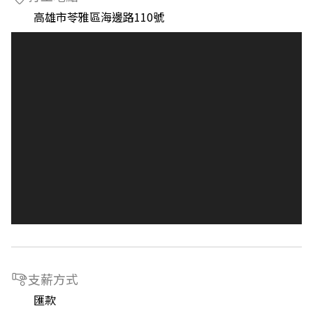
高雄市苓雅區海邊路110號
支薪方式
匯款