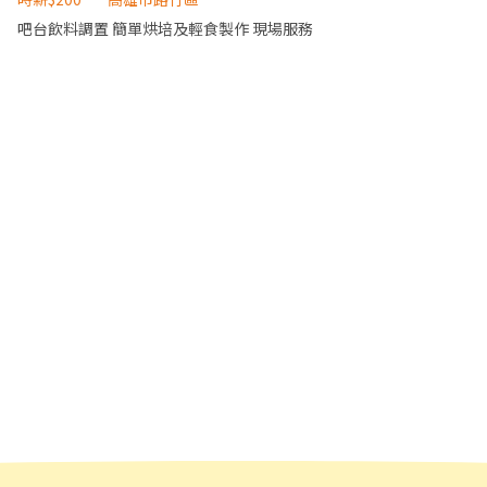
@796hjnnn 明熙－Molly 茉莉
吧台飲料調置 簡單烘培及輕食製作 現場服務