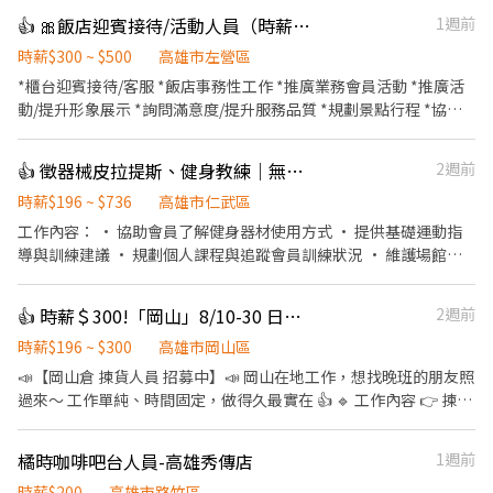
👍 🎀飯店迎賓接待/活動人員（時薪300-500含獎金)另徵飯店優質清潔房務
1週前
時薪$300 ~ $500
高雄市左營區
*櫃台迎賓接待/客服 *飯店事務性工作 *推廣業務會員活動 *推廣活
動/提升形象展示 *詢問滿意度/提升服務品質 *規劃景點行程 *協助
客人寄存行李
👍 徵器械皮拉提斯、健身教練｜無經驗可培訓｜完整教育訓練體系
2週前
時薪$196 ~ $736
高雄市仁武區
工作內容： • 協助會員了解健身器材使用方式 • 提供基礎運動指
導與訓練建議 • 規劃個人課程與追蹤會員訓練狀況 • 維護場館環
境與器材整潔 • 協助會員關係經營與課程推廣 應徵條件： • 喜歡
健身運動，對教學有熱忱 • 具良好溝通能力與服務態度 • 有健身
👍 時薪＄300!「岡山」8/10-30 日領！理貨人員！
2週前
教練、體適能相關證照者佳 歡迎無經驗者加入，只要你對健身有熱
忱、願意學習，公司將提供完整教育訓練體系，內容涵蓋解剖學、
時薪$196 ~ $300
高雄市岡山區
運動力學、訓練設計、教學技巧與會員溝通，並協助規劃證照考取
📣【岡山倉 揀貨人員 招募中】📣 岡山在地工作，想找晚班的朋友照
方向，讓你從初學者逐步培養成具備專業實力的健身教練
過來～ 工作單純、時間固定，做得久最實在 👍 🔹 工作內容 👉 揀
貨、疊貨（需配合搬重物） 🔹 上班時段（含休息時間，不計薪）
15:30～作業完成 ⭐️需會電動拖板車 💰 薪資：$300／小時 💵 可日領
橘時咖啡吧台人員-高雄秀傳店
1週前
&週領！ 📍 上班地點 高雄市岡山區本工一路
▬▬▬▬▬▬▬▬▬【快速報名】▬▬▬▬▬▬▬▬▬ ❤️ 𝑳𝒊𝒏𝒆 🆔：
時薪$200
高雄市路竹區