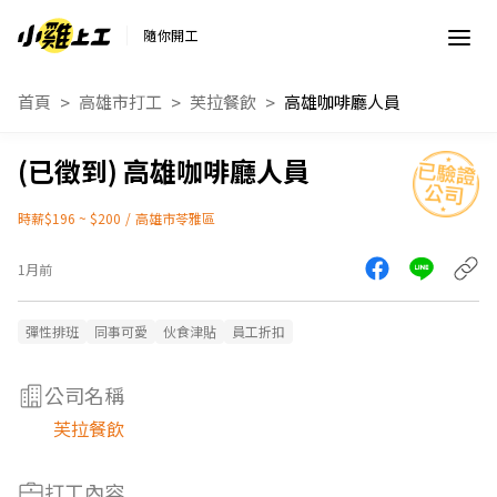
隨你開工
首頁
高雄市打工
芙拉餐飲
高雄咖啡廳人員
高雄咖啡廳人員
時薪$196 ~ $200
/
高雄市苓雅區
1月前
彈性排班
同事可愛
伙食津貼
員工折扣
公司名稱
芙拉餐飲
打工內容