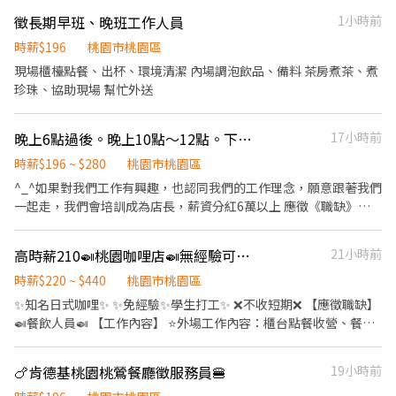
盤） 廚房清理（刀具、餐具、器具、環境）
🎮
徵長期早班、晚班工作人員
1小時前
時薪$196
桃園市桃園區
現場櫃檯點餐、出杯、環境清潔 內場調泡飲品、備料 茶房煮茶、煮
珍珠、協助現場 幫忙外送
晚上6點過後。晚上10點～12點。下午3點半。～桃園
17小時前
時薪$196 ~ $280
桃園市桃園區
^_^如果對我們工作有興趣，也認同我們的工作理念，願意跟著我們
一起走，我們會培訓成為店長，薪資分紅6萬以上 應徵《職缺》如
下： 1、油炸技術培訓夥伴（儲備店長） 晚上6點過後～ 晚10點半
（晚6點～8點之間上班也可） 1、2～3個月的基本工作訓練，學習
高時薪210🍛桃園咖哩店🍛無經驗可✨學生兼職✨BY
21小時前
櫃檯接待、內場切菜、灑胡椒。 2、能勝任基本工作後，開始培訓
專業油炸技術（2～3個月）時薪220起薪 3、能夠於平日獨立作業，
時薪$220 ~ $440
桃園市桃園區
油炸品質速度都穩定。時薪250起薪 4、能夠於假日獨立作業，油炸
✨知名日式咖哩✨ ✨免經驗✨學生打工✨ ❌不收短期❌ 【應徵職缺】
品質速度都穩定。時薪280起薪 ——————————————————
🍛餐飲人員🍛 【工作內容】 ⭐外場工作內容：櫃台點餐收營、餐點
2、晚上6點～晚10點半（現場班） （晚6點～8點之間上班也可）
準備、環境清潔 ⭐內場工作內容：食材備料、環境清潔 【工作時
工作內容：學習櫃檯接待、內場切菜、炸物灑胡椒。學會三項工
間】 ⭐全班10:00-20:00、12:00-22:00(中間休息2小時) ⭐兼職
🍗肯德基桃園桃鶯餐廳徵服務員🍔
19小時前
作。時薪205起薪 視個人工作能力狀況，能配合團隊的快節奏。時
10:00-14:00、12:00-16:00、16:00-20:00、18:00-22:00 【薪資待
薪210～230 —————————————————— 3、晚上10點～12點