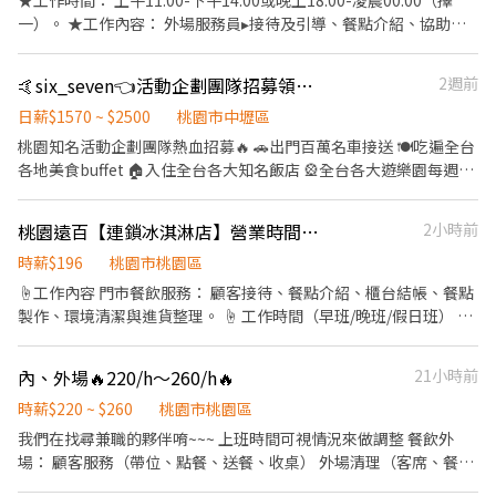
★工作時間： 上午11:00-下午14:00或晚上18:00-凌晨00:00（擇
一）。 ★工作內容： 外場服務員▸接待及引導、餐點介紹、協助顧
客點餐、桌邊服務及維護環境等。 ★應徵條件： 每月可配合排班時
數需達60小時以上。 此職務需於指定時段排班且每週需排班五天以
🤙six_seven👈活動企劃團隊招募領隊康輔招募🫶🏻
2週前
上。 此為長期工讀，短期者請勿投遞，錄取後須提供餐飲從業人員
體檢報告。 ★薪資福利： 時薪250元，00:00後每小時+50元夜班津
日薪$1570 ~ $2500
桃園市中壢區
貼。 依據崗位學習、工作表現、配合度可上調薪資。 全日免費供
桃園知名活動企劃團隊熱血招募🔥 🚗出門百萬名車接送 🍽️吃遍全台
膳、員工折扣、春節團圓假、春酒、定期健康檢查。
各地美食buffet 🏠入住全台各大知名飯店 🎡全台各大遊樂園每週使
用權 ⛰️上班時間=環島+經典走透透 🧑‍🤝‍🧑增加眼界，擴展人脈 🧚🏻‍♀️
有心你就是人上人 什麼❗️❗️那麼好的福利你還不心動嗎❓ 業界最高薪的
桃園遠百【連鎖冰淇淋店】營業時間內彈性排班
2小時前
活動團隊-瘋之追憶🔥 只要你！ 🤣活潑愛笑沒有偶包 💓心地善良愛
上進 🌉喜歡旅遊到處趴趴走 🧗🏻吃苦耐勞喜歡學各種技能 🗣️是個超
時薪$196
桃園市桃園區
級大E人（I人也有機會成為E人） 🏠喜歡團隊是一個大家庭的感覺
☝工作內容 門市餐飲服務： 顧客接待、餐點介紹、櫃台結帳、餐點
🏫不影響學業顧好工作 ❤️只要擁有以上條件，都歡迎你加入我們的
製作、環境清潔與進貨整理。 ☝ 工作時間（早班/晚班/假日班） ▸
大家庭，不怕你不開心，只怕你每天笑到肚子痛 走過路過千萬不要
時段可微調、依意願優先安排 ▸假日至少可上一天班
錯過🫶🏻 相遇都是從詢問開始，問問不用錢🥴 心動嗎💗 不如立即行
內、外場🔥220/h～260/h🔥
21小時前
動💪 —————-我是可愛的分隔線———————- 🧳工作類別：領
隊、領團人員、隊輔 🦾工作性質：帶領國小、國中、高中、社會人
時薪$220 ~ $260
桃園市桃園區
士之戶外教學、隔宿露營、公民訓練、畢業旅行、公司旅遊…等 💰
我們在找尋兼職的夥伴唷~~~ 上班時間可視情況來做調整 餐飲外
薪資條件：面議 業界待遇最高 🔞應徵條件：高中畢業 有活力 有熱
場： 顧客服務（帶位、點餐、送餐、收桌） 外場清理（客席、餐
情皆可❗️ #薪資待遇業界最高 #員工活動多到數不完 #員工福利那是必
具、器具、環境） 餐飲內場： 食材調理（洗切、備料、儲存、擺
須 #同事之間好笑好相處好相處🤤 #老闆還會陪你追劇講幹話打遊戲