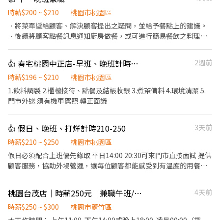
時薪$200 ~ $210
桃園市桃園區
．將菜單遞給顧客、解決顧客提出之疑問，並給予餐點上的建議。
．後續將顧客點餐訊息通知廚房做餐，或可進行簡易餐飲之料理，
如：炸物或調配飲料等。 ．於顧客用餐完畢後，負責收拾碗盤與清
理環境。 ．並負責結帳、收銀等工作。 餐飲內場： ．擔任廚師的助
👍 春宅桃園中正店-早班、晚班計時人員
2週前
手，處理烹飪前與烹飪中之準備工作與其他餐廳相關事務。 ．負責
洗、剝、削、切各種食材。 ．負責清理工作環境、設備和餐具。 ．
時薪$196 ~ $210
桃園市桃園區
準備不同餐點所需要的食材。 ．協助測量食材的容量與重量。 ．負
1.飲料調製 2.櫃檯接待、點餐及結帳收銀 3.煮茶備料 4.環境清潔 5.
責擺盤、打包外帶
門市外送 須有機車駕照 轉正面議
👍 假日、晚班、打烊計時210-250
3天前
時薪$210 ~ $250
桃園市桃園區
假日必須配合上班優先錄取 平日14:00 20:30可來門市直接面試 提供
顧客服務，協助外場營運，讓每位顧客都能感受到有溫度的用餐體
驗。 簡易餐點製作，廚房相關事務。為顧客呈現安心且高品質的用
餐享受。 時數、時間可談
桃園台茂店｜時薪250元｜兼職午班/晚班外場
4天前
時薪$250 ~ $300
桃園市蘆竹區