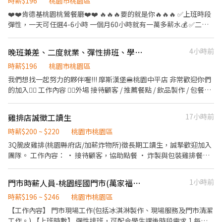
遇】高時薪220 【休假制度】排班制(假日需排全天班) 【工作須
時薪$196
桃園市桃園區
（打烊清潔班） 工作內容：營業器具清洗、環境整理清潔，保持營
知】提供三個月內供膳體檢 【工作地點】桃園市桃園區春日路513
❤️❤️肯德基桃園桃鶯餐廳❤️❤️ 🔥🔥🔥要的就是你🔥🔥🔥 ✅上班時段
業場所的乾淨。 時薪200～215
號 - ⭐快速報名⭐ ❤ 加好友：@216rezqg ➜ 優副主任立即為您安排
彈性，一天可任選4-6小時 一個月60小時就有一萬多薪水💰 ✅二次
❤ 快速報名 https://lin.ee/dw3fQXf 【姓名＋電話＋應徵職缺截
就業、外籍人士通通歡迎 ✅適合學生課業，打工兼顧 ✅相互介紹，
圖】
享有額外獎金 工作內容⬇️ 💁🏻‍♂️櫃檯點餐服務客人 🍔內場餐點製作產
晚班兼差、二度就業、彈性排班、學生找打工——晚班兼職夥伴
4小時前
品 🍗廚房裹粉烹製炸雞 🚿清潔環境刷洗器具 ✌️✌️✌️肯德基福利多多
✌️✌️✌️ ➡️員工餐飲85折 ➡️生日禮品、三節獎金 ➡️工作週年發放年資
時薪$196
桃園市桃園區
代金 ➡️員工團保有保障 💁🏻‍♀️歡迎熱情有活力的您一起加入肯德基 🏠
我們想找一起努力的夥伴喔!!! 摩斯漢堡🍔桃園中平店 非常歡迎你們
面試地點-桃園區桃鶯路265號 聯絡資訊⬇️ ☎️03-2181536
的加入❤️‍🔥 工作內容 ❤️‍🔥外場 接待顧客 / 推薦餐點 / 飲品製作 / 包餐供
餐送餐 / 維護客席環境 ❤️‍🔥內場 製作餐點 / 油炸點心 / 食材準備 / 維護
環境 時薪：196元起🆙 ➠定期檢核，依能力調整薪資+$5/次 ➠23:00
雞排店誠徵工讀生
17小時前
～06:00加發早夜津貼+$45/時 每月7號領薪水 // 員工福利 ▪️半價餐
飲 激划算❤️‍🔥 ▪️在職第二個月起‼️月月免費漢堡2個🆓 ▪️有勞 / 健保 ||
時薪$200 ~ $220
桃園市桃園區
日日薪資清清楚楚 ▪️提供免費制服 👔 ▪️國定假日 || 薪資
3Q脆皮雞排(桃園縣府店/加薪炸物所)徵長期工讀生，誠摯歡迎加入
DOUBLE！雙倍薪水💰 ▪️兼職也有年度獎金 || 多一筆年終可以領 ▪️
團隊。 工作內容： • 接待顧客，協助點餐 • 炸製與包裝雞排餐點
透明且完整的升遷制度 🎈徵求時段參考 ➖直接說出你可以的時間就
• 預備食材、整理清潔環境 • 協助收銀及簡單結帳 • 外送服務 我
對了 15:00-23:00 、16:00-23:00 17:00-23:00、18:00-23:00 有意願
們給你的： • 彈性排班，方便安排課業 • 團隊合作，友善工作氣
門市時薪人員-桃園經國門市(萬家福經國店)
1小時前
面試 || 可詳細詢問 || 時間皆可議 🫶🏻入職前需準備🫶🏻 ✔️半年內的
氛 沒經驗沒關係，只希望有耐心、積極的您！ 晚班 1700-22:30 假
一般體檢+供膳體檢 ✔️郵政 / 台新 本人帳戶 🎈我們都非常期待你的
日班（六日） 1300-22:30 長時段 13:00-23:00 中間休息一小時 薪水
時薪$196 ~ $246
桃園市桃園區
加入哦🎈
36000-42000 排休
【工作內容】 門市現場工作(包括冰淇淋製作、現場服務及門市清潔
工作。) 【上班時數】 彈性排班，可配合學生課後時段需求 1.每週