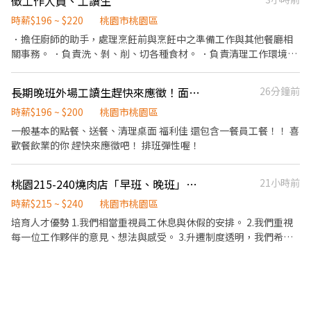
徵工作人員、工讀生
如：成本控管及數據分析等專業知識 ▪升遷快速且制度完善，依努
爭鮮徵人中！一起邊賺錢邊變強 💪 不怕你沒經驗 只怕你不敢試 ✨
力及成果將有升遷加薪的機會 ▪享有完善的福利制度，加班費為
我們要的是： ✔ 不怕忙 ✔ 愛笑 ✔ 想存錢 ✔ 想交朋友 在這裡你會得
時薪$196 ~ $220
桃園市桃園區
5分鐘為單位計算，重視員工的辛勤付出 ▪計畫拓展全台灣，讓
到： 🔥 穩定排班 🔥 同事像朋友 🔥 學會抗壓＋反應變快 🔥 表現好升
．擔任廚師的助手，處理烹飪前與烹飪中之準備工作與其他餐廳相
更多人有機會品嚐美味平價壽司，致力成為頂尖品牌 ⭕基本保障 ①
遷超快 時薪 $210 🕒 時段彈性排班 打工不只是打工 是讓自己升級的
關事務。 ．負責洗、剝、削、切各種食材。 ．負責清理工作環境、
加班費(以5分鐘為單位計算) ②勞保、健保、意外險 ③每月提撥勞工
開始。 來試試，你會比自己想像中更強。
設備和餐具。 ．準備不同餐點所需要的食材
退休新制6% ④特休／年假按照勞基法規定 ⑤颱風天出勤津貼補助
⑥員工店內用餐折扣 ⑦提供員工制服 ⑧任職一年後提供免費健檢
長期晚班外場工讀生趕快來應徵！面試ok馬上排班！
26分鐘前
⭕其它 【實習相關】 歡迎餐飲相關科系實習生 福利制度完善，提
時薪$196 ~ $200
桃園市桃園區
供加班費 時薪制契約，薪資以該任職店鋪時薪為主 【介紹制度】 歡
一般基本的點餐、送餐、清理桌面 福利佳 還包含一餐員工餐！！ 喜
迎介紹親朋好友一同任職，介紹獎金拿不完 依介紹職位及任職期間
歡餐飲業的你 趕快來應徵吧！ 排班彈性喔！
不同，發放3000~5000元介紹獎金
桃園215-240燒肉店「早班、晚班」外場服務人員
21小時前
時薪$215 ~ $240
桃園市桃園區
培育人才優勢 1.我們相當重視員工休息與休假的安排。 2.我們重視
每一位工作夥伴的意見、想法與感受。 3.升遷制度透明，我們希望
每一位同仁學到的不只是外場的服務或內場的專業，更多的是管理
相關的專業，讓同仁職涯規劃上更有目標。 5.我們相信有舒適的工
作環境、才會有快樂的工作品質，讓每位同仁感到舒服愉快，一直
都是我們的目標。 外場 1. 桌邊服務(代烤)、解決顧客疑問、給予餐
點建議。 2. 紀錄客戶資訊，喜好與需求 3. 開店前的準備工作 4. 顧客