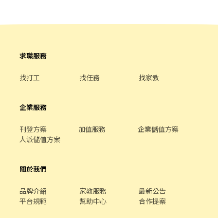
餐畢後之環境清潔。 5. 其他主管交辦事項 工作環境 簡單的說歡樂的
工作氣氛不只是建立在我們與客人的互動，同事間的互相幫助與關
心也是相當必要的一件事情。 透過新人培訓計畫與在職教育訓練，
我們的目標是創造一個專業、自信且快樂的整體工作環境。
求職服務
找打工
找任務
找家教
企業服務
刊登方案
加值服務
企業儲值方案
人派儲值方案
關於我們
品牌介紹
家教服務
最新公告
平台規範
幫助中心
合作提案