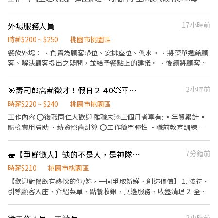
最少配合排班20小時，依各門市營業需求進行排班工時規劃。 2.國
定假日及例假日需能配合上班。 【培訓規劃】 我們透過每個階段的
外場服務人員
17小時前
學習訓練，來創造顧客無與倫比的冰淇淋體驗 1.新進學習訓練(教室
課程/實作課程訓練) 2.晉升訓練(時薪娛樂經理培訓課程) 【福利】
時薪$200 ~ $250
桃園市桃園區
我們會依公司的經營成果，規劃員工福利讓夥伴和公司一起成長 1.
餐飲外場： ．負責為顧客帶位、安排座位、倒水。 ．將菜單遞給顧
保險制度：勞保、健保、團保(意外險)、職災保險、退休金提撥6%
客、解決顧客提出之疑問，並給予餐點上的建議。 ．後續將顧客點
2.休假制度：特休假、育嬰假、陪產假、家庭照顧假、生理假等等
餐訊息通知廚房做餐，或可進行簡易餐飲之料理，如調配飲料等。
3.健康相關：年度員工健檢(不含新進人員體檢) 4.其他：上班免費享
．於顧客用餐完畢後，負責收拾碗盤與清理環境。 ．並負責結帳、
🎯壽司郎高薪徵才！假日２４0💥平日２２０，跟我們一起挑戰更高薪！【桃園國際路店】
2小時前
用冰淇淋、員工折扣、生日福利、三節禮金(品)、福委會福利
收銀等工作。打包外帶服務。
時薪$220 ~ $240
桃園市桃園區
工作內容 ⭕復職同仁大歡迎 離職未滿三個月者享有: ▪年資累計 ▪
體檢費用補助 ▪薪資照舊計算 ⭕工作簡單彈性 ▪職前教育訓練，
歡迎無經驗者加入!! ▪歡迎二度就業、外籍學生、實習簽約 ▪彈性
排班：8:30~23:30(請於面試時與主管確認班表) ⭕工作內容 ▪外場
🍣【爭鮮徵人】缺的不是人，是神隊友。時薪210💰爭鮮PLUS➕🍣桃園藝文店🎉
7分鐘前
帶客入座→介紹、服務→商品提供→食材補充→確認結帳金額→收
銀結帳 等 ▪內場 商品進貨、準備、整理→料理製作→提供餐點→餐
時薪$210
桃園市桃園區
具清洗→庫存盤點、出貨 等 ⭕獎金福利 ▪生日禮券 ▪不定期活動
【歡迎對餐飲有熱忱的你/妳，一同爭取新鮮、創造價值】 1. 接待、
競賽獎金 ▪一年4次考核及調薪 ⭕企業魅力 ▪「以人為本」注重團
引導顧客入座、介紹菜單、點餐收銀、桌邊服務、收盤清理 2. 全方
隊合作及交流，採納同仁的意見，提升參與感 ▪除學習到日本商業
位工作技能-外場服務、內場餐點製作、出餐管理、確認出菜品質 3.
禮儀、衛生知識及專業的烹飪技巧，還可接觸店鋪的經營管理，例
外帶、外送平台顧客點餐服務 4. 顧客關係經營 5. 維持門市清整潔 🍣
3小時前