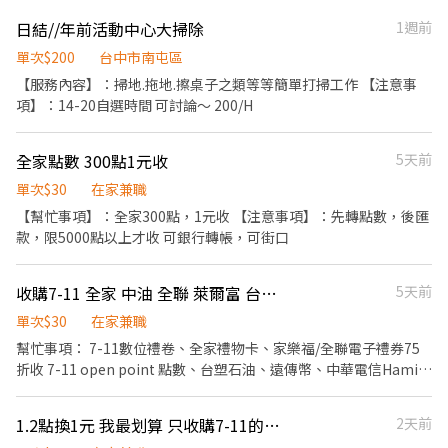
日結//年前活動中心大掃除
1週前
單次$200
台中市南屯區
【服務內容】：掃地.拖地.擦桌子之類等等簡單打掃工作 【注意事
項】：14-20自選時間 可討論～ 200/H
全家點數 300點1元收
5天前
單次$30
在家兼職
【幫忙事項】：全家300點，1元收 【注意事項】：先轉點數，後匯
款，限5000點以上才收 可銀行轉帳，可街口
收購7-11 全家 中油 全聯 萊爾富 台塑石油 超商 超市 大全聯 爭鮮 open point 點數 Hi-Life FamilyMart 遠傳 環保集點 家樂福 加油 中華電信 全家餐飲享聚卡 集點卡
5天前
單次$30
在家兼職
幫忙事項： 7-11數位禮卷、全家禮物卡、家樂福/全聯電子禮券75
折收 7-11 open point 點數、台塑石油、遠傳幣、中華電信Hami
Point=1.5點=1元（遠傳幣由於一個門號每個月只能被轉5次，因此
個位數不收，最低10元起） 7-11目前集點卡： TOM&JERRY x
1.2點換1元 我最划算 只收購7-11的open point 點數喔
2天前
niko and 丹寧聯名潮玩選物 15點=1元 安心取件/帳單繳費集點 5點