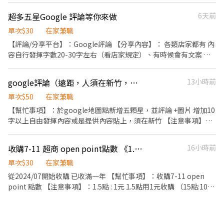
超多五星Google 評論等你來做
6天前
單次$30
在家兼職
【評論/分享平台】：Google評論 【分享內容】： 各類店家都有 內
容自行發揮字數20-30字左右（看店家規定）、有時候會有文案 一
則10元(完成10則領一次100元） 評論完成請勿刪除評論 多個帳號
者佳 【注意事項】： 評論完 無痕模式未登入確認有看到帳號才算成
google評論（遠距，人須在新竹，限一個帳號）
13小時前
功 支付方式：街口帳戶 ❗️跨行需支付手續費❗️
單次$50
在家兼職
【幫忙事項】：於google地圖點新增五顆星，並評論 +圖片 增加10
字以上自由發揮內容或是提供內容貼上，須在新竹 【注意事項】：
人須在新竹 1. Google評論不可刪除，保密商家資訊 2. 文章永久不
得刪除 3. 需用無痕模式確認上評並回傳評論連結，確認結案完成 4.
收購7-11 超商 open point點數 《1.5點:1元》
16小時前
若評論被屏蔽或無顯示皆不符合該任務。 5.匯款可使用任何一家銀
行郵局
單次$30
在家兼職
從2024/07開始收購 已收滿一年 【幫忙事項】：收購7-11 open
point 點數 【注意事項】：1.5點 : 1元 1.5點用1元收購 （15點:10元
150點:100元….） 點數小額也收購 可轉帳 、行動支付 (街口 台灣
pay Ip 等等） 《不是集點卡》 #open point #超商點數 #7-11