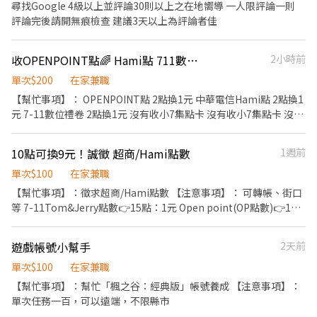
尋找Google 4級以上並評論30則以上之在地嚮導 一人限評論一則
評論完後請開無痕檢查 建議3天以上為評論者佳
收OPENPOINT點🌈 Hami點 711數位禮卷
2小時前
單次$200
在家兼職
【幫忙事項】： OPENPOINT點 2點換1元 中華電信Hami點 2點換1
元 7-11數位禮卷 2點換1元 沒有收小7集點卡 沒有收小7集點卡 沒有
收小7集點卡 【注意事項】： 必須告知我哪種點要換，有多
少點要換 需先轉點後轉帳 街口支付，所有銀行郵局皆可轉帳
10點可換9元！誠徵 超商/Hami點數
1週前
單次$100
在家兼職
【幫忙事項】：徵求超商/Hami點數 【注意事項】： 可轉帳、街口
等 7-11Tom&Jerry點數👉15點：1元 Open point(OP點數)👉1
點：0.9元 中華電信Hami Point👉1點：0.8元 全家點數👉300點：
1元 意者請私訊 麻煩直接告知有什麼點數以及多少點 ex:T&J點數30
遊戲帳號小幫手
2天前
點、Hami200點 並告知我需要的收款方式唷，謝謝~
單次$100
在家兼職
【幫忙事項】：幫忙「楓之谷：經典版」帳號養成 【注意事項】：
單次任務一百，可以遠端，不限縣市