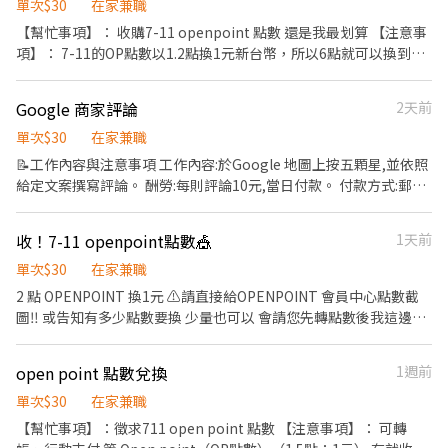
=1元 遊戲/電信預付卡儲值 1點=2元 CITYPRIMA品味極致 1點=1元
單次$30
在家兼職
思樂冰 1點=1元 飲料抽抽樂集點 1點=1元 御飯糰朗萌綺盟 1點=2.5
【幫忙事項】： 收購7-11 openpoint 點數 還是我最划算 【注意事
元 全家點數300點=1元 中油250點=1元 全聯（福利點）15點=1元
項】： 7-11的OP點數以1.2點換1元新台幣，所以6點就可以換到5
萊爾富 500點=1元 爭鮮7點=1元 環保集點300點=1元 全家餐飲享聚
元；12點10元...以此類推 不是集點 謝謝 請務必先轉點數，我會立即
卡2點=1元 計費如上，小數點可以累積至下次撥款。 方式：轉點後
轉帳或是行動支付呦 如果不放心也可以小額小額轉沒關係的 大家以
Google 商家評論
2天前
匯款，或者台北紅線捷運站面交，現金、銀行轉帳、線上行動支付
安心為優先 49點以內的 只接受中國或是街口或是國泰轉 50點以上
(街口、台灣pay、全盈、全支付等)都可以 小額也歡迎，日期可即
單次$30
則不限 請直接填寫履歷表 減少雙方往來時間 感恩
在家兼職
期，但記得要告知唷！ p.s轉點請截圖，撥款為當日，有時剛好在忙
📝工作內容與注意事項 工作內容:於Google 地圖上按五顆星,並依照
請稍等，只要有空一定馬上處理。 #開點 #7-11 #全聯 #萊爾富 #全
給定文案撰寫評論。 酬勞:每則評論10元,當日付款。 付款方式:郵
家 #台塑石油 #中油 #爭鮮 #遠傳 #全家餐飲享聚
局、任何銀行轉帳 --- 確認評論成功方式: 使用其他查看最新評論,若
顯示評論即表示成功。
收！7-11 openpoint點數🎪
1天前
單次$30
在家兼職
2 點 OPENPOINT 換1元 ⚠️請直接給OPENPOINT 會員中心點數截
圖‼️ 或告知有多少點數要換 少量也可以 會請您先轉點數後我這邊再
轉帳哦 任何銀行郵局皆可
open point 點數兌換
1週前
單次$30
在家兼職
【幫忙事項】：徵求711 open point 點數 【注意事項】： 可轉