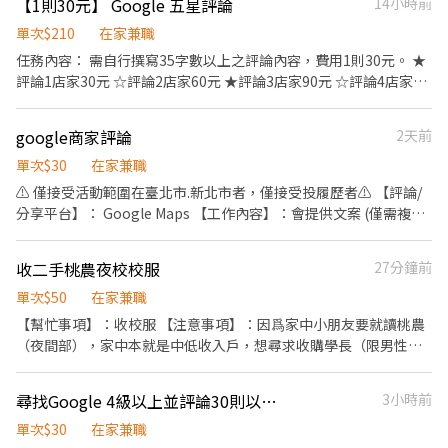
【1則30元】 Google 五星評論
14小時前
Google帳號品質穩定，評論不易消失。 • 平時有正常使用Google
地圖，不是短時間大量評論的帳號。 • 不接受品質不穩、濫竽充數
單次$210
在家兼職
或大量洗評論的帳號。 應徵前請先確認： ✓ 您的Google評論都能
任務內容： 需自行撰寫35字數以上之評論內容，費用1則30元。 ★
正常顯示，不會無故消失。 ✓ 帳號並非近期大量發布評論，以免影
評論1店家30元 ☆評論2店家60元 ★評論3店家90元 ☆評論4店家
響評論顯示率。
120元 ★評論5店家150元 ☆評論6店家180元 注意事項： 1.結案後
評論請勿刪除。 2.務必保密店家資訊。 3.日後若評論被屏蔽或無顯
google商家評論
2天前
示，無法支付酬勞。 4.匯款不扣除手續費。
單次$30
在家兼職
⚠️ 僅接受活動範圍在臺北市.新北市者，僅接受投履歷者⚠️ 【評論/
分享平台】： Google Maps 【工作內容】：會提供文案 (僅需複製
貼上) 【付款方式】：中信/郵局/國泰(當天支付)，跨行需自行支付
手續費 【⚠️注意事項⚠️】： 1.評論請在一小時內完成 2.接受工作後
收二手桃農夜校校服
27分鐘前
才提供商家資訊 3.評論永久不得刪除.務必保密商家資訊 4.當天已評
論一則以上請勿接此任務 5.無痕模式確認沒有被屏蔽評論，確認完
單次$50
在家兼職
成立即付款 【評論酬勞】： 在地嚮導4級以上(五星+貼上文案)：
【幫忙事項】：收校服 【注意事項】：因爲家中小朋友要就讀桃農
$20/則，FB.IG同時追蹤+$10 請先截圖確認等級（僅接受4級以上帳
（夜間部），家中本就是中低收入戶，想尋求收購學長（限男性）
號）
近年內的不要的校服，稍微有使用痕跡沒關係
尋找Google 4級以上並評論30則以上之在地嚮導 一人限評論一則
3小時前
單次$30
在家兼職