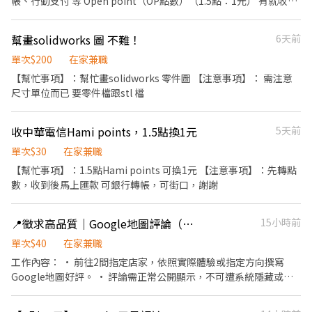
帳、行動支付 等 Open point（OP點數）（1.5點：1元） 有就收，
多少都可 意者可直接應徵詢問，會盡快回覆 告知有多少點的點數，
並告知我需要的收款方式，謝謝。
幫畫solidworks 圖 不難！
6天前
單次$200
在家兼職
【幫忙事項】：幫忙畫solidworks 零件圖 【注意事項】： 需注意
尺寸單位而已 要零件檔跟stl 檔
收中華電信Hami points，1.5點換1元
5天前
單次$30
在家兼職
【幫忙事項】：1.5點Hami points 可換1元 【注意事項】：先轉點
數，收到後馬上匯款 可銀行轉帳，可街口，謝謝
📍徵求高品質｜Google地圖評論（限優質帳號）
15小時前
單次$40
在家兼職
工作內容： • 前往2間指定店家，依照實際體驗或指定方向撰寫
Google地圖好評。 • 評論需正常公開顯示，不可遭系統隱藏或刪
除。 • 若評論消失，需免費補寫。 薪資： 💰 完成2則評論，共40
元。 隔天確認評論正常顯示後即可安排申請撥款。 應徵條件： •