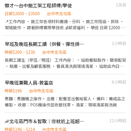
具良好溝通能力 ✔ 能依顧客需求提供專業款式建議 ✔ 熟悉美甲施
徵才～台中施工架工程師傅/學徒
1天前
曬防蚊 ● 工作中可能會接觸植物枝葉等，為避免受傷，請準備好工
作、基礎修護及上色流程 ✔ 能確實整理、清潔與消毒工作環境及工
作手套。 ----------------------------------------------------- ★ 請
具 ✔ 樂於協助店務，具團隊合作精神，願意與夥伴共同成長，而非
日薪$2000 ~ $3500
台中市北屯區
提供任一銀行"帳戶封面"，每週四結算週五匯入 (不含週五當日)，
各自為政
📍工作內容 • 施工架各項材料搬運、分料 • 施工架搭設、拆除 •
若遇週五為國定放假日，則提前結算，提前發薪，若遇週五為颱風
現場施作 • 跟著師傅實際學技術 💰薪資福利 • 學徒 日薪 $2000 •
假，則需延後發薪，無現場領現金 ★ 可當日現匯，需內扣50元處理
之後依學習狀況、技術能力 持續加薪 • 每日餐費提供 • 勞保、健
費 ★ 工作邀約安排後請勿遲到缺曠，無故曠職會提報及加黑名單。
保、團保 👤我們希望你是 • 肯學、不怕累 • 對技術型工作有興趣
***PS. 戶外工作，怕曬太陽、淋雨請勿應徵***
早班及晚班長期工讀（供餐、彈性排休、全勤獎金、員工折扣）
1小時前
• 有責任感、時間觀念（非常重要） • 無經驗可（有工地經驗更
好，但不是必要） ⭐為什麼值得來？ • 技術型工作，不是做一天算
時薪$200 ~ $230
台中市北屯區
一天 • 真的在教你一技之長 • 穩定做，薪水會往上走 • 團隊氣氛
長期工讀生（早班／晚班） 工作內容： • 協助餐點製作、簡易配菜
單純，不亂搞 📩 有興趣直接私訊 來聊聊，不會沒關係，態度對最重
• 點餐、出餐及顧客服務 • 餐具清洗與環境清潔 • 協助店內日常
要
營運事項 我們希望你 • 工作認真、有責任感 • 具服務熱忱，願意
與人互動 • 能配合團隊合作 • 無經驗可，我們會完整教學 員工福
早晚班兼職人員-敦富店
6小時前
利及制度 ✔ 免費員工餐 ✔ 員工專屬優惠 ✔ 全勤獎金 ✔ 冷氣舒適工
作環境 ✔ 表現優良享有加薪機會 ✔ 每兩週排班一次，排班彈性 ✔國
時薪$196
台中市北屯區
定假日當天休息
煮麵：煮麵機之操作。 出餐：配餐並出餐給客人。 備料：備成品之
備製。 收銀：POS機操作並收銀找零。 清潔：現場清潔與洗碗
🦐北屯區門市＆智取｜🉑就近上班超方便｜🉑免到場面試
12小時前
時薪$196 ~ $214
台中市北屯區