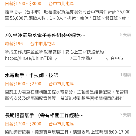
線】個資僅供廠商審核，敏感欄位（身分證/詳細地址）錄取前皆可
日薪$1700 ~ $3000
台中市北屯區
先不填！ ➋加入留言： 👉https://lin.ee/OBnhVN5 私訊留下 ⌜姓名
隨車助手（台中市） 旺福搬家貨運有限公司台中市論件計酬 35,000
+電話 +應徵半導體大廠」💥
至 55,000元 應徵人數：1 ~ 3人 * 排休、輪休 * 日班、假日班、輪班
* 工作經驗不拘 * 學歷不拘 1、協助司機維護行車安全。 2、包裝理
貨工作。 3、各式物品搬運工作。 小貨車司機（台中市） 旺福搬家
⚡久坐冷氣房🫧電子零件組裝📢週休二日可預支薪資
5天前
貨運有限公司台中市論件計酬 50,000 至 90,000元 應徵人數：1～2
人 * 排休、輪休 * 輪班 * 工作經驗不拘 * 國小/國中、高中職、專
時薪$196
台中市北屯區
科、大學 1.家具包裝和物品搬運勞務之提供，負責物品搬動，裝
🩷找工作找陳藍藍🩷 就業安排｜安心上工 ✅快速預約：
載，運送過程維護工作 。
https://lin.ee/UhImTD9 ╭───⚡工作地點⚡───╮ 台中市潭
子區祥和路 ╰─────────────╯ ⚡工作內容 電子產品
檢驗、組裝、包裝 ⚡工作時間/薪資 ➊ 日班：08:00-17:10 薪資：
水電助手，半技師，技師
1週前
$30,100（配合加班約38,000） ➋ 小夜班：15:50-00:30 薪資：
$31,000+小夜班津貼$30/H 月約 $36,280（配合加班約45,000） ➌
日薪$1600 ~ $2700
台中市北屯區
大夜班：23:50 - 08:30 薪資：$31,000+大夜班津貼$48/H 薪資：
目前主力著重在結構體工程水電部分，主軸會是結構配管，吊管與
$39,448（配合加班約49,000） 📌大小夜班需在新夜班實習
衛浴安裝及輕隔間配管等等，希望能找到想學習相關項目的夥伴，
13:00~21:30 小夜班培育獎金第一個月：$2000、第二個月：
基本試用期1~2個月，新手學徒有心學習的話做滿2個月會保勞健保
$4000、第三個月：$5000 大夜班培育獎金第一個月：$3000、第二
然後公司全額給付哦(含勞退6% 認真做基本上半年都會調薪一次 含
長期鋁窗幫手 （需有相關工作經驗、週休二日）
3天前
個月：$6000、第三個月：$8000 📌配合加班誤餐費平日80元、假
午餐，涼水，三節獎金，不定期員工旅遊，聚餐
日100元 =====⭐完善福利制度⭐===== ✅休假制度：週休二日、見
日薪$1700 ~ $2000
台中市北屯區
紅休 ✅享勞健保、勞退、團保、特休 ✅固定班別不輪班 ✅三節禮
協助師傅按裝、搬運窗戶玻璃工具，清潔收尾 上班時間 8:00-17:00
金：端午、中秋、生日➡️每次$600 ✅介紹獎金：介紹朋友上班一位