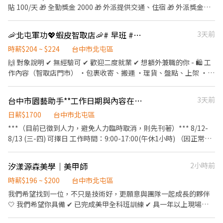
保留生活彈性 喜歡跟溫暖同事一起工作 想找「比一般打工更有未
班15:50-00:30，薪資31,000元/月 +(小夜班津貼:30元/HR) ⏰大夜
貼 100/天 🎁 全勤獎金 2000 🎁 外派提供交通、住宿 🎁 外派獎金
段312號1樓(缺晚) ✔️北屯松竹店 北屯區松竹路二段227號1樓(缺晚)
來」的職涯跳板
班23:50-08:30，薪資 31,000元/月+(大夜班津貼:48元/HR) 📌大小
150-250/天 ———
✔️北屯陳平店 北屯區陳平路60巷15號1樓(缺晚)
夜班均需在新夜班實習 13:00~21:30 小夜班培育獎金滿一個月：
🦐北屯軍功💖蝦皮智取店🦐# 早班 #晚班 #完整教育訓練
3天前
$2000、滿二個月：$4000、滿三個月：$5000 大夜班培育獎金滿一
個月：$3000、滿二個月：$6000、滿三個月：$8000 💰久任獎金:滿
時薪$204 ~ $224
台中市北屯區
1個月1000元/次、滿3個月3000元/次、滿6個月3000元/次 ※【須
🙌 對象說明 ✔ 無經驗可 ✔ 歡迎二度就業 ✔ 想額外兼職的你 - 🛍 工
配合產線加班】 ∞∞∞◢┃詢問預約┃◣∞∞∞ ✅服務專員➠文文
作內容（智取店門市） ・包裹收寄、搬運 ・理貨、盤點、上架 ・維
小姐 ✅手機➠0932-733-893 ✅L.I.N.E.➠@826jcnfy(要加@唷)
持門市環境整潔與作業區清潔 ・智取店屬「無人門市」，有跑點需
✅【快速加入】➠https://lin.ee/RDrxb6W
求（一天跑2-4間門市，騎車5-20分鐘內可抵達） ✅提供完整線上
台中市園藝助手**工作日期與內容在工作說明**
3天前
教育訓練&實體實習，皆有計薪 - 📍 班別說明 🔹 早班兼職： 🕖 早
班：07:00–12:00 （可彈性於 07:00–08:30 間到班） - 🔹 晚班兼
日薪$1700
台中市北屯區
職： 🌙 晚班：17:30–22:30 (需六日兩天+平日至少2天，可於17:30
***（目前已徵到人力，避免人力臨時取消，則先刊著）*** 8/12-
- 22:30排班) - 每日會安排 3–6 間門市（依區域與貨量調整） - 💰 薪
8/13 (三-四) 可擇日 工作時間：9:00-17:00(午休1小時) （因正常工
資待遇 ・早班：$204／時 ・晚班：$224／時 (含交通津貼） - 📅 發
時為8小時，但此工作實際上工為7小時，若有加班1小時內不會有額
薪日：隔月 15 號 💳 僅限薪轉本人帳戶（無現領） - 📚 培訓制度 ・
外加班費，若準時下班也不會扣除當日薪資） 工作地點：台中市北
汐漾源森美學｜美甲師
2小時前
完整線上／實體教育訓練 ・實體門市實習與考核 👉 訓練與實習期
屯區崇德九路松柏街交叉入口
間皆有計薪 - 立即應徵:加賴@759vflwo 電話:02-6636-2428#306
https://maps.app.goo.gl/p3dEqppBzC3vHLet8?g_st=ic 工作內
時薪$196 ~ $200
台中市北屯區
容：搬運植栽、種植、現場環境維護以及主管交辦事項 ------------
我們希望找到一位，不只是技術好，更願意與團隊一起成長的夥伴
----------------------------------------- 【工作需知】必讀！ ● 午
🤍 我們希望你具備 ✔ 已完成美甲全科班訓練 ✔ 具一年以上現場經
餐自理，請自行備充足飲用水(禁止喝酒、吃檳榔) ● 標準工作穿著
驗，可獨立服務顧客 ✔ 細心、負責任，重視服務品質 ✔ 親切有禮，
(不怕髒污的衣鞋、禁短褲、拖鞋、赤膊等) 建議穿長袖或袖套等防