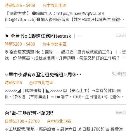
時薪$196 ~ $408
台中市北屯區
【 應徵方式 】 ❶點擊加入：https://lin.ee/WqWCLbfK
(ID:@473pncvb) ❷加入後務必留言【姓名+電話+找陳先生 應徵北
屯區蝦皮門市(或職缺截圖)】 ⚠️面試、應徵請線上預約，勿直接跑
門店唷! --------------------------- 【☀️智取店(無人店)☀️】 ✦工作
🌟 全台 No.1野蟎任務Mitestask ｜升遷明確｜細清達人｜超高時薪
1天前
薪資 $204/hr(北屯區)+(晚班獎金 20 /夜班獎金 40) ✦工作內容-不需
顧客服務 1.包裹搬運、理貨(搬物流箱10~15公斤不等) 2.維持門市作
時薪$200 ~ $400
台中市北屯區
業區環境、清潔 3.配合單日跑點(1~5間門市) 🔔需自備機車、駕照 ✦
🌟 全台居家清潔 No.1 團隊｜一起打造「最有成就感的工作」！ - 想
工作時間 (日排2~5hr依實際情況而定) ⭕缺額門市、班別如下方⭕
找一份 時薪高、成就感爆棚、升遷透明、氣氛又超好的工作嗎？ 我
固定早班 07:00-13:30、08:30-13:30 固定晚班 17:30-23:30、
們正在找一起變強、一起玩、一起賺的夥伴！ - 💰 你會愛上的八個
18:30-23:30 固定夜班 23:30-03:30 ✦排班方式 含假日周排班3-5天
亮點 🎯超高時薪制度｜努力＝直接變現 🎯年節月收17萬（真的有人
✨早中夜都有❄️固定班免輪班✨周休二日💗可申請預支💗免輪班🌞快速上工🌞三節獎金
8小時前
班 --------------------------- 【✔️有人店(一般門市)✔️】 ✦工作薪資
做到） 🎯升遷+加薪制度透明超清楚｜不用阿諛奉承誰 🎯時間彈性
$196/hr(北屯區) ✦工作內容- (提供完整教育訓練及店面實習) 1.負
超高｜自由排班、生活不被綁死 🎯職人精神＋溫暖文化｜不會丟
時薪$196
台中市北屯區
責包裹收寄、搬運、盤點、理貨等 2.門市相關作業 3.可配合調店、
包、不靠臨時工 🎯夥伴都很熱情好相處｜氣氛像團隊不是打工 🎯業
∞∞∞◢┃職缺優勢┃◣∞∞∞ 😁【安心上工】➟享有勞健保.團
支援佳(兼職可不調店) ✦工作時間 ⭕缺額門市、班別如下方⭕ 固定
績激勵、任務獎金｜老鳥平均5萬以上 🎯定期聚餐、出遊、員工活
保、特休 🧧【三節獎金】➟ (❤️端午、中秋、生日禮金) 🫧【週休二
早班 10:30-17:30 (平日4-6H/假日6-8H) 固定晚班❶16:15-22:45
動｜你的第二個家 - 🎯 沒經驗？我們一起帶你變強 完整SOP教育訓
日】➟平日安心賺錢 ，假日開心休假 👛➟提供預支薪水 ∞∞∞◢┃
❷18:45-22:45（一週至少2天16:15起班） ✦排班方式 含假日周排
練＋實習制度 從零到專業的成長路線清楚又紮實 - 🏡 工作內容（簡
職缺介紹┃◣∞∞∞ 📍工作地點:台中市潭子區祥和路.號 工作內容:
班3-5天班 ----------------------------- ▶工作地點 (可自選門店) 缺
台*電-工地配管-4萬2起
6天前
單說：把幸福帶到客人家裡） 到府居家清潔 幫客人打造舒服的空間
✨電子零件焊接、組裝、測試、包裝作業 ✨產品檢驗作業 ✨試產前
額如下 ☀️北屯軍功 - 智取店 北屯區東山路一段283號1樓(缺早、晚)
幫助每個家庭的生活更輕鬆 你會成為「家事救星」也會建立滿滿人
置作業掌握 ✨操作生產設備、維持生產順暢、切換產品製程、進行
日薪$1700 ~ $2700
台中市北屯區
☀️北屯僑孝 - 智取店 北屯區僑孝街195號1樓(缺早、晚) ✔️北屯遼陽
脈 - 🌈 適合誰？ 喜歡把事情做到最好、看成果的人 想要成長，又要
新機種試 ⏰上班時間: ⏰日班08:00~17:10 ，薪資31,000元 ⏰小夜
🔹工地配管/場地、廠房設備 🔹周休六日 💰 日薪 1700起 🍱 餐費津
店 北屯區遼陽五街41號1樓(缺晚) ✔️台中環中店 北屯區環中東路二