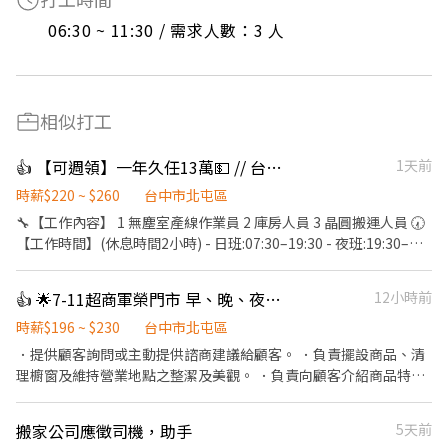
06:30 ~ 11:30 / 需求人數：3 人
相似打工
👍 【可週領】一年久任13萬💵 // 台中半導體大廠🥰
1天前
時薪$220 ~ $260
台中市北屯區
🔧【工作內容】 1 無塵室產線作業員 2 庫房人員 3 晶圓搬運人員 🕢
【工作時間】(休息時間2小時) - 日班:07:30–19:30 - 夜班:19:30–
07:30 💰【工作待遇】(加班費依勞基法另計) -早班$34,800 -夜班
$41,300 (※ 訓練期固定日班 08:00-17:00) 【工作條件】- 需可搬重
👍 🌟7-11超商軍榮門市 早、晚、夜班工讀、兼職夥伴(長期）
12小時前
5-10公斤；可接受穿全套無塵服 【休假制度】- 做4休3 【發薪制
度】-每月10號，遇假日順延至下一個工作日 【超狂福利】 -支援 #
時薪$196 ~ $230
台中市北屯區
週領、#預支 -留任獎金依班別及久任條件可領8-13萬 -每季還有 0.5
．提供顧客詢問或主動提供諮商建議給顧客。 ．負責擺設商品、清
個月核定獎金。 -🚗免費 提供免費交通車。 -【廠區地點】-台中市
理櫥窗及維持營業地點之整潔及美觀。 ．負責向顧客介紹商品特
后里區三豐路四段 --------------------⬇️應徵方式⬇️----------------
徵、品質與價格及示範操作方法，以協助顧客選擇。 ．負責在顧客
--------- 📩 【火速卡位應徵流程】 ➊ 點擊填寫廠商制式履歷（1分
成交後之包裝、收款、交付商品、開發票或收據。 ．負責在當天結
搬家公司應徵司機，助手
5天前
鐘完成，快速安排送審）： 👉https://reurl.cc/R2p0LG 🔒 【隱私防
束營業前，統計銷售情形、盤點貨品存量及撰寫當日業務報表。