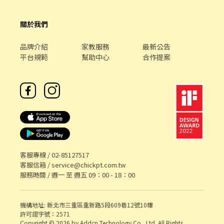
區 🏪 北屯松竹店｜松竹路二段227號1樓 🏪 北屯陳平店｜陳平路60
巷15號1樓 🏪 北屯遼陽店｜遼陽五街41號1樓 🏪 台中環中店｜環中
關於我們
東路二段312號1樓 ⭐ 北屯軍功－智取店｜東山路一段283號1樓 ⭐
北屯僑孝－智取店｜僑孝街195號1樓 🔹 北區 🏪 台中太原店｜太原
品牌介紹
家教服務
最新公告
路一段478-3號1樓 🏪 台中梅亭店｜梅亭街276、278號1樓 ⭐ 台中
平台規範
幫助中心
合作提案
五常－智取店｜柳川東路四段100號1樓 ⭐ 台中邦邦－智取店｜中清
路一段647號1樓 🔹 西屯區 🏪 西屯何德店｜西屯路二段42號1樓 🏪
西屯何厝店｜何厝街86號1樓 🏪 西屯文心店｜文心路三段396號1樓
🏪 西屯櫻城店｜櫻城一街51-3號1樓 ⭐ 西屯逢甲－智取店｜逢甲路
70號1樓 ⭐ 西屯工業－智取店｜工業區一路96之2號1樓 🔹 西區 🏪
台中公正店｜公正路143號1樓 🏪 台中大同店｜大同街232號1樓 🏪
台中五廊店｜五廊街6-1號1樓 🏪 台中五權店｜五權五街82-2號1樓
🏪 台中南屯店｜南屯路一段6號1樓 ⭐ 台中向上－智取店｜向上路一
段130號1樓 🔹 沙鹿區 ⭐ 沙鹿光華－智取店｜光華路482號1樓 ⭐ 沙
鹿屏西－智取店｜屏西路33號1、2樓 🔹 東區 🏪 台中忠孝店｜忠孝
客服專線 /
02-85127517
路336號1樓 🏪 台中進化店｜進化路215號1、2樓 🔹 東勢區 🏪 東勢
客服信箱 /
service@chickpt.com.tw
豐勢店｜豐勢路555號1樓 🔹 南屯區 🏪 南屯忠勇店｜忠勇路71-6號
服務時間 / 週一 至 週五 09：00 - 18：00
1樓 🏪 南屯黎明三店｜黎明路一段3號1樓 🏪 南屯大英店｜大英街
144、146號1樓 🏪 南屯黎明店｜黎明路二段133號1樓 🏪 南屯向心
機構地址: 新北市三重區重新路5段609巷12號10樓
店｜向心南路935號1樓 ⭐ 南屯春安－智取店｜春安二街38號1樓 ⭐
許可證字號：2571
南屯文心－智取店｜文心南路46號1樓 🔹 南區 🏪 台中樹德店｜大慶
Copyright © 2026 by Addcn Technology Co., Ltd. All Rights