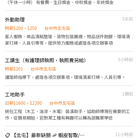
（午休一小時） 有餐費、生日獎金、中秋獎金、年終獎金
獎金$500無上限 ✅免費汽機車位 ✅可預支薪資 ⭐久任獎金滿一個月
$1000 ⭐久任獎金滿三個月$3000 ⭐久任獎金滿六個月$3000 ⭐加班
慰勞獎金$2000/$4000 ╭────⚡應徵方式⚡────╮ 聯絡 陳
外勤助理
3天前
小姐✨ 預約面試： 應徵預約請點選加入➡️ https://lin.ee/UhImTD9
時薪$200 ~ $250
台中市北屯區
• 📞 電話： 0911-563-123 • 📲 𝐋𝐈𝐍𝐄： 搜尋帳號 @252fmefb
客人服務、商品清點整理、貨物包裝搬運、物品送件跑腿、環境清
潔打掃、人員引導等，提供勞力服務或處理各項交辦事項
工讀生（有護理師執照，執照費另給）
3小時前
時薪$201
台中市北屯區
護理師指導下，處理各項交辦事項，環境清潔打掃、人員引導。
工地助手
1週前
日薪$1600 ~ $2200
台中市北屯區
統包工程（木工、油漆、水電）裝潢助手，協助師傅現在需要的工
作，從簡易開始，若對某工種有興趣可以轉為該職業學徒
📋 【北屯】最新缺額 🦐 蝦皮智取/門市⚡快速報到
11小時前