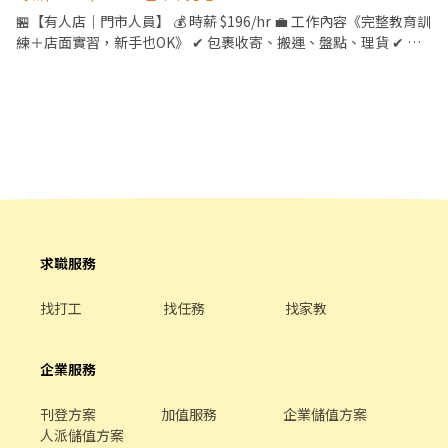
🏪【有人店｜門市人員】 💰 時薪 $196/hr 💼 工作內容《完整教育訓
練＋店面實習，新手也OK》 ✔ 包裹收寄、搬運、盤點、理貨 ✔ 門
市收銀結帳、顧客接待、清潔環境維護 ✔ 可配合調店、支援者佳 ⏰
工作時間 固定早班｜10:30–17:30（ 平日4-6H/假日6-8H） 固定晚
班｜❶ 16:15–22:45 ❷ 18:45–22:45 （每週至少 2 天需 16:15 上
班） 🗓 排班方式 ✔ 含假日｜週排 3–5 天 ––––––––––––––––––
⭐【智取店】 💰 時薪 $204–214/hr + 晚班獎金 $20 💼 工作內容（不
需服務客人） ✔ 包裹搬運、理貨（物流箱約 10–15kg） ✔ 作業區
環境整理、清潔 ✔ 需自備機車，可配合單日跑點（距離 ＜10km）
⏰ 工作時間 固定早班｜07:00–13:30（每日排 2–5H） 固定晚班｜
17:30–23:30（每日排 2–5H） 🗓 排班方式 ✔ 含假日｜週排 3–5 天 –
––––––––––––––––– 📍門市地點自選｜目前缺額如下 🔹 大肚區 🏪
求職服務
大肚文昌店｜文昌路一段86號1樓 🔹 大里區 🏪 大里仁化店｜仁化路
368、370號1樓 🏪 大里塗城店｜塗城路498號1樓 🏪 大里立新店｜
找打工
找任務
找家教
立新街155號1樓 🏪 大里東南店｜東南路66號1樓 🏪 台中大里店｜
大里二街151號1樓 ⭐ 大里金城－智取店｜塗城路798號1、2樓 ⭐ 大
里德芳－智取店｜德芳路二段43號1樓 🔹 大雅區 🏪 大雅中清店｜中
企業服務
清路四段839號1樓 🏪 大雅雅潭店｜雅潭路四段922號1、2樓 🏪 大
雅民生二店｜民生路一段353號1樓 ⭐ 大雅中山－智取店｜中清路四
刊登方案
加值服務
企業儲值方案
段8號1樓 🔹 太平區 🏪 太平中平店｜中平路88號1樓 🏪 太平長億店
人派儲值方案
｜長億路63-2號1樓 ⭐ 太平光興－智取店｜光興路719號1樓 🔹 北屯