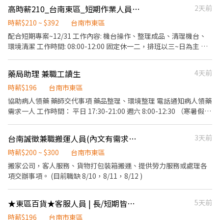
高時薪210_台南東區_短期作業人員_8/17~12/31
2天前
時薪$210 ~ $392
台南市東區
配合短期專案~12/31 工作內容: 機台操作、整理成品、清理機台、
環境清潔 工作時間: 08:00-12:00 固定休一二，排班以三~日為主 時
薪210
藥局助理 兼職工讀生
4天前
時薪$196
台南市東區
協助病人領藥 藥師交代事項 藥品整理、環境整理 電話通知病人領藥
需求一人 工作時間： 平日 17:30-21:00 週六 8:00-12:30 （寒暑假也
需上班）
台南誠徵兼職搬運人員(內文有需求日期可選)(詢問請先按應徵)
3天前
時薪$200 ~ $300
台南市東區
搬家公司，客人服務、貨物打包裝箱搬運、提供勞力服務或處理各
項交辦事項。 (目前職缺 8/10，8/11，8/12 )
★東區百貨★客服人員 | 長/短期皆可～歡迎在校生!!!(KTS_1786)
5天前
時薪$196
台南市東區