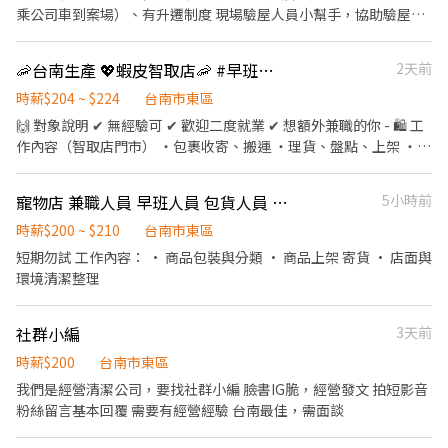
☎️市內電話：06-2040501 #20 📞手機電話：0983400108 📩電子郵
乘公司車到案場）、有升遷制度 現場驗屋人員小幫手，協助驗屋師
件：yu6012@shoucheng.tw 🆔賴：@200ijkks（記得➕@喔） ★
傅執行完成驗屋的工作。 一開始會先實習幾次，實習通過就會變成
加入後請幫我留姓名 / 電話 / 截圖職缺文 ★ 🚗親洽：台南市永康區
正式兼職。 實習有三個項目，分別為ABC 實習的時薪是$196 會兩
永大路三段249號 🈺營業時間：08:30～17:30 午休12:00～13:00
🦐台南生產 💖蝦皮智取店🦐 #早班時薪 #晚班時薪 #完整教育訓練
2天前
個驗屋項目時薪$210 會三個驗屋項目時薪$230 三個項目實習通
《不收取任何費用》
過，經由組長認可後就可以轉正，最高時薪可以到230 轉正後還有
時薪$204 ~ $224
台南市東區
更完整的升遷制度，如果升到組長的話，收入更可觀。
🙌 對象說明 ✔ 無經驗可 ✔ 歡迎二度就業 ✔ 想額外兼職的你 - 🛍 工
作內容（智取店門市） ・包裹收寄、搬運 ・理貨、盤點、上架 ・維
持門市環境整潔與作業區清潔 ・智取店屬「無人門市」，有跑點需
求（一天跑2-4間門市，騎車5-20分鐘內可抵達） ✅提供完整線上
寵物店 兼職人員 早班人員 包貨人員 工讀生
5小時前
教育訓練&實體實習，皆有計薪 - 📍 班別說明 🔹 早班兼職： 🕖 早
班：07:00–12:00 （可彈性於 07:00–08:30 間到班） - 🔹 晚班兼
時薪$200 ~ $210
台南市東區
職： 🌙 晚班：17:30–22:30 (需六日兩天+平日至少2天，可於17:30
短期勿試 工作內容： • 商品包裝與分類 • 商品上架 寄貨 • 店面與
- 22:30排班) - 每日會安排 3–6 間門市（依區域與貨量調整） - 💰 薪
環境清潔整理
資待遇 ・早班：$204／時 ・晚班：$224／時 (含交通津貼） - 📅 發
薪日：隔月 15 號 💳 僅限薪轉本人帳戶（無現領） - 📚 培訓制度 ・
社群小編
3天前
完整線上／實體教育訓練 ・實體門市實習與考核 👉 訓練與實習期
間皆有計薪 - 立即應徵:加賴@759vflwo 電話:02-6636-2428#306
時薪$200
台南市東區
我們是經營清潔公司，要找社群小編 臉書IG脆，經營發文 拍短影音
粉絲留言基本回覆 需要有經營經驗 台南最佳，需面談