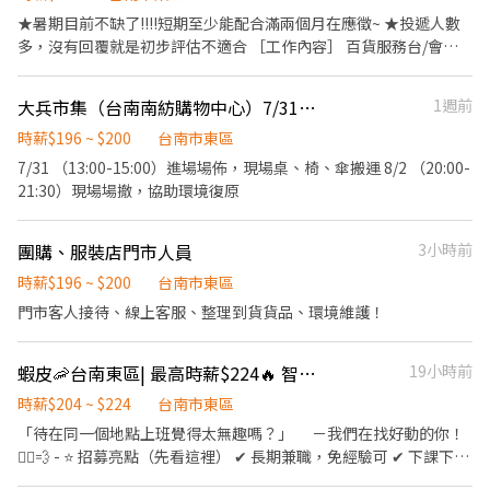
★暑期目前不缺了!!!!短期至少能配合滿兩個月在應徵~ ★投遞人數
多，沒有回覆就是初步評估不適合 ［工作內容］ 百貨服務台/會員
卡務處理/贈品兌換/顧客電話諮詢 ［上班時間］ 早班 10:00-17:30
晚班 17:30-23:00 ［服儀規定］ 白襯衫+黑色西裝褲+皮鞋、娃娃
大兵市集（台南南紡購物中心）7/31 & 8/2
1週前
鞋、包鞋(需自備) !!!短期希望至少能配合三個月!!!
時薪$196 ~ $200
台南市東區
7/31 （13:00-15:00）進場場佈，現場桌、椅、傘搬運 8/2 （20:00-
21:30）現場場撤，協助環境復原
團購、服裝店門市人員
3小時前
時薪$196 ~ $200
台南市東區
門市客人接待、線上客服、整理到貨貨品、環境維護！
蝦皮🦐台南東區| 最高時薪$224🔥 智取店 #蝦皮店到店 #免經驗可
19小時前
時薪$204 ~ $224
台南市東區
「待在同一個地點上班覺得太無趣嗎？」 －我們在找好動的你！
🏃‍♀️💨 - ⭐ 招募亮點（先看這裡） ✔ 長期兼職，免經驗可 ✔ 下課下班
就能上班，2–6 小時彈性排 ✔ 時薪＋津貼｜早班 $204、晚班 $224