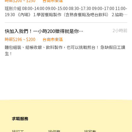
時薪$200 ~ $250
台南市東區
23:30 (配合 2-5 小時依照貨量彈性排班) ▸ 夜班: 23:30-03:30 (配合
班別介紹 08:00-14:00 09:00-15:00 08:30-17:30 09:00-17:00 11:00-
2-4 小時依照貨量彈性排班) 📌 排班說明: 平日一週給班 3-5 天, 假日
19:30 《內場》 1.學習餐點製作（含熟食餐點及吧台飲料） 2.協助備
配合主管排班 💰薪資 (含津貼加給): ▸ 早班 $204 ▸ 晚、夜班
料擺盤 3.甜點裝飾及製作甜點 3.洗碗補餐具 4.廁所及用餐環境打掃
$224-$244 ⸻ ✅工作地點: 東 / 南 / 北 / 中西 / 安平 / 仁德 💪 其
維護 《外場》 1.菜單介紹 2.收銀結帳 3.甜點包裝 4.咖啡機操作 5.收
他區域也歡迎直接私訊詢問! 🔥 搶手熱缺異動極快, 優質好缺錯過就
快加入我們！一小時200徵得就是你！！！
2小時前
桌整理 6.甜點盤、杯器清洗 7.廁所及用餐環境打掃維護 《相關福
沒有了! . ⸻【應徵方式】⸻ ⚡ 搶手缺額隨時額滿, 手刀點下
利》 1.勞健保 2.聚餐 3.小費分紅 4.店內飲料餐點可以自己弄來吃 5.
時薪$196 ~ $200
台南市東區
方 "立即應徵", 顧問線上馬上回覆安排面試! 或搜尋官方帳號:
老闆老闆娘如果出國回來會有小禮物🤣 ⭐️我們目前暫時訂定每週
麵包組裝、結帳收銀、飲料製作，也可以挑戰煎台！ 急缺假日工讀
@922vyxod (一定要加 @ 喔) 加入後請按照格式留言, 專員第一時間
一、二公休。 其實工作內容都和外面餐廳大同小異 但我們對於「食
生！
處理! 🚫 求職完全免收費 🤝 安心上工有保障
材的認知」、「服務態度的敏銳度」、「環境的維持」有非常高的
要求。 內外場皆會學習， 有無經驗皆可（但手腳要快 哈哈哈 ⭐️內外
場皆會輪班 ⭐️如應徵8.5小時班別，皆會有0.5小時的休息時間 ✅入職
時薪最低$200起 ✅調整薪資的速度取決學習的速度🤣 老闆是00後，
是個 I人，但公司工作氛圍相對輕鬆，歡迎大家加入～
求職服務
找打工
找任務
找家教