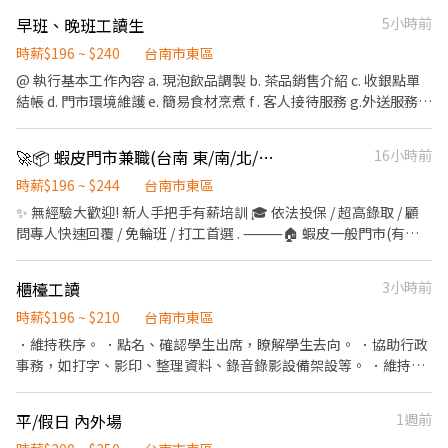
✔ 提供完整教育訓練＋店面實習（全程計薪） ✔ 滿半年享 端午 / 中
早班、晚班工讀生
5小時前
秋獎金 - 📦 工作內容 1️⃣ 包裹上架、裝箱、理貨、搬運、盤點 ▸ 請先
自行評估身體是否能搬重 2️⃣ 工作性質為多門市跑點，不需久待門
時薪$196 ~ $240
台南市東區
市，『著重於上架速度與準確度』 3️⃣ 設備維護與基本門市環境清潔
@ 執行基本工作內容 a. 現泡飲品調製 b. 茶品銷售介紹 c. 收銀點單
4️⃣ 必須有機車駕照及自備機車，依門市需求配合支援距離 10 公里
結帳 d. 門市環境維護 e. 簡易食材烹煮 f . 客人接待服務 g.外送服務
內門市 5️⃣ 其他主管交辦工作內容與機動性協助 - ⏰ 班別說明 早班▸
h.等相關門市營運之作業服務。 @ 執行店長或其他主管交辦事項。
07:00–08:30 到班，每次班排約2–5 小時 晚班▸ 17:30–23:30，每次
@ 執行門市營運計劃以提昇營運效率及門市業績。 工作資訊 工作時
🚀📦 蝦皮門市兼職(台南 東/南/北/中西/安平/仁德)｜時薪最高$244
16小時前
班排班約2–6 小時 📌 實際排班依由 門市主管 排班 📌 須配合一周至
間： 早班、晚班 排班制，假日亦需配合排班 休假制度： 排休 工作
少給4天(至少1天為假日) -💰 薪資福利 早班時薪 $204 （基本時薪
待遇： 時薪 196 至 220元 (固定或變動薪資因個人資歷或績效而異)
時薪$196 ~ $244
台南市東區
196+智取店津貼8) 晚班時薪 $224 （基本時薪196+晚班津貼28) ✅
工作性質： 長期兼職 職務類別： 早班、晚班工讀 冷熱飲調製人員
✨ 無經驗大歡迎! 新人手把手有薪培訓 🎓 依法投保 / 超高錄取 / 顧
享勞保（一定有） ✅ 健保自行決定是否加保 ✅ 任職滿半年享端午 /
、吧台人員 、門市人員 工作地點： 台南市 東區 裕農路623號
問專人快速回覆 / 免輪班 / 打工首選 . ⸻🏠 蝦皮一般門市(有人
中秋獎金 ✅ 薪資匯款（無法領現） - 📍 參考門市地點 ＃實際會依門
店) | 免備交通工具 ✅工作內容: 📦 負責包裹收寄、搬運、盤點、輕
市需求配合距離 10 公里內的門市 台南生產 - 智取店｜台南市東區生
鬆理貨等 🙋 提供顧客接待、親切收銀結帳等服務 🧹 維持門市作業
產路257號1樓 台南長東 - 智取店｜台南市東區東門路二段34號1樓 -
櫃檯工讀
3小時前
區環境與清潔維護作業 🤝 協助執行門市營運維護與彈性調店支援 🕒
📌 小提醒 每日皆有面試安排，實際缺額依門市狀況調整，有興趣請
工作時間: ▸ 兼職: 早班 11:00-17:30 / 晚班 16:15-22:45 📌 排班說明:
時薪$196 ~ $210
台南市東區
按下【立即應徵】投遞履歷，把握機會！ 🎈 其他區域、店型 職缺
平日一週給班 3-5 天, 假日配合主管排班 💰薪資: ▸ 早、晚班 $196 .
．維持秩序。 ．點名、確認學生出席，瞭解學生去向。 ．協助行政
詢問｜點擊連結加入官方賴 https://lin.ee/oF0vyAn (ID :
⸻ 🛵 蝦皮智取店 | 自主度高・享津貼加給(需自備機車+駕照) ✅
事務，如打字、影印、整理資料、錄音錄影設備架設等。 ．維持教
@270jwauh) ▸ 加入後請傳送貼圖才看到唷！
工作內容: 📦 包裹收寄、搬運、盤點、理貨上架等 🧹 維持門市作業
室內環境整潔。 ．回覆來電者對於補習班的疑惑。
區環境與清潔維護作業 🔄 配合店到店內容調整 🛵 鄰近門市調店支
平/假日 內外場
1週前
援 (早晚班 10 公里內, 夜班 16 公里內) 🕒工作時間: ▸ 早班:
07:00~08:30-13:30 (配合 2-5 小時依照貨量彈性排班) ▸ 晚班: 17:30-