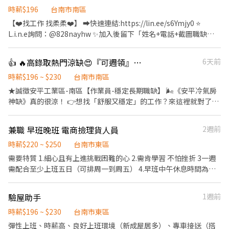
時薪$196
台南市南區
【❤️找工作 找柔柔❤️】 ➡️快速連結:https://lin.ee/s6Ymjy0 ⭐️
L.i.n.e詢問：@828nayhw ✨加入後留下「姓名+電話+截圖職缺
文」 ☎️電話：0960-793-455 ——————⭐️職缺福利⭐️—————— ➪
視訊面試免出門 ➪享有勞、健保 特休 ➪三節禮品或禮金 ➪可警示帳
👍 🔥高錄取熱門涼缺😍『可週領』固定班別/週休六日🌟作息不會亂🥰
6天前
戶 ➪可隔日領 —————————————————— 《 工作地點》 ◾台
南市南區新平路 ◾台南市南區中華西路
時薪$196 ~ $230
台南市南區
—————————————————— 《 工作時間&薪資》 ➡️早班：
★誠徵安平工業區-南區【作業員-穩定長期職缺】 🌬️《安平冷氣房
08:00-16:30 薪資:30500元 ➡️中班：16:00-00:30薪資:34000元 ➡️夜
神缺》真的很涼！ 👉想找「舒服又穩定」的工作？來這裡就對了！
班：00:00-08:30薪資:37800元 ⭐️周休二日 見紅休
🔥 【工作內容】 1.簡易機台操作、電腦操作 2.物料整理 3.產品品
—————————————————— 《工作內容》 • 鏡片組裝、照光
檢、包裝 ✨站別可任選，想輕鬆、想穩定任君挑 【固定班】 早
兼職 早班晚班 電商撿理貨人員
2週前
目檢擦拭 • 機台操作、產品外觀檢驗 • 電腦操作、物料整理 • 印
08:00～16:30 中16：00～00：30 夜00：00～08：30 ❤️公司福利
刷機操作 • 產品外觀檢驗
❤️ 【休假】周休六日，見紅休 ➡️ 作息穩、生活爽☺️ 【伙食】便當
時薪$220 ~ $250
台南市東區
代訂 【享有】勞健保、勞退6％ 【條件】免經驗可，二度就業 【環
需要特質 1.細心且有上進挑戰困難的心 2.需肯學習 不怕挫折 3一週
境】全廠冷氣空調，環境好得像新大樓 【首誠獨享】 1. 三節獎金
需配合至少上班五日（可排周一到周五） 4.早班中午休息時間為一
（端午、中秋、生日） 2. 提供週領/預支服務👍錢包不用乾🥳 3.可領
小時 5.完成機動交代辦事項 其餘需求可在詳談
現💰警示戶✔️ ✨需配合第一天上課08：30～17：30新人教育訓練 ✨
驗屋助手
1週前
有些站別中班第二天可直下，有些夜班及中班需早班受訓兩週～一
個月（依照站別） ⋆⁺₊⋆ 心動不如馬上行動⋆⁺₊⋆ ⋆⁺₊⋆ 尋找合適喜歡
時薪$196 ~ $230
台南市東區
的工作歡迎洽詢—汝汝⋆⁺₊⋆ ▶ —————【應徵方式】————— ◀
彈性上班、時薪高、良好上班環境（新成屋居多）、專車接送（搭