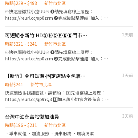
班：09:00~13:00 ☀️ 午班：13:00~17:00 🌙 晚班：18:00~22:00 .˚⊹
時薪$229 ~ $498
新竹市北區
⁺‧ 【 休假制度】‧⁺ ⊹˚. 📌 採排休制（無固定休） 🗓️ 周一至週日皆
♾️快速應徵找小拉UU♾️ ❶請先填寫線上履歷：
可排班 ⭕ 可周休六、日 .˚⊹ ⁺‧ 【超級亮點】‧⁺ ⊹˚. ❤️ 合法合規：
https://reurl.cc/ep0zrm ❷完成後點擊連結"加入：
合法投保、合法給薪 🧡 推薦獎金：找朋友來上班也有錢拿 💛 線上
https://lin.ee/IUNhL0k ❸加入後請留言【姓名/電話/應徵蝦皮】
訓練：上課也有薪水唷 💚 雙週排班：時間彈性超好配 💙 補貼照
॰ॱꕤ*｡ﾟ॰ॱꕤ*｡ﾟ॰ॱꕤ*｡ﾟ॰ॱꕤ*｡ﾟ॰ॱꕤ*｡ﾟ ◆工作內容 📦 包裹收寄、搬
可短期🍿新竹 HDⓈⒽⓄⓅⒺⒺ門市門市人員🥑早/午/晚班
2天前
顧：交通工具油資修繕，我們挺你 💜 族群友善：身份不設限，歡迎
運、盤點、理貨、上架 🧹 維持門市環境及清潔 🏃‍♂️ 單日需跑點 1～5
各種背景的你！ .˚⊹ ⁺‧ 【 工作地點】‧⁺ ⊹˚. 新竹四維 - HD店 新竹
間門市 🔄 配合蝦皮店到店工作內容及鄰近有人店支援 💡 提供完整
時薪$221 ~ $241
新竹市北區
市北區四維路36號 ☝️ 點選【立即應徵】我會速度回覆你！ ✌️ 或加
教育訓練＋店面實習，新手也OK！ ◆上班時間&薪資 💰時薪229 晚
♾️快速應徵找小拉UU♾️ ❶請先填寫線上履歷：
入 🅻🅸🅽🅴：https://lin.ee/8rsUSDv 🤟 留言「姓名＋電話＋截圖
班另有獎金+20=時薪249 ⏰ 時段： 早班：07:30-12:30、08:30-
https://reurl.cc/ep0zrm ❷完成後點擊連結"加入：
職缺」就能聯繫上～ 若想參考其他職缺，可以到我的Threads，看
13:30 晚班：17:30-23:30、18:30-23:30、17:30-22:30 👉 彈性排班
https://lin.ee/IUNhL0k ❸加入後請留言【姓名/電話/應徵蝦皮】
更多更多的職缺喔♬ My Threads：tsaipei_ruby
2～6小時，視情況需加班 假日早班：07:00-12:00 假日晚班：
॰ॱꕤ*｡ﾟ॰ॱꕤ*｡ﾟ॰ॱꕤ*｡ﾟ॰ॱꕤ*｡ﾟ॰ॱꕤ*｡ﾟ ◆工作內容 1. 負責進貨驗收作
https://reurl.cc/7b2vad 別害羞❌別害怕❌找工作聯繫我⭕
【新竹】🔷可短期-固定店點🔷包裹取貨門市人員🔷快速上工
1天前
17:30-23:30 👉 彈性排班2~6小時，視情況需加班 . 📅 一週至少給班
業，確認包裹數量與狀態無誤 2. 執行店到家宅配包裹上架 3. 進行揀
4 天（假日需能配合） ⚠️ 需配合加班，搬運重物（約 15 公斤） - ◆
貨、打包作業，並將包裹上架至智取櫃 4. 紀錄騎手取件紀錄與配送
時薪$241
新竹市北區
上班地點 主要門市(需跑鄰近智取門市) 新竹四維 - 智取店 新竹市北
順序符合建議配送順序，並回報給宅配區經理 5. 維持門市作業區整
快速應徵＆視訊面試，請預約： 1️⃣先填寫線上履歷：
區四維路36號1樓 新竹湳中 - 智取店 新竹市北區湳中街107號1樓 新
潔，執行日常清潔與環境維護 6. 配合蝦皮店到店相關營運需求，彈
https://reurl.cc/qp9YQ3 2️⃣加入趙小姐官方後留言：
竹北新 - 智取店 新竹市北區北新街135號1樓 新竹慈雲 - 智取店 新竹
性調整工作內容 ◆上班時間&薪資 💰時薪221 晚班另有獎金+20=時
https://lin.ee/Y0jPj9A3 （ID：@359keqlq） 留言>>>>姓名/電話
市東區慈雲路125號1、2樓 新竹竹蓮 - 智取店 新竹市東區南大路
薪241 ⏰ 時段： 早班：09:00~13:00 午班：13:00~17:00 晚班：
＋截圖職缺(HD) ⸻⸻⸻⸻⸻ 🔷工作內容 (固定
382號1樓 新竹鐵道 - 智取店 新竹市東區鐵道路一段28巷81號1樓 新
台灣中油永富站徵加油員
3天前
18:00~22:00 👉 彈性排班 2～4小時，視情況需加班 . 📅 一週至少給
店點 不須跑點) ❶負責進貨驗收作業，確認包裹數量與狀態無誤 ❷
竹明湖 - 智取店 新竹市東區明湖路698號1樓 新竹光復三 - 智取店 新
班 4 天（假日需能配合） ⚠️ 需配合加班，搬運重物（約 15 公斤） -
執行店到家宅配包裹上架 ❸進行揀貨、打包作業，並將包裹上架至
時薪$196 ~ $211
新竹市北區
竹市東區光復路一段45號1樓 ॰ॱꕤ*｡ﾟ॰ॱꕤ*｡ﾟ॰ॱꕤ*｡ﾟ॰ॱꕤ*｡ﾟ॰ॱꕤ*｡ﾟ 🎯
◆上班地點 新竹市北區四維路36號1樓 ॰ॱꕤ*｡ﾟ॰ॱꕤ*｡ﾟ॰ॱꕤ*｡ﾟ॰ॱꕤ*｡ﾟ
智取櫃 ❹紀錄騎手取件紀錄與配送順序符合建議配送順序，並回報
．導車就位 ．加油服務 ．洗車服務 ．環境清潔
員工福利 🛡️ 勞保、團保、勞退：保障你的未來與安全！ ⛽ 油資/修
॰ॱꕤ*｡ﾟ 🎯員工福利 🛡️ 勞保、團保、勞退：保障你的未來與安全！ ⛽