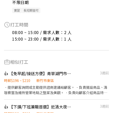
不限日期
實習
長短期皆可
打工時間
08:00 ~ 15:00 / 需求人數：2 人

15:00 ~ 23:00 / 需求人數：1 人
相似打工
👍 【免早起/接送方便】青草湖門市10-18點舒適中班夥伴！(近青草湖國小)⁠
3週前
時薪$196 ~ $210
新竹市東區
．提供顧客詢問或主動提供諮商建議給顧客。 ．負責擺設商品、清
理櫥窗及維持營業地點之整潔及美觀。 ．負責向顧客介紹商品特
徵、品質與價格及示範操作方法，以協助顧客選擇。 ．負責在顧客
成交後之包裝、收款、交付商品、開發票或收據。 ．負責在當天結
👍 【下課/下班兼職首選】近清大夜市7-11孟竹門市 晚班動茲動夥伴⁠
3週前
束營業前，統計銷售情形、盤點貨品存量及撰寫當日業務報表。