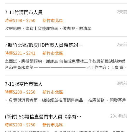
給宅配區經理 ❺維持門市作業區整潔，執行日常清潔與環境維護 ❻
繕補貼：車子🛵有保障，油資與維修費享 10% 補貼！ 🫰🏻 推薦獎
油資/修繕補貼：車子🛵有保障，油資與維修費享 10% 補貼！ 🫰🏻
配合蝦皮店到店相關營運需求，彈性調整工作內容 🔷工作時段 早
金：成功推薦朋友加入，可享 600 元推薦獎金！ 🏅 國定假日加倍奉
推薦獎金：成功推薦朋友加入，可享 600 元推薦獎金！ 🏅 國定假日
7-11竹清門市人員
2天前
班：07:30 - 13:30 午班：13:30 - 17:30 晚班：19:30 - 23:30 🔷 薪資
還：雙倍時薪工作更有動力！ ⚠️缺額變化快速，先搶先贏~
加倍奉還：雙倍時薪工作更有動力！ ⚠️缺額變化快速，先搶先贏~
早班時薪$221 午班時薪$221 晚班時薪$241 🔷 工作地點：新竹四維
時薪$198 ~ $250
新竹市北區
- 智取店 🔷 招募條件 ❶必須配合排班與輪班，一週至少要排班 4 天
收銀結帳、進貨上貨整理排面、做咖啡、做清潔
（六、日至少可上班 1 天） ❷可指定不上班時段（例如：每週三固
定不能上班） ❸至少配合三個月 ⭐無需上教育訓練和實習，錄取後
可立即上工
⭐新竹北區/蝦皮HD門市人員時薪241🦐快速報到🌈
2天前
時薪$221 ~ $241
新竹市北區
⚠️面試、應徵請預約，謝謝🙏 無抽成免費找工作👍最新職缺快速媒
合👍專員服務第一 ⸻⸻⸻⸻ ✅工作內容： 1 負責進
貨驗收作業，確認包裹數量與狀態無誤 2 執行店到家宅配包裹上架
3 進行揀貨、打包作業，並將包裹上架至智取櫃 4 紀錄取件紀錄與
7-11冠亨門市徵人
3週前
配送順序符合建議配送順序，並回報給宅配區經理 5 維持門市作業
區整潔，執行日常清潔與環境維護 6 配合蝦皮店到店相關營運需
時薪$200 ~ $250
新竹市北區
求，彈性調整工作內容 ⸻⸻⸻⸻ ✅工作時間&待
．負責與消費者第一線接觸並推廣銷售商品 ．推廣業務 ．開發客戶
遇： 早班：09:00~13:00 時薪221 午班：13:00~17:00 時薪221 晚
班：18:00~22:00 時薪241 ⸻⸻⸻⸻ ✅工作地點：
(新竹) 5G電信直營門市人員《享有年終/電話費補助》
20小時前
(固定店點，不需跑點) 新竹四維 - 智取店 新竹市北區四維路36號1樓
⸻⸻⸻⸻ 💡員工福利： 享汽機車油資補貼、修繕
時薪$200 ~ $250
新竹市北區
補貼 推薦獎金 彈性排班 ⸻【應徵方式】⸻ 1️⃣點擊加入：