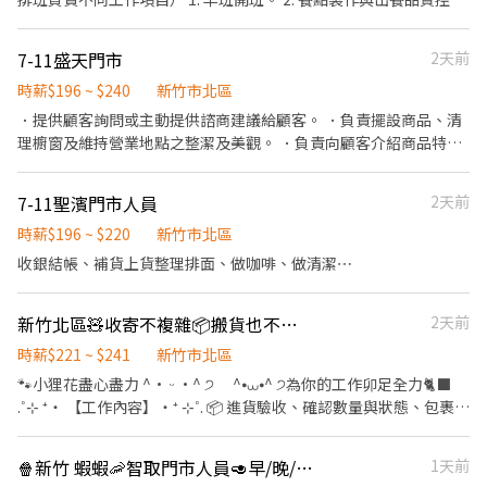
作的夥伴加入。
管。 3. 備品/備料準備。 4. 盤點及製作庫存的食材與原料。 5. 收
桌、環境及營業用品清潔作業。 6. 店舖周遭與店內環境清潔 。 7. 餐
7-11盛天門市
2天前
飲銷售及顧客服務。 8. 結帳、收銀等工作。 9. 環境衛生維護及食品
安全管理。 10.依照人力需求排班。 11.接受團隊工作、注重整潔/美
時薪$196 ~ $240
新竹市北區
味餐食。 12.激勵獎金、享受美味供餐。 無經驗可，著重在有衛生
．提供顧客詢問或主動提供諮商建議給顧客。 ．負責擺設商品、清
觀念、耐心、細心，不怕餐飲及繁複工作。 詳細可面談討論，誠懇
理櫥窗及維持營業地點之整潔及美觀。 ．負責向顧客介紹商品特
招募喜歡餐飲工作的夥伴加入。
徵、品質與價格及示範操作方法，以協助顧客選擇。 ．負責在顧客
成交後之包裝、收款、交付商品、開發票或收據。 ．負責在當天結
7-11聖濱門市人員
2天前
束營業前，統計銷售情形、盤點貨品存量及撰寫當日業務報表。
時薪$196 ~ $220
新竹市北區
收銀結帳、補貨上貨整理排面、做咖啡、做清潔⋯
新竹北區🧸收寄不複雜📦搬貨也不怕💪🧤荷包飽飽啦🦐💰🅢Ⓗ🅞Ⓟ🅔Ⓔ門市人員
2天前
時薪$221 ~ $241
新竹市北區
🐾小狸花盡心盡力 ^• ᵕ •^ ੭ ^⦁⩊⦁^ ੭為你的工作卯足全力🐈‍⬛
.˚⊹ ⁺‧ 【工作內容】‧⁺ ⊹˚. 📦 進貨驗收、確認數量與狀態、包裹上
架 💳 揀貨、打包作業 📑 紀錄取件紀錄與配送順序，並回報 🧼 維持
門市作業區整潔，執行日常清潔與環境維護 📋 配合蝦皮店到店相關
🍿新竹 蝦蝦🦐智取門市人員🥑早/晚/假日班
1天前
營運需求，彈性調整工作內容 .˚⊹ ⁺‧ 【上班時間】‧⁺ ⊹˚. ☀️ 早