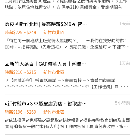
1.負責介紹及銷售3C產品。 2.提供顧客之接待與需求服務。 3.工作
https://lin.ee/VvpVQJp（ID：@600movsk） 2️⃣加入後"務必"留
地點：依居住地就近安排。 ☆ 保底31K+業績獎金；受訓期間有薪
言：姓名/電話/專員找戴小姐/應徵蝦皮(截圖職缺)
水，另享有結訓獎金7000元。 ☆ 月排休8-10天 ☆ 需高中畢業(需有
畢業證書) ☆ 享年終/健檢/員工旅遊/電信費補助(1600元/月)等福利
蝦皮🦐新竹北區| 最高時薪$249🔥 智取店 #蝦皮店到店 #免經驗可
1天前
時薪$229 ~ $249
新竹市北區
「待在同一個地點上班覺得太無趣嗎？」 －我們在找好動的你！
🏃‍♀️💨 - ⭐ 招募亮點（先看這裡） ✔ 長期兼職，免經驗可 ✔ 下課下班
就能上班，2–6 小時彈性排 ✔ 時薪＋津貼｜早班 $229、晚班 $249
✔ 提供完整教育訓練＋店面實習（全程計薪） ✔ 滿半年享 端午 / 中
🧢新竹大遠百｜GAP時薪人員｜潮流穿搭🔥彈性排班・無經驗可｜
1天前
秋獎金 - 📦 工作內容 1️⃣ 包裹上架、裝箱、理貨、搬運、盤點 ▸ 請先
自行評估身體是否能搬重 2️⃣ 工作性質為多門市跑點，不需久待門
時薪$210 ~ $215
新竹市北區
市，『著重於上架速度與準確度』 3️⃣ 設備維護與基本門市環境清潔
📌【面試流程】 採電話面試 －> 書面審核 －> 實體門市面試
4️⃣ 必須有機車駕照及自備機車，依門市需求配合支援距離 10 公里
~*~*~*~*~*~*~*~*~*~*~*~*~*~*~*~*~*~ 👕【工作任務】👖 ・提
內門市 5️⃣ 其他主管交辦工作內容與機動性協助 - ⏰ 班別說明 早班▸
供滿意周到的顧客服務 ・維護舒適的購物環境 ・商品進貨、補貨 ・
07:00–08:30 到班，每次班排約2–5 小時 晚班▸ 17:30–23:30，每次
邀請顧客加入GAP會員與顧客分享優惠活動
▸新竹縣市◂🌷🤍蝦皮店到店、智取店門市自選✨免經驗🫧火速報到🔥
5小時前
班排班約2–6 小時 📌 實際排班依由 門市主管 排班 📌 須配合一周至
~*~*~*~*~*~*~*~*~*~*~*~*~*~*~*~*~*~ 🌱【你是不是我們在找
少給4天(至少1天為假日) - 💰 薪資福利 早班時薪 $229 （基本時薪
的人？】 ・對服飾有滿滿熱情，享受在快節奏中展現自我 ・擅長溝
時薪$196 ~ $269
新竹市北區
196+早班津貼33) 晚班時薪 $249 （基本時薪196+晚班津貼53) ✅ 享
通，跟顧客和同事都能愉快互動 ・願意傾聽、分享，讓客人都感受
✔️依法投保✔️免經驗✔️高錄取✔️快速報到✔️提供完整教育訓練及店面
勞保（一定有） ✅ 健保自行決定是否加保 ✅ 任職滿半年享端午 / 中
到貼心服務 ・樂於學習與成長且抗壓性佳
實習 ❶蝦皮一般門市(有人店) 🌸工作內容🌸 1.負責包裹收寄、搬
秋獎金 ✅ 薪資匯款（無法領現） - 📍 參考門市地點 ＃實際會依門市
~*~*~*~*~*~*~*~*~*~*~*~*~*~*~*~*~*~ ⏱️【排班需求】 ・每週
運、盤點、理貨等 2.提供顧客接待、收銀結帳等服務 3.維持門市作