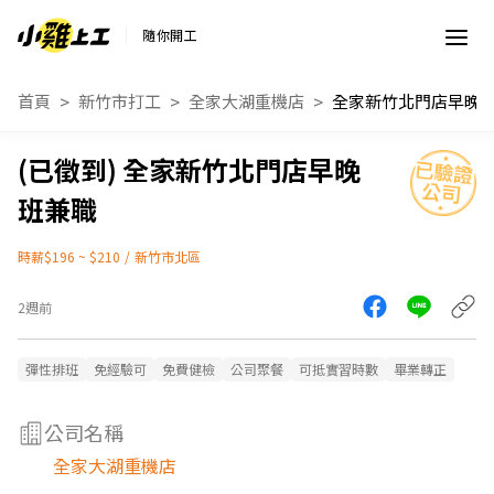
隨你開工
首頁
新竹市打工
全家大湖重機店
全家新竹北門店早晚
全家新竹北門店早晚
班兼職
時薪$196 ~ $210
/
新竹市北區
2週前
彈性排班
免經驗可
免費健檢
公司聚餐
可抵實習時數
畢業轉正
公司名稱
全家大湖重機店