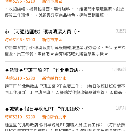
時薪$196 ~ $210
新竹市東區
·收銀結帳、補貨拉排面、製作咖啡… ·維護門市環境整潔、創造
優質工作環境… ·與顧客分享商品特色、適時面銷推薦…
👍 （可週結匯款）環境清潔人員（新竹市區多處公園）
3週前
時薪$196 ~ $200
新竹市東區
🧑🏻‍🚒 維持戶外環境及廁所等設施乾淨整潔 💰勞健保、團保 💰三節
禮金、員工聚餐、零食吧 ▰ 需有網路吃到飽智慧型手機 ▰
🔥熱徵🔥早班工讀 PT “竹北縣政店麵匡匡”
1小時前
時薪$210 ~ $230
新竹縣竹北市
麵匡匡 竹北縣政店 早班工讀 PT 主要工作： （每日依照排班負責不
同工作項目） 1. 早班開班。 2. 餐點製作與出餐品質控管。 3. 備品/
備料準備。 4. 盤點及製作庫存的食材與原料。 5. 收桌、環境及營業
用品清潔作業。 6. 店舖周遭與店內環境清潔 。 7. 餐飲銷售及顧客服
🔥誠徵🔥 假日早晚班PT “竹北縣政店麵匡匡”
1週前
務。 8. 結帳、收銀等工作。 9. 環境衛生維護及食品安全管理。 10.
依照人力需求排班。 11.接受團隊工作、注重整潔/美味餐食。 12.激
時薪$210 ~ $230
新竹縣竹北市
勵獎金、享受美味供餐。 無經驗可，著重在有衛生觀念、耐心、細
麵匡匡 竹北縣政店 假日早晚班PT 兼職人員 主要工作： （每日依照
心，不怕餐飲及繁複工作。 詳細可面談討論，誠懇招募喜歡餐飲工
排班負責不同工作項目） 1. 早班開班。 2. 餐點製作與出餐品質控