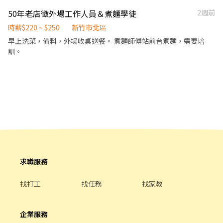
需求配合距離 10 公里內的門市 新竹北新 - 智取店｜新竹市北區北新
至少提供20小時 ・假日都可給班尤佳 ・需長期配合排班（不接受短
業區環境、清潔維護作業 4.配合調店、支援佳 5.協助區經理執行門
街135號1樓 新竹四維 - 智取店｜新竹市北區四維路36號1樓 新竹湳
50年老店徵外場工作人員＆煮麵學徒
2週前
期、暑期） ~*~*~*~*~*~*~*~*~*~*~*~*~*~*~*~*~*~ 🧡心💛動💚
市營運、維護 【提供完整教育訓練及店面實習】 ❗❗⚠兼職為早晚固
中 - 智取店｜新竹市北區湳中街107號1樓 - 📌 小提醒 每日皆有面試
不💙如💜馬🤎上🖤行🤍動💖
定班(免輪班)⚠❗❗ ▸早班時段：10:30-17:30 ▸晚班時段：16:15-22:45
時薪$220 ~ $250
新竹市北區
安排，實際缺額依門市狀況調整，有興趣請按下【立即應徵】投遞
▸時薪$196-231元 ▸月排休制：一周至少排班4天，假日一定要可配
早上洗菜，備料，外場收桌送餐。 煮麵師傅站前台煮麵，需要培
履歷，把握機會！ 🎈 其他區域、店型 職缺詢問｜點擊連結加入官
合排班 🌸上班地點🌸 新竹光復二店▸新竹市東區光復路二段 新竹建
訓。
方賴 https://lin.ee/oF0vyAn (ID : @270jwauh) ▸ 加入後請主動
中店▸新竹市東區建中路 新竹關新店▸新竹市東區關新東路 香山牛埔
傳送訊息才看到唷！
店▸新竹市香山區牛埔路 竹北中山店▸新竹縣竹北市中山路 竹北新溪
店▸新竹縣竹北市新溪街 竹北嘉豐店▸新竹縣竹北市嘉豐五路二段 竹
東民族店▸新竹縣竹東鎮民族路58號 竹東杞林店▸新竹縣竹東鎮杞林
路 湖口安宅店▸新竹縣湖口鄉安宅四街 湖口湖心店▸新竹縣湖口鄉中
山路一段 ‐‐‐‐‐‐‐‐‐‐‐‐‐‐‐‐‐‐‐‐‐‐‐‐‐
‐‐‐‐‐‐‐‐‐‐‐‐‐‐‐‐‐‐‐‐‐‐ ❷蝦皮智取門市
⚠️需有機車⚠️ 🌸工作內容🌸 1. 包裹收寄、搬運、盤點、理貨、上架
等 2. 維持門市作業區環境、清潔維護作業 3.須配合調店、支援(一天
跑點3-5家鄰近門市) 4. 須配合蝦皮店到店工作內容調整 5. 偶爾須配
求職服務
合鄰近有人店門市支援 【提供完整教育訓練及店面實習】 🌸工作時
間🌸(固定班別) 早班：07:00-12:00、07:30-12:30、08:00-13:00、
找打工
找任務
找家教
08:30-13:30 (可自選) 晚班：17:30-23:30 夜班：23:30-03:30 假日
早班：07:00-12:00 / 假日晚班：17:30-23:30 (禮拜六、禮拜日及國
定假日都要可上班) 🌸薪資待遇🌸 早班時薪$204-239元 晚班時薪津
企業服務
貼+20元▸時薪$224-259元 夜班時薪津貼+40元▸時薪$244-269元 🌸