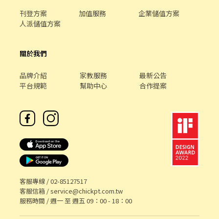
休假制度🌸 月排休制 (一周至少排班4天，假日一定要可配合排班)
🌸上班地點🌸 新竹北新 - 智取店▸新竹市北區北新街 新竹四維 - 智取
刊登方案
加值服務
企業儲值方案
店▸新竹市北區四維路 (HD門市，免支援) 新竹湳中 - 智取店▸新竹市
人派儲值方案
北區湳中街 新竹光復三 - 智取店▸新竹市東區光復路一段 新竹竹蓮 -
智取店▸新竹市東區南大路 新竹明湖 - 智取店▸新竹市東區明湖路 新
關於我們
竹慈雲 - 智取店▸新竹市東區慈雲路 新竹鐵道 - 智取店▸新竹市東區
鐵道路一段28巷 竹北光明 - 智取店▸新竹縣竹北市光明五街 竹北高
鐵 - 智取店▸新竹縣竹北市高鐵三街 竹北科大 - 智取店▸新竹縣竹北
品牌介紹
家教服務
最新公告
市科大一路 竹東站前 - 智取店▸新竹縣竹東鎮北興路一段 芎林文山 -
平台規範
幫助中心
合作提案
智取店▸新竹縣芎林鄉文山路 湖口中山 - 智取店▸新竹縣湖口鄉中山
路二段 新埔福德 - 智取店▸新竹縣新埔鎮福德街 新豐松柏 - 智取店▸
新竹縣新豐鄉松柏街 關西正義 - 智取店▸新竹縣關西鎮正義路 ★★
夜班缺額門市★★ 新竹虎林 - 智取店▸新竹市北區延平路一段 竹東
中豐 - 智取店▸新竹縣竹東鎮中豐路二段 芎林文山 - 智取店▸新竹縣
芎林鄉文山路 湖口中山 - 智取店▸新竹縣湖口鄉中山路二段 新豐松
柏 - 智取店▸新竹縣新豐鄉松柏街 🚨🚨門市缺額每日會有變動，主要
缺額以面試當天為準😊 ▁▁▁▁▁▁▁▁▁▁▁▁▁▁▁▁▁▁▁
🚨預約面試♡快速安排👉https://lin.ee/OUI2Tm1 ♡截圖職缺文♡
客服專線 /
02-85127517
私訊留下 ⌜姓名✚電話✚地區⌟♡ 📞諮詢電話：0908-925-796📲
客服信箱 /
service@chickpt.com.tw
𝐊𝐞𝐥𝐥𝐲📞 ▸電話未接請加𝐋𝐈𝐍𝐄並留言，訊息必回覆◂ ⭕️免費諮詢⭕️安
服務時間 / 週一 至 週五 09：00 - 18：00
心上工┃❌求職免收費❌絕無詐騙