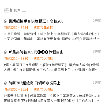
相似打工
👍 暑期超搶手🚨快速報班！高薪260🔥日領現賺💸多時段任選！
2天前
時薪$230 ~ $434
桃園市龜山區
✅ 單日臨派｜時間彈性，想上就上 ✅ 無經驗可｜專人協助快速上工
✅ 可揪同學一起報名，賺錢有伴更有趣 ❗️隨便你挑❗️我負責發錢❗️快找
同學一起來⚡ ❤️多時段讓你選❤️ ------------------------------------
------ 龜山 🕒 上班時段 (休息時間不記薪) 💸時薪260💸專區 晚短班:
👍 🌟最高時薪389元🅗🅞🅣休假自由選🌟短暑期打工
3天前
17:30－22:30 夜班: 00:00－08:00 夜11班:23:00－08:00 晚9班：
21:00－06:00 ~~~~~~~~~~~~~~~~~~~~~~~~~~~~~~ 💸時薪230💸
時薪$210 ~ $380
桃園市大園區
專區 早9班：09:00 － 18:00 早8班：08:00 －17:00 午13班：13:00
❣️寒、暑假打工 ❣️長短期 、兼職 ❣️無經驗可(一開始有人教唷) ❣️臨派
－20:00 午14班：14:00－23:00 工作內容: 簡單分貨＋包裹整理 工作
人員 - 僑生 ❣️外籍配偶 🌟工作內容-簡單易上手： 👉理貨、刷貨、
地點： 📍地址: 桃園市龜山區頂湖二街
包裝、投貨、疊板、開電拖 👉(需配合長時間久站、久走) 工作時段/
━━━━━━━━━━━━━━━━━━━━━ ⚡酷財神系列⚡單日
薪資： 🎉每月都有單日額外獎金🎉 📍00:00-09:00/大夜時薪💰 240-
👍 時薪285超級高 日領薪水💰馬上可以安排
1天前
津貼加碼250~600💸 🕒 上班時段 ▪ 早班：08:00 - 17:00｜時薪
285 📍06:00-15:00/早六時薪💰 215 📍09:00-18:00/早班時薪💰
$210 ▪ 晚班：18:00 - 03:00｜時薪 $240 地址: 桃1📍桃園市大園區
205-245 📍15:00-24:00/晚班時薪💰 225-275 📍20:00-24:00/晚八
時薪$300 ~ $654
桃園市大園區
建國路 桃3📍桃園市大園區中山南路 桃4📍桃園市觀音區玉林路一段
時薪💰 215-265 💰領薪方式：日、週領&月(匯款) ✅休假方式：休六
🚨書審快速通過｜超高率取率｜立即上工賺高薪🔥 ⭐無經驗OK ⭐加
桃5📍桃園市觀音區寶倉街 桃6📍桃園市大園區航翔路 RC8📍桃園市
日、 休日一、排休 🫧🫧🫧🫧🫧🫧🫧🫧 +癩報名請【截圖私訊】唷
班機會超多 不強制加班 ⭐朋友家人一起上班OK 📦【工作內容】 ✔
楊梅區環東路 桃9📍桃園市大園區建國路 桃17📍桃園市大園區開和
~~~ 🌹官方癩：@982jlqom 🌹電話：0987607757 🌹聯絡人：林專