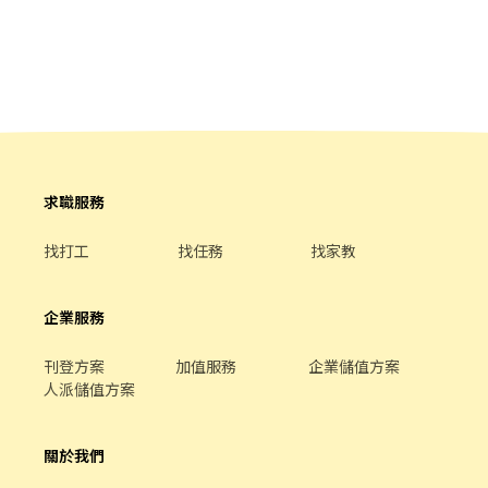
與組長安排 ━━━━━━━━━━━━━━━━━━ ▶快速應徵 搜
限，時間都可洽談~ (原則上假日兩天會安排1100-2230之間的6-8小
準備好「完整履歷表」前來門市面試 ‼️前期背誦東西較多，但夥伴
尋官方帳號：@773osnrn 建華人力-小安，要加小老鼠喔～ 或直
時上班) (平日可以看方便的時候安排或不上班都可以~) ⭕薪資 ● 本
都會互相協助，只要不放棄自己，都有成為咖啡大師的機會 ‼️是體
接點擊以下連結：https://lin.ee/89FJHKS1
薪200元起~222元。 ● 只要有上班出勤(不限時數)， 每小時另核發
力活，不是舒適的站在櫃檯而已，請確認自己的身體狀況是否配
15元獎金， 時薪+獎金為200+15至222+15元。 ● 若當月工時滿65
合，或跟上大家腳步👣 短期薪資時薪依照勞基法規定，如果後面留
小時以上， 每小時另核發15元津貼， 時薪+津貼為200+15至
下來發展或晉升時薪會有微調。 如果好奇可點以下連結觀看影片
222+15元。 ✅也就是當月出勤滿65小時以上， 時薪+獎金+津貼為
https://youtu.be/W07jPxxb0uk?si=qnd461W35aaumRJa ⭐️職務
200+30至222+30元。 ⭕獎金福利 ● 員工用餐8折。 ● 推薦新人獎
內容 調理咖啡 節慶經營 商品銷售 收銀作業 門市清潔 顧客服務 3.顧
金。 ● 春節出勤獎金。 ● 支援其他門市獎金。 ● 生日禮金、其他
客服務 4.商品銷售 5.咖啡專業 6.包裝陳列 有興趣可觀看影片
專案獎金。 ● 每半年舉辦晉升考試，通過即調薪。
https://youtu.be/W07jPxxb0uk?si=qnd461W35aaumRJa 如果你
求職服務
也嚮往與我們一起提供熱情美好的服務 歡迎成為我們的夥伴 成為夥
伴的福利 ✨各項節日禮金（加入福委會者） ✨透明的升遷管道 ✨勞
找打工
找任務
找家教
保、健保、團保、福儲 ✨上班時間享有兩杯飲料 ✨每月享有員工福
利品 ✨員工購買折扣
企業服務
刊登方案
加值服務
企業儲值方案
人派儲值方案
關於我們