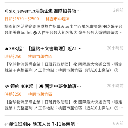
貨品分類 ✔包裹整理 ⏰【#班別#薪資】薪資就是這麼高❗️ ｜早班｜
路 ━━━━━━━━━━━━━━━━━━━━━ ❤️𝑳𝒊𝒏𝒆 𝑰𝑫：
員-Evan 🫧🫧🫧🫧🫧🫧🫧🫧 上班地點： 📍北倉:大園區建國路 📍國
09:00-18:00 💰時薪💰$245-560/H ｜晚班｜15:00-24:00 💰時薪💰
【@317tpzqd】明熙-Blue專員 加入後請留下您的姓名+電話+職缺
🤙six_seven👈活動企劃團隊招募領隊康輔招募🫶🏻
2週前
際倉:大園區國際路一段 📍水源倉:大園區水源路(臨派大夜早晚班)
$275-600/H ｜大夜｜00:00-09:00 💰時薪💰$285-654/H 📍上班地
截圖 以便專員快速替你登記報班🙏 1對1專人為您服務😁 真心不騙
點 ‼️大園區建國路 ‼️大園區國際路一段 📅休假自由選 ✔ 固定週休六
日薪$1570 ~ $2500
桃園市中壢區
⭕️免費諮詢 ❌無收取仲介費
日/日一 ✔ 排休8-10天 💰日領全薪1960-4930｜週領最高1萬 🎁做滿
桃園知名活動企劃團隊熱血招募🔥 🚗出門百萬名車接送 🍽️吃遍全台
8H↑額外加碼津貼$300~$1000 💳 領薪超彈性 ✔匯款 ✔領現金 ✔可
各地美食buffet 🏠入住全台各大知名飯店 🎡全台各大遊樂園每週使
轉他人帳戶 千萬不可以錯過高薪好康~~ ᴸᴵᴺᴱ ᴵᴰ ➞ @976lgyne (點網
用權 ⛰️上班時間=環島+經典走透透 🧑‍🤝‍🧑增加眼界，擴展人脈 🧚🏻‍♀️
址即可加入) 日領高薪🔜包子推薦給你💖 加入後 提供『職缺截圖+姓
有心你就是人上人 什麼❗️❗️那麼好的福利你還不心動嗎❓ 業界最高薪的
🔥38K起！【盤點＋文書助理】近A10山鼻站｜輕鬆上手
20小時前
名+電話』 快速幫你安排上工✌ https://lin.ee/CcskdiH
活動團隊-瘋之追憶🔥 只要你！ 🤣活潑愛笑沒有偶包 💓心地善良愛
上進 🌉喜歡旅遊到處趴趴走 🧗🏻吃苦耐勞喜歡學各種技能 🗣️是個超
時薪$250
桃園市蘆竹區
級大E人（I人也有機會成為E人） 🏠喜歡團隊是一個大家庭的感覺
【全球物流領導企業｜日班行政助理】 🌍 國際最大快遞公司，穩定
🏫不影響學業顧好工作 ❤️只要擁有以上條件，都歡迎你加入我們的
就業＋完整福利 📍 工作地點：桃園市蘆竹區（近A10山鼻站） 🕒 工
大家庭，不怕你不開心，只怕你每天笑到肚子痛 走過路過千萬不要
作時間：任選 09:00-18:00｜固定日班 15:00-00:00｜固定中班 💰 薪
錯過🫶🏻 相遇都是從詢問開始，問問不用錢🥴 心動嗎💗 不如立即行
資待遇：38000～40000元 （含全勤獎金/輪值休假津貼） 📆 休假制
💸 領約 40K起 ｜☀ 固定中班免輪班｜📋 現場行政簡單好上手
20小時前
動💪 —————-我是可愛的分隔線———————- 🧳工作類別：領
度：六日/五六/日一（輪值） 另可選固定休六日 【工作內容】 ✔ 行
隊、領團人員、隊輔 🦾工作性質：帶領國小、國中、高中、社會人
政文書處理 ✔ 進/出/組貨檢驗支援 【公司福利】 ✅ 勞健保＋團保 ✅
時薪$250
桃園市蘆竹區
士之戶外教學、隔宿露營、公民訓練、畢業旅行、公司旅遊…等 💰
免費機車停車位 ✅ 節日禮品 ✅ 尾牙 📲 應徵方式 電話：0982-631-
【全球物流領導企業｜日班行政助理】 🌍 國際最大快遞公司，穩定
薪資條件：面議 業界待遇最高 🔞應徵條件：高中畢業 有活力 有熱
099（萬寶華_玲小姐） ➜ https://lin.ee/mDBSgyC 截圖職缺＋加
就業＋完整福利 📍 工作地點：桃園市蘆竹區（近A10山鼻站） 🕒 工
情皆可❗️ #薪資待遇業界最高 #員工活動多到數不完 #員工福利那是必
好友＝快速安排面試！
作時間：15:00-24:00｜固定中班 💰 薪資待遇：40520元起（含全勤
須 #同事之間好笑好相處好相處🤤 #老闆還會陪你追劇講幹話打遊戲
獎金/輪值津貼） 📆 休假制度：六日/五六/日一 【工作內容】 ✔ 行
🎮
✅彈性班別💫 晚班人員 7-11長榮航門市
6天前
政文書處理 ✔ 進/出/組貨檢驗支援 【公司福利】 ✅ 勞健保＋團保 ✅