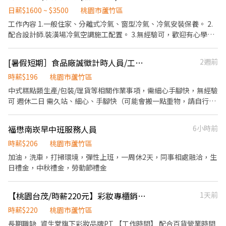
前與烹飪中之準備工作與其他餐廳相關事務。 ．負責洗、剝、削、
日薪$1600 ~ $3500
桃園市蘆竹區
切各種食材。 ．負責清理工作環境、設備和餐具。 ．準備不同餐點
工作內容 1.一般住家、分離式冷氣、窗型冷氣、冷氣安裝保養。 2.
所需要的食材。 ．協助測量食材的容量與重量。 ．負責擺盤、打包
配合設計師.裝潢場冷氣空調施工配置。 3.無經驗可，歡迎有心學習
外帶服務。
工作伙伴加入。 工作地點：桃園、蘆竹 工作伙食：供中餐飲料
[暑假短期］食品廠誠徵計時人員/工讀生
2週前
時薪$196
桃園市蘆竹區
中式糕點類生產/包裝/理貨等相關作業事項，需細心手腳快，無經驗
可 週休二日 需久站、細心、手腳快（可能會搬一點重物，請自行評
估是否合適） 0800-1700全天班優先錄用 工作時段可討論
福懋南崁早中班服務人員
6小時前
時薪$206
桃園市蘆竹區
加油，洗車，打掃環境，彈性上班，一周休2天，同事相處融洽，生
日禮金，中秋禮金，勞動節禮金
【桃園台茂/時薪220元】彩妝專櫃銷售工讀生
1天前
時薪$220
桃園市蘆竹區
長期職缺_資生堂旗下彩妝品牌PT 【工作時間】 配合百貨營業時間