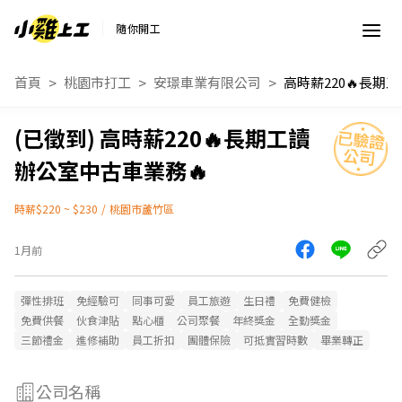
隨你開工
首頁
桃園市打工
安璟車業有限公司
高時薪220🔥長期工讀
辦公室中古車業務🔥
時薪$220 ~ $230
/
桃園市蘆竹區
1月前
彈性排班
免經驗可
同事可愛
員工旅遊
生日禮
免費健檢
免費供餐
伙食津貼
點心櫃
公司聚餐
年終獎金
全勤獎金
三節禮金
進修補助
員工折扣
團體保險
可抵實習時數
畢業轉正
公司名稱