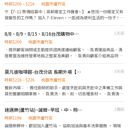
免費機車停車位 ✅ 節日禮品 ✅ 年終尾牙、春酒 📲 應徵方式 電話：
時薪$206 ~ $216
桃園市蘆竹區
0982-631-099（萬寶華_玲小姐） ➜ https://lin.ee/mDBSgyC 截
🎊【7-11 熱情招募中｜高薪穩定工作機會✨】 🔥想找一份穩定又有
圖職缺＋加好友＝快速安排面試！
發展性的工作嗎？ 加入 7-Eleven，一起成為便利生活的一份子！
━【✅ 彈性班別/薪資時段 ✅】━ ▶️ 早班：07:00-15:00 ▶️ 早班：
08:00-15:00 ➜ $210/H (含津貼） ▶️ 晚班：15:00-23:00 ▶️ 晚班：
8/8、8/9、8/15、8/16台茂購物中心特展假日工讀生
1天前
16:00-23:00 ➜ $210/H (含津貼) ✨ 行動，才會遇見機會 ✨ 📌【職缺
亮點】 ✔ 時薪最高 $210 ✔ 排班彈性｜適合想穩定收入的你 ✔ 完整
時薪$200
桃園市蘆竹區
教育訓練｜無經驗也可上手 ✔ 工作環境明亮舒適 ✔ 過年可休假 ✔歡
．提供顧客詢問或主動提供諮商建議給顧客。 ．負責擺設商品、清
迎二度就業 ✔升遷制度透明｜培養管理能力 ✔ 員工福利多｜團隊氣
理櫥窗及維持營業地點之整潔及美觀。 ．負責向顧客介紹商品特
氛佳 📌【7-11 工作優勢】 ✨ 全台門市多，離家近通勤方便 ✨ 工作
徵、品質與價格及示範操作方法，以協助顧客選擇。 ．負責在顧客
內容多元，豐富 ✨ 能培養服務、應對與銷售能力 ✨ 適合想累積社會
成交後之包裝、收款、交付商品、開發票或收據。 ．負責在當天結
莫凡彼咖啡館-台茂分店 長期外場【時薪216~226】
3天前
經驗與長期發展者 ✨ 穩定企業體系，制度完善 ✨ 7-11限量商品搶先
束營業前，統計銷售情形、盤點貨品存量及撰寫當日業務報表。 請
購～ ➖➖➖☀️預約-立即面試☀️➖➖➖ ❤️填寫基本資料立即預約面試
直接投遞履歷，評估合適會主動聯繫
時薪$216 ~ $226
桃園市蘆竹區
詢問職缺請務必順手直接投履歷我才能與您聯繫唷!
餐飲內場： ．擔任廚師的助手，處理烹飪前與烹飪中之準備工作與
其他餐廳相關事務。 ．負責洗、剝、削、切各種食材。 ．負責清理
工作環境、設備和餐具。 ．準備不同餐點所需要的食材。 ．協助測
量食材的容量與重量。 ．負責擺盤、打包外帶服務。
速邁樂(蘆竹站)~誠徵~早班、中、時段班 長期 ♾️ 時薪制服務員
1週前
時薪$196
桃園市蘆竹區
誠徵新夥伴，歡迎加入蘆竹站 • 協助加油與基本洗車服務 • 現場