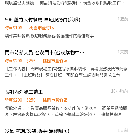
環境整理與維護 • 商品與活動介紹說明 • 現金收銀與點收工作 我
們給你的： • 彈性排班，可配合個人時間 • 明確友善的工作指導
不論有無經驗，歡迎第一次嘗試打工的你一起加入~ 早班：0700-
506 蘆竹大竹餐廳 早班服務員(兼職)
1週前
1500 中班：1500-2300 時段班：1700-2300
時薪$196
桃園市蘆竹區
製作美味餐點 親切服務顧客 餐廳運作的最佳幫手
門市時薪人員-台茂門市(台茂購物中心)
1天前
時薪$206 ~ $256
桃園市蘆竹區
【工作內容】 門市現場工作(包括冰淇淋製作、現場服務及門市清潔
工作。) 【上班時數】 彈性排班，可配合學生課後時段需求 1.每週
最少配合排班20小時，依各門市營業需求進行排班工時規劃。 2.國
定假日及例假日需能配合上班。 【培訓規劃】 我們透過每個階段的
長期內外場工讀生
18小時前
學習訓練，來創造顧客無與倫比的冰淇淋體驗 1.新進學習訓練(教室
課程/實作課程訓練) 2.晉升訓練(時薪娛樂經理培訓課程) 【福利】
時薪$200 ~ $250
桃園市蘆竹區
我們會依公司的經營成果，規劃員工福利讓夥伴和公司一起成長 1.
餐飲外場： ．負責為顧客帶位、安排座位、倒水。 ．將菜單遞給顧
保險制度：勞保、健保、團保(意外險)、職災保險、退休金提撥6%
客、解決顧客提出之疑問，並給予餐點上的建議。 ．後續將顧客點
2.休假制度：特休假、育嬰假、陪產假、家庭照顧假、生理假等等
餐訊息通知廚房做餐，或可進行簡易餐飲之料理，如：烤土司或調
3.健康相關：年度員工健檢(不含新進人員體檢) 4.其他：上班免費享
配飲料等。 ．於顧客用餐完畢後，負責收拾碗盤與清理環境。 ．並
冷氣.空調/安裝.助手(無經驗可)
1天前
用冰淇淋、員工折扣、生日福利、三節禮金(品)、福委會福利
負責結帳、收銀等工作。 餐飲內場： ．擔任廚師的助手，處理烹飪