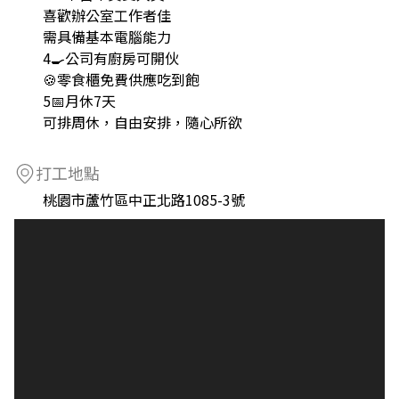
喜歡辦公室工作者佳
需具備基本電腦能力
4🍳公司有廚房可開伙
🍪零食櫃免費供應吃到飽
5📅月休7天
可排周休，自由安排，隨心所欲
打工地點
桃園市蘆竹區中正北路1085-3號