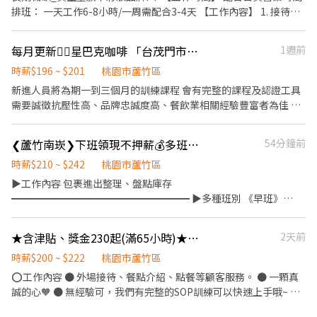
排班： 一天工作6-8小時/一周需配合3-4天 【工作內容】 1. 接待顧
客 2. 產品銷售諮詢 2. 櫃位陳列維護 3. 主管交辦事項 【工作需求】
1.喜愛與人群接觸、個性積極活潑 2.能配合排班、不隨意缺席 3.有
每月更新👉🏻星巴克咖啡 「台茂門市」#長期工讀#夥伴友善#彈性工時
1週前
服務業經驗 【薪資】 時薪210-220元
時薪$196 ~ $201
桃園市蘆竹區
新進人員將為期一到三個月的訓練課程 會有完整的課程及認證工具
需要誠徵抗壓性高、品牌忠誠度高、餐飲業相關經驗豐富者為佳 ‼️
上班是給薪的，不是只配合您一個人！ 請確認好自我狀態，下定決
心再投遞履歷！ 訓練人才會非一朝一夕，請勿浪費資源！ ‼️短期
❮蘆竹南崁❯下班領現不押薪💰多班任選/小包裹理貨員
54分鐘前
（半年以內）勿試 ‼️投遞小雞履歷後如收到面試邀約請立即準備好
「完整履歷表」含自傳前來門市面試 ‼️前期背誦東西較多，需要花
時薪$210 ~ $242
桃園市蘆竹區
費較高時間，請確保自己有時間工讀且配合度高 對！很累！我們會
▶工作內容 包裹進出整理、盤點庫存
有很多飲料活動，就像你下課會揪同學一起喝星冰樂或是朋友假日
━━━━━━━━━━━━━━━━━━ ▶多種班別 《早班》
休假喝咖啡一樣，但沒有工作是不累的，到哪都一樣，所以忙歸
08:00~17:00 《午班》13:00~22:00 (可彈性)/14:00~23:00 《小夜》
忙，但很好玩！ 歡迎挑戰！歡迎加入！ ⭐️職務內容 1.飲品調製 2.收
18:00~23:00 《夜班》24:00~08:00 《假日》13:00~22:00 ⭐全班別
★含津貼、獎金230起(滿65小時)★點點心台茂南崁-長期外場PT
2天前
銀作業新進人員將為期一個月的訓練課程 會有完整的課程及認證工
皆可下班領現不押薪，中間休一小時不計薪，其餘時間有間休⭐ ⭐夜
具，英文不好不要緊張～都會有教學～夥伴也都很友善（不信你自
班工時固定8小時，不扣薪，有間休⭐
時薪$200 ~ $222
桃園市蘆竹區
己來看看） 需要品牌忠誠度高，以利價值觀念相符 如果你崇尚星巴
━━━━━━━━━━━━━━━━━━ ▶工作薪資 時薪２１０~
⭕工作內容 ● 外場接待、餐點介紹、點餐等顧客服務。 ● 一顆真
克，快來成為我們夥伴吧! 對！我們會有很多飲料活動，就像你下課
２４２（依班別不同） 另有工作獎金
誠的心🧡 ● 無經驗可，我們有完整的SOP訓練可以快速上手哦~ ●
會揪同學一起喝星冰樂，所以忙歸忙，但很好玩！ ‼️投遞小雞履歷
━━━━━━━━━━━━━━━━━━ ▶休假制度 固定休日，可
另有計時幹部職缺，歡迎詢問。 ⭕上班時間 ● 長期:平日/ 假日不
後，請隨時注意手機來電，會以電話方式聯繫，如收到面試邀約請