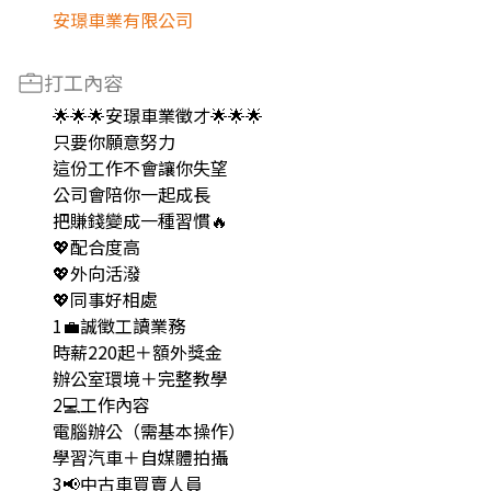
安璟車業有限公司
打工內容
🌟🌟🌟安璟車業徵才🌟🌟🌟
只要你願意努力
這份工作不會讓你失望
公司會陪你一起成長
把賺錢變成一種習慣🔥
💖配合度高
💖外向活潑
💖同事好相處
1💼誠徵工讀業務
時薪220起＋額外獎金
辦公室環境＋完整教學
2💻工作內容
電腦辦公（需基本操作）
學習汽車＋自媒體拍攝
3📢中古車買賣人員