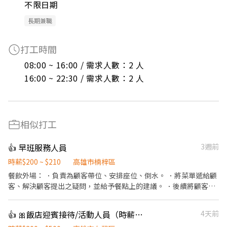
不限日期
長期兼職
打工時間
08:00 ~ 16:00 / 需求人數：2 人

16:00 ~ 22:30 / 需求人數：2 人
相似打工
👍 早班服務人員
3週前
時薪$200 ~ $210
高雄市楠梓區
餐飲外場： ．負責為顧客帶位、安排座位、倒水。 ．將菜單遞給顧
客、解決顧客提出之疑問，並給予餐點上的建議。 ．後續將顧客點
餐訊息通知廚房做餐，或可進行簡易餐飲之料理，如：烤土司或調
配飲料等。 ．於顧客用餐完畢後，負責收拾碗盤與清理環境。 ．並
👍 🎀飯店迎賓接待/活動人員（時薪300-500含獎金)另徵飯店優質清潔房務
4天前
負責結帳、收銀等工作。 餐飲內場： ．擔任廚師的助手，處理烹飪