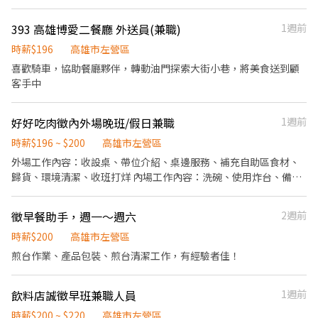
上班，但如果有事可事先請假，只要同事們彼此協調好即可
393 高雄博愛二餐廳 外送員(兼職)
1週前
時薪$196
高雄市左營區
喜歡騎車，協助餐廳夥伴，轉動油門探索大街小巷，將美食送到顧
客手中
好好吃肉徵內外場晚班/假日兼職
1週前
時薪$196 ~ $200
高雄市左營區
外場工作內容：收設桌、帶位介紹、桌邊服務、補充自助區食材、
歸貨、環境清潔、收班打烊 內場工作內容：洗碗、使用炸台、備
料、煮熟食、醃肉、環境清潔、歸貨(重量約15-25kg)、收班打烊
時薪：隨能力調整 員工小福利：提供員餐、三節禮金、不定期員工
徵早餐助手，週一～週六
2週前
聚餐 、業績獎金 上班時間： 18:00～23:00 月休：8-10天 假日需可
以配合排班 🈲短期🈲短期 僅徵長期～
時薪$200
高雄市左營區
煎台作業、產品包裝、煎台清潔工作，有經驗者佳！
飲料店誠徵早班兼職人員
1週前
時薪$200 ~ $220
高雄市左營區