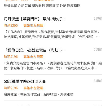
熱情點餐 介紹菜單 調製飲料 環境清潔 外送 態度積極
丹丹漢堡【華夏門市】 早/中/晚/打烊/清潔班夥伴(計時)
1週前
時薪$200
高雄市左營區
【工作內容】 廚房夥伴：製作餐點/食材準備/維護環境 櫃台夥伴：
接待顧客/推薦餐點/飲品製作/配餐呈遞/維護環境 【公司福利】 •
團體保險 •健康檢查(滿1年) •免費員工制服 【丹丹夥伴專屬福
利】 •員工優惠餐(5折) •新品飲品、餐點搶先體驗嚐鮮
「鰻魚日記」-高雄左營店（彩虹市集）
2週前
時薪$196
高雄市左營區
1.負責介紹及銷售門市商品。 2.提供顧客之接待與需求服務 (如：點
餐、餐點製作、擺盤、結帳、收銀...等)。 3.協助商品進貨入庫、銷
售統計及庫存盤點。 4.協助商品包裝、陳列及優惠活動換檔工作。
5.維持店櫃週遭之整潔 。 6.主管交辦之事項。 第一個月$196，三
50嵐誠徵早晚班計時人員
1週前
個月後經考核$196～$200
時薪$196
高雄市左營區
廚房煮茶、吧台製作飲品、點單收銀、外送服務