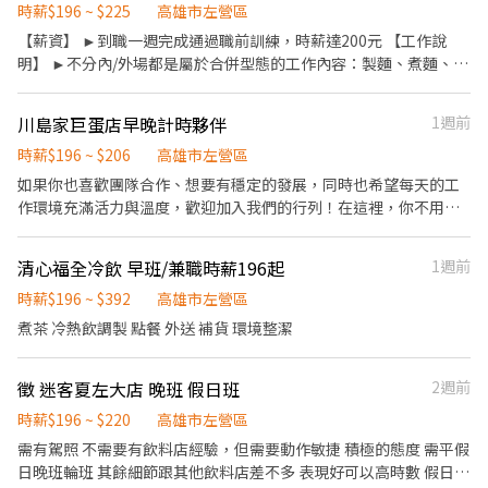
時薪$196 ~ $225
高雄市左營區
【薪資】 ►到職一週完成通過職前訓練，時薪達200元 【工作說
明】 ►不分內/外場都是屬於合併型態的工作內容：製麵、煮麵、製
作高湯、洗切食材備料、炸天婦羅、包飯糰、收銀結帳、洗碗、收
拾餐具、環境清潔..等 【工作時間】 ►彈性排班08:30-23:00（面試
川島家巨蛋店早晚計時夥伴
1週前
時請於主管確認排班時間） 【薪資福利】 1. 提供員工餐 2. 國定假日
雙倍薪 3. 提供優秀同仁績效獎金 4. 久任獎金 5. 生日禮卷 6. 滿年資
時薪$196 ~ $206
高雄市左營區
享特休假 7.福委會福利補助 ★★多項福利歡迎您加入我們★★ 總是
如果你也喜歡團隊合作、想要有穩定的發展，同時也希望每天的工
提供好吃日式餐飲的公司 台灣東利多(丸亀製麵)
作環境充滿活力與溫度，歡迎加入我們的行列！在這裡，你不用只
是機械般的工作，而是和一群有活力的夥伴，一起把美味和健康送
到顧客手中。 【工作內容】 🔸基本切菜備料 🔸打餐、包餐 🔸環境
清心福全冷飲 早班/兼職時薪196起
1週前
器具清潔 （有相關經驗或廚藝經驗佳） ⏳為什麼加入我們？ ✅ 友善
團隊：熱情有活力，互相幫助，絕不甩鍋！ ✅ 穩定收入：依能力不
時薪$196 ~ $392
高雄市左營區
定期調薪，表現優秀還有獎金！ ✅ 工作氛圍佳：我們不嘻嘻哈哈，
煮茶 冷熱飲調製 點餐 外送 補貨 環境整潔
但工作總是哈哈哈哈！ ✅ 彈性排班：讓你工作與生活完美平衡！ ⏳
無經驗可，我們提供完整培訓，只要你有熱情，願意學習，歡迎加
徵 迷客夏左大店 晚班 假日班
2週前
入我們的行列！ *依照技能加給固定調時薪* 上班時段 早班08：
30~13：30 晚班16：00～20：00
時薪$196 ~ $220
高雄市左營區
需有駕照 不需要有飲料店經驗，但需要動作敏捷 積極的態度 需平假
日晚班輪班 其餘細節跟其他飲料店差不多 表現好可以高時數 假日需