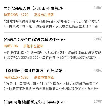
內外場兼職人員【大阪王將-左營環球店】時薪$205~$270#加碼假日津貼
1週前
時薪$205 ~ $270
高雄市左營區
*加碼計時人員專屬福利<假日每滿八小時給予一百元津貼> *內場*
1、負責洗、剝、削、切各種食材，以完成烹飪的前置工作 2、協助
廚師測量食材的容量與重量 3、分切流程作業 4、食材分裝分包 *外
場* 1、餐桌佈置及整潔服務 2、顧客接待及座位安排 3、回覆顧客
(外送區：左營區)歡迎兼職夥伴~~肯德基-早班/晚班/假日班 外送員-彈性排班 (騎公司車)
2週前
點餐需求與提供建議 4、提供顧客桌邊服務 5、內場廚房支援備料
6、整潔門市環境與餐具保養
時薪$196
高雄市左營區
✏️想賺零用錢、想多一點收入 想貼補家用、買菜錢加菜金 肯德基歡
迎您的加入🙋🏻‍♀️🙋🏻🙋🏻‍♂️ ✏️工作內容 喜歡騎車優良駕駛外送靠你沒
問題🛵🛵🛵 ✏️需求時段 🌤上午10:30～🎇晚上22:30 （可依工作、
學生課表調整上班時間） ✏️關於薪資 📅每週至少排休兩天 💰時薪
【京都勝牛-漢神巨蛋店】內外場兼職人員#時薪$215~$270#假日津貼100元
1週前
196、外送單數1單10-14元 💼享勞健保 💸發薪日：每月10日、25日
✏️公司福利 🎁肯德基員工獨有的生日禮品 💛三節獎金 💵春節、 端
時薪$215 ~ $270
高雄市左營區
午 、中秋 💚年資代金 💸滿一年有年假代金 💥火熱職缺🎊超優福利
*內場* 1、負責洗、剝、削、切各種食材，以完成烹飪的前置工作
👫誠徵熱情活力的你一起加入肯德基
2、協助廚師測量食材的容量與重量 3、分切流程作業 4、食材分裝
分包 *外場* 1、餐桌佈置及整潔服務 2、顧客接待及座位安排 3、回
覆顧客點餐需求與提供建議 4、提供顧客桌邊服務 5、內場廚房支援
[日商 丸亀製麵]新光彩虹市集店(028)-長期兼職夥伴/廚助/工讀生/彈性排班
1週前
備料 6、整潔門市環境與餐具保養