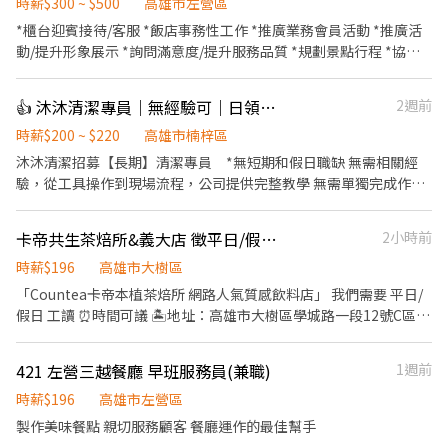
前與烹飪中之準備工作與其他餐廳相關事務。 ．負責洗、剝、削、
時薪$300 ~ $500
高雄市左營區
切各種食材。 ．負責清理工作環境、設備和餐具。 ．準備不同餐點
*櫃台迎賓接待/客服 *飯店事務性工作 *推廣業務會員活動 *推廣活
所需要的食材。 ．協助測量食材的容量與重量。 ．負責擺盤、打包
動/提升形象展示 *詢問滿意度/提升服務品質 *規劃景點行程 *協助
外帶服務。
客人寄存行李
👍 沐沐清潔專員｜無經驗可｜日領現金
2週前
時薪$200 ~ $220
高雄市楠梓區
沐沐清潔招募【長期】清潔專員 *無短期和假日職缺 無需相關經
驗，從工具操作到現場流程，公司提供完整教學 無需單獨完成作
業，清潔工作由團隊分工合作完成 清潔是為他人打造舒適的生活空
間，是一份值得尊重的專業工作 只要你有責任感且願意學習，我們
卡帝共生茶焙所&義大店 徵平日/假日工讀（時間彈性）
2小時前
都誠摯歡迎你加入 ▍工作內容 與清潔團隊前往案場，依主管指示執
行清潔服務 團隊分工合作，不需一人作業 ▍工作地點 皆在大高雄地
時薪$196
高雄市大樹區
區，每日需配合不同案場地點調動 （可自行前往或選擇搭乘公司
「Countea卡帝本植茶焙所 網路人氣質感飲料店」 我們需要 平日/
車） ▍薪資待遇 時薪200元起，日領現金 依工作表現調整薪資，表
假日 工讀 ⏰時間可議 🏝地址：高雄市大樹區學城路一段12號C區
現優異者可轉正 ▍工作時間 08:00–17:00 或 09:00–18:00（依每日
LB層櫃位Countea卡帝 🏠員工福利：最低時薪196元 達單日一定業
案場安排而定） 中午休息1小時 ▍休假制度 採自行排休，可休假日
績：每小時196元 每3個月考核獲贈加薪獎勵 管理職另加管理加給
421 左營三越餐廳 早班服務員(兼職)
1週前
但無法固定每周休 排班彈性可依個人情況協調 ▍其他說明 ．請提前
同事顏值高、親切，工作氛圍良好，有獨立整潔的員工休息室 含績
預約時間且攜帶履歷表前往面試 ．本公司依法規定員工皆須投保勞
效獎金 高級原生茶免費暢飲 🏞我們販賣香氣、販賣美好的茶空間，
時薪$196
高雄市左營區
健保 ．具備責任感，避免頻繁臨時請假 ．具備良好時間觀念，能準
希望美好的你一起加入 📞可私訊、留言或撥打電話0966228658 徵
製作美味餐點 親切服務顧客 餐廳運作的最佳幫手
時出勤
人條件：有學習能力、愛好環境整齊、基本談吐素養、友善