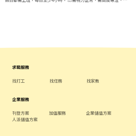
假日都需上班，每日至少4小時。 ⚠️需視力正常、需高度專注、需
搬重物。 1️⃣時段10-15：煮檯 煮麵、煮湯220$/hr。 2️⃣時段17-
23：客席 收桌、帶位220$/hr。 3️⃣時段17-23：切檯 切豬腳
230$/hr。 4️⃣ （暫不缺）時段00-04：大夜班櫃檯、內外場
250$/hr。 （暫不缺）時段04-08：大夜班清潔、補料250$/hr。
（暫不缺）時段04-08：備料（較粗重）250$/hr。 （暫不缺）時段
08-12：備料（有經驗佳）250$/hr。 （暫不缺）時段10-14：招呼
客人、送餐、帶位200$/hr。 （暫不缺）時段07-11：備料（小菜）
200$/hr。 （暫不缺）時段03-07：切檯（切豬腳）250$/hr。 （暫
不缺）時段05-09：早班煮麵250$/hr。 外場：製作簡單餐點、送
餐、收桌、帶位。替工作人員分擔工作量。 / 1、有切檯經驗者（切
求職服務
肉、切小菜），薪水可議。 2、有長期餐飲經驗者請毛遂自薦。 3、
早上工作為簡單備料（製作小菜、分裝等）。 🚫限制：可輪休，出
找打工
找任務
找家教
勤需穩定，嚴禁臨時請假。 歡迎訊息聯繫詳談‼️
企業服務
刊登方案
加值服務
企業儲值方案
人派儲值方案