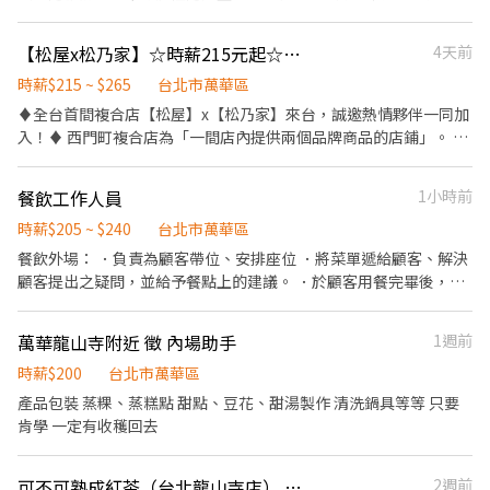
表彈性排班 有機車駕照佳 畢業轉正 我們需要您的熱情，活潑以及對
工作的熱愛， 可不可熟成紅茶，誠摯邀請您加入～ 早晚班工讀生 時
【松屋x松乃家】☆時薪215元起☆西門町複合店《早班》內場兼職人員
4天前
間彈性 皆可排
時薪$215 ~ $265
台北市萬華區
♦️全台首間複合店【松屋】x【松乃家】來台，誠邀熱情夥伴一同加
入！♦️ 西門町複合店為「一間店內提供兩個品牌商品的店鋪」。 在
同一間店，即可享受兩個品牌的美味體驗！ 【 松 屋 】提供牛肉
飯、咖哩和定食等餐點 【松乃家】以現炸豬排為主打菜色，為日本
餐飲工作人員
1小時前
店鋪數量第一的炸豬排專門店 ♦️ 【工作內容】 ⊚ 開店前和閉店後準
備。 ⊚ 店鋪環境整潔之維持。 ⊚ 內場廚房餐點製作。 ⊚ 顧客服
時薪$205 ~ $240
台北市萬華區
務。 ⊚ 鋪營運相關工作及幹部交辦事項。 詳細工作內容請於面試時
餐飲外場： ．負責為顧客帶位、安排座位 ．將菜單遞給顧客、解決
洽詢 ♦️ 【員工福利】 ⊚ 職務津貼：能力職等調薪制，調升時薪
顧客提出之疑問，並給予餐點上的建議。 ．於顧客用餐完畢後，負
3~50元不等。(完善升遷管道) ⊚ 深夜津貼：晚上23：00-06:00出
責收拾碗盤與清理環境，清洗杯盤餐具、並負責結帳、收銀等工
勤，即補貼津貼70元/時。 ⊚ 休假制度：出勤時數比例換算「特
作。 餐飲內場： ．擔任廚師的助手，處理烹飪前與烹飪中之準備工
萬華龍山寺附近 徵 內場助手
1週前
休」。 ⊚ 加班制度：加班費以15分鐘為基準。 ⊚ 員工體檢：工作滿
作與其他餐廳相關事務。 ．負責洗、整理各種食材。 ．負責清理工
一年提供體檢。 ⊚ 勞健保：勞保、健保、6％勞退金。 ⊚ 提供免費
作環境、設備和餐具。 ．飲料製作等⋯⋯
時薪$200
台北市萬華區
員工制服。 ⊚ 員工出勤用餐福利
產品包裝 蒸粿、蒸糕點 甜點、豆花、甜湯製作 清洗鍋具等等 只要
肯學 一定有收穫回去
可不可熟成紅茶（台北龍山寺店） 早晚工讀
2週前