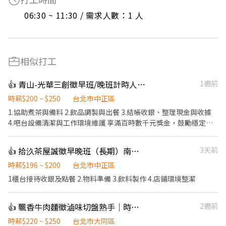
06:30 ~ 11:30 / 需求人數：1 人
相似打工
👍 青山-光華三創徵早班/晚班計時人員青茶專業製作
1週前
時薪$200 ~ $250
台北市中正區
1.協助煮茶與備料 2.飲品調製與出餐 3.結帳收銀、整理現金與收據
4.吧台設備清潔與工作環境維護 享滿百時數千元獎金，鼓勵穩定出
勤 每通過一項崗位考核，即可調整時薪 歡迎對茶飲有興趣的夥伴加
入！
👍 拾汣茶屋誠徵早晚班（長期）南陽/三重
3天前
時薪$196 ~ $200
台北市中正區
1櫃台接待收銀及點餐 2.物料準備 3.飲料製作 4.店鋪環境整潔
👍 飄香牛肉麵徵滷味切盤熟手｜時薪最高250｜週日固定休
2週前
時薪$220 ~ $250
台北市大同區