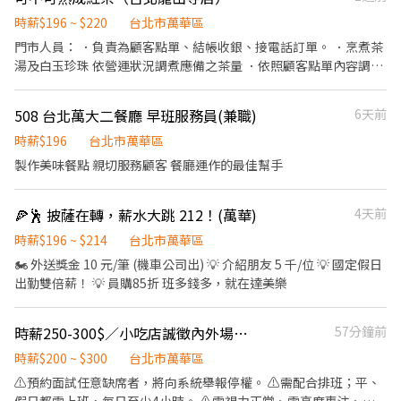
時薪$196 ~ $220
台北市萬華區
門市人員： ．負責為顧客點單、結帳收銀、接電話訂單。 ．烹煮茶
湯及白玉珍珠 依營運狀況調煮應備之茶量 ．依照顧客點單內容調製
飲料 並包裝正確出餐 ．外送顧客預訂之飲品 店內環境清潔整理 原
物料貨物到貨定位 歡迎夜間部學生 彈性兼職
508 台北萬大二餐廳 早班服務員(兼職)
6天前
時薪$196
台北市萬華區
製作美味餐點 親切服務顧客 餐廳運作的最佳幫手
🍕🕺 披薩在轉，薪水大跳 212！(萬華)
4天前
時薪$196 ~ $214
台北市萬華區
🏍️ 外送獎金 10 元/筆 (機車公司出) 💡 介紹朋友 5 千/位 💡 國定假日
出勤雙倍薪！ 💡 員購85折 班多錢多，就在達美樂
時薪250-300$／小吃店誠徵內外場計時人員
57分鐘前
時薪$200 ~ $300
台北市萬華區
⚠️預約面試任意缺席者，將向系統舉報停權。 ⚠️需配合排班；平、