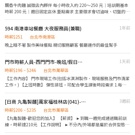
飄香牛肉麵 誠徵店內夥伴 每小時收入約 220～250 元｜培訓期基本
時薪 200 元｜週日固定店休 重點需求 主要徵求會切滷味、切盤的熟
手。 需能掌握切盤速度、份量穩定、出餐節奏，餐期可配合現場分
工。 有牛肉麵店、小吃店、滷味攤、麵店相關經驗者優先。 工作內
594 南港車站餐廳 大夜服務員(兼職)
1年前
容 主要工作包含： 切滷味、切菜、煮麵、出餐、POS 收銀結帳、備
料、環境整理。 早班人員需協助開店。 工作區域 餐期採一人負責一
時薪$251
台北市南港區
區，主要區域為： 煮麵區、滷味切盤區 薪資待遇 培訓期基本時薪
晚上睡不著 製作美味餐點 親切服務顧客 餐廳運作的最佳幫手
200 元。 通過基本訓練、適合店內工作節奏後，依工作能力、出勤
穩定度、餐期速度、配合度，以及是否能獨立負責工作區域，核定
門市時薪人員-西門門市-晚班/假日班(西門站6號出口)
1天前
基本時薪、營運績效獎勵金及排班配合獎勵金。 每小時收入約 220
～250 元，實際收入依工作表現、出勤狀況、排班配合及店內考核
時薪$196 ~ $246
台北市萬華區
結果核發。 可穩定獨立站區、滷味切盤熟練、配合度佳者，每小時
【工作內容】 門市現場工作(包括冰淇淋製作、現場服務及門市清潔
收入可達約 250 元。 工作要求 希望你出勤穩定、動作快、態度正
工作。) 【上班時數】 彈性排班，可配合學生課後時段需求 1.每週
常，能配合現場分工。 到職後會有基本訓練與簡易考核，主要看出
最少配合排班20小時，依各門市營業需求進行排班工時規劃。 2.國
勤、態度、速度、責任感與配合度。 未達基本工作要求者，會依實
定假日及例假日需能配合上班。 【培訓規劃】 我們透過每個階段的
際狀況調整工作內容、工作區域或排班安排；如經評估不適合店內
[日商 丸亀製麵]萬家福桂林店(041)-長期兼職夥伴/廚助/工讀生/彈性排班
3週前
學習訓練，來創造顧客無與倫比的冰淇淋體驗 1.新進學習訓練(教室
工作需求，將依店內規定及相關法令辦理後續事項。 福利 生日禮金
課程/實作課程訓練) 2.晉升訓練(時薪娛樂經理培訓課程) 【福利】
時薪$206 ~ $235
台北市萬華區
節日獎金 過年獎金 以上依店內規定及營運狀況發放。 其他 週日固
我們會依公司的經營成果，規劃員工福利讓夥伴和公司一起成長 1.
【丸亀製麵-歡迎您的加入】 【薪資】 ►到職一週完成通過職前訓
定店休。 聯絡方式 電話：0953-757-171 地址：台北市大同區寧夏
保險制度：勞保、健保、團保(意外險)、職災保險、退休金提撥6%
練，時薪達210元 【工作說明】 ►不分內/外場都是屬於合併型態的
路 12 號 1 樓
2.休假制度：特休假、育嬰假、陪產假、家庭照顧假、生理假等等
工作內容：製麵、煮麵、製作高湯、洗切食材備料、炸天婦羅、包