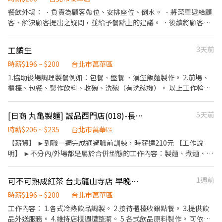
早餐店經驗，學習進度快調薪快速！ 我們想要找長期穩定的工讀生
餐飲外場： ．負責為顧客帶位、安排座位、倒水。 ．將菜單遞給顧
或兼職，工作認真、負責、抗壓高，適合喜歡快節奏環境的您，期
客、解決顧客提出之疑問，並給予餐點上的建議。 ．後續將顧客點
待您成為我們的新夥伴！
餐訊息通知廚房做餐，或可進行簡易餐飲之料理，如：烤土司或調
配飲料等。 ．於顧客用餐完畢後，負責收拾碗盤與清理環境。 ．並
工讀生
3天前
負責結帳、收銀等工作。 餐飲內場： ．擔任廚師的助手，處理烹飪
前與烹飪中之準備工作與其他餐廳相關事務。 ．負責洗、剝、削、
時薪$196 ~ $200
台北市萬華區
切各種食材。 ．負責清理工作環境、設備和餐具。 ．準備不同餐點
1.協助後場調理製餐例如：包餐、盤餐 、漢堡飯麵製作。 2.前場、
所需要的食材。 ．協助測量食材的容量與重量。 ．負責擺盤、打包
櫃檯、包餐、製作飲料、收碗、洗碗（有洗碗機）。 以上工作輪調
外帶服務。
每天不一定、會安排你適合的。
[日商 丸亀製麵] 誠品西門店(018)-長期兼職夥伴/廚助/工讀生/彈性排班
5天前
時薪$206 ~ $235
台北市萬華區
【薪資】 ►到職一週完成通過職前訓練，時薪達210元 【工作說
明】 ►不分內/外場都是屬於合併型態的工作內容：製麵、煮麵、製
作高湯、洗切食材備料、炸天婦羅、包飯糰、收銀結帳、洗碗、收
拾餐具、環境清潔..等 【工作時間】 ►彈性排班08:30-23:00（面試
可不可熟成紅茶 台北龍山寺店 早晚班兼職工讀
1週前
時請於主管確認排班時間） 【薪資福利】 1. 提供員工餐 2. 國定假日
雙倍薪 3. 提供優秀同仁績效獎金 4. 久任獎金 5. 生日禮卷 6. 滿年資
時薪$196 ~ $200
台北市萬華區
享特休假 7.福委會福利補助 ★★多項福利歡迎您加入我們★★
工作內容： 1.各式冷熱飲品調製。 2.接待櫃檯收銀點餐。 3.提供飲
品外送服務。 4.維持店櫃週遭整潔。 5.各式飲品原料製作。 可依課