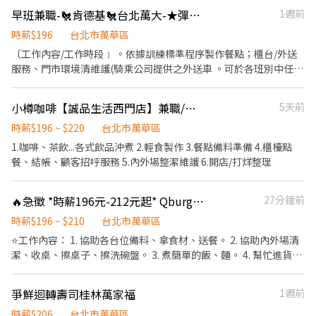
3.健康相關：年度員工健檢(不含新進人員體檢) 4.其他：上班免費享
飯糰、收銀結帳、洗碗、收拾餐具、環境清潔..等 【工作時間】 ►
早班兼職-🐔肯德基🐔台北萬大-★彈性周排班★-"$196"-外送獎金
1週前
用冰淇淋、員工折扣、生日福利、三節禮金(品)、福委會福利
彈性排班08:30-23:00（面試時請於主管確認排班時間） 【薪資福
利】 1. 提供員工餐 2. 國定假日雙倍薪 3. 提供優秀同仁績效獎金 4.
時薪$196
台北市萬華區
久任獎金 5. 生日禮卷 6. 滿年資享特休假 7.福委會福利補助 ★★多項
〔工作內容/工作時段﹞ 。依據訓練標準程序製作餐點；櫃台/外送
福利歡迎您加入我們★★
服務、門市環境清維護(騎乘公司提供之外送車 。可於各班別中任選
4-6小時彈性排班(班別依據面試餐廳需求為主 ﹝薪資福利﹞ ★ 基本
時薪：$196 "起" ★ 津貼福利 ◆ 外送津貼$10元/14元/趟；外送趟
小樽咖啡【誠品生活西門店】兼職/計時工作夥伴（教育制度完善）
5天前
次越多賺越多~~ ◆ 值班津貼：每小時20元(晉升組長後 ◆ 早、晚班
津貼：23:00-07:00（每小時享有50-80元津貼 ◆ 健檢：任職滿一年
時薪$196 ~ $220
台北市萬華區
起，公司提供年度健檢照顧你的健康 ◆ 保險：除勞、健、勞退外，
1.咖啡、茶飲...各式飲品沖煮 2.輕食製作 3.餐點備料準備 4.櫃檯點
公司更為你投保團保維護你的安全 ◆ 員工用餐折扣：兼職夥伴當日
餐、結帳、顧客招呼服務 5.內外場整潔維護 6.開店/打烊整理
任職滿4小時，即享有85折員購折扣；組長當日任職每四小時享有乙
餐員餐 ◆ 生日/節慶禮卷： 你生日我慶祝，生日當月我們提供你品
🔥急徵 *時薪196元-212元起* Qburger萬華青年店 徵工讀、兼職
27分鐘前
牌禮卷 讓生日更有溫度 你過節我共歡，重要節慶我們提供你福利禮
券 好好與家人歡慶 你旅遊我贊助，每年職福會提供你旅遊津貼 好好
時薪$196 ~ $210
台北市萬華區
享受幸福人生 ◎ 詳細工作時間於面試時告知
⭐️工作內容： 1. 協助各台位備料、拿食材、送餐。 2. 協助內外場清
潔、收桌、擦桌子、擦洗碗盤。 3. 煮簡單的飯、麵。 4. 幫忙進貨、
協助退冰等。 5. 接電話。 ⭐️上班時間： 需長期（寒暑假、短期不
適） 平/假日都能配合排班（能商量可上班時間） 上班時間5:30-
爭鮮迴轉壽司桂林萬家福
1週前
9:00或10:00-14:00（一天保證時數3小時） 🎉福利： 1. 投保勞健保
2. 供一餐 3. 年終小紅包、開工小紅包、節日禮盒 4. 生日禮金 ⭐️如有
時薪$206
台北市萬華區