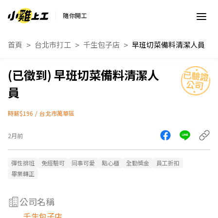
隨你開工
首頁
台北市打工
千生包子店
早班切菜備料清潔人員
早班切菜備料清潔人
員
時薪$196
/
台北市萬華區
2月前
彈性排班
免經驗可
同事可愛
點心櫃
全勤獎金
員工折扣
畢業轉正
公司名稱
千生包子店