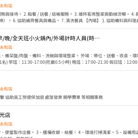
永和區
理。 2. 協助擺盤與出餐。
收尾工作。
(永和區秀朗國小旁) 早/晚/全天班小火鍋內/外場計時人員(時薪210元起，現領
永和區
、備菜盤/肉盤、備料、洗碗與環境整潔。 外場：帶位、送餐、收桌、環境整潔、
11:30-17:00(吃飯0.5小時) 晚班：17:00-21:30 假日班：12:00-22:00(吃休1.5小時) (備
永和區
繫 協助員工勞健保加退 處理發票 開學費單 等相關事務
光店
永和區
便當製作出餐。 3、櫃檯收銀、給餐。 4、環境打掃清潔。 5、設備用品清潔。 無經