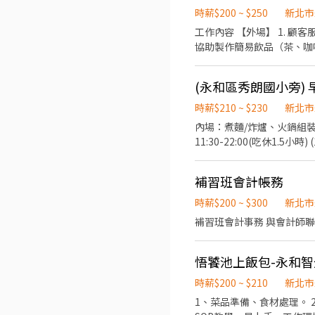
時薪$200 ~ $250
新北市
工作內容 【外場】 1. 顧客服務與接待。 2. 點餐 / 送餐 / 結帳服務。 3. 維持客席整潔與動線流暢。 4. 與內場溝通、協助出餐。 5.
協助製作簡易飲品（茶、咖啡）。 6. 協助補齊餐具與備品。 7. 清洗餐具 【內場】 1. 協助備料與料理處
3. 環境清潔、設備整理與
時薪$210 ~ $230
新北市
內場：煮麵/炸爐、火鍋組裝
11:30-22:00(吃休1.5小時) (1名) 早班：
註：手腳速度快的為佳)
補習班會計帳務
時薪$200 ~ $300
新北市
補習班會計事務 與會計師聯
悟饕池上飯包-永和智
時薪$200 ~ $210
新北市
1、菜品準備、食材處理。 2、