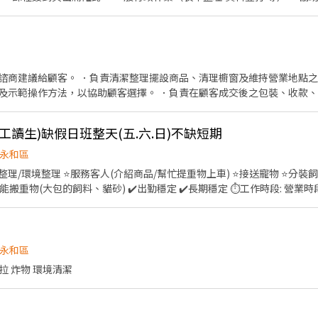
伽工作機會
諮商建議給顧客。 ．負責清潔整理擺設商品、清理櫥窗及維持營業地點之
及示範操作方法，以協助顧客選擇。 ．負責在顧客成交後之包裝、收款
工讀生)缺假日班整天(五.六.日)不缺短期
永和區
整理/環境整理 ⭐服務客人(介紹商品/幫忙提重物上車) ⭐接送寵物 ⭐分裝飼
、貓砂) ✔️出勤穩定 ✔️長期穩定 ⏱工作時段: 營業時段 : 星期二~日 中午12點~晚
時薪205元⭐ ⭐員工聚餐 ⭐春酒聚餐 ⭐員工購物折扣 意者請投履歷
永和區
沙拉 炸物 環境清潔