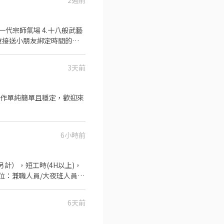
2週前
一代宗師氣場 4.十八般武藝
 1.被接送小朋友綁定時間的帥
5.還有還有跨性別我們絕對歡
3天前
，工作單純簡單且穩定，歡迎來
6小時前
6天前