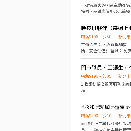
．提供顧客詢問或主動提供
特徵、品質與價格及示範操
當天結束營業前，統計銷售
晚夜班夥伴（每週上4
時薪$196 ~ $250
新北市
工作內容： ·收銀與銷售 
門市職員、工讀生，
時薪$196 ~ $205
新北市
1.收銀結帳 2.顧客服務 3
項
#永和 #瑜珈 #櫃檯 
時薪$200 ~ $210
新北市
📣 我們正在尋找櫃檯行政夥伴加
含： ・課程介紹與學員接待