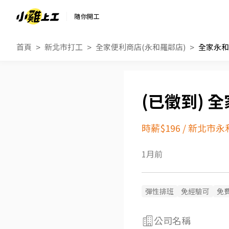
隨你開工
首頁
新北市打工
全家便利商店(永和羅鄰店)
全家永和
全
時薪$196
/
新北市永
1月前
彈性排班
免經驗可
免
公司名稱