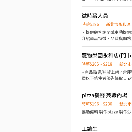
潔與日常環境維護 💡我們希望你： ・具親和力 喜歡與人溝通 ・做事細心 對細節有敏感度 ・能配合排班 穩定投入工作 #櫃檯行政
#瑜伽空間 #誠徵夥伴 #瑜
徵時薪人員
時薪$196
新北市永和區
．提供顧客詢問或主動提供
介紹商品特徵、品質與價格
寵物樂園永和店(門市
時薪$205 ~ $218
新北市
⭐商品點貨/補貨上架 ⭐倉庫
備以下條件者優先錄取↓ ✔️能搬重物(大包的飼料
上12點(禮拜一公休) 上班時段 : 目前缺 平日(二)~(五)中午12:00~18:00 假日(日)中午12:00~18:00/下午18:00~2330 工作福利↓ ⭐
pizza餐廳 兼職內場
時薪$196 ~ $230
新北市
協助備料 製作pizza 製作
工讀生