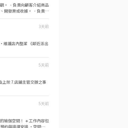
觀。 ．負責向顧客介紹商品
、開發票或收據。 ．負責在
3天前
 ·維護店內整潔 《鄰近派出
5天前
收及上架 7.店舖主管交辦之事
5天前
！ 🔹工作內容包
助預約與排課安排 ・空間整