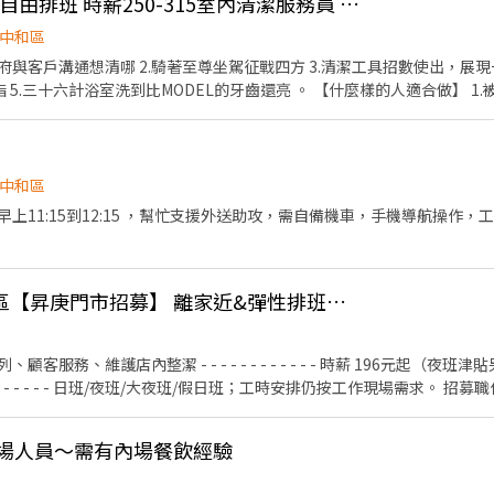
👍 （板和） 就要你！自由排班 時薪250-315室內清潔服務員 時段隨選
中和區
到府與客戶溝通想清哪 2.騎著至尊坐駕征戰四方 3.清潔工具招數使出，展現
RU到燃脂 5.三十六計浴室洗到比MODEL的牙齒還亮 。 【什麼樣的人適合做】
束縛能力的新鮮人 3.不想在爆肝了 4.想讓自己技能欄點滿創造高收入的人 
迎 6.不要在看了 趕快來面試 自由接班 彈性排班 高額時薪 高額獎金 定時考核 免費培訓 員工聚餐
中和區
上11:15到12:15 ，幫忙支援外送助攻，需自備機車，手機導航操作
統一超商新北市永和區【昇庚門市招募】 離家近&彈性排班、歡迎二度就業/樂齡/兼職
 - - - - - - 時薪 196元起（夜班津貼另計），短工時(4H以上)，
串內場人員～需有內場餐飲經驗