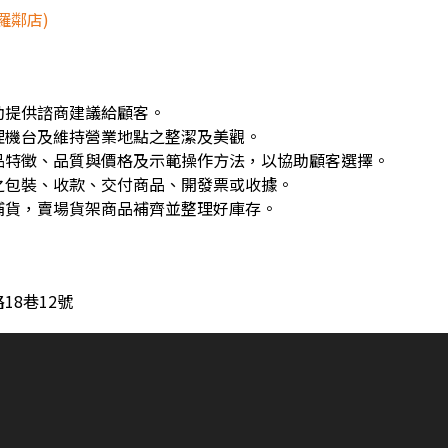
羅鄰店)
動提供諮商建議給顧客。
理機台及維持營業地點之整潔及美觀。
品特徵、品質與價格及示範操作方法，以協助顧客選擇。
之包裝、收款、交付商品、開發票或收據。
補貨，賣場貨架商品補齊並整理好庫存。
18巷12號