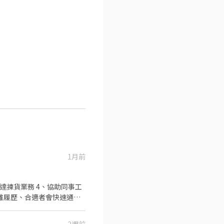
1月前
達揀貨業務 4、協助同事工
小雞履歷、合適者會快速通知