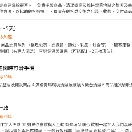
諮商建議給顧客。 ．負責擺設商品、清理櫥窗及維持營業地點之整潔及美
作方法，以協助顧客選擇。 ．負責在顧客成交後之包裝、收款、交付商品
情形、盤點貨品存量及撰寫當日業務報表。
～5天）
永和區
·商品進貨陳列 （整理包裹、進退報、麵包、乳品、鮮食等） ·顧客服務
所、安全性佳》 福利： 免費制服（有專人清洗） 享勞健保與團保 《可搭配1～2天夜班佳》
空閑時可滑手機
永和區
.商品整理及擺設商品 4.店舖賣場環境清潔及維護 5.機台清潔 6.商品進貨驗
#行政
永和區
入團隊 🧘‍♀️ 如果你喜歡與人互動 有條理又細心 歡迎一起加入我們溫暖的瑜伽空間
 ・課程簽到與出席確認 ・一般行政作業（表單整理 資料登打 等） ・協