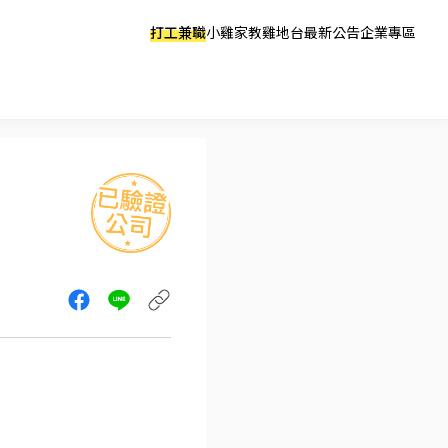
打工兼職
小雞家教
雞地台
最新公告
企業專區