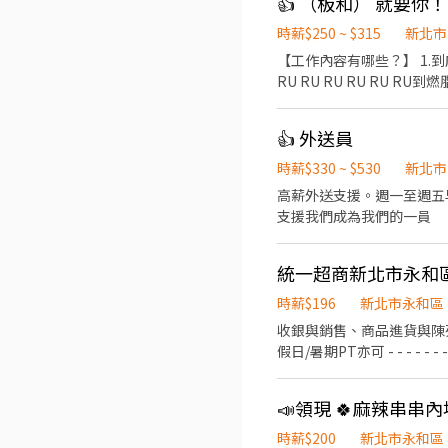
時薪$250 ~ $315
新北市
【工作內容有哪些？】 1.
RU RU RU RU RU 
爸辣媽 2.不想被傳統工作
👍 外送員
時薪$330 ~ $530
新北市
高薪外送支援。週一至週五早
支援我們成為我們的一員
時薪$196
新北市永和區
收銀與銷售、商品進貨與陳列、顧客服務、維護店內整潔 - - - - - -
假日/暑期PT亦可 - - - - - - - - - - - - 日班/夜班/大夜班/假日班；工時安排仍按工作現場需求。 招募職位：兼職人員/大夜班人員
(依各門市需求為主) 工作地點：依您鄰近地區媒合 *學經歷不拘，喜歡與人互動，樂觀開朗，具有服務熱忱* 若對其他地區有意願
也歡迎投遞！
📣領現 🍀麻辣串
時薪$200
新北市永和區