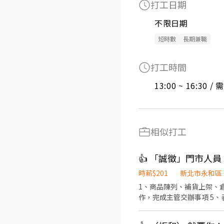
打工日期
不限日期
短時數
長期兼職
打工時間
13:00 ~ 16:30 
相似打工
👍 「誠徵」門市人
時薪$201
新北市永和區
1、商品陳列、補貨上架、倉
作，完成主管交辦事項 5、
面試*