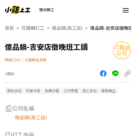
隨你開工
首頁
花蓮縣打工
億品鍋(高工店)
億品鍋-吉安店徵晚班
億品鍋-吉安店徵晚班工讀
時薪$200
/
花蓮縣吉安鄉
3週前
彈性排班
同事可愛
免費供餐
公司聚餐
員工折扣
畢業轉正
公司名稱
億品鍋(高工店)
打工內容