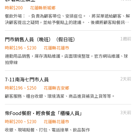
時薪$200
花蓮縣新城鄉
餐飲外場： ．負責為顧客帶位、安排座位。 ．將菜單遞給顧客、解
決顧客提出之疑問，並給予餐點上的建議。 ．後續將顧客點餐訊息
通知廚房做餐，或可進行簡易餐飲之料理。 ．於顧客用餐完畢後，
負責收拾碗盤與清理環境。 ．並負責結帳、收銀等工作。 餐飲內
門市銷售人員（晚班）（假日班）
1週前
場： ．擔任廚師的助手，處理烹飪前與烹飪中之準備工作與其他餐
廳相關事務。 ．負責洗、剝、削、切各種食材。 ．負責清理工作環
時薪$196 ~ $230
花蓮縣花蓮市
境、設備和餐具。 ．準備不同餐點所需要的食材。 ．協助測量食材
運動用品銷售，庫存清點維護，店面環境整理，官方網站維護、球
的容量與重量。 ．負責擺盤、打包外帶服務。
拍穿線
7-11南海七門市人員
2天前
時薪$196 ~ $250
花蓮縣吉安鄉
顧客服務、櫃台收銀、環境清潔、商品進貨補貨上貨等等。
柴Food餐廚•輕食餐盒「櫃檯人員」
3天前
時薪$200 ~ $230
花蓮縣花蓮市
收銀、現場點餐、打包、電話接單、飲品製作