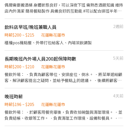
偶爾需要搬酒桶 身體狀態良好，可以深夜下班 需熟悉酒類知識 維持
店內外清潔 簡易餐點製作 具備良好的互動能 #可以配合排班半年以
上 #可以配合至少開閉店其一項 以上確認再投履歷。
飲料店早班/晚班兼職人員
2週前
時薪$200 ~ $215
花蓮縣花蓮市
櫃檯pos機點餐、外帶打包給客人、內場茶飲調製
長期晚班內外場人員200起保障時數
5天前
時薪$200 ~ $210
花蓮縣花蓮市
餐飲外場： ．負責為顧客帶位、安排座位、倒水。 ．將菜單遞給顧
客、解決顧客提出之疑問，並給予餐點上的建議。 ．後續將顧客點
餐訊息通知廚房做餐，或可進行簡易餐飲之料理，如：烤土司或調
配飲料等。 ．於顧客用餐完畢後，負責收拾碗盤與清理環境。 ．並
晚班時薪
4天前
負責結帳、收銀等工作。 餐飲內場： ．擔任廚師的助手，處理烹飪
前與烹飪中之準備工作與其他餐廳相關事務。 ．負責洗、剝、削、
時薪$196 ~ $205
花蓮縣花蓮市
切各種食材。 ．負責清理工作環境、設備和餐具。 ．準備不同餐點
餐飲外場： ．於顧客用餐完畢後，負責收拾碗盤與清理環境。 ．並
所需要的食材。 ．協助測量食材的容量與重量。 ．負責擺盤、打包
負責結帳、收銀等工作。 ．負責清理工作環境、設備和餐具。 ．負
外帶服務。
責擺盤、打包外帶服務。