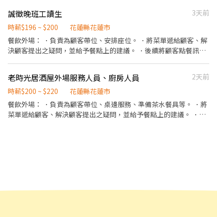
彈性排班，方便安排學業生活 • 員工免費享有美味健康餐 • 氣氛
誠徵晚班工讀生
3天前
友善，大家都樂於協助新手 沒經驗沒關係，只要有笑容，我們歡迎
你的加入！
時薪$196 ~ $200
花蓮縣花蓮市
餐飲外場： ．負責為顧客帶位、安排座位。 ．將菜單遞給顧客、解
決顧客提出之疑問，並給予餐點上的建議。 ．後續將顧客點餐訊息
通知廚房做餐。 ．於顧客用餐完畢後，負責收拾碗盤與清理環境。
．並負責結帳、收銀等工作。
老時光居酒屋外場服務人員、廚房人員
2天前
時薪$200 ~ $220
花蓮縣花蓮市
餐飲外場： ．負責為顧客帶位、桌邊服務、準備茶水餐具等。 ．將
菜單遞給顧客、解決顧客提出之疑問，並給予餐點上的建議。 ．後
續將顧客點餐訊息通知廚房做餐 ．於顧客用餐完畢後，負責收拾碗
盤與清理環境。 ．並負責結帳、收銀等工作。 餐飲內場： ．擔任廚
師的助手，處理烹飪前與烹飪中之準備工作與其他餐廳相關事務。
．負責洗、剝、削、切各種食材。 ．負責清理工作環境、設備和餐
具。 ．準備不同餐點所需要的食材。 ．協助測量食材的容量與重
量。