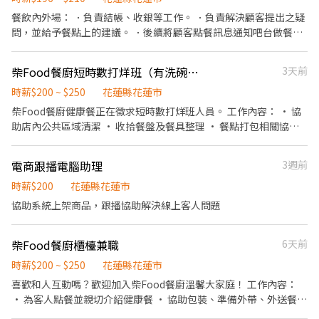
餐飲內外場： ．負責結帳、收銀等工作。 ．負責解決顧客提出之疑
問，並給予餐點上的建議。 ．後續將顧客點餐訊息通知吧台做餐，
或可進行簡易餐飲如：配料 ．於顧客用餐完畢後，負責收拾碗盤與
清理環境。 ．負責清理工作環境、設備和餐具。 ．準備不同餐點所
柴Food餐廚短時數打烊班（有洗碗機）
3天前
需要的食材。 ．協助測量食材的容量與重量。 ．負責擺盤、打包外
帶服務。
時薪$200 ~ $250
花蓮縣花蓮市
柴Food餐廚健康餐正在徵求短時數打烊班人員。 工作內容： • 協
助店內公共區域清潔 • 收拾餐盤及餐具整理 • 餐點打包相關協助
我們給你的： • 彈性安排工作時段 • 和諧團隊氛圍 • 提供員工餐
有洗碗機，每日工作1小時 歡迎無經驗或首次打工者，有興趣都可
電商跟播電腦助理
3週前
以安心投遞。
時薪$200
花蓮縣花蓮市
協助系統上架商品，跟播協助解決線上客人問題
柴Food餐廚櫃檯兼職
6天前
時薪$200 ~ $250
花蓮縣花蓮市
喜歡和人互動嗎？歡迎加入柴Food餐廚溫馨大家庭！ 工作內容：
• 為客人點餐並親切介紹健康餐 • 協助包裝、準備外帶、外送餐點
• 櫃檯收銀與簡單結帳 • 維護檯面與用餐區整潔 我們給你的： •