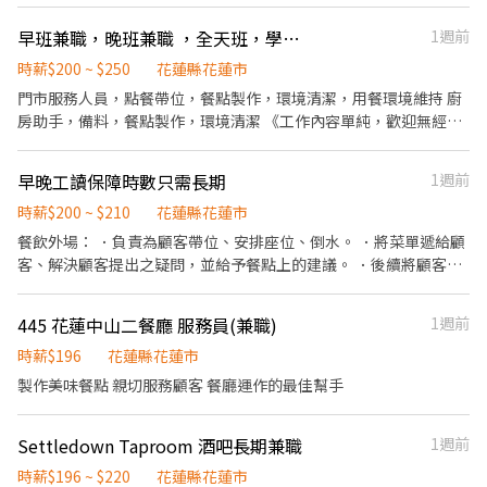
早班兼職，晚班兼職 ，全天班，學生工讀
1週前
時薪$200 ~ $250
花蓮縣花蓮市
門市服務人員，點餐帶位，餐點製作，環境清潔，用餐環境維持 廚
房助手，備料，餐點製作，環境清潔 《工作內容單純，歡迎無經驗
者來嘗試》
早晚工讀保障時數只需長期
1週前
時薪$200 ~ $210
花蓮縣花蓮市
餐飲外場： ．負責為顧客帶位、安排座位、倒水。 ．將菜單遞給顧
客、解決顧客提出之疑問，並給予餐點上的建議。 ．後續將顧客點
餐訊息通知廚房做餐，或可進行簡易餐飲之料理，如：烤土司或調
配飲料等。 ．於顧客用餐完畢後，負責收拾碗盤與清理環境。 ．並
445 花蓮中山二餐廳 服務員(兼職)
1週前
負責結帳、收銀等工作。 餐飲內場： ．擔任廚師的助手，處理烹飪
前與烹飪中之準備工作與其他餐廳相關事務。 ．負責洗、剝、削、
時薪$196
花蓮縣花蓮市
切各種食材。 ．負責清理工作環境、設備和餐具。 ．準備不同餐點
製作美味餐點 親切服務顧客 餐廳運作的最佳幫手
所需要的食材。 ．協助測量食材的容量與重量。 ．負責擺盤、打包
外帶服務。
Settledown Taproom 酒吧長期兼職
1週前
時薪$196 ~ $220
花蓮縣花蓮市