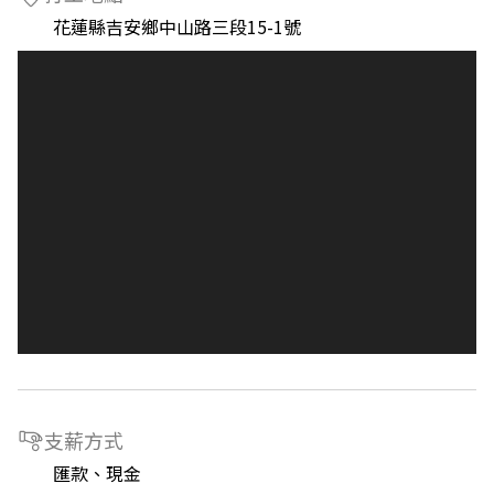
花蓮縣吉安鄉中山路三段15-1號
支薪方式
匯款、現金