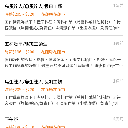
鳥蛋達人/魚蛋達人 假日工讀
1週前
時薪$205 ~ $220
花蓮縣花蓮市
工作職責為以下 1.產品料理 2.備料作業（補醬料或其他耗材） 3.待
客服務（熱情/貼心/負責任） 4.清潔作業（出攤收攤） 負責任/刻苦
耐勞者/歡迎應徵 福利：（轉正後滿三個月以上） 生日紅包，上班
有飲料 東西簡單三天以內可獨立上手 麻煩直接用 小雞上工介面聊聊
五桐號早/晚班工讀生
1週前
勿來電
時薪$196 ~ $200
花蓮縣花蓮市
製作好喝的飲料、點餐、環境清潔、同事交代項目、外送、成為一
位工作認真的好幫手 最重要的不可以遲到及曠班！ 排班制 白班工讀
每週排班2-5天
鳥蛋達人/魚蛋達人 長期工讀
1週前
時薪$205 ~ $220
花蓮縣花蓮市
工作職責為以下 1.產品料理 2.備料作業（補醬料或其他耗材） 3.待
客服務（熱情/貼心/負責任） 4.清潔作業（出攤收攤） 負責任/刻苦
耐勞者/歡迎應徵 福利：（轉正後滿三個月以上） 全勤/每月分紅/生
日紅包 東西簡單三天以內可獨立上手 麻煩直接用 小雞上工介面聊聊
下午班
4天前
時薪$196 ~ $210
花蓮縣花蓮市