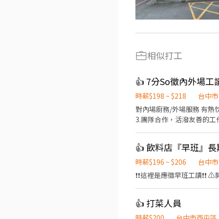
相似打工
👍 7分So徵內外場工
時薪$198 ~ $218
台中市
對內場廚務/外場服務 有熱忱及興趣者 歡迎你加入我們！ 廚房工
3.團隊合作，活潑友善的工作氛圍 4.只應徵長期（
樂於與人群相處 4.只應徵長期（一年以上），短期勿試 📌每週彈
以上，不定期發放獎金與聚餐
👍 飲料店『早班』
時薪$196 ~ $206
台中市
❗️❗️這裡是應徵早班工讀❗️❗
👍 打菜人員
時薪$200
台中市西屯區