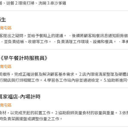
、送餐 2.環境打掃、洗碗 3.串沙爹雞
讀生
南屯區
上的建議。 ．後續將顧客點餐訊息通知廚房做餐。 ．於顧客用餐完畢後，
準備小菜。 ．打包外帶。
東店《早午餐計時服務員》
南屯區
品質維持，完成正確送餐及解決顧客基本需求。 2.店內環境清潔整理及硬
行開店與打烊相關工作。 4.學習各工作站內容並通過檢定。 5.協助新進同仁熟悉工
206元。 1️⃣工作辛苦，無誠勿試 2️⃣無經驗
手 3️⃣徵長期夥伴，平假日皆可配合再應徵謝謝 4️⃣員工餐點，出勤達標
萬家福店-內場計時
南屯區
食材，以完成烹飪的前置工作。 2.協助廚師測量食材的容量與重量。 3.
菜時負責菜餚擺盤或調整份量之工作。