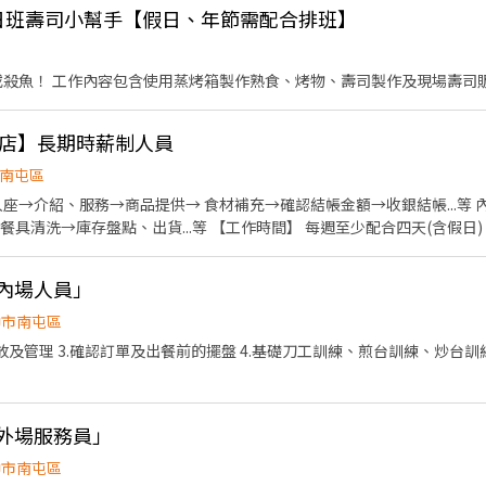
EA店)日班壽司小幫手【假日、年節需配合排班】
魚或殺魚！ 工作內容包含使用蒸烤箱製作熟食、烤物、壽司製作及現場壽司
南店】長期時薪制人員
南屯區
入座→介紹、服務→商品提供→ 食材補充→確認結帳金額→收銀結帳...等 
餐具清洗→庫存盤點、出貨...等 【工作時間】 每週至少配合四天(含假
:00~23:00(以配合至23:00班別為優先) 【應徵備註】 若對於該職缺
imc.com.tw)方式進行應徵，若書審通過會有專員主動聯繫。
內場人員」
中市南屯區
存放及管理 3.確認訂單及出餐前的擺盤 4.基礎刀工訓練、煎台訓練、炒台訓
「外場服務員」
中市南屯區