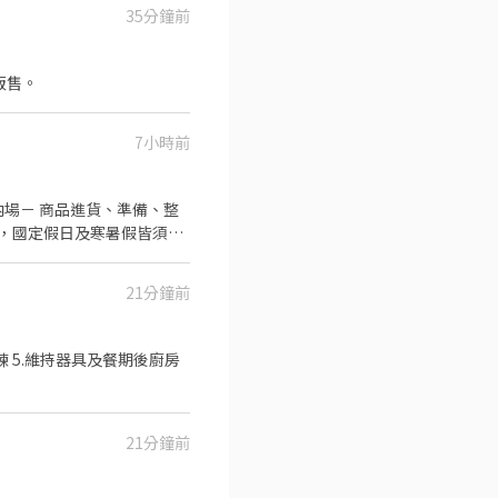
35分鐘前
販售。
7小時前
內場－ 商品進貨、準備、整
日)，國定假日及寒暑假皆須配
有意願，請直接透過該平台或
21分鐘前
練 5.維持器具及餐期後廚房
21分鐘前