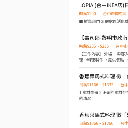
LOPIA (台中IK
時薪$200
台中市南屯區
■ 鮮魚部門 無需處理活
【壽司郎-黎明市政
時薪$205 ~ $235
台中市
【工作內容】 外場－ 帶客
理→料理製作→ 提供餐點→
合排班。 排班時間區間：09
Mail(lycan.tang@
香蕉葉馬式料理 徵「
日薪$1166 ~ $1333
台
1.食材準備 2.正確的食材
的清潔
香蕉葉馬式料理 徵
日薪$1066 ~ $1266
台