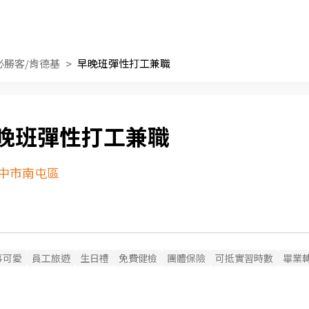
必勝客/肯德基
早晚班彈性打工兼職
晚班彈性打工兼職
中市南屯區
事可愛
員工旅遊
生日禮
免費健檢
團體保險
可抵實習時數
畢業