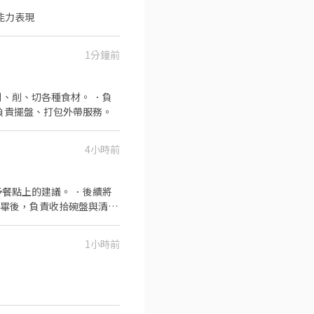
能力表現
1分鐘前
、削、切各種食材。 ．負
負責擺盤、打包外帶服務。
4小時前
餐點上的建議。 ．後續將
完畢後，負責收拾碗盤與清理
1小時前