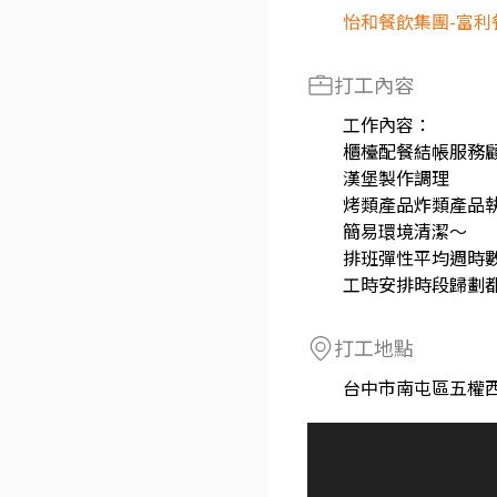
怡和餐飲集團-富利
打工內容
工作內容：
櫃檯配餐結帳服務
漢堡製作調理
烤類產品炸類產品
簡易環境清潔～
排班彈性平均週時數
工時安排時段歸劃
打工地點
台中市南屯區五權西