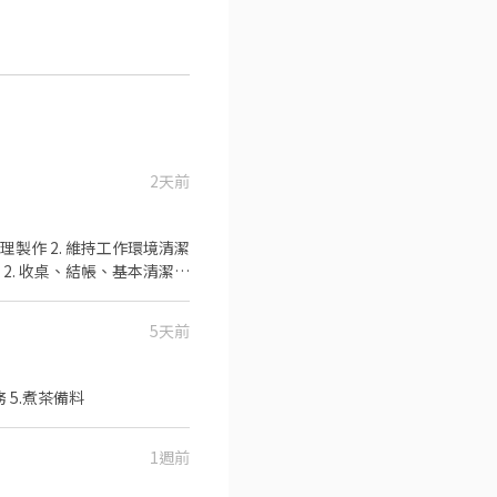
2天前
友價餐點
5天前
務 5.煮茶備料
1週前