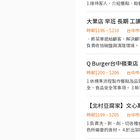
1.接待客人、介紹餐點、點餐
大業店 早班 長期 工
時薪$196 ~ $210
台中市
．將菜單遞給顧客、解決顧客提出之疑問，並給予餐點
負責收拾碗盤與清理環境。 ．並負責結帳、收銀等工作。 ．負責清理工作環境、設備和餐具。 ．準備不同餐點所需要的食材。
．按照需求
Q Burger台中嶺
時薪$200 ~ $206
台中市
1.依標準流程製作餐點及
全、食品安全等事項。 3.執
段：05:30-14:30，4-8小時，可彈性排班 🌟出勤時數累積滿 180 小時，次月調升至 $
可，影片、手冊有效率快速上
【北村豆腐家】文心
時薪$199 ~ $205
台中市
1.負責洗、剝、削、切各種
色所需要的食材。 4.於出