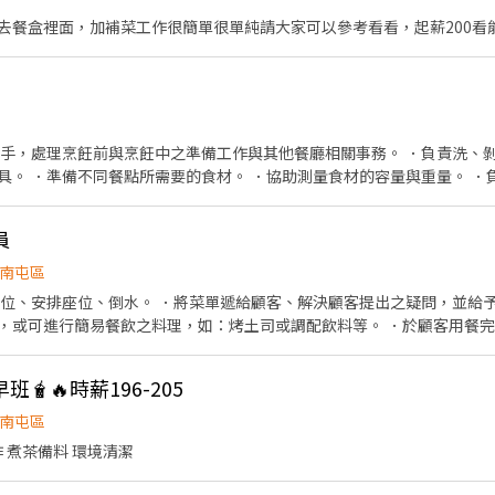
去餐盒裡面，加補菜工作很簡單很單純請大家可以參考看看，起薪200看
助手，處理烹飪前與烹飪中之準備工作與其他餐廳相關事務。 ．負責洗、剝
具。 ．準備不同餐點所需要的食材。 ．協助測量食材的容量與重量。 ．
員
南屯區
帶位、安排座位、倒水。 ．將菜單遞給顧客、解決顧客提出之疑問，並給予
，或可進行簡易餐飲之料理，如：烤土司或調配飲料等。 ．於顧客用餐
銀等工作。
🧋🔥時薪196-205
南屯區
門市收銀 產品銷售 飲品製作 煮茶備料 環境清潔