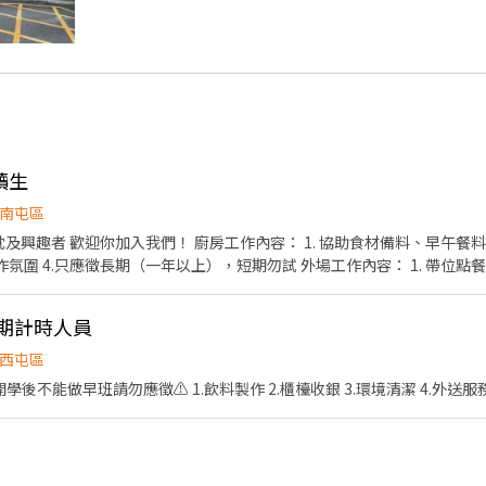
讀生
南屯區
作內容： 1. 協助食材備料、早午餐料理製作 2. 維持工作環境清潔
一年以上），短期勿試 外場工作內容： 1. 帶位點餐 2. 收桌、結帳、基本清潔 3.
性排班四～五天 📌上班時間可依照課表做安排調整 📌時薪$198
活動 📌上班提供美味員工餐（店內販售之餐點） 📌提供親朋好友，親
長期計時人員
西屯區
️ ⚠️開學後不能做早班請勿應徵⚠️ 1.飲料製作 2.櫃檯收銀 3.環境清潔 4.外送服