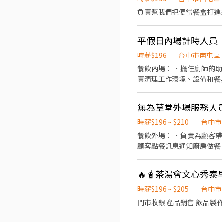
負責幫我們把便當餐盒打進
平假日內場計時人員
時薪$196
台中市南屯區
餐飲內場： ．擔任廚師的
責清理工作環境、設備和餐
無為草堂外場服務人
時薪$196 ~ $210
台中市
餐飲外場： ．負責為顧客
顧客點餐訊息通知廚房做餐
環境。 ．並負責結帳、收
🔥🧋茶湯會文心秀泰早班
時薪$196 ~ $205
台中市