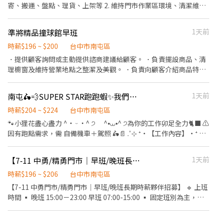
18:30-22:30 ▶早/晚/夜班下班時間也麻煩彈性延後，時間都有可能
寄、搬運、盤點、理貨、上架等 2. 維持門市作業區環境、清潔維護
會因貨物量多與少做調整 . 薪資待遇 ▶早班時薪 $204/H (內含津貼)
作業 3. 智取店為無人商店，有跑點需求(少數區域除外) (早班/全班)
▶晚班時薪 $224/H (內含晚班額外津貼，視情況延長) ▶夜班時薪
兼職人員每日工作門店會分在3-6間門市排班 (晚班)兼職人員每日工
準將精品撞球館早班
1天前
$244/H (內含夜班額外津貼，視情況延長) ▶發薪日為隔月15號 ▶
作門店會分在1-3間門市排班 (多數區域為2間以內) 4. 須配合蝦皮店
只能薪轉本人帳戶，無法領現 ▶提供完整線上或實體教育訓練及實
到店工作內容調整 5. 偶爾須配合鄰近有人店門市支援 . 班別 🟢早班
時薪$196 ~ $200
台中市南屯區
體店面實習考核，皆有計薪 . 休假制度 排休制 (依照門市與個人可配
時間：07:00-12:00 🔺早班彈性7:00-8:30間可到班🔺 🟢晚班時間：
．提供顧客詢問或主動提供諮商建議給顧客。 ．負責擺設商品、清
合時段) . 以下需跑的店點 主要門市🔽 南屯文心 - 智取店 台中市南屯
17:30-22:30 ▶早/晚班下班時間也麻煩彈性延後，時間都有可能會
理櫥窗及維持營業地點之整潔及美觀。 ．負責向顧客介紹商品特
區文心南路46號1樓 跑點門市🔽 臺灣大道 - 智取店 台中市北區臺灣
因貨物量多與少做調整 . 薪資待遇 ▶早班時薪 $204/H (內含津貼) ▶
徵、品質與價格及示範操作方法，以協助顧客選擇。 ．負責在顧客
大道一段630號1樓 台中三民 - 智取店 台中市南區三民西路247號1
晚班時薪 $224/H (內含晚班津貼，視情況延長) ▶️夜班時薪 $244/H
成交後之收款、交付商品。 ．負責在當天結束營業前，統計銷售情
樓 南屯龍富 - 智取店 台中市南屯區龍富十五路88號1樓 南屯黎明二
南屯🛵💨SUPER STAR跑跑蝦✨我們一起跑起來📦🅢Ⓗ🅞Ⓟ🅔Ⓔ智取人員
1天前
(內含夜班津貼） ▶發薪日為隔月15號 ▶只能薪轉本人帳戶，無法
形、盤點貨品存量及撰寫當日業務報表。
- 智取店 台中市南屯區黎明路一段1095號1樓 南屯三和 - 智取店 台
領現 ▶提供完整線上或實體教育訓練及實體店面實習考核，皆有計
時薪$204 ~ $224
台中市南屯區
中市南屯區黎明路二段355號1樓 南屯五權西 - 智取店 台中市南屯區
薪 . 休假制度 排休制 (依照門市與個人可配合時段) . 以下需跑的店點
🐾小狸花盡心盡力 ^• ᵕ •^ ੭ ^⦁⩊⦁^ ੭為你的工作卯足全力🐈‍⬛ ⚠️
五權西路二段708號1樓 南屯同心 - 智取店 台中市南屯區大墩五街
主要門市🔽 南屯春安 - 智取店 台中市南屯區春安二街38號1樓 跑點
因有跑點需求，需 自備機車＋駕照 🛵📄 .˚⊹ ⁺‧【工作內容】‧⁺ ⊹˚.
269號1樓 台中模範 - 智取店 台中市西區模範街11號1樓 台中大勇 -
門市 🔽 南屯龍富 - 智取店 台中市南屯區龍富十五路88號1樓 南屯黎
📦 包裹收寄、搬運、盤點、理貨、上架等 🧼 維持門市環境清潔與作
智取店 台中市西區五權七街187號1樓 台中華美 - 智取店 台中市西
明二 - 智取店 台中市南屯區黎明路一段1095號1樓 南屯三和 - 智取
業區整潔 🏃‍♀️ 智取店為無人門市，每日跑點約 1～5 家 🔧 配合蝦皮店
區華美街119號1樓
店 台中市南屯區黎明路二段355號1樓 南屯五權西 - 智取店 台中市
【7-11 中勇/精勇門市｜早班/晚班長期時薪夥伴招募】
1天前
到店調整工作內容 🤝 支援鄰近有人店的門市運作 .˚⊹ ⁺‧【上班時
南屯區五權西路二段708號1樓 烏日新興 - 智取店 台中市烏日區新興
間】‧⁺ ⊹˚. ☀️ 早班：07:00～12:00、07:30～12:30、08:00～
時薪$196 ~ $206
台中市南屯區
路311號1樓
13:00、08:30～13:30 🌙 晚班：17:30～22:30、17:30～23:30、
【7-11 中勇門市/精勇門市｜早班/晚班長期時薪夥伴招募】 🔹 上班
18:30～22:30、18:30～23:30 .˚⊹ ⁺‧【 休假制度】‧⁺ ⊹˚. 📌 採排
時間 ▪ 晚班 15:00－23:00 早班 07:00-15:00 ▪ 固定班別為主，時
休制（無固定休） 🗓️ 周一至週日皆可排班 🚫 周六、周日可排休不可
數可依個人狀況彈性調整 ▪ 適合可穩定長期配合的夥伴 🔹 上班地
固定休 .˚⊹ ⁺‧【薪資制度】‧⁺ ⊹˚. ☀️ 早班：204 /H 🌙 晚班：224