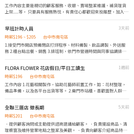
門市與個人的成長成果 🔹 經營理念 ▪ 提供商品豐富、品質優良、
23:00~07:00 (可能依當區需求，支援其他門市) 歡迎對便利商店之工
工作內容主要是親切的顧客服務、收銀、賣場整潔維護、補貨理貨
衛生有保障的消費環境 ▪ 以優質服務為核心，持續優化每一個工作
作有興趣者， 願接受店舖基礎訓練，未來依表現、績效能力可培訓
上架......等， 只要具有服務熱忱，有責任心都歡迎來投履歷，加入我
細節 ▪ 我們相信：唯有夥伴越來越好，門市才能走得更穩、更遠 🌟
成為店經理。 聯絡電話：(04)2378-1001#125 聯絡時間：週一至週
們的團隊哦！ 需長期門市人員 ~ 短期勿試 須長期。
誠摯歡迎願意穩定上晚班、重視表現、希望長期成長的你加入我們
五08：30~17：30
的行列
早班計時人員
3天前
時薪$196 ~ $205
台中市南屯區
1.接受門市開店預備閉店打烊程序、材料備製、飲品調製、外送服
務 2.櫃台點出餐、銷售 3.排班制，依門市營運時間與同事協調排班
及排休
FLORA FLOWER 花店假日/平日工讀生
1週前
時薪$196
台中市南屯區
工作內容 1.花藝相關製作，協助花藝師前置工作，如：花材整理，
備品準備，以及各平台出貨等等。 2.需門市站櫃，喜歡面對人群，
有百貨相關銷售經驗者加分 3.回覆訂單訊息，處理客戶私訊，即時
回覆。 4.有拍攝商品經驗，能獨立作業，有美感 5.具有穩定良好的
全聯三厝店 徵長期
5天前
工作態度，可與團隊溝通，強大抗壓性、有責任心、配合公司運
作。 6.其他主管交辦事項
時薪$201
台中市南屯區
．提供顧客詢問或主動提供諮商建議給顧客。 ．負責擺設商品、清
理櫥窗及維持營業地點之整潔及美觀。 ．負責向顧客介紹商品特