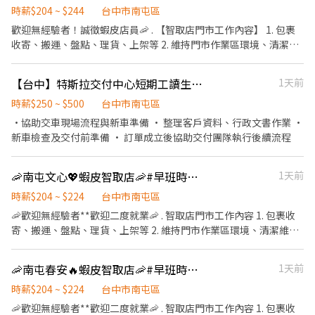
時薪$204 ~ $244
台中市南屯區
歡迎無經驗者！誠徵蝦皮店員🦐 . 【智取店門市工作內容】 1. 包裹
收寄、搬運、盤點、理貨、上架等 2. 維持門市作業區環境、清潔維
護作業 3. 智取店為無人商店，有跑點需求(少數區域除外) 兼職人員
每日工作門店會分在3-6間門市排班~ 4. 須配合蝦皮店到店工作內容
【台中】特斯拉交付中心短期工讀生/ 時薪$250起RFS 856
1天前
調整 5. 偶爾須配合鄰近有人店門市支援 . 【早班兼職】07:00-12:00
(早班彈性7:00-8:30間可到班~~ 下班時間也彈性延後) - 【晚班兼
時薪$250 ~ $500
台中市南屯區
職】17:30~18:30 至 22:30 以上需要選擇一個時段上✨ . 【薪資計
•協助交車現場流程與新車準備 • 整理客戶資料、行政文書作業 •
算】 💰早班時薪$196+$津貼=$204 / 💰晚班時薪$196+$津貼=$224 /
新車檢查及交付前準備 • 訂單成立後協助交付團隊執行後續流程
💰夜班時薪$196+$津貼=$244 . ▶發薪日為隔月15日匯款 ▶只能薪
轉本人帳戶，無法領現 ▶提供完整線上或實體教育訓練及實體店面
🦐南屯文心💖蝦皮智取店🦐#早班時薪 #晚班時薪 #完整教育訓練
1天前
實習考核，皆有計薪 . 【休假制度】 排休制，兼職約一周排4-5天
(依照門市與個人可配合時段) . 📣快速應徵｜加賴 ID：@969playo
時薪$204 ~ $224
台中市南屯區
或來電預約：02-66362428(分機230)
🦐歡迎無經驗者**歡迎二度就業🦐 . 智取店門市工作內容 1. 包裹收
寄、搬運、盤點、理貨、上架等 2. 維持門市作業區環境、清潔維護
作業 3. 智取店為無人商店，有跑點需求(少數區域除外) (早班/全班)
兼職人員每日工作門店會分在3-6間門市排班 (晚班)兼職人員每日工
🦐南屯春安🔥蝦皮智取店🦐#早班時薪 #晚班時薪 #完整教育訓練
1天前
作門店會分在1-3間門市排班 (多數區域為2間以內) 4. 須配合蝦皮店
到店工作內容調整 5. 偶爾須配合鄰近有人店門市支援 . 班別 🟢早班
時薪$204 ~ $224
台中市南屯區
時間：07:00-12:00 🔺早班彈性7:00-8:30間可到班🔺 🟢晚班時間：
🦐歡迎無經驗者**歡迎二度就業🦐 . 智取店門市工作內容 1. 包裹收