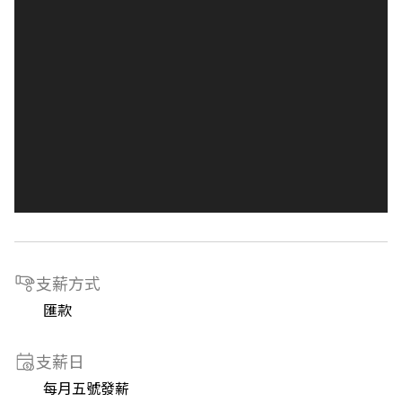
支薪方式
匯款
支薪日
每月五號發薪