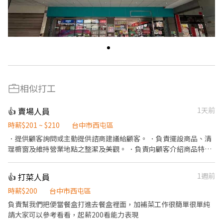
相似打工
👍 賣場人員
1天前
時薪$201 ~ $210
台中市西屯區
．提供顧客詢問或主動提供諮商建議給顧客。 ．負責擺設商品、清
理櫥窗及維持營業地點之整潔及美觀。 ．負責向顧客介紹商品特
徵、品質與價格及示範操作方法，以協助顧客選擇。 ．負責在顧客
成交後之包裝、收款、交付商品、開發票或收據。 ．負責在當天結
👍 打菜人員
1週前
束營業前，統計銷售情形、盤點貨品存量及撰寫當日業務報表。
時薪$200
台中市西屯區
負責幫我們把便當餐盒打進去餐盒裡面，加補菜工作很簡單很單純
請大家可以參考看看，起薪200看能力表現