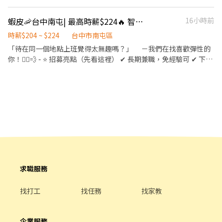
徵、品質與價格及示範操作方法，以協助顧客選擇。 ．負責在顧客
成交後之包裝、收款、交付商品、開發票或收據。 ．負責在當天結
蝦皮🦐台中南屯| 最高時薪$224🔥 智取店 #蝦皮店到店 #免經驗可
16小時前
束營業前，統計銷售情形、盤點貨品存量及撰寫當日業務報表。
時薪$204 ~ $224
台中市南屯區
「待在同一個地點上班覺得太無趣嗎？」 －我們在找喜歡彈性的
你！🏃‍♀️💨 - ⭐ 招募亮點（先看這裡） ✔ 長期兼職，免經驗可 ✔ 下課
下班就能上班，2–6 小時彈性排 ✔ 時薪＋津貼｜早班 $204、晚班
$224 ✔ 提供完整教育訓練＋店面實習（全程計薪） ✔ 滿半年享 端
午 / 中秋獎金 - 📦 工作內容 1️⃣ 包裹寄取件、裝箱、理貨、搬運、盤
點 ▸ 請先自行評估身體是否能搬重 2️⃣ 工作性質為多門市跑點，不需
久待門市，『著重於上架速度與準確度』 3️⃣ 設備維護與基本門市環
境清潔 4️⃣ 必須有機車駕照及自備機車，依門市需求配合支援距離
10 公里內門市 5️⃣ 其他主管交辦工作內容與機動性協助 - ⏰ 班別說
明 早班▸ 07:00–08:30 到班，每次班排約2–5 小時 晚班▸ 17:30–
23:30，每次班排班約2–6 小時 📌 由 門市主管排班，一週排班 3–5
天 📌 假日需可彈性配合，六日輪流畫休 -💰 薪資福利 早班時薪
求職服務
$204 （基本時薪196+智取店津貼8) 晚班時薪 $224 （基本時薪8+智
取店晚班津貼28) ✅ 享勞保（一定有） ✅ 健保自行決定是否加保 ✅
找打工
找任務
找家教
任職滿半年享端午 / 中秋獎金 ✅ 薪資匯款（無法領現） - 📍 參考門
市地點 ＃實際會依門市需求配合距離 10 公里內的門市 南屯文心 -
智取店｜台中市南屯區文心南路46號1樓 南屯春安 - 智取店｜台中
企業服務