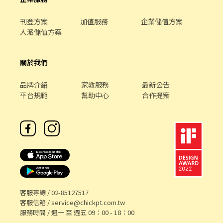
市南屯區春安二街38號1樓 - 📌 小提醒 每日皆有面試安排，實際缺
額依門市狀況調整，有興趣請按下【立即應徵】投遞履歷，把握機
刊登方案
加值服務
企業儲值方案
會！ 🎈 其他區域、店型 職缺詢問｜點擊連結加入官方賴
人派儲值方案
https://lin.ee/oF0vyAn (ID : @270jwauh) ▸ 加入後請主動傳送
訊息才看到唷！
關於我們
品牌介紹
家教服務
最新公告
平台規範
幫助中心
合作提案
客服專線 /
02-85127517
客服信箱 /
service@chickpt.com.tw
服務時間 / 週一 至 週五 09：00 - 18：00