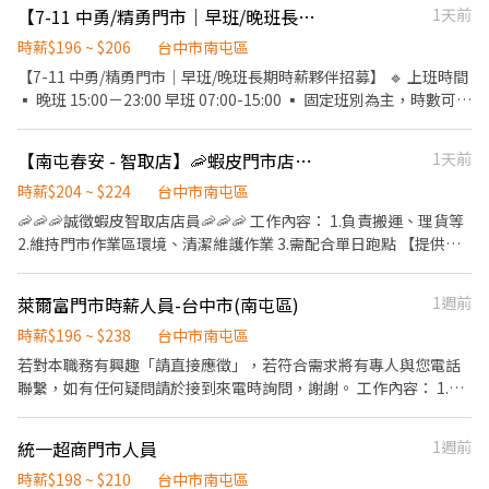
點 ▪ 7-11 中勇門市/7-11精門市 ▪ 南屯區忠勇路（兩間門市距離騎
【7-11 中勇/精勇門市｜早班/晚班長期時薪夥伴招募】（15-23時段）
1天前
/H .˚⊹ ⁺‧【超級亮點】‧⁺ ⊹˚. ❤️ 合法合規：合法投保、合法給薪
車2分鐘） 🔹 薪資與獎金制度 ▪ 時薪制：196 ～206元 ▪ 另設有多
🧡 推薦獎金：找朋友來上班也有錢拿 💛 線上訓練：上課也有薪水唷
項獎金制度： ▪ 工作激勵獎金 ▪ 營運配合獎金 ▪ 特別休假
時薪$196 ~ $206
台中市南屯區
💚 雙週排班：時間彈性超好配 💙 補貼照顧：交通工具油資修繕，我
發現金 ▪ 成熟度獎金（依個人績效與年資調整） 🔹 發薪制度 ▪
【7-11 中勇/精勇門市｜早班/晚班長期時薪夥伴招募】 🔹 上班時間
們挺你 💜 族群友善：身份不設限，歡迎各種背景的你！ .˚⊹ ⁺‧【
每月 10 號發薪 ▪ 中國信託薪資轉帳 🔹 工作內容 ▪ 協助門市營業
▪ 晚班 15:00－23:00 早班 07:00-15:00 ▪ 固定班別為主，時數可依
工作地點】‧⁺ ⊹˚. 📍一個店點代表一個區域，會跑附近多家門市 南
運作、業績、人事、進貨與銷售相關事務 ▪ 店舖日常工作管理與基
個人狀況彈性調整 ▪ 適合可穩定長期配合的夥伴 🔹 上班地點 ▪ 7-
屯春安 - 智取店 台中市南屯區春安二街38號 南屯文心 - 智取店 台中
本帳務處理 ▪ 商品陳列、櫥窗整理與環境清潔，維持門市整潔與美
11 中勇門市 ▪ 南屯區忠勇路 🔹 薪資與獎金制度 ▪ 時薪制：196 元
市南屯區文心南路46號 ☝️ 點選【立即應徵】我會速度回覆你！ ✌️
【南屯春安 - 智取店】🦐蝦皮門市店員✨ #薪資高 #快速上工 #完整職訓
1天前
觀 ▪ 門市商品介紹與顧客服務 ▪ 配合行銷活動執行 ▪ 協助主管交
起 ▪ 另設有多項獎金制度： ▪ 工作激勵獎金 ▪ 營運配合獎金
或加入 🅻🅸🅽🅴：https://lin.ee/8rsUSDv 🤟 留言「姓名＋電話＋
辦事項 ▪ 處理突發狀況與顧客反應、抱怨 🔹 休假制度 ▪ 每週上班
▪ 特別休假發現金 ▪ 成熟度獎金（依個人績效與年資調整）
時薪$204 ~ $224
台中市南屯區
截圖職缺」就能聯繫上～ 若想參考其他職缺，可以到我的
4～5 天 ▪ 每天 8 小時 ▪ 可彈性排班，適合學生或需配合其他安排
🔹 發薪制度 ▪ 每月 10 號發薪 ▪ 中國信託薪資轉帳 🔹 工作內容 ▪
🦐🦐🦐誠徵蝦皮智取店店員🦐🦐🦐 工作內容： 1.負責搬運、理貨等
Threads，看更多更多的職缺喔♬ My Threads：tsaipei_ruby
者 🔹 應徵條件 ▪ 出缺勤正常，不遲到、不臨時請假 ▪ 具備執行
協助門市營業運作、業績、人事、進貨與銷售相關事務 ▪ 店舖日常
2.維持門市作業區環境、清潔維護作業 3.需配合單日跑點 【提供完
https://reurl.cc/7b2vad 別害羞❌別害怕❌找工作聯繫我⭕
力，願意配合團隊運作 ▪ 工作態度積極、認真、負責 🔹 獎金與成
工作管理與基本帳務處理 ▪ 商品陳列、櫥窗整理與環境清潔，維持
整教育訓練及店面實習】 ＝＝＝＝＝＝＝＝＝＝＝＝＝＝＝＝＝＝
長理念 ▪ 獎金制度會隨門市營運表現與個人績效同步提升 ▪ 門市
門市整潔與美觀 ▪ 門市商品介紹與顧客服務 ▪ 配合行銷活動執行
＝ ✨ 目前尚有職缺：早班時薪($204)、晚班時薪($224)、夜班時薪
獲利提高，夥伴的獎金也會跟著提高 ▪ 我們相信：持續追求卓越，
萊爾富門市時薪人員-台中市(南屯區)
1週前
▪ 協助主管交辦事項 ▪ 處理突發狀況與顧客反應、抱怨 🔹 休假制
($244)✨ （詳細上班時間如下） ＝＝＝＝＝＝＝＝＝＝＝＝＝＝＝
門市就會越來越成功 ▪ 個人的付出不是一次性的，而是像 A 的 n 次
度 ▪ 每週上班 4～5 天 ▪ 每天 8 小時 ▪ 可彈性排班，適合學生或
＝＝＝＝ 早班時薪：07:00-12:00（可彈性調整"上班時間"最晚從
時薪$196 ~ $238
台中市南屯區
方一樣正向累積 ▪ 每一分投入，最終都會放大成為門市與個人的成
需配合其他安排者 🔹 應徵條件 ▪ 出缺勤正常，不遲到、不臨時請
08:30開始，預計排班3-5小時） 晚班時薪：18:30-22:30 夜班時
若對本職務有興趣「請直接應徵」，若符合需求將有專人與您電話
長成果 🔹 經營理念 ▪ 提供商品豐富、品質優良、衛生有保障的消
假 ▪ 具備執行力，願意配合團隊運作 ▪ 工作態度積極、認真、負
薪：23:30-03:30 (一週排班約3～4天)
聯繫，如有任何疑問請於接到來電時詢問，謝謝。 工作內容： 1.協
費環境 ▪ 以優質服務為核心，持續優化每一個工作細節 ▪ 我們相
責 🔹 獎金與成長理念 ▪ 獎金制度會隨門市營運表現與個人績效同
助店主管執行門市營運維護 2.提供顧客收銀結帳作業、顧客諮詢等
信：唯有夥伴越來越好，門市才能走得更穩、更遠 🌟 誠摯歡迎願意
步提升 ▪ 門市獲利提高，夥伴的獎金也會跟著提高 ▪ 我們相信：
服務 3.負責商品排面整理、進貨、補貨等庫存管理作業 4.負責門市
穩定上晚班、重視表現、希望長期成長的你加入我們的行列
持續追求卓越，門市就會越來越成功 ▪ 個人的付出不是一次性的，
統一超商門市人員
1週前
設備與環境清潔以維護商店形象 5.其他店長、副店長交辦事項 排班
而是像 A 的 n 次方一樣正向累積 ▪ 每一分投入，最終都會放大成為
制，各班時段： 早班：07:00~15:00 中班：15:00~23:00 夜班：
時薪$198 ~ $210
台中市南屯區