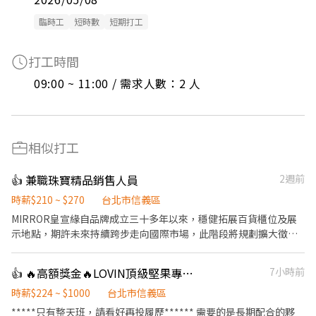
臨時工
短時數
短期打工
打工時間
09:00 ~ 11:00 / 需求人數：2 人
相似打工
👍 兼職珠寶精品銷售人員
2週前
時薪$210 ~ $270
台北市信義區
MIRROR皇宣緣自品牌成立三十多年以來，穩健拓展百貨櫃位及展
示地點，期許未來持續跨步走向國際市場，此階段將規劃擴大徵才
活動，提供優渥的薪資、高額業績獎金以及良好的員工福利，歡迎
想要大展長才、挑戰高薪的你加入我們的團隊，MIRROR皇宣緣將
👍 🔥高額獎金🔥LOVIN頂級堅果專櫃銷售員
7小時前
是你達成夢想的舞台。 隨著遠東大巨蛋即將正式開幕，本專櫃正位
於百貨商場最核心、手扶梯口的黃金動線，擁有極佳吸睛度；配合
時薪$224 ~ $1000
台北市信義區
樓層優雅舒適的休閒氛圍，預期將迎來洶湧的人潮與潛在客群。 試
*****只有整天班，請看好再投履歷****** 需要的是長期配合的夥