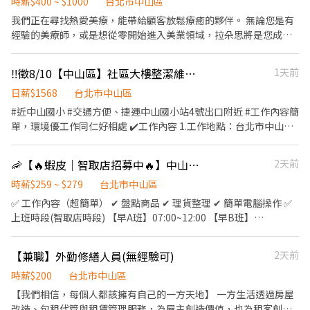
請先在小雞上工留言~勿直接撥打電話~! 另外，我們是政府合法立案
時薪$400 ~ $1000
台北市中山區
組裝、試用品更換等。 4.進度拍照回報：完成工作後拍照記錄，透
公司，且經過小雞上工認證，怕詐騙不要來！ 麻煩~晚上19:00到早
我們正在尋找熱愛美療，能帶給顧客放鬆療癒的夥伴。 無論您是有
過專屬的app系統回報即完工。 🛵 應徵必備條件 1.需自備機車、具
上9:00分為休息時間~可於小雞上工留言~請勿撥打電話
經驗的美療師，或是想從零開始進入美業領域，拉朵思將是您成長
備機車駕照（適合喜歡自由轉點、不喜歡坐辦公室的你！）。 2.工
的起點。 【職務內容】 ◆ 為顧客提供美療與頭皮養護課程的介紹與
作需要與門市人員進行簡單互動，需具備親和力與責任感。 3.歡迎
專業建議 ◆ 進行課程服務與操作，幫助顧客達到放鬆與調理的效果
斜槓族、二度就業或主婦加入！ ⚠️ 外勤工作環境老實說 本工作為
‼️徵8/10【中山區】社區大樓整潔維護代班小幫手
1天前
◆ 銷售與推廣相關美療養護課程與產品 ◆ 維持良好的顧客關係，提
「門市巡迴性質」，一天需騎車拜訪數家門市。但整體待在門市裡
供細緻與貼心的服務體驗 ◆ 完成主管交辦之其他事項 【我們期待的
日薪$1568
台北市中山區
的時間較多。 📍 關於派區調度（請詳閱） 錄取後會盡量以您居住地
你】 ◇ 對此領域充滿熱忱 ◇ 細心、有責任感，重視服務品質與顧
#近中山國小 #交通方便、捷運中山國小站4號出口附近 #工作內容簡
為中心，優先就近指派有職缺的區域。所負責的區域確認後即不再
客體驗 ◇ 樂於學習新技術，願意接受公司提供的專業訓練 ◇ 具良
單，環境優工作同仁好相處 ✔️工作內容 1.工作地點：台北市中山區
變動，路線固定，安心有保障！
好溝通能力與團隊合作精神 ◇ 無經驗可培訓 【加分項目】 ◆ 具相
新生北路三段 （近捷運中山國小站4號出口） 2.工作內容：社區環
關助理經驗者優先錄取 【工作地點】 ◇ 主要服務地點：大直明水
境打掃及整潔維持。 3.工作時間：09:00～18:00 （12:00～13:00午
🦐【🔥蝦皮｜智取店招募中🔥】中山區兼職輕鬆賺｜🎓上班族學生打工首選！
2天前
館，需配合派班 ******如可長期配合，薪資制度面議*******
休時間） 4.有關休假 : 每週休周三及週日 （國定假日排休） *另徵月
長期，如有意願請主動告知，優先錄取。
時薪$259 ~ $279
台北市中山區
✅ 工作內容（超簡單） ✔ 盤點商品 ✔ 理貨整理 ✔ 簡單電腦操作 ✅
上班時段(智取店時段) 【早A班】07:00~12:00 【早B班】
07:30~12:30 【早C班】08:00~13:00 【早D班】08:30~13:30 【晚A
班】17:30~21:30 【晚B班】18:00~22:00 【晚C班】18:30~22:30
【兼職】外勤修繕人員(無經驗可)
2天前
【夜班】 23:30~03:30 智取店工作地點： 中山朱崙 龍江路.號 中山
中吉 長春路.號 中山實踐 大直街.號 中山晴光 中山北路三段.號 中山
時薪$200
台北市中山區
農安 農安街.號 中山長春 長春路.號 ---------------------------------
【我們相信，每個人都該擁有自己的一方天地】 一方生活透過房屋
-- ✅上班時段(有人店時段) 【早班】11:00~17:30 【晚班】
改造、包租代管與租賃管理服務，為屋主創造價值，也為租客創造