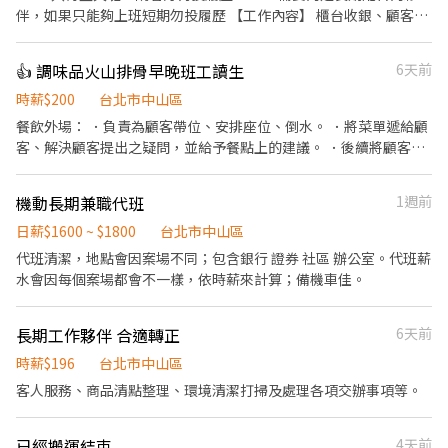
用期時薪為210元，正式錄用時薪220元，銷貨時還有表現良好的特
伴，如果只能夠上班短期勿投履歷 【工作內容】 櫃台收銀、顧客接
別獎金。 公司提供新進同仁完整受訓課程，各階段薪資如下： 1.職
待、產品介紹銷售 平板系統操作、協助門市基本作業 能獨立負責早
前專業受訓課程：1日總公司受訓、1日專櫃受訓，時薪200元； 2.
班開店、晚班閉店作業 一定要發試吃！ ⸻ 【薪資制度】 整天班
👍 調味品火山排骨早晚班工讀生
6天前
試用期三個月：本公司為珠寶品牌，銷售人員在專櫃的表現，皆代
（日薪制）： 11.5小時 2584元 12小時 2748元 12.5小時 2912元 享
表了我們的品牌形象，因此公司將會就新進人員的工作態度、業績
高額獎金！表現佳者日薪高達10000元 ⸻ 【工作時間】 北車 整
時薪$200
台北市中山區
表現、排班配合度等不同考核標準，評估該員工是否可勝任銷售職
天班：9:30-22:00 中山誠品：週日至週四10:30-22:00 / 週五週六
餐飲外場： ．負責為顧客帶位、安排座位、倒水。 ．將菜單遞給顧
務，故自到職起，將簽訂三個月試用期定期契約，試用期間時薪為
10:30-22:30 松菸誠品：10:30-22:00 信義A8 : 10:30-22:00 ⸻
客、解決顧客提出之疑問，並給予餐點上的建議。 ．後續將顧客點
210元，經考核通過者，始能簽訂正式勞動契約，成為品牌正式員
【工作地點】 □ 中山南西誠品B1 □ 台北車站微風2樓 □ 松菸誠品
餐訊息通知廚房做餐，或可進行簡易餐飲之料理，如：烤土司或調
工！ 3.正式錄用時薪220元(依平均小時業績做時薪評估)，銷售時還
B1 □ 信義A8 B1 ⸻ 【我們在找的人】 喜歡發試吃！ 喜歡與人
配飲料等。 ．於顧客用餐完畢後，負責收拾碗盤與清理環境。 ．並
有表現良好的特別獎金。 此銷售職位享有優渥多元的績效獎金，另
機動長期兼職代班
1週前
互動，樂於分享產品 積極主動、具備銷售熱情 對高額獎金有熱情者
負責結帳、收銀等工作。 餐飲內場： ．擔任廚師的助手，處理烹飪
有特別獎金制度！（例如達績效門檻，可依業績表現標準，會有特
尤佳！ 長期工作者為主，短期勿試，謝謝理解。 ⸻ 【面試資
前與烹飪中之準備工作與其他餐廳相關事務。 ．負責洗、剝、削、
日薪$1600 ~ $1800
台北市中山區
別獎金） 個人特質： -對翡翠、琥珀、珊瑚、寶石、珍珠等珠寶有
訊】 線上通訊軟體面試 ⸻ 【了解我們更多】 官方網站：
切各種食材。 ．負責清理工作環境、設備和餐具。 ．準備不同餐點
代班清潔，地點會因案場不同；包含銀行 證券 社區 辦公室。代班薪
興趣及工作意願 -積極認真，熱情活潑。 -外向、開朗、不怕生。 -
https://www.lovin.tw/ Instagram：
所需要的食材。 ．協助測量食材的容量與重量。 ．負責擺盤、打包
水會因每個案場都會不一樣，依時薪來計算；備機車佳。
具有親和力。 -喜愛團隊合作。 -想達成目標的衝勁。 -喜愛精品及
https://www.instagram.com/lovin.520/ Facebook：
外帶服務。
逛百貨公司。 工作內容： -銷售介紹珠寶產品。 -珠寶專櫃業績目標
https://www.facebook.com/share/168oUCHwrP/?
達成。 -顧客關係經營培養。 -提供優質的顧客服務。 -每日例行行
mibextid=LQQJ4d
長期工作夥伴 合適轉正
6天前
政及店務工作。 -進貨驗收、庫存管理。 -珠寶產品陳列。 -珠寶品
時薪$196
台北市中山區
牌形象宣傳。 -維持珠寶專櫃整潔與美觀。 -若有售出商品，就會有
業績獎金。
客人服務、商品清點整理、環境清潔打掃及處理各項交辦事項等。
已經搬運結束
4天前