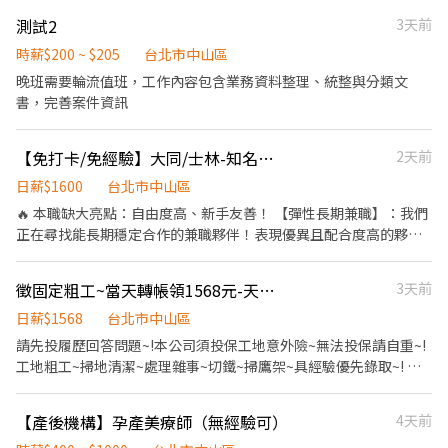
作需要與門市人員進行簡單互動，需具備親和力與責任感。 3.歡迎
18:30-23:30 固定夜班 23:30-03:30 ✦排班方式 含假日周排班3-5天
動可彈性接班，以單場活動可以全報名者優先 活動一💎 時間：8/7
斜槓族、二度就業或主婦加入！ ⚠️ 外勤工作環境老實說 本工作為
測試2
3天前
班 --------------------------- 【✔️有人店(一般門市)✔️】 ✦工作薪資
地點：臺北市松山區敦化北路158號 時間：17:00～22:30 活動二💎
「門市巡迴性質」，一天需騎車拜訪數家門市。但整體待在門市裡
$241/hr(中山區) ✦工作內容- (提供完整教育訓練及店面實習) 1.負
時間：8/11～8/16 地點：臺北市中山區劍潭里北安路301號 時間：
時薪$200 ~ $205
台北市中山區
的時間較多。 📍 關於派區調度（請詳閱） 錄取後會盡量以您居住地
責包裹收寄、搬運、盤點、理貨等 2.門市相關作業 3.可配合調店、
11:00～22:00、09:30～21:30 活動三💎 時間：8/24 地點：台北 101
晚班需要輪流值班，工作內容包含業務資料整理、統整與分類文
為中心，優先就近指派有職缺的區域。所負責的區域確認後即不再
支援佳(兼職可不調店) ✦工作時間 ⭕缺額門市、班別如下方⭕ 固定
時間：12:00~20:00（預期） ⚠️若確認報名成功後當天開天窗者，
書，完善案件資訊
變動，路線固定，安心有保障！
早班 10:30-17:30 (平日4-6H/假日6-8H) 固定晚班❶16:15-22:45
即黑名單3個月 【審核資料】 1.1張本人正面照片(穿著正式黑西
❷18:45-22:45（一週至少2天16:15起班） ✦排班方式 含假日周排
裝"佳") 3.身高
班3-5天班 ----------------------------- ▶工作地點 (可自選門店) 缺
【免打卡/免經驗】大同/士林-知名藥妝商品陳列專員(自排時間/自備機車)
2天前
額如下 ☀️中山長春 - 智取店 中山區長春路197號1樓(缺早、假日
日薪$1600
台北市中山區
早、假日晚) ☀️中山晴光 - 智取店 中山區中山北路三段27之1號與25
🔥 本職缺大亮點：自由度高、新手友善！ 【彈性長期兼職】：我們
之27號1樓(缺早、晚) ☀️中山農安 - 智取店 中山區農安街166號1樓
正在尋找能長期穩定合作的兼職夥伴！表現優異且配合度高的夥
(缺早、晚、假日早、假日晚) ☀️中山實踐 - 智取店 中山區大直街56
伴，公司設有完整的內部晉升與福利機制，歡迎想追求穩定收入的
號1樓(缺早、晚) ☀️新中山朱馥 - 智取店 中山區興安街34之1號1樓
你。 【完全免經驗】：沒做過美妝陳列？別擔心！公司提供「一條
(缺早、午、晚) ✔️中山林森店 中山區林森北路594號1樓(缺早、晚)
徵固定粗工~當天轉帳領1568元-天天有工作~無經驗可~有經驗佳~歡迎各位加入
3天前
龍專業職前訓練」，由前輩手把手帶領，流程明確、好上手，讓你
✔️中山龍江店 中山區龍江路248號1樓(缺晚)
輕鬆變成陳列大師！ 【免打卡上下班】：不用每天到公司報到，也
日薪$1568
台北市中山區
不用準點打卡！ 【自己當時間主人】：每天幾點出門、幾點收工由
請先投履歷回答問題~!本公司須投保工地意外險~無法投保請自重~!
你決定！只要在公司指定的檔期期間內，自行安排時間把負責的門
工地粗工~掃地清潔~處理雜事~切鐵~掃鷹架~具經驗優先錄取~! 無
市進度完成即可，彈性極高！ 📋 工作項目 1.門市巡迴服務：定期拜
經驗需具備肯配合精神~! 天天有工作~天天轉帳發薪水! 中午休息一
訪區域內的知名藥妝店、藥局（如屈臣氏、康是美）。 2.貨架商品
小時~!午餐自理~! 本公司新莊.三重.板橋.中和. 北市皆有工地~歡迎各
【產後機構】孕產美療師（無經驗可）
4天前
管理：依檯帳圖進行補貨上架、排面整理維護，確保標價清晰。 3.
位加入團隊 能支援各工地及一週配合多日的優先錄取！ 應徵工作~
檔期佈置執行：配合通路檔期，協助小型 POP 告示牌、各式陳列架