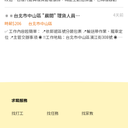
16:15~22:45 【午班】15:00~19:00 【假日班】11:00-22:45 有人店
舒適溫馨的租屋環境，迄今我們已完成超過400間房屋改造及服務超
工作地點： 中山龍江 龍江路.號 中山林 森林森北路.號 中山長 安長安
過1,500位租客，在一方我們擁有一群重視美學、服務與生活感的夥
🔅🔅台北市中山區 "晨間" 理貨人員🔅🔅
4天前
東路二段.號 中山吉 林吉林路.號 -----------------------------------
伴，邀請你加入我們一同為更多人打造理想的租屋生活！ 【工作內
一週可排4天 智取店六日至少要挑一天 有人店六日需固定上 ✅ 應徵
容】 1.一般日常居家修繕 2.師傅溝通進度驗收 3.處理租客日常報修
時薪$206
台北市中山區
方式: 請截圖此職缺資訊，並提供以下資料，方便我們盡快為您安排
4.使用系統回報作業 *每週需可排班3-4天，可彈性排班(排班時段為
✅ 工作內容超簡單： 📍依郵遞區號分類包裹 📍輸送帶作業、籠車定
面試 ✎ 官方 ：@weiko ⭢ https://lin.ee/Yl34kL8 ✎ ID：
09:00-13:00或13:00-17:00) *工作地區為大台北地區
位 📍主管交辦事項 ☀️ ‼️工作地點：台北市中山區濱江街308號 ☀️ ‼️
0979661360 ✎ 聯絡方式 :0979-661-360（聯繫：茜茜 ʚɞ）
晨理時段：04:00-08:00（206/時）可預支 ☀️ ‼️休假制度：週六日 ☀️
‼️需求人數：2人
──────────────────────────────
☀️ ‼️工作地點：台北市中山區濱江街99號 ☀️ ‼️晨理時段：04:00-
08:00（206/時）可預支 ☀️ ‼️休假制度：週六日 ☀️ ‼️需求人數：2人
──────────────────────────────
⭐⭐⭐⭐⭐⭐報名資訊如下⭐⭐⭐⭐⭐⭐⭐ 麻煩截圖職缺並告知人員應徵工
作項目 【聯絡電話】0970515105 【賴帳號】 @js0007 (吉陞-劉小
姐） ⭐⭐⭐⭐⭐⭐⭐快速報名⭐⭐⭐⭐⭐⭐⭐
求職服務
找打工
找任務
找家教