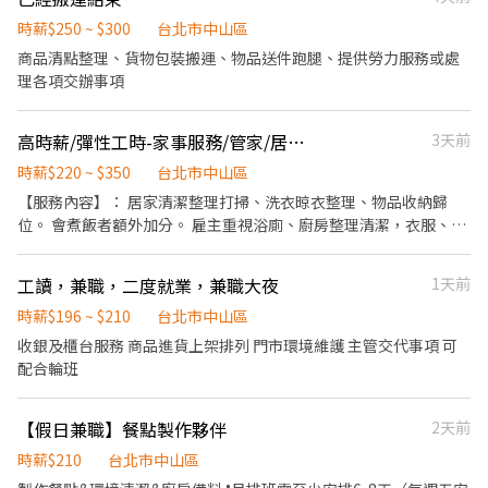
時薪$250 ~ $300
台北市中山區
商品清點整理、貨物包裝搬運、物品送件跑腿、提供勞力服務或處
理各項交辦事項
高時薪/彈性工時-家事服務/管家/居家服務清潔/
3天前
時薪$220 ~ $350
台北市中山區
【服務內容】： 居家清潔整理打掃、洗衣晾衣整理、物品收納歸
位。 會煮飯者額外加分。 雇主重視浴廁、廚房整理清潔，衣服、床
單部分需除毛，希望維持環境整潔外，還有看起來「整齊」不雜
亂。 地點在中山區。詳細地址後給。 一週希望三～五次，一次2～4
工讀，兼職，二度就業，兼職大夜
1天前
小時。 目前雇主這邊可以的時間是：平日週一到週五，白天到晚上
九點前皆可。六日另議。 （細節可再商議，薪水會依商議過後配合
時薪$196 ~ $210
台北市中山區
方式及試做表現調整，試做時薪200元。） 【注意事項】： 家裡有
收銀及櫃台服務 商品進貨上架排列 門市環境維護 主管交代事項 可
兩隻小臘腸，很親人，希望至少不會怕狗狗再來應徵，如果是愛狗
配合輪班
人士額外加分。 狗狗會定點大小便，但工作內容包含協助清理狗狗
們的廁所及更換尿布等相關工作。
【假日兼職】餐點製作夥伴
2天前
時薪$210
台北市中山區