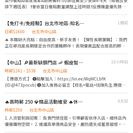
製作餐點&環境清潔&廚房備料 ❗️月排班需至少安排6-8天（每週五安
排下週班表） ❗️會依當日餐點數量調整上班時間 ❗️反應機靈優先錄取 ❗️
有內場（切東西備料）經驗優先錄取 🔅相處歡樂，不搞小團體 🔅有
提供員餐 🔅彈性排班
【免打卡/免經驗】台北市地區-知名藥妝商品陳列專員(自排時間/自備機車)
1週前
日薪$1600
台北市中山區
🔥 本職缺大亮點：自由度高、新手友善！ 【彈性長期兼職】：我們
正在尋找能長期穩定合作的兼職夥伴！表現優異且配合度高的夥
伴，公司設有完整的內部晉升與福利機制，歡迎想追求穩定收入的
你。 【完全免經驗】：沒做過美妝陳列？別擔心！公司提供「一條
【中山】🔎最新缺額門店 🦐 蝦皮智取/門市 ⚡快速報到
10小時前
龍專業職前訓練」，由前輩手把手帶領，流程明確、好上手，讓你
輕鬆變成陳列大師！ 【免打卡上下班】：不用每天到公司報到，也
時薪$241 ~ $538
台北市中山區
不用準點打卡！ 【自己當時間主人】：每天幾點出門、幾點收工由
【 應徵方式 】 ❶點擊加入：https://lin.ee/WqWCLbfK
你決定！只要在公司指定的檔期期間內，自行安排時間把負責的門
(ID:@473pncvb) ❷加入後務必留言【姓名+電話+找陳先生 應徵中
市進度完成即可，彈性極高！ 📋 工作項目 1.門市巡迴服務：定期拜
山區蝦皮門市(或職缺截圖)】 ⚠️面試、應徵請線上預約，勿直接跑
訪區域內的知名藥妝店、藥局（如屈臣氏、康是美）。 2.貨架商品
門店唷! --------------------------- 【☀️智取店(無人店)☀️】 ✦工作
🔥高時薪 250 💎精品活動維安 🔥休息給薪/彈性排班
4天前
管理：依檯帳圖進行補貨上架、排面整理維護，確保標價清晰。 3.
薪資 $259/hr(中山區)+(晚班獎金 20 /夜班獎金 40) ✦工作內容-不需
檔期佈置執行：配合通路檔期，協助小型 POP 告示牌、各式陳列架
顧客服務 1.包裹搬運、理貨(搬物流箱10~15公斤不等) 2.維持門市作
時薪$250
台北市中山區
組裝、試用品更換等。 4.進度拍照回報：完成工作後拍照記錄，透
業區環境、清潔 3.配合單日跑點(1~5間門市) 🔔需自備機車、駕照 ✦
1. 人流管制與迎賓： 負責門禁控管，引導顧客依序入店，維持店內
過專屬的app系統回報即完工。 🛵 應徵必備條件 1.需自備機車、具
工作時間 (日排2~5hr依實際情況而定) ⭕缺額門市、班別如下方⭕
優雅購物空間。 2. 維護高單價商品安全，嚴防遺失或蓄意破壞。
備機車駕照（適合喜歡自由轉點、不喜歡坐辦公室的你！）。 2.工
固定早班 07:00-13:30、08:30-13:30 固定晚班 17:30-23:30、
3、需自備素面合身黑西裝、白襯衫、素黑領帶、黑皮鞋 4、以下活