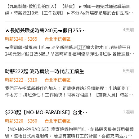
會品嚐美味平價壽司，致力成為頂尖品牌 ⭕基本保障 ①加班費(以5
驗者也OK✨️ ⭕獎金福利 ▪生日禮券！ ▪員工用餐優惠！ ▪不定期
及平板使用方式、倒水等服務工作。 ➌ 學習走菜、桌邊服務，與客
【丸亀製麵-歡迎您的加入】 【薪資】 ►到職一週完成通過職前訓
分鐘為單位計算) ②勞保、健保、意外險 ③每月提撥勞工退休新制
活動競賽獎金！ ▪一年4次考核及調薪！！！ ▪加班費按每分鐘計
人之間的進退應對。 ❹ 學習燒肉技巧並傳達給客人瞭解。 ❺ 學習
練，時薪達210元 【工作說明】 ►不分內/外場都是屬於合併型態的
6% ④特休／年假按照勞基法規定 ⑤颱風天出勤津貼補助 ⑥員工店
算 ▪介紹親朋好友入職，期滿可獲得3,000～10,000元獎金！ ⭕企
牛肉的部位及特性，增加牛肉知識🆙。 【內場】 ➊ 學習基礎的刀工
工作內容：製麵、煮麵、製作高湯、洗切食材備料、炸天婦羅、包
內用餐折扣 ⑦提供員工制服 ⑧任職一年後提供免費健檢
業魅力 ▪「以人為本」注重團隊合作及交流，採納同仁的意見，提
及多種食材的切製。 ➋ 學習簡易冷熟食的出餐及飲料調製。 ➌ 學
飯糰、收銀結帳、洗碗、收拾餐具、環境清潔..等 【工作時間】 ►
升參與感 ▪除學習到日本商業禮儀、衛生知識及專業的烹飪技巧，
🔥長期兼職💰時薪240元🍣假日255元壽司郎-微風南山店🙆學生打工🙋二度就業
4天前
習和牛的基礎分切。 ❹ 負責每日的工作環境清潔。 ❺ 協助檢查食
彈性排班08:30-23:00（面試時請於主管確認排班時間） 【薪資福
還可接觸店鋪的經營管理，例如：成本控管及數據分析等專業知識
材保存狀況檢查與管理，確保食品安全及品質。 【招募對象】 ➊ 對
利】 1. 提供員工餐 2. 國定假日雙倍薪 3. 提供優秀同仁績效獎金 4.
時薪$240 ~ $265
台北市信義區
▪升遷快速且制度完善，依努力及成果將有升遷加薪的機會 ▪享有
餐飲業有興趣。 ➋ 喜歡牛肉料理、餐酒文化。 ➌ 願意追隨乾杯經
久任獎金 5. 生日禮卷 6. 滿年資享特休假 7.福委會福利補助 ★★多項
🍣壽司郎-微風南山店🍣 🎉全新開幕🎉🇯🇵擴大徵才🙆‍♀️ 💰時薪平日
完善的福利制度，加班費為分鐘為單位計算，重視員工的辛勤付出
營理念者。 【福利】 ➊ 每日皆有提供員工餐、可樂機飲料喝到飽。
福利歡迎您加入我們★★
240元起✅️假日255起⤴️ 🏅高時薪🧧福利優🎊彈性排班📝 🚈捷運世貿
▪計畫拓展全台灣，讓更多人有機會品嚐美味平價壽司，致力成為
➋ 每年健檢健康諮詢。 ➌ 年終獎金、年度尾牙抽獎。 ❹ 不定期部
站5分鐘抵達店鋪🚶‍♂️ 👨‍🎓學生打工👩‍🎓二度就業🎈假日兼職⭐️ ⭕招
頂尖品牌 ⭕基本保障 ①加班費(以每分鐘為單位計算) ②勞保、健
門聚餐等。 ❺ 季度集團福利品及員工旅遊補助金。 【排班方式】
募條件 ✅️良好職前教育訓練，無經驗者也可以加入！！！ ✅️歡迎開
保、意外險 ③每月提撥勞工退休新制6% ④特休／年假按照勞基法
週排制，最低需配合可上班兩天平日（一二三四），兩天假日（五
時薪222起 涮乃葉統一時代店工讀生
6天前
學打工、假日兼職、二度就業、外籍學生、實習簽約。 ✅️彈性排
規定 ⑤颱風天出勤津貼補助 ⑥員工店內用餐折扣 ⑦提供員工制服
六日）｜特殊節日需配合排班 (若時間可以配合，也可以從中午開始
班：08:30~23:00(請於面試時與店長確認班表) ✅️不管是平日早班、
時薪$222 ~ $310
台北市信義區
⑧任職一年後提供免費健檢
上班唷) (上下班時間可依需求討論，互相配合，歡迎先來訊息詢
週末假日班、放學後打烊班皆有職缺，歡迎直接投遞履歷！ ⭕工作
我們正在招募新夥伴的加入！ 距離捷運站2分鐘路程！出站即到工
問）
內容 ▪外場🎈 帶客入座→介紹、服務→飲料提供→餐具清洗→桌邊
作地方！ 排班彈性！工作愉快！同事好相處！ 【兼職人員】時薪：
結帳→收銀結帳......等。 ▪內場🍣 商品進貨、準備、整理→餐點製作
212元～284元（通過考核皆能調薪） 上班時間彈性排班4-7小時
→提供餐點→餐具清洗→環境整理維護......等。 ▪洗碗區🫧 餐具清
（另有加班津貼） 每月排班（每週例休兩天） 1.員工餐優惠價、節
$220起【MO-MO-PARADISE】台北統一時代牧場-內場兼職C19
1週前
洗、環境整理整頓、環境清洗......等。 ✨️在職教育訓練完善，無經驗
慶獎金、年終獎金、宵夜津貼 2.同事好相處|尾牙| 員工不定期聚餐
者也OK✨️ ⭕獎金福利 ▪生日禮券！ ▪員工用餐優惠！ ▪不定期活
一每月員工75折用餐家族卷 歡迎喜歡交朋友、活潑、願意久站、體
時薪$220 ~ $260
台北市信義區
動競賽獎金！ ▪一年4次考核及調薪！ ▪加班費5分鐘為單位計算！
力好、正向不抱怨的朋友加入我們人 不管是學生兼職、二度就業、
【MO-MO-PARADISE】壽喜燒鍋物專門店，創造顧客最美好用餐體
▪介紹親朋好友入職，期滿可獲得3,000～5,000元獎金！ ⭕基本保
剛畢業找工作、轉職都非常歡迎喔！ 餐飲外場： ．負責為顧客帶
驗，道地日式桌邊服務。 若您有兼職打工的計畫，喜歡充滿活力的
障 ①加班費(按勞基法規定計算) ②勞保、健保、意外險 ③每月提撥