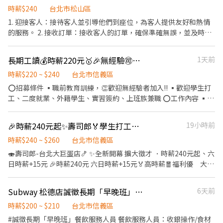
環境： 顛覆傳統，這可能是你見過最整潔、無油煙的餐飲工作空
時薪$240
台北市松山區
間。 ​科技輔助入職： 多種自動化設備，減輕體力負擔，分工明確讓
1. 迎接客人：接待客人並引導他們到座位，為客人提供友好和熱情
你輕鬆上手。 ​未來職涯規劃： 品牌正朝向國際化與多角化經營，這
的服務。 2. 接收訂單：接收客人的訂單，確保準確無誤，並及時將
裡不只是餐飲，更有無限職涯可能。 ​📋 招募資訊 ​工作性質： 內場
訂單轉交給廚房。 3. 提供菜單建議：根據客人的需求和喜好，提供
夥伴（提供多樣化人才培訓，新手也歡迎！） ​主要內容： ​親切顧客
菜單中的建議和推薦。 4. 服務飲品：為客人提供各種飲品，如水、
長期工讀💰時薪220元🥇🎉無經驗🉑️內外場兼職👏團體氣氛好【壽司郎】歡迎你
1天前
接待 ​維持優雅用餐環境 ​分站式餐點製作（接龍式流暢作業） ​設備維
軟飲料、咖啡、茶等，保持飲品供應充足。 5. 送餐：將準備好的菜
護與食材管理 ​條件加分： 具備餐飲經驗者優，但更歡迎有服務熱
品送到客人的桌上，保持食物的溫度和質量。 6. 處理客人需求：對
時薪$220 ~ $240
台北市信義區
忱、追求細節的你。 ​⏰ 工作時間（排班靈活） ​【 台北 101 美食街
於客人的額外需求，如更換餐具、增加飲料等，快速且準確地回
⭕招募條件 ▪職前教育訓練，👏歡迎無經驗者加入!! ▪歡迎學生打
】📍 7/1 隆重登場！ ​早班：09:30 - 13:30 ​中班：13:30 - 18:30 ​晚
應。 7. 解答問題：回答客人對菜單、食品或餐廳服務的相關問題，
工、二度就業、外籍學生、實習簽約、上班族兼職 ⭕工作內容 ▪外
班：18:30 - 22:30 ​【 永康店 】&【 信義店 】 ​午間餐期：10:00 -
提供必要的信息和解釋。 8. 撤桌和清潔：在客人完成用餐後，及時
場 帶客入座→介紹、現場服務→商品提供→食材補充→簡單飲料製
14:00 / 10:00 - 17:00 ​晚間餐期：16:45 - 20:30 ​長期兼職標準： 1. 基
撤桌並清潔桌子，確保餐桌整潔。 9. 計算結賬：向客人提供帳單，
作→ 確認結帳金額→收銀結帳→客席收桌整理→物品收納→清潔整
本配合 6 個月以上。 2. 每月配合總工時 80 小時以上。 ​💰 薪資與福
🎉時薪240元起✨️壽司郎🏅學生打工🙆‍♂️彈性排班🎊無經驗也可以💰假日兼職🪙二度就業
19小時前
接受付款，處理客人的付款方式，如現金、信用卡等。 10. 協作合
理環境維護 等 ▪內場 商品進貨、準備、整理→料理製作→提供餐點
利 ​時薪： 依勞基法規定起薪，依能力及時數調整。 ​晉升機制： 晉
作：與廚師、洗碗工和其他餐廳團隊成員合作，確保高效的服務流
→餐具清洗→庫存盤點、出貨 等 ▪洗碗工 操作洗盤機、洗碗機進行
時薪$240 ~ $260
台北市信義區
升為訓練員最高可達 240元/小時！ ​安心保障： 依法投保、免費年度
程。 餐廳外場服務人員需要具備良好的溝通技巧、抗壓能力和團隊
洗淨作業 ⭕獎金福利 ▪🎉生日禮券1000$ ▪不定期活動競賽獎金
🍣壽司郎-台北大巨蛋店🍤 ✨️全新開幕 擴大徵才 ．時薪240元起、六
健康檢查（我們比你更在意你的健康）。 ​專屬福利： 質感員工制
合作能力。他們應該能夠快速反應客人需求，提供出色的顧客服
▪💹一年4次考核及調薪 ▪✨加班費5分鐘為單位計算 ⭕企業魅力
日時薪+15元 🎉時薪240元 六日時薪+15元🏅高時薪🧧福利優 大企
服、員工餐、團體保險、不定期員工聚餐。 ​📩 加入我們 ​如果你對環
務，並確保餐廳的運作順利。
▪「以人為本」注重團隊合作及交流，採納同仁的意見，提升參與
業有保障🎊 👨‍🎓學生打工👩‍🎓二度就業🎈假日兼職⭐️零碎時間找兼
境有堅持，或想體驗新型態的餐飲工作，歡迎跟我們聊聊！
感 ▪除學習到日本商業禮儀、衛生知識及專業的烹飪技巧，還可接
差 🎖完善教育訓練🏆無經驗也可以上手❤️ ⭕招募條件 ✅️良好職前教
Subway 松德店誠徵長期「早晚班」工作人員
6天前
觸店鋪的經營管理，例如：成本控管及數據分析等專業知識 ▪升遷
育訓練，無經驗者也可以加入！！！ ✅️歡迎開學打工、假日兼職、
快速且制度完善，依努力及成果將有升遷加薪的機會 ▪享有完善的
二度就業、外籍學生、實習簽約。 ✅️彈性排班：08:30~23:30(請於
時薪$200 ~ $210
台北市信義區
福利制度，加班費為5分鐘為單位計算，重視員工的辛勤付出 ▪計
面試時與主管確認班表) ✅️不管是平日早班、週末假日班、放學後打
#誠徵長期「早晚班」餐飲服務人員 餐飲服務人員：收銀操作/食材