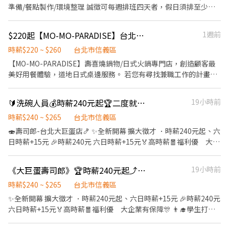
畫拓展全台灣，讓更多人有機會品嚐美味平價壽司，致力成為頂尖
烊班皆有職缺，歡迎直接投遞履歷！ ⭕工作內容 ▪外場 帶客入座
準備/餐點製作/環境整理 誠徵可每週排班四天者，假日須排至少一
品牌 ⭕基本保障 ①加班費(以5分鐘為單位計算) ②勞保、健保、意
→介紹、服務→飲料提供→餐具清洗→桌邊結帳→收銀結帳......等。
天（平日三天/假日一天），每二週排班，彈性排班 意者請於非餐期
外險 ③每月提撥勞工退休新制6% ④特休／年假按照勞基法規定 ⑤
▪內場 商品進貨、準備、整理→餐點製作→提供餐點→餐具清洗→
時間，直接至本店填寫應徵資料及時段即可 工作人員均須訓練，應
颱風天出勤津貼補助 ⑥員工店內用餐折扣 ⑦提供員工制服 ⑧任職一
$220起【MO-MO-PARADISE】台北統一時代牧場-外場兼職C19
1週前
環境整理維護......等。 ✨️在職教育訓練完善，無經驗者也OK✨️ ⭕獎
徵短期或寒暑期者請勿打擾，誠徵能配合長期工作者，且能配合排
年後提供免費健檢 ⭕其它 【實習相關】 歡迎餐飲相關科系實習生
金福利 ▪生日禮券！ ▪員工用餐優惠！ ▪不定期活動競賽獎金！
班者，謝謝 免經驗，均有訓練，容易上手 任職時需提供合格體檢報
時薪$220 ~ $260
台北市信義區
福利制度完善，提供加班費 【介紹制度】 歡迎揪團~ 親朋好友一同
▪一年4次考核及調薪！！！ ▪加班費按每分鐘計算 ▪介紹親朋好
告，之後由公司免費提供體檢
【MO-MO-PARADISE】壽喜燒鍋物/日式火鍋專門店，創造顧客最
任職 🎉介紹獎金拿不完🎉 依介紹職位及任職期間不同 💰💰💰發放
友入職，期滿可獲得3,000～10,000元獎金！ ⭕企業魅力 ▪「以人
美好用餐體驗，道地日式桌邊服務。 若您有尋找兼職工作的計畫，
3,000~5,000元介紹獎金💰💰💰
為本」注重團隊合作及交流，採納同仁的意見，提升參與感 ▪除學
並期望享有多種福利，可優先選擇我們。 ✅工作內容 1. 一般點餐，
習到日本商業禮儀、衛生知識及專業的烹飪技巧，還可接觸店鋪的
送餐，收桌服務工作 2. 內、外場聯繫及顧客諮詢服務 3. 店內環境、
經營管理，例如：成本控管及數據分析等專業知識 ▪升遷快速且制
🔰洗碗人員💰時薪240元起🏆二度就業🎉無經驗也可以🙋
19小時前
座位區清潔整理 4. 收銀結帳，開店前準備及閉店整理作業 5. 完成主
度完善，依努力及成果將有升遷加薪的機會 ▪享有完善的福利制
管交付工作 ✅班別時段 早班：09:00~18:00 中班：12:00~21:00 晚
時薪$240 ~ $265
台北市信義區
度，加班費為分鐘為單位計算，重視員工的辛勤付出 ▪計畫拓展全
班：18:00~22:30或23:00 ※彈性排班可討論喔。週六與週日正常工
🍣壽司郎-台北大巨蛋店🍤 ✨️全新開幕 擴大徵才 ．時薪240元起、六
台灣，讓更多人有機會品嚐美味平價壽司，致力成為頂尖品牌 ⭕基
時出勤每小時再加5圓，國定假日除外。 ✅工作時段說明：依店鋪營
日時薪+15元 🎉時薪240元 六日時薪+15元🏅高時薪🧧福利優 大企
本保障 ①加班費(以每分鐘為單位計算) ②勞保、健保、意外險 ③每
運需求排班；兼職人員每月可配合排班時數須達60小時以上。 ✅提
業有保障🎊 👨‍🎓學生打工👩‍🎓二度就業🎈假日兼職⭐️零碎時間找兼
月提撥勞工退休新制6% ④特休／年假按照勞基法規定 ⑤颱風天出
供免費溫馨員工餐點、交通便利通勤上班很方便。 ✅歡迎無餐飲工
差 🎖完善教育訓練🏆無經驗也可以上手❤️ 🚊捷運國父紀念館站 5分
勤津貼補助 ⑥員工店內用餐折扣 ⑦提供員工制服 ⑧任職一年後提供
《大巨蛋壽司郎》🏆時薪240元起⤴️無經驗也可以✨️福利優有保障🙌學生打工✅️二度就業
19小時前
作經驗、對餐飲業有熱忱的您，加入三澧餐飲集團。 ---------------
鐘抵達店鋪🚶‍♂️ ⭕招募條件 ✅️良好職前教育訓練，無經驗者也可以加
免費健檢
----------------------------------------------------------- 『加入三
入！！！ ✅️歡迎開學打工、假日兼職、二度就業、外籍學生、實習
時薪$240 ~ $265
台北市信義區
澧 成為家人』共同創造無限可能。 1998年於台灣成立-日商三澧餐
簽約。 ✅️彈性排班：08:30~23:30(請於面試時與主管確認班表) ✅️不
✨️全新開幕 擴大徵才 ．時薪240元起、六日時薪+15元 🎉時薪240元
飲集團 HUMAX ASIA，屬於日本Wondertable餐飲集團在台分公
管是平日早班、週末假日班、放學後打烊班皆有職缺，歡迎直接投
六日時薪+15元🏅高時薪🧧福利優 大企業有保障🎊 👨‍🎓學生打工
司。 深耕台灣多年的日本與義大利美食連鎖品牌，旗下六大連鎖餐
遞履歷！ ⭕工作內容 🚿使用洗碗機🧼 餐具清洗 餐具歸納 🪥環境清
👩‍🎓二度就業🎈假日兼職⭐️零碎時間找兼差 🎖完善教育訓練🏆無經驗
飲品牌包含， ★義式料理餐廳：BELLINI CAFFÈ、BELLINI Pasta
洗 整理整頓 ✨️在職教育訓練完善，無經驗者也OK✨️ ⭕獎金福利 ▪