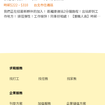
上手❤️ 🚊捷運國父紀念館站 5分鐘抵達店鋪🚶‍♂️ ⭕招募條件 ✅️良好職
數據分析等專業知識 ▪升遷快速且制度完善，依努力及成果將有升
路88號B1 📞 電話：（02）6627-3907
前教育訓練，無經驗者也可以加入！！！ ✅️歡迎開學打工、假日兼
時薪$222 ~ $310
台北市信義區
遷加薪的機會 ▪享有完善的福利制度，加班費為分鐘為單位計算，
職、二度就業、外籍學生、實習簽約。 ✅️彈性排班：
我們正在招募新夥伴的加入！ 距離捷運站2分鐘路程！出站即到工
重視員工的辛勤付出 ▪計畫拓展全台灣，讓更多人有機會品嚐美味
08:30~23:30(請於面試時與主管確認班表) ✅️不管是平日早班、週末
作地方！ 排班彈性！工作愉快！同事好相處！ 【兼職人員】時薪：
平價壽司，致力成為頂尖品牌 ⭕基本保障 ①加班費(以每分鐘為單
假日班、放學後打烊班皆有職缺，歡迎直接投遞履歷！ ⭕工作內容
222元～310元（通過考核皆能調薪） 上班時間彈性排班4-7小時
位計算) ②勞保、健保、意外險 ③每月提撥勞工退休新制6% ④特休
▪外場 帶客入座→介紹、服務→飲料提供→餐具清洗→桌邊結帳→
（另有加班津貼） 每月排班（每週例休兩天） 1.員工餐優惠價、節
／年假按照勞基法規定 ⑤颱風天出勤津貼補助 ⑥員工店內用餐折扣
收銀結帳......等。 ▪內場 商品進貨、準備、整理→餐點製作→提供餐
慶獎金、年終獎金、宵夜津貼 2.同事好相處|尾牙| 員工不定期聚餐
⑦提供員工制服 ⑧任職一年後提供免費健檢
點→餐具清洗→環境整理維護......等。 ✨️在職教育訓練完善，無經驗
一每月員工75折用餐家族卷 歡迎喜歡交朋友、活潑、願意久站、體
者也OK✨️ ⭕獎金福利 ▪生日禮券！ ▪員工用餐優惠！ ▪不定期活
力好、正向不抱怨的朋友加入我們人 不管是學生兼職、二度就業、
動競賽獎金！ ▪一年4次考核及調薪！！！ ▪加班費按每分鐘計算
剛畢業找工作、轉職都非常歡迎喔！ 餐飲外場： ．負責為顧客帶
▪介紹親朋好友入職，期滿可獲得3,000～10,000元獎金！ ⭕企業
位、安排座位。 ．將菜單遞給顧客、解決顧客提出之疑問，並給予
魅力 ▪「以人為本」注重團隊合作及交流，採納同仁的意見，提升
餐點上的建議。 ．後續將顧客點餐訊息通知廚房做餐，或可進行簡
參與感 ▪除學習到日本商業禮儀、衛生知識及專業的烹飪技巧，還
易餐飲之料理 ．於顧客用餐完畢後，負責收拾碗盤與清理環境。 ．
可接觸店鋪的經營管理，例如：成本控管及數據分析等專業知識 ▪
並負責結帳、收銀等工作。 餐飲內場： ．擔任廚師的助手，處理烹
求職服務
升遷快速且制度完善，依努力及成果將有升遷加薪的機會 ▪享有完
飪前與烹飪中
善的福利制度，加班費為分鐘為單位計算，重視員工的辛勤付出 ▪
找打工
找任務
找家教
計畫拓展全台灣，讓更多人有機會品嚐美味平價壽司，致力成為頂
尖品牌 ⭕基本保障 ①加班費(以每分鐘為單位計算) ②勞保、健保、
意外險 ③每月提撥勞工退休新制6% ④特休／年假按照勞基法規定
企業服務
⑤颱風天出勤津貼補助 ⑥員工店內用餐折扣 ⑦提供員工制服 ⑧任職
一年後提供免費健檢
刊登方案
加值服務
企業儲值方案