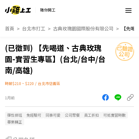
隨你開工
首頁
台北市打工
古典玫瑰園國際股份有限公司
【先喝道、古典玫瑰
園-實習生專區】(台北/台中/台
南/高雄)
時薪$210 ~ $220
/
台北市信義區
1月前
彈性排班
免經驗可
同事可愛
公司聚餐
員工折扣
可抵實習時數
畢業轉正