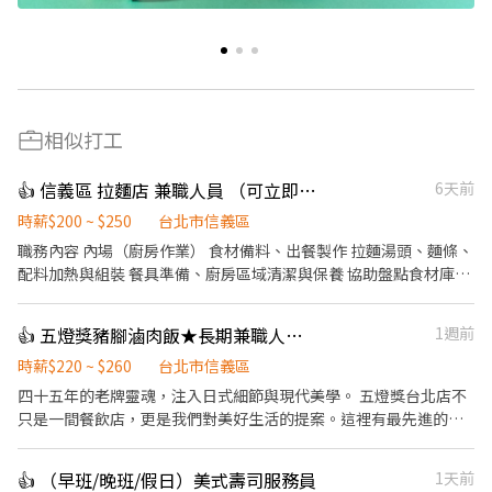
相似打工
👍 信義區 拉麵店 兼職人員 （可立即上工）
6天前
時薪$200 ~ $250
台北市信義區
職務內容 內場（廚房作業） 食材備料、出餐製作 拉麵湯頭、麵條、
配料加熱與組裝 餐具準備、廚房區域清潔與保養 協助盤點食材庫存
外場 顧客接待、點餐、送餐、桌邊服務 用餐區快速收拾、環境整潔
維護 回應顧客需求，維持現場秩序與動線流暢 學習日文、日本熱情
👍 五燈獎豬腳滷肉飯★長期兼職人員【多門市擴大徵才中】
1週前
款待服務文化。 上班時間 A班 11 ：00 - 16 ：00 B班 18：00 - 23：
00 C班 23：00 - 02：30 （每週給班至少3日唷） 1. 熱鬧市中心地帶
時薪$220 ~ $260
台北市信義區
2. 捷運站 好近好便利 3. 面試倘若通過 可立即安排上工 面試地點：
​四十五年的老牌靈魂，注入日式細節與現代美學。 五燈獎台北店不
台北市中正區臨沂街3巷1號 網站參考： https://chikumo-
只是一間餐飲店，更是我們對美好生活的提案。這裡有最先進的自
ramen.com/zh-tw/ 面試之際 資歷表現優良者可優先晉升。 歡迎
動化設備、整齊乾淨的無油煙環境，讓我們優雅地將台灣美味推向
積極挑戰高薪，通過考核持續加薪晉升。 ◎相關內容與升遷細節將
國際！ ​✨ 為什麼選擇我們？ ​新店盛大開幕： 除了深耕已久的 【永
👍 （早班/晚班/假日）美式壽司服務員
1天前
於面試時詳細說明 ◎請赴約面試者，攜帶履歷供主管當場審閱
康店】 與 【信義店】，7/1 我們正式進駐「台北 101」！ ​極致乾淨