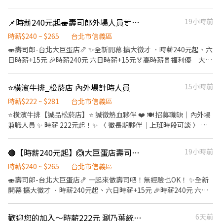
位、安排座位。 ．將菜單遞給顧客、解決顧客提出之疑問，並給予
工作環境，並期望享有多種福利，可優先選擇我們。 ✅工作內容 1.
勞工退休新制6% ④特休按照勞基法規定 ⑤颱風天出勤津貼 ⑥員工
餐點上的建議。 ．後續將顧客點餐訊息通知廚房做餐，或可進行簡
負責食材準備、各項餐點製作 2. 協助進貨清點、歸位及後續處理 3.
用餐折扣 ⑦提供員工制服 ⑧任職一年後提供免費健檢
📌時薪240元起🍣壽司郎外場人員🎊彈性排班💰無經驗也可👨‍🎓學生打工🏆二度就業假日兼
19小時前
易餐飲之料理 ．於顧客用餐完畢後，負責收拾碗盤與清理環境。 ．
開店前準備及閉店整理作業 4. 洗滌與環境清潔 5. 完成主管交付工作
並負責結帳、收銀等工作。 餐飲內場： ．擔任廚師的助手，處理烹
✅工作時段 中班：12:00~21:00 晚班：17:00~22:30或18:00~22:30
時薪$240 ~ $265
台北市信義區
飪前與烹飪中
※彈性排班可討論喔。週六與週日正常工時出勤每小時再加5圓，國
🍣壽司郎-台北大巨蛋店🍤 ✨️全新開幕 擴大徵才 ．時薪240元起、六
定假日除外。 ✅工作時段說明：依店鋪營運需求排班；兼職人員每
日時薪+15元 🎉時薪240元 六日時薪+15元🏅高時薪🧧福利優 大企
月可配合排班時數須達60小時以上。 ✅提供免費溫馨員工餐點、交
業有保障🎊 👨‍🎓學生打工👩‍🎓二度就業🎈假日兼職⭐️零碎時間找兼
通便利通勤上班很方便。 ✅歡迎無餐飲工作經驗、對餐飲業有熱忱
差 🎖完善教育訓練🏆無經驗也可以上手❤️ 🚊捷運國父紀念館站 5分
⭐️橫濱牛排_松菸店 內外場計時人員
15小時前
的您，加入三澧餐飲集團。 ----------------------------------------
鐘抵達店鋪🚶‍♂️ ⭕招募條件 ✅️良好職前教育訓練，無經驗者也可以加
--------------------------------------- 『加入三澧 成為家人』共同
入！！！ ✅️歡迎開學打工、假日兼職、二度就業、外籍學生、實習
時薪$222 ~ $281
台北市信義區
創造無限可能。 1998年於台灣成立-日商三澧餐飲集團 HUMAX
簽約。 ✅️彈性排班：08:30~23:30(請於面試時與主管確認班表) ✅️不
⭐️橫濱牛排【誠品松菸店】⭐️ 誠徵熱血夥伴 ❤️ 🍽 招募職缺｜內外場
ASIA，屬於日本Wondertable餐飲集團在台分公司。 深耕台灣多年
管是平日早班、週末假日班、放學後打烊班皆有職缺，歡迎直接投
兼職人員 ✨ 時薪 222元起！✨ 〈 徵長期夥伴｜上班時段可談 〉 營
的日本與義大利美食連鎖品牌，旗下六大連鎖餐飲品牌包含， ★義
遞履歷！ ⭕工作內容 ▪外場 帶客入座→介紹、服務→飲料提供→
業時間｜11:00～22:00 （彈性排班） • 上班時段可依店內排班需求
式料理餐廳：BELLINICAFFÈ、BELLINIPastaPasta、MOLINO手工
餐具清洗→桌邊結帳→收銀結帳......等。 ▪內場 商品進貨、準備、整
與個人可配合時間協調安排 💡 我們提供： ⭑ 彈性排班4～8小時。 ⭑
義大利麵 ★日式鍋物餐廳：Mo-Mo-Paradise壽喜燒 ★日式天婦羅
🔴【時薪240元起】🙆大巨蛋店壽司郎💰學生打工🏅假日兼職🎊二度就業🎉無經驗可
19小時前
理→餐點製作→提供餐點→餐具清洗→環境整理維護......等。 ✨️在職
勞保、健保、企業團體保險。 ⭑ 跨域津貼、閉店津貼、交通津貼、
專門店：天吉屋、吉天麩羅 全台直營店鋪皆位於各大百貨商場，並
教育訓練完善，無經驗者也OK✨️ ⭕獎金福利 ▪生日禮券！ ▪員工
住宿津貼。 ⭑ 75折員工優待券、介紹禮券、留任禮券、團體競賽激
時薪$240 ~ $265
台北市信義區
持續穩定發展中。 --------------------------------------------------
用餐優惠！ ▪不定期活動競賽獎金！ ▪一年4次考核及調薪！！！
勵禮券。 ⭑ 依勞基法計算發放加班費、國定假日雙倍薪。 ⭑ 每個月一
🍣壽司郎-台北大巨蛋店🍤 一起來做壽司吧！無經驗也OK！ ✨️全新
----------------------------- 【應徵須知】 ①詳閱工作內容後，請
▪加班費按每分鐘計算 ▪介紹親朋好友入職，期滿可獲得3,000～
次調薪評價、年度資深優秀社員獎金。 ⭑ 享年中獎金/年終獎金/業績
開幕 擴大徵才 ．時薪240元起、六日時薪+15元 🎉時薪240元 六日
審慎提出應徵申請。 ②履歷初審合適者，將邀請實體面談，初審資
10,000元獎金！ ⭕企業魅力 ▪「以人為本」注重團隊合作及交流，
達標獎金/端午、中秋節禮品。 ⭑ 任職滿半年起享有特休年假。 🌟兼
時薪+15元🏅高時薪🧧福利優 大企業有保障🎊 👨‍🎓學生打工🎊二
格不符者則不另行通知。 ③錄取的實際任用職稱及薪資，依面談結
採納同仁的意見，提升參與感 ▪除學習到日本商業禮儀、衛生知識
職人員也有年中/終獎金 🌟年假沒休完換現金 🌟制服免費送洗、尾
度就業🎈假日兼職⭐️零碎時間找兼差 🎖完善教育訓練🏆無經驗也可以
果與經驗核定職級。
及專業的烹飪技巧，還可接觸店鋪的經營管理，例如：成本控管及
歡迎您的加入～時薪222元 涮乃葉統一時代店
6天前
牙聚餐 📝 面試資訊 🕐 時間：彈性安排 📍 地點：台北市信義區菸廠