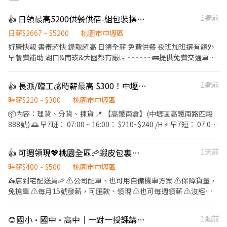
👍 日領最高5200供餐供宿-組包裝操作機台
1週前
日薪$2667 ~ $5200
桃園市中壢區
好康快報 書審超快 錄取超高 日領全薪 免費供餐 夜班加班還有額外
早餐費補助 湖口&南崁&大園都有廠區 ~~~~~~🚌提供免費交通車🚌
~~~~~~~ 日班210 中班240 夜班260 加班多 可彈性 ❣️ 先搶先贏 ❣️ 趕
快報名❣️截圖加瀨 【冷氣房上班】【週休六日、見紅休】 🌞日班
👍 長派/臨工💰時薪最高 $300！中壢/楊梅/觀音電商物流大募集 鼎倫國際
1週前
08:00~17:30(可彈性加班2h) 中班 14:30~12:00 🌛夜班
20:00~05:30(可彈性加班2h) 薪資:60000~95000 工作內容： 組裝、
時薪$210 ~ $300
桃園市中壢區
包裝、測試、操作機台 ☝️用餐方式:免費 ☝️休假說明:週休六日 #提供
📦內容：理貨、分貨、揀貨 📍 【高鐵南倉】(中壢區高鐵南路四段
住宿 #免費供餐 #蘆竹 #南崁 #大園 #免費交通車 #日領全薪 #高額週
888號) 🌅 早7班： 07:00 ~ 16:00： $210~$240 /H ⚡ 早7短： 07:00
領一萬 #轉他人帳戶 #現金 ⚡️⚡️⚡️名額有限 截圖✚ ʟɪɴᴇ 報名 ⚡️⚡️⚡️ 安心
- 11:00 ：$210 ~ $230 /H 🌆 午班： 14:00 ~ 23:00 ：$265 ~ $275 /H
求職請找💼徐小姐 點擊快速✚好友： https://lin.ee/JefzYJo
💤 大夜班 (00:00-09:00)： $245 ~ 300 /H 📍 楊梅倉（楊梅區和平路
👍 可週領現💖桃園全區🦐蝦皮包裏外送員/免經驗平均50～80K，公司車
1天前
576號） 🌅 早5短 (05:00-09:00)： $230 ~ $260 /H 🌙 夜班 (00:00-
09:00)： $250 ~ $305/H 🌆 晚班 (18:00-03:00)： $230 ~ 270 /H 💤
時薪$400 ~ $500
桃園市中壢區
夜10短： $230 ~ 245 /H 📍 觀音倉（觀音區寶倉街108號） ☀️ 早7
🛵店到宅配送員🦐 ⚠️公司配車、也可用自備機車方案 ⚠️保障貨量，
(07:00-16:00)： $220 ~ 245 /H 🌤️ 早8短 (08:00-12:00)： $210 ~
免搶單 ⚠️每月15號發薪，可匯款、領現 ⚠️也可每週領薪 ⚠️沒經驗
$230 /H 🌆 晚4 (16:00-01:00)： $240 ~ $280 /H 🌙 夜10 (22:00-
可👉👉👉app自動排好配送路線，不怕路不熟 ⚠️有經驗可👉👉👉
07:00)： $230 ~ $300 /H 💤 夜10短 (22:00-02:00)： $230 ~ $245 /H
至門市自行取貨配送，沒有傳統宅配人事問題 📌 工作內容： ↪︎ 以機
🌻國小·國中·高中｜一對一授課講師（國英數自社，單科或多科皆可）
1週前
📍 威獅倉（楊梅區梅獅路二段616巷1號） ☀️ 早7 (07:00-16:00)：
車配送蝦皮電商包裏 ↪︎ 機車配送包裹至指定地點(範圍3km內) 🔛 上