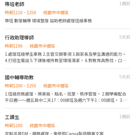
帶班老師
1週前
時薪$210 ~ $250
桃園市中壢區
帶班 數理輔導 環境整理 協助老師處理班級事務
行政助理導師
5天前
時薪$196
桃園市中壢區
1.處理班級學生事務 2.主管交辦事項 3.與家長及學生溝通的能力。
4.打招生電話 5.下課後維持教室環境清潔。 6.對教育具熱忱，口齒
清晰，態度積極，動作迅速者尤佳。
國中輔導助教
5天前
時薪$200 ~ $250
桃園市中壢區
1.班級庶務處理、擦黑板、點名、巡堂、秩序管理。 2.開學需配合
平日週一～週五其中二天17：00排班及週六下午1：00排班。 3.寒
暑假需配合排班。
工讀生
1週前
時薪$200
桃園市中壢區
定點派發DM、雜務處理、會使用Canva製造簡單文案