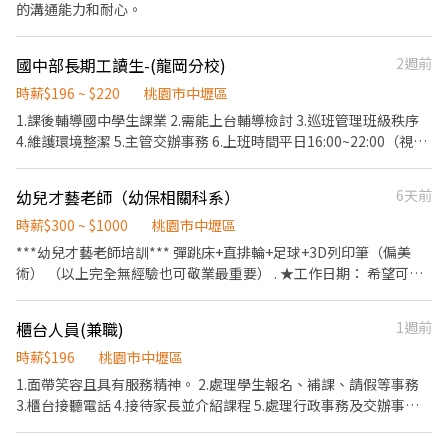
的溝通能力和耐心。
國中部長期工讀生-(龍岡分校)
2週前
時薪$196 ~ $220
桃園市中壢區
1.課後輔導國中學生課業 2.需能上台輔導檢討 3.巡班管理班級秩序
4.維護環境整潔 5.主管交辦事務 6.上班時間平日16:00~22:00（視情
況調整） 7.假日需能配合上班 8.上班日可依課表排班，每日上班亦
可 9.長期優先，短期可再討論
幼兒才藝老師（幼保相關科系）
6天前
時薪$300 ~ $1000
桃園市中壢區
***幼兒才藝老師培訓*** 彈跳床+直排輪+足球+3D列印筆（偏美
術） （以上完全無經驗也可敬業最重要） . ★工作日期： 希望可長
期配合 ★目前缺人時段： 每週一二三四五下午16：00到17：00
（務必提早10分鐘到） . ★報酬： *培訓長期合作老師（教保系畢業
櫃台人員(兼職)
1週前
佳） *跟課助教一堂300元 正式助教一堂400元 *培訓成老師一堂最
低500元，視人數可到1200（面試可以給看薪資單公開透明） ★工
時薪$196
桃園市中壢區
作地點︰桃園全區都有 （騎機車佳，離桃園都不遠） 桃園市政府 桃
1.面帶笑容且具有服務精神。 2.處理學生報名、補課、請假等事務
園後站 桃園大竹 中壢市區 青埔高鐵站 ★工作內容： 教導孩童，安
3.櫃台接聽電話 4.接待家長並介紹課程 5.處理行政事務及交辦事項
全第一 （主要還是訓練孩子們自己做） （工作內容可搜尋FB-起源
6.需有禮貌、耐心、細心，具抗壓性，個性活潑外向，有相關服經
牛創意）
驗者佳 7.會有基本文書技能，中打50字/每分鐘