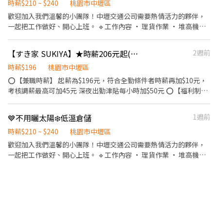
時薪$210 ~ $240
桃園市中壢區
歡迎加入我們溫馨的小團隊！中壢交通公司需要熱情活力的夥伴，
一起把工作做好、開心上班。 🔹工作內容 • 理貨作業 • 堆高機上
架 • 出貨／收貨 • 驗收作業 ✔️ 具物流倉儲經驗者佳 ✔️ 有堆高機證
照者優先 ✔️ 可立即上班者優先錄取 我們給你的： • 彈性排班，學
【すき家 SUKIYA】★時薪206元起(含全勤)★中壢中原店
2週前
業生活好調配 • 友善團隊，彼此互助學習 • 有冷氣吹，夏天不怕
熱 沒經驗沒關係，只要你肯學，誠心歡迎加入我們！ 加入官方賴預
時薪$196
桃園市中壢區
約面試@xinxu
⭕【兼職時薪】 起薪為$196元，符合全勤條件者時薪再加$10元，
考核調薪最高可加45元 深夜出勤津貼每小時加$50元 ⭕【福利制
度】 ★每季一次考核調薪機會 ★享有特休累積 ★免費員工餐 ★三
節福利、生日禮金、夜班出勤津貼 ★提供員工制服及工作鞋 ★年度
💙不用曬太陽❄️低溫倉儲
1週前
健檢 ★勞保、健保，6％勞退提撥 ⭕【工作說明】 《內場》:餐點製
作、食材備料、進貨盤點 《外場》:接待服務顧客、收銀結帳、環境
時薪$210 ~ $240
桃園市中壢區
整潔 用最快速的速度提供美味的牛丼！ 用最有元氣的服務使顧客露
歡迎加入我們溫馨的小團隊！中壢交通公司需要熱情活力的夥伴，
出滿意的笑容！ ★開朗活潑有笑容 ★ＳＯＰ專業流程 ★無經驗可
一起把工作做好、開心上班。 🔹工作內容 • 理貨作業 • 堆高機上
★提供完善職前教育訓練 ⭕【經營理念】 我們是日本第一的速食連
架 • 出貨／收貨 • 驗收作業 ✔️ 具物流倉儲經驗者佳 ✔️ 有堆高機證
鎖ZENSHO集團，我們的理念是"消滅世界的飢餓和貧困"，目標是
照者優先 ✔️ 可立即上班者優先錄取 我們給你的： • 彈性排班，學
成為全球第一的連鎖餐飲集團。 我們堅持使用安全及高品質的食
業生活好調配 • 友善團隊，彼此互助學習 • 有冷氣吹，夏天不怕
材，當場現點現作提供美味可口的日本國民美食-牛丼/咖哩，並以
熱 沒經驗沒關係，只要你肯學，誠心歡迎加入我們！ 加入官方賴預
舒適衛生的用餐環境、熱情用心的服務態度、平實親民的誠懇價
約面試@xinxu
格，強調食品安全，顧客安心。不論是單獨一人、與家人一起、朋