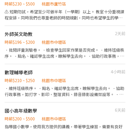
$210 ~ $240 /H ⏰ 早短： 11:00 - 15:00： $215 ~ $230 /H （黃金 4
線時間 早班： 08:00~17:00 晚班1：12：00~21：00 晚班2：17：
時薪$230 ~ $500
桃園市蘆竹區
小時輕鬆賺） 🌜 夜短 (23:00-03:00)： $235 ~ $255 /H 🌆 晚4
00~21：00時段可談 平均約50～80K ✅ 領薪彈性：每月15號準時發
⚠️ 短期勿試，希望至少可做半年（一學期）以上。 教室十分重視課
(16:00-01:00)： $230 ~ $280 /H 🌙 夜10 (23:00-08:00)： $245 ~
薪（可匯款/領現），亦可配合【每週領薪】，週週有錢花！
程安排，同時我們也尊重老師的時間規劃，同時也希望學生的學習
$300 /H 👇 名額跑很快，直接聯絡江江卡位： 💬 L I N E ID：
━━━━━━━━━━━━━━━━━ 📍 【熱門開缺地點 ── 趕
更具有穩定性。 【💼 工作內容】 ✦ 一對一、一對二個別指導授課
@444pnddy （⚠️ 江江好友已滿，搜尋時前面一定要加 @ 才能加官
快卡位】 ━━━━━━━━━━━━━━━━━ 桃園市各行政區皆
✦ 課後寫簡單的課程紀錄回報(無須回家作業，課間完成即可) 【🕗
方帳號報名！） 📱 電話直撥： 0966-889-866
外師英文助教
2天前
有缺額（龜山區、桃園區、蘆竹區、中壢區、平鎮區、八德區...等）
工作時間】 ✦ 每堂課90分鐘 ✦ 您只需提供您方便排課的時間，若有
點擊立即應徵，私訊告知小編你想送哪一區，馬上幫你保留就近站
學生符合您的時段即可安排上課 【🔆工作優勢】 ✦ 不需自備教材 ✦
時薪$196 ~ $200
桃園市中壢區
點！ ━━━━━━━━━━━━━━━━━ 📩 【火速卡位應徵流
不需對接家長 ✦ 課程規劃有專人協助 ✦ 專業的課程培訓 ✦ 會提供
．批閱評量測驗卷。 ．檢查學生回家作業是否完成。 ．維持班級秩
程】 ➊ 點擊填寫廠商制式履歷（1分鐘完成，快速安排送審）： 👉
教材方便您備課 ✦ 提供固定且整潔的授課環境，無須來回奔波 ✦ 教
序。 ．點名、確認學生出席，瞭解學生去向。 ．協助行政事務，如
https://reurl.cc/V292KN 🔒 【隱私防線】個資僅供廠商審核，敏感
室協助您排課，無須自行招生 ✦ 可依照老師時間需求排課 ✦ 遇到教
打字、影印、整理資料、錄音錄影設備架設等。 ．維持教室內環境
欄位（身分證/詳細地址）錄取前皆可先不填！ ➋加入留言： 👉
學問題會有人協助解決，無需自行處理 【🎀 工作報酬】(依能力及
整潔。 ．課後輔導。
https://lin.ee/OBnhVN5 私訊留下 ⌜姓名+電話 +應徵蝦皮外送」💥
數理輔導老師
4小時前
授課狀況而定) 國小：時薪230~290元 國中：時薪240~310元 高
中：時薪350~500元 寒暑假小團班報酬：時薪700~800元 ✦ 有經驗
時薪$210 ~ $250
桃園市中壢區
者可詳談 ✦ 半年後表現優良者視情況調整薪資 ✦ 外縣市工作者，一
．維持班級秩序。 ．點名、確認學生出席，瞭解學生去向。 ．協助
天若３堂課以上，會補貼車馬費 · ˚ * 。ॱ ˚ 🌻歡迎無教學經驗但具
行政事務，如打字、影印、整理資料、錄音錄影設備架設等。 ．維
有教學熱情的您🌻 ˚ * 。ॱ ˚
持教室內環境整潔。 ．輔導國中數理。
國小高年級數學
6天前
時薪$200 ~ $500
桃園市中壢區
指導國小數學，使用我方提供的講義，帶著學生練習，需要有良好