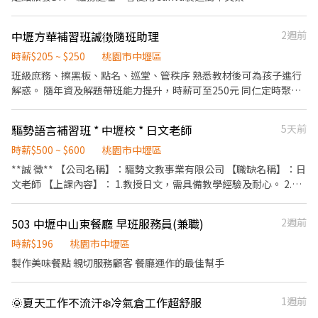
中壢方華補習班誠徴隨班助理
2週前
時薪$205 ~ $250
桃園市中壢區
班級庶務、擦黑板、點名、巡堂、管秩序 熟悉教材後可為孩子進行
解惑。 隨年資及解題帶班能力提升，時薪可至250元 同仁定時聚
餐、彼此相處融洽。 一週至少排班三天， 週六日需輪流支援上班，
段考複習的週日，需配合排班幫孩子做段考加強， 國中時期的數學
驅勢語言補習班 * 中壢校 * 日文老師
5天前
理化成績好的大加分😇 歡迎一同加入文教打工的行列。
時薪$500 ~ $600
桃園市中壢區
**誠 徵** 【公司名稱】：驅勢文教事業有限公司 【職缺名稱】：日
文老師 【上課內容】： 1.教授日文，需具備教學經驗及耐心。 2.兼
職日語教學，採用補習教材。 3.需配合補習班時間。 4.依教師臨近
的校區排課，中心位於台北丶內湖丶桃園丶中壢丶南崁丶新竹皆有
503 中壢中山東餐廳 早班服務員(兼職)
2週前
分校。 【上班地點】：桃園市中壢區中山路88號7樓 【上課時
間】： 週一～週五 18:30～21:30 週六～週日 10:00～17:00 面試
時薪$196
桃園市中壢區
時，會安排試教約10～15分鐘 需具備日文N1證照 歡迎有教學熱忱&
製作美味餐點 親切服務顧客 餐廳運作的最佳幫手
責任感的您～加入我們的行列！
🌞夏天工作不流汗❄️冷氣倉工作超舒服
1週前