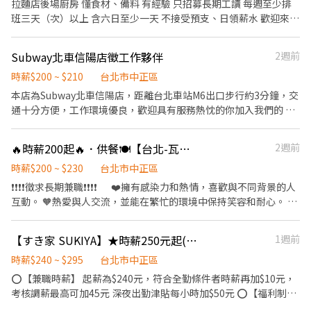
拉麵店後場廚房 懂食材、備料 有經驗 只招募長期工讀 每週至少排
職前教育訓練 ⭕【經營理念】 我們是日本第一的速食連鎖ZENSHO
班三天（次）以上 含六日至少一天 不接受預支、日領薪水 歡迎來電
集團，我們的理念是"消滅世界的飢餓和貧困"，目標是成為全球第
詢問預約試做
一的連鎖餐飲集團。 我們堅持使用安全及高品質的食材，當場現點
Subway北車信陽店徵工作夥伴
2週前
現作提供美味可口的日本國民美食-牛丼/咖哩，並以舒適衛生的用
餐環境、熱情用心的服務態度、平實親民的誠懇價格，強調食品安
時薪$200 ~ $210
台北市中正區
全，顧客安心。不論是單獨一人、與家人一起、朋友一起，皆可享
本店為Subway北車信陽店，距離台北車站M6出口步行約3分鐘，交
受用餐的樂趣。
通十分方便，工作環境優良，歡迎具有服務熱忱的你加入我們的 團
隊。(6個月內短期或暑期者請勿應徵) 工作內容 1.準備高品質的食材
2.製作高品質的潛艇堡 3.提供優良的客戶服務 4.提供舒適、乾淨的
🔥時薪200起🔥．供餐🍽️【台北-瓦城-台北車站】外場長期兼職服務人員
2週前
用餐環境 5.提供客戶快速收銀結帳服務 6.可配合假日排班，須能長
期工作超過6個月
時薪$200 ~ $230
台北市中正區
❗❗❗❗徵求長期兼職❗❗❗❗ ❤️擁有感染力和熱情，喜歡與不同背景的人
互動。 🧡熱愛與人交流，並能在繁忙的環境中保持笑容和耐心。 💛
如有顧客服務經驗將優先考慮。 【✨工作內容✨】 🍜積極參與顧
客接待與服務，確保每位顧客的滿意度。 🥘負責確保餐廳環境和品
【すき家 SUKIYA】★時薪250元起(含全勤)★東門店
1週前
質的維護，為客人提供優質的用餐環境。 🍦專業介紹餐點，同時善
於銷售，提升餐廳業績 【✨上班時間/休假制度✨】 🕛
時薪$240 ~ $295
台北市中正區
10:00~22:00（依營運需求彈性排班，工作時間面試詳洽） 【✨
⭕【兼職時薪】 起薪為$240元，符合全勤條件者時薪再加$10元，
薪資福利✨】 💰NT200~NT230💰（視工作表現考核調整時薪） 💙
考核調薪最高可加45元 深夜出勤津貼每小時加$50元 ⭕【福利制
完整教育訓練，挑戰高時薪 💙每週彈性排班制，同享有薪年假 💙上
度】 ★每季一次考核調薪機會 ★享有特休累積 ★免費員工餐 ★三