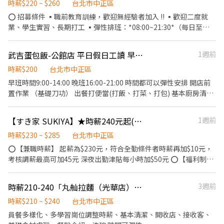
時薪$220 ~ $260
台北市中正區
⭕ 招募條件 ▪職前教育訓練，歡迎無經驗者加入 !! ▪歡迎二度就
業、學生實習、長期打工 ▪彈性排班：*08:00~21:30*（每日至少
排班 4 小時，請於面試時與主管確認班表） ⭕ 工作內容（在職教育
訓練完善，無經驗者OK） 1. 參與壽司製作相關訓練，學習握壽司、
武吉蛋包飯-公館店 平日假日工讀 早班/晚班兼職 時薪200起
1週前
生魚片處理、餐飲衛生管理。 2. 支援門市營運（ 內外場基本作業 ）
3. 協助推動公司訓練制度，成為未來訓練種子人員。 4. 其他主管交
時薪$200
台北市中正區
辦事項。 ⭕獎金福利 ▪生日禮券 ▪員工用餐優惠 ▪年度健檢及津
早班時間9:00-14:00 晚班16:00-21:00 時間都可以彈性安排 開店前
貼 ▪一年4次考核及調薪機會 ▪加班費按每分鐘計算 ▪不定期活動
置作業 （基礎刀功） 出餐打便當(打飯、打菜、打包) 基本廚房清潔
競賽獎金 ▪介紹親朋好友入職，期滿可獲得3,000~10,000元獎金
鍋碗瓢盆清潔 無重物 輕油煙 工作歡樂 不定時聚餐 彈性排班～歡迎
⭕企業魅力 ▪加班費按每分鐘計算，重視員工的辛勤付出。 ▪實力
來試試 配合主管交代工作安排
【すき家 SUKIYA】★時薪240元起(含全勤)★台北站前店
1週前
主義不論年資，且制度完善、升遷調薪快速，適合具有企圖心的
您。 ▪學習日系企業商業禮儀、餐飲相關專業技能，並能接觸店舖
時薪$230 ~ $285
台北市中正區
經營管理。 ▪展店計畫涵蓋全台灣，目標成為台灣第一迴轉壽司品
⭕【兼職時薪】 起薪為$230元，符合全勤條件者時薪再加$10元，
牌。 ▪傾聽員工訴求，共同打造「以人為本」的舒適工作環境。
考核調薪最高可加45元 深夜出勤津貼每小時加$50元 ⭕【福利制
度】 ★每季一次考核調薪機會 ★享有特休累積 ★免費員工餐 ★三
節福利、生日禮金、夜班出勤津貼 ★提供員工制服及工作鞋 ★年度
時薪210-240「丸舢拉麵（光華店）」工讀
3週前
健檢 ★勞保、健保，6％勞退提撥 ⭕【工作說明】 《內場》:餐點製
作、食材備料、進貨盤點 《外場》:接待服務顧客、收銀結帳、環境
時薪$210 ~ $240
台北市中正區
整潔 ★開朗活潑有笑容 ★ＳＯＰ專業流程 ★無經驗可 ★提供完善
員餐多樣化、多學習崗位調整時薪、基本清潔、開收店、接收客、
職前教育訓練 ⭕【經營理念】 我們是日本第一的速食連鎖ZENSHO