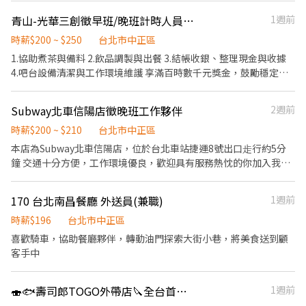
班日提供免費且多樣化菜色員工餐 💙員工本人憑員工證享有集團員
節福利、生日禮金、夜班出勤津貼 ★提供員工制服及工作鞋 ★年度
青山-光華三創徵早班/晚班計時人員青茶專業製作
1週前
工用餐優惠
健檢 ★勞保、健保，6％勞退提撥 ⭕【工作說明】 《內場》:餐點製
作、食材備料、進貨盤點 《外場》:接待服務顧客、收銀結帳、環境
時薪$200 ~ $250
台北市中正區
整潔 ★開朗活潑有笑容 ★ＳＯＰ專業流程 ★無經驗可 ★提供完善
1.協助煮茶與備料 2.飲品調製與出餐 3.結帳收銀、整理現金與收據
職前教育訓練 ⭕【經營理念】 我們是日本第一的速食連鎖ZENSHO
4.吧台設備清潔與工作環境維護 享滿百時數千元獎金，鼓勵穩定出
集團，我們的理念是"消滅世界的飢餓和貧困"，目標是成為全球第
勤 每通過一項崗位考核，即可調整時薪 歡迎對茶飲有興趣的夥伴加
一的連鎖餐飲集團。 我們堅持使用安全及高品質的食材，當場現點
入！
Subway北車信陽店徵晚班工作夥伴
2週前
現作提供美味可口的日本國民美食-牛丼/咖哩，並以舒適衛生的用
餐環境、熱情用心的服務態度、平實親民的誠懇價格，強調食品安
時薪$200 ~ $210
台北市中正區
全，顧客安心。不論是單獨一人、與家人一起、朋友一起，皆可享
本店為Subway北車信陽店，位於台北車站捷運8號出口歨行約5分
受用餐的樂趣。
鐘 交通十分方便，工作環境優良，歡迎具有服務熱忱的你加入我們
的團隊(6個月內短期或暑期者請勿應徵) 工作內容 1.準備高品質的食
材 2.製作高品質的潛艇堡 3.提供優良的客戶服務 4.提供舒適、乾淨
170 台北南昌餐廳 外送員(兼職)
1週前
的用餐環境 5.提供客戶快速收銀結帳服務 6.可配合彈性排班，每周
至少排班3天(周末需輪班)，須能長期工作超過6個月 員工福利 1.獎
時薪$196
台北市中正區
金：每月業績獎金、久任獎金 2.保險：符合勞基法相關規定、意外
喜歡騎車，協助餐廳夥伴，轉動油門探索大街小巷，將美食送到顧
險 3.其他：免費員工制服、員工餐、尾牙餐會及抽獎
客手中
🍣🐟壽司郎TOGO外帶店🔪全台首間🙌晚班兼職👁️看這邊🙌週末240元🙌平日220元
1週前