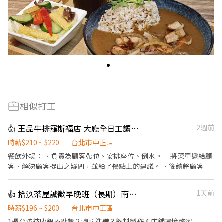
相似打工
👍 王品牛排羅斯褔店 大廳全日工讀（晚班工讀等，意者內洽）
2週前
時薪$210 ~ $220
台北市中正區
餐飲外場： ．負責為顧客帶位、安排座位、倒水。 ．將菜單遞給顧
客、解決顧客提出之疑問，並給予餐點上的建議。 ．後續將顧客點
餐訊息通知廚房做餐，或可進行簡易餐飲之料理。 ．於顧客用餐完
畢後，負責收拾碗盤與清理環境。 ．並負責結帳、收銀等工作。
👍 拾汣茶屋誠徵早晚班（長期）南陽/三重
1天前
時薪$196 ~ $200
台北市中正區
1櫃台接待收銀及點餐 2.物料準備 3.飲料製作 4.店鋪環境整潔