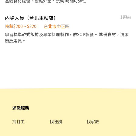
基礎食材處理、餐點介紹、洗碗 時間可彈性
集團，我們的理念是"消滅世界的飢餓和貧困"，目標是成為全球第
一的連鎖餐飲集團。 我們堅持使用安全及高品質的食材，當場現點
內場人員（台北車站店）
1週前
現作提供美味可口的日本國民美食-牛丼/咖哩，並以舒適衛生的用
餐環境、熱情用心的服務態度、平實親民的誠懇價格，強調食品安
時薪$200 ~ $220
台北市中正區
全，顧客安心。不論是單獨一人、與家人一起、朋友一起，皆可享
學習標準韓式飯捲及專業料理製作，依SOP製餐。 準備食材，清潔
受用餐的樂趣。
廚房用具。
求職服務
找打工
找任務
找家教