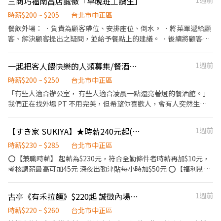
三商巧福南昌店誠徵「早晚班工讀生」
1週前
司提供完善升遷制度(提供專業技能訓練+實務經驗) 只要您願意，公
司願意給您平台盡情發揮。✦ 【門市日常】 1. 商品管理(陳列、補
時薪$200 ~ $205
台北市中正區
貨、收貨驗收、銷售服務) 2. 賣場經營管理 3. 顧客服務/客訴處理 4.
餐飲外場： ．負責為顧客帶位、安排座位、倒水。 ．將菜單遞給顧
收銀結帳服務 5. 環境清潔服務 6. 主管交辦與執行 【基本保障】 勞
客、解決顧客提出之疑問，並給予餐點上的建議。 ．後續將顧客點
保/健保/勞退/團保 我們一起攜手打響在街坊鄰居好名聲，讓顧客上
餐訊息通知廚房做餐，或可進行簡易餐飲之料理，如：煮牛肉麵或
門有賓至如歸的幸福感！
飯類產品 ．於顧客用餐完畢後，負責收拾碗盤與清理環境。 ．並負
一起把客人餵快樂的人類募集/餐酒館外場PT
1週前
責結帳、收銀等工作。 餐飲內場： ．擔任廚師的助手，處理烹飪前
與烹飪中之準備工作與其他餐廳相關事務。 ．負責洗、剝、削、切
時薪$200 ~ $250
台北市中正區
各種食材。 ．負責清理工作環境、設備和餐具。 ．準備不同餐點所
「有些人適合辦公室， 有些人適合凌晨一點還亮著燈的餐酒館。」
需要的食材。 ．協助測量食材的容量與重量。 ．負責擺盤、打包外
我們正在找外場 PT 不用完美，但希望你喜歡人，會有人突然生
帶服務。
日、有人失戀、有人喝到開始聊人生。而你會成為那個讓夜晚順利
運轉的人 （還有員工餐真的不錯。） ✨ 工作內容 • 接待客人、安
【すき家 SUKIYA】★時薪240元起(含全勤)★古亭店
1週前
排座位 • 點餐與送餐、結帳收銀 • 於外場製作簡單小食如：烤土
司/調配飲料等 • 維持店內整潔 • 完成主管交代項目 👋🏽 沒經驗沒
時薪$230 ~ $285
台北市中正區
關係，願意學比較重要，我們更在意： • 有沒有責任感 • 願不願
⭕【兼職時薪】 起薪為$230元，符合全勤條件者時薪再加$10元，
意互相幫忙 • 情緒穩不穩定 • 能不能好好對待客人跟同事 ⸻
考核調薪最高可加45元 深夜出勤津貼每小時加$50元 ⭕【福利制
🍝 我們希望你 • 不會突然人間蒸發 • 配合團隊 • 有餐飲經驗加
度】 ★每季一次考核調薪機會 ★享有特休累積 ★免費員工餐 ★三
分，但不是必要 • 喜歡餐酒館氛圍的人會很適合 I 人可以活下去，
節福利、生日禮金、夜班出勤津貼 ★提供員工制服及工作鞋 ★年度
古亭《有禾拉麵》$220起 誠徵內場工作夥伴
1週前
E 人也會玩得很開 不用社交滿點，但希望你是個好相處的人 美日仍
健檢 ★勞保、健保，6％勞退提撥 ⭕【工作說明】 《內場》:餐點製
在起步中，雖然沒有繁忙的每一分，但我們更著重高品質的每一
作、食材備料、進貨盤點 《外場》:接待服務顧客、收銀結帳、環境
時薪$220 ~ $260
台北市中正區
步，期待你的加入！
整潔 ★開朗活潑有笑容 ★ＳＯＰ專業流程 ★無經驗可 ★提供完善