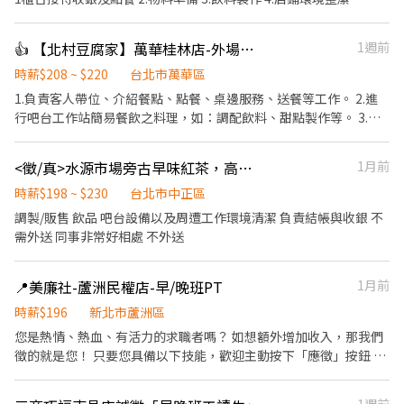
👍 【北村豆腐家】萬華桂林店-外場計時
1週前
時薪$208 ~ $220
台北市萬華區
1.負責客人帶位、介紹餐點、點餐、桌邊服務、送餐等工作。 2.進
行吧台工作站簡易餐飲之料理，如：調配飲料、甜點製作等。 3.於
客人用餐完畢後，負責收拾碗盤與清理環境。 4.完成其他分派的臨
時任務。
<徵/真>水源市場旁古早味紅茶，高時薪
1月前
時薪$198 ~ $230
台北市中正區
調製/販售 飲品 吧台設備以及周遭工作環境清潔 負責結帳與收銀 不
需外送 同事非常好相處 不外送
📍美廉社-蘆洲民權店-早/晚班PT
1月前
時薪$196
新北市蘆洲區
您是熱情、熱血、有活力的求職者嗎？ 如想額外增加收入，那我們
徵的就是您！ 只要您具備以下技能，歡迎主動按下「應徵」按鈕 1.
具有親和力 2. 積極主動、有滿腔熱血的衝勁 3. 具零售或服務業背景
尤佳 但無論有沒有相關工作經驗，都歡迎您成為我們的夥伴～ ✦公