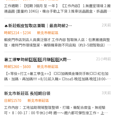
$250➜ 未加班含津貼【$44,000】➜加班最高【$75,900】
房作業 🔺 附設員工餐廳,便利商店,室內停車場 🔺 體檢補助 - 📍地
工作週期：【短期 3個月 至 一年 】 【工作內容】 1.無塵室環境 2.搬
▬▬▬▬▬▬▬【✅快速報名✅】▬▬▬▬▬▬▬ 🅻🅸🅽🅴✅截圖
點：樹林區博愛街(近樹林火車站/樹林高中) 🔗電腦軟板相關製程-機
運晶圓 (重量約 10KG)，機台手動上下貨 3.推車送晶圓盒、拆晶圓外
詢問✅姓名✅電話✅年次✅居住地區 🔺𝑳𝒊𝒏𝒆 𝑰𝑫：【 @840yevne】
台操作.測試組裝.產品檢驗 🔺週日為休息日🔺1-6在排休一天例假日
包裝 【工作時間】 做二休二 固定日班 / 夜班 日班 07:30 ~ 19:30 夜
- ▶️【日班】：07:50-17:10 【薪水】：時薪$230➜ 未加班含津貼
班 19:30 -~07:30 【工作薪資】 日班薪資 34800 夜班薪資 41300 久
🔥新莊蝦皮智取店兼職｜最高時薪234元💰｜免經驗可｜立即應徵🚀蝦智MH
2天前
【$40,480】➜加班最高【$65,600 】 ▶️【夜班】：19:50-05:10(夜
任獎金(任期一年) : >> 整年度平均薪資 * 兩個月 另加 兩萬 / 五萬八
班隔天直接下夜) 【薪水】：時薪$250➜ 未加班含津貼【$44,000】
留任獎金 日/夜 (20000 / 58000) 年終獎金 日/夜 (69600 / 82600)
時薪$214 ~ $234
新北市新莊區
➜加班最高【$75,900】 (夜班隔天直接下夜)
(分成4份每季發放一份) 《休假制度》 做二休二 固定日/夜班 (月休
蝦皮門市店到店人員廣泛徵才 工作內容 智取無人店：包裹搬運與整
─────────────────── ⭕享勞保/健保/團保/勞
15-16天) 【上班地點】 桃園市龜山區華亞五路2號 📩 【火速卡位應
理、維持門市環境整潔、需騎機車跑不同店點（約3~5間智取店）
退6% ⭕環境乾淨明亮 ⭕專員親自詳細解說工作內容
徵流程】 ➊ 點擊填寫廠商制式履歷（1分鐘完成，快速安排送
✅提供完善教育訓練與店面實習(皆有支薪) 工作時間 ⭐ 智取無人店
審）： 👉https://reurl.cc/R2p0LG 🔒 【隱私防線】個資僅供廠商審
⭐ 兼職早班 07:00~12:00、07:30~12:30、08:00~13:00、
暑工爆💖時薪2️⃣6️⃣0️⃣月賺6️⃣0️⃣K周休二日✅免費供餐✅周領✅免費交通車✅生活用品包裝
21小時前
核，敏感欄位（身分證/詳細地址）錄取前皆可先不填！ ➋加入留
08:30~13:30 兼職晚班 17:30~22:30 夜班時段 23:30–03:30，需先在
言： 👉https://lin.ee/OBnhVN5 私訊留下 ⌜姓名+電話 +應徵半導
早班或晚班實習，實習時間最晚可從19:00開始。 薪資待遇 智取
時薪$260 ~ $600
新北市新莊區
體大廠」💥
店：時薪234(含津貼) ✅ 國定假日排班享有雙倍時薪 休假制度 排班
【⭐等役⭐打工⭐暑工學生⭐️⭐️】 💥💥加碼獎金賺到手軟💥💥 紅包加
制，一週排班約4天(假日須可配合排班) 【 工作地點 】 以下門市都
碼、加碼、再加碼!!!! ⭐8/31前入職⭐ 💥toa5 晚班加碼 晚班18:00-
可應徵 ⭐ 智取無人店 ⭐ (各跑店點區域代表門市) 新莊體育 - 智取店
03:00 時薪240+20=260/H(含津貼) 💥報到獎金第一個月出勤
新北市新莊區公園路95號1樓 新莊中港二 - 智取店 新北市新莊區中
85%$3000 💥出勤獎金第二個月出勤85%$3000 ⭐線上書審在家等
新北市新莊區 長短期日領
3天前
港一街126號1樓 新莊中正 - 智取店 新北市新莊區中正路881-16號1
結果 ⭐工作內容:網購包裹理貨、分貨 ⭐【免費供餐 】休息室+餐廳
樓 新莊榮華 - 智取店 新北市新莊區榮華路一段58號1樓 新莊公園 -
有冷氣 ⭐ 冰箱、微波爐、外出用餐、有上鎖置物櫃 ⭐【免費交通車
日薪$1570
新北市新莊區
智取店 新北市新莊區公園路60號1樓 應徵方式 ➤ 加入官方帳號 ➜
上下班】工作簡單好上手、無經驗免擔心 ⭐桃園/新北/新竹都有免費
工作內容： 工地協助現場整理整頓、打雜，需配合度佳，無經驗
https://reurl.cc/bVWdV3 ID：@446nvivi 傳送資料：【截圖職缺＋
交通車➡️超過37條線任選 ⭐排休8天自已可以排二天 ⭐TOA5 日/200
可。 8：00-17：00 午休1小時 週一～週六都可彈性接工作。 上班