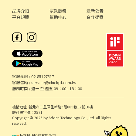
合調店、支援❗❗需可配合調店、支援❗ ✨另外教育訓練、實習皆有支
薪且享勞健保完整保障唷✨ ❤️因每天都有面試，故門市缺額會有變
品牌介紹
家教服務
最新公告
動唷~ ❤️如果您想盡快上工、想找穩定的工作，點選『立即應
平台規範
幫助中心
合作提案
徵』，將盡速為您安排❤️
客服專線 /
02-85127517
客服信箱 /
service@chickpt.com.tw
服務時間 / 週一 至 週五 09：00 - 18：00
機構地址: 新北市三重區重新路5段609巷12號10樓
許可證字號：2571
Copyright © 2026 by Addcn Technology Co., Ltd. All Rights
reserved.
數字科技股份有限公司