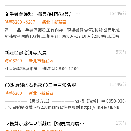
姓名＋電話】 直接聯絡：優信-艾瑞克 0968-932-939
晚/230 可周休六日 ❤️地點：(任選) 📍Tao1倉桃園市大園區建國路
族兼職、工讀均可。
102號 📍Tao3倉 桃園市大園中山南路472號 📍Tao5桃園市觀音區
📱手機保護殼｜搬貨/封箱/拉貨/｜有冷氣、環境好
15小時前
寶倉街108號 📍TAO17桃園市大園區開和路128號5樓 (林口-北車-
南崁交通車) 班別： ❤️TOA5 /TOA1 日/200晚/230 (可周休六日) ❤️
時薪$200 ~ $267
新北市新莊區
TOA17.TOA1.TOA5(排休) ⭐️日班 0800-1700 時薪210/H(含津貼)
產 品：手機保護殼 工作內容：現場搬貨/封箱/拉貨 公司地址：
➜ 36960起薪56000 ⭐️晚班18:00-03:00 時薪240/H(含津貼) ➜
新莊瓊林南路103巷 上班時間：08:00～17:10 ➤ $200/時 加班時
42240起薪73000 ⭐️交通車在這請點入 查看
間：17:30～19:30 ➤ $267/時 休息時間：午休1小時 間休10分
https://reurl.cc/rErN4Z 交通車 上下班 大園 平鎮 八德 中壢 桃園
供 餐：自理 休假方式：週休六日、見紅休 預支方式：可申請日
楊梅 湖口 林口 內壢 中原 大溪 林口 八里 淡水 泰山 新莊 新竹 龍潭
新莊區豪宅清潔人員
5天前
領、週領 應徵方式：按立即應徵，加xingfu558
湖口 ▶湯 小 姐 0965-061660 ▶加我：@436jgfmm ▶連結加入
時薪$200
新北市新莊區
https://lin.ee/93cQwnn 直接傳職缺截圖詢問
社區清潔環境維護 上班時間：8:00-17:00
⭕想賺錢的看過來⭕三重區知名服飾⭕電商理貨⭕時薪200⭕TT
11小時前
時薪$200
新北市新莊區
➖➖➖➖➖➖➖【應徵方式】➖➖➖➖➖➖➖ ☎️ 找【瑞塔】 ➡ 0958-030-
776 ☑️聯絡找我: @921umslm ☑️快速報到:https://lin.ee/7IEMBWG
加入後依照指示提供基本資料⭐優先安排
➖➖➖➖➖➖➖➖➖➖➖➖➖➖➖➖➖➖➖ ✨三重區｜電商網路服飾業 熱情
🦐優質小夥伴🦐新莊區【蝦皮店到店_智取店_門市人員】💖TT
1天前
招募中！✨ ⭕ 工作時間 日班:09:00~18:00 (需能配合常態加班) ⭕