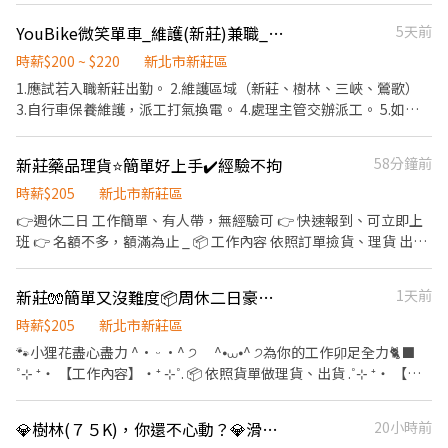
雙頭班：0700-1330 & 1730-0000(全天班) 實際排班補充：(實際排
謝。 【工作服裝】：布鞋、工作手套。 📌 工作時間依照現場狀況調
班依區經理安排為主) 上午 : 7:00-8:30之間到班 , 2-5小時 晚上 :
YouBike微笑單車_維護(新莊)兼職_日班
5天前
整，可能提早或延後結束，須可配合現場異動，依照實際時間計薪
17:30-18:30之間到班 , 2-6小時 ⚠(智取店需有機車) ----------------
（勞務報酬220/hr，用餐休息1小時不計薪/供餐） ⚠️本次工作仍須
時薪$200 ~ $220
新北市新莊區
------------------------------------------------ ▶夜班時段：23:30
視業主最終需求及現場狀況調整，如因業主取消、天候、不可歸責
–03:30（跨日夜班），實際上班時間依門市安排為主。 • 跑點範
1.應試若入職新莊出勤。 2.維護區域（新莊、樹林、三峽、鶯歌）
於本公司之因素導致班別取消，本公司保留調整或取消班別之權利
圍：工作型態為每日跑點約3–10家門市，跑點距離約16km內。 ---
3.自行車保養維護，派工打氣換電。 4.處理主管交辦派工。 5.如外
--------------------------------------------------
勤作業需備有機車及駕照 / 行動網路。 (補助油資10元)
✨✨✨✨✨✨✨✨✨✨✨✨✨✨✨✨✨✨✨✨✨✨ 📍 薪資待遇： 有人店 兼
新莊藥品理貨⭐簡單好上手✔️經驗不拘
58分鐘前
職時薪196元起，跑點時薪每小時多10元 【新莊區】+10地區區域
津貼 ✨✨✨✨✨✨✨✨✨✨✨✨✨✨✨✨✨✨✨✨✨✨ 智取店薪資為
時薪$205
新北市新莊區
$196+10區域津貼+8交通津貼=214 應徵晚班時段每小時多20晚班津
👉週休二日 工作簡單、有人帶，無經驗可 👉 快速報到、可立即上
貼 應徵夜班時段每小時多40晚班津貼
班 👉 名額不多，額滿為止 _ 📦 工作內容 依照訂單撿貨、理貨 出貨
✨✨✨✨✨✨✨✨✨✨✨✨✨✨✨✨✨✨✨✨✨✨ 📍 工作內容：門市營
包裝作業 _ 🕒 上班時間 08:00～17:00 時薪205 ✨麻煩幫點選加入官
運、維護 / 包裹收寄、搬運、盤點、理貨 / 商品銷售、上架排面、進
方帳號 🍯https://lin.ee/WtVXeEh ✨線上詢問或點選立即應徵 ✨諮
貨、補貨 / 顧客接待、收銀結帳 / 環境整潔、門市支援 📍休假制度-
新莊🧤簡單又沒難度📦周休二日豪黑琵✨✨
1天前
詢專線:0980083989 張先生 - ❌求職免收費❌絕無詐騙┃⭕️免費諮詢
排休制 -一周排班2-4天(假日需可配合排班) ------------------------
⭕️安心上工
時薪$205
新北市新莊區
---------------------------------------------------------------------
🐾小狸花盡心盡力 ^• ᵕ •^ ੭ ^⦁⩊⦁^ ੭為你的工作卯足全力🐈‍⬛
------------ 🎯🎯🎯【工-作-地-點】🎯🎯🎯 新莊潭底 - 智取店 新北
˚⊹ ⁺‧ 【工作內容】‧⁺ ⊹˚. 📦 依照貨單做理貨、出貨 .˚⊹ ⁺‧ 【上
市新莊區成功街1號1樓 新莊安國 - 智取店 新北市新莊區頭前路38號
班時間】‧⁺ ⊹˚. 🗓️ 周一至周五 08:00 ～ 17:00 ⭕依訂單可能須加班
1樓 新莊體育 - 智取店 新北市新莊區公園路95號1樓 新莊中港二 - 智
一到三小時 .˚⊹ ⁺‧ 【 休假制度】‧⁺ ⊹˚. 🌈 週休二日 🎌 見紅就休
取店 新北市新莊區中港一街126號1樓 新莊五工店 新北市新莊區五
💎樹林(７５K)，你還不心動？💎滑軌強檔高薪職缺💎便服上工💎免無塵衣💎週休二日💎
20小時前
.˚⊹ ⁺‧ 【薪資福利】‧⁺ ⊹˚. 💸 $205 /h ☝️ 點選【立即應徵】我會速
工路92號1樓 新莊中正 - 智取店 新北市新莊區中正路881-16號1樓