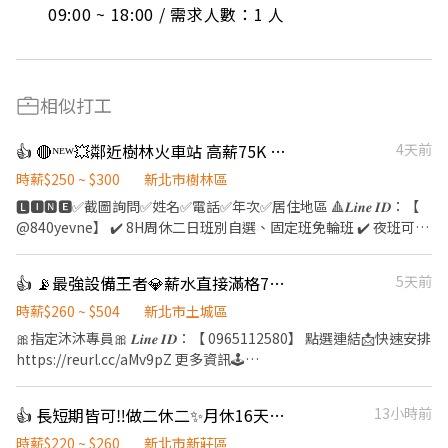
09:00 ~ 18:00 / 需求人數：1 人
相似打工
👍 🔴ᴺᴱᵂ💥鄰近樹林火車站 高薪75K 週領最高10000【夜班隔天下夜 免輪班】
4天前
時薪$250 ~ $300
新北市樹林區
🅻🅸🅽🅴✅截圖詢問✅姓名✅電話✅年次✅居住地區 🔺𝑳𝒊𝒏𝒆 𝑰𝑫：【
@840yevne】 ✔️ 8H周休二日班別自選、固定班免輪班 ✔️ 夜班可隔
日立即下夜 ✔️ 錄取率高,福利好,薪資優渥 ✔️ 簡單作業員, 技術員 無
經驗可,無學歷限制 ✔️ 提供團膳 (團膳/便利商店) ✔️ 工作環境優質,交
👍 📡最強設備王者💎薪水直接滿格7萬5入袋🔥隔天下夜【週領破萬】🕊️公司團膳#高錄取
5天前
通方便 ✔️ 上下午皆有休息時間 ✔️ 恆溫22-25度涼爽冷氣房作業 ✔️
附設員工餐廳,便利商店,室內停車場 ✔️ 勞健保團保勞退6%、三節禮
時薪$260 ~ $504
新北市土城區
金或禮品 ✔️ 完善的教育訓練.資深人員協助指導 ⚡️樹林區博愛街(近
🎀指定沐沐專員🎀 𝑳𝒊𝒏𝒆 𝑰𝑫：【 0965112580】 點選連結📩快速安排
樹林火車站/樹林高中) ⚡️電腦軟板相關製程-機台操作.測試組裝.產品
https://reurl.cc/aMv9pZ 更多資訊🕹️
檢驗 ⚡️休禮拜天/一到六排休(例假日不上班)(薪資含津貼/加班) ⚡️周
https://linkgoods.com/quickly1109
領日班最高9800/夜班10500 ▶️【日班】：07:50-17:10 【薪水】：
─────────────────── 🔺 8H周休二日班別自
👍 長短期皆可‼️做二休二✨月休16天🔥晶圓搬運員 💥可短期2-3個月
13小時前
時薪$230➜ 未加班含津貼【$40,480】➜加班最高【$65,600】
選、固定班免輪班 🔺 夜班可隔日立即下夜 🔺 錄取率高,福利好,薪資
▶️【夜班】：19:50-05:10(夜班隔天直接下夜) 【薪水】：時薪
優渥 🔺 提供團膳,工作環境優質,交通方便 🔺 恆溫22-25度涼爽冷氣
時薪$220 ~ $260
新北市新莊區