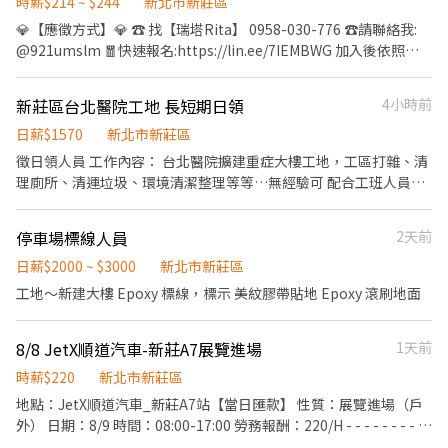
薪資制度 時薪：$200 加班費：依時薪 $200 按勞基法計算 休假：週
時薪$214 ~ $244
新北市新莊區
休二日 ⭕ 餐食 午餐：自理 晚餐：加班超過晚間 8 點免費供應 ⭕ 工
💎【應徵方式】💎 ☎️ 找【瑞塔Rita】 0958-030-776 ☎️請聯絡我:
作內容 檢驗、包裝、出貨等現場作業 手機需置於物櫃，專心工作不
@921umslm 🧧快速報名:https://lin.ee/7IEMBWG 加入後依照指
卡關 長時間站立＋走動式+爬梯上下貨，適合有活力、不怕流汗的
示提供基本資料⭐優先安排 🦐歡迎無經驗、二度就業、學生或想兼
你！ ✨ 我們需要的夥伴 ⭕耐操、肯學習、動作俐落 ⭕喜歡團隊合
差的你/妳加入🦐 ❤️❤️排休，依行事曆見紅天數休❤️❤️ ❤️❤️兼職時
新莊區台北醫院工地 長短期日領
4小時前
作，能一起衝刺出貨量 ⭕需現場面試
段排休一周約3~5天(依實際區經理安排為主，可溝通再討論)❤️❤️ ☀️
☀️☀️【職-缺-介-紹】☀️☀️☀️ 📍工作時間： 長期輪班($29500，會早
日薪$1570
新北市新莊區
晚互輪班唷) 早班：11:00 - 19:30 晚班：14:15 - 22:45 【一般有人
徵日領人員 工作內容： 台北醫院擴建重症大樓工地，工區打雜、清
店】: (以下4個時段可任選固定班，兼職時薪$196 ❤部分區域另有額
理廁所、清運垃圾、環境清潔整理等等…無經驗可 配合工班人員
外津貼 早班兼職： 早6時段：10:30 - 17:00 早6時段：11:00 - 17:30
8：00-17：00 午休ㄧ小時 週一～週六可彈性配合承接上工 下班馬
(早6兩個時段都需能配合排班) -------------------------------------
上領
停車場標線人員
2天前
---------------- 午班兼職：15:00~19:00 ---------------------------
-------------------------- 晚班兼職： 晚4：18:45~22:45 (如應徵晚
日薪$2000 ~ $3000
新北市新莊區
4時段，可接受平日晚4，但假日兩天需能配合晚6時段) 晚6：
工地～新建大樓 Epoxy 標線，標示 美紋膠帶貼地 Epoxy 滾刷地面
16:15~22:45 ⚠晚4缺的門市比較少，可能會需要等待，多數會以晚
6為主唷! ----------------------------------------------------- 【智
取店】 (時薪為196+8交通津貼=204) ❤部分區域津貼不同可額外詢
8/8 JetX順道汽車-新莊A7展覽進場
1天前
問~ ▶早班：
時薪$220
新北市新莊區
07:00~12:00/07:30~12:30/08:00~13:00/08:30~13:30(彈性排班) ▶
地點：JetX順道汽車_新莊A7站【當日匯款】 性質：展覽進場（戶
午班：15:00~19:00 ▶晚班：
外） 日期：8/9 時間：08:00-17:00 勞務報酬：220/H - - - - - - - - -
17:30~21:30/18:00~22:00/18:30~22:30 【晚班津貼另加 $20/H) ▶
- ✅協助確認好可參與的日期、時間，可以參與配合夥伴再報名，謝