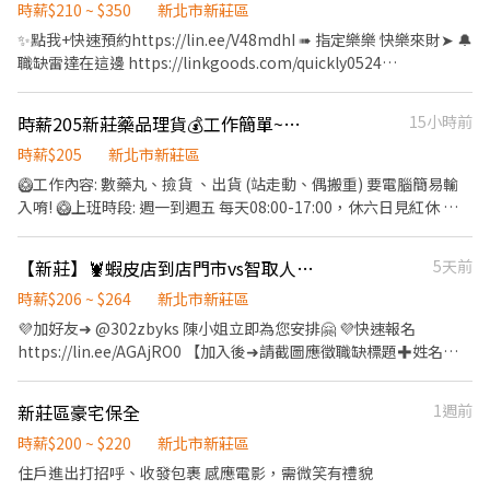
度回覆你！ ✌️ 或加入 🅻🅸🅽🅴：https://lin.ee/8rsUSDv 🤟 留言
時薪$210 ~ $350
新北市新莊區
新莊民安二店 新北市新莊區民安西路50號1樓 新莊榮華 - 智取店 新
「姓名＋電話＋截圖職缺」就能聯繫上～ 若想參考其他職缺，可以
北市新莊區榮華路一段58號1樓 新莊公園 - 智取店 新北市新莊區公
✨點我+快速預約https://lin.ee/V48mdhI ➠ 指定樂樂 快樂來財➤ 🔔
到我的Threads，看更多更多的職缺喔♬ My Threads：
園路60號1樓 新莊建福店 新北市新莊區建福路59巷13號1樓 新莊雙
職缺雷達在這邊 https://linkgoods.com/quickly0524
tsaipei_ruby https://reurl.cc/7b2vad 別害羞❌別害怕❌找工作聯
鳳店 新北市新莊區雙鳳路34號1樓 新莊龍安店 新北市新莊區龍安路
━━━━━【安心求職 ♥ 免服務費】━━━━━ 🔔請洽專線
繫我⭕
287號1樓 新莊民安店 新北市新莊區民安西路201號1樓 新莊中平店
☎️0965-083880 樂樂 ✉️ ID:@588wdhkl 一定要加@】 ☑️手機號碼
時薪205新莊藥品理貨💰工作簡單~報到快
15小時前
新北市新莊區中平路184巷32號1樓 三重光復 - 智取店 新北市三重區
搜尋可直接加好友 ➖➖➖➖➖➖➖➖➖➖➖➖➖➖➖ 【上市上櫃公司】✨
光復路一段21號1樓 三重三民 - 智取店 新北市三重區三民街77號1樓
技術型強檔高薪職缺 ✨抽屜/櫃版滑軌✨夾娃娃機的機械手臂 ❤️簡單
時薪$205
新北市新莊區
三重慈愛 - 智取店 新北市三重區慈愛街74號1樓 三重五華 - 智取店
滑軌處理組裝｜就像組玩具❤️ ⭐️週領高達$7200 ⭐️便服上工免無塵衣
🥝工作內容: 數藥丸、撿貨 、出貨 (站走動、偶搬重) 要電腦簡易輸
新北市三重區五華街62之1號1樓 三重龍門二店 新北市三重區龍門路
⭐️提供免費機車位汽車位 ⭐️提供美味員工餐廳 ⭐️提供吸菸區 ⭐️廠內有
入唷! 🥝上班時段: 週一到週五 每天08:00-17:00，休六日見紅休 🥝
232號1樓 三重雙園 - 智取店 新北市三重區雙園街124號1樓 三重中
便利商店 ------------【詳細資訊】------------ 【工作地點】新北市
上班地點: 新莊區瓊林南路187巷 時薪205元 --------------------- ✍
正店 新北市三重區中正北路101號1樓 三重正義 - 智取店 新北市三
樹林區三多路➜近三多國中 【工作內容】滾珠螺桿／線性滑軌 機台
(◔◡◔)應徵、詢問歡迎直接聯繫 招募專員賴 https://lin.ee/PGxf2s9
【新莊】🦞蝦皮店到店門市vs智取人員⚡兼職首選⚡地點任選⚡錄取高GJ
5天前
重區正義北路335號1樓 ※目前只缺長期為主喔~ -以上地址皆可應
操作、組裝、檢驗 【休息時間】中午休息1h 上下午各10分 【休假
加入後請留言 :姓名/電話/應徵工作截圖 💡依法投保勞健保、勞退 無
徵- ❤️❤️獨家福利，名額有限＿為您找到最符合需求的天使職缺。❤️
方式】週休二日 【上班時間/薪資】-含津貼加班- ➡️日班
收取任何服務費仲介費抽成
時薪$206 ~ $264
新北市新莊區
❤️
08:00~17:00 時薪$210 薪約$36080~67000 ➡️夜班20:00~05:00 時
💜加好友➜ @302zbyks 陳小姐立即為您安排🤗 💜快速報名
薪$235 薪約$41360~75600 ➖➖➖☀️錯過會想哭，先報名止痛☀️
https://lin.ee/AGAjRO0 【加入後➜請截圖應徵職缺標題✚姓名✚
➖➖➖ ⭕️享有勞、健保、團保勞退6％⭕️ ☎️快速來電預約：0965-
電話✚居住地區】 ＝＝＝＝＝＝＝＝＝＝＝＝＝＝＝＝＝＝＝＝＝
083880 ➤ 樂樂專員 官方:@588wdhkl ➤記得要加@ ☑️手機號碼搜
＝＝＝＝＝ 🦐【工作內容】 一般店 - 包裹收寄、搬運、盤點、理
尋可直接加好友 ━━━━━━━━━━━━━━━━━━━━ ⭕️免
新莊區豪宅保全
1週前
貨、收銀結帳、接待等 智取店：理貨、搬運、維持門市作業區環
費諮詢、仲介費、服務費 ⭕️享有勞健保、團保勞退6％ ✔️實體門市
境、清潔維護作業、需有交通工具 (一天需跑店3~5間智取店) 🦐
時薪$200 ~ $220
新北市新莊區
經營、正規公司 ✔️高錄取、非詐騙、拒絕騙個資
【上班時間】： 一般店 ↓ 早班時段 - 11:00~17:30 晚班時段 -
住戶進出打招呼、收發包裹 感應電影，需微笑有禮貌
16:15~22:45、18:45~22:45 ➤ (假日需配合6H) ＝＝＝＝＝＝＝＝＝