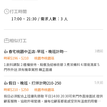
打工時間
17:00 ~ 21:30 / 需求人數：3 人
相似打工
👍 春宅桃園中正店-早班、晚班計時人員
3週前
時薪$196 ~ $210
桃園市桃園區
1.飲料調製 2.櫃檯接待、點餐及結帳收銀 3.煮茶備料 4.環境清潔 5.
門市外送 須有機車駕照 轉正面議
👍 假日、晚班、打烊計時210-250
5天前
時薪$210 ~ $250
桃園市桃園區
假日必須配合上班優先錄取 平日14:00 20:30可來門市直接面試 提供
顧客服務，協助外場營運，讓每位顧客都能感受到有溫度的用餐體
驗。 簡易餐點製作，廚房相關事務。為顧客呈現安心且高品質的用