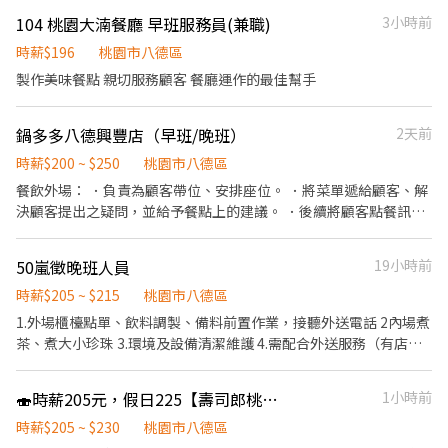
104 桃園大湳餐廳 早班服務員(兼職)
3小時前
時薪$196
桃園市八德區
製作美味餐點 親切服務顧客 餐廳運作的最佳幫手
鍋多多八德興豐店（早班/晚班）
2天前
時薪$200 ~ $250
桃園市八德區
餐飲外場： ．負責為顧客帶位、安排座位。 ．將菜單遞給顧客、解
決顧客提出之疑問，並給予餐點上的建議。 ．後續將顧客點餐訊息
通知廚房做餐。 ．於顧客用餐完畢後，負責收拾碗盤與清理環境。
．並負責結帳、收銀等工作。 餐飲內場： ．負責洗、剝、削、切各
50嵐徵晚班人員
19小時前
種食材。 ．負責清理工作環境、設備和餐具。 ．準備不同餐點所需
要的食材。 ．負責擺盤服務。
時薪$205 ~ $215
桃園市八德區
1.外場櫃檯點單、飲料調製、備料前置作業，接聽外送電話 2內場煮
茶、煮大小珍珠 3.環境及設備清潔維護 4.需配合外送服務（有店車
可騎） 以上對餐飲工作有熱忱，有責任感、抗壓性佳，歡迎加入 面
試時間為14:00-16:30，也可直接攜帶履歷來應徵。
🍣時薪205元，假日225【壽司郎桃園八德置地店】兼職人員
1小時前
時薪$205 ~ $230
桃園市八德區