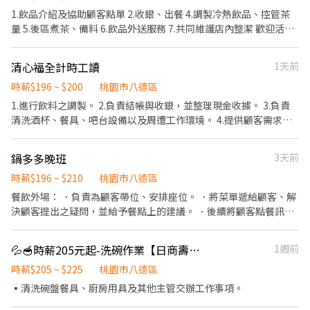
1.飲品介紹及協助顧客點單 2.收銀、出餐 4.調製冷熱飲品、控管茶
量 5.後區煮茶、備料 6.飲品外送服務 7.共同維護店內整潔 歡迎活潑
開朗又有責任心的你/妳 加入 得正#發揮所長 展現熱忱
清心福全計時工讀
1天前
時薪$196 ~ $200
桃園市八德區
1.進行飲料之調製。 2.負責結帳與收銀，並整理現金收據。 3.負責
清洗酒杯、餐具、吧台設備以及周遭工作環境。 4.提供顧客需求服
務且協助介紹及銷售門市商品。 5.協助外送服務及外送(需有駕照)
時間可詳談 #長期 可只假日
鍋多多晚班
3天前
時薪$196 ~ $210
桃園市八德區
餐飲外場： ．負責為顧客帶位、安排座位。 ．將菜單遞給顧客、解
決顧客提出之疑問，並給予餐點上的建議。 ．後續將顧客點餐訊息
通知廚房做餐，或可進行簡易餐飲之料理。 ．於顧客用餐完畢後，
負責收拾碗盤與清理環境。 ．並負責結帳、收銀等工作。 餐飲內
💦🥣時薪205元起-洗碗作業【日商壽司郎】桃園八德置地店
1週前
場： ．準備工作與其他餐廳相關事務。 ．負責洗、剝、削、切各種
食材。 ．負責清理工作環境、設備和餐具。 ．準備不同餐點所需要
時薪$205 ~ $225
桃園市八德區
的食材。 ．協助測量食材的容量與重量。
▪清洗碗盤餐具、廚房用具及其他主管交辦工作事項。