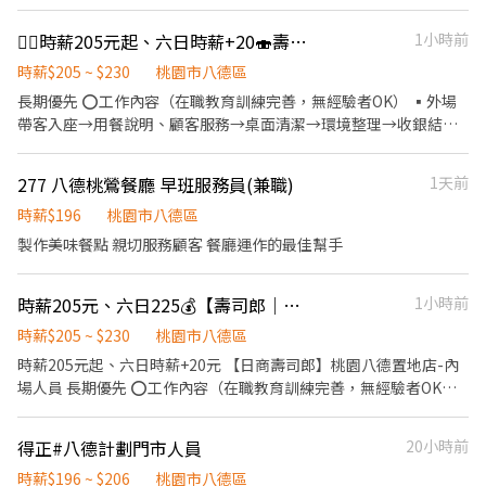
#有公司車 #享有勞健保#週排班彈性 #免費制服#員工餐折扣#優質
環境
❤️‍🔥時薪205元起、六日時薪+20🍣壽司郎八德置地店-外場人員
1小時前
時薪$205 ~ $230
桃園市八德區
長期優先 ⭕工作內容（在職教育訓練完善，無經驗者OK） ▪外場
帶客入座→用餐說明、顧客服務→桌面清潔→環境整理→收銀結帳
等 ⭕️ ▪清洗碗盤餐具、廚房用具及其他主管交辦工作事項。
277 八德桃鶯餐廳 早班服務員(兼職)
1天前
時薪$196
桃園市八德區
製作美味餐點 親切服務顧客 餐廳運作的最佳幫手
時薪205元、六日225💰【壽司郎｜桃園八德置地店】內場夥伴招募中
1小時前
時薪$205 ~ $230
桃園市八德區
時薪205元起、六日時薪+20元 【日商壽司郎】桃園八德置地店-內
場人員 長期優先 ⭕工作內容（在職教育訓練完善，無經驗者OK）
▪外場 帶客入座→用餐說明、顧客服務→桌面清潔→環境整理→收
銀結帳 等 ▪內場 商品進貨→食材處理→餐點製作→餐具清洗→環境
得正#八德計劃門市人員
20小時前
整理→庫存盤點 等 ▪清洗碗盤餐具、廚房用具及其他主管交辦工作
事項。
時薪$196 ~ $206
桃園市八德區