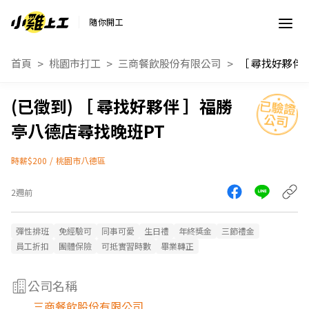
隨你開工
首頁
桃園市打工
三商餐飲股份有限公司
［ 尋找好夥伴 ］福勝
亭八德店尋找晚班PT
時薪$200
/
桃園市八德區
2週前
彈性排班
免經驗可
同事可愛
生日禮
年終獎金
三節禮金
員工折扣
團體保險
可抵實習時數
畢業轉正
公司名稱
三商餐飲股份有限公司