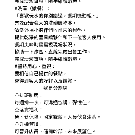
完成清潔事項，隨手維護環境。
#洗區（撤餐）：
「喜歡玩水的你別錯過，餐期機動組。」
有效配合強大的洗碗機乾爹，
清洗外場小夥伴們收進來的餐盤，
提供乾淨的器具讓夥伴和下一位客人使用。
餐期尖峰時段需視現場狀況，
協助一下炸區、直線完成出餐工作。
完成清潔事項，隨手維護環境。
#堅持用心、重視：
要相信自己提供的餐點，
會得到客人的好評以及讚賞。
——————我是分割線——————
⚠️排班制度：
每週排一次，可溝通協調，彈性佳。
⚠️落實福利：
勞、健保障，國定雙薪，人員伙食津貼。
⚠️升遷管道：
可晉升店員、儲備幹部，未來展望佳。