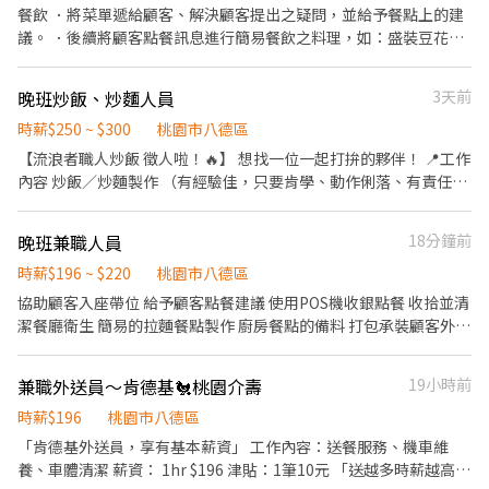
餐飲 ．將菜單遞給顧客、解決顧客提出之疑問，並給予餐點上的建
議。 ．後續將顧客點餐訊息進行簡易餐飲之料理，如：盛裝豆花、
配料、調配飲料等。 ．於顧客用餐完畢後，負責收拾碗盤與清理環
境。 ．並負責結帳、收銀等工作。 ．負責洗、削、切各種食材。 ．
晚班炒飯、炒麵人員
3天前
負責清理工作環境、設備和餐具。 ．準備不同餐點所需要的食材。
．協助測量食材的容量與重量。 ．負責擺盤、打包外帶、協助外送
時薪$250 ~ $300
桃園市八德區
服務。
【流浪者職人炒飯 徵人啦！🔥】 想找一位一起打拚的夥伴！ 📍工作
內容 炒飯／炒麵製作 （有經驗佳，只要肯學、動作俐落、有責任
感。） 📍工作地點 八德區建國路1154號 📍工作時間 10:00～13:30
16:00～20:30（詳細時間私訊討論） 我們希望你： ✔ 有責任感 ✔
晚班兼職人員
18分鐘前
做事不拖拉 ✔ 願意配合團隊 ✔ 對餐飲有熱忱 薪資依能力及經驗面
談， 能力越好，薪資越高。 有興趣歡迎來電詢問。0989-617-177
時薪$196 ~ $220
桃園市八德區
一起把每一份炒飯炒到最好吃！💪🍳
協助顧客入座帶位 給予顧客點餐建議 使用POS機收銀點餐 收拾並清
潔餐廳衛生 簡易的拉麵餐點製作 廚房餐點的備料 打包承裝顧客外帶
的餐點 餐廳的衛生及清潔
兼職外送員～肯德基🐔桃園介壽
19小時前
時薪$196
桃園市八德區
「肯德基外送員，享有基本薪資」 工作內容：送餐服務、機車維
養、車體清潔 薪資： 1hr $196 津貼：1筆10元 「送越多時薪越高」