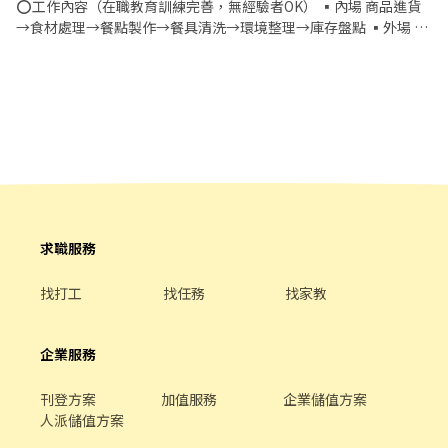
⭕工作內容（在職教育訓練完善，無經驗者OK） ▪內場 商品進貨
→食材處理→餐點製作→餐具清洗→環境整理→庫存盤點 ▪外場 帶
客入座→用餐說明、顧客服務→桌面清潔→環境整理→收銀結帳 等
⭕️ ▪清洗碗盤餐具、廚房用具及其他主管交辦工作事項。 ⭐️⭐️假日
時薪➕20元
求職服務
找打工
找任務
找家教
企業服務
刊登方案
加值服務
企業儲值方案
人派儲值方案