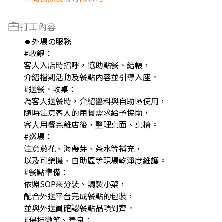
打工內容
🍀外場の服務
#收銀：
客人入店時招呼，協助點餐、結帳，
介紹檔期活動及餐點內容並引導入座。
#送餐、收桌：
為客人送餐時，介紹醬料與自助區使用，
隨時注意客人的用餐需求給予協助，
客人用餐完離店後，整理桌面、桌椅。
#巡場：
注意蔥花、海帶芽、茶水等補充，
以及可樂機、自助區等現場乾淨度維護。
#餐點準備：
依照SOP來分裝、調製小菜，
配合外送平台完成餐點的包裝，
並與外送員確認餐點品項到齊。
#保持微笑、善良：