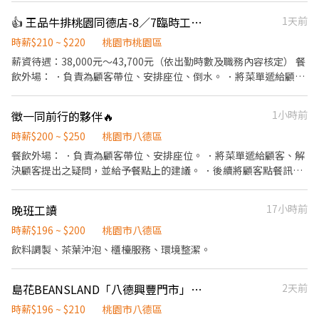
餐享受。 時數、時間可談
👍 王品牛排桃園同德店-8／7臨時工或大廳晚班假日計時或見習襄理可內洽詳談
1天前
時薪$210 ~ $220
桃園市桃園區
薪資待遇：38,000元～43,700元（依出勤時數及職務內容核定） 餐
飲外場： ．負責為顧客帶位、安排座位、倒水。 ．將菜單遞給顧
客、解決顧客提出之疑問，並給予餐點上的建議。 ．後續將顧客點
餐訊息通知廚房做餐 ·於用餐中為顧客按照順序送餐 ．於顧客用餐
徵一同前行的夥伴🔥
1小時前
完畢後，負責收拾碗盤與清理環境。
時薪$200 ~ $250
桃園市八德區
餐飲外場： ．負責為顧客帶位、安排座位。 ．將菜單遞給顧客、解
決顧客提出之疑問，並給予餐點上的建議。 ．後續將顧客點餐訊息
通知廚房做餐。 ．於顧客用餐完畢後，負責收拾碗盤與清理環境。
．並負責結帳、收銀等工作。 餐飲內場： ．負責洗、剝、削、切各
晚班工讀
17小時前
種食材。 ．負責清理工作環境、設備和餐具。 ．準備不同餐點所需
要的食材。 ．負責擺盤服務。
時薪$196 ~ $200
桃園市八德區
飲料調製、茶葉沖泡、櫃檯服務、環境整潔。
島花BEANSLAND「八德興豐門市」徵長期早班、晚班
2天前
時薪$196 ~ $210
桃園市八德區