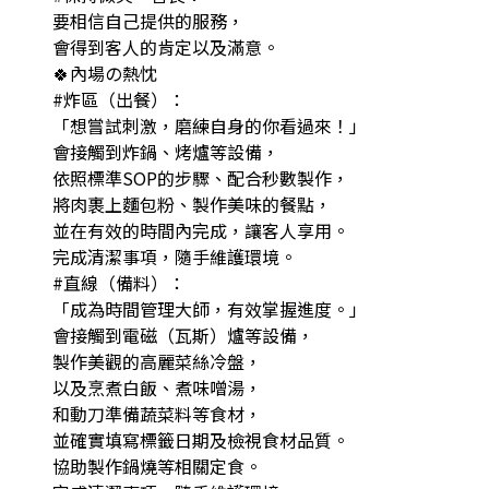
要相信自己提供的服務，
會得到客人的肯定以及滿意。
🍀內場の熱忱
#炸區（出餐）：
「想嘗試刺激，磨練自身的你看過來！」
會接觸到炸鍋、烤爐等設備，
依照標準SOP的步驟、配合秒數製作，
將肉裹上麵包粉、製作美味的餐點，
並在有效的時間內完成，讓客人享用。
完成清潔事項，隨手維護環境。
#直線（備料）：
「成為時間管理大師，有效掌握進度。」
會接觸到電磁（瓦斯）爐等設備，
製作美觀的高麗菜絲冷盤，
以及烹煮白飯、煮味噌湯，
和動刀準備蔬菜料等食材，
並確實填寫標籤日期及檢視食材品質。
協助製作鍋燒等相關定食。