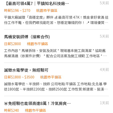
【最高可領4萬7｜平鎮知名科技廠｜大量徵才｜高錄取｜可轉正】
5天前
不無聊！ ⭕多種時段任 ▶早班：07:00～15:00 ▶中班：15:00～
23:00 ▶晚上工讀：17:00～23:00或18:00～23:00 ▶大夜班：23:00
時薪$196 ~ $270
桃園市平鎮區
～07:00 ⭐短時數兼職：14:00～18:00；15:00～19:00 補充說明：大
平鎮大廠誠徵「高穩定度」夥伴 💰 最高可領 47K！獎金拿好拿滿 這
夜班需先於其他班別實習約1～3個月(依學習狀況安排正式下夜班)
份工作不難，但我們尋找能吃苦、想穩定賺錢的你！ 📍 環境優質：
⭕薪資待遇 時薪196～201元 ⭕休假制度：排休制 ⭕福利亮點 ✅員
全廠區備有強冷氣，需穿著「全身防塵服」（環境超乾淨，不用擔
工免費停車位 ✅完整教育訓練制度 ✅同事好相處、工作環境單純 ✅
心弄髒衣服）。 📍 挑戰高薪： 工作內容為鎖螺絲、點膠等輕作業，
表現優良有機會轉長期發展
馬桶安裝師傅（接案合作)
5天前
需可適應「久站」（手腳俐落、體力佳者優先錄取）。 💰 挑 戰 高
月 領： (薪資依出勤狀況及產能效率評核，最高可領額度如下) ✅ 見
日薪$2800
桃園市平鎮區
紅休常日班/做二休二(日)｜最高可領 $38,700 ✅ 見紅休常夜班/做二
工作內容 * 馬桶拆除、安裝及測試 * 現場基本施工與清潔 * 協助舊
休二(夜)｜最高可領 $47,700 ⚠️ 江江提醒： 我們重視出勤，只要你
馬桶清運（依案件計費） * 配合公司派案及施工規範 工作地區 * 桃
表現穩定、不遲到早退，高額獎金絕對領得到！ 另有時 薪 制 ☀️ 常
園市 * 新北市 * 台北市 （偏遠地區如新店山區等，另有跨區費；如
日班 (08:00 – 17:15) │ 週休六日 ➔ 時薪 $200 ~ $220/H ☀️ 二二日
因現場環境因素無法安裝，提供空趟費。） 案件量 * 每月基本 20 件
誠徵水電學徒，無經驗可
4天前
班 (07:00 – 19:00) │ 做二休二 ➔ 時薪 $210 ~ $230/H 🌙 常夜班
起 * 穩定派案，最高可達 60 件以上 薪資與費用 * 安裝工資：每顆
(22:00 – 07:15) │ 週休六日 ➔ 時薪 $230 ~ $250/H 🌙 二二夜班
NT$1,600 起（近期將調薪） * 一趟標準安裝案件：NT$2,800 起 *
日薪$1800 ~ $3500
桃園市平鎮區
(19:00 – 07:00) │ 做二休二 ➔ 時薪 $240 ~ $260/H ⚠️ 備註：月 薪
登高費：每層加 NT$100 * 舊馬桶丟棄費：NT$700 * 運費：
誠徵水電學徒、半技師、技師 公司地點:平鎮區 工作地點:北北基 學
制與時 薪 制為獨立方案，只能擇一應徵，不可混搭。 📍 地點：平
NT$400 * 非標準安裝另依施工內容加價 合作條件 * 需自備備貨倉庫
徒1800起、半技師2200起、技師2500起 工作性質:新建案、裝潢修
鎮工業區（平鎮區工業十路4號） 📲 想挑戰高薪加 L I N E： @ 4 4 4
（公司可先借出馬桶備貨） * 具馬桶安裝、水電或衛浴施工經驗者
改場、室內二次配 現金/轉帳都可 各位好 我們公司環境單純、公司
p n d d y (江江) 📞 直接電話預約： 0966-889-866
優先 * 自備基本施工工具及交通工具尤佳 * 做事細心、守時、有責
內部相處融洽 專業性的指導，讓你不會再學習的路上迷茫 有關水跟
🚨免經驗也能領高達8萬！冷氣房爽缺🔥週週領錢不是夢！
1天前
任感，能與客戶良好溝通 * 可長期穩定配合者優先 歡迎有經驗的師
電，我們都有承接 歡迎加入我們的行列👍
傅加入我們，一起長期合作、穩定接案。如有興趣，請私訊提供您
時薪$240
桃園市平鎮區