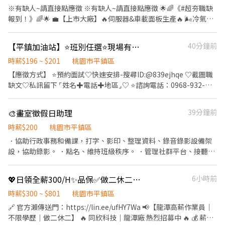
的施工經驗、服務地區及聯絡方式，我們將盡快與您聯繫。
※有缺人~請直接點應徵 ※有缺人~請直接點應徵 🌟🌈《#超夯職缺
報到！》🌈🌟 💼【上市大廠】🔥伺服器&車載面板生產🔥 🌬️冷氣房
上班、不用經驗也可以💯 🎉最.高.薪上.看 8.4.K，還可以✨週領薪✨
錢錢來得快！ 排休制 🍱｜【優質福利】你值得最棒的待遇！ ✔ 免經
【平鎮加油站】⭐班別任選⭐現場有人教⭐無經驗可⭐兼職⭐經自CC
40分鐘前
驗 ✔ 有供餐 ✔ 不輪班 ✔ 工作超簡單 ✔ 冷氣房 －－－－－－－ 💖
【薪資超甜】💖 🕐 日班：08:00~20:10 時薪 $220 約 $51,627～最高
時薪$196 ~ $201
桃園市平鎮區
$77,881 (含津貼 .加班) 🌙 夜班：20:00~08:10 時薪 $240， 約
【應徵方式】 ⭐預約面試♡快速安排-搜尋ID:@839ejhqe ♡截圖職
$56,321～最高 $84,961！ (含津貼 .加班) －－－－－－－ 🪙 週領區
缺文♡私訊留下 ⌜姓名✚電話✚地區⌟♡ ⭐諮詢電話：0968-932-
間 $7500～$10800 🎉 產品：雲端伺服器、HDI板(手機、平板電腦
553-黃S (yosin027) ❌求職免收費❌絕無詐騙┃⭕️免費諮詢⭕️安心
零件) 工作內容：機台操作、檢驗測試 不用擔心你不懂～ 工作其實
上工 ---------------------------------------- ✅ 桃園、八德工作地點
🎨畫室徵假日助理
39分鐘前
都已經分工分好了 每個人只要負責一小部分~ －－－－－－－ ✅簡
任選 ✅ 日班、中班、夜班可選 ✅ 現場完整教學 ✅ 每月排休8天 📍
單操作一下機器 ✅檢查板子有沒有瑕疵 ✅做包裝／搬料／貼標籤等
【工作地點】擇一 桃園市平鎮區中興路平鎮段0000號 桃園市平鎮區
時薪$200
桃園市平鎮區
等 ✅不難學，新手友善 無經驗OK ✅大部分都是站著／坐著作業，有
金陵路五段0000號 ⏰【班別及薪資】 ☀️ 日班｜07:00～15:00｜時
．協助行政事務和備課，打字、影印、整理資料、錄音錄影設備架
冷氣房 💸【還有額外獎金喔！】 🎁留才久任獎金： 20,000 元！ 📢
薪 $196 🌤️ 中班｜15:00～23:00｜時薪 $196 🌙 夜班｜23:00～
設，協助錄影。 ．點名、維持班級秩序。 ．管理社群平台、接聽電
📢📢 💥機會難得！固定班、不熬夜、不輪班～ 💥超高週領薪～讓你
07:00｜時薪 $201 ※夜班含每小時 $5津貼 🛠【工作內容】 ▪ 協助
話協助招生。 ．畫材上架、盤點庫存。 ．維持教室環境整潔。 ．完
週週有錢拿～ 💥帶上好友一起來賺錢吧！ －－－－－－－ 【 快可
汽、機車加油及洗車 ▪ 贈品兌換及簡易顧客服務 ▪ 協助結帳、資
成雇主交代工作事項。
立-艾霏專員 】 ◼0965.123.880◼@337qqxyw
💖日領全薪300/H✨品保✅做二休二✅公司供餐✅免費交通✅免費停車
6小時前
料回報 ▪ 維持站內環境整潔 🌟 工作流程清楚、容易上手，無相關
https://lin.ee/G8ikq9Jj
經驗也能應徵！ 📌 應徵夜班者，須先於日班或中班實習1～3個月；
時薪$300 ~ $801
桃園市平鎮區
實際時間依學習進度及工作表現評估
🔗 官方瀨傳送門：https://lin.ee/ufHY7Wa 📢【龍潭高薪作業員｜
不限學歷｜做二休二】 🔥 同欣科技｜龍潭廠 熱烈招募中 🔥 💰 薪資