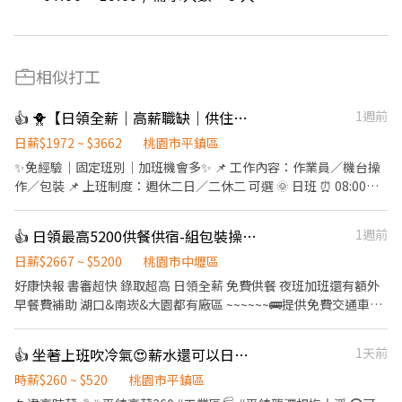
相似打工
👍 🐥【日領全薪｜高薪職缺｜供住宿｜平鎮】🐥
1週前
日薪$1972 ~ $3662
桃園市平鎮區
✨免經驗｜固定班別｜加班機會多✨ 📌 工作內容：作業員／機台操
作／包裝 📌 上班制度：週休二日／二休二 可選 🌞 日班 ⏰ 08:00－
17:15（8H） 💰 時薪約 220 元 🌙 夜班 ⏰ 22:00－07:15（8H） 💰
時薪約 250 元 🔥 二休二班別也有缺！ 日班／夜班皆可安排 🌞二休
👍 日領最高5200供餐供宿-組包裝操作機台
1週前
二班日班 ⏰ 07:00－19:00（12H） 💰 時薪約 230 元 🌙二休二班夜
班 ⏰ 19:00－07:00（12H） 💰 時薪約 260 元 加班費另計，收入更
日薪$2667 ~ $5200
桃園市中壢區
穩定！ 💰額外獎金最高4200 💰 ✅ 免經驗可 ✅ 可立即上工 ✅ 冷氣廠
好康快報 書審超快 錄取超高 日領全薪 免費供餐 夜班加班還有額外
房 ✅ 提供制服 ✅ 提供住宿 ✅ 穩定長期工作 #提供住宿 #平鎮 #中壢
早餐費補助 湖口&南崁&大園都有廠區 ~~~~~~🚌提供免費交通車🚌
#桃園 #八德 #日領全薪 #高額週領一萬 #轉他人帳戶 #現金 ⚡️⚡️⚡️名額
~~~~~~~ 日班210 中班240 夜班260 加班多 可彈性 ❣️ 先搶先贏 ❣️ 趕
有限 截圖✚ ʟɪɴᴇ 報名 ⚡️⚡️⚡️ 安心求職請找💼徐小姐 點擊快速✚好
快報名❣️截圖加瀨 【冷氣房上班】【週休六日、見紅休】 🌞日班
👍 坐著上班吹冷氣😍薪水還可以日領😱太誇張了啦
1天前
友： https://lin.ee/JefzYJo
08:00~17:30(可彈性加班2h) 中班 14:30~12:00 🌛夜班
20:00~05:30(可彈性加班2h) 薪資:60000~95000 工作內容： 組裝、
時薪$260 ~ $520
桃園市平鎮區
包裝、測試、操作機台 ☝️用餐方式:免費 ☝️休假說明:週休六日 #提供