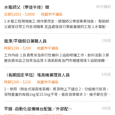
尾牙活動 💫特休假代金、勞健保 💫享有家樂福美食街用餐優惠 ⭐️目
水電師父（學徒半技）徵
49分鐘前
前以長期為主，如有興趣請投遞履歷詢問 ⭐️工讀適應後，也可升任
其他職位（面談） ✨本店採取1vs1教學，不用擔心一開始就被放生
日薪$1601 ~ $3000
桃園市平鎮區
✨有良好的工作流程 ✨簡易工作流程、上班環境舒適有冷氣 如果你
1.水電工程現場施工 視作業而定、跟隨師父學習專業技能， 幫助師
準備好了，面試過後，請準備以下資料 （1）2吋大頭照 （2）身分
父處理日常工作各項雜事 並且處理該行業最基礎的工程 2.水電配管
證正反面影本 （3）餐飲體檢（配合優惠廠商：天晟，其他亦可）
配線、高低壓電器設備安裝、水電工程現場施工 3.按照藍圖進行高
（4）永豐存摺影本 上班時段都可談 可以選擇早班、晚班、假日班
低壓配電線路施工、電路維修及電器設備安裝 4.一般建築物的供水
龍潭/平鎮假日兼職人員
2天前
（五六日） 《目前有早班職缺唷，以上時段也有》 本店不定時有員
與消防給水管路的簡單基本設計、施工與維護，含污水、排水系統
工加碼福利及聚餐 有其他問題歡迎私訊詢問喔 傳訊息請先告知要應
5.燈具照明、開關插座安裝、火警消防設備安裝、UPS不斷電設備安
時薪$196 ~ $200
桃園市平鎮區
徵哪一家門市唷～
裝 6.發電機設備安裝、電纜架、匯流銅排設備安裝⋯⋯
工作內容: 1.負責煮茶及例行性備料 2.協助吧檯工作，飲料泡製 3.掌
握各類茶品之效率及品質 4.清潔廚房及門市週邊環境 5.協助接聽電
話及外送 6.龍潭門市：東龍路214號 7.排班制
（長期固定早班）堆高機兼理貨人員
5天前
時薪$200 ~ $220
桃園市平鎮區
1、使用（側坐式揚高堆高機）將貨物上下儲位 2、分組進行撿貨，
貨物重量約每箱1kg至15.5kg不等，看撿貨單要求 3、幾乎都在空調
倉內作業，不熱 4、免費中餐供應
平鎮 -自動化設備機台配盤／外部配線，可獨立作業
4天前