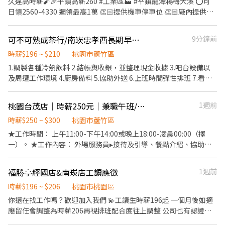
久違高時薪🧨🎉平鎮高薪260 #工業區🏭 #平鎮龍潭楊梅大溪 ⭕️可
住宿 #免費供餐 #蘆竹 #南崁 #大園 #免費交通車 #日領全薪 #高額週
日領2560-4330 週領最高1萬 👏🏻提供機車停車位 👏🏻廠內提供冰
領一萬 #轉他人帳戶 #現金 ⚡️⚡️⚡️名額有限 截圖✚ ʟɪɴᴇ 報名 ⚡️⚡️⚡️ 安心
箱、微波爐、蒸飯箱 🔜快速安排報到 工作免輪班 『工作內容』 ➡️
求職請找💼徐小姐 點擊快速✚好友： https://lin.ee/JefzYJo
組裝、測試產品、包裝 ➡️冷氣房涼涼上班 『上班地點』 ➡️平鎮區工
可不可熟成茶行/南崁忠孝西長期早班工讀生（短期勿投）
9分鐘前
業十路 『班別自己選』選完就固定囉~~ ①《週休二日》 〃日班
08:00~17:15 $220/h 〃夜班 22:00~07:15 $250/h ②《做二休二》
時薪$196 ~ $210
桃園市蘆竹區
〃日班07:00~19:00 $230/h 〃夜班19:00~07:00 $260/h 暫時滿額 ❌
1.調製各種冷熱飲料 2.結帳與收銀，並整理現金收據 3.吧台設備以
無提供暑期打工❌無提供暑期打工 ﹌﹌﹌﹌﹌﹌﹌﹌﹌﹌﹌﹌﹌﹌
及周遭工作環境 4.廚房備料 5.協助外送 6.上班時間彈性排班 7.看工
﹌ ᴸᴵᴺᴱ ᴵᴰ ➞ @976lgyne (點網址即可加入) 日領高薪🔜包子推薦給你
作表現會在調整薪資 196元起薪
💖 加入後 提供『職缺截圖+姓名+電話』 快速幫你安排上工✌
桃園台茂店｜時薪250元｜兼職午班/晚班外場
1週前
https://lin.ee/CcskdiH
時薪$250 ~ $300
桃園市蘆竹區
★工作時間： 上午11:00-下午14:00或晚上18:00-凌晨00:00（擇
一）。 ★工作內容： 外場服務員▸接待及引導、餐點介紹、協助顧
客點餐、桌邊服務及維護環境等。 ★應徵條件： 每月可配合排班時
數需達60小時以上。 此職務需於指定時段排班且每週需排班五天以
福勝亭經國店&南崁店工讀應徵
1週前
上。 此為長期工讀，短期者請勿投遞，錄取後須提供餐飲從業人員
體檢報告。 ★薪資福利： 時薪250元，00:00後每小時+50元夜班津
時薪$196 ~ $206
桃園市桃園區
貼。 依據崗位學習、工作表現、配合度可上調薪資。 全日免費供
你還在找工作嗎？歡迎加入我們 💫工讀生時薪196起 一個月後如適
膳、員工折扣、春節團圓假、春酒、定期健康檢查。
應留任會調整為時薪206再視排班配合度往上調整 公司也有認證考
核在往上調薪 💫免費提供員餐 💫排班彈性（週排制） 💫生日餐券、