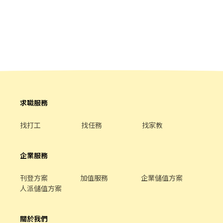
待遇 ☀️ 日班：270 元／小時（含津貼） 🌙 夜班：300 元／小時（含
津貼） ✔ 夜班依個人學習進度安排轉班 📍 工作內容 ・產品檢驗、
機台操作等作業 ・需使用顯微鏡進行檢驗 🚌免費交通車 ✨中壢➜中
壢吉林路和長春五路 路口 ✨八德➜八德區和平路1125巷88號 ✅ 應
徵資格 ・不限學歷 ・細心、有責任感即可 💵 領薪方式 ・可申請日
領【全薪】 ・日領：2,700 元 ・週領：1,700 元／天 ⏰ 上班時間 ☀️
日班：07:00－19:10 🌙 夜班：19:00－07:10 📅 休假制度 ✔ 做二休
二，工作與生活更平衡！ 📌 快速報名面試｜請聯絡黃小姐 📱電話：
0965-589-880 📱 瀨 ID：@521qbdxk 🔗 官方瀨傳送門：
https://lin.ee/ufHY7Wa
求職服務
找打工
找任務
找家教
企業服務
刊登方案
加值服務
企業儲值方案
人派儲值方案
關於我們