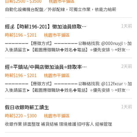
日薪$2500 ~ $3500
桃園市平鎮區
自動化設備機台配盤／外部配線，可獨立作業，依能力給薪
經💰【時薪196-201】徵加油員錄取率高/免經驗/長期工讀
1天前
時薪$196 ~ $201
桃園市平鎮區
➖➖➖➖➖➖➖【應徵方式】➖➖➖➖➖➖➖ ☑️聯絡找我: @000nuyjl ✨加
入後請留言➤【截圖應徵職缺✚姓名✚電話】⭐優先安排 ✨+好友連
結https://lin.ee/ofl7C3J ➖➖➖➖➖➖➖➖➖➖➖➖➖➖➖➖➖➖➖ ⭕工作
內容 ✔ 協助汽車、機車加油服務 ✔ 推薦優惠商品與加油站活動商品
經⭐平鎮站/中興店徵加油員⭐錄取率高⭐免經驗⭐工作簡單⭐長期工讀
2天前
✔ 簡易洗車與車輛整理作業 ✔ 維持工作環境整潔 ▶工作內容簡單易
學 ▶有完整教育訓練，無經驗也能快速上手 ▶每天接觸不同客人，
時薪$196 ~ $201
桃園市平鎮區
工作不無聊！ ⭕多種時段任 ▶早班：07:00～15:00 ▶中班：15:00
➖➖➖➖➖➖➖【應徵方式】➖➖➖➖➖➖➖ ☑️聯絡找我: @112fxcur ✨加
～23:00 ▶晚上工讀：17:00～23:00或18:00～23:00 ▶大夜班：
入後請留言➤【截圖應徵職缺✚姓名✚電話】⭐優先安排 ✨+好友連
23:00～07:00 ⭐短時數兼職：14:00～18:00；15:00～19:00 補充說
結https://lin.ee/vkTjGmz ➖➖➖➖➖➖➖➖➖➖➖➖➖➖➖➖➖➖➖ ▶加
明：大夜班需先於其他班別實習約1～3個月(依學習狀況安排正式下
油站服務人員熱情招募中｜無經驗也歡迎加入！ 想找一份工作氣氛
假日收銀時薪工讀生
1天前
夜班) 學生、二度就業、兼職族都很適合！ ⭕薪資待遇 時薪196～
好、時間彈性又能穩定賺錢的工作嗎？ 不管是學生打工、兼職賺外
201元 ⭕休假制度：排休制 ⭕工作地點： ▶平鎮站：桃園市平鎮區
快，還是想找長期穩定工作，都非常適合加入我們！✨ ⭕工作內容
時薪$220 ~ $300
桃園市平鎮區
金陵路五段 ▶中興站：桃園市平鎮區中興路平鎮段 ▶八德站：桃園
✔ 協助汽車、機車加油服務 ✔ 推薦優惠商品與加油站活動商品 ✔ 簡
收銀作業 排面整理 補貨結帳 環境維護 招呼客人 結帳管理
市八德區廣福路
易洗車與車輛整理作業 ✔ 維持工作環境整潔 ▶工作內容簡單易學 ▶
有完整教育訓練，無經驗也能快速上手 ▶每天接觸不同客人，工作