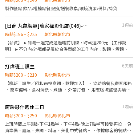
雙倍薪 3. 提供優秀同仁績效獎金 4. 久任獎金 5. 生日禮卷 6. 滿年資
時薪$200 ~ $240
彰化縣彰化市
做 每次約 1–2 小時 試做期間，有薪水 期間雙方評估是否合適，不
享特休假 7.福委會福利補助 ★★多項福利歡迎您加入我們★★ 總是
浪費彼此時間 聘請專業律師法律團隊顧問把關 街口飯糰重視制度、
製作餐點 飲品/櫃檯點餐服務/送餐收桌/環境清潔/備料/補貨
提供好吃日式餐飲的公司 台灣東利多(丸亀製麵)
流程與清楚溝通。 我們給福利，同時也期待每一位夥伴具備基本責
任感，能依照流程完成工作，彼此尊重、互相配合。 這份工作適合
[日商 丸亀製麵]萬家福彰化店(046)-長期兼職夥伴/廚助/工讀生/彈性排班
1週前
希望穩定投入、願意長期累積經驗與收入的夥伴。 若只是短期過渡
或無法配合團隊運作，可能會比較不符合彼此的期待。
時薪$196 ~ $225
彰化縣彰化市
【薪資】 ►到職一週完成通過職前訓練，時薪達200元 【工作說
明】 ►不分內/外場都是屬於合併型態的工作內容：製麵、煮麵、製
作高湯、洗切食材備料、炸天婦羅、包飯糰、收銀結帳、洗碗、收
拾餐具、環境清潔..等 【工作時間】 ►彈性排班08:30-23:00（面試
打烊班工讀生
6天前
時請於主管確認排班時間） 【薪資福利】 1. 提供員工餐 2. 國定假日
雙倍薪 3. 提供優秀同仁績效獎金 4. 久任獎金 5. 生日禮卷 6. 滿年資
時薪$200 ~ $210
彰化縣彰化市
享特休假 7.福委會福利補助 ★★多項福利歡迎您加入我們★★ 總是
【晚班工讀生／阿和南投意麵，歡迎加入】 • 協助點餐及顧客服務
提供好吃日式餐飲的公司 台灣東利多(丸亀製麵)
• 簡單備料、食材清洗、煮麵 • 外帶打包 • 用餐區域整理與清潔
• 收攤後工作區域清潔整理
廚房夥伴週休二日
1週前
時薪$200 ~ $250
彰化縣彰化市
上班時間上午9點-下午1點半、下午4點-晚上7點半可接受再投 ．負
責準備、處理、烹調、料理、美化中式餐點。 ．依據顧客的餐點進
行處理、烹調餐點。 ．出菜的先後順序。 ．另負責廚房衛生。