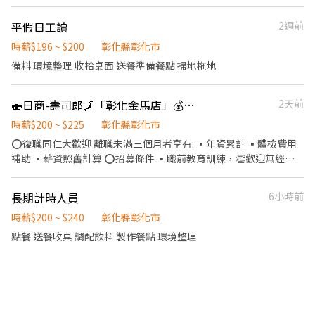
加入!! ▪歡迎二度就業、外籍學生、實習簽約、寒暑假打工 ▪彈性
排班：8:30~23:30(請於面試時與主管確認班表) ⭕工作內容 ▪外場
平假日工讀
2週前
帶客入座→介紹、服務→商品提供→食材補充→確認結帳金額→收
銀結帳 等 ▪內場 商品進貨、準備、整理→料理製作→提供餐點→餐
時薪$196 ~ $200
彰化縣彰化市
具清洗→庫存盤點、出貨 等 ⭕獎金福利 ▪生日禮券 ▪不定期活動
備料 環境整理 收拾桌面 送餐準備餐點 掃地拖地
競賽獎金 ▪一年4次考核及調薪 ▪加班費5分鐘為單位計算 ⭕企業
魅力 ▪「以人為本」注重團隊合作及交流，採納同仁的意見，提升
🍣日商-壽司郎🗾「彰化金馬店」💰時薪200up 長期兼職、二度就業🉑
2天前
參與感 ▪除學習到日本商業禮儀、衛生知識及專業的烹飪技巧，還
可接觸店鋪的經營管理，例如：成本控管及數據分析等專業知識 ▪
時薪$200 ~ $225
彰化縣彰化市
升遷快速且制度完善，依努力及成果將有升遷加薪的機會 ▪享有完
⭕復職同仁大歡迎 離職未滿三個月者享有: ▪年資累計 ▪體檢費用
善的福利制度，加班費為5分鐘為單位計算，重視員工的辛勤付出
補助 ▪薪資照舊計算 ⭕招募條件 ▪職前教育訓練，👏歡迎無經驗
▪計畫拓展全台灣，讓更多人有機會品嚐美味平價壽司，致力成為
者加入!! ▪歡迎學生打工、二度就業、外籍學生、實習簽約、上班
頂尖品牌
族兼職 ▪彈性排班：8:30~23:30(請於面試時與主管確認班表) ⭕工
長期計時人員
6小時前
作內容 ▪外場 帶客入座→介紹、現場服務→商品提供→食材補充→
簡單飲料製作→ 確認結帳金額→收銀結帳→客席收桌整理→物品收
時薪$200 ~ $240
彰化縣彰化市
納→清潔整理環境維護 等 ▪內場 商品進貨、準備、整理→料理製作
點餐 送餐收桌 調配飲料 製作餐點 環境整理
→提供餐點→餐具清洗→庫存盤點、出貨 等 ⭕獎金福利 ▪生日禮
券 ▪不定期活動競賽獎金 ▪💹一年4次考核及調薪 ▪💵加班費5分
鐘為單位計算 ⭕企業魅力 ▪「以人為本」注重團隊合作及交流，採
納同仁的意見，提升參與感 ▪除學習到日本商業禮儀、衛生知識及
專業的烹飪技巧，還可接觸店鋪的經營管理，例如：成本控管及數