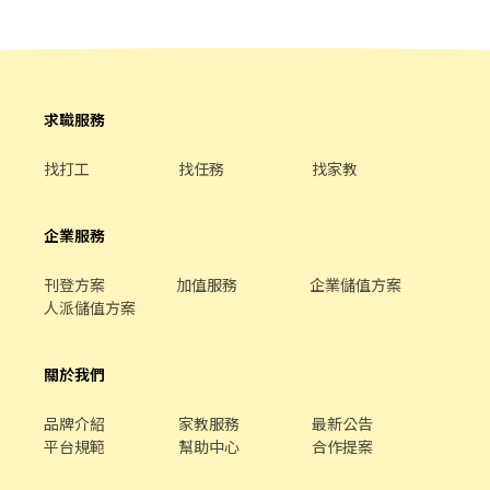
據分析等專業知識 ▪升遷快速且制度完善，依努力及成果將有升遷
加薪的機會 ▪享有完善的福利制度，加班費為5分鐘為單位計算，
重視員工的辛勤付出 ▪計畫拓展全台灣，讓更多人有機會品嚐美味
平價壽司，致力成為頂尖品牌 ⭕基本保障 ①加班費(以5分鐘為單位
計算) ②勞保、健保、意外險 ③每月提撥勞工退休新制6% ④特休／
求職服務
年假按照勞基法規定 ⑤颱風天出勤津貼補助 ⑥員工店內用餐折扣 ⑦
提供員工制服 ⑧任職一年後提供免費健檢 ⭕其它 【實習相關】 歡
找打工
找任務
找家教
迎餐飲相關科系實習生 福利制度完善，提供加班費 時薪制契約，薪
資以該任職店鋪時薪為主
企業服務
刊登方案
加值服務
企業儲值方案
人派儲值方案
關於我們
品牌介紹
家教服務
最新公告
平台規範
幫助中心
合作提案