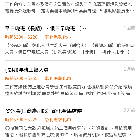
工作內容： 1.煮茶及備料 2.負責飲料調製工作 3.清理環境及設備 4.
電話及外送服務 一定需要機車駕照‼️因為要外送‼️ 5.協助點餐及出餐
給顧客 6. 每日庫存控管，及月底盤點 7.個性積極主動、活潑、不怕
面對人群 8.【排休制度】需配合各分店人力調度，彈性排假 ❤️‍🔥歡迎
平日晚班（長期）、假日早晚班 （長期）
1週前
對服務業有熱忱的你/妳來應徵 ❤️‍🔥麻古大家庭，同事可愛好相處 ❤️‍🔥
時薪$200 ~ $220
彰化縣彰化市
不定時聚餐凝聚向心力 意者請洽蔡小姐📞：0978813514
【公司名稱】:彰化木瓜牛乳大王（創始店） 【職缺名稱】:晚班計時
人員、假日早晚班人員（此為長期缺） 【休假】：排休、店休 【工
作時間】:早班（11:00～18:00） 晚班（17:00～22:30） # 意者可私
訊洽詢 【工作內容】: 🌸簡單餐點製作 🌸櫃檯點餐及出餐 🌸內場外
(長期)早班工讀人員
1週前
場環境清潔 🌸晚班收攤環境整理 【薪資】： 200起/時，勞健保、
6%勞退、獎金、國定雙倍 【店址】：彰化市中華路37號（孔子廟
時薪$200 ~ $265
彰化縣彰化市
正對面） 🐇意者可攜帶履歷至店內找店長洽談
工作有熱忱 有上進心肯學習 工作態度良好 櫃檯點餐 飲品介紹 環境
整潔維護 飲料調製 需要外送 具備駕照 每日排班約3-6小時不等 每月
休假8-14天不等
💯外場(日商壽司郎）彰化金馬店時薪200元起-長期”外場”兼職人員✨
2天前
時薪$200 ~ $225
彰化縣彰化市
⭕復職同仁大歡迎 離職未滿三個月者享有: ▪年資累計 ▪體檢費用
補助 ▪薪資照舊計算 ⭕招募條件 ▪職前教育訓練，歡迎無經驗者