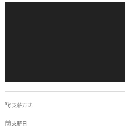
支薪方式
支薪日