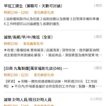
基本操作（資料輸入、篩選、簡單公式） ✔ 具基本電腦操作能力 ✔
久配合、一起努力打拼的夥伴。 有無餐飲經驗都可以（沒有經驗我
早班工讀生（兼職可，天數可討論）
1週前
願意學習倉儲系統 ✔ 可配合現場工作節奏 ✔ 做事細心、有責任感、
們很願意教） 【上班時段】 早上5:30-下午13:30 排班條件（請務必
動作俐落 工作時間 🕢 07:30－15:30 固定週休二日（週日固定休，
確認） 平日可排班 假日可排班 能配合公司整體排班調度 （若只
時薪$196 ~ $200
彰化縣彰化市
另一天排休）。 依現場作業需求，偶爾需配合加班，加班費依法計
能固定某幾天、或假日無法配合者，暫不錄取） 我們重視團隊公
1.協助餐點製作以及包裝 2.協助送餐以及撤餐 3.日常庫存備料準備
算。 薪資制度 🔹 試用期間採時薪制（205～210 元，依能力調整）
平與營運穩定，配合度高的人，才能領到更多時數與獎金 【工作內
4.工作時間可以討論調整 5.長期的優先
🔹 表現良好，後續可再討論合作方式 🔹 後續享有績效獎金及完善獎
容】 包飯糰、煮飯、煎蛋、炸肉、飲料煮茶包裝備料、備料、清
金制度 公司文化 我們相信 「願意做、願意學，收入就有成長空
潔、外送（具備機車駕照） 工作簡單好上手，但早餐出餐節奏偏
間。」 公司採績效獎金制度，重視每位同仁的工作投入與貢獻，不
誠徵/長期/早/中/晚班（全家）
1週前
快，需手腳快速 【公司福利｜街口飯糰重視的不只是工作】 我們希
論是學習能力、工作效率或團隊合作，只要願意付出，都有機會獲
望夥伴來這裡，能安心、穩定、做得久。 ◆ 獎酬福利｜努力，我們
時薪$196
彰化縣彰化市
得相對應的回饋。 我們每天都有固定貨量需要完成，因此工作節奏
看得見 年度考核與調薪制度 表現與努力，會實際反映在薪資上
🌟收銀 / 櫃檯結帳 賣場補貨 / 店舖清潔 / 貨物存放 ·提供顧客詢問
較快，現場需要彼此支援與配合。希望你不怕忙、不怕動，願意一
⸻ ◆ 夥伴專屬福利 員工供膳｜上班也能好好吃一餐 員工制服提
或主動提供商建議給 顧客。 ・擺設商品，清理櫥窗及維持營業 地點
起把每天的工作做好。 如果你喜歡坐在辦公室、不喜歡現場工作，
供｜上班乾淨俐落，不用多花錢 ⸻ ◆ 工作之餘，學習成長也很
之整潔及美觀。 ·向顧客介紹商品特徵品質與價 格及示範操作方
這份工作可能不適合你。 如果你願意從現場做起，學習倉儲系統，
重要 部門聚餐、公司春酒、公司尾牙 書香讀書會、團康活動 願意成
法，以協助顧客選擇。 ·負責在顧客成交後之包裝、收款、交 付商
願意接受挑戰，並期待透過自己的努力提升收入，我們誠摯歡迎你
長，我們陪你一起 ⸻ ◆ 假期制度｜讓你顧工作，也能顧家 春節
[日商 丸亀製麵]萬家福彰化店(046) -長期兼職夥伴/廚助/工讀生/彈性排班
2週前
品、開發票或收據。 ·在當天結束下班補貨作業
加入團隊。
團圓休假（小年夜～初三） 我們知道，能好好陪家人，是很多人最
時薪$196 ~ $225
彰化縣彰化市
在意的事。 ⸻ ◆ 培訓與發展｜一起走長久 完整新人教育訓練
【薪資】 ►到職一週完成通過職前訓練，時薪達200元 【工作說
沒經驗沒關係，我們願意教 定期教育培訓 讓你越做越熟、越做越有
明】 ►不分內/外場都是屬於合併型態的工作內容：製麵、煮麵、製
信心 清楚的升遷與發展制度 想穩定做、想往上發展，都有機會 【薪
作高湯、洗切食材備料、炸天婦羅、包飯糰、收銀結帳、洗碗、收
資說明】 一開始時薪 196元起，最高加薪至210元(通過考核) 依照
拾餐具、環境清潔..等 【工作時間】 ►彈性排班08:30-23:00（面試
每個人學習能力、配合度彈性排班 下午就下班，時間穩定，可好好
誠徵 計時人員/假日計時人員
6小時前
時請於主管確認排班時間） 【薪資福利】 1. 提供員工餐 2. 國定假日
休息或安排自己的生活 【考核實習期】 面試通過後安排 1～3 天試