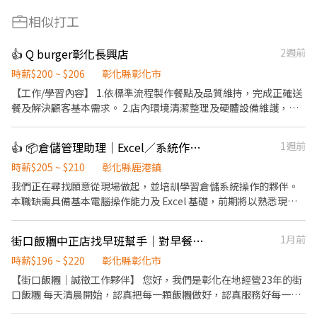
相似打工
👍 Q burger彰化長興店
2週前
時薪$200 ~ $206
彰化縣彰化市
【工作/學習內容】 1.依標準流程製作餐點及品質維持，完成正確送
餐及解決顧客基本需求。 2.店內環境清潔整理及硬體設備維護，並
落實門店安全、食品安全等事項。 3.執行開店與打烊相關工作。 4.
學習各工作站內容並通過檢定。 5.協助新進同仁熟悉工作內容。 時
👍 📦倉儲管理助理｜Excel／系統作業｜可培訓
1週前
段：05:30-14:30，可彈性排班 ※出勤時數累積滿 180 小時，次月
調升至 $206元。 職缺內文 【工作內容超簡單】 出餐 + 顧客服務：
時薪$205 ~ $210
彰化縣鹿港鎮
照著流程做，動作俐落就上手！ 環境清潔 & 設備保養：大家輪流
我們正在尋找願意從現場做起，並培訓學習倉儲系統操作的夥伴。
來，不怕你一個人扛 【為什麼選 QBurger？】 雙週發薪：等不到月
本職缺需具備基本電腦操作能力及 Excel 基礎，前期將以熟悉現場
底？我們兩週就發一次！ 彈性排班：生活、讀書、休息三平衡 團隊
作業流程為主，同步學習倉儲系統及電腦作業。由於每日貨量穩
好相處：一起嗨、一起扛、一起吃宵夜 全台超過百家門市：幫你就
定，需配合現場搬運、理貨等作業，適合不排斥體力工作、願意接
街口飯糰中正店找早班幫手｜對早餐店有經驗的你歡迎應徵
1月前
近安排，通勤輕鬆不花錢 穩定兼職 → 有機會轉正：升職不是夢，只
受挑戰的夥伴。 工作內容 ✔ 現場貨品搬運、理貨、分類、上架及包
差一個你！ 【我們在找這樣的你】 每週能出班 3～4 天（含假
膜 ✔ 配合出入庫及倉儲作業流程 ✔ 庫存核對、條碼掃描 ✔ 學習倉
時薪$196 ~ $220
彰化縣彰化市
日），我們超愛穩定戰力 喜歡跟人互動，嘴甜又有服務魂 對餐飲有
儲系統操作（提供完整教學） ✔ Excel 資料輸入、整理、篩選及單
【街口飯糰｜誠徵工作夥伴】 您好，我們是彰化在地經營23年的街
點興趣，想體驗「出單出到飛起來」的快感
據列印 我們希望你 ✔ 可配合長時間現場作業，需頻繁搬運約 20公
口飯糰 每天清晨開始，認真把每一顆飯糰做好，認真服務好每一位
斤左右的貨品，適合能勝任持續性體力工作的夥伴。 ✔ 熟悉 Excel
客人。 我們非常認真注重餐點品質以及環境衛生 希望能找到一起長