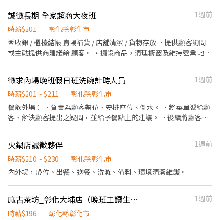
誠徵長期 全家超商大夜班
1週前
時薪$201
彰化縣彰化市
🌟收銀 / 櫃檯結帳 賣場補貨 / 店舖清潔 / 貨物存放 ·提供顧客詢問
或主動提供商建議給 顧客。 ・擺設商品，清理櫥窗及維持營業 地點
之整潔及美觀。 ·向顧客介紹商品特徵品質與價 格及示範操作方
法，以協助顧客選擇。 ·負責在顧客成交後之包裝、收款、交 付商
徵求內場晚班假日班洗碗計時人員
1週前
品、開發票或收據。 ·在當天結束下班補貨作業
時薪$201 ~ $211
彰化縣彰化市
餐飲外場： ．負責為顧客帶位、安排座位、倒水。 ．將菜單遞給顧
客、解決顧客提出之疑問，並給予餐點上的建議。 ．後續將顧客點
餐訊息通知廚房做餐，或可進行簡易餐飲之料理，如：烤土司或調
配飲料等。 ．於顧客用餐完畢後，負責收拾碗盤與清理環境。 ．並
火鍋店誠徵夥伴
1週前
負責結帳、收銀等工作。 餐飲內場： ．擔任廚師的助手，處理烹飪
前與烹飪中之準備工作與其他餐廳相關事務。 ．負責洗、剝、削、
時薪$210 ~ $230
彰化縣彰化市
切各種食材。 ．負責清理工作環境、設備和餐具。 ．準備不同餐點
內外場，帶位、出餐、送餐、洗滌、備料、環境清潔維護。
所需要的食材。 ．協助測量食材的容量與重量。 ．負責擺盤、打包
外帶服務。
麻古茶坊_彰化大埔店（晚班工讀生）短期勿試
1週前
時薪$196
彰化縣彰化市