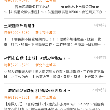
時薪$230 ~ $420
新北市土城區
人有機會品嚐美味平價壽司，致力成為頂尖品牌
------- 暫無短期暑假打工名額 ------- ❤️❤️樹林上市櫃公司❤️❤️
✨【AI高階軟板供應鏈】✨ ✨供週領最高達10500 ✨夜班隔天下夜 ✨
工作環境優質、交通方便 ✨附設員工餐廳、便利商店、室內停車場
─────────────────── ✦✦✦超方便抵達✦✦✦
土城麵店外場幫手
4小時前
公車直達廠區＜樹林中學站＞ 樹林火車站步行10分鐘
─────────────────── ❤️【工作地點】樹林博
時薪$200 ~ $230
新北市土城區
愛街(近樹林火車站、樹林高中) ❤️【主要產品】5G產業 無線充電盤
！！！需長期不接受暑期而已！！！ 協助外場補物品，送餐、收
藍芽耳機 ❤️【工作內容】機台操作 組裝 品檢 ❤️【休息時間】上下
桌，打包，收拾⋯等等簡單工作。 工作時間： 星期三～日9:00～
午各10分、中午1H ❤️【休假方式】：休六、日 【上班時間/薪資結
13:00（時間可小調整可談看看）星期一二固定休息。 公司名稱：巧
構】含津貼加班 ❤️日班07:50-17:10 時薪230/H $40,480-$65,600
得試北港焿 地址：新北市土城區學府路一段238號
🦐門市自選【土城】🦐蝦皮智取店 / 免經驗、快速報到 💰時薪 229-269
4小時前
❤️夜班19:50-05:10 時薪250/H $44,000-$75,900
─────────────────── 📲應徵方式： ✦高薪職
時薪$229 ~ $269
新北市土城區
缺找【林林🎀Luna】✦ 📩ID：@953jhhqr (要加@) ➡️點擊快速✚
✨ 加入蝦米變大蝦！無人商店獨立作業，環境單純、工作穩定不輪
好友： https://lin.ee/o0sJSJk ☎️預約專線：0965-236580
班！ ✅工作內容： 1. 包裹收寄、搬運、盤點、理貨、上架等 2. 維持
門市作業區環境、清潔維護作業 3. 智取店為無人商店，有單日跑點
1-5間門市 4. 須配合蝦皮店到店工作內容調整 5. 須配合鄰近有人店
土城加油站⭐時薪 $196起⭐無經驗可⭐兼職打工⭐有人教⭐經自CC
23小時前
門市支援 🌙🌙夜班說明🌙🌙 工作型態：為每日跑點約3–10家門市，
跑點距離約16km內 需可配合(早班/晚班)擇一於門市安排受訓 🔔需
時薪$196 ~ $201
新北市土城區
有機車&駕照🔔 ⸻ ✅工作時間： 🔹早班：07:00-12:00、07:30-
【應徵方式】 ⭐預約面試♡快速安排-搜尋ID:@839ejhqe ♡截圖職
12:30、08:00-13:00、08:30-13:30 🔹晚班：17:30-22:30、17:30-
缺文♡私訊留下 ⌜姓名✚電話✚地區⌟♡ ⭐諮詢電話：0968-932-