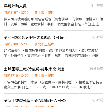
門店唷! --------------------------- 【☀️智取店(無人店)☀️】 ✦工作
早班計時人員
3小時前
薪資 $229/hr(土城區)+(晚班獎金 20 /夜班獎金 40) ✦工作內容-不需
顧客服務 1.包裹搬運、理貨(搬物流箱10~15公斤不等) 2.維持門市作
時薪$197 ~ $210
新北市土城區
業區環境、清潔 3.配合單日跑點(1~5間門市) 🔔需自備機車、駕照 ✦
做公司行號團體訂單 需包含送餐（需會騎車 、有駕照、備機車） 備
工作時間 (日排2~5hr依實際情況而定) ⭕缺額門市、班別如下方⭕
料：洗菜、切菜、處理食材、製作一個完整餐盒 打包、外送 上班時
固定早班 07:00-13:30、08:30-13:30 固定晚班 17:30-23:30、
間8:30-14:00
18:30-23:30 固定夜班 23:30-03:30 ✦排班方式 含假日周排班3-5天
💰平日200起🔥假日210起💰 【日商壽司郎】土城日月光店-兼職人員🌟歡迎二度就業、短期兼職、長期兼職🌟
1小時前
班 --------------------------- 【✔️有人店(一般門市)✔️】 ✦工作薪資
$216/hr(土城區) ✦工作內容- (提供完整教育訓練及店面實習) 1.負
時薪$200 ~ $230
新北市土城區
責包裹收寄、搬運、盤點、理貨等 2.門市相關作業 3.可配合調店、
⭕招募條件 ▪職前教育訓練，歡迎無經驗者加入!! ▪歡迎二度就
支援佳(兼職可不調店) ✦工作時間 ⭕缺額門市、班別如下方⭕ 固定
業、外籍學生、實習簽約 ▪長期、短期、假日班皆有職缺，排班彈
早班 10:30-17:30 (平日4-6H/假日6-8H) 固定晚班❶16:15-22:45
性、歡迎詢問 ▪排班時段： 9:00~18:00 12:00~22:30 18:00～
❷18:45-22:45（一週至少2天16:15起班） ✦排班方式 含假日周排
22:30(請於面試時與主管確認班表) ⭕獎金福利 ▪生日禮券 ▪不定
班3-5天班 ----------------------------- ▶工作地點 (可自選門店) 缺
土城蛋糕工廠-冷氣房-錄取率高快速上班-免經驗
36分鐘前
期活動競賽獎金 ▪一年4次考核及調薪 ▪加班費5分鐘為單位計算
額如下 ☀️土城延吉 - 智取店 土城區延吉街26號與28號1樓(缺早、
⭕工作內容 ▪內場 商品進貨、準備、整理→料理製作→提供餐點→
時薪$210 ~ $420
新北市土城區
晚、假日早、假日晚) ☀️土城金安 - 智取店 土城區金安街36號1樓(缺
餐具清洗→庫存盤點、出貨 等 ⭕企業魅力 ▪「以人為本」注重團
1. 協助產品製作、烤焙 （前置備料、後製流程） 2. 協助產品包裝及
早、晚、假日早、假日晚) ☀️土城裕生 - 智取店 土城區裕生路28號
隊合作及交流，採納同仁的意見，提升參與感 ▪除學習到日本商業
出貨工作 ▶️ 日班： 08-17 或 08:30-17:30 或 09-18 ▶️ 晚班：
(缺早、晚、假日早、假日晚) ✔️土城中正店 土城區中正路67巷20號
禮儀、衛生知識及專業的烹飪技巧，還可接觸店鋪的經營管理，例
18:00-22:00、 最晚到00:00 錄取率高！ 日班： 210元/時 中班：
1樓(缺早、晚) ✔️土城立仁店 土城區立仁街6號1樓(缺早、晚) ✔️土城
如：成本控管及數據分析等專業知識 ▪升遷快速且制度完善，依努
205元/時
明德店 土城區明德路一段309號1樓(缺早、晚) ✔️土城學府店 土城區
💎新北炸裂AI晶片💎7萬5周休六日📢周領高達10500💰夜班隔天下夜【體檢補助】
1小時前
力及成果將有升遷加薪的機會 ▪享有完善的福利制度，加班費為5
學府路一段91號1樓(缺早、晚)
分鐘為單位計算，重視員工的辛勤付出 ▪計畫拓展全台灣，讓更多