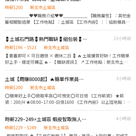
息) 周休二日,見紅休 ☑️工作內容：電子零件組包裝，需久站 ☑️無危
險性，可安心工作，著便服上班 ☑️需有電動起子經驗 歡迎 ⭕️免經
時薪$200
新北市土城區
驗/學歷⭕️長短期打工⭕️二度就業⭕️新鮮人 ☑️每日更新職缺☑️新北工
__________♥♥職務介紹♥♥__________ 【職務屬性】：其他金
作找艾莉 ☎️ 電話0968-921-682 黃小姐 賴ID : 0968921682 艾莉(快
屬相關製造業 【工作地點】：土城區 【工作內容】：：協助模具
速回覆)
上、下模作業 【休假制度】：週休二日 【工作時間】：：08:00-
17:10 【用餐時間】：12：00-12：50 【間休時間】：分三段間
💈土城石門路💈熱門職缺💈組包裝💈氣氛好同事好💈可日周領周休二日@062mcqyr
23小時前
休，各10分鐘 【薪資計算】：時薪200元，每月15日領薪
╔══════════════╗ ✨【一起加入我們吧】✨ ✔️享
時薪$196 ~ $523
新北市土城區
日週領服務 ✔️有提供蒸飯箱、微波爐等電器用品 ✔️汽、機車可以停
💈書審即可× 可日週領 × 週休二日 💈 🔥 土城優質好缺！工作簡單
在廠區門口 ✔️冷氣廠房 ╚══════════════╝ 免費諮
好上手、穩定可轉正 🔥 - 【 職缺資訊 】 📍 工作地點：新北市土城
詢更多職缺♥️ 找工作安心又快速♥️
區石門路 💼 工作內容：冷氣外殼配件組裝、包裝 ⏰ 上班時間：
08:00 - 16:30 🕛 用餐時間：午休 30 分鐘（上下午各貼心間休 10 分
土城【周賺8000起】🔥簡單作業員｜醫療器材組包裝作業員📦
3小時前
鐘） 💵 薪資待遇：時薪 196 元 📅 休假制度：週休二日（六、日固
定休假） 💰 發薪日：15號 - 【 員工專屬福利 】 🛡️ 享勞、健保，安
時薪$200
新北市土城區
心工作有保障 ⭐ 高錄取率！免複雜經驗，立即安排報到 💸 急用錢可
⭕️簡單好上手⭕️錄取率高⭕️可預支⭕️可日領 《工作薪資》 ★薪
申請「日領 / 週領」 🛡️ 享勞保、健保、團保、勞退6% - 【 快速報名
資：200/H ★08:00~17:00-日領1600 《工作內容》 ☑️上班地點：新
】 🌸截圖或複製➡️私訊➡️馬上安排!!! 🙋🏼‍♀️ 服務專員：姍姍 💚 官方
北市土城區民生街00號(近頂埔捷運站) ☑️上班時間：8:00-17:00 (含
L.I.N.E.：@062mcqyr （搜尋時記得加上@唷！） 🔗 傳送門更快
中午休息) ☑️休假制度：周休二日,見紅休 ☑️工作內容：組包裝測試
時薪229~249⚡土城區 蝦皮智取無人店PT🎈無經驗OK/固定班別
4小時前
速：https://lin.ee/nx5SzbK
※需穿靜電服※需加班 歡迎 ⭕️免經驗/學歷⭕️長短期打工⭕️二度就
業⭕️新鮮人 ☑️每日更新職缺☑️新北工作找艾莉 ☎️ 電話0968-921-
時薪$229 ~ $249
新北市土城區
682 黃小姐 賴ID : 0968921682 艾莉(快速回覆)
-蝦皮智取店: 🔶【工作在幹嘛？】 搬貨、理貨、上架包裹、完成主