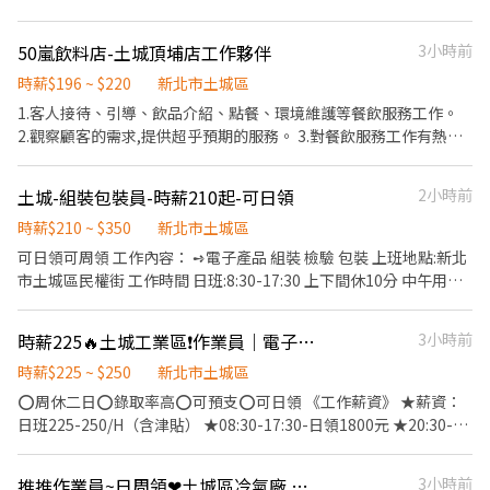
📍 我們要的人 ✔ 手腳快 ✔ 有責任感 ✔ 態度積極 ✔ 有麵攤經驗佳
（加分） ⚠️ 節奏快，不適合混時間 🚫 愛遲到、滑手機 → 不適合 👉
50嵐飲料店-土城頂埔店工作夥伴
3小時前
缺人中！想賺錢就來 🍜 時薪人員 · 麵攤招募中 🍜 ．點餐結帳、送
餐。 ．維持店內整潔。 ．煮麵、切小菜等等。 工作時段：10:30～
時薪$196 ~ $220
新北市土城區
18:30、12:00～20:00、 20:00～22:00
1.客人接待、引導、飲品介紹、點餐、環境維護等餐飲服務工作。
2.觀察顧客的需求,提供超乎預期的服務。 3.對餐飲服務工作有熱
忱，具備高度親和力 4.個性積極主動、有責任感、適應力強、抗壓
性佳。 5.培訓課程豐富，升遷管道明確。 6.可配合排班者佳(無經驗
土城-組裝包裝員-時薪210起-可日領
2小時前
可)。 7.時段可談。 8.Google map 地圖有異，正確位子頂埔國小對
面。 工作地點:土城與萬華。
時薪$210 ~ $350
新北市土城區
可日領可周領 工作內容： ➺電子產品 組裝 檢驗 包裝 上班地點:新北
市土城區民權街 工作時間 日班:8:30-17:30 上下間休10分 中午用餐
12:30-13:30 加班17:30-20:30 (需配合加班) 夜班：20:30-05:30
（會日班時習一周 ） ➺休假日: 週休二日 用餐:自理 時薪210 夜班
時薪225🔥土城工業區❗️作業員｜電子零件組包裝
3小時前
230
時薪$225 ~ $250
新北市土城區
⭕️周休二日⭕️錄取率高⭕️可預支⭕️可日領 《工作薪資》 ★薪資：
日班225-250/H（含津貼） ★08:30-17:30-日領1800元 ★20:30-
05:30-日領2000元 《工作內容》 ☑️工作地點：土城區民權街 ☑️上班
時間： 日班8:30～17:30 (含中午休息) 晚班:20:30~05:30 (含中午休
推推作業員~日周領❤土城區冷氣廠.操機員.每月30K以上★周休二日.鈔幸福
3小時前