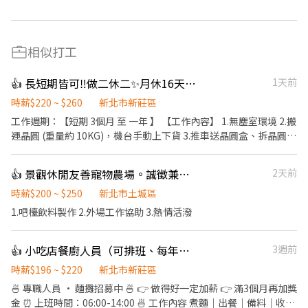
相似打工
👍 長短期皆可‼️做二休二✨月休16天🔥晶圓搬運員 💥可短期2-3個月
1天前
時薪$220 ~ $260
新北市新莊區
工作週期：【短期 3個月 至 一年 】 【工作內容】 1.無塵室環境 2.搬
運晶圓 (重量約 10KG)，機台手動上下貨 3.推車送晶圓盒、拆晶圓外
包裝 【工作時間】 做二休二 固定日班 / 夜班 日班 07:30 ~ 19:30 夜
班 19:30 -~07:30 【工作薪資】 日班薪資 34800 夜班薪資 41300 久
👍 景觀休閒友善寵物農場。誠徵兼職飲料吧檯
2天前
任獎金(任期一年) : >> 整年度平均薪資 * 兩個月 另加 兩萬 / 五萬八
留任獎金 日/夜 (20000 / 58000) 年終獎金 日/夜 (69600 / 82600)
時薪$200 ~ $250
新北市土城區
(分成4份每季發放一份) 《休假制度》 做二休二 固定日/夜班 (月休
1.吧檯飲料製作 2.外場工作協助 3.熱情活潑
15-16天) 【上班地點】 桃園市龜山區華亞五路2號 📩 【火速卡位應
徵流程】 ➊ 點擊填寫廠商制式履歷（1分鐘完成，快速安排送
👍 小吃店餐廚人員（可排班、每年調薪）
3週前
審）： 👉https://reurl.cc/R2p0LG 🔒 【隱私防線】個資僅供廠商審
核，敏感欄位（身分證/詳細地址）錄取前皆可先不填！ ➋加入留
時薪$196 ~ $220
新北市新莊區
言： 👉https://lin.ee/OBnhVN5 私訊留下 ⌜姓名+電話 +應徵半導
🍜 專職人員 · 麵攤招募中 🍜 👉 做得好一定加薪 👉 滿3個月再加獎
體大廠」💥
金 ⏰ 上班時間：06:00-14:00 🍜 工作內容 煮麵｜出餐｜備料｜收攤