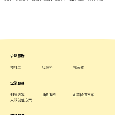
23:30、18:30-22:30、18:30-23:30 (上班時數為2~6小時依實際情況
553-黃S (yosin027) ❌求職免收費❌絕無詐騙┃⭕️免費諮詢⭕️安心
而定) 🔹夜班 ：23:30–03:30 (上班時數為2~4小時依實際情況而定)
上工 ---------------------------------------- ✅ 工作內容簡單、專人
🔹假日早班：07:00-12:00 🔹假日晚班：17:30-23:30 (上班時數為
教學 ✅ 固定班別、月排休8天 ✅ 表現優秀可培訓為儲備幹部 📍【工
2~6小時，一個月至少6天，依實際情況而定) ⸻ ✅工作待遇：
作地點】 新北市土城區中央路三段0000號 🛠【工作內容】 協助
日班時薪=$229 晚班另有獎金+20=時薪$249 夜班另有獎金+40=時
汽、機車加油服務 協助洗車作業 顧客贈品兌換及簡易服務 站內環境
薪$269 ━━━━━━━━━━━━━ 📍 【熱門開缺地點】新北市
整理與清潔 協助結帳及資料回報 👉 工作流程清楚、容易上手 👉 現
三重、土城、中和、永和、汐止、板橋、淡水、新店、新莊、蘆洲
場有專人帶領 👉 無相關經驗也可應徵 🕒【上班時間】 ☀️ 日班｜
━━━━━━━━━━━━ 📩 【火速卡位應徵流程】 ➊ 點擊填寫
07:00－15:00 🌤️ 中班｜15:00－23:00 🌙 夜班｜23:00－07:00 💰
廠商制式履歷（1分鐘完成，快速安排送審）： 👉
【薪資待遇】 日班／中班：時薪 $196 夜班：時薪 $196＋夜班津貼
https://reurl.cc/Wbek79 🔒 【隱私防線】個資僅供廠商審核，敏感
$5 夜班合計：時薪 $201 📌 應徵夜班者，需先於日班或中班實習1～
求職服務
欄位（身分證/詳細地址）錄取前皆可先不填！ ➋加入留言： 👉
3個月，實際時間將依個人學習進度及工作表現評估。 📆【休假制
https://lin.ee/OBnhVN5 私訊留下 ⌜姓名+電話 +應徵蝦皮門市人
度】每月排休8天
找打工
找任務
找家教
員」💥
企業服務
刊登方案
加值服務
企業儲值方案
人派儲值方案