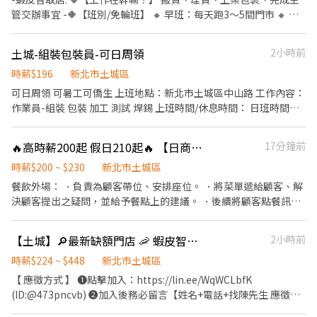
管交辦事宜 -🔶【班別/免輪班】 🔸 早班：每天跑3～5間門市 🔸 晚
班：每天跑1～3間門市 - 🔶工作時間(通常上班時間2~4小時)： 🔸早
班：08:00～13:00 🔸晚班：18:30～22:30 一周至少配合4天,六日需
土城-組裝包裝員-可日周領
2小時前
要能配合排班~~~ - 🔶【智取店所需條件】 • 有駕照、有機車，需
要支援鄰近智取店 • 可搬重10~15KG 物流箱 • 若沒有機車的話可
時薪$196
新北市土城區
考慮蝦皮一般有人店應徵 - 🔶【時薪】:229~249 🔶【門店缺額】 新
可日周領 可暑工可僑生 上班地點：新北市土城區中山路 工作內容：
北市土城區延吉街26號與28號1樓 新北市土城區金安街36號1樓 新
作業員-組裝 包裝 加工 測試 焊錫 上班時間/休息時間： 日班時間：
北市土城區裕生路28號1樓 - 🔸【依法投保】❶勞保。❷團保。❸勞
08:30-17:30 用餐時間：12:00-13:00 or 12:30-13:30 間休時間：由
退。 🔸【其他福利】❶油資補貼。❷推薦獎金 - 👇👇快速應徵通道👇
現場安排 加班休息：17:30-18:00 加班時間：18:00-21:00 休假天
🔥高時薪200起 假日210起🔥 【日商 壽司郎】💰土城日月光店 -兼職☆ 歡迎二度就業、假日兼職、外籍學生、實習簽約、無經驗者，找的就是你
17分鐘前
👇 🔜請加入專員窗口 : https://lin.ee/sSSCigY 加入後留言:姓名/電
數：周休二日(需配合加班) 作業員198 (錄取後可先報到 2周內補體
話/找威利 安排面試 蝦皮(地區) ⛔無抽成無費用✊其他職缺也可詢問
檢)
時薪$200 ~ $230
新北市土城區
👌安心就業免煩惱
餐飲外場： ．負責為顧客帶位、安排座位。 ．將菜單遞給顧客、解
決顧客提出之疑問，並給予餐點上的建議。 ．後續將顧客點餐訊息
通知廚房做餐，或可進行簡易餐飲之料理，如：烤土司或調配飲料
等。 ．於顧客用餐完畢後，負責收拾碗盤與清理環境。 ．並負責結
【土城】🔎最新缺額門店 🦐 蝦皮智取/門市 ⚡快速報到
2小時前
帳、收銀等工作。 餐飲內場： ．擔任廚師的助手，處理烹飪前與烹
飪中之準備工作與其他餐廳相關事務。 ．負責洗、剝、削、切各種
時薪$224 ~ $448
新北市土城區
食材。 ．負責清理工作環境、設備和餐具。 ．準備不同餐點所需要
【 應徵方式 】 ❶點擊加入：https://lin.ee/WqWCLbfK
的食材。 ．協助測量食材的容量與重量。 ．負責擺盤、打包外帶服
(ID:@473pncvb) ❷加入後務必留言【姓名+電話+找陳先生 應徵土
務。
城區蝦皮門市(或職缺截圖)】 ⚠️面試、應徵請線上預約，勿直接跑