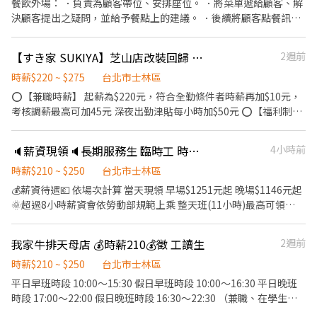
餐飲外場： ．負責為顧客帶位、安排座位。 ．將菜單遞給顧客、解
▪計畫拓展全台灣，讓更多人有機會品嚐美味平價壽司，致力成為
班免煩惱車位！ ⭕企業魅力 ▪「以人為本」注重團隊合作及交流，
決顧客提出之疑問，並給予餐點上的建議。 ．後續將顧客點餐訊息
頂尖品牌 ⭕基本保障 ①加班費(以每分鐘為單位計算) ②勞保、健
採納同仁的意見，提升參與感 ▪除學習到日本商業禮儀、衛生知識
通知廚房做餐。 ．於顧客用餐完畢後，負責收拾碗盤與清理環境。
保、意外險 ③每月提撥勞工退休新制6% ④特休／年假按照勞基法
及專業的烹飪技巧，還可接觸店鋪的經營管理，例如：成本控管及
．並負責結帳、收銀等工作。
規定 ⑤颱風天出勤津貼補助 ⑥員工店內用餐折扣 ⑦提供員工制服
【すき家 SUKIYA】芝山店改裝回歸 Reopen！｜時薪230元起(含全勤)
2週前
數據分析等專業知識 ▪升遷快速且制度完善，依努力及成果將有升
⑧任職一年後提供免費健檢
遷加薪的機會 ▪享有完善的福利制度，加班費為5分鐘為單位計
時薪$220 ~ $275
台北市士林區
算，重視員工的辛勤付出 ▪計畫拓展全台灣，讓更多人有機會品嚐
⭕【兼職時薪】 起薪為$220元，符合全勤條件者時薪再加$10元，
美味平價壽司，致力成為頂尖品牌 ⭕基本保障 ①加班費(以每分鐘
考核調薪最高可加45元 深夜出勤津貼每小時加$50元 ⭕【福利制
為單位計算) ②勞保、健保、意外險 ③每月提撥勞工退休新制6% ④
度】 ★每季一次考核調薪機會 ★享有特休累積 ★免費員工餐 ★三
特休／年假按照勞基法規定 ⑤颱風天出勤津貼補助 ⑥員工店內用餐
節福利、生日禮金、夜班出勤津貼 ★提供員工制服及工作鞋 ★年度
折扣 ⑦提供員工制服 ⑧任職一年後提供免費健檢
🔈薪資現領🔈長期服務生 臨時工 時薪$210-215
4小時前
健檢 ★勞保、健保，6％勞退提撥 ⭕【工作說明】 《內場》:餐點製
作、食材備料、進貨盤點 《外場》:接待服務顧客、收銀結帳、環境
時薪$210 ~ $250
台北市士林區
整潔 ★開朗活潑有笑容 ★ＳＯＰ專業流程 ★無經驗可 ★提供完善
💰薪資待遇💶 依場次計算 當天現領 早場$1251元起 晚場$1146元起
職前教育訓練 ⭕【經營理念】 我們是日本第一的速食連鎖ZENSHO
🌞超過8小時薪資會依勞動部規範上乘 整天班(11小時)最高可領
集團，我們的理念是"消滅世界的飢餓和貧困"，目標是成為全球第
$3079元‼️ 🌞無婚宴場次時 時薪$200計算🌞 ⚠️上班一律會投勞保 投
一的連鎖餐飲集團。 我們堅持使用安全及高品質的食材，當場現點
保費會從薪資扣$9‼️ 【工作內容】 將餐點從廚房送至外場，讓服務
我家牛排天母店 💰時薪210💰徵 工讀生
2週前
現作提供美味可口的日本國民美食-牛丼/咖哩，並以舒適衛生的用
人員能更快將餐點送至客人桌上。偶爾外場忙碌時，需幫忙外場。
餐環境、熱情用心的服務態度、平實親民的誠懇價格，強調食品安
【工作時間】 🔸早班 10:00~16:30 (供午餐)/10:30~16:30(未供餐)
時薪$210 ~ $250
台北市士林區
全，顧客安心。不論是單獨一人、與家人一起、朋友一起，皆可享
🔸晚班 16:30~22:00 (未供餐) 🔸整天班 10:00~22:00 (供午晚
平日早班時段 10:00～15:30 假日早班時段 10:00～16:30 平日晚班
受用餐的樂趣。
餐)/10:30~22:00(供晚餐) ※如需加班，會另外算加班費 【徵才條
時段 17:00～22:00 假日晚班時段 16:30～22:30 （兼職、在學生
件】 1.可長期配合報班。 ※長期定義：一年(內)含以上，一個月至
可） 免費供餐、三節獎金 在學生可依照課表彈性排班 假日班/假日