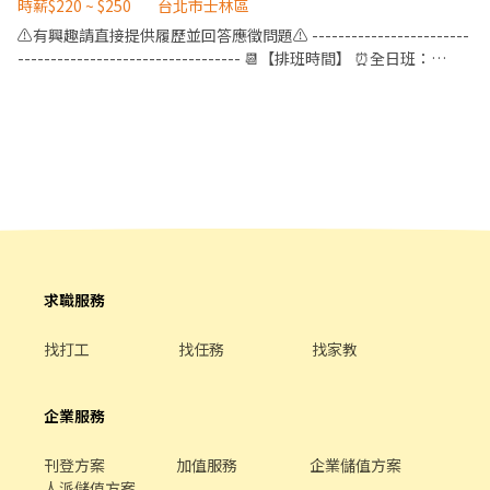
【工作時間】 🔸早班 10:00~16:30 (供午餐)/10:30~16:30(未供餐)
時薪$220 ~ $250
台北市士林區
🔸晚班 16:30~22:00 (未供餐) 🔸整天班 10:00~22:00 (供午晚
⚠️有興趣請直接提供履歷並回答應徵問題⚠️ ------------------------
餐)/10:30~22:00(供晚餐) ※如需加班，會另外算加班費 【徵才條
---------------------------------- 📆【排班時間】 ⏰全日班：
件】 1.可長期配合報班。 ※長期定義：一年(內)含以上，一個月至
10:00~22:00 (工時8Hr/天) ⏰早 班：10:00~ (當日最少4Hr) ⏰
少要報8個半天班或4個整天班。 2.工作態度認真積極，不遲到曠
中/晚班：~22:00 (當日最少4Hr) ---------------------------------
班。 3.具責任感，親和力佳，對餐飲業抱有熱忱。 4.需就讀高中職
------------------------- 【工作內容】 💪🥤《外場服務》 1. 佈置及
以上。 【服裝要求】 白襯衫、西裝褲、黑皮鞋、黑色襪子
清理餐桌、安排座位、為顧客帶位 2. 答覆有關餐飲問題，必要時提
供建議 3. 上水、上餐並提供有關用餐的服務 4. 收銀服務 5. 工作區域
和設備的清潔以及保養 🥦🥩《內場廚務》 1. 洗剝削切各種食材，烹
飪前置備料作業 2. 各項定食及料理製作、出餐 3. 工作區域和設備的
清潔以及保養 4. 訂貨、庫存控管學習 -------------------------------
---------------------------- ⭕️歡迎對餐飲服務有高度的熱忱，態度
積極認真的在校生加入，配合各大專院校學期、學年實習業務，可
求職服務
與學校簽訂相關合約。 ✅2026年1-2月、6-8月、12月期間限定特別
津貼！計時人員每小時薪資額外再加10元。 ✅每月工時達成獎勵，
找打工
找任務
找家教
總工時達100小時以上發放500元或達150小時以上者發放1,000元。
✅一天中能排班最少4小時、每周最少須提供16-20小時排班。兩周
排班一次，可彈性調整。 ✅假日能排班的兼職人員
企業服務
刊登方案
加值服務
企業儲值方案
人派儲值方案