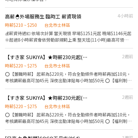
10:00~16:30 (供午餐)/10:30~16:30(未供餐) 🔸晚班 16:00~22:00(供
晚餐)/16:30~22:00 (未供餐) 🔸整天班 10:00~22:00 (供午晚
高薪🐣外場服務生 臨時工 薪資現領
4小時前
餐)/10:30~22:00(供晚餐) ※如需加班，會另外算加班費 【徵才條
件】 1.可長期配合報班。 ※長期定義：一年以上，一個月至少要報
時薪$210 ~ $250
台北市士林區
八個半天班或四個整天班。 🔺臨時工性質 不是保證班 非報班都會排
💰薪資待遇💶 依場次計算 當天現領 早場$1251元起 晚場$1146元起
到🔺 2.工作態度認真積極，不無故遲到曠班。 3.具責任感，親和力
🌞超過8小時薪資會依勞動部規範上乘 整天班(11小時)最高可領
佳，對餐飲業抱有熱忱。 4.需就讀高中職以上。 【服裝要求】 白襯
$3079元‼️ 🌞無婚宴場次時 時薪$200計算🌞 ⚠️上班一律會投勞保 投
衫、黑西裝褲、黑襪、黑皮鞋
保費會從薪資扣$9‼️ 【工作內容】 將餐點從廚房送至外場，讓服務
【すき家 SUKIYA】★時薪230元起(含全勤)★天母高島屋前店
2週前
人員能更快將餐點送至客人桌上。偶爾外場忙碌時，需幫忙外場。
【工作時間】 🔸早班 10:00~16:30 (供午餐)/10:30~16:30(未供餐)
時薪$220 ~ $275
台北市士林區
🔸晚班 16:30~22:00 (未供餐) 🔸整天班 10:00~22:00 (供午晚
⭕【兼職時薪】 起薪為$220元，符合全勤條件者時薪再加$10元，
餐)/10:30~22:00(供晚餐) ※如需加班，會另外算加班費 【徵才條
考核調薪最高可加45元 深夜出勤津貼每小時加$50元 ⭕【福利制
件】 1.可長期配合報班。 ※長期定義：一年(內)含以上，一個月至
度】 ★每季一次考核調薪機會 ★享有特休累積 ★免費員工餐 ★三
少要報8個半天班或4個整天班。 2.工作態度認真積極，不遲到曠
節福利、生日禮金、夜班出勤津貼 ★提供員工制服及工作鞋 ★年度
【すき家 SUKIYA】★時薪230元起(含全勤)★士林店
2週前
班。 3.具責任感，親和力佳，對餐飲業抱有熱忱。 4.需就讀高中職
健檢 ★勞保、健保，6％勞退提撥 ⭕【工作說明】 《內場》:餐點製
以上。 【服裝要求】 白襯衫、西裝褲、黑皮鞋、黑色襪子
作、食材備料、進貨盤點 《外場》:接待服務顧客、收銀結帳、環境
時薪$220 ~ $275
台北市士林區
整潔 ★開朗活潑有笑容 ★ＳＯＰ專業流程 ★無經驗可 ★提供完善
⭕【兼職時薪】 起薪為$220元，符合全勤條件者時薪再加$10元，
職前教育訓練 ⭕【經營理念】 我們是日本第一的速食連鎖ZENSHO
考核調薪最高可加45元 深夜出勤津貼每小時加$50元 ⭕【福利制
集團，我們的理念是"消滅世界的飢餓和貧困"，目標是成為全球第
度】 ★每季一次考核調薪機會 ★享有特休累積 ★免費員工餐 ★三
一的連鎖餐飲集團。 我們堅持使用安全及高品質的食材，當場現點
節福利、生日禮金、夜班出勤津貼 ★提供員工制服及工作鞋 ★年度
1週前