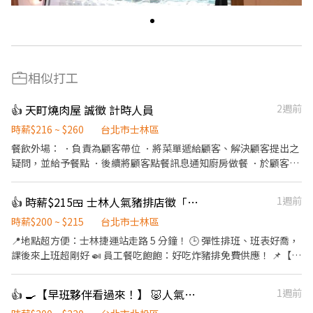
相似打工
👍 天町燒肉屋 誠徵 計時人員
2週前
時薪$216 ~ $260
台北市士林區
餐飲外場： ．負責為顧客帶位 ．將菜單遞給顧客、解決顧客提出之
疑問，並給予餐點 ．後續將顧客點餐訊息通知廚房做餐 ．於顧客用
餐完畢後，負責收拾碗盤與清理環境。 ．並負責結帳、收銀等工作
．負責清理工作環境、設備和餐具。 ．打包外帶服務
👍 時薪$215🍱 士林人氣豬排店徵「學生工讀」！吃豬排也能賺學費 💰
1週前
時薪$200 ~ $215
台北市士林區
📍地點超方便：士林捷運站走路 5 分鐘！ 🕒 彈性排班、班表好喬，
課後來上班超剛好 🍛 員工餐吃飽飽：好吃炸豬排免費供應！ 📌【工
作內容】 • 🍽️ 外場：點餐、送餐、收桌、基本整理 • 🍳 內場（簡
單）：協助備料、炸豬排、洗碗 （新人都會教，流程標準好上手）
👍 🍳【早班夥伴看過來！】 🐷人氣豬排店徵的就是你！時薪220
1週前
🧑‍🎓【我們適合你，如果你是…】 ✅ 學生，想利用課餘打工 ✅ 有責