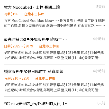
少要報8個半天班或4個整天班。 2.工作態度認真積極，不遲到曠
可排班優先錄取 工作內容： ．負責為顧客帶位。 ．將菜單遞給顧
牧方 Moocubed - 士林 長期工讀
5天前
班。 3.具責任感，親和力佳，對餐飲業抱有熱忱。 4.需就讀高中職
客、解決顧客提出之疑問，並給予餐點上的建議。 ．後續將顧客點
以上。 【服裝要求】 白襯衫、西裝褲、黑皮鞋、黑色襪子
餐訊息通知廚房做餐，或可進行簡易餐飲之料理。 ．於顧客用餐完
時薪$196
台北市士林區
畢後，負責收拾碗盤與清理環境。 ．並負責結帳、收銀等工作。 ．
牧方 MooCubed Moo Moo Moo～～ 牧方會努力提供 員工乾淨舒服
擔任廚師的助手，處理烹飪前與烹飪中之準備工作與其他餐廳相關
的工作環境 建立完善的制度 創造一個全新的體系 在未來的路上一起
事務。 ．負責清理工作環境、設備和餐具。 ．準備不同餐點所需要
成長吧！ 我們希望招募有想法、執行力的夥伴們，一同加入我們的
的食材。 ．打包外帶服務。
團隊！ ◎加分經驗： ●具飲料店或餐飲業經驗 ●具行銷、設計、飲
最高時薪250🐣外場服務生 臨時工 薪資現領
4小時前
品研發、管理等經驗 ◎店內工作內容 茶葉飲品介紹、協助顧客點
餐、結帳收銀、製作飲品、茶葉備料、協助後吧調飲、調飲、備料
日薪$2585 ~ $3079
台北市士林區
準備、協助夥伴、清理、維護環境、外送…等 建立全新的手搖飲品
💰薪資待遇💶 依場次計算 當天現領 早場$1251元起 晚場$1146元起
牌~誠摯邀請您加入牧方MooCubed 讓我們一起為未來打造更好的
🌞超過8小時薪資會依勞動部規範上乘 整天班(11小時)最高可領
品牌文化！！
$3079元‼️ 🌞無婚宴場次時 時薪$200計算🌞 ⚠️上班一律會投勞保 投
保費會從薪資扣$9‼️ 【工作內容】 將餐點從廚房送至外場，讓服務
婚宴服務生💒假日臨時工 薪資現領
4小時前
人員能更快將餐點送至客人桌上。偶爾外場忙碌時，需幫忙外場。
【工作時間】 🔸早班 10:00~16:30 (供午餐)/10:30~16:30(未供餐)
時薪$210 ~ $250
台北市士林區
🔸晚班 16:30~22:00 (未供餐) 🔸整天班 10:00~22:00 (供午晚
💰薪資待遇💶 依場次計算 當天現領 早場$1251元起 晚場$1146元起
餐)/10:30~22:00(供晚餐) ※如需加班，會另外算加班費 【徵才條
🌞超過8小時薪資會依勞動部規範上乘 整天班(11小時)最高可領
件】 1.可長期配合報班。 ※長期定義：一年(內)含以上，一個月至
$3079元‼️ 🌞無婚宴場次時 時薪$200計算🌞 ⚠️上班一律會投勞保 投
少要報8個半天班或4個整天班。 2.工作態度認真積極，不遲到曠
保費會從薪資扣$9‼️ 【工作內容】 將餐點從廚房送至外場，讓服務
Y02🍚🍱天母店_內/外場計時人員【YAYOI彌生軒】
3天前
班。 3.具責任感，親和力佳，對餐飲業抱有熱忱。 4.需就讀高中職
人員能更快將餐點送至客人桌上。偶爾外場忙碌時，需幫忙外場。
以上。 【服裝要求】 白襯衫、西裝褲、黑皮鞋、黑色襪子