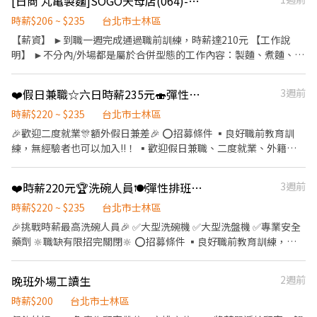
[日商 丸亀製麵]SOGO天母店(064)-長期兼職夥伴/廚助/工讀生/彈性排班
現作提供美味可口的日本國民美食-牛丼/咖哩，並以舒適衛生的用
健檢 ★勞保、健保，6％勞退提撥 ⭕【工作說明】 《內場》:餐點製
餐環境、熱情用心的服務態度、平實親民的誠懇價格，強調食品安
作、食材備料、進貨盤點 《外場》:接待服務顧客、收銀結帳、環境
時薪$206 ~ $235
台北市士林區
全，顧客安心。不論是單獨一人、與家人一起、朋友一起，皆可享
整潔 ★開朗活潑有笑容 ★ＳＯＰ專業流程 ★無經驗可 ★提供完善
【薪資】 ►到職一週完成通過職前訓練，時薪達210元 【工作說
受用餐的樂趣。
職前教育訓練 ⭕【經營理念】 我們是日本第一的速食連鎖ZENSHO
明】 ►不分內/外場都是屬於合併型態的工作內容：製麵、煮麵、製
集團，我們的理念是"消滅世界的飢餓和貧困"，目標是成為全球第
作高湯、洗切食材備料、炸天婦羅、包飯糰、收銀結帳、洗碗、收
一的連鎖餐飲集團。 我們堅持使用安全及高品質的食材，當場現點
拾餐具、環境清潔..等 【工作時間】 ►彈性排班08:30-23:00（面試
❤️假日兼職☆六日時薪235元🍣彈性排班🍣無經可
3週前
現作提供美味可口的日本國民美食-牛丼/咖哩，並以舒適衛生的用
時請於主管確認排班時間） 【薪資福利】 1. 提供員工餐 2. 國定假日
餐環境、熱情用心的服務態度、平實親民的誠懇價格，強調食品安
雙倍薪 3. 提供優秀同仁績效獎金 4. 久任獎金 5. 生日禮卷 6. 滿年資
時薪$220 ~ $235
台北市士林區
全，顧客安心。不論是單獨一人、與家人一起、朋友一起，皆可享
享特休假 7.福委會福利補助 ★★多項福利歡迎您加入我們★★ 總是
🎉歡迎二度就業🎊額外假日兼差🎉 ⭕招募條件 ▪良好職前教育訓
受用餐的樂趣。
提供好吃日式餐飲的公司 台灣東利多(丸亀製麵)
練，無經驗者也可以加入!!！ ▪歡迎假日兼職、二度就業、外籍學
生、實習簽約。 ▪彈性排班：09:00~23:00(請於面試時與主管確認
班表) ⭕工作內容 ▪外場兼職 帶客入座→介紹、服務→飲料提供→
❤️時薪220元🏆洗碗人員🍽彈性排班✅️無經驗也可以👫二度就業🍣假日兼職
3週前
餐具清洗→桌邊結帳→收銀結帳......等 ▪內場兼職 商品進貨、準備、
整理→餐點製作→提供餐點→餐具清洗→環境整理維護......等 ⭕獎金
時薪$220 ~ $235
台北市士林區
福利 ▪生日禮券 ▪不定期活動競賽獎金 ▪一年4次考核及調薪！！
🎉挑戰時薪最高洗碗人員🎉 ✅️大型洗碗機 ✅️大型洗盤機 ✅️專業安全
▪加班費按每分鐘計算 ▪提供機車停車，上班免煩惱車位！ ⭕企業
藥劑 🔆職缺有限招完關閉🔆 ⭕招募條件 ▪良好職前教育訓練，無
魅力 ▪「以人為本」注重團隊合作及交流，採納同仁的意見，提升
經驗者也可以加入!!！ ▪歡迎寒暑假打工、假日兼職、二度就業、
參與感 ▪除學習到日本商業禮儀、衛生知識及專業的烹飪技巧，還
外籍學生、實習簽約。 ▪彈性排班：11:00~23:00(請於面試時與主
晚班外場工讀生
2週前
可接觸店鋪的經營管理，例如：成本控管及數據分析等專業知識 ▪
管確認班表) ⭕工作內容 ▪內場 餐具清洗、餐具收納、環境整理整
升遷快速且制度完善，依努力及成果將有升遷加薪的機會 ▪享有完
頓、環境清潔 ⭕獎金福利 ▪生日禮券 ▪不定期活動競賽獎金 ▪一
時薪$200
台北市士林區
善的福利制度，加班費為5分鐘為單位計算，重視員工的辛勤付出
年4次考核及調薪！！ ▪加班費按每分鐘計算 ▪提供機車停車，上