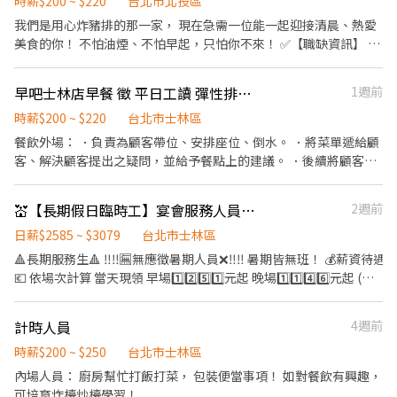
任感、不怕忙、肯學習 ✅ 喜歡有活力、大家互相 cover 的工作氣氛
時薪$200 ~ $220
台北市北投區
💰【薪資福利】 •💵 時薪 $200 起（依表現調薪） •🧋 免費員工餐
我們是用心炸豬排的那一家， 現在急需一位能一起迎接清晨、熱愛
•🕐 彈性排班（平日午餐 / 晚餐 / 假日都可排） •🎁 員工推薦獎
美食的你！ 不怕油煙、不怕早起，只怕你不來！ ✅【職缺資訊】 📍
金、節日禮品、生日加碼餐！ ❤️ 店內氣氛輕鬆、學長姐都會教，沒
工作地點：福勝亭北榮店（台北榮總美食街） 🕖 早班時間：08:00
經驗也 OK 這裡是你的第二個家（還有免費豬排🍤）
AM - 14:00 PM 💼 職位類型： • 內場廚助（幫忙備料、炸物、餐點
早吧士林店早餐 徵 平日工讀 彈性排班 時薪 200
1週前
製作） • 外場服務（點餐、送餐、簡單收銀） 📅 排班方式：排班
制／長期為主 💰 薪資待遇：200元起
時薪$200 ~ $220
台北市士林區
餐飲外場： ．負責為顧客帶位、安排座位、倒水。 ．將菜單遞給顧
客、解決顧客提出之疑問，並給予餐點上的建議。 ．後續將顧客點
餐訊息通知廚房做餐，或可進行簡易餐飲之料理，如：烤土司或調
配飲料等。 ．於顧客用餐完畢後，負責收拾碗盤與清理環境。 ．並
💒【長期假日臨時工】宴會服務人員💕💰薪資當日領‼️
2週前
負責結帳、收銀等工作。 餐飲內場： ．擔任廚師的助手，處理烹飪
前與烹飪中之準備工作與其他餐廳相關事務。 ．負責洗、剝、削、
日薪$2585 ~ $3079
台北市士林區
切各種食材。 ．負責清理工作環境、設備和餐具。 ．準備不同餐點
🔺長期服務生🔺 ‼️‼️🈚️無應徵暑期人員❌‼️‼️ 暑期皆無班！ 💰薪資待遇
所需要的食材。 ．協助測量食材的容量與重量。 ．負責擺盤、打包
💶 依場次計算 當天現領 早場1️⃣2️⃣5️⃣1️⃣元起 晚場1️⃣1️⃣4️⃣6️⃣元起 (時
外帶服務。
薪$210) 🌟超過8小時薪資會依勞動部規範上乘 故整天薪水最低
2️⃣5️⃣8️⃣5️⃣元起 ❗️長期配合參加各級調薪考試一天薪水可至3️⃣0️⃣7️⃣9️⃣❗️
計時人員
4週前
🔅無婚宴場次時 時薪以$200計🔅 ⚠️上班一律都會投勞保 投保費從
薪資-$9❕ 以上薪資金額已扣除投保費 【工作內容】 🔘事前準備工
時薪$200 ~ $250
台北市士林區
作、酒水服務、上菜換盤及事後環境整理。 🔘 隨時注意賓客的需
內場人員： 廚房幫忙打飯打菜， 包裝便當事項！ 如對餐飲有興趣，
求，提供顧客完善且溫馨的服務。 【工作時間】 🔸早班
可培育炸檯炒檯學習！