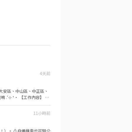
4天前
 ‧⁺
不同，應徵時請告知我要應徵哪一區或哪間
11小時前
 ⁺‧ 【上班地
！）。 ⚠️自備機車也可騎公