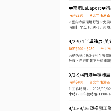
子們對運動的興趣與自信😎。 4. 安全維護：檢查場
❤️南港LaLaport❤
月至少排班 50 小時，一週至少排
歡迎體育、運動、休閒、教育相
時薪$230
台北市南港區
✅室內冷氣環境舒適 ✅免風吹日曬 ✅四季工作舒適 💼【工作內容】 
時間】 早班:10:30-18:30 晚班:13:00-2
資】時薪230元 ✅休息時間支薪 ✅依法規給予加班費 🍽️【餐費補
LaLaport 📢立刻報名 搜尋芮可官方賴：『@recjob』 並回覆以下訊息，將有專員與您聯繫 ------- 1、應徵職務：南港
9/2-9/4 半導體展
LaLaport贈品兌換人員 
一張：
時薪$200 ~ $250
台北市
活動名稱：9/2-9/4 半導體展-英文
分鐘，自行用餐不計薪補津
理、協助攤位進行、機動支援
+運動包鞋 活動薪資：NT2
好英文溝通能力，檢附相關英文
27201610 分機214 0966
時薪$400
台北市南港區
1. 工作時間： - 2026/09/02(三)
小時) - ※午餐時段(11:
司免費供應午餐與飲料，無需自行排
館 - 3. 報酬： - ・時薪：
9/15-9/16 塑橡
含「展前自主研讀參展單位資料」之準