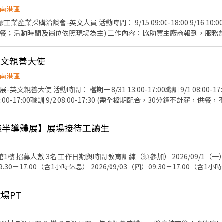
南港區
0,000 元】 - 4. 工作內容： - 展場口譯與攤位協助 (日文 ⇔ 中文) 
文人員 活動時間： 9/15 09:00-18:00 9/16 10:00-18:00 (需全檔期配合，中
放 DM、簡單了解顧客背景與需求 ・陪同日本參展者或貴賓參觀展場並與
供餐；活動時間及崗位依照現場為主) 工作內容：協助買主廠商報到，服務
品搬運、歸位與擺設 ・活動期間庶務工作：展場簡易清潔、整理與維護 ・其
，協助洽談並記錄、回收問卷、統整洽談會資料、機動支援現場事務等 活動地點：南港
語溝通能力 (日文檢定 N1 或同等日語水準) ・須具備良好華語溝通能力 
1號) 活動服裝：黑色正式服裝(白色襯衫+黑褲+黑西裝外套+黑皮鞋/黑娃
02-09/04 全程皆可配合者。 ・工作須長時間站立，請評估自身體力狀況
-英文親善大使
HR 活動人數：28人 匯款日期：活動結束隔月15號，遇例假日順延(10/15 
煩請自備髮飾綁好，以利活動進行。 - ・著裝要求 (商務休閒風 Smart C
佳! 意者，請寄簡歷及數張照片至bfhrs5b32@gmail.com，或和 温小姐
南港區
衫或 Polo 衫皆可)、罩衫或針織衫。請避免無袖、過於暴露或過於休閒的 
 8/31 13:00-17:00職訓 9/1 08:00-17:30 9/2 08:00-17:30 9/3
(考量展場活動與物品搬運方便，強烈建議以長褲為主)。請避免短褲、破洞
舒適的包鞋或一般運動鞋。嚴禁穿著任何露出腳趾的鞋款 (即使是具設計
接待貴賓、舉牌引導貴賓、報到及機動事項 活動地點：南港展覽館一館(台
稅務與保險說明： 本公司依法開立扣繳憑單 (若無特殊需求將不另行發放紙本
+黑西裝外套+黑皮鞋/黑娃娃鞋) 活動薪資： 8/31 NT200/HR 9/1 NT250/HR 匯款
關所得紀錄)。 公司會為員工投保勞保與提繳勞工退休金 (相關費用由公司
ON國際半導體展】展場接待工讀生
遇例假日順延(10/15由凱基銀行匯款) 須具備良好英文溝通能力，檢附相
 支薪方式/支薪日： - ・匯款：展期結束後 4 週內匯款 - 7. 應徵： - -
gmail.com，或和 黃小姐聯繫02-27201610 分機201 0913-192-394
－15:30（暫訂） 展
9:30－17:00（含1小時休息） 2026/09/03（四）09:30－17:00（含1小
賓接待與引導 茶
Excel 整理 協助活動接待及贈品發放 維持展位整潔與補充備品 完成主管交辦事項 
場PT
極主動、活潑大方、責任感佳 配合度高、守時、細心 英文溝通能力佳（建議多益
基本操作尤佳 有展覽、活動或服務業經驗者加分 服裝規定(展覽期間) 白色襯衫 黑色西裝褲
熱忱及英文溝