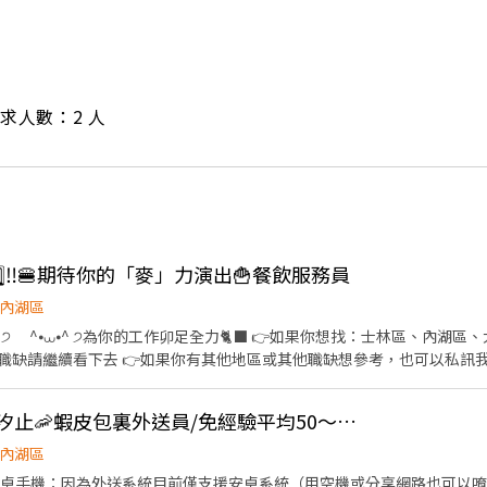
/ 需求人數：2 人
️⃣5️⃣‼️🍔期待你的「麥」力演出🍟餐飲服務員
內湖區
看下去 👉如果你有其他地區或其他職缺想參考，也可以私訊我唷 .˚⊹ ⁺‧ 【工作內容】
具、環境清潔維護 🫐 主管交辦事宜 🍉 內外場都會接觸唷 .˚⊹ ⁺‧ 【工作時間】 ‧⁺ ⊹˚. ☀️ 早
 晚班：16:00 - 23:00 ⭐ 夜班：21:00 - 02:00 ⚠️每間店有缺的時段
👍 可週領現💖內湖、汐止🦐蝦皮包裏外送員/免經驗平均50～80K，公司車
˚. 📌 採排休制（無固定休） 🗓️ 周一至週日皆需排班 🚫 周六、周日可排休不可固定休 .˚⊹
內湖區
林區中山北路五段602號 👉內湖區 台北西湖店📍台北市內湖區內湖路一段283號 台
要有安卓手機：因為外送系統目前僅支援安卓系統（用空機或分享網路也可以唷