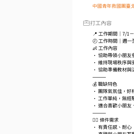
中國青年救國團臺
打工內容
📍 工作期間｜7/1－
🕗 工作時間｜週一至週
👶 工作內容
• 協助帶領小朋友
• 維持現場秩序與
• 協助準備教材與
⸻
💰 職缺特色
• 團隊氣氛佳，好
• 工作單純，無經
• 適合喜歡小朋友
⸻
🙋‍♀️ 條件需求
• 有責任感、耐心