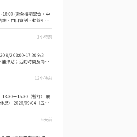
・展場攤位留守、接待、諮詢、基
其他參展者交流 ・協助攤位
諮詢、門口管制、動線引
他主管交辦事項 - 5. 注
展覽館
(華語文能力測驗流利精通級或
娃鞋) 活動薪資：職訓
。 ・會英文者尤佳，歡迎於自我
1小時前
由凱基銀行匯款) 須具備良好英
asual)： 【上半身】請穿
聯繫02-27201610 分
T 恤。 【下半身】請穿著休
牛仔褲。 【鞋款規定】因需
感的時尚涼鞋、拖鞋、穆勒
北市南港區經貿二路1號) 活
，每年 5 月申報個人所得稅
負擔)；因屬短期勤務，無
13小時前
關英文檢定為佳! 意者，請寄
意者直接於本平台完成應徵
時休息） 2026/09/04（五）
我們希望你具備
6天前
 TOEIC 650 分以上