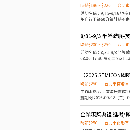
研讀與預習 2. 全程參與3天展期勤務（無遲到早退欠勤） 3. 會期結束後1週內提交A4約1-2頁之「展覽觀察報告」（提供簡易格
時薪$196 ~ $220
台北市
式） - ★【最高總計可領：1
活動名稱：9/15-9/16 塑橡膠工業產業採購洽談會-英
本產品介紹 ・名片交換、發
午自行用餐60分鐘計薪不
進場作業、核對物品清單、物
導、確認買主場次情況、登記候補
意事項： - ・須具備良好日
一館(台北市南港區經貿二路
同等華語水準) ・須 09/
8/31-9/3 半導體展
196/HR；活動NT220/
推薦時說明！ ・如有長髮者，
文溝通能力，檢附相關英文檢定為
時薪$200 ~ $250
台北市
著素雅乾淨之有領上衣 (襯
機213
活動名稱：8/31-9/3 半導體展-英文親善大使 活動時間： 檔期一
閒長褲、西裝褲或及膝裙 
08:00-17:30 檔期二 8/31 13:00-17:00職訓 9/2 08:00-17:30 (需全檔期配合，30分鐘不計薪，供餐，不補津貼；活動時間及崗位
長時間站立與走動，請穿著
依照現場為主) 工作內容：
鞋等也一律禁止)。 - ・
動服裝：黑色正式服裝(白色有領襯衫+黑長褲
時，稅務相關系統皆會有相
【2026 SEMIC
日期：活動結束隔月15號，
須轉移健保投保單位。 - 6.
簡歷及數張照片至bfhrs5b32@
時薪$250
台北市南港區
工作地點 台北南港展覽館1館1樓 招募人數 3名 工作日期與時間 教育訓練（須參加） 2026/09/1（一）13:30
覽期間 2026/09/02（三）0
09:30－17:00（含1小時休息） ※ 中午休息時間將依現場主管安排，採彈性分流用餐及休息。 工作內容 展位來
水、咖啡服務 客戶資料蒐集與 
企業頒獎典禮 進場/撤
具親和力，喜歡與人互動 積
或具同等英文溝通能力） 熟悉 Excel 
時薪$250
台北市南港區
或黑色及膝裙 黑色包鞋或皮鞋 錄取方式 初步履歷審核後，將安排線上第二階段面試。 歡迎喜歡與人互動、具服務