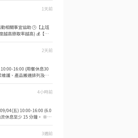
1天前
✔️
親和力 🤸🏻‍♂️ ✔️
2天前
9月可排班日期： 8、附上照片
10:00-16:00 (用餐休息30
潔維護、產品搬運排列及整
白色素T+深色無破洞牛仔褲
15由凱基銀行匯款) 須具備良
4小時前
和 陳小姐聯繫02-
9/04(五) 10:00-16:00 (6.0
輪流休息至少 15 分鐘。 ※公
) 台北南港展覽館 1 館或 2
獎金：1,800 元 - ※本獎金包
3週前