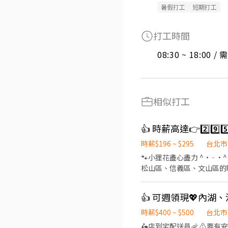
暑假打工
短期打工
打工時間
08:30 ~ 18:00 
相似打工
👍 時薪高達👉2️⃣9
時薪$196 ~ $295
台北市
🐾小狸花盡心盡力 ^• ᵕ •^ ੭ ^⦁⩊⦁^ ੭為你的工作卯足全力🐈‍⬛ 👉如果你想找：士林區、內湖區、大安區、中山區、中正區、
松山區、信義區、文山區的職缺請繼續
⊹˚. 🍎 顧客服務 🍌 炸物製餐 🍑 廚
班：07:00 - 14:00 🌙
店 .˚⊹ ⁺‧ 【薪資制度】 ‧⁺ ⊹˚. 💰 在上述時段內，時薪為 $ 225 ~ 240 🪙 若非以上時段，時薪為 $ 196 💰 過00:00 + $ 55 夜班津貼
.˚⊹ ⁺‧ 【 休假制度】 ‧⁺ ⊹
時薪$400 ~ $500
台北市
點】 ‧⁺ ⊹˚. 👉士林區 台北士林店📍台北市士
🛵店到宅配送員🦐 ⚠️