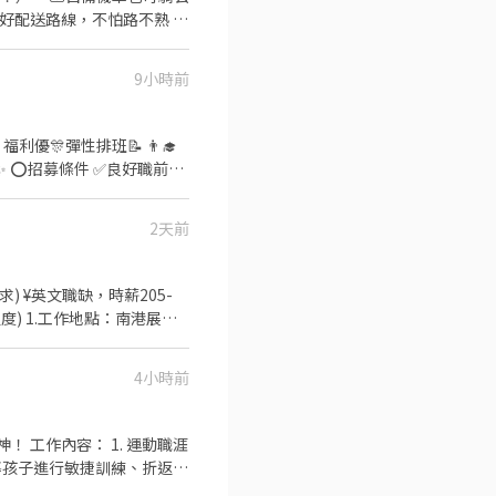
排好配送路線，不怕路不熟 ⚠️
286號 👉中山區
司車)將包裏從門市配送至買家
 元 / 月 🛵 乖乖聽話送
台北公園店📍台北市中正區公
9小時前
+ 額外加碼獎金！
【每週領薪】，週週有錢花！
店📍台北市松山區南京東路四
義、大同、萬華、松山、中
✅️彈性排班：
V292KN 🔒 【隱私防線】
歡迎直接投遞履歷！ ⭕工
/OBnhVN5 私訊留下 ⌜姓
2天前
場🍣 商品進貨、準備、整理→
留言「姓名＋電話＋截圖職缺」就能聯
✨️在職教育訓練
港展館
折扣 ⑦提供員工制服 ⑧任
2.5小時/依實際時間計薪/時薪
6.服儀要求：上身大會統一制
4小時前
26/10/5發薪 8.保險
>，預約面談時間採<私訊約定>，請留意訊息
動職涯
引導孩子進行敏捷訓練、折返
方式介紹運動知識📋，培養孩