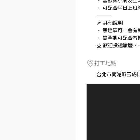
• 喜歡與小朋友互
• 可配合平日上班
⸻
📌 其他說明
• 無經驗可，會有
• 需全期可配合者
📩 歡迎投遞履歷
打工地點
台北市南港區玉成街