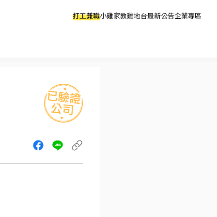
打工兼職
小雞家教
雞地台
最新公告
企業專區