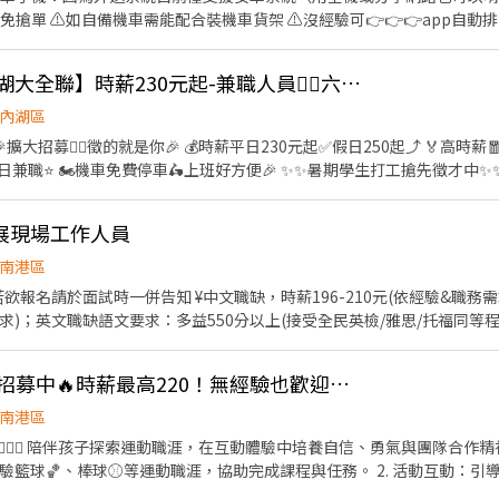
安區羅斯福路二段45號 台北麟光店📍台北市大安區
免搶單 ⚠️如自備機車需能配合裝機車貨架 ⚠️沒經驗可👉👉👉app自動
復興二店📍台北市大安區復興南路二段273號 台北光復店📍台北市大安區光復南路
行取貨配送，沒有傳統宅配人事問題 📌 工作內容： ↪︎ 騎機車(自備或公
號 台北南京五店📍台北市中山區南京東路三段210之1號 👉中正區 林森二店📍台北市中正
的夥伴收入大概長這樣： 🛵 隨便送送（熟悉路線中）：$40,000 ~ $60,000
📍台北市中正區濟南路二段66號 台北館前店📍台北市中正區館前路8號 
👍 🔥日商壽司郎【內湖大全聯】時薪230元起-兼職人員🙆‍♀️六日250元起💰
80,000 元 / 月 🔥 拼命努力送（挑戰極限）：$80,000 ~ $180,000 元 
👉松山區 台北民生店📍台北市松山區民生東路三段135號 台北民權店
━━━━ ✅ 領薪彈性：每月15號準時發薪（可匯款/領現），亦可配合
內湖區
段128號 台北南京二店📍台北市松山區南京東路五段162號 台北南京六
熱門開缺地點 ── 趕快卡位】 ━━━━━━━━━━━━━━━━━ 台北市、新北
、林口、板橋、永和、中和、新店、三重、新莊、樹林、土城、淡水、信
車🛵上班好方便🎉 ✨️✨️暑期學生打工搶先徵才中✨️✨️ ⭕招募條件 ✅️良好職前教
告知小編你想送哪一區，馬上幫你保留就近站點！ ━━━━━━━━━━━━━━━━━ 📩
！！！ ✅️歡迎開學打工、假日兼職、二度就業、外籍學生、實習簽約。 
店📍台北市文山區新光路二段30號 .˚⊹ ⁺‧ 【超級亮點】 ‧⁺ ⊹˚. 💼 勞保・勞退・
寫廠商制式履歷（1分鐘完成，快速安排送審）： 👉https://reurl.cc/
面試時與店長確認班表) ✅️不管是平日早班、週末假日班、放學後打烊班皆有職缺，
貼 🤝 推薦好友獎金 $600/人 📆 國定假日上班享雙倍薪資💥 .˚⊹ ⁺‧ 【 想聯繫我】 ‧⁺ ⊹˚.
分證/詳細地址）錄取前皆可先不填！ ➋加入留言： 👉https://lin.ee
導體展現場工作人員
→介紹、服務→飲料提供→餐具清洗→桌邊結帳→收銀結帳......等。 ▪內
你！ ✌️ 或加入 🅻🅸🅽🅴：https://lin.ee/8rsUSDv 🤟 

整理維護......等。 ▪洗碗區🫧 餐具清洗、環境整理整頓、環境清洗......等。 
南港區
繫我⭕
缺，時薪196-210元(依經驗&職務需求) ¥英文職缺，時薪205-
獲得3,000～5,000元獎金！ ⭕基本保障 ①加班費(以5分鐘為單位計算) ②勞
；英文職缺語文要求：多益550分以上(接受全民英檢/雅思/托福同等程度) 1.工作地點：南
撥勞工退休新制6% ④特休按照勞基法規定 ⑤颱風天出勤津貼 ⑥員工用餐
0-17:00(依職務崗位不同)，後續排班時告知 3.教育訓練：8/30下午(約2-
活動經驗佳、接待應對態度積極 5.工作內容：換證/引導/門禁/會議/機動等 
⛹🏻KidZania運動高手招募中🔥時薪最高220！無經驗也歡迎🙌🏻
容面容整潔 7.其它說明：本展供餐、午休0.5小時不計薪、依法計加班費，20
說明：依法辦理勞保&退/二代健保、勞保自付額由公司負擔 ¥統一採<視訊面談
南港區
♂️ 陪伴孩子探索運動職涯，在互動體驗中培養自信、勇氣與團隊合作精神！ 工作內容： 1. 運
體驗籃球🏀、棒球⚾️等運動職涯，協助完成課程與任務。 2. 活動互動：
童參與狀況，確保活動安全順利🌟。 3. 專業運動引導：以活潑有趣的