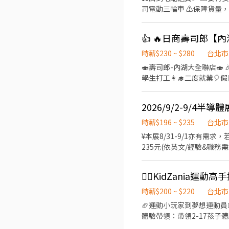
北舊宗二店📍台北市內湖區舊宗路一段275號 👉大安區 羅斯福店📍台北市大
司電動三輪車 ⚠️保障貨量，
和平東路三段406巷8號 台北
有經驗可👉👉👉至門市自
台北長春店📍台北市中山區長春路172
地點(範圍3km內) 在我們這裡
區林森南路1號 台北濟南店
（穩定出勤）：$60,000 ~ $
園路30-1號 台北南昌店📍台北市中正區南昌路一段149號 
━━━━━━━━━━━━
時薪$230 ~ $280
台北市
📍台北市松山區民權東路三
━━━━━━━━━━━━━━━━━ 📍 【
🍣壽司郎-內湖大全聯店🍣 🎉擴大招募🙆‍♀️徵的就是你🎉 💰時薪平日230元起✅️假日250起⤴️ 🏅高時薪🧧福利優🎊彈性排班📝 👨‍🎓
段57號 👉信義區 忠孝四店📍台北市信義區忠孝東路五段522號 台北101店📍台北市信義區市府路45號 台北夢廣場店📍台北市信
市各行政區皆有缺額（文山
學生打工👩‍🎓二度就業🎈假日兼職⭐️ 🏍機車免費停
義區松高路11號 👉文山區 台北興隆店📍台北市文山區興隆路三段54號 台北指南店📍台北市文山區指南路二段67號 台北木新店
山、內湖...等） 點擊立即應徵，私訊
育訓練，無經驗者也可以加入
📍台北市文山區木新路三段174號 台北動物園三
【火速卡位應徵流程】 ➊ 點擊填
08:30~23:00(請於
團保 ⛽ 汽機車油資補貼 🔧 汽機車修繕補
個資僅供廠商審核，敏感欄位（身
2026/9/2-9/4半
作內容 ▪外場🎈 帶客入座
☝️ 點選【立即應徵】我會速度回覆
名+電話 +應徵蝦皮外送」
餐點製作→提供餐點→餐具清洗→環境
繫上～ 若想參考其他職缺，可以到我的Threads，看更多更多的職缺喔♬ My Threads：tsaipei_ruby https://reurl.cc/7b2vad
時薪$196 ~ $235
台北市
完善，無經驗者也OK✨️ ⭕獎金福利 ▪生日禮券！ ▪員工用餐優惠！ ▪不定期活動競賽獎金！ ▪一年4次考核及調薪！ ▪加班費
別害羞❌別害怕❌找工作聯
¥本展8/31-9/1亦有需求，若欲報名請於面試時一併告知 ¥中文職
5分鐘為單位計算！ ▪介紹親朋好友入職，期滿可
235元(依英文/經驗&職務需求)
保、健保、意外險 ③每月提
一/二館 2.工作時間：07:3
職一年後提供免費健檢
196) 4.經驗要求：展覽
服、下身全黑褲、全黑包鞋，儀
時薪$200 ~ $220
台北市
🏈運動小玩家到夢想運動員⛹🏻‍
體驗帶領：帶領2-17孩子
跑、手眼協調等體驗，觀察兒