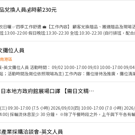
館設備確保符合安全標準‼️ ⏰ 上班時間 1. 需配合 08:30-21:30 排班。 2. 一個
️贈品兌換人員💰時薪230元
3天，一天至少 4 小時。（彈性排班！詳細時段可於面談時討論唷！） 🔍我們在找這樣的你 
關科系，或熱愛運動的夥伴加入！無經驗也歡迎唷！ ✔️ 喜歡小朋友，充滿活力與
對運動有熱忱，願意學習並分享運動知識 ✔️ 樂於團隊合作，具良好溝通能力與臨場應變能力 ✨
顧客兌換贈品、搬運贈品及現場活動相關事宜協助 🕒【上班
2:00 假日晚班:13:30-22:30 全班:10:30-22:30 (自行排班，配合度越高錄取率越高) 💰【薪
助】全班補助200元，其他時段補助100元 📌【上班地點】南港
-英文攤位人員
2、姓名： 3、電話： 4、生日： 5、學歷： 6、簡述工作經驗： 7、8月及
南港區
攤位人員 活動時間： 09/02 10:00-17:00 09/03 10:00-17:00 09/04 
貼；活動時間及崗位依照現場為主) 工作內容：攤位接待及推廣，攤位清
等 活動地點：南港展覽館二館(台北市南港區經貿二路2號) 活動服裝：
50/HR 活動人數：1人 匯款日期：活動結束隔月15號，遇例假日順延(10/
9/2-9/4南港半導體展 日本地方政府館展場口譯 【需日文精通】
檢定為佳! 意者，請寄簡歷及數張照片至bfhrs5b32@gmail.com，或
-517-026
 09:30-17:00 (7.5 小時) 2026/09/03(四) 10:00-17:00 (7.0 小時) 2026/0
00-14:00) 採輪流休息至少 30 分鐘。 ※除了午餐時段之外，上午與下午各有
隊購買。 - 2. 工作地點： - 台灣國際半導體展 (Semicon Taiwan
400 元 (休息時間亦照常計薪，3 天共計 20.5 小時 ＝ 8,200 元) ・期滿完工
膠工業產業採購洽談會-英文人員
備補貼。 ※須完成以下【全套專案任務】方可全額領取： 1. 展前完成參展單位資料之自主