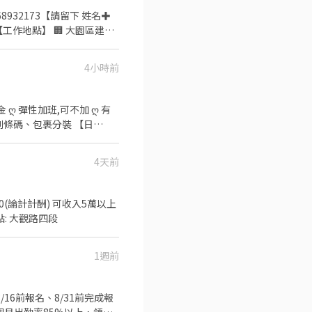
班採自願報名，很彈性！ ➡️不
持清爽！ ➡️備有近30條路線
＝＝＝＝＝＝＝＝＝＝＝＝＝
｜
】
4小時前
 ღ 彈性加班,可不加 ღ 有
勞退、團保 ✅ 固定班別，不
撿貨、刷條碼、包裹分裝 【日
 ✨TAO5晚班報到獎金到職獎金出
4天前
 TAO17 桃園市大園區開和路
958-761-360 找妤兒 免
50(論計計酬) 可收入5萬以上
點: 大觀路四段
tVWi4u&route=shorturl
1週前
8/16前報名、8/31前完成報