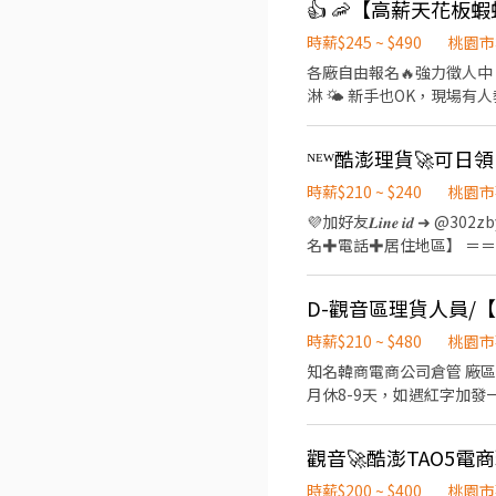
👍 🦐【高薪天花板蝦
時薪$245 ~ $490
桃園市
各廠自由報名🔥強力徵人中 💰日領1920~3920 / 時薪245~495 🧡工作內容： 包裝、理貨、上架、貼標、搬補貨 不用風吹日曬雨
淋 🌤️ 新手也OK，現場有人教 ✨ 📍上班地點（任選）： 楊梅:桃園市楊梅區和平路000號 威獅:桃園市楊梅區
大園:桃園市大園區建國路000號 高鐵:桃園市中壢區高鐵南路四段000號 🕘 威獅倉 早班｜ 08:00－17:00 晚班｜ 16
班｜ 22:00－07:00 🕘楊梅倉 早班｜08:00－17:00 晚班｜18:00－03:00 大夜｜00:00－09:00 🕘大園 早班｜09:00-18:00 晚班｜
15:00-00:00 晚八｜20:00-00:00 大夜｜00:00-09:00 ---------
想多存錢💰 /一起來蝦蝦倉賺一波🔥 日領全薪 / 週領最高1萬 📱加 ʟɪɴᴇ快速報名趕快卡位 點擊快速✚好友： htt
時薪$210 ~ $240
桃園市
#提供住宿 #免費供餐 #日領全薪 #高額週領一萬 #蘆竹 #南崁 #大園#青埔#中
💜加好友𝑳𝒊𝒏𝒆 𝒊𝒅 
名✚電話✚居住地區】 ＝
加班隨你開心 ⚡不定期的
＝ ✅【工作內容】 ➡️【
則) ➡️【文書人員】 1.
SUM、IF)比對加減要會 
時薪$210 ~ $480
桃園市
文書作業 ＝＝＝＝＝＝＝＝＝＝
知名韓商電商公司倉管 廠區
接下夜班) ＝＝＝＝＝＝＝＝
月休8-9天，如遇紅字加發
有，堆高機津貼20 (需通
讀 工作內容 · 從事物品的搬運、打包與裝卸工作 · 貼標、點收物品 · 進貨、出貨倉庫作業 ◈ 日班 08:00~17:00 時薪$210排
不同⭐可詢問專員 ❣️TAO
休/$200周休 ◈夜班 18:00~03:00 時薪$240排休/$230周休 【任選固定班】 休假制度：排休制（主管排休）/ 周休二日 【上班地
＝＝＝＝＝＝＝＝＝＝＝＝＝ http
點】 桃園市觀音區寶倉街 另有免費交通車 (來回都有免費交通車搭乘) ------------------------------------------- 快速應徵＃絕不
＝＝＝＝＝＝＝＝＝＝＝＝＝
收取任何費用 ☎️連絡電話：09
時薪$200 ~ $400
桃園市