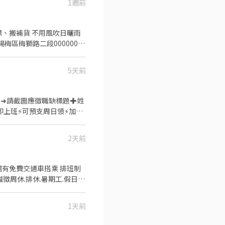
1週前
5天前
O0 【加入後➜請截圖應徵職缺標題✚姓
即上班⚡可預支周日領⚡加不
＝＝＝＝＝＝＝＝＝＝＝＝＝
式作業(依現場工作指派為原
2天前
，基本Excel (重複值、
為主要理貨工作但會操作到簡易
班：18:00~03:00 (直
還有免費交通車搭乘 排班制
➡️理貨晚班$240 ⭐另
徵周休.排休.暑期工.假日工
上班地點任選】每天開的倉缺額
樓 ＝＝＝＝＝＝＝＝＝＝＝＝＝
線可先自行查詢唷 🚚🚚🚚 ＝＝＝
1天前
 ✅【工作要求】: 需能搬