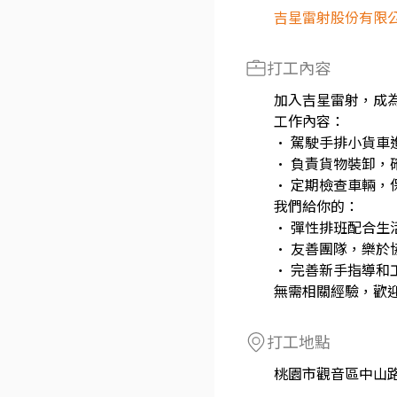
吉星雷射股份有限
打工內容
加入吉星雷射，成
工作內容：
• 駕駛手排小貨車
• 負責貨物裝卸，
• 定期檢查車輛，
我們給你的：
• 彈性排班配合生
• 友善團隊，樂於
• 完善新手指導和
無需相關經驗，歡
打工地點
桃園市觀音區中山路ㄧ