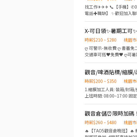
重、接受走動式久站 ❤️【工作
找工作✈✈✈ 📞【手機】✆0968932173 或官方@524ensim 找湯’S ➡ 立即預約0968932173 ☎️ 0968932173【請留下 姓名✚
需一直搬重 每個人都有推車 
電話✚職缺】 ✨歡迎加入聊聊: https://lin.ee/MqHuuD
的交通車，讓你上下班沒煩
路（TAO1） 🏢 觀音區寶倉街（T
＝＝＝＝＝＝＝＝＝＝ ⚠️
08:00－17:00（固定班） 🌙
X-可日領✨暑期工可✨
【常日班排休】 📦【工作內容】 ✔ 商品檢貨 ✔ 理貨分貨 ✔ 包裝出貨 ✔ 商品上架 ✔ 退貨整理 🚜 堆高機人員（需具證照） 通過考
核每小時再加20元津貼。 💰 薪資待遇 【常日班排休】 👉 約 36,960～42,240元起 ☀️ 日班｜時薪 210元起 🌙 晚班｜時薪 240元
時薪$210 ~ $280
桃園市
起 【平日班】/【假日班】只有觀音倉 ☀️ 日班｜時薪 200元起
ღ 可警示-無收費 ღ 書審免
意的福利，我們都有 ✅ 長期
交通車可搭♥免費♥ ღ可暑期工 -----
用輪班 ✅ 快速安排面試、快速報到 只要願意學習、接受久站及走動， 現場都有教育訓練，很多同事
班】：08：00 ∼ 17：00
找最輕鬆的， 而是找一份薪水穩定、福利到位、能
勤率85% 額外3000 【日班】：08：00 ∼ 17：00 時薪200/週休六日 【夜班】：18：00 ∼ 03：00 時薪230/週休六日 休 息 制 度
試卡位🔥
觀音/啤酒貼標/縮膜
: 中間1小時 [額外上下有間休
TAO1桃園市大園區建國路 ▹▹▹▹▹▹▹▹▹▹▹▹▹▹『快 速 詢 問』◃◃◃◃◃◃◃◃◃◃◃◃ ✉ 請截圖職缺+留言姓名、電話、區域方便快速安排 ✎
時薪$200 ~ $350
桃園市
官方：@weiko https://l
1.縮膜加工人員: 裝箱/封箱
費交通車來回 https://forms.
上班時間: 08:00~17:
id=lo8J4xs2xkep9Kt7r8
時薪$260 ~ $480
桃園市
🔥【TAO5觀音倉晚班】🔥