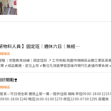
👍 🚨【近楊梅 x 高時薪物料人員 】固定班｜週休六日｜無經驗可 🔥
楊梅區
 工作地點 桃園市楊梅區幼獅工業區高青路28巷00號 🔹工作內容 ✔
業 ✔成品搬運、定位上架 ✔數位化技能學習並操作現代化倉儲作業系統 
08:00－17:00（休息1小時） 🔸 中班｜15:00－24:00（休息1
0(H) ⭐$44,000 含加班約 $64,000 ⭐中班 15:00-
領好開勳❣️
／勞退6％ ✅ 團體保險 ✅ 三節禮券／禮盒 ✅ 上百家特約商店優惠 ✅ 
楊梅區
件】 ✔ 可接受穿著無塵衣 ✔ 可配合加班 ✔ 無經驗可、二度就業可 🔥 想進入半導體產業、
03:00 $265 夜班
--------------------------------------------------------
：李專員 0908-212298 ✅ID搜尋：@425gsxrr -想了解更多工作資
休假方式： 排休/周休/休日一 工作內容：撿貨/包裝/掃條碼 截圖加賴線上應
徵❣️ 官方瀨：🔗 https://lin.ee/1PCBQOa 瀨ID: appleovo814 ღ找工作找Bonnie立即安排ღ