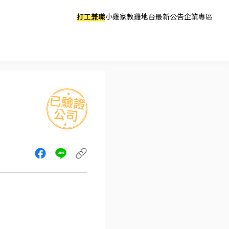
打工兼職
小雞家教
雞地台
最新公告
企業專區