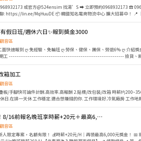
福利】❤️ ➡️廠區機車停車免費 ➡️提供日周領服務💲日領$1,500 ➡️加
➡️免經驗可 高錄取 可立即上工！ ➡️廠區有工業大電風扇，遠離悶熱，保
E 📦 韓國知名電商物流中心 擴大招募中！ 📍【工作地點】 🏢 大園區建國
惱！ ➡️不定時強檔專案推出，讓你工作更有動力，荷包賺滿滿！ ＝＝＝
AO5） 🏢 大園區開和路（TAO17） 🚌 三個廠區皆提供免費交通車。 ⏰【工作時間】 ☀️ 日班
面試、應徵請線上預約，勿直接跑現場唷⚠️
 晚班｜18:00－03:00（固定班） 📍另開放倉別：觀音「TAO5」 班別可選 【平日班】/【假日班
有假日班/週休六日✨報到獎金3000
觀音區
 🌙 晚班｜時薪 230元起 💰 加班費另計 🎁 不定期加碼津貼 ❤️ 你在
二面快速報到 ღ 免經驗、免輪班 ღ 勞保、健保、團保、勞退6% ღ 介紹獎金
可申請日領1500 ✅ 提供週領服務 ✅ 免費交通車上下班 ✅ 勞保、健保、
-------------------------------------------------------- 
都是零經驗開始。 工作不是
 時薪210/排休 【夜班】：18：00 ∼ 03：00 時薪240/排休 ✨可假日班
安心做下去的工作。 📢 名額有限，依報名順序安排面試。 現在就趕快預約面
/改箱加工
] 用 餐 制 度：免費供餐 上 班 地 點 ：[可挑選] TAO5園市觀音區寶倉街
觀音區
in.ee/Yl34kL8 ✎ 個人電話ID收尋詢問：0958-761-360 找妤兒 ✆ 連絡電話：0
/疊板/手腳快可論件計酬.高效率.高報酬 2.貼標/改包裝/改箱 時薪约200~3
office.com/pages/responsepage.aspx?
00 固定休日.在排一天休 工作穩定.適合想賺錢的你. 工作環境好.冷氣廠房 工作地
r_6bew61DE8NJEpbkuhueealRUN0c4Q0o3VElHQUJBWUJNQ0xGN1IxUk
觀音倉儲⏰限時加碼！8/16前報名晚班享時薪+20元＋最高6,000元/酷5MH
觀音區
 新人限定專案，名額有限！ 💰時薪+20元/H｜再領最高6,000元獎金！ 📅 