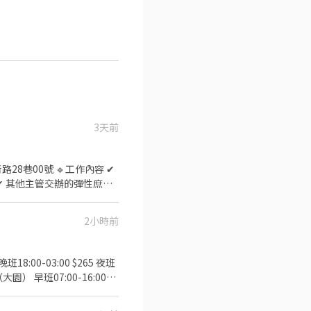
3天前
✔ 其他主管交辦的彈性庶務
2小時前
穩定加班機會，想多賺沒問題！
穩
-------- 報名請加好友，告知大名跟
訊快加我唷 -