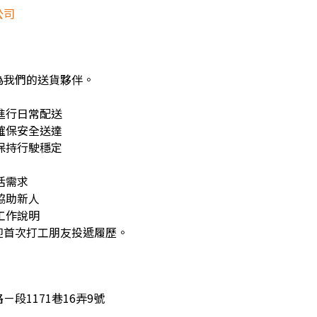
公司
為我們的送貨夥伴。
進行日常配送
確保安全送達
保持行駛穩定
活需求
協助新人
工作說明
迎首次打工朋友投遞履歷。
段1171巷16弄9號