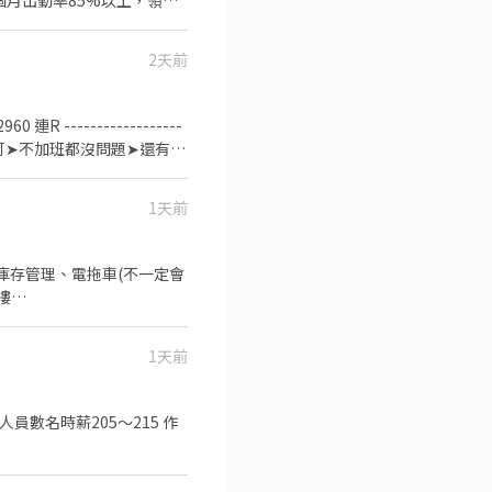
上下班記得完成打卡 📩 想賺
2天前
R ------------------
徵才⭕ ➤無經驗可➤不加班都沒問題➤還有交
原則) ✅【工作時間】: ⭐
書日班 $230(額滿) ➡️文書晚班
1天前
休假制度】: 排休制 8-9天
115號 5樓 ✅【 工作要
路線的交通車，上班距離不是問
庫存管理、電拖車(不一定會
樓
1:00，時薪275 ﹝夜班﹞
tVWi4u&route=shorturl
1天前
加發久任獎金-上班滿22天
━━━━━━━━━━ ▶快
.ee/89FJHKS1