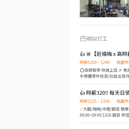
相似打工
時薪$250 ~ $290
桃園市
⭕高錄取率 快速上班 🎉 免經驗｜完整教育訓練｜固定班別 
半導體零件收貨/包裝出貨作
每日工作 8 小時，固定班別不輪班 🕒固定班別（免輪班） 🔸 早班｜
小時） 🔸 夜班｜23:00－08:00（休息1小時） 💰薪資待遇 ⭐日班 08:00-17:00 $25
👍 時薪320‼️ 每天日
24:00 $265(H) ⭐$46,640 含加班約$67,120 ⭐夜班 23:00-08:00 $290(H) ⭐$51,040 含加班約 $72,320 ━━━━━━━━━━ 🎁
【福利制度】 ✅ 勞保／健保
時薪$215 ~ $320
桃園市
━━━━━━━━━━ 📣【應徵條
✅大園/楊梅/中壢/觀音 簡單理貨 ✅可日領全薪 週領上限一萬 ✅提供住宿 楊梅 早班09:00-18:00 $215 晚班18:00-
定賺高薪，現在就是好機會！ -------
00:00-09:00 $320 觀音 早班09:00-18:00 $240 晚班16:00-01:00 $270 夜班22:00-07:00 $295 高鐵南（大園） 早班07:00-16:00
電話專員優先回覆唷 ✅聯絡窗口
$225 晚班14:00-23:00 $265 夜班00:00-09:00 $285 