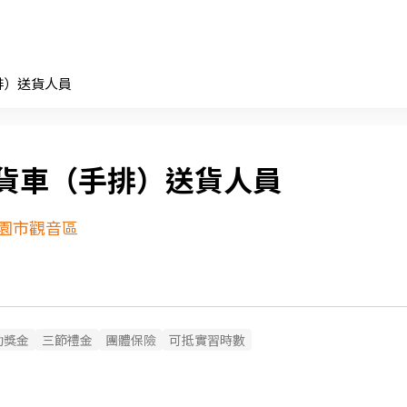
排）送貨人員
貨車（手排）送貨人員
園市觀音區
勤獎金
三節禮金
團體保險
可抵實習時數