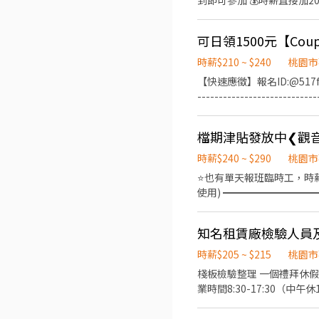
到即可參加 💰時薪直接加20元/H=晚班時薪
3,000元 ✔ 第二個月出勤
高時薪＋雙獎金，立即應徵！名額有限，額
🛠 工作內容 理貨：檢貨、理貨、包裝、出貨、加工、上架、退貨
遇 日班時薪 210元 晚班時薪 240元 另有堆高機津
時薪$210 ~ $240
桃園市
供餐 2.廠區配備大電風扇，環境不悶熱 3.多條免費
【快速應徵】報名ID:@517fwbyi
人：艾瑞克 0968-932-
--------------------
通車超方便 【工作內容】：
只缺長期 日班：08:00~17:00
檔期津貼發放中❮觀音
$265(額滿) ⭐另有，堆高
✅【勞健保勞退團保】：有 ✅
時薪$240 ~ $290
桃園市
求】: 需能搬重、接受走動
⭐也有單天報班臨時工，時
題 3不定期伙食津貼補助 4
使用) ━━━━━━━━━
https://formsofficecom
━━━━━━━━━━━━━━━
id=lo8J4xs2xkep9Kt7r8
22:00-07:00，時薪
知名租賃廠檢驗人員
━━━━━━━━━━━━━
給予1000元獎金、介紹人
時薪$205 ~ $215
桃園市
速應徵 搜尋官方帳號：@773o
棧板檢驗整理 一個禮拜休假兩天(彈性
業時間8:30-17:30（中