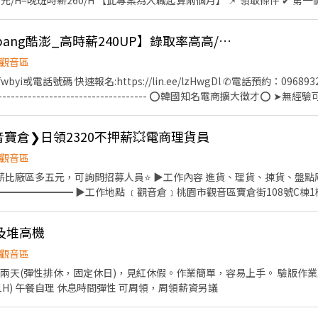
260/H 【此專案為入職起算兩個月】 📌 領取條件 ✔ 第一個月出勤率85%以上，領
率85%以上，再領3,000元 ✔ 每日出勤滿8小時，且無遲到、早退、曠職 ✔ 
滿為止！ 📅8/16前報名、8/31前報到即可享專案 📍 工作地點：桃園市觀音區寶倉街
可日領1500元【Coupang酷澎_高時薪240UP】錄取率高高/週日領/報到獎金-ZO
 ⏰ 工作時間 日班：08:00–17:00 晚班：18:00–03:00 💰 薪資待
貼 20元 （需通過訓練） 📅 休假制度 排休制，每月 8–10 天 🎁 工作福利 1.免費
觀音區
交通車路線，通勤免煩惱 📲 應徵方式 加 官方ID 報名 ➜ @446nvivi ☎ 聯絡
或電話號碼 快速報名:https://lin.ee/lzHwgDl ✆電話預約：0968932960 連
939 📩 報名格式：【姓名＋電話＋職缺截圖】
------------------------------------------- ⭕韓國知名電商擴大
 職務：檢貨、理貨、包裝、出貨、加工、上架、退貨人員(依現場工作指派為
 晚班：18:00~03:00 (直接下夜班) ➡️日班 $210H ➡️晚班 $240H ➡️文
寶倉❯日領2320不押薪💥電商理貨員
機津貼20 (需通過訓練) ✅【是否須配合加班】:視訂單 (基本上不太需要) ✅【
【工作地點】： TAO5：桃園市觀音區寶倉街 TAO6 : 桃園市大園區航翔路
觀音區
式久站 ✅【工作福利】 1廠區有工業大電風扇，環境不悶熱 2超過3X條
薪比廠區多五元，可詢問招募人員⭐ ▶工作內容 進貨、理貨、揀貨、盤點
廠區機車停車免費 ⭐️接駁車 ❤️詳細交通車路線可先自行查詢唷~
━━━━━━━━ ▶工作地點 ﹝觀音倉﹞桃園市觀音區寶倉街108號C棟1
/pages/responsepageaspx?
━━ ▶班別薪資 ﹝早班﹞07:00-16:00，時薪240 ﹝晚班﹞16:00-0
r_6bew61DE8NJEpbkuhueealRUN0c4Q0o3VElHQUJBWUJNQ0xGN1IxUk
290 ━━━━━━━━━━━━━━━━━ ▶休假制度 四天自排、四天廠排
及堆高機
━━━━ ▶公司福利 ⭐月時數達標獎金、不定期單天出勤獎金 ⭐本公司
員獎金 ⭐日領薪不押不扣，不要再問惹，可用非本人帳戶 ━━━━━━━
觀音區
snrn 建華人力-小安，要加小老鼠喔～ 或直接點擊以下連結：https://lin
排休，固定休日)，見紅休假。作業簡單，容易上手。 驗版作業人員數名時薪205～215 作
午休1H) 午餐自理 休息時間彈性 可周領，周領薪資另議