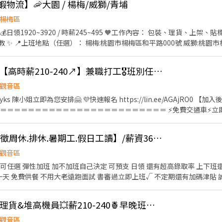
蝦物流】🦐大園 / 楊梅/威獅/青埔
楊梅區
梅獅路二段000000
:00－01:00 夜
ᴺᴱᵂ酷澎理貨🚀可日領【高時薪210-240↗】兼職打工🎖️班別任選🎖️觀音區GJ
----班別任選--------------🕘 【排休/ 週休 /休日一】 🎯適合族群：
ps://lin.ee/JefzYJo
觀音區
壢#楊梅#威獅 #轉他人帳戶 #現金 #日領#週領 ⚡️⚡️⚡️
➜ @302zbyks 陳小姐立即為您安排🤗 💜快速報名 https://lin.ee/AGAjR
名額有限 截圖✚ ʟɪɴᴇ 報名 ⚡️⚡️⚡️ 安心求職請找💼徐小姐
＝＝＝＝＝＝＝＝＝＝＝＝＝＝＝＝＝＝＝＝＝＝＝＝＝ ⚡免費交通車⚡立
加碼獎金⚡強檔日雙倍薪⚡韓國電商理貨首選😀 ＝＝＝＝＝＝＝＝＝＝＝＝
理貨員】 : 檢貨、理貨、包裝、出貨、加工、上架、退貨、便服上班、走動
D-觀音區理貨人員/【徵周休.排休.暑期工.假日工讀】/薪資36k起/免費交通車
文書作業的工作，也是要協助現場的工作，工作比例不一定 2.要知道如何電腦操作
3.文書人員具備基本電腦操作能力、Office辦公室軟體操作 4.文書理貨員
觀音區
＝＝＝＝＝＝＝＝＝＝＝＝＝＝＝＝ ✅【上班時間】 日班：08:00~17:00 晚
可任選 彈性加班 加不加班自己決定 可預支 日領 還有超高錄取率 上下班
＝＝＝＝＝＝＝＝＝＝＝＝＝＝＝＝＝＝ 💰【薪資待遇】 ➡️理貨日班$210 
一天 免費供餐 不用大老遠跑面試 書審過立即上班√ 不定期還有加碼津貼 誠
過訓練) ＝＝＝＝＝＝＝＝＝＝＝＝＝＝＝＝＝＝＝＝＝＝＝＝＝＝ ✅【
1：大園區建國路102號 ▶近機場 ❣️TAO5：桃園市觀音區寶倉街108號5
s://forms.office.com/r/p8ECMPGJbb 🚚🚚 🚚詳細交通車路
觀音🚀酷澎TAO5電商理貨&堆高機員💥薪210-240🍍早晚班🌈平日假日班可選R
＝＝＝＝＝＝＝＝＝＝ ✅【休假制度】排休制 (依現場人力狀況靈活調配)
58-597-712 小映 或癩詢問zxcv001728 留下姓名電話 截圖詢問我唷
觀音區