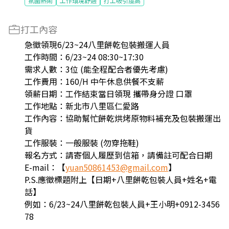
氛圍熱鬧
工作環境舒適
打工吸引度高
打工內容
急徵領現6/23~24八里餅乾包裝搬運人員
工作時間：6/23~24 08:30~17:30
需求人數：3位 (能全程配合者優先考慮)
工作費用：160/H 中午休息供餐不支薪
領薪日期：工作結束當日領現 攜帶身分證 口罩
工作地點：新北市八里區仁愛路
工作內容：協助幫忙餅乾烘烤原物料補充及包裝搬運出
貨
工作服裝：一般服裝 (勿穿拖鞋)
報名方式：請寄個人履歷到信箱，請備註可配合日期
E-mail：【
yuan50861453@gmail.com
】
P.S.應徵標題附上【日期+八里餅乾包裝人員+姓名+電
話】
例如：6/23~24八里餅乾包裝人員+王小明+0912-3456
78