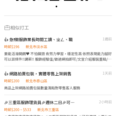
相似打工
👍 急❗️徵服飾業長時間工讀、ㄓㄥ、職
1週前
時薪$196
新北市淡水區
要能活潑開朗♥️ 不怕鏡頭 肯努力學習，穩定性高 依照表現能力越好
可以談條件‼️調薪‼️ 服飾經驗佳/做過網拍即可/文宣介紹服裝重點/後
台官方回覆/ 簡單製圖設計/會使用美圖秀秀其他軟體 ．有粉絲團/賴
群 、基本需要回覆訊息✉️ ．負責擺設商品、掃地澆花及發開店文宣
👍 網路拍賣包裝，實體零售上架銷售
1天前
之整潔及美觀。 ．負責向顧客介紹商品特徵、找符合客人需求服裝/
尺寸。 ．負責在顧客成交後之包貨、收款、交付商品、紀錄記帳本
時薪$200
新北市泰山區
📒 ♥️假日公休♥️員工旅遊♥️依表現調薪 👏🏻做的不錯可以轉正👏🏻
商品上架網路拍賣包裝數量清點對零售客人服務
歡迎正ㄓˊ應徵
🎉三重區服飾理貨員🎉週休二日🎉可日週領🎉快速上班 @917fuojp 晴's
2小時前
時薪$200 ~ $533
新北市三重區