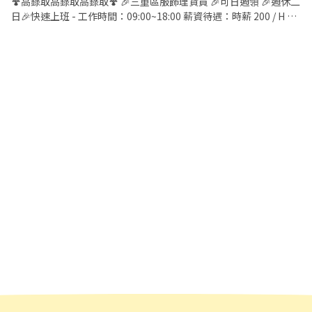
🍄高錄取高錄取高錄取🍄 🎉三重區服飾理貨員 🎉可日週領 🎉週休二
日🎉快速上班 - 工作時間：09:00~18:00 薪資待遇：時薪 200 / H 工
作地點：三重區重化街 工作內容：服飾理貨 包裝 貼標 休假制度：
週休二日 - 🎉每月10號發薪 ✅可日領✅可週領 ✨享有勞/健保 勞退
6% 團保✨ 立即報名: @917fuojp 晴's 賴:https://lin.ee/aMcv7DU