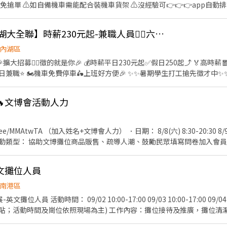
安區羅斯福路二段45號 台北麟光店📍台北市大安區
免搶單 ⚠️如自備機車需能配合裝機車貨架 ⚠️沒經驗可👉👉👉app自動
復興二店📍台北市大安區復興南路二段273號 台北光復店📍台北市大安區光復南路
行取貨配送，沒有傳統宅配人事問題 📌 工作內容： ↪︎ 騎機車(自備或公
號 台北南京五店📍台北市中山區南京東路三段210之1號 👉中正區 林森二店📍台北市中正
的夥伴收入大概長這樣： 🛵 隨便送送（熟悉路線中）：$40,000 ~ $60,000
📍台北市中正區濟南路二段66號 台北館前店📍台北市中正區館前路8號 
👍 🔥日商壽司郎【內湖大全聯】時薪230元起-兼職人員🙆‍♀️六日250元起💰
80,000 元 / 月 🔥 拼命努力送（挑戰極限）：$80,000 ~ $180,000 元 
👉松山區 台北民生店📍台北市松山區民生東路三段135號 台北民權店
━━━━ ✅ 領薪彈性：每月15號準時發薪（可匯款/領現），亦可配合
內湖區
段128號 台北南京二店📍台北市松山區南京東路五段162號 台北南京六
熱門開缺地點 ── 趕快卡位】 ━━━━━━━━━━━━━━━━━ 台北市、新北
、林口、板橋、永和、中和、新店、三重、新莊、樹林、土城、淡水、信
車🛵上班好方便🎉 ✨️✨️暑期學生打工搶先徵才中✨️✨️ ⭕招募條件 ✅️良好職前教
告知小編你想送哪一區，馬上幫你保留就近站點！ ━━━━━━━━━━━━━━━━━ 📩
！！！ ✅️歡迎開學打工、假日兼職、二度就業、外籍學生、實習簽約。 
店📍台北市文山區新光路二段30號 .˚⊹ ⁺‧ 【超級亮點】 ‧⁺ ⊹˚. 💼 勞保・勞退・
寫廠商制式履歷（1分鐘完成，快速安排送審）： 👉https://reurl.cc/
面試時與店長確認班表) ✅️不管是平日早班、週末假日班、放學後打烊班皆有職缺，
貼 🤝 推薦好友獎金 $600/人 📆 國定假日上班享雙倍薪資💥 .˚⊹ ⁺‧ 【 想聯繫我】 ‧⁺ ⊹˚.
分證/詳細地址）錄取前皆可先不填！ ➋加入留言： 👉https://lin.ee
9🔥文博會活動人力
→介紹、服務→飲料提供→餐具清洗→桌邊結帳→收銀結帳......等。 ▪內
你！ ✌️ 或加入 🅻🅸🅽🅴：https://lin.ee/8rsUSDv 🤟 

整理維護......等。 ▪洗碗區🫧 餐具清洗、環境整理整頓、環境清洗......等。 
繫我⭕
+文博會人力） ．日期： 8/8(六) 8:30-20:30 8/9(日)9:00-20:30 需兩天皆可
獲得3,000～5,000元獎金！ ⭕基本保障 ①加班費(以5分鐘為單位計算) ②勞
撥勞工退休新制6% ④特休按照勞基法規定 ⑤颱風天出勤津貼 ⑥員工用餐
-英文攤位人員
南港區
攤位人員 活動時間： 09/02 10:00-17:00 09/03 10:00-17:00 09/04 
貼；活動時間及崗位依照現場為主) 工作內容：攤位接待及推廣，攤位清
等 活動地點：南港展覽館二館(台北市南港區經貿二路2號) 活動服裝：