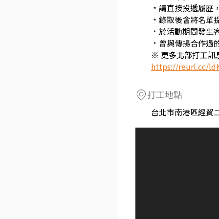
﹡請直接投遞履歷
﹡錄取後會將名單
﹡於活動期間發生
﹡曾與傳揚合作過
※ 更多北部打工
https://reurl.cc/ld
打工地點
台北市南港區經貿二