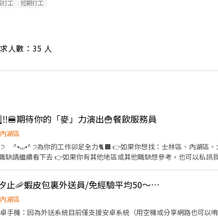
假打工
短期打工
/ 需求人數：35 人
️⃣5️⃣‼️🍔期待你的「麥」力演出🍟餐飲服務員
內湖區
看下去 👉如果你有其他地區或其他職缺想參考，也可以私訊我唷 .˚⊹ ⁺‧ 【工作內容】
具、環境清潔維護 🫐 主管交辦事宜 🍉 內外場都會接觸唷 .˚⊹ ⁺‧ 【工作時間】 ‧⁺ ⊹˚. ☀️ 早
 晚班：16:00 - 23:00 ⭐ 夜班：21:00 - 02:00 ⚠️每間店有缺的時段
👍 可週領現💖內湖、汐止🦐蝦皮包裏外送員/免經驗平均50～80K，公司車
˚. 📌 採排休制（無固定休） 🗓️ 周一至週日皆需排班 🚫 周六、周日可排休不可固定休 .˚⊹
內湖區
林區中山北路五段602號 👉內湖區 台北西湖店📍台北市內湖區內湖路一段283號 台
要有安卓手機：因為外送系統目前僅支援安卓系統（用空機或分享網路也可以唷