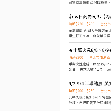
北舊宗二店📍台北市內湖區舊宗路一段275號 👉大安區 羅斯福店📍台北市大
司電動三輪車 ⚠️保障貨量，
和平東路三段406巷8號 台北
有經驗可👉👉👉至門市自
台北長春店📍台北市中山區長春路172
地點(範圍3km內) 在我們這裡
區林森南路1號 台北濟南店
（穩定出勤）：$60,000 ~ $
園路30-1號 台北南昌店📍台北市中正區南昌路一段149號 
━━━━━━━━━━━━
時薪$230 ~ $280
台北市
📍台北市松山區民權東路三
━━━━━━━━━━━━━━━━━ 📍 【
🍣壽司郎-內湖大全聯店🍣 🎉擴大招募🙆‍♀️徵的就是你🎉 💰時薪平日230元起✅️假日250起⤴️ 🏅高時薪🧧福利優🎊彈性排班📝 👨‍🎓
段57號 👉信義區 忠孝四店📍台北市信義區忠孝東路五段522號 台北101店📍台北市信義區市府路45號 台北夢廣場店📍台北市信
市各行政區皆有缺額（文山
學生打工👩‍🎓二度就業🎈假日兼職⭐️ 🏍機車免費停
義區松高路11號 👉文山區 台北興隆店📍台北市文山區興隆路三段54號 台北指南店📍台北市文山區指南路二段67號 台北木新店
山、內湖...等） 點擊立即應徵，私訊
育訓練，無經驗者也可以加入
📍台北市文山區木新路三段174號 台北動物園三
【火速卡位應徵流程】 ➊ 點擊填
08:30~23:00(請於
團保 ⛽ 汽機車油資補貼 🔧 汽機車修繕補
個資僅供廠商審核，敏感欄位（身
🔥十萬火急8/8、8/
作內容 ▪外場🎈 帶客入座
☝️ 點選【立即應徵】我會速度回覆
名+電話 +應徵蝦皮外送」
餐點製作→提供餐點→餐具清洗→環境
繫上～ 若想參考其他職缺，可以到我的Threads，看更多更多的職缺喔♬ My Threads：tsaipei_ruby https://reurl.cc/7b2vad
時薪$200
台北市南港區
完善，無經驗者也OK✨️ ⭕獎金福利 ▪生日禮券！ ▪員工用餐優惠！ ▪不定期活動競賽獎金！ ▪一年4次考核及調薪！ ▪加班費
別害羞❌別害怕❌找工作聯
手機快速連結：https://lin.ee/MMAtwTA （加入姓名
5分鐘為單位計算！ ▪介紹親朋好友入職，期滿可
配合 ．需求人數：1位 ．活動類型： 協助文博攤位商品販售、疏導人潮、鼓勵民眾填寫問卷加入會員 ．服裝注意：廠商有提供上
保、健保、意外險 ③每月提
衣＋黑長褲＋乾淨鞋子 ．時薪費用：200/hr，加班另計 ．是否供餐：是/有供便當 ．是否休息：依據現場安排，休息不算薪資 ．
職一年後提供免費健檢
地點：南港展覽館
9/2-9/4 半導體展
時薪$200 ~ $250
台北市
活動名稱：9/2-9/4 半導體展-英文
分鐘，自行用餐不計薪補津
理、協助攤位進行、機動支援