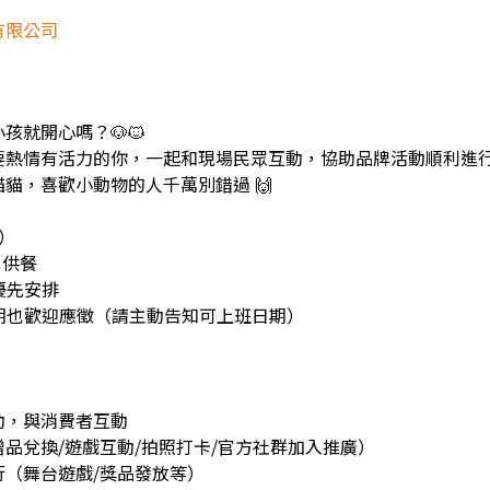
有限公司
孩就開心嗎？🐶🐱
要熱情有活力的你，一起和現場民眾互動，協助品牌活動順利進
貓，喜歡小動物的人千萬別錯過 🙌
一）
休，供餐
優先安排
期也歡迎應徵（請主動告知可上班日期）
動，與消費者互動
品兌換/遊戲互動/拍照打卡/官方社群加入推廣）
行（舞台遊戲/獎品發放等）