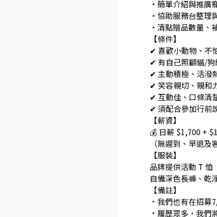
・簡單介紹與推廣
・協助服務台整理
・清點贈品數量、
【條件】
✔ 喜歡小動物、不
✔ 有自己照顧貓/
✔ 主動積極、活潑
✔ 笑容親切、親和
✔ 互動佳、口條清
✔ 須配合參加行前
【薪資】
💰 日薪 $1,700 + 
（無遲到、早退及
【服裝】
品牌提供活動 T 恤
自備深色長褲、乾
【備註】
﹡我們也有在招募7
﹡履歷眾多，我們