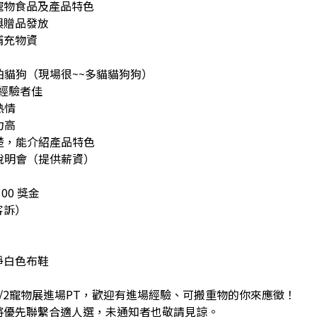
寵物食品及產品特色
與贈品發放
補充物資
怕貓狗（現場很~~多貓貓狗狗）
狗經驗者佳
熱情
力高
楚，能介紹產品特色
說明會（提供薪資）
$100 獎金
客訴）
淨白色布鞋
/2寵物展進場PT，歡迎有進場經驗、可搬重物的你來應徵！
將優先聯繫合適人選，未通知者也敬請見諒。