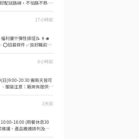
排好配送路線，不怕路不熟 ⚠️
286號 👉中山區
司車)將包裏從門市配送至買家
 元 / 月 🛵 乖乖聽話送
台北公園店📍台北市中正區公
17小時前
+ 額外加碼獎金！
【每週領薪】，週週有錢花！
店📍台北市松山區南京東路四
義、大同、萬華、松山、中
✅️彈性排班：
V292KN 🔒 【隱私防線】
歡迎直接投遞履歷！ ⭕工
/OBnhVN5 私訊留下 ⌜姓
6小時前
場🍣 商品進貨、準備、整理→
留言「姓名＋電話＋截圖職缺」就能聯
✨️在職教育訓練
折扣 ⑦提供員工制服 ⑧任
2天前
10:00-16:00 (用餐休息30
潔維護、產品搬運排列及整
白色素T+深色無破洞牛仔褲