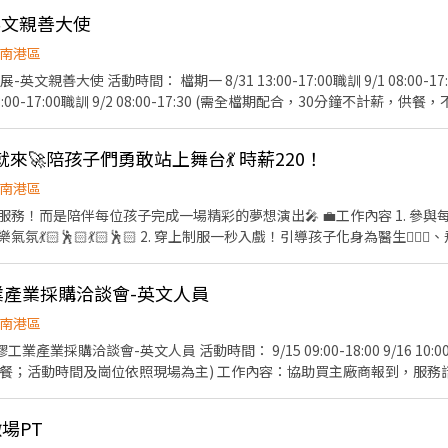
50/HR 活動人數：1人 匯款日期：活動結束隔月15號，遇例假日順延(10/
-英文親善大使
檢定為佳! 意者，請寄簡歷及數張照片至bfhrs5b32@gmail.com，或
-517-026
南港區
 8/31 13:00-17:00職訓 9/1 08:00-17:30 9/2 08:00-17:30 9/3
接待貴賓、舉牌引導貴賓、報到及機動事項 活動地點：南港展覽館一館(台
+黑西裝外套+黑皮鞋/黑娃娃鞋) 活動薪資： 8/31 NT200/HR 9/1 NT250/HR 匯款
表演就來🚀陪孩子們勇敢站上舞台💃 時薪220！
遇例假日順延(10/15由凱基銀行匯款) 須具備良好英文溝通能力，檢附相
gmail.com，或和 黃小姐聯繫02-27201610 分機201 0913-192-394
南港區
位孩子完成一場精彩的夢想演出🎤 💼工作內容 1. 參與每日活力開場舞、城市巡遊及
🕺🏻💃🏻🕺🏻 2. 穿上制服一秒入戲！引導孩子化身為醫生🧑🏻‍⚕️、飛行員
表情解說職業情境，創造 100% 沉浸式體驗。 3.與孩子互動、協助活
1:30排班 2. 一個月至少排50小時，一週至少排3天的
膠工業產業採購洽談會-英文人員
可以面談的時候再討論唷！很free的！） 🚀我們再找這樣的你！ 1. 戲劇、舞蹈、演
上展演／社團表演經驗者大大歡迎🔥 2. 擅長主持、帶氣氛，如果你有雜
南港區
孩子的心，能用幽默感與創意帶著孩子們一起體驗中學習。
文人員 活動時間： 9/15 09:00-18:00 9/16 10:00-18:00 (需全檔期配合，中
供餐；活動時間及崗位依照現場為主) 工作內容：協助買主廠商報到，服務
，協助洽談並記錄、回收問卷、統整洽談會資料、機動支援現場事務等 活動地點：南港
1號) 活動服裝：黑色正式服裝(白色襯衫+黑褲+黑西裝外套+黑皮鞋/黑娃
場PT
HR 活動人數：28人 匯款日期：活動結束隔月15號，遇例假日順延(10/15 