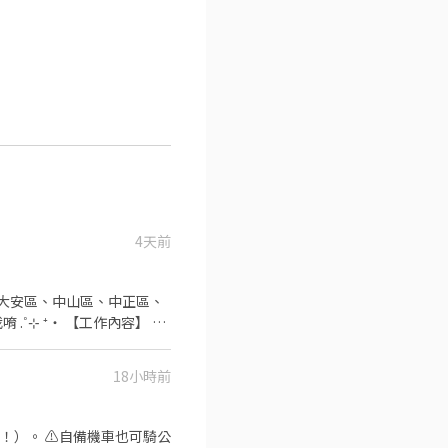
4天前
 ‧⁺
不同，應徵時請告知我要應徵哪一區或哪間
18小時前
 ⁺‧ 【上班地
！）。 ⚠️自備機車也可騎公