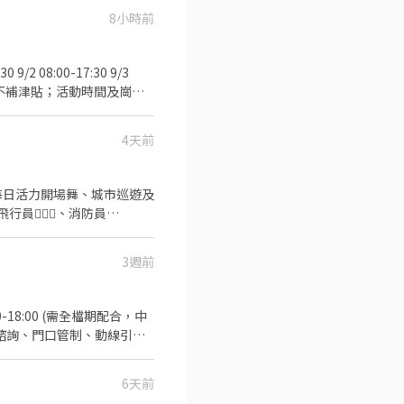
15由凱基銀行匯款) 須具備良
8小時前
和 陳小姐聯繫02-
北市南港區經貿二路1號) 活
4天前
關英文檢定為佳! 意者，請寄
🏻‍✈️、消防員🧑🏻‍🚒
動進行，並靈活應對現場狀
3週前
耍、魔術或特殊才藝更是大加
諮詢、門口管制、動線引
展覽館
娃鞋) 活動薪資：職訓
6天前
由凱基銀行匯款) 須具備良好英