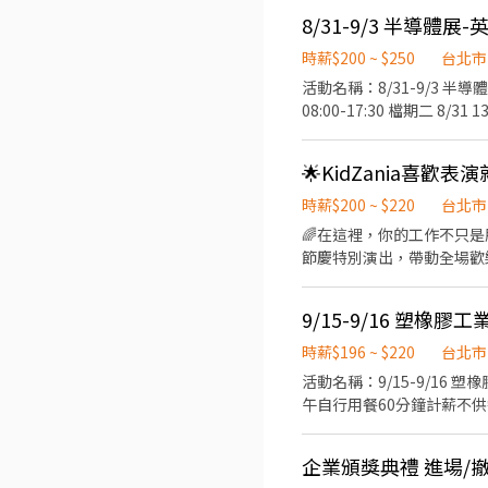
+運動包鞋 活動薪資：NT2
8/31-9/3 半導體展
好英文溝通能力，檢附相關英文
27201610 分機214 0966
時薪$200 ~ $250
台北市
活動名稱：8/31-9/3 半導體展-英文親善大使 活動時間： 檔期一
08:00-17:30 檔期二 8/31 13:00-17:00職訓 9/2 08:00-17:30 (需全檔期配合，30分鐘不計薪，供餐，不補津貼；活動時間及崗位
依照現場為主) 工作內容：
動服裝：黑色正式服裝(白色有領襯衫+黑長褲
🌟KidZania喜歡
日期：活動結束隔月15號，
簡歷及數張照片至bfhrs5b32@
時薪$200 ~ $220
台北市
🌈在這裡，你的工作不只是服務！而是陪伴每
節慶特別演出，帶動全場歡樂氣氛💃
等，用你生動的肢體、聲音與
況，讓每位孩子都能開心、安全地完成體驗🍀 🕰️上班時間 1. 需配合7:00-2
9/15-9/16 塑橡
班，一天至少排4小時（彈性排班！詳細時段
藝相關科系，或有 1 年以
時薪$196 ~ $220
台北市
分！！ 3. 擁有一顆熱愛
活動名稱：9/15-9/16 塑橡膠工業產業採購洽談會-英
午自行用餐60分鐘計薪不
導、確認買主場次情況、登記候補
一館(台北市南港區經貿二路
企業頒獎典禮 進場/撤
196/HR；活動NT220/