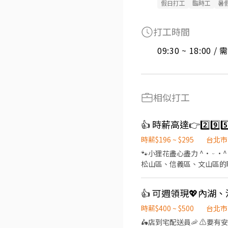
假日打工
臨時工
暑
打工時間
09:30 ~ 18:00 
相似打工
👍 時薪高達👉2️⃣9
時薪$196 ~ $295
台北市
🐾小狸花盡心盡力 ^• ᵕ •^ ੭ ^⦁⩊⦁^ ੭為你的工作卯足全力🐈‍⬛ 👉如果你想找：士林區、內湖區、大安區、中山區、中正區、
松山區、信義區、文山區的職缺請繼續
⊹˚. 🍎 顧客服務 🍌 炸物製餐 🍑 廚
班：07:00 - 14:00 🌙
店 .˚⊹ ⁺‧ 【薪資制度】 ‧⁺ ⊹˚. 💰 在上述時段內，時薪為 $ 225 ~ 240 🪙 若非以上時段，時薪為 $ 196 💰 過00:00 + $ 55 夜班津貼
.˚⊹ ⁺‧ 【 休假制度】 ‧⁺ ⊹
時薪$400 ~ $500
台北市
點】 ‧⁺ ⊹˚. 👉士林區 台北士林店📍台北市士
🛵店到宅配送員🦐 ⚠️