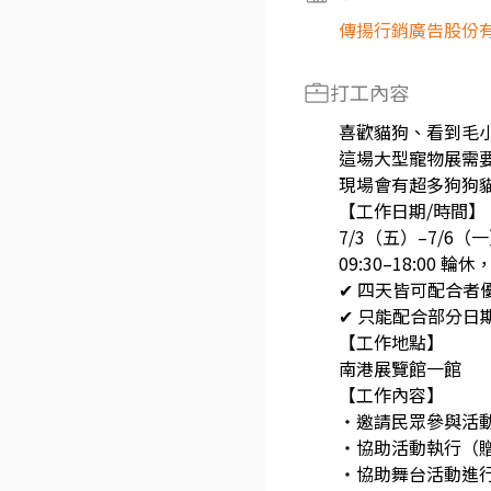
傳揚行銷廣告股份
打工內容
喜歡貓狗、看到毛小
這場大型寵物展需
現場會有超多狗狗貓
【工作日期/時間】
7/3（五）–7/6（
09:30–18:00 輪
✔ 四天皆可配合者
✔ 只能配合部分日
【工作地點】
南港展覽館一館
【工作內容】
・邀請民眾參與活
・協助活動執行（贈
・協助舞台活動進