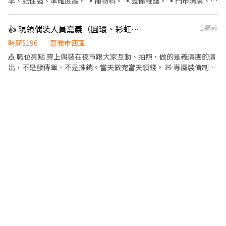
率、記性強、準確度高。 ▪️補物料。 ▪️設備維護。 ▪️門市清潔、環
境維護。 ▪️外送服務。（提供店車） —————— 額外提供： 🔹不定
期聚餐、聚會。（自由意願） 🔹不定期活動業績達標獎金。 🔹過年
👍 現領偶裝人員嘉義（圓環、彩虹、朴子、大林等場次)
1週前
紅包獎勵。 友善的工作環境是我們的目標 歡迎有熱忱且有禮貌的
您，一起當同事❤️
時薪$196
嘉義市西區
🎪 職位亮點 穿上偶裝在夜市跟大家互動、拍照，做的是義演團的演
出，不是發傳單、不是推銷。當天做完當天領錢。 🧸 專屬裝備制
（重要） 錄取後配發一套「專屬於你」的裝備，自己保管、自己使
用，不跟別人共用。因為裝備專人專套，我們只收能穩定配合的夥
伴——一週至少要能上三天，且需能獨自上工、自行載運裝備。只想
偶爾做一天的，這個職缺不適合。 🗓 自主報班制 沒有固定班表，也
不排你的時間，場次自己挑（每週三天以上）。臨時有事提前說一
聲就好，不扣錢、不記點。 🌙 嘉義每週固定場次 ・週一：大林 ・
週二：彩虹夜市、湖美夜市 ・週三：彌陀、同仁夜市 ・週四：彩虹
夜市 ・週五：圓環 ・週六：朴子、同仁夜市、圓環、湖美夜市 ・週
日：圓環 天天有場，任你挑三天以上；鄰近的雲林場次也可跨區報
班。 💰 薪資單純 嘉義全區同一費率，時薪最高 $196，不分場地、
不分遠近，沒有底薪抽成那些複雜算法。當天做完當天結，24小時
內匯款或現場付現。 🌱 新手友善機制 完全沒經驗可以來。第一次先
做 1~2 小時試作，教你怎麼穿、怎麼動、怎麼跟客人互動，試作一
樣算錢。覺得不適合，做完那次就好，不勉強、不綁約。 😄 適合對