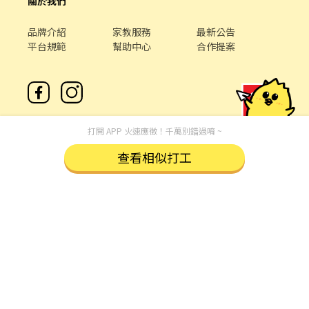
關於我們
品牌介紹
家教服務
最新公告
平台規範
幫助中心
合作提案
打開 APP 火速應徵！千萬別錯過唷 ~
查看相似打工
客服專線 /
02-85127517
客服信箱 /
service@chickpt.com.tw
服務時間 / 週一 至 週五 09：00 - 18：00
機構地址: 新北市三重區重新路5段609巷12號10樓
許可證字號：2571
Copyright © 2026 by Addcn Technology Co., Ltd. All Rights
reserved.