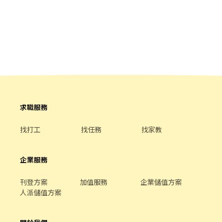
象 ・學生、二度就業、想賺外快的上班族都歡迎 ・不需要口才好，
會揮手、會鞠躬、會互動就夠 ・有機車等交通工具、能載運裝備、
能獨自上工 ・能穩定一週上三天以上、願意自己保管專屬裝備 📍 面
試資訊 面試安排在嘉義場次現場（依上方場次表擇一），談完直接
看到現場長怎樣，當天就能決定要不要試作。 👉 應徵後我們會在
24 小時內主動聯絡您，先聊 5 分鐘確認狀況再約面試。
求職服務
找打工
找任務
找家教
企業服務
刊登方案
加值服務
企業儲值方案
人派儲值方案