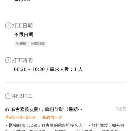
打工日期
不限日期
短時數
長期兼職
打工時間
06:30 ~ 10:30 / 需求人數：1 人
相似打工
👍 麻古嘉義友愛店-晚班計時（暑期勿試）
2週前
時薪$198 ~ $202
嘉義市西區
▪️櫃檯服務：以親切且專業的態度迎接客人。 ▪️飲料調製：需有效