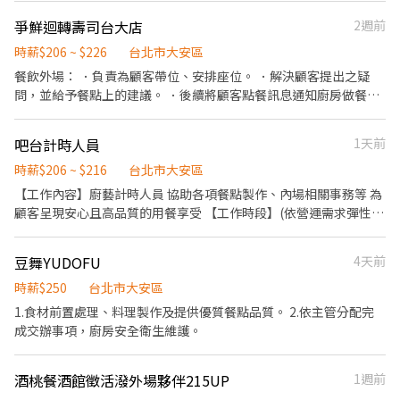
飯類產品 ．於顧客用餐完畢後，負責收拾碗盤與清理環境。 ．並負
爭鮮迴轉壽司台大店
2週前
責結帳、收銀等工作。 餐飲內場： ．擔任廚師的助手，處理烹飪前
與烹飪中之準備工作與其他餐廳相關事務。 ．負責洗、剝、削、切
時薪$206 ~ $226
台北市大安區
各種食材。 ．負責清理工作環境、設備和餐具。 ．準備不同餐點所
餐飲外場： ．負責為顧客帶位、安排座位。 ．解決顧客提出之疑
需要的食材。 ．協助測量食材的容量與重量。 ．負責擺盤、打包外
問，並給予餐點上的建議。 ．後續將顧客點餐訊息通知廚房做餐，
帶服務。
或可進行簡易餐飲之料理，如：壽司製作或餐點擺盤等。 ．於顧客
用餐完畢後，負責收拾碗盤與清理環境。 ．並負責結帳、收銀等工
吧台計時人員
1天前
作。 餐飲內場： ．擔任廚師的助手，處理烹飪前與烹飪中之準備工
作與其他餐廳相關事務。 ．負責洗、剝、削、切各種食材。 ．負責
時薪$206 ~ $216
台北市大安區
清理工作環境、設備和餐具。 ．準備不同餐點所需要的食材。 ．協
【工作內容】廚藝計時人員 協助各項餐點製作、內場相關事務等 為
助測量食材的容量與重量。 ．負責擺盤、打包外帶服務。
顧客呈現安心且高品質的用餐享受 【工作時段】(依營運需求彈性排
班,工作時間面試詳洽) 【福利亮點】 1.入職即享有：集團用餐八折
優惠 2.薪資最優勢：月績效獎金、年終獎金 3.同仁最滿意：國外旅
豆舞YUDOFU
4天前
遊、免費供餐、三節禮券 4.培訓最專業：系統化培訓課程、線上學
習平台
時薪$250
台北市大安區
1.食材前置處理、料理製作及提供優質餐點品質。 2.依主管分配完
成交辦事項，廚房安全衛生維護。
酒桃餐酒館徵活潑外場夥伴215UP
1週前