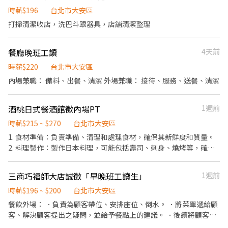
時薪$196
台北市大安區
打掃清潔收店，洗巴斗跟器具，店舖清潔整理
餐廳晚班工讀
4天前
時薪$220
台北市大安區
內場兼職： 備料、出餐、清潔 外場兼職： 接待、服務、送餐、清潔
酒桃日式餐酒館徵內場PT
1週前
時薪$215 ~ $270
台北市大安區
1. 食材準備：負責準備、清理和處理食材，確保其新鮮度和質量。
2. 料理製作：製作日本料理，可能包括壽司、刺身、燒烤等，確保
菜品的味道和外觀符合標準。 3. 菜單開發：參與新菜單的開發，提
出創新和吸引人的料理點子。 4. 衛生標準：遵從食品安全和衛生標
三商巧福師大店誠徵「早晚班工讀生」
1週前
準，確保廚房和工作區域的清潔和安全。 5. 團隊協作：與廚房團隊
緊密合作，確保順暢的工作流程。 6. 訂貨管理：負責食材和物料的
時薪$196 ~ $200
台北市大安區
訂購，保持庫存水平。 7. 客戶服務支援：在需要時，提供支援並確
餐飲外場： ．負責為顧客帶位、安排座位、倒水。 ．將菜單遞給顧
保客戶滿意。 8. 壓力應對：在高峰時段有效地應對工作壓力，確保
客、解決顧客提出之疑問，並給予餐點上的建議。 ．後續將顧客點
快速且高質量的服務。
餐訊息通知廚房做餐，或可進行簡易餐飲之料理，如：煮牛肉麵與