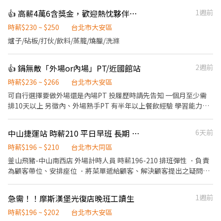
我們也會認真對待你。 【招募職缺】 * 早班計時人員 晚班計時人員
👍 高薪4萬6含獎金，歡迎熱忱夥伴加入廚藝團隊，持續展店中
1週前
如果看到這裡還有興趣 我們可以聊聊。 希望不要浪費彼此時間 但也
別錯過一個適合自己的地方。
時薪$230 ~ $250
台北市大安區
爐子/砧板/打伙/飲料/蒸籠/燒臘/洗滌
👍 鍋無敵「外場or內場」PT/近國館站
2週前
時薪$236 ~ $266
台北市大安區
可自行選擇要做外場還是內場PT 投履歷時請先告知 一個月至少需
排10天以上 另徵內、外場熟手PT 有半年以上餐飲經驗 學習能力
強、反應快、做事主動積極 時薪$246起（徵此職位請另外告知）
《外場PT工作》 ．擺設桌面用品餐具 ．幫客人帶位、送餐 ．環境
中山捷運站 時薪210 平日早班 長期 工讀生 兼職
6天前
清潔打掃 《內場PT工作》 ．食材清洗與分裝 ．餐點的擺盤出餐 ．
操作洗碗機洗餐具 「無經驗可，認真學一個月能學完」 「誠徵長期
時薪$196 ~ $210
台北市大同區
者（半年以上），做滿3個月再加薪」 《員工福利》 ．排整天班即
釜山飛豬-中山南西店 外場計時人員 時薪196-210 排班彈性 ．負責
有供ㄧ餐 ．不定期員工聚餐 ．零食櫃定期補充餅乾、飲料
為顧客帶位、安排座位 ．將菜單遞給顧客、解決顧客提出之疑問，
並給予餐點上的建議。 ．送餐 ．於顧客用餐完畢後，負責收拾碗盤
與清理環境。 ．並負責結帳、收銀、洗碗等工作。
急需！！摩斯漢堡光復店晚班工讀生
1週前
時薪$196 ~ $202
台北市大安區