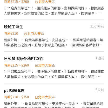
時薪$215 ~ $260
台北市大安區
1. **迎賓與帶位**： - 迎接進店的顧客，主動微笑問好。 - 根據顧客
人數和需求，安排適當的座位，並引導顧客入座。 - 提供菜單，介
紹當日特餐或推薦菜品。 2. **點餐與下單**： - 為顧客詳細介紹菜
單內容，回答顧客的問題，如食材、口味、份量等。 - 記錄顧客的
晚班工讀生
21小時前
點餐需求，並確認是否有特殊要求（如食物過敏或飲食偏好）。 -
將訂單準確地傳達給廚房，並跟進訂單狀況。 3. **上菜與服務**：
時薪$210
台北市大安區
- 按照順序將餐點送至顧客桌上，並進行簡單的介紹。 - 定期查看顧
餐飲外場： ．負責為顧客帶位、安排座位。 ．將菜單遞給顧客、解
客需求，主動提供加水、加酒等服務。 - 及時解決顧客在用餐過程
決顧客提出之疑問，並給予餐點上的建議。 ．後續將顧客點餐訊息
中的任何問題或需求。 4. **結帳與送別**： - 為顧客準備和送上帳
通知廚房做餐，或可進行簡易餐飲之料理 ．於顧客用餐完畢後，負
單，解答帳單相關的疑問。 - 處理現金、信用卡等各類支付方式，
責收拾碗盤與清理環境。 ．並負責結帳、收銀等工作。 餐飲內場：
日式餐酒館外場PT夥伴
1週前
並確認交易的準確性。 - 感謝顧客光臨，送客離開，並邀請其再次
．擔任廚師的助手，處理烹飪前與烹飪中之準備工作與其他餐廳相
光臨。 5. **清理與整理**： - 在顧客用餐完畢後，及時清理餐桌，
關事務。 ．負責洗、剝、削、切各種食材。 ．負責清理工作環境、
時薪$215 ~ $260
台北市大安區
收拾餐具和餐巾。 - 檢查餐桌和座位區域的整潔，並進行必要的消
設備和餐具。 ．準備不同餐點所需要的食材。 ．協助測量食材的容
1. **迎賓與帶位**： - 迎接進店的顧客，主動微笑問好。 - 根據顧客
毒。 - 確保餐廳外場環境整潔有序，隨時準備迎接新顧客。 6. **處
量與重量。 ．負責擺盤、打包外帶服務。
人數和需求，安排適當的座位，並引導顧客入座。 - 提供菜單，介
理投訴與意見**： - 耐心傾聽顧客的意見或投訴，並盡力解決問
紹當日特餐或推薦菜品。 2. **點餐與下單**： - 為顧客詳細介紹菜
題。 - 在必要時通知管理層，並協助處理更複雜的情況。 - 收集顧客
單內容，回答顧客的問題，如食材、口味、份量等。 - 記錄顧客的
的反饋，並將其轉達給相關部門，以便改進服務。 7. **協助活動或
pt-時間彈性
5天前
點餐需求，並確認是否有特殊要求（如食物過敏或飲食偏好）。 -
特殊場合**： - 根據餐廳需求，協助舉辦宴會、派對或其他活動的
將訂單準確地傳達給廚房，並跟進訂單狀況。 3. **上菜與服務**：
時薪$210 ~ $250
台北市大安區
安排。 - 與內場及其他同事協調，確保活動順利進行。 8. **產品推
- 按照順序將餐點送至顧客桌上，並進行簡單的介紹。 - 定期查看顧
餐飲外場： ．負責為顧客帶位、安排座位、倒水。 ．將菜單遞給顧
廣與銷售**： - 推薦餐廳的特色菜品或飲品，提高銷售額。 - 介紹餐
客需求，主動提供加水、加酒等服務。 - 及時解決顧客在用餐過程