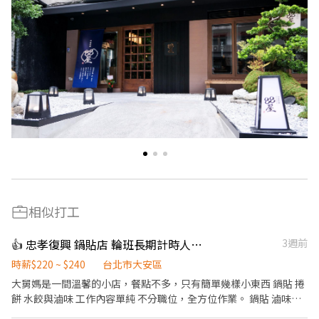
相似打工
👍 忠孝復興 鍋貼店 輪班長期計時人員 220-240
3週前
時薪$220 ~ $240
台北市大安區
大舅媽是一間溫馨的小店，餐點不多，只有簡單幾樣小東西 鍋貼 捲
餅 水餃與滷味 工作內容單純 不分職位，全方位作業。 鍋貼 滷味捲
餅 製作 銷售 餐飲工作不輕鬆， 但如果你願意認真做事 一起努力，