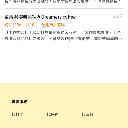
客、解決顧客提出之疑問，並給予餐點上的建議。 ．後續將顧客點
廳的優惠活動或會員制度，吸引顧客參與。
中的任何問題或需求。 4. **結帳與送別**： - 為顧客準備和送上帳
餐訊息通知廚房做餐，或可進行簡易餐飲之料理，如：烤土司或調
單，解答帳單相關的疑問。 - 處理現金、信用卡等各類支付方式，
配飲料等。 ．於顧客用餐完畢後，負責收拾碗盤與清理環境。 ．並
藍線咖啡看這裡🌟Dreamers coffee光復
2天前
並確認交易的準確性。 - 感謝顧客光臨，送客離開，並邀請其再次
負責結帳、收銀等工作。 餐飲內場： ．擔任廚師的助手，處理烹飪
光臨。 5. **清理與整理**： - 在顧客用餐完畢後，及時清理餐桌，
前與烹飪中之準備工作與其他餐廳相關事務。 ．負責洗、剝、削、
時薪$196 ~ $210
台北市大安區
收拾餐具和餐巾。 - 檢查餐桌和座位區域的整潔，並進行必要的消
切各種食材。 ．負責清理工作環境、設備和餐具。 ．準備不同餐點
【工作內容】 1.親切且熱情的與顧客互動。 2.製作義式咖啡、手沖
毒。 - 確保餐廳外場環境整潔有序，隨時準備迎接新顧客。 6. **處
所需要的食材。 ．協助測量食材的容量與重量。 ．負責擺盤、打包
咖啡及其他飲料之調製。 3.餐點製作(早午餐形式，需炒些簡單的配
理投訴與意見**： - 耐心傾聽顧客的意見或投訴，並盡力解決問
外帶服務。
料及使用烤箱) 4.定期盤點庫存飲料與食材。 5.門市環境清潔工作。
題。 - 在必要時通知管理層，並協助處理更複雜的情況。 - 收集顧客
6.完成主管交辦事項。
的反饋，並將其轉達給相關部門，以便改進服務。 7. **協助活動或
特殊場合**： - 根據餐廳需求，協助舉辦宴會、派對或其他活動的
安排。 - 與內場及其他同事協調，確保活動順利進行。 8. **產品推
廣與銷售**： - 推薦餐廳的特色菜品或飲品，提高銷售額。 - 介紹餐
廳的優惠活動或會員制度，吸引顧客參與。
求職服務
找打工
找任務
找家教