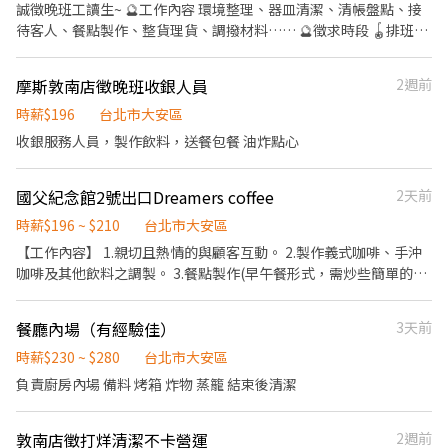
誠徵晚班工讀生~ 🔮工作內容 環境整理、器皿清潔、清帳盤點、接
待客人、餐點製作、整貨理貨、調撥材料…… 🔮徵求時段 🪀排班時
間彈性，時間可面議 1500-2300 任選4天 假日少一天 🪀每月總排班
時數需達50小時以上，若你是可穩定長期排班者，優先面試 🪀 因要
摩斯敦南店徵晚班收銀人員
2週前
學習的東西比較多，所以沒有收短時打工喔，至少能做半年以上為
主！ 🔮薪資津貼 🪀起薪$196/時，通過檢定可調薪$5/次 🪀國定假日
時薪$196
台北市大安區
雙倍薪 🪀加班費遵照勞基法規定*1.33、*1.66 🪀早夜津貼：23:00
收銀服務人員，製作飲料，送餐包餐 油炸點心
～05:00，加發$45/時 🔮訓練策略 通過檢核考試可調薪，若你對餐
飲業有興趣，摩斯會是轉任的好跳板 🔮相關福利 🪀基本：勞保/健
國父紀念館2號出口Dreamers coffee
2天前
保/勞退/團保 🪀第一套員工制服由公司提供 🪀摩斯專屬福利：員工
餐飲補助/免費員工餐券/免費會員卡/關係企業優惠 🪀每年度免費員
時薪$196 ~ $210
台北市大安區
工體檢 有興趣~歡迎撥打(02)2701-3321 找店長
【工作內容】 1.親切且熱情的與顧客互動。 2.製作義式咖啡、手沖
咖啡及其他飲料之調製。 3.餐點製作(早午餐形式，需炒些簡單的配
料及使用烤箱) 4.定期盤點庫存飲料與食材。 5.門市環境清潔工作。
6.完成主管交辦事項。
餐廳內場（有經驗佳）
3天前
時薪$230 ~ $280
台北市大安區
負責廚房內場 備料 烤箱 炸物 蒸籠 結束後清潔
敦南店徵打烊清潔不卡營運
2週前