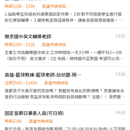
時薪$196 ~ $200
高雄市楠梓區
1.協助學生完成各科課業與回家作業。 2.針對不同程度學生進行個
別化學習輔導。 3.維持教室與班級秩序，課後自習與預習進度。 4.
定期檢視學生學習成果，協助批改作業、測驗卷。 5.依需要與家長
溝通學生學習情形與在班表現，提供適切的學習建議與輔導方向。
徵求國中英文輔導老師
3天前
時薪$200 ~ $220
高雄市楠梓區
主要工作為輔導國中英文 工作時間為一天3小時，一週平日2～3天
（假日不用） 英文需求：2位 地點：楠梓國中正對面 希望可以找到
積極認真的你/妳加入新學梓大家庭，意者請直接聯絡(ID：
0956683312王老師)。😊🫶🏻🎉 或電話聯絡0956683312王老師
高雄-籃球教練-籃球老師-幼兒園-岡山3路竹1楠梓8左營2鳳山3苓雅1小港1
3天前
日薪$500 ~ $1400
高雄市楠梓區
喜歡孩子天真可愛的笑容嗎？ 對籃球有無比的熱情嗎？ 想要擁有合
理的付出報酬 而且享有較多時間的自我規劃嗎？ 沒錯！！ 我們要的
就是你！！ 歡迎 活潑外向的你 加入我們！！ （無經驗可安排培
訓） 注意事項： 新人培訓期：1-6個月 每週1-3天 一天一小時 定點
固定星期日兼差人員(可日領)
3天前
定時跟課 筆記學習與實作 如有經驗，可直接試教一堂課 審核通過，
立即上工！ 培訓期規畫： 每週1天者，跟課學習6個月 每週2天者，
時薪$196
高雄市楠梓區
跟課學習3個月 每週3天者，跟課學習1個月 通過驗收，即開始教課
幫忙分貨、理貨及現場作業 時間：21:00~04:30左右(全夜) ※下班時