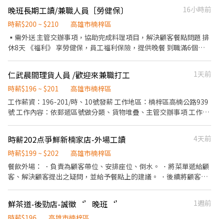
晚班長期工讀/兼職人員［勞健保〕
16小時前
時薪$200 ~ $210
高雄市楠梓區
▪︎需外送 主管交辦事項，協助完成料理項目，解決顧客餐點問題 排
休8天 《福利》 享勞健保，員工福利保險，提供晚餐 到職滿6個月
享生日禮金
仁武晨間理貨人員 /歡迎來兼職打工
1天前
時薪$196 ~ $201
高雄市楠梓區
工作薪資：196-201/時、10號發薪 工作地區：楠梓區高楠公路939
號 工作內容：依郵遞區號做分類、貨物堆疊、主管交辦事項 工作時
間： 凌晨05:00-早上08:00 也可加官方詢問：
https://lin.ee/EqZbn6i
時薪202点爭鮮新楠家店-外場工讀
4天前
時薪$199 ~ $202
高雄市楠梓區
餐飲外場： ．負責為顧客帶位、安排座位、倒水。 ．將菜單遞給顧
客、解決顧客提出之疑問，並給予餐點上的建議。 ．後續將顧客點
餐訊息通知廚房做餐，或可進行簡易餐飲之料理，如：烤土司或調
配飲料等。 ．於顧客用餐完畢後，負責收拾碗盤與清理環境。 ．並
鮮茶道-後勁店-誠徵‘’晚班‘’
1週前
負責結帳、收銀等工作。 需配合洗區洗碗 餐飲內場： ．擔任廚師的
助手，處理烹飪前與烹飪中之準備工作與其他餐廳相關事務。 ．負
時薪$196
高雄市楠梓區