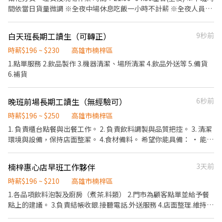
上班時間：15：30-17：30 工作細節： 籃球教學 簡化與拆解 教學
間依當日貨量微調 ※全夜中場休息吃飯一小時不計薪 ※全夜人員可
趣味化，遊戲化
下班領現金 ※可長期配合者優
白天班長期工讀生（可轉正）
9秒前
時薪$196 ~ $230
高雄市楠梓區
1.點單服務 2.飲品製作 3.機器清潔、場所清潔 4.飲品外送等 5.備貨
6.補貨
晚班前場長期工讀生（無經驗可）
6秒前
時薪$196 ~ $250
高雄市楠梓區
1. 負責櫃台點餐與出餐工作。 2. 負責飲料調製與品質把控。 3. 清潔
環境與設備，保持店面整潔。 4.食材備料。 希望你能具備： • 能耐
久站立並具搬運的能力（補茶湯）。 • 負責任、細心且有耐心。 •
具備溝通能力與團隊精神。 工作條件： • 排班制，工作時數 3～8
楠梓惠心店早班工作夥伴
3天前
小時不固定，可依你的需求排班。 可獨立作業後，薪資會因表現而
加薪
時薪$196 ~ $210
高雄市楠梓區
1.各品項飲料泡製及廚房（煮茶.料類） 2.門市為顧客點單並給予餐
點上的建議。 3.負責結帳收銀.接聽電話.外送服務 4.店面整理.維持整
潔