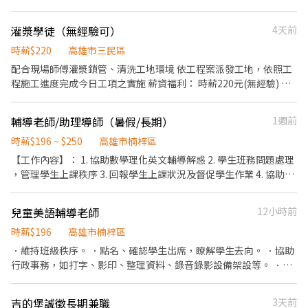
讓你學得到東西🌟 歡迎各位朋友加入我們的夥伴群🥳
預約請點選加入➡️ https://lin.ee/UhImTD9 • 📞 電話： 0911-
563-123 • 📲 𝐋𝐈𝐍𝐄： 搜尋帳號 @252fmefb
灌漿學徒（無經驗可）
4天前
時薪$220
高雄市三民區
配合現場師傅灌漿鎖管、清洗工地環境 依工程案派發工地，依照工
程施工進度完成今日工項之實施 薪資福利： 時薪220元(無經驗) 日
薪都2200起 視工作態度調薪 每天都有工作 1.享團保、每月勞健保及
勞工退休金提撥6% 2.供餐及飲料、技術指導，可學習一技之長
輔導老師/助理導師（暑假/長期）
1週前
時薪$196 ~ $250
高雄市楠梓區
【工作內容】： 1. 協助數學理化英文輔導解惑 2. 學生班務問題處理
，管理學生上課秩序 3. 回報學生上課狀況及督促學生作業 4. 協助招
生、派校文宣資料 【條件特質】： 1. 熱情活潑有耐心 2. 有輔導經驗
為優先 3. 能長時間為優先！ 4. 有補習經驗為優先！ 5. 有招生經驗者
兒童美語輔導老師
12小時前
佳！ 【上班日期】： 工作時間 週一至週五 17:30-21:30（開學） 週
六 09：00-12：00（開學） 週一至週五 08:30-12:00（暑假） 週一
時薪$196
高雄市楠梓區
至週五 13:00-17:00（暑假） 【備註】： 1. 本公司需長期工讀，至
．維持班級秩序。 ．點名、確認學生出席，瞭解學生去向。 ．協助
少持續一年以上；僅假日工讀者勿試。 2. 僅暑假可。
行政事務，如打字、影印、整理資料、錄音錄影設備架設等。 ．維
持教室內環境整潔。 ．回覆來電者對於補習班的疑惑。 ．協助補習
班招生。 ．課後輔導。
吉的堡誠徵長期兼職
3天前