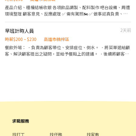
責洗、剝、削、切各種食材。 ．負責清理工作環境、設備和餐具。
產品介紹、櫃檯結帳收銀 各項飲品調製、配料製作 吧台設備、周遭
．準備不同餐點所需要的食材。 ．協助測量食材的容量與重量。 ．
環境整理 顧客意見、反應處理 ✅ 需有駕照🏍️ ✅ 做事認真負責、親
負責擺盤、打包外帶服務。
切笑臉迎人 ✅ 員工每日都可免費喝1杯飲品😳 ✅ 無需炎熱的煮茶！
有冷氣❄️！ ❎ 短期工讀 ❎ 愛遲到、懶惰 ❎ 懼怕狗（店裡有時候會有
早班計時人員
2天前
一隻黑狗）
時薪$200 ~ $230
高雄市楠梓區
餐飲外場： ．負責為顧客帶位、安排座位、倒水。 ．將菜單遞給顧
客、解決顧客提出之疑問，並給予餐點上的建議。 ．後續將顧客點
餐訊息通知廚房做餐，或可進行簡易餐飲之料理，如：烤土司或調
配飲料等。 ．於顧客用餐完畢後，負責收拾碗盤與清理環境。 ．並
負責結帳、收銀等工作。 餐飲內場： ．擔任廚師的助手，處理烹飪
前與烹飪中之準備工作與其他餐廳相關事務。 ．負責洗、剝、削、
切各種食材。 ．負責清理工作環境、設備和餐具。 ．準備不同餐點
所需要的食材。 ．協助測量食材的容量與重量。 ．負責擺盤、打包
外帶服務。
求職服務
找打工
找任務
找家教