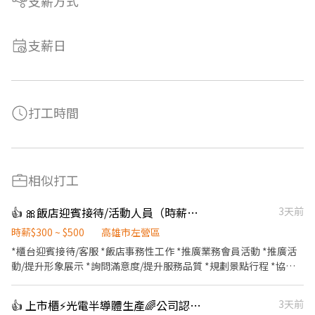
支薪方式
支薪日
打工時間
相似打工
👍 🎀飯店迎賓接待/活動人員（時薪300-500含獎金)另徵飯店優質清潔房務
3天前
時薪$300 ~ $500
高雄市左營區
*櫃台迎賓接待/客服 *飯店事務性工作 *推廣業務會員活動 *推廣活
動/提升形象展示 *詢問滿意度/提升服務品質 *規劃景點行程 *協助
客人寄存行李
👍 上市櫃⚡光電半導體生產🌈公司認股/三節/績效/年終獎金
3天前