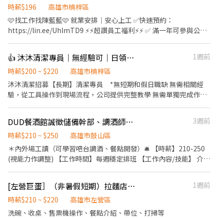
時薪$196
高雄市楠梓區
🩷找工作找陳藍藍🩷 就業安排｜安心上工 ✅快速預約：
https://lin.ee/UhImTD9 ⚡⚡超讚員工福利⚡⚡ ✅ 滿一年可參與公司
認股 ✅ 各式獎金： • 年終獎金 • 生育獎勵金6萬 • 育兒津貼
$5000/月 • 旅遊津貼$12,000 • 各類補助金 • 年度體檢 ✅ 各式禮
👍 沐沐清潔專員｜無經驗可｜日領現金
1週前
金（點數） 1. 5/1勞動節 1000點 2. 生日2000點 3. 端午節2000點 4.
中秋節2000點 5. 春節開工紅包3000點 ✅ 每年額外7天帶薪假
時薪$200 ~ $220
高雄市楠梓區
╭───⚡工作地點⚡───╮ 高雄市楠梓區內環北路
沐沐清潔招募【長期】清潔專員 *無短期和假日職缺 無需相關經
╰─────────────╯ ⚡工作內容 產品測試、組裝、包
驗，從工具操作到現場流程，公司提供完整教學 無需單獨完成作
裝、機台操作 🕒 工作時間+薪資： 【週休二日】 ➊ 常日班：08:00-
業，清潔工作由團隊分工合作完成 清潔是為他人打造舒適的生活空
17:00 薪資：$30500 配合加班約$38,000✅另加績效獎金$0-$6,000
間，是一份值得尊重的專業工作 只要你有責任感且願意學習，我們
DUD餐酒館誠徵儲備幹部、調酒師（無經驗可）
3週前
➋ 常夜班：20:00-05:00 薪資：$38500 配合加班約$48,000 ✅另加
都誠摯歡迎你加入 ▍工作內容 與清潔團隊前往案場，依主管指示執
績效獎金$0-$6,000 【做二休二】 ➊ 日班：08 00-20:00 薪資：
行清潔服務 團隊分工合作，不需一人作業 ▍工作地點 皆在大高雄地
時薪$210 ~ $250
高雄市鼓山區
$32,000 配合加班約$43,000 ✅另加績效獎金$0-$6,000 ➋ 夜班：
區，每日需配合不同案場地點調動 （可自行前往或選擇搭乘公司
＊內外場工讀（可學習吧台調酒、餐點開發）🛎️ 【時薪】210-250
20:00-08:00 薪資：$38,900 配合加班約$52,000 ✅另加績效獎金
車） ▍薪資待遇 時薪200元起，日領現金 依工作表現調整薪資，表
(視能力作調整) 【工作時間】每週穩定排班 【工作內容/技能】 介紹
$0-$6,000 💫💫💫員工福利💫💫💫 ✅ 休假制度：做二休二 ✅ 保險與
現優異者可轉正 ▍工作時間 08:00–17:00 或 09:00–18:00（依每日
產品，協助顧客點餐與上餐酒 協助內場餐點製作 結帳收銀、器具清
保障： 勞健保、勞退提撥、團體保險 ✅ 滿一年可參與公司認股 ✅
案場安排而定） 中午休息1小時 ▍休假制度 採自行排休，可休假日
洗 基本環境整潔 有餐飲經驗佳，無經驗也歡迎 對調酒、餐飲文化有
各式獎金： • 年終獎金 • 三節禮金 • 生日福利 • 生育獎勵金6萬
[左營巨蛋］（非暑假短期）拉麵店早晚班兼職人員
1週前
但無法固定每周休 排班彈性可依個人情況協調 ▍其他說明 ．請提前
興趣者 【工作福利】 每日調酒 業績獎金 進修機會 員工旅遊、不固
• 育兒津貼$5000/月 • 旅遊津貼$12,000 • 各類補助金 • 年度體
預約時間且攜帶履歷表前往面試 ．本公司依法規定員工皆須投保勞
定出遊 【工作特色】 友善可愛的夥伴們 安全的環境 紮實員工教育
時薪$210 ~ $220
高雄市左營區
檢 ✅ 付費停車位 ✅ 餐費補貼$80元/天 ✅ 每年7天帶薪假
健保 ．具備責任感，避免頻繁臨時請假 ．具備良好時間觀念，能準
訓練 課程與講座 性別友善 同業、異業的合作 團隊非常強大，絕對
洗碗、收桌、售票機操作、餐點介紹、帶位、打掃等
╭────⚡應徵方式⚡────╮ 聯絡 陳小姐✨ 預約面試： 應徵
時出勤