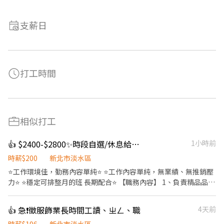
支薪日
打工時間
相似打工
👍 $2400-$2800✨時段自選/休息給薪💥隔日領/現場安全人員
1小時前
時薪$200
新北市淡水區
⭐工作環境佳，勤務內容單純⭐ ⭐工作內容單純，無業績、無推銷壓
力⭐ ⭐穩定可排整月的班 長期配合⭐ 【職務內容】 1、負責精品品牌
活動現場安全維護及定點站崗。 2、執行出入口門禁管制、人流管
控與秩序維護、商品安全維護等工作 3、配合品牌及現場主管指
👍 急❗️徵服飾業長時間工讀、ㄓㄥ、職
4天前
示，提供活動安全支援。 4、需自備黑西裝、黑領帶、黑皮鞋，黑