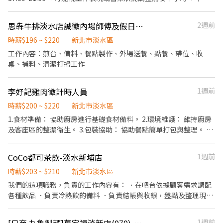
引導能獨立作業時，時薪即調整為$220 ＊需要頭腦邏輯清晰，做事
有責任感不隨便 ＊每個上班時段皆有提供員工餐(營業間無法供應)
思犇牛排淡水店誠徵內場師傅及假日工讀
2週前
工作內容： 1.需要能獨立完成以下項目： 引導入座、點餐、打包、
結帳等工作 2.外場無需服務工作時需至內場協助製作餐點 3.協助製
時薪$196 ~ $220
新北市淡水區
作餐點項目包含： ＊配菜簡易擺盤及送餐 ＊炸物及食材秤重撿料 4.
工作內容：煎台、備料、餐點製作、外場送餐、點餐、帶位、收
閉店打烊收拾工作包含： ＊餐盤、器具清洗、環境清潔及免洗餐具
桌、補料、清潔打掃工作
補足 詳細工作內容可以面談了解 沒有輕鬆的工作，想爽領、混時間
或短期的 不適合此工作
李好記雞肉徵計時人員
1週前
時薪$200 ~ $220
新北市淡水區
1.食材準備： 協助廚房進行基礎食材備料。 2.環境維護： 維持廚房
及客座區的整潔衛生。 3.包裝協助： 協助餐點簡單打包與整理。 4.
櫃檯服務： 負責 POS 機結帳與收銀。 5.其他： 店長交辦之相關庶
務。 應徵條件 • 無經驗可： 我們願意從頭培訓，只要你肯學習。
CoCo都可茶飲-淡水新埔店
1週前
• 特質需求： 具團隊合作精神、抗壓性強、工作效率高。 • 基本
知識： 具備基本的餐飲衛生與安全觀念。 • 需看得懂中文。 工作
時薪$203 ~ $210
新北市淡水區
時間與地點 • 工作時間： 週二至週日（08:30-13:30、16:00-
我們的這項職務，負責的工作內容有： ．在吧台依據顧客需求調配
20:00），上下午排班。 • 工作地點： 英專店、新市店、義山店
各種飲品 ．負責冷熱飲的備料 ．負責結帳與收銀，盤點及整理現金
收據 ．清洗餐具、吧台設備以及周遭工作環境
1週前