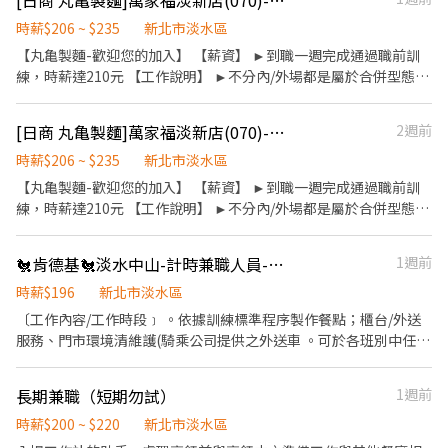
[日商 丸亀製麵]萬家福淡新店(070)-長期兼職人員/廚助/工讀生(彈性排班)
時薪$206 ~ $235
新北市淡水區
【丸亀製麵-歡迎您的加入】 【薪資】 ►到職一週完成通過職前訓
練，時薪達210元 【工作說明】 ►不分內/外場都是屬於合併型態的
工作內容: ►製麵、煮麵、製作高湯、洗切食材備料、炸天婦羅、包
飯糰、收銀結帳、洗碗、收拾餐具、環境清潔..等 【工作時間】 ►
[日商 丸亀製麵]萬家福淡新店(070)-長期兼職人員/廚助/工讀生/彈性排班
2週前
彈性排班08:30-23:00（面試時請於主管確認排班時間） 【薪資福
利】 1. 提供員工餐 2. 國定假日雙倍薪 3. 提供優秀同仁績效獎金 4.
時薪$206 ~ $235
新北市淡水區
久任獎金 5. 生日禮卷 6. 滿年資享特休假 7.福委會福利補助 ★★多項
【丸亀製麵-歡迎您的加入】 【薪資】 ►到職一週完成通過職前訓
福利歡迎您加入我們★★
練，時薪達210元 【工作說明】 ►不分內/外場都是屬於合併型態的
工作內容: ►製麵、煮麵、製作高湯、洗切食材備料、炸天婦羅、包
飯糰、收銀結帳、洗碗、收拾餐具、環境清潔..等 【工作時間】 ►
🐔肯德基🐔淡水中山-計時兼職人員-★彈性周排班★-"$196-$196"-另享外送獎金
1週前
彈性排班08:30-23:00（面試時請於主管確認排班時間） 【薪資福
利】 1. 提供員工餐 2. 國定假日雙倍薪 3. 提供優秀同仁績效獎金 4.
時薪$196
新北市淡水區
久任獎金 5. 生日禮卷 6. 滿年資享特休假 7.福委會福利補助 ★★多項
〔工作內容/工作時段﹞ 。依據訓練標準程序製作餐點；櫃台/外送
福利歡迎您加入我們★★
服務、門市環境清維護(騎乘公司提供之外送車 。可於各班別中任選
4-6小時彈性排班(班別依據面試餐廳需求為主 ﹝薪資福利﹞ ★ 基本
時薪：$196起" ★ 津貼福利 ◆ 外送津貼$10元/14元/趟；外送趟次
長期兼職（短期勿試）
1週前
越多賺越多~~ ◆ 值班津貼：每小時20元(晉升組長後 ◆ 早、晚班津
貼：23:00-07:00（每小時享有50-80元津貼 ◆ 健檢：任職滿一年
時薪$200 ~ $220
新北市淡水區
起，公司提供年度健檢照顧你的健康 ◆ 保險：除勞、健、勞退外，