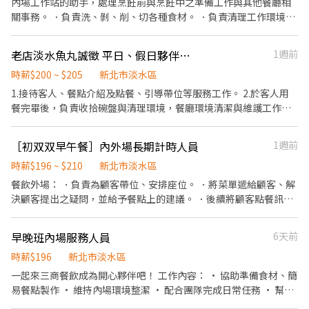
內場工作站的助手，處理烹飪前與烹飪中之準備工作與其他餐廳相
公司更為你投保團保維護你的安全 ◆ 員工用餐折扣：兼職夥伴當日
關事務。 ．負責洗、剝、削、切各種食材。 ．負責清理工作環境、
任職滿4小時，即享有85折員購折扣；組長當日任職每四小時享有乙
設備和餐具。 ．準備不同餐點所需要的食材。 ．協助測量食材的容
餐員餐 ◆ 生日/節慶禮卷： 你生日我慶祝，生日當月我們提供你品
量與重量。 外場主要是收，送餐與環境的維護
老店淡水魚丸誠徵 平日、假日夥伴（無純假日班），長期兼職二度就業佳
1週前
牌禮卷 讓生日更有溫度 你過節我共歡，重要節慶我們提供你福利禮
券 好好與家人歡慶 你旅遊我贊助，每年職福會提供你旅遊津貼 好好
時薪$200 ~ $205
新北市淡水區
享受幸福人生 ◎ 詳細工作時間於面試時告知
1.接待客人、餐點介紹及點餐、引導帶位等服務工作。 2.於客人用
餐完畢後，負責收拾碗盤與清理環境，餐廳環境清潔與維護工作。
3.負責點餐收銀之工作。 4.工作區域的環境整理與清潔。 5.對餐飲
服務工作有熱忱，具備高度親和力。 6. 歡迎二度就業者，在學PT短
［初双双早午餐］內外場長期計時人員
1週前
期上班者請勿投。 7. 目前沒有純假日班，需要配合平日及假日排班
時間。
時薪$196 ~ $210
新北市淡水區
餐飲外場： ．負責為顧客帶位、安排座位。 ．將菜單遞給顧客、解
決顧客提出之疑問，並給予餐點上的建議。 ．後續將顧客點餐訊息
通知廚房做餐，或可進行簡易餐飲之料理 ．於顧客用餐完畢後，負
責收拾碗盤與清理環境。 ．負責結帳、收銀等工作。 ．負責清理工
早晚班內場服務人員
6天前
作環境、設備和餐具。 ．準備不同餐點所需要的食材。 ．協助測量
食材的容量與重量。 ．打包外帶服務。 餐飲內場 ．擔任廚師的助
時薪$196
新北市淡水區
手，處理烹飪前與烹飪中之準備工作與其他餐廳相關事務。 ．負責
一起來三商餐飲成為開心夥伴吧！ 工作內容： • 協助準備食材、簡
洗、削各種食材。 ．負責清理工作環境、設備和餐具。 ．準備不同
易餐點製作 • 維持內場環境整潔 • 配合團隊完成日常任務 • 幫助
餐點所需要的食材。 ．協助測量食材的容量與重量。 ．負責擺盤、
同事順利出餐 我們給你的： • 彈性排班，適合不同生活需求 • 提