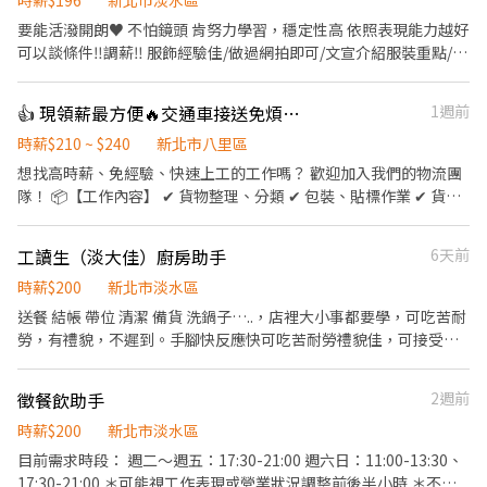
襪子，白襯衫 【詳細內容】 ｜薪資｜時薪200；加班依勞基法計算
時薪$196
新北市淡水區
方式另計(200/H) ｜服裝規定｜需自備黑西裝、黑領帶、黑皮鞋，黑
要能活潑開朗♥️ 不怕鏡頭 肯努力學習，穩定性高 依照表現能力越好
襪子，白襯衫 ｜班別｜可自選；各時段名額有限，額滿依實際安排
可以談條件‼️調薪‼️ 服飾經驗佳/做過網拍即可/文宣介紹服裝重點/後
為主。 A、 Loro Piana TPE101 ｜日期｜8/8 (實際依安排為主) ｜
台官方回覆/ 簡單製圖設計/會使用美圖秀秀其他軟體 ．有粉絲團/賴
時段｜10:00-18:00 (實際依安排為主) ｜地點｜台北市信義區市府路
群 、基本需要回覆訊息✉️ ．負責擺設商品、掃地澆花及發開店文宣
👍 現領薪最方便🔥交通車接送免煩惱🚗
1週前
45號 B、Chaumet 2026 HJ Event ｜日期｜8/13-8/17 (實際依安
之整潔及美觀。 ．負責向顧客介紹商品特徵、找符合客人需求服裝/
排為主) ｜時段｜08:30~18:00(實際依安排為主) ｜地點｜淡水區埤
尺寸。 ．負責在顧客成交後之包貨、收款、交付商品、紀錄記帳本
時薪$210 ~ $240
新北市八里區
島6之15號 C、Tiffany TPE101活動 ｜日期｜8/10-8/13 (實際依安
📒 ♥️假日公休♥️員工旅遊♥️依表現調薪 👏🏻做的不錯可以轉正👏🏻
想找高時薪、免經驗、快速上工的工作嗎？ 歡迎加入我們的物流團
排為主) ｜時段｜10:45~20:15(實際依安排為主) ｜地點｜TPE101
歡迎正ㄓˊ應徵
隊！ 📦【工作內容】 ✔ 貨物整理、分類 ✔ 包裝、貼標作業 ✔ 貨品
【審核資料】 1.履歷(可使用求職平台履歷，包含基本資訊與最近工
點收與理貨 ✔ 協助貨物搬運及環境整理 💰【薪資待遇】 大夜時
作經歷即可) 2.3-5張本人正面照片(全身、半身以上；穿著西裝正式
薪/240$ 💵 隔日下班即可領現金！ ✨【工作優勢】 ✅ 無經驗可，新
服裝"佳") 3.姓名/性別/身高/體重 ⭐另有其他場活動精品保全需求，
工讀生（淡大佳）廚房助手
6天前
手也能快速上手 ✅ 工作內容簡單易學 ✅ 彈性報班，自由安排時間 ✅
可彈性排班⭐ *實際薪資發放條件，仍以報到後最終錄取結果為準；
快速媒合、立即上工 ✅ 現金領薪，不用等待發薪日 加入詢問並報班
時薪$200
新北市淡水區
凌我人才發展策略顧問股份有限公司保留最終調整及解釋之權利。
快速上工！ 立即加入官方賴 @xinxu 🔥 即時報班｜快速安排｜當天
送餐 結帳 帶位 清潔 備貨 洗鍋子…..，店裡大小事都要學，可吃苦耐
領現金 🔥！
勞，有禮貌，不遲到。手腳快反應快可吃苦耐勞禮貌佳，可接受再
來面試，需按課表排班，一個禮拜必須上班6個時段或15小時以上，
禮拜天須輪休（禮拜五和禮拜六位固定公休日）長期為主，短期無
徵餐飲助手
2週前
法喔！！
時薪$200
新北市淡水區
目前需求時段： 週二～週五：17:30-21:00 週六日：11:00-13:30、
17:30-21:00 ＊可能視工作表現或營業狀況調整前後半小時 ＊不需