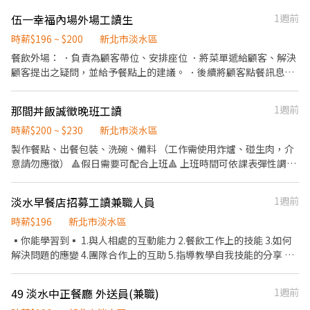
打包外帶服務。 只要有心願意學習的我們都肯教 一週配合上班的天
供員工餐點，省下荷包 • 友善團隊，大家互相幫忙 沒有經驗也沒關
伍一幸福內場外場工讀生
1週前
數至少要3~4天
係，帶著好心情勇敢投遞，讓我們一起成長！
時薪$196 ~ $200
新北市淡水區
餐飲外場： ．負責為顧客帶位、安排座位 ．將菜單遞給顧客、解決
顧客提出之疑問，並給予餐點上的建議。 ．後續將顧客點餐訊息通
知廚房做餐，或可進行簡易餐飲之料理，如：回烤蛋糕、調配飲料
等。 ．於顧客用餐完畢後，負責收拾碗盤與清理環境。 ．並負責結
那間丼飯誠徵晚班工讀
1週前
帳、收銀等工作。 餐飲內場： ．擔任廚師的助手，處理烹飪前與烹
飪中之準備工作與其他餐廳相關事務。 ．負責洗、剝、削、切各種
時薪$200 ~ $230
新北市淡水區
食材。 ．負責清理工作環境、設備和餐具。 ．準備不同餐點所需要
製作餐點、出餐包裝、洗碗、備料 （工作需使用炸爐、碰生肉，介
的食材。 ．協助測量食材的容量與重量。 ．負責擺盤、打包外帶服
意請勿應徵） 🔺假日需要可配合上班🔺 上班時間可依課表彈性調整
務。
薪資依能力調整 可工作一年以上再應徵，不徵短期打工謝謝🙏🏼
淡水早餐店招募工讀兼職人員
1週前
時薪$196
新北市淡水區
▪️你能學習到▪️ 1.與人相處的互動能力 2.餐飲工作上的技能 3.如何
解決問題的應變 4.團隊合作上的互助 5.指導教學自我技能的分享 ▪️
工作內容▪️ 1. 櫃檯人員熟記菜單與內容及點餐流程，遵照服務流
程，提供新鄰居點餐方式與服務內容。 2. 飲料製造與咖啡機使用，
49 淡水中正餐廳 外送員(兼職)
1週前
補貨備料維持運作。 3. 敏感度的目光收桌與尋找客人的求救眼神，