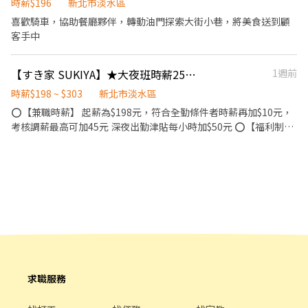
走動當運動的送餐與維護外場環境。 4. 清潔工作區域還有穿著帥帥
時薪$196
新北市淡水區
的制服自我感覺良好。 5. 與同伴協力合作，支援互助，團隊至上的
喜歡騎車，協助餐廳夥伴，轉動油門探索大街小巷，將美食送到顧
球隊精神。 6.餐點製作組合與備料準備的麵包台工作。 7.外帶打包
客手中
餐點的整理裝袋。 8.職務內容的準備與設備保養。 會依個人的適任
程度與能力，安排分配調整工作站與職務內容。 ▪️排班方式▪️ 1.兩
【すき家 SUKIYA】★大夜班時薪258元起(含全勤加津貼)★淡水捷運店
1週前
周排一次班表上班時間：0530～1100、1000～1530區間，彈性調
整以上兩段上班時段，以配合當天人力安排為主。 2.一周可配合上
時薪$198 ~ $303
新北市淡水區
班3～5天，假日當月可排休2次。 ▪️福利與獎金▪️ 🔺獎金類： 1.開
⭕【兼職時薪】 起薪為$198元，符合全勤條件者時薪再加$10元，
工紅包 2.年終獎金(兼職夥伴需滿一年以上資格) 3.教學指導獎金 4.達
考核調薪最高可加45元 深夜出勤津貼每小時加$50元 ⭕【福利制
成目標獎金或獎品 5.外送獎金 🔺福利類： 1.除夕～初四固定公休回
度】 ★每季一次考核調薪機會 ★享有特休累積 ★免費員工餐 ★三
家團圓 2.當日上班滿四小時提供自選110元員工餐 3.家人用餐體驗7
節福利、生日禮金、夜班出勤津貼 ★提供員工制服及工作鞋 ★年度
折款待 4.尾牙聚餐及抽獎活動 5.提供制服與不定期限定版本制服 6.
健檢 ★勞保、健保，6％勞退提撥 ⭕【工作說明】 《內場》:餐點製
文創販售之商品優先免費體驗 7.聚餐或旅遊活動
作、食材備料、進貨盤點 《外場》:接待服務顧客、收銀結帳、環境
整潔 ★開朗活潑有笑容 ★ＳＯＰ專業流程 ★無經驗可 ★提供完善
職前教育訓練 ⭕【經營理念】 我們是日本第一的速食連鎖ZENSHO
集團，我們的理念是"消滅世界的飢餓和貧困"，目標是成為全球第
一的連鎖餐飲集團。 我們堅持使用安全及高品質的食材，當場現點
現作提供美味可口的日本國民美食-牛丼/咖哩，並以舒適衛生的用
餐環境、熱情用心的服務態度、平實親民的誠懇價格，強調食品安
求職服務
全，顧客安心。不論是單獨一人、與家人一起、朋友一起，皆可享
受用餐的樂趣。