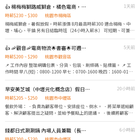
區和平路000號 威獅:桃園市楊梅區梅獅路二段000000 大園:桃園市
👍 楊梅梅獅路威獅倉，橘色電商，暑假可、日結日領可、短期臨時可、工讀可
1天前
大園區建國路000號 高鐵:桃園市中壢區高鐵南路四段000號 🕘 威獅
倉 早班｜ 08:00－17:00 晚班｜ 16:00－01:00 夜班｜ 22:00－07:00
時薪$230 ~ $300
桃園市楊梅區
🕘楊梅倉 早班｜08:00－17:00 晚班｜18:00－03:00 大夜｜00:00－
楊梅威獅倉，暑假放假，時薪漲價 8月最高時薪300 適合楊梅、中
09:00 🕘大園 早班｜09:00-18:00 晚班｜15:00-00:00 晚八｜20:00-
壢、埔心、平鎮 另有日結臨時班（24小時入薪水） 可短期、可兼差
00:00 大夜｜00:00-09:00 -------------班別任選--------------🕘
工作內容：理貨、包貨，現場交辦事項 早班8-17、7-16 200+30時
【排休/ 週休 /休日一】 🎯適合族群： 想多存錢💰 /一起來蝦蝦倉賺
薪230 200+40時薪240 (檔期8/1-2、8-11、17-19、25-27) 晚班
👍 🦐觀音🦐電商物流🌟書審🌟可週領🌟長派/臨時工
5天前
一波🔥 日領全薪 / 週領最高1萬 📱加 ʟɪɴᴇ快速報名趕快卡位 點擊快
16:00-01:00 215+50時薪265 215+65時薪280 (檔期8/1、7-10、
速✚好友： https://lin.ee/JefzYJo #提供住宿 #免費供餐 #日領全薪
17-19、24-26、31) 大夜班22:00-07:00 230+55時薪285 230+70時
時薪$200 ~ $290
桃園市觀音區
#高額週領一萬 #蘆竹 #南崁 #大園#青埔#中壢#楊梅#威獅 #轉他人
薪300 (檔期8/1、7-10、17-19、24-26、31) 工作地點: 桃園市楊梅
📌 工作內容 整理網購包裹、分貨、包裝、刷條碼、貼標籤。 📌 工
帳戶 #現金 #日領#週領 ⚡️⚡️⚡️名額有限 截圖✚ ʟɪɴᴇ 報名 ⚡️⚡️⚡️ 安心求
區梅獅路二段 《另有「堆高機手」職缺，薪資更優》
作時間 早八(短)：0800-1200 早七：0700-1600 晚四：1600-0100
職請找💼徐小姐
大夜：2200-0700 📌 工作地點 桃園市觀音區寶倉街108號C棟1樓
📌 薪資福利 早班：$200~$235 up 早班短：$200~$225 up 晚四：
早安美芝城（中壢元化概念店）假日工讀生
20小時前
$215~$270 up 大夜：$230~$285 up 休假制度：排休 ⭐️可週領 ⭐️書
審職缺，快速報到 ⭐️當月時數達標獎金💰500-3000 ⭐️可短期1-2個
時薪$205 ~ $250
桃園市中壢區
月 ⭐️適合情侶、家人一起上下班 🔽🔽如何應徵?🔽🔽🔽 👉快速連
餐飲外場： ．負責為顧客帶位、安排座位、倒水。 ．將菜單遞給顧
結：【https://lin.ee/L61OXnF】 或者 賴ID：@nhy5896h 👉截圖
客、解決顧客提出之疑問，並給予餐點上的建議。 ．後續將顧客點
職缺文 👉私訊留下 【姓名、電話、應徵蝦皮物流、找霍專員應徵】
餐訊息通知廚房做餐，或可進行簡易餐飲之料理，如：烤土司或調
配飲料等。 ．於顧客用餐完畢後，負責收拾碗盤與清理環境。 ．並
錢都日式涮涮鍋 內場人員兼職（長期）
6小時前
負責結帳、收銀等工作。 餐飲內場： ．擔任廚師的助手，處理烹飪
前與烹飪中之準備工作與其他餐廳相關事務。 ．負責洗、剝、削、
時薪$200 ~ $230
桃園市中壢區