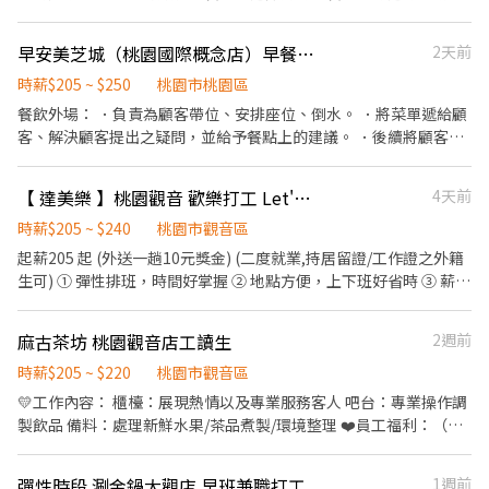
飲之料理，如：烤土司或調配飲料等。 ．於顧客用餐完畢後，負責
收拾碗盤與清理環境。 ．並負責結帳、收銀等工作。 餐飲內場： ．
早安美芝城（桃園國際概念店）早餐店長期工讀生
2天前
擔任廚師的助手，處理烹飪前與烹飪中之準備工作與其他餐廳相關
事務。 ．負責洗、剝、削、切各種食材。 ．負責清理工作環境、設
時薪$205 ~ $250
桃園市桃園區
備和餐具。 ．準備不同餐點所需要的食材。 ．協助測量食材的容量
餐飲外場： ．負責為顧客帶位、安排座位、倒水。 ．將菜單遞給顧
與重量。 ．負責擺盤、打包外帶服務。
客、解決顧客提出之疑問，並給予餐點上的建議。 ．後續將顧客點
餐訊息通知廚房做餐，或可進行簡易餐飲之料理，如：烤土司或調
配飲料等。 ．於顧客用餐完畢後，負責收拾碗盤與清理環境。 ．並
【 達美樂 】桃園觀音 歡樂打工 Let's Go
4天前
負責結帳、收銀等工作。 餐飲內場： ．擔任廚師的助手，處理烹飪
前與烹飪中之準備工作與其他餐廳相關事務。 ．負責洗、剝、削、
時薪$205 ~ $240
桃園市觀音區
切各種食材。 ．負責清理工作環境、設備和餐具。 ．準備不同餐點
起薪205 起 (外送一趟10元獎金) (二度就業,持居留證/工作證之外籍
所需要的食材。 ．協助測量食材的容量與重量。 ．負責擺盤、打包
生可) ① 彈性排班，時間好掌握 ② 地點方便，上下班好省時 ③ 薪資
外帶服務。
優渥，福利保障 ④ 新手天堂，專職專員帶領
麻古茶坊 桃園觀音店工讀生
2週前
時薪$205 ~ $220
桃園市觀音區
💛工作內容： 櫃檯：展現熱情以及專業服務客人 吧台：專業操作調
製飲品 備料：處理新鮮水果/茶品煮製/環境整理 ❤️員工福利：（優
渥的獎金😍） 全勤獎金/業績獎金/免費飲料/餐聚活動/勞健保/國定
假日雙薪 歡迎有興趣/對未來還很迷茫/想轉換跑道的各位加入我們
彈性時段 涮金鍋大觀店 早班兼職打工
1週前