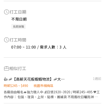
打工日期
不限日期
長期兼職
打工時間
07:00 ~ 11:00 / 需求人數：3 人
相似打工
👍 🦐【高薪天花板蝦蝦物流】🦐大園 / 楊梅/威獅/青埔
1週前
時薪$245 ~ $490
桃園市楊梅區
各廠自由報名🔥強力徵人中 💰日領1920~3920 / 時薪245~495 🧡工
作內容： 包裝、理貨、上架、貼標、搬補貨 不用風吹日曬雨淋 🌤️
新手也OK，現場有人教 ✨ 📍上班地點（任選）： 楊梅:桃園市楊梅