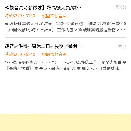
品 員工福利：勞保、健保、勞退6％、供一餐、年終獎金、特休 時
會時間調整或場次取消，能接受再應徵。 ✅ 工作崗位將依現場需求
📢觀音高時薪徵才】堆高機人員/驗收員
5天前
段及薪資: 理貨員: 早班:08:00-17:00(時薪200元起) 晚班:17:00-
安排。 ✅ 請勿臨時取消或無故缺席，以免影響後續錄用資格。 ✅主
02:00(時薪230元起) 堆高機手除以上時薪 每小時額外多十五~二十
時薪$220 ~ $250
桃園市觀音區
動機靈、不偷懶、須搬重物勞力性質，請自行評估身體狀況。 ✅休
五元 ▬▬▬▬▬▬▬▬▬▬【預約面試】▬▬▬▬▬▬▬▬▬ 【電
🚜 晚班堆高機人員 💰 時薪：240～250元 🕚 上班時間 23:00－08:00
息時間將不計入工作時數、費用以實際簽退時間為準。 ✅收款戶非
話預約報名 : 0912-080-215 余主任】
（中間休息1小時，不計薪） 工作內容 ✔ 駕駛堆高機搬運貨物 ✔ 將
中信銀行帳戶，會扣除15元跨行手續費 ✅請勿隨意取消與當日臨時
整理好的棧板下碼頭歸位 ✔ 協助貨物整理 ✔ 環境整理 ✔ 完成主管
缺席，將列黑名單。 ⭐ 適合對象 ✔ 想賺外快增加收入 ✔ 學生兼職
交辦事項 ✅ 需具備堆高機操作證照 📦 早班 QC 驗收員 💰 時薪：220
✔ 短期打工 ✔ 體力佳、不排斥勞力工作者 📩 應徵方式 請直接私訊
觀音✅供餐✅周休二日✅長期✅暑期✅週領✅日領✅匯款✅現金
1天前
～240元 🕔 上班時間 05:00－14:00 （中間休息1小時，不計薪） 工
賴ID及提供： 1️⃣ 姓名 2️⃣ 電話 3️⃣ 可配合日期及班別 4️⃣ 工作經歷
作內容 ✔ 商品驗收 ✔ 核對商品數量 ✔ 檢查商品效期 ✔ 協助貨物整
時薪$200 ~ $240
桃園市觀音區
（無經驗可） 🔥 表現良好者可優先安排後續大型活動 ➖➖➖『快速
理 ✔ 完成主管交辦事項 ✅ 需會操作電動拖板車（電拖） 📅 休假制
應徵』➖➖➖ 🏢 公司名稱：豐鳴國際 📱 請直接投履歷應徵，會有專
🐾小狸花盡心盡力 ^• ᵕ •^ ੭ ^⦁⩊⦁^ ੭為你的工作卯足全力🐈‍⬛ ❤️
度 ✔ 月排休 8 天 ⚠ 應徵條件 ✔ 自備安全鞋 ✔ 自備反光背心 📩 名額
人回覆您，謝謝
【亮點一次看】 🧡 長期、暑期，都可以 🧡 周休六、日或是排休制
有限，額滿為止！
也都可以 🧡 玥領、周領、日領，自己選 🧡 匯款、領現，都好說 🧡
而且還有供餐唷 🩷【工作內容】 🔹 pda撿貨 🔹 理貨 🔹 包裝 🧡【上
班時間 & 時薪】 🕗日班：08:00-17:00 🪙時薪：排休制 $210、周休
制 $200 🕕夜班：18:00-03:00 🪙時薪：排休制 $240、周休制 $230
💛【 休假制度】 📌 可以選擇周休六、日 🗓️ 也可以選擇排班制 💙【
想聯繫我】 ☝️ 點選【立即應徵】我會速度回覆你！ ✌️ 或加入
🅻🅸🅽🅴：https://lin.ee/8rsUSDv 🤟 留言「姓名＋電話＋截圖職
缺」就能聯繫上～ 若想參考其他職缺，可以到我的Threads，看更
多更多的職缺喔♬ My Threads：tsaipei_ruby
https://reurl.cc/7b2vad 別害羞❌別害怕❌找工作聯繫我⭕