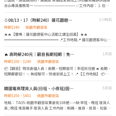
⚠️面試、應徵請預約，謝謝🙏 無抽成免費找工作👍最新職缺快速媒
利』 👍🏻 提供健保、勞保、就業保險、職災保險、勞退 👍🏻 全勤獎金
合👍專員服務第一 ⸻⸻⸻⸻ ✅工作內容： 1. 包裹
👍🏻 免費供應員工餐 👍🏻 員工外帶特別折扣 👍🏻 每月員工聚餐活動 👍🏻
收寄、搬運、盤點、理貨、上架等 2. 維持門市作業區環境、清潔維
幸福電影日：進電影院看電影 👍🏻 調薪制度（依工作表現永久加薪）
護作業 3. 智取店為無人商店，有單日跑點1-5間門市 4. 須配合蝦皮
🥚08/13、17（時薪240）蓮花園遊客中心帳篷桌椅進場人員
2小時前
店到店工作內容調整 5. 須配合鄰近有人店門市支援 🌙🌙夜班說明🌙
🌙 工作型態：為每日跑點約3–10家門市，跑點距離約16km內 需可
時薪$240
桃園市觀音區
配合(早班/晚班)擇一於門市安排受訓 🔔需有機車&駕照🔔
🔥🔥【豐鳴｜蓮花園遊客中心活動工讀生招募】🔥🔥
⸻⸻⸻⸻⸻ ✅工作時間： 🔹早班：07:00-
━━━━━━━━━━━━━━━ 📍工作地點📍 蓮花園遊客中心帳
12:00、07:30-12:30、08:00-13:00、08:30-13:30 🔹晚班：17:30-
篷桌椅進場人員 🌈新增場次🌈 📅 08/13 ☀️ 日班｜07:00－12:00 💰
22:30、17:30-23:30、18:30-22:30、18:30-23:30 (上班時數為2~6
時薪 240元 領薪方式：當日完工後匯款
🔥 高時薪240元｜觀音長期短期｜免經驗可🔥｜ 快速上工🚀
1天前
小時依實際情況而定) 🔹夜班 ：23:30–03:30 (上班時數為2~4小時依
━━━━━━━━━━━━━━━ 📅 08/17 ☀️ 日班｜10:00－17:00
實際情況而定) ⸻⸻⸻⸻ ✅工作待遇： 日班時薪
💰 時薪 240元 領薪方式：當日完工後匯款
時薪$200 ~ $240
桃園市觀音區
=$204 晚班另有獎金+20=時薪$224 夜班另有獎金+40=時薪$244
━━━━━━━━━━━━━━━ 💵 薪資待遇 ✔ 時薪 240元 ✔ 當
📦【觀音】物流倉儲人員｜長期・短期皆可｜多班別任選 🔥 長期、
⸻⸻⸻⸻ ✅工作地點：(可自選店點) 觀音新生 - 智
日完工後匯款 ⚠️若是當日23:00後完工，會在隔日24:00前匯出⚠️ ✔
短期都歡迎！ ✨ 無經驗可，快速安排上工！ 📍【工作地點】 📦
取店 桃園市觀音區新生路1545號1樓 😊門市缺額變動很快很快，先
配合度佳者可優先安排後續場次 📋 工作內容 ✔ 協助師傅搬運物品
TAO4｜觀音區玉林路一段 📦 TAO5｜觀音區寶倉街 🕒 工作時間 🟣
搶先贏❗❗ ⸻⸻⸻⸻ 💡員工福利： 享汽機車油資補
桌椅排列及帳篷搭設進場 ✔ 完成主管交辦事項 🔰 無經驗可 現場皆
日班｜08:00－17:00（8H） 💰 時薪 $210 💵隔日領💵 🟢 晚班｜
貼、修繕補貼 推薦獎金 彈性排班 ⸻【應徵方式】⸻ 1️⃣點擊
韓國電商理貨人員(日班、小夜班)固定休六日-供隔日領 週領(觀音倉)
5天前
有師傅帶領教學，只要願意學習、配合工作即可。 👕 工作服裝 ✔ 深
18:00－03:00（8H） 💰 時薪$240 💵隔日領💵 📦 工作內容 ✔ 韓國
加入：https://lin.ee/VvpVQJp（ID：@600movsk） 2️⃣加入後"務
色上衣、長褲 ✔ 請穿布鞋（禁止拖鞋、涼鞋） ✔ 自備防滑手套 ✔
電商商品揀貨 ✔ 商品上架 ✔ 進貨作業 ✔ 庫存盤點 ✔ 理貨等倉儲作
時薪$200 ~ $401
桃園市觀音區
必"留言：姓名/電話/專員找戴小姐/應徵蝦皮(截圖職缺)
自備飲用水 ⚠️ 工作注意事項⚠️ ✅ 工作屬勞力性質，需搬運及推動器
業 🍱 伙食自理廠區可訂購團餐 📩【立即應徵】截圖詢問🌸 📲
地點： TAO5-桃園市觀音區寶倉街108號--->缺 早班、晚班 理貨人
材，請自行評估體力狀況。 ✅提前15分鐘集合點名。請配合至完工
加:yi0902276557（林小姐）
員 ; 晚班 堆高機手 理貨人員 工作內容：刷碼、進貨、撿貨、包裝、
當日匯款，休息不支薪。 ✅ 工作時間可能依現場進度提前或延後，
出貨、庫存管理 休假制度： 排休 堆高機手: 使用機具移動棧板、貨
需配合至完工。 ✅場次會因主辦單位排程調整，上工前2-3天有可能