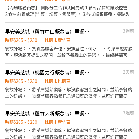
切各種食材。 ．負責清理工作環境、設備和餐具。 ．準備不同餐點
【內場職務內容】 團隊分工合作共同完成 1.食材品質維護及控管。
所需要的食材。 ．協助測量食材的容量與重量。 ．負責擺盤、打包
2.食材前置處理(洗菜、切菜、煮飯等) 。 3.各式鍋類擺盤、餐點製
外帶服務。
作、外帶。 4.餐具清洗及設備保養。 5.維持工作區域乾淨整潔。 固
定假日排班或是五六日排班 透過考試時薪會調整
早安美芝城（蘆竹中山概念店）早餐店 長期工讀生
3週前
時薪$205 ~ $250
桃園市蘆竹區
餐飲外場： ．負責為顧客帶位、安排座位、倒水。 ．將菜單遞給顧
客、解決顧客提出之疑問，並給予餐點上的建議。 ．後續將顧客點
餐訊息通知廚房做餐，或可進行簡易餐飲之料理，如：烤土司或調
配飲料等。 ．於顧客用餐完畢後，負責收拾碗盤與清理環境。 ．並
早安美芝城（桃園力行概念店）早餐店長期工讀生
2天前
負責結帳、收銀等工作。 餐飲內場： ．擔任廚師的助手，處理烹飪
前與烹飪中之準備工作與其他餐廳相關事務。 ．負責洗、剝、削、
時薪$205 ~ $250
桃園市桃園區
切各種食材。 ．負責清理工作環境、設備和餐具。 ．準備不同餐點
餐飲外場： ．將菜單遞給顧客、解決顧客提出之疑問，並給予餐點
所需要的食材。 ．協助測量食材的容量與重量。 ．負責擺盤、打包
上的建議。 ．後續將顧客點餐訊息通知廚房做餐，或可進行簡易餐
外帶服務。
飲之料理，如：烤土司或調配飲料等。 ．於顧客用餐完畢後，負責
收拾碗盤與清理環境。 ．並負責結帳、收銀等工作。 餐飲內場： ．
早安美芝城（蘆竹大新概念店）早餐店假日工讀生
3週前
擔任廚師的助手，處理烹飪前與烹飪中之準備工作與其他餐廳相關
事務。 ．負責洗、剝、削、切各種食材。 ．負責清理工作環境、設
時薪$205 ~ $250
桃園市蘆竹區
備和餐具。 ．準備不同餐點所需要的食材。 ．協助測量食材的容量
餐飲外場： ．將菜單遞給顧客、解決顧客提出之疑問，並給予餐點
與重量。 ．負責擺盤、打包外帶服務。
上的建議。 ．後續將顧客點餐訊息通知廚房做餐，或可進行簡易餐