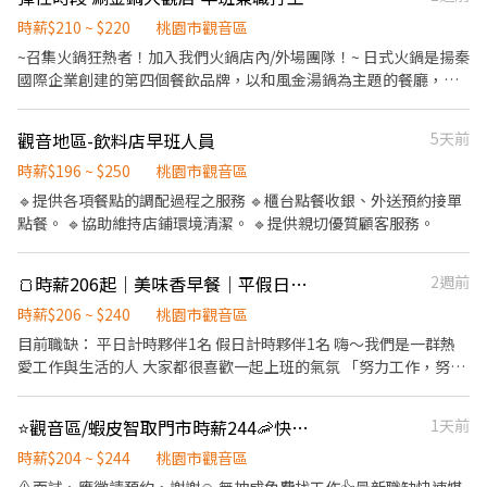
唷🫶🏻
時薪$210 ~ $220
桃園市觀音區
~召集火鍋狂熱者！加入我們火鍋店內/外場團隊！~ 日式火鍋是揚秦
國際企業創建的第四個餐飲品牌，以和風金湯鍋為主題的餐廳，期
望為顧客提供優質的用餐體驗和健康獨特的菜品！ 工作內容： # 協
助客人入座和點餐，提供友善和周到的服務。 # 熟悉火鍋菜單，解
觀音地區-飲料店早班人員
5天前
答客人問題，並提供建議。 # 提供餐點，確保客人體驗順暢，及時
補充食材和調味品。 # 清潔和維護用餐區域，保持衛生和整潔的環
時薪$196 ~ $250
桃園市觀音區
境。 排班區間：10:00-16:00（彈性排班、每週至少4天，每次至少
🔹提供各項餐點的調配過程之服務 🔹櫃台點餐收銀、外送預約接單
4小時，可視狀況調整) 1.當月滿80小時，再加獎金1200 2.另有績效
點餐。 🔹協助維持店鋪環境清潔。 🔹提供親切優質顧客服務。
獎金(獎金發放依門市獎金發放辦法執行)
🍞時薪206起｜美味香早餐｜平假日計時夥伴_工作好上手
2週前
時薪$206 ~ $240
桃園市觀音區
目前職缺： 平日計時夥伴1名 假日計時夥伴1名 嗨～我們是一群熱
愛工作與生活的人 大家都很喜歡一起上班的氣氛 「努力工作，努力
玩」是我們對生活的態度！ 希望你也能來開心上班、開心生活 歡迎
你加入『美味香早餐店』大家庭 工作內容簡單上手，薪資福利超優
⭐觀音區/蝦皮智取門市時薪244🦐快速報到🌈
1天前
渥 使用系統出單，簡單快速出餐！ 有冷氣～夏天不怕熱～ 『工作內
容』 ◎ 櫃檯點餐服務、送餐、顧客應對 ◎ 環境清潔維護、餐具清
時薪$204 ~ $244
桃園市觀音區
潔 ◎ 餐點材料準備及製作 ◎ 飲料調製&製作 『計時夥伴特別福