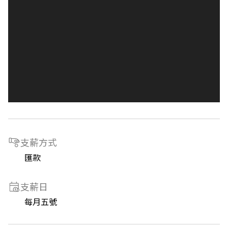
支薪方式
匯款
支薪日
每月五號