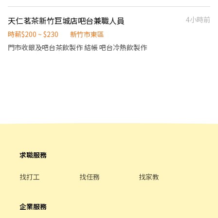
---- 詳細招募資訊如下： 🚵<汽車外送員> 尚需2名 配送報酬: 700-
800／次（約350-400 元／小時） 配送時間：週一至週五
天仁茗茶新竹巨城店吧台兼職人員
4小時前
10:30~12:30（約2小時) ，國定假日及週休二日休息 配送地點：竹
科裡面 --------------------- @無接觸式送餐(放著就可以離開，不
時薪$200 ~ $230
新竹市東區
需要面對客人) @路線固定，不用趕路，不當三寶 @環境單純、夥
門市收銀及吧台茶飲製作 結帳 吧台冷熱飲製作
伴熱情可愛 @每月穩定合作餐費補助1000元 (芒果樹訂餐系統餐費)
@每季活動 (烤肉、打漆彈、手作課程、控窯、桌遊活動等等) @尾
牙活動 / 員工休息室 / 飲料零食櫃 @也有不同餐期可以增加額外收
入 --------------------- 我們是由一群竹科工程師創立的外送平台，
專門提供園區各大企業員工訂餐與外送服務。 高報酬，內容簡單，
路線固定，不趕路不用當三寶是我們的特色，非常適合想要找不要
太長時間或是有其他兼職的您。 目前我們的成員有家庭.主婦/研究
生/退休後來兼職/園區技術員/其他外送平台兼職/本身有其他主業等
各種背景，幾乎沒有任何條件限制與門檻哦，期待各位有興趣的新
竹朋友加入我們大家庭~ --------------------- ※本合作採任務制合
求職服務
作模式，依實際完成之配送任務計算報酬。 ※需自備休旅車、商旅
車或其他載貨空間較大的車型，應徵者請附上車型與車輛照片。
找打工
找任務
找家教
企業服務