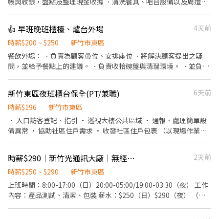
帳與收銀，盤點及整理現金收據 ．清洗餐具、吧台設備以及周遭工
作環境 ．飲品販售說明
👍 早班晚班櫃檯、爐台外場
4天前
時薪$200 ~ $250
新竹市東區
餐飲外場： ．負責為顧客帶位、安排座位 ．將解決顧客提出之疑
問，並給予餐點上的建議。 ．負責收拾碗盤與清理環境。 ．並負責
結帳、收銀等工作。 ．擔任廚師的助手，處理烹飪前與烹飪中之準
備工作與其他餐廳相關事務。 ．負責清理工作環境、設備和餐具。
新竹東區夜班櫃台保全(PT/兼職)
6天前
．協助測量食材的容量與重量。 ．打包外帶服務。
時薪$196
新竹市東區
• 入口訪客登記、指引 • 巡視大樓公共區域 • 通報、處理簡單設
備異常 • 協助社區住戶需求 • 收發社區住戶包裹 （以現場作業為
主，視櫃位不同，工作內容會有刪減。） 我們給您的： • 彈性排班
安排 • 團隊氣氛溫馨互助 歡迎加入我們！親切團隊等著你一起守護
時薪$290｜新竹光通訊大廠｜無經驗可
2天前
大家的安全。 沒經驗沒關係，學長姐會一步步帶你上手，歡迎您的
加入！
時薪$250 ~ $290
新竹市東區
上班時間：8:00-17:00（日）20:00-05:00/19:00-03:30（夜） 工作
內容：產品測試、清潔、包裝 薪水：$250（日）$290（夜） （需
穿無塵衣） ❤️加班穩定 ❤️無經驗可 ❤️無需輪班 ⚡️書審快速安排上班
截圖職缺報名👉 📞0965846966