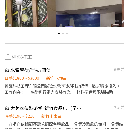
相似打工
👍 水電學徒/半技/師傅
6天前
日薪$1800 ~ $3000
新竹市東區
鑫媈科技工程有限公司誠徵水電學徒/半技/師傅，歡迎穩定投入。
工作內容： • 協助進行電力安裝作業 • 材料準備與現場協助 • 對
設備進行基本維護 • 協助師傅分配的工作項目 我們給你的： • 沒
有空窗期上班穩定 • 提供基礎訓練學習機會 • 團隊互助合作氛圍
👍 大茗本位製茶堂-新竹食品店（早班長期工讀）
2週前
無經驗可，對學習有熱情即可投遞！
時薪$196 ~ $210
新竹市東區
．在吧台依據顧客需求調配各種飲品 ．負責冷熱飲的備料 ．負責結