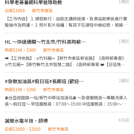
科學老哥暑期科學營隊助教
1週前
日薪$1850
新竹市東區
【工作內容】 1. 課程執行：協助主講師授課，負責協助學員進行實
驗操作及照護。 2. 照片影片拍攝：幫孩子在課程中做紀錄，根據需
要的內容拍攝照片及影片。 3. 班級管理：維護課堂秩序，並嚴格把
關學員在營隊期間的各項安全。 4. 團隊協作：與課堂主講師密切合
HL ～快速通關～竹北市/竹科高時薪 AI伺服器組包裝員
1週前
作，營造良好的班級氣氛，並維持高品質的教學輸出。 5. 在營隊開
始前需要配合參與3小時的營前培訓課程。 6. 整日排班提供午餐，
時薪$196 ~ $300
新竹市東區
中午安排午休。 【其他事項】 1. 須具備良民證 2. 活動地點 新竹教
➡️【工作地點】: ❇️竹科廠➖【新竹市東區新安路】《高時薪專案》
室：新竹市東區關新路51號6樓 3. 營隊活動每梯次時間為週一～週
❇️竹北廠➖【新竹縣竹北市智慧二路】《高時薪專案 ❤️【日班免費
五，需要整週都能配合排班 4. 科學老哥粉絲專頁：
交通車】北埔竹東/內灣芎林/湖口竹北/南寮/竹南頭份/平鎮楊梅
https://www.facebook.com/share/18dWuXyPS1/?
（交通車站點資訊可以來訊詢問） ❤️【有員工汽機車位】 ✅專案高
#急徵加油員#假日班#長期班 (歡迎二度就業）
2週前
mibextid=wwXIfr
薪 ❮ 日260/H、夜300/H ❯ 短期至6/23 ▬▬▬▬▬【職缺訊息】
▬▬▬▬▬ ✅上市櫃科技公司、AI技術相關製程 ✅免經驗可、可選
時薪$196 ~ $206
新竹市東區
平日加班或不加班、或全配合加班 ✅固定日夜、週休二日、可週借
⛽️台亞經國路一站/新竹中華站加油站⛽️ ～急徵服務員～專職洗車人
支/日借支 ▬▬▬▬▬【職缺重點】▬▬▬▬▬ 【工作內容】：AI伺
員～假日班～ 早班服務員：07:00～15:00 中班服務員：15:00～
服器、電腦及其週邊組裝/包裝/測試/機台操作/DIP插件 4/24-6/23
23:00 其他時段皆可洽談～ 月休：8天～排休制～（天數可談） 薪
高時薪專案期間 【時間薪資】： ✳️【日班】: 07:30 ~ 16:40 ✴️【薪
資：196元～206元（績效獎勵金另外算0元-3000元不等） 地址：
誠徵水電半技、師傅
6天前
資】: ＄260 ✳️【夜班】: 19:30 ~ 04:30 日班實習1~3週 ✴️【薪資】:
經國路一站-新竹市經國路一段243號 地址：新竹中華站-新竹市中
＄300 【休假制度】：週休六日（六日見紅休） 【休息制度】：上
華路二段59號 工作內容簡單～有興趣麻煩私訊或底下留言給我～～
日薪$2000 ~ $2500
新竹市東區
下間休15分鐘、吃飯40分鐘 【用餐制度】：員工團膳75/85/95/