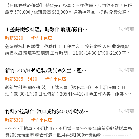
【✨ 職缺核心優勢】 薪資天花板高：不怕你賺，只怕你不加！日班
最高 $70,000 / 夜班最高 $82,000。 通勤神隊友：提供 免費交通車
(竹南車站➜頭份➜公司)，省油錢、省體力，上車補眠剛好。 面試超
方便：線上書審 即可，免跑一趟，錄取快速報到。 轉正機會大：長
＊菳蒔鐵板料理計時夥伴 晚班/假日（長期）
1小時前
期穩定訂單，表現好轉正機會高。 【工作地點】新竹市東區水利路
【薪資待遇】日班 250/H 【薪資待遇】夜班 290/H 【 交通車資訊
時薪$220
新竹市東區
(竹南線)】 去程：07:00 / 18:00 (竹南車站發車) ➜ 頭份自強路 ➜ 公
菳蒔鐵板料理誠徵工作夥伴！ 工作內容： 接待顧客入座 收送餐點
司 回程：17:15 / 19:15(加班) / 03:45 / 05:45(加班) 【工作內容】 產
結帳收銀 環境整理清潔 工作時間： 11:00-14:30 17:00-21:00 平日
品測試、清潔。 顯微鏡作業、自動化機台操作。 需配合穿著全套無
晚班可彈性調整上班時間 依照當日營運狀況，下班時間可能會提前
塵衣、久站、配合常態性加班。 【工作時間 & 休假】 日班：08:00-
或延後 薪資依照打卡紀錄計算 排班時數獎金： 排班時數累積滿兩百
新竹-205/H🎁組裝/測試☘️久坐、週休二日
4小時前
17:00 (配合加班至 19:00) 夜班：20:00-05:00 / 19:00-03:30(配合加
小時獎金2000 滿兩百五十小時獎金2500 滿三百小時獎金3000 以此
班2H) 休假：週休二日
類推 每年度會重新計算一次 福利：不定期聚餐、依照工作能力及年
時薪$205 ~ $410
新竹市東區
資表現調整薪水、三節獎金
🎁新竹科學園區-組裝，測試人員（週休二日） ☘️上班時間： 日
班：08:30-17:30 日班時薪：205/H～410/H ☘️工作內容：組裝、測
試、品保 （🎈會使用電動起子或銲錫者佳，無經驗也ok） 彈性加班
（依個人意願） 🔹工作簡單易上手 🔹超高錄取率💯 🔹出勤獎勵 🔹
竹科外送夥伴-汽車💰約$400/小時💰無經驗可｜收益穩定
1小時前
久坐 🔹冷氣房/靜電服 ❤️歡迎預約面試❤️ ☎️0935-707-936董小姐
時薪$390
新竹市東區
<<<<不用搶單、不用趕路、不用當三寶>>> 💸年底前參觀就送車馬
費200元現金💸 💸合作滿一個月再送1000元獎勵💸 -----------------