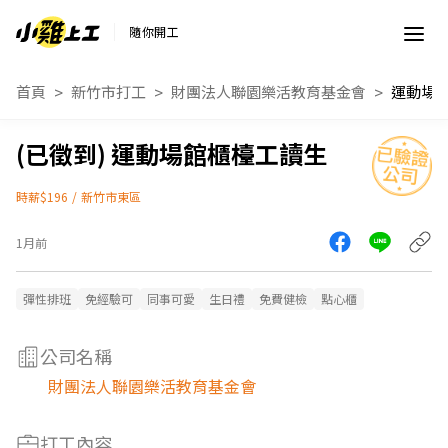
隨你開工
首頁
新竹市打工
財團法人聯園樂活教育基金會
運動場
運動場館櫃檯工讀生
時薪$196
/
新竹市東區
1月前
彈性排班
免經驗可
同事可愛
生日禮
免費健檢
點心櫃
公司名稱
財團法人聯園樂活教育基金會
打工內容