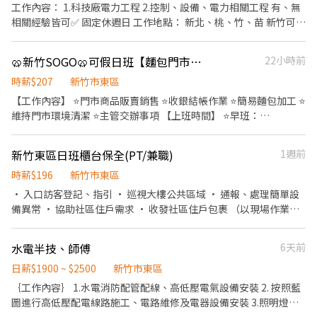
#二度就業 #兼職 #長期佳#（數名夥伴）
工作內容： 1.科技廠電力工程 2.控制、設備、電力相關工程 有、無
餐；加班滿兩小時補助60，假日加班四小時補助60/八小時補助120
相關經驗皆可✅ 固定休週日 工作地點： 新北、桃、竹、苗 新竹可搭
【發薪制度】：每月15號發薪❤️可週借支薪(最高可$1萬)
公務車集合出發至工地
🥨新竹SOGO🥨可假日班【麵包門市人員】
22小時前
時薪$207
新竹市東區
【工作內容】 ⭐️門市商品販賣銷售 ⭐️收銀結帳作業 ⭐️簡易麵包加工 ⭐️
維持門市環境清潔 ⭐️主管交辦事項 【上班時間】 ⭐️早班：
9:00~18:00 ⭐️晚班：13:00～22:30/18:00～22:30 ⭐️假日班：12：00
～22:30 【薪資待遇】 ⭐️207$ 【地址】 ⭐️ 新竹SOGO-新竹市東區中
新竹東區日班櫃台保全(PT/兼職)
1週前
央路239號3樓 【應徵方式】 ⭐️加入行動條碼:
https://reurl.cc/aXMg1D ⭐️加入後請傳「姓名＋電話＋截圖職缺」
時薪$196
新竹市東區
-- 電話未接請加入上方連結並留言，訊息必回覆 其他地區職缺也歡
• 入口訪客登記、指引 • 巡視大樓公共區域 • 通報、處理簡單設
迎詢問！ ❌絕無詐騙｜⭕️免費諮詢⭕️安心上工
備異常 • 協助社區住戶需求 • 收發社區住戶包裹 （以現場作業為
主，視櫃位不同，工作內容會有刪減。） 我們給您的： • 彈性排班
安排 • 團隊氣氛溫馨互助 沒經驗沒關係，學長姐會一步步帶你上
水電半技、師傅
6天前
手，歡迎你加入我們！ 歡迎加入我們！親切團隊等著你一起守護大
家的安全。
日薪$1900 ~ $2500
新竹市東區
｛工作內容｝ 1.水電消防配管配線、高低壓電氣設備安裝 2. 按照藍
圖進行高低壓配電線路施工、電路維修及電器設備安裝 3.照明燈