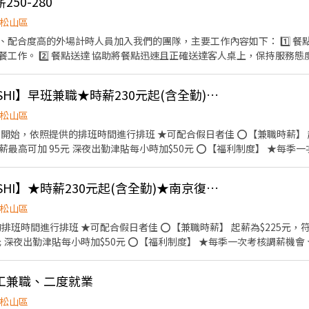
50-280
松山區
的外場計時人員加入我們的團隊，主要工作內容如下： 1️⃣ 餐點製作 協助簡易餐點製作，
度親切有禮。 3️⃣ 餐後整理 收
餐區域整潔舒適，提供良好的用餐環境。 4️⃣ 洗碗與清潔 使用店內洗碗機清洗餐具，
工作檯面、地面等基本環境衛生）。 5️⃣ 環境維持 協助門市內外整潔、垃圾分類、
【はま寿司 HAMASUSHI】早班兼職★時薪230元起(含全勤)★ 南京復興店
清理等日常維護工作，維持良好店面形象。 ⸻ 【我們希望你】 ✔ 配
松山區
提供的排班時間進行排班 ★可配合假日者佳 ⭕【兼職時薪】 起薪為$225元，符合全勤條
深夜出勤津貼每小時加$50元 ⭕【福利制度】 ★每季一次考核調薪機會 ★享有特休
禮券、生日禮金、夜班出勤津貼、免費電影票 ★提供員工制服及工作鞋 ★
【はま寿司 HAMASUSHI】★時薪230元起(含全勤)★南京復興店
前教育訓練 ⭕【經營理念】 我們是日本第一的速食連鎖ZENSHO集團，我
餓和貧困"，目標是成為全球第一的連鎖餐飲集團。 我們堅持使用安全及
松山區
食-牛丼/咖哩，並以舒適衛生的用餐環境、熱情用心的服務態度、平實親
合假日者佳 ⭕【兼職時薪】 起薪為$225元，符合全勤條件者時薪再加$5
一人、與家人一起、朋友一起，皆可享受用餐的樂趣。
⭕【福利制度】 ★每季一次考核調薪機會 ★享有特休累積 ★免費員工
夜班出勤津貼、免費電影票 ★提供員工制服及工作鞋 ★年度健檢 ★勞保
作、食材備料、進貨盤點 《外場》:接待服務顧客、收銀結帳、環境整潔 ★開朗活潑有笑容
工兼職、二度就業
】 我們是日本第一的速食連鎖ZENSHO集團，我們的理念
"，目標是成為全球第一的連鎖餐飲集團。 我們堅持使用安全及高品質的
松山區