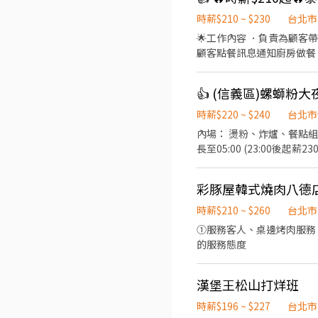
化與多角化經營，這裡不只是餐飲，更有無限職涯可能。 ​📋
迎！） ​主要內容： ​親切
時薪$210 ~ $230
台北市
餐飲經驗者優，但更歡迎有服務熱忱、追求細節的你。 ​⏰ 工作時間（排班
🌟工作內容 ．負責為顧
09:30 - 13:30 ​中班：13:30 - 18:30 ​晚班：18:30 - 22:30 ​【 
顧客點餐訊息通知廚房做餐
餐期：16:45 - 20:30 ​長期兼職標準： 1. 基本配合 6 個月以上。 2. 每月配合總工時 80 小時以上。 ​💰 薪資與福利 ​時薪： 依勞基法
並負責結帳、收銀等工作。
規定起薪，依能力及時數調整
．需要輪流洗碗和備料。 🌟員工福利： 🥩免費供應員工餐、🥤泰奶無限♾️、勞保、健保、勞退金、彈性休假⛱️ 🌟前3天時薪
們比你更在意你的健康）。 ​專屬福利
👍 (信義區)螺螄粉大
$196，若表現優秀迅速上手，可直接$210。 🌟有經驗或學習快易上手佳。經
持，或想體驗新型態的餐飲
上手後依照表現，通過考核後$210起。 🌟給班時間可以彈性。 🌟若不滿一個月離職，
時薪$220 ~ $240
台北市
內場： 燙粉、炸爐、餐點組裝、備料、洗碗、環境清潔 外場： 
長至05:00 (23:00後起薪2
彩豚屋韓式燒肉八德店
時薪$210 ~ $260
台北市
①服務客人、桌邊烤肉服務 
的服務態度
漢堡王松山打烊班
時薪$196 ~ $227
台北市