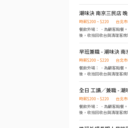
鞋 ★年度健檢 ★勞保、健保，6％勞退提撥 ⭕【工作說明】 《內場》:餐點製作
收銀結帳、環境整潔 ★開朗活潑有笑容 ★ＳＯＰ專業流程 ★無經驗可 ★提供完善職前教育訓練 ⭕【經營理念】 我們是日本第一
潮味決 南京三民店 
的速食連鎖ZENSHO集團
高品質的食材，當場現點現
時薪$200 ~ $220
台北市
親民的誠懇價格，強調食品
餐飲外場： ．為顧客點餐
後，收拾回收台與清理客席環境。 ．負責結帳、收銀。 餐飲內
負責洗、剝、削、切等各種
容量與重量。
早班兼職 - 潮味決 
時薪$200 ~ $220
台北市
餐飲外場： ．為顧客點餐
後，收拾回收台與清理客席環境。 ．負責結帳、收銀。 餐飲內
負責洗、剝、削、切等各種
容量與重量。
全日 工讀／兼職 - 
時薪$200 ~ $220
台北市
餐飲外場： ．為顧客點餐
後，收拾回收台與清理客席環境。 ．負責結帳、收銀。 餐飲內
負責洗、剝、削、切等各種
容量與重量。