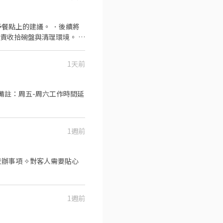
食材管理 ​條件加分： 具備
予餐點上的建議。 ．後續將
責收拾碗盤與清理環境。 ．
負責擺盤、打包外帶服務。
法投保、免費年度健康檢查（我
1天前
1週前
交辦事項 ✧對客人需要貼心
1週前