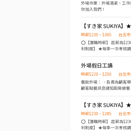
外場作業：外場清潔、工作站
你加入我們！
時薪$230 ~ $365
台北市
⭕【兼職時薪】 起薪為$23
利制度】 ★每季一次考核調
鞋 ★年度健檢 ★勞保、健保，6％勞
餐點製作、食材備料、進貨盤點 《外場》:接
外場假日工讀
★提供完善職前教育訓練 ⭕【經營理念】 我們是日本第一的速食連鎖ZENSHO集團，我們的理念是"消滅世界的飢餓和貧困"，
目標是成為全球第一的連鎖
時薪$220 ~ $250
台北市
哩，並以舒適衛生的用餐環
餐飲外場： ．負責為顧客
人一起、朋友一起，皆可享
顧客點餐訊息通知廚房做餐
環境。 ．並負責結帳、收
負責洗、剝、削、切各種食
【すき家 SUKIYA
重量。 ．負責擺盤、打包
時薪$230 ~ $285
台北市
⭕【兼職時薪】 起薪為$23
利制度】 ★每季一次考核調