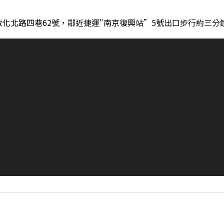
化北路四巷62號，鄰近捷運"南京復興站”5號出口步行約三分