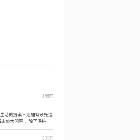
1週前
3天前