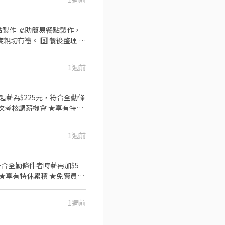
1週前
合度高、態度積極 ✔ 重視團隊合作 ✔ 能適應餐飲業步調
年度健檢 ★勞保、健保，
1週前
高品質的食材，當場現點現作
民的誠懇價格，強調食品安
、健保，6％勞退提撥
 ★Ｓ
1週前
食材，當場現點現作提供美味