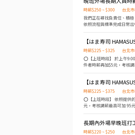
晚班外場長期人員時薪2
時薪$250 ~ $300
台北市
我們正在尋找負責任、積極、配合度高
依照流程與標準完成日常出餐工作。 2️⃣ 餐點送達 協助將餐點迅速且正確送達客人桌上，保持服務態
拾客人用餐完畢的餐具、整理桌面，確保用
並協助其他必要的店內清潔維護（包含餐具、
時薪$225 ~ $325
台北市
⭕【上班時段】 於上午9:00開始，依照
件者時薪再加$5元，考核調薪最高可加 95元 
累積 ★免費員工餐 ★三節
6％勞退提撥 ⭕【工作說明】 《內場》:餐點製作、食材備料、進貨盤點 《外場》:接待服務顧客、收銀結帳、環境整潔 ★開朗活
潑有笑容 ★ＳＯＰ專業流程 ★無經驗可 ★提供完善職
們的理念是"消滅世界的飢
時薪$225 ~ $375
台北市
提供美味可口的日本國民美
⭕【上班時段】 依照提供的排班時間進行排班 ★可配
全，顧客安心。不論是單獨
元，考核調薪最高可加 95元 深夜出勤津貼每小時加$50元 
餐 ★三節禮券、生日禮金、
⭕【工作說明】 《內場》:餐點製
長期內外場早晚班打
ＯＰ專業流程 ★無經驗可 ★提供完善職前教育訓練 ⭕【經營理念
是"消滅世界的飢餓和貧困
時薪$220 ~ $250
台北市