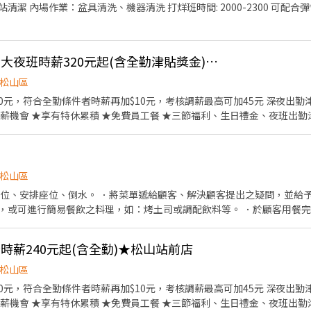
清潔 內場作業：盆具清洗、機器清洗 打烊班時間: 2000-2300 可配
【すき家 SUKIYA】★大夜班時薪320元起(含全勤津貼獎金)★ 南京三民店
松山區
0元，符合全勤條件者時薪再加$10元，考核調薪最高可加45元 深夜出勤津貼每小
薪機會 ★享有特休累積 ★免費員工餐 ★三節福利、生日禮金、夜班出勤
退提撥 ★特殊班別獎勵金:五、六出勤，上班區段須於23:00-8:00 ⭕【工作說明】 《內場》
待服務顧客、收銀結帳、環境整潔 ★開朗活潑有笑容 ★ＳＯＰ專業流程 ★無經驗可
餐飲集團。 我們堅持使用安全及高品質的食材，當場現點現作提供美味可
松山區
境、熱情用心的服務態度、平實親民的誠懇價格，強調食品安全，顧客安
帶位、安排座位、倒水。 ．將菜單遞給顧客、解決顧客提出之疑問，並給予
受用餐的樂趣。
，或可進行簡易餐飲之料理，如：烤土司或調配飲料等。 ．於顧客用餐
銀等工作。 餐飲內場： ．擔任廚師的助手，處理烹飪前與烹飪中之準備工
材。 ．負責清理工作環境、設備和餐具。 ．準備不同餐點所需要的食材。
】★時薪240元起(含全勤)★松山站前店
外帶服務。
松山區
0元，符合全勤條件者時薪再加$10元，考核調薪最高可加45元 深夜出勤津貼每小
薪機會 ★享有特休累積 ★免費員工餐 ★三節福利、生日禮金、夜班出勤