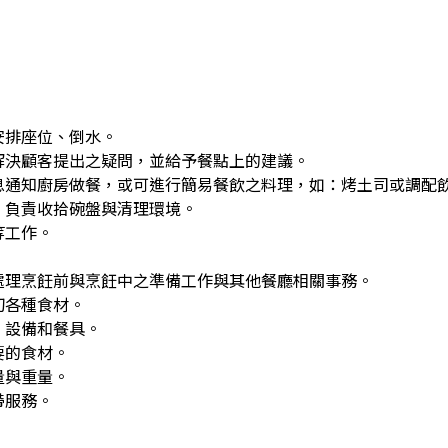
安排座位、倒水。
解決顧客提出之疑問，並給予餐點上的建議。
息通知廚房做餐，或可進行簡易餐飲之料理，如：烤土司或調配
，負責收拾碗盤與清理環境。
等工作。
處理烹飪前與烹飪中之準備工作與其他餐廳相關事務。
切各種食材。
、設備和餐具。
要的食材。
量與重量。
帶服務。