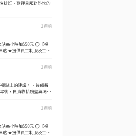
合彈性排班，歡迎具服務熱忱的
1週前
時加$50元 ⭕【福
津貼 ★提供員工制服及工作
:
1週前
口的日本國民美食-牛丼/咖
心。不論是單獨一人、與家
餐點上的建議。 ．後續將
完畢後，負責收拾碗盤與清理
作與其他餐廳相關事務。 ．
 ．協助測量食材的容量與
1週前
時加$50元 ⭕【福
津貼 ★提供員工制服及工作