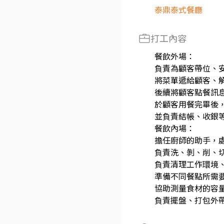
泰鼎泰式餐廳
打工內容
餐飲外場：
負責為顧客帶位、
將菜單遞給顧客、
後續將顧客點餐訊
於顧客用餐完畢後
並負責結帳、收銀
餐飲內場：
擔任廚師的助手，
負責洗、剝、削、
負責清理工作環境
準備不同餐點所需
協助測量食材的容
負責擺盤、打包外