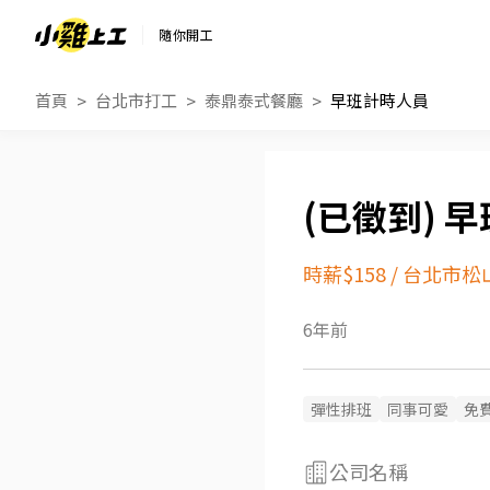
隨你開工
首頁
台北市打工
泰鼎泰式餐廳
早班計時人員
早
時薪$158
/
台北市松
6年前
彈性排班
同事可愛
免
公司名稱