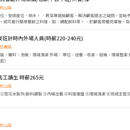
 招募資訊 ​工作性質： 內場夥伴（提供多樣化人才培訓，新手也歡
顧客接待 ​維持優雅用餐環境 ​分站式餐點製作（接龍式流暢作業） ​設備維護與
松山區
靈活） ​【 台北 101 美食街 】📍 7/1 隆重登場！ ​早班：
客帶位、安排座位、倒水。 ．將菜單遞給顧客、解決顧客提出之疑問，並給
永康店 】&【 信義店 】 ​午間餐期：10:00 - 14:00 / 10:00 - 17:00 ​晚間
，或可進行簡易餐飲之料理，如：調配飲料等。 ．於顧客用餐完畢後，負
 ．負責清理工作環境、設備和餐具。 ．協助測量食材的容量與重量。 ．
。 ​晉升機制： 晉升為訓練員最高可達 240元/小時！ ​安心保障： 依
： 質感員工制服、員工餐、團體保險、不定期員工聚餐。 ​📩 加入我們 ​如果你對環境有堅
夜班計時內外場人員(時薪220-240元)
驗較少，則依表現從$196起薪，約工作1個月，完全
工作，歡迎跟我們聊聊！
則薪水需於每個月10號（遇假日延後至上
信義區
班日）自行到店領現，謝謝🙏 👏🏽歡迎加入我們泰國🇹🇭狂熱者的大家庭👊❤️
帶位、送餐、收桌、結帳、環境整潔 備註：周五-周六工作時間延
30起）
工讀生 時薪265元
松山區
②雪花冰製作/飲料調製 ③內場出餐 ④料理擺盤 ⑤環境清潔 ⑥完成主管
松山區