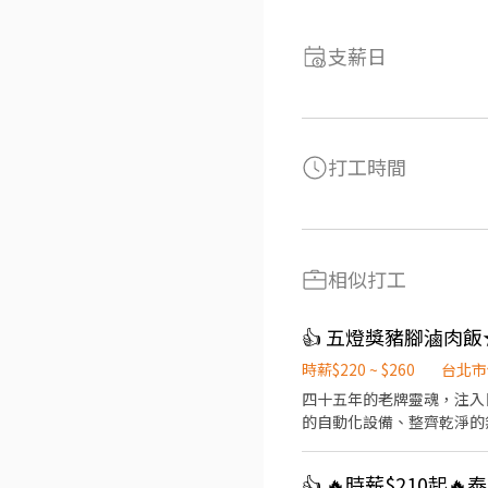
支薪日
打工時間
相似打工
👍 五燈獎豬腳滷肉
時薪$220 ~ $260
台北市
​四十五年的老牌靈魂，注入日式細節與現代美學。 五燈獎台北店不
的自動化設備、整齊乾淨的無油煙環境，讓我們
久的 【永康店】 與 【信義店】，7/1 我們正式進
的餐飲工作空間。 ​科技輔助入職： 多種自動化設備，減輕體力負擔，分工明確讓你輕鬆上手。 ​未來職涯規劃： 品牌正朝向國際