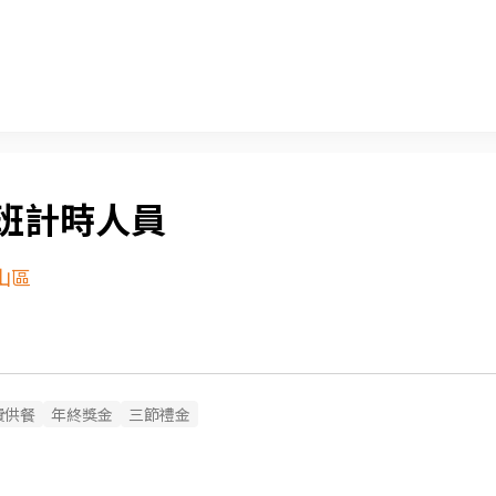
班計時人員
山區
費供餐
年終獎金
三節禮金