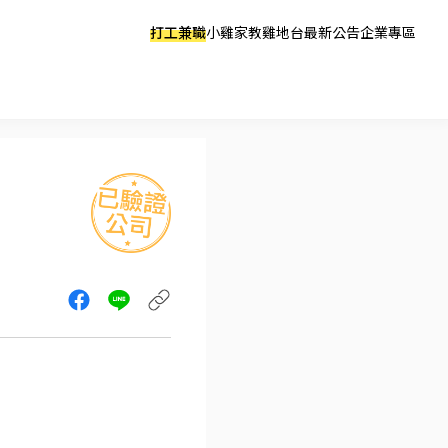
打工兼職
小雞家教
雞地台
最新公告
企業專區