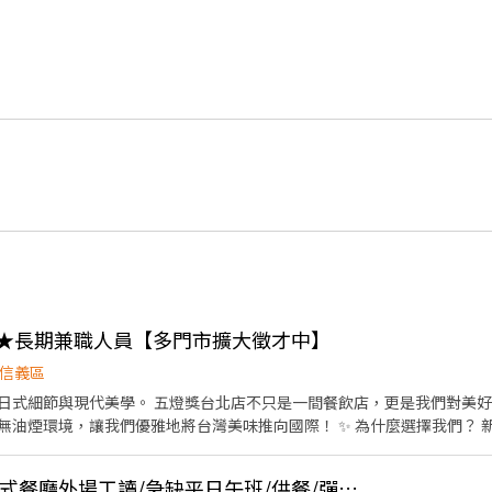
飯★長期兼職人員【多門市擴大徵才中】
信義區
只是一間餐飲店，更是我們對美好生活的提案。這裡有最先進
優雅地將台灣美味推向國際！ ​✨ 為什麼選擇我們？ ​新店盛大開幕： 除了深耕已
駐「台北 101」！ ​極致乾淨環境： 顛覆傳統，這可能是你見過最整潔、無油煙
👍 🔥時薪$210起🔥泰式餐廳外場工讀/急缺平日午班/供餐/彈性排班/長期/平日晚班/假日班