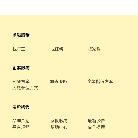
平價壽司，致力成為頂尖品牌 ⭕基本保障 ①加班費(以每分鐘為單
▪加班費按每分鐘計算 ▪介紹親朋好友入職，期滿可獲得3,000～
位計算) ②勞保、健保、意外險 ③每月提撥勞工退休新制6% ④特休
10,000元獎金！ ⭕企業魅力 ▪「以人為本」注重團隊合作及交流，
／年假按照勞基法規定 ⑤颱風天出勤津貼補助 ⑥員工店內用餐折扣
採納同仁的意見，提升參與感 ▪除學習到日本商業禮儀、衛生知識
⑦提供員工制服 ⑧任職一年後提供免費健檢
及專業的烹飪技巧，還可接觸店鋪的經營管理，例如：成本控管及
數據分析等專業知識 ▪升遷快速且制度完善，依努力及成果將有升
求職服務
遷加薪的機會 ▪享有完善的福利制度，加班費為分鐘為單位計算，
重視員工的辛勤付出 ▪計畫拓展全台灣，讓更多人有機會品嚐美味
找打工
找任務
找家教
平價壽司，致力成為頂尖品牌 ⭕基本保障 ①加班費(以每分鐘為單
位計算) ②勞保、健保、意外險 ③每月提撥勞工退休新制6% ④特休
／年假按照勞基法規定 ⑤颱風天出勤津貼補助 ⑥員工店內用餐折扣
企業服務
⑦提供員工制服 ⑧任職一年後提供免費健檢
刊登方案
加值服務
企業儲值方案
人派儲值方案
關於我們
品牌介紹
家教服務
最新公告
平台規範
幫助中心
合作提案