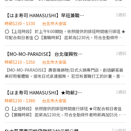
-------------------------------------------------- 『加入三澧 成為
Ｐ專業流程 ★無經驗可 ★提供完善職前教育訓練
務 1.製作義式咖啡、手沖咖啡及其他飲料之調製。 2.義式咖啡校正
家人』共同創造無限可能。 1998年於台灣成立-日商三澧餐飲集團
作業。 3.咖啡風味的理解、品質及穩定度的控管，對咖啡有一定的
HUMAX ASIA，屬於日本Wondertable餐飲集團在台分公司。 深耕
【はま寿司 HAMASUSHI】早班兼職★時薪235元起(含全勤)★信義安和站前店
1週前
熱忱與認知。 4.吧台設備及器具清潔及管理。 5.餐點認識、加熱餐
台灣多年的日本與義大利美食連鎖品牌，旗下六大連鎖餐飲品牌包
點。 -其他項目 1.門市環境清潔工作。 2.定期盤點庫存飲料與食材。
時薪$230 ~ $330
台北市大安區
含， ★義式料理餐廳：BELLINI CAFFÈ、BELLINI Pasta Pasta、
3.負責商品進貨入庫、銷售管理及庫存管理。 4.完成主管交辦事
⭕【上班時段】 於上午9:00開始，依照提供的排班時間進行排班 ★
MOLINO手工義大利麵 ★日式鍋物餐廳：Mo-Mo-Paradise壽喜燒
項。 -兼職夥伴相關福利🤩 1.兼職、工讀生也依比例享有特休假喔！
可配合假日者佳 ⭕【兼職時薪】 起薪為$230元，符合全勤條件者
★日式天婦羅專門店：天吉屋、吉天麩羅 全台直營店鋪皆位於各大
2.國定假日上班雙倍薪 3.當月工作時數滿80小時（含）以上，符合
時薪再加$5元，考核調薪最高可加 95元 深夜出勤津貼每小時加$50
百貨商場，並持續穩定發展中。 ------------------------------------
規定者，全勤獎金300元 4.三節紅包（春節、端午節、中秋節） 5.享
元 ⭕【福利制度】 ★每季一次考核調薪機會 ★享有特休累積 ★免
-------------------------------------- 【應徵須知】 ①詳閱工作內容
【MO-MO-PARADISE】 台北復興牧場-外場兼職(早,中,晚)-C01
1週前
有勞保、健保、勞退提撥（6%） 6.員工餐福利（依照各品牌規定）
費員工餐 ★三節福利、生日禮金、夜班出勤津貼 ★提供員工制服及
後，請審慎提出應徵申請。 ②履歷初審合適者，將邀請實體面談，
7.尾牙或春酒 8.工讀（兼職）人員也有晉升、調薪的考核制度喔！
工作鞋 ★年度健檢 ★勞保、健保，6％勞退提撥 ⭕【工作說明】
時薪$210 ~ $250
台北市大安區
初審資格不符者則不另行通知。 ③錄取的實際任用職稱及薪資，依
營業時間為：7:00~21:00（21:30） 基本上每週希望可以配合3-4
《內場》:餐點製作、食材備料、進貨盤點 《外場》:接待服務顧客、
面談結果與經驗核定職級。
【MO-MO-PARADISE】壽喜燒鍋物/日式火鍋專門店，創造顧客最
天，一個月可配合80個小時以上，排班時間彈性可討論！
收銀結帳、環境整潔 ★開朗活潑有笑容 ★ＳＯＰ專業流程 ★無經驗
美好用餐體驗，道地日式桌邊服務。 若您有兼職打工的計畫，喜歡
可 ★提供完善職前教育訓練 ⭕【經營理念】 我們是日本第一的速
充滿活力的工作環境，並期望享有多種福利，可優先選擇我們。 ✅
食連鎖ZENSHO集團，我們的理念是"消滅世界的飢餓和貧困"，目
工作內容： 1. 一般點餐，送餐，收桌服務工作 2. 內、外場聯繫及顧
【はま寿司 HAMASUSHI】★時薪235元起(含全勤)★ 信義安和站前店
1週前
標是成為全球第一的連鎖餐飲集團。 我們堅持使用安全及高品質的
客諮詢服務 3. 店內環境、座位區清潔整理 4. 收銀結帳，開店前準備
食材，當場現點現作提供美味可口的日本國民美食-牛丼/咖哩，並
及閉店整理作業 5. 完成主管交付工作 ✅工作時段 早班：
時薪$230 ~ $380
台北市大安區
以舒適衛生的用餐環境、熱情用心的服務態度、平實親民的誠懇價
09:00~18:00 中班：12:00~21:00或22:00 晚班：18:00~22:30或
⭕【上班時段】 依照提供的排班時間進行排班 ★可配合假日者佳
格，強調食品安全，顧客安心。不論是單獨一人、與家人一起、朋
23:00 (排班區間另安排休息時間，週六、週日有一天可排班者尤
⭕【兼職時薪】 起薪為$230元，符合全勤條件者時薪再加$5元，考
友一起，皆可享受用餐的樂趣。
佳。) ※彈性排班可討論喔。週六與週日正常工時出勤每小時再加5
核調薪最高可加 95元 深夜出勤津貼每小時加$50元 ⭕【福利制度】
圓，國定假日除外。 ✅工作時段說明：依店鋪營運需求排班；兼職
★每季一次考核調薪機會 ★享有特休累積 ★免費員工餐 ★三節福
7小時前