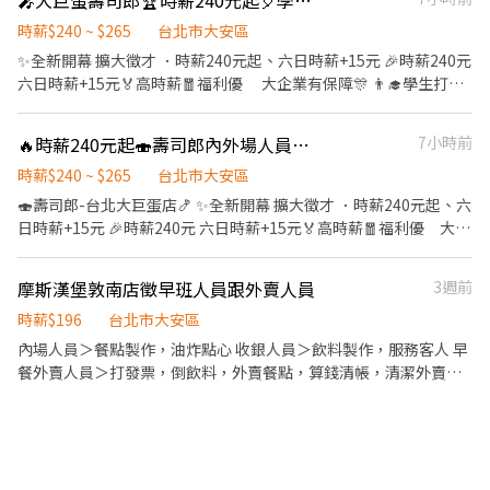
🎤大巨蛋壽司郎🏆時薪240元起🎈學生打工🎉彈性排班🏅假日兼職🎊歡迎無經驗者
人員每月可配合排班時數須達60小時以上。 ✅提供免費溫馨員工餐
利、生日禮金、夜班出勤津貼 ★提供員工制服及工作鞋 ★年度健檢
點、交通便利通勤上班很方便。 ✅歡迎無餐飲工作經驗、對餐飲業
★勞保、健保，6％勞退提撥 ⭕【工作說明】 《內場》:餐點製作、
時薪$240 ~ $265
台北市大安區
有熱忱的您，加入三澧餐飲集團。 ---------------------------------
食材備料、進貨盤點 《外場》:接待服務顧客、收銀結帳、環境整潔
✨️全新開幕 擴大徵才 ．時薪240元起、六日時薪+15元 🎉時薪240元
----------------------------------------- 『加入三澧 成為家人』共
★開朗活潑有笑容 ★ＳＯＰ專業流程 ★無經驗可 ★提供完善職前教
六日時薪+15元🏅高時薪🧧福利優 大企業有保障🎊 👨‍🎓學生打工
同創造無限可能。 1998年於台灣成立-日商三澧餐飲集團 HUMAX
育訓練 ⭕【經營理念】 我們是日本第一的速食連鎖ZENSHO集團，
👩‍🎓二度就業🎈假日兼職⭐️零碎時間找兼差 🎖完善教育訓練🏆無經驗
ASIA，屬於日本Wondertable餐飲集團在台分公司。 深耕台灣多年
我們的理念是"消滅世界的飢餓和貧困"，目標是成為全球第一的連
也可以上手❤️ ⭕招募條件 ✅️良好職前教育訓練，無經驗者也可以加
的日本與義大利美食連鎖品牌，旗下六大連鎖餐飲品牌包含， ★義
🔥時薪240元起🍣壽司郎內外場人員🎊彈性排班💰無經驗也可👨‍🎓學生打工🏆二度就業假日
7小時前
鎖餐飲集團。 我們堅持使用安全及高品質的食材，當場現點現作提
入！！！ ✅️歡迎開學打工、假日兼職、二度就業、外籍學生、實習
式料理餐廳：BELLINI CAFFÈ、BELLINI Pasta Pasta、MOLINO手
供美味可口的日本國民美食-牛丼/咖哩，並以舒適衛生的用餐環
簽約。 ✅️彈性排班：08:30~23:30(請於面試時與主管確認班表) ✅️不
時薪$240 ~ $265
台北市大安區
工義大利麵 ★日式鍋物餐廳：Mo-Mo-Paradise壽喜燒 ★日式天婦
境、熱情用心的服務態度、平實親民的誠懇價格，強調食品安全，
管是平日早班、週末假日班、放學後打烊班皆有職缺，歡迎直接投
🍣壽司郎-台北大巨蛋店🍤 ✨️全新開幕 擴大徵才 ．時薪240元起、六
羅專門店：天吉屋、吉天麩羅 全台直營店鋪皆位於各大百貨商場，
顧客安心。不論是單獨一人、與家人一起、朋友一起，皆可享受用
遞履歷！ ⭕工作內容 ▪外場 帶客入座→介紹、服務→飲料提供→
日時薪+15元 🎉時薪240元 六日時薪+15元🏅高時薪🧧福利優 大企
並持續穩定發展中。 -----------------------------------------------
餐的樂趣。
餐具清洗→桌邊結帳→收銀結帳......等。 ▪內場 商品進貨、準備、整
業有保障🎊 👨‍🎓學生打工👩‍🎓二度就業🎈假日兼職⭐️零碎時間找兼
--------------------------- 【應徵須知】 ①詳閱工作內容後，請審
理→餐點製作→提供餐點→餐具清洗→環境整理維護......等。 ✨️在職
差 🎖完善教育訓練🏆無經驗也可以上手❤️ 🚊捷運國父紀念館站 5分
慎提出應徵申請。 ②履歷初審合適者，將邀請實體面談，初審資格
摩斯漢堡敦南店徵早班人員跟外賣人員
3週前
教育訓練完善，無經驗者也OK✨️ ⭕獎金福利 ▪生日禮券！ ▪員工
鐘抵達店鋪🚶‍♂️ ⭕招募條件 ✅️良好職前教育訓練，無經驗者也可以加
不符者則不另行通知。 ③錄取的實際任用職稱及薪資，依面談結果
用餐優惠！ ▪不定期活動競賽獎金！ ▪一年4次考核及調薪！！！
入！！！ ✅️歡迎開學打工、假日兼職、二度就業、外籍學生、實習
時薪$196
台北市大安區
與經驗核定職級。
▪加班費按每分鐘計算 ▪介紹親朋好友入職，期滿可獲得3,000～
簽約。 ✅️彈性排班：08:30~23:30(請於面試時與主管確認班表) ✅️不
內場人員＞餐點製作，油炸點心 收銀人員＞飲料製作，服務客人 早
10,000元獎金！ ⭕企業魅力 ▪「以人為本」注重團隊合作及交流，
管是平日早班、週末假日班、放學後打烊班皆有職缺，歡迎直接投
餐外賣人員＞打發票，倒飲料，外賣餐點，算錢清帳，清潔外賣車
採納同仁的意見，提升參與感 ▪除學習到日本商業禮儀、衛生知識
遞履歷！ ⭕工作內容 ▪外場 帶客入座→介紹、服務→飲料提供→
跟箱子 準備人員＞煮茶，洗菜，做沙拉，洗巴斗，進貨 工作站都會
及專業的烹飪技巧，還可接觸店鋪的經營管理，例如：成本控管及
餐具清洗→桌邊結帳→收銀結帳......等。 ▪內場 商品進貨、準備、整
輪流學習到 預計半年會安排學習新的工作站
數據分析等專業知識 ▪升遷快速且制度完善，依努力及成果將有升
理→餐點製作→提供餐點→餐具清洗→環境整理維護......等。 ✨️在職
遷加薪的機會 ▪享有完善的福利制度，加班費為分鐘為單位計算，
教育訓練完善，無經驗者也OK✨️ ⭕獎金福利 ▪生日禮券！ ▪員工
重視員工的辛勤付出 ▪計畫拓展全台灣，讓更多人有機會品嚐美味
用餐優惠！ ▪不定期活動競賽獎金！ ▪一年4次考核及調薪！！！