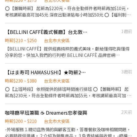
時薪$220 ~ $275
台北市大安區
⭕【兼職時薪】 起薪為$220元，符合全勤條件者時薪再加$10元，
考核調薪最高可加45元 深夜出勤津貼每小時加$50元 ⭕【福利制
度】 ★每季一次考核調薪機會 ★享有特休累積 ★免費員工餐 ★三
節福利、生日禮金、夜班出勤津貼 ★提供員工制服及工作鞋 ★年度
【BELLINI CAFFÈ義式餐廳】台北敦南店-外場兼職(早,中,晚)-A02
1週前
健檢 ★勞保、健保，6％勞退提撥 ⭕【工作說明】 《內場》:餐點製
作、食材備料、進貨盤點 《外場》:接待服務顧客、收銀結帳、環境
時薪$210 ~ $250
台北市大安區
整潔 ★開朗活潑有笑容 ★ＳＯＰ專業流程 ★無經驗可 ★提供完善
【BELLINI CAFFÈ】提供經典純粹的義式美味，獻給懂得吃與懂得
職前教育訓練 ⭕【經營理念】 我們是日本第一的速食連鎖ZENSHO
分享的您，快加入我們的行列吧! BELLINI CAFFÈ 品牌官網
集團，我們的理念是"消滅世界的飢餓和貧困"，目標是成為全球第
https://www.bellinicaffe.com.tw/ 若您有兼職打工的計畫，喜歡充
一的連鎖餐飲集團。 我們堅持使用安全及高品質的食材，當場現點
滿活力的工作環境，並期望享有多種福利，可優先選擇我們。 ✅工
【はま寿司 HAMASUSHI】★時薪235元起(含全勤)假日班★信義安和站前店
3週前
現作提供美味可口的日本國民美食-牛丼/咖哩，並以舒適衛生的用
作內容 1. 一般點餐，送餐，收桌服務工作 2. 內、外場聯繫及顧客諮
餐環境、熱情用心的服務態度、平實親民的誠懇價格，強調食品安
詢服務 3. 店內環境、座位區清潔整理 4. 收銀結帳，開店前準備及閉
時薪$230 ~ $380
台北市大安區
全，顧客安心。不論是單獨一人、與家人一起、朋友一起，皆可享
店整理作業 5. 完成主管交付工作 ✅工作時段，平日與假日排班。
⭕【上班時段】 依照提供的排班時間進行排班 ⭕【兼職時薪】 起
受用餐的樂趣。
(1)早班：09:00~18:00 (2)中班：12:00~21:00 (3)晚班：
薪為$230元，符合全勤條件者時薪再加$5元，考核調薪最高可加 95
18:00~22:30或23:00 (排班區間另安排休息時間，週六、週日有一天
元 深夜出勤津貼每小時加$50元 ⭕【福利制度】 ★每季一次考核調
可排班者尤佳。) ※彈性排班可討論喔。週六與週日正常工時出勤每
薪機會 ★享有特休累積 ★免費員工餐 ★三節福利、生日禮金、夜班
咖啡廳早班兼職 ☕️ Dreamers忠孝復興
2天前
小時再加5圓，國定假日除外。 ✅工作時段說明：依店鋪營運需求排
出勤津貼 ★提供員工制服及工作鞋 ★年度健檢 ★勞保、健保，6％
班；兼職人員每月可配合排班時數須達60小時以上。 ✅提供免費溫
勞退提撥 ⭕須配合假日及國定假日出勤，一週最少16小時給班
時薪$200 ~ $210
台北市大安區
馨員工餐點、交通便利通勤上班很方便。 ✅歡迎無餐飲工作經驗、
⭕【工作說明】 《內場》:餐點製作、食材備料、進貨盤點 《外
-外場服務 1.親切且熱情的與顧客互動，答覆餐飲及咖啡相關問題，
對餐飲業有熱忱的您，加入三澧餐飲集團。 ------------------------
場》:接待服務顧客、收銀結帳、環境整潔 ★開朗活潑有笑容 ★ＳＯ
必要時提供建議。 2.介紹及銷售商品。 3.負責結帳與收銀。 -吧檯服