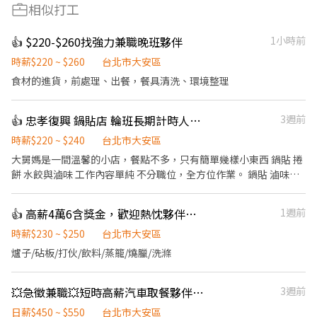
相似打工
👍 $220-$260找強力兼職晚班夥伴
1小時前
時薪$220 ~ $260
台北市大安區
食材的進貨，前處理、出餐，餐具清洗、環境整理
👍 忠孝復興 鍋貼店 輪班長期計時人員 220-240
3週前
時薪$220 ~ $240
台北市大安區
大舅媽是一間溫馨的小店，餐點不多，只有簡單幾樣小東西 鍋貼 捲
餅 水餃與滷味 工作內容單純 不分職位，全方位作業。 鍋貼 滷味捲
餅 製作 銷售 餐飲工作不輕鬆， 但如果你願意認真做事 一起努力，
我們也會認真對待你。 【招募職缺】 * 早班計時人員 晚班計時人員
👍 高薪4萬6含獎金，歡迎熱忱夥伴加入廚藝團隊，持續展店中
1週前
如果看到這裡還有興趣 我們可以聊聊。 希望不要浪費彼此時間 但也
別錯過一個適合自己的地方。
時薪$230 ~ $250
台北市大安區
爐子/砧板/打伙/飲料/蒸籠/燒臘/洗滌
💥急徵兼職💥短時高薪汽車取餐夥伴🚗(新店中永和)排單穩定
3週前
日薪$450 ~ $550
台北市大安區