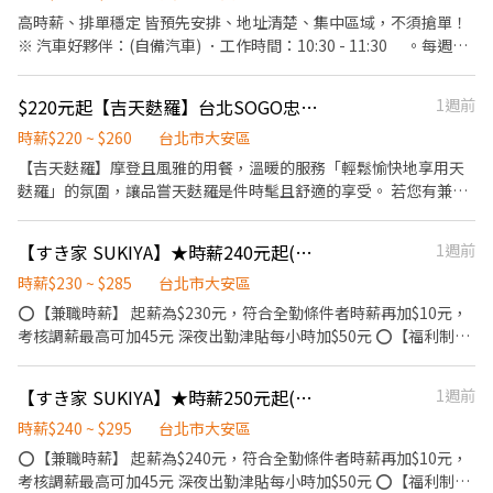
高時薪、排單穩定 皆預先安排、地址清楚、集中區域，不須搶單！
※ 汽車好夥伴：(自備汽車) ．工作時間：10:30 - 11:30 。每週一
～五日彈性排班 。見紅休：國定假日不安排任務 ．工作內容：
。10:30起到各指定餐飲商家領取餐點並妥善擺放 。統一領取完
$220元起【吉天麩羅】台北SOGO忠孝店-外場兼職(早,中,晚)-G01
1週前
成後，運送至一至三個指定區域 。如沒有其他遺漏或問題，即可
下崗 ．工作待遇：單次450~550元 ※ 機車好夥伴：(自備機車) ．工
時薪$220 ~ $260
台北市大安區
作時間：10:30 - 12:20 。每週一～五日彈性排班 。見紅休：國
【吉天麩羅】摩登且風雅的用餐，溫暖的服務「輕鬆愉快地享用天
定假日不安排任務 ．工作內容： 。10:30起到各指定餐飲商家領
麩羅」的氛圍，讓品嘗天麩羅是件時髦且舒適的享受。 若您有兼職
取餐點並妥善擺放 。統一領取完成後，運送至一至三個指定區域
打工的計畫，喜歡充滿活力的工作環境，並期望享有多種福利，可
。依客服指示機動派送缺單及運送錯誤的餐點 。沒有其他遺漏
優先選擇我們。 ✅工作內容 1. 一般點餐，送餐，收桌服務工作 2.
【すき家 SUKIYA】★時薪240元起(含全勤)★大安店
1週前
或問題，即可下崗 ．工作待遇：依能力表現與熟練度調整 。單次
內、外場聯繫及顧客諮詢服務 3. 店內環境、座位區清潔整理 4. 收銀
350 ～450元
結帳，開店前準備及閉店整理作業 5. 完成主管交付工作 ✅班別時
時薪$230 ~ $285
台北市大安區
段： 早班：09:00~18:00 中班：12:00~21:00 晚班：18:00~22:30或
⭕【兼職時薪】 起薪為$230元，符合全勤條件者時薪再加$10元，
23:00 (排班區間另安排休息時間，週六、週日有一天可排班者尤
考核調薪最高可加45元 深夜出勤津貼每小時加$50元 ⭕【福利制
佳。) ※彈性排班可討論喔。週六與週日正常工時出勤每小時再加5
度】 ★每季一次考核調薪機會 ★享有特休累積 ★免費員工餐 ★三
圓，國定假日除外。 ✅薪資： 時薪220元~260元。(實際任用薪資，
節福利、生日禮金、夜班出勤津貼 ★提供員工制服及工作鞋 ★年度
【すき家 SUKIYA】★時薪250元起(含全勤)★信義安和店
1週前
依面談結果與經驗核定職級。) ✅工作時段說明：依店鋪營運需求排
健檢 ★勞保、健保，6％勞退提撥 ⭕【工作說明】 《內場》:餐點製
班；兼職人員每月可配合排班時數須達60小時以上。 ✅提供免費溫
作、食材備料、進貨盤點 《外場》:接待服務顧客、收銀結帳、環境
時薪$240 ~ $295
台北市大安區
馨員工餐點、交通便利通勤上班很方便。 ✅歡迎無餐飲工作經驗、
整潔 ★開朗活潑有笑容 ★ＳＯＰ專業流程 ★無經驗可 ★提供完善
⭕【兼職時薪】 起薪為$240元，符合全勤條件者時薪再加$10元，
對餐飲業有熱忱的您，加入三澧餐飲集團。 ------------------------
職前教育訓練 ⭕【經營理念】 我們是日本第一的速食連鎖ZENSHO
考核調薪最高可加45元 深夜出勤津貼每小時加$50元 ⭕【福利制
-------------------------------------------------- 『加入三澧 成為