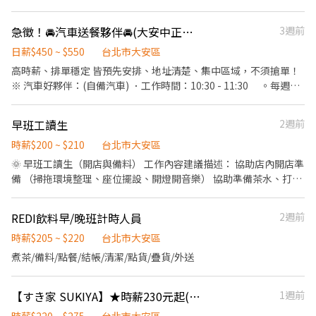
集團，我們的理念是"消滅世界的飢餓和貧困"，目標是成為全球第
度】 ★每季一次考核調薪機會 ★享有特休累積 ★免費員工餐 ★三
家人』共同創造無限可能。 1998年於台灣成立-日商三澧餐飲集團
一的連鎖餐飲集團。 我們堅持使用安全及高品質的食材，當場現點
節福利、生日禮金、夜班出勤津貼 ★提供員工制服及工作鞋 ★年度
HUMAX ASIA，屬於日本Wondertable餐飲集團在台分公司。 深耕
急徵！🚘汽車送餐夥伴🚘(大安中正區)短時高薪、排單穩定
3週前
現作提供美味可口的日本國民美食-牛丼/咖哩，並以舒適衛生的用
健檢 ★勞保、健保，6％勞退提撥 ⭕【工作說明】 《內場》:餐點製
台灣多年的日本與義大利美食連鎖品牌，旗下六大連鎖餐飲品牌包
餐環境、熱情用心的服務態度、平實親民的誠懇價格，強調食品安
作、食材備料、進貨盤點 《外場》:接待服務顧客、收銀結帳、環境
日薪$450 ~ $550
台北市大安區
含， ★義式料理餐廳：BELLINI CAFFÈ、BELLINI Pasta Pasta、
全，顧客安心。不論是單獨一人、與家人一起、朋友一起，皆可享
整潔 用最快速的速度提供美味的牛丼！ 用最有元氣的服務使顧客露
高時薪、排單穩定 皆預先安排、地址清楚、集中區域，不須搶單！
MOLINO手工義大利麵 ★日式鍋物餐廳：Mo-Mo-Paradise壽喜燒
受用餐的樂趣。
出滿意的笑容！ ★開朗活潑有笑容 ★ＳＯＰ專業流程 ★無經驗可
※ 汽車好夥伴：(自備汽車) ．工作時間：10:30 - 11:30 。每週一
★日式天婦羅專賣店：天吉屋、吉天麩羅 全台直營店鋪皆位於各大
★提供完善職前教育訓練 ⭕【經營理念】 我們是日本第一的速食連
～五日彈性排班 。見紅休：國定假日不安排任務 ．工作內容：
百貨商場，並持續穩定發展中。 ------------------------------------
鎖ZENSHO集團，我們的理念是"消滅世界的飢餓和貧困"，目標是
。10:30起到各指定餐飲商家領取餐點並妥善擺放 。統一領取完
-------------------------------------- 【應徵須知】 ①詳閱工作內容
早班工讀生
2週前
成為全球第一的連鎖餐飲集團。 我們堅持使用安全及高品質的食
成後，運送至一至三個指定區域 。如沒有其他遺漏或問題，即可
後，請審慎提出應徵申請。 ②履歷初審合適者，將邀請實體面談，
材，當場現點現作提供美味可口的日本國民美食-牛丼/咖哩，並以
下崗 ．工作待遇：單次450~550元 ※ 機車好夥伴：(自備機車) ．工
時薪$200 ~ $210
台北市大安區
初審資格不符者則不另行通知。 ③錄取的實際任用職稱及薪資，依
舒適衛生的用餐環境、熱情用心的服務態度、平實親民的誠懇價
作時間：10:30 - 12:20 。每週一～五日彈性排班 。見紅休：國
面談結果與經驗核定職級。
🌞 早班工讀生（開店與備料） 工作內容建議描述： 協助店內開店準
格，強調食品安全，顧客安心。不論是單獨一人、與家人一起、朋
定假日不安排任務 ．工作內容： 。10:30起到各指定餐飲商家領
備 （掃拖環境整理、座位擺設、開燈開音樂） 協助準備茶水、打飯
友一起，皆可享受用餐的樂趣。
取餐點並妥善擺放 。統一領取完成後，運送至一至三個指定區域
打定食小菜與飲品調理、備料 接待客人、點餐、上餐、調製飲品、
。依客服指示機動派送缺單及運送錯誤的餐點 。沒有其他遺漏
調酒、維持環境整潔、支援洗滌餐具 支援收銀與外帶包裝
REDI飲料早/晚班計時人員
2週前
或問題，即可下崗 ．工作待遇：依能力表現與熟練度調整 。單次
350 ～450元
時薪$205 ~ $220
台北市大安區
煮茶/備料/點餐/結帳/清潔/點貨/疊貨/外送
【すき家 SUKIYA】★時薪230元起(含全勤)★公館店
1週前