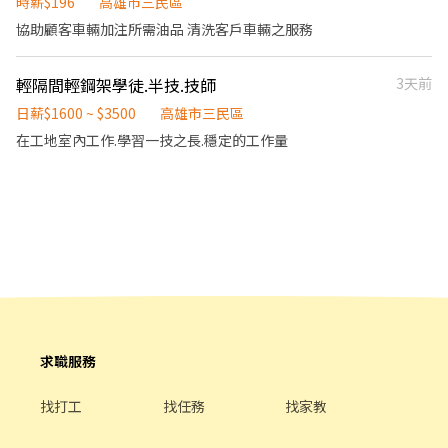
時薪$196
高雄市三民區
協助顧客車輛加注所需油品 清洗客戶車輛之服務
輕隔間輕鋼架學徒.半技.技師
3天前
日薪$1600 ~ $3500
高雄市三民區
在工地室內工作.學習一技之長.穩定的工作量
求職服務
找打工
找任務
找家教