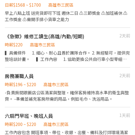
性佳。 7.排班制。 （保險） 勞保 健保 勞退提撥 團體意外險 （型
日薪$1568 ~ $1700
高雄市三民區
態） 上班時段：08:30-22:30 休假制度：依公司規定
早上八點上班 送完貨即可下班 週休二日 ⚠️三節獎金 ⚠️加班補休 ⚠️
工作獎金 ⚠️需開手排小貨車之能力
《急徵》維修工讀生(高雄/內勤/短期)
2天前
時薪$220
高雄市三民區
▍具備條件 1. 細心、耐心且善於團隊合作。 2. 無經驗可，提供完
整培訓計畫。 ▍工作內容 1. 協助更換公共自行車小型零組
件，並進行功能測試，確保設備正常運作。 ▍工作時間
2026/08/12 起至 2026/09/11，週一至週五，每天 09：00 至 18：
房務兼職人員
2天前
00 (中午休息一小時)。 ▍職缺投遞網址 請至公司 104 徵才頁
面投遞：https://www.104.com.tw/job/94lpg?
時薪$196 ~ $220
高雄市三民區
jobsource=company_job
-負責房間跟飯店公區清潔與整理，確保客房維持高水準的衛生與整
齊。 -準備並補充客房所需的用品，例如毛巾、洗浴用品。
六扇門早班、晚班人員
1天前
時薪$200 ~ $220
高雄市三民區
工作內容包含 開班事項、帶位、收銀、出餐、備料及打烊環境清潔