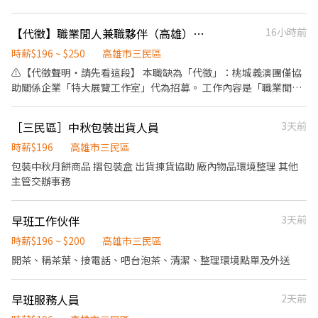
【代徵】職業閒人兼職夥伴（高雄）｜排隊・跑腿・臨時人手｜有空才接・隔日領
16小時前
時薪$196 ~ $250
高雄市三民區
⚠️【代徵聲明・請先看這段】 本職缺為「代徵」：桃城義演團僅協
助關係企業「特大展覽工作室」代為招募。 工作內容是「職業閒
人」平台的兼職接案，不是桃城義演團的表演工作； 錄取後由該平
台簽約、投保、發薪，與義演團的演出職務無關。 💼 徵的是高雄的
［三民區］中秋包裝出貨人員
3天前
「職業閒人」兼職夥伴： 工作內容（有案才出動，接不接你決
定）： 🧍 幫客戶排隊、代辦 🛒 幫買帶回、跑腿送件 💪 活動或店家
時薪$196
高雄市三民區
的臨時人手支援 ✨ 制度特色： ・沒有排班、不用穿制服、沒有主管
包裝中秋月餅商品 摺包裝盒 出貨揀貨協助 廠內物品環境整理 其他
盯——有空才接，打卡上班、時間到走人 ・錄取＝簽正式契約的兼
主管交辦事務
職夥伴，上工投保職災險＋提繳勞退 6% ・工資全額給付、一毛不
扣，做完隔天發薪；打卡最低以半小時計 ・報酬按案件計，換算時
早班工作伙伴
3天前
薪 196～250 📌 條件：有智慧型手機、守時負責、能配合案件指示
回報；高雄各區皆可接案 📍 本地址為集合／面談代表點，實際工作
時薪$196 ~ $200
高雄市三民區
地點依各案件而定（全市皆有案源） 📲 應徵方式：➕官方賴（ID 搜
開茶、稱茶葉、接電話、吧台泡茶、清潔、整理環境點單及外送
尋：@252tbnde，最前面有小老鼠符號），加入後回覆「閒人」，
系統會自動帶你完成登記。
早班服務人員
2天前