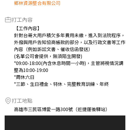
鄉林資源整合有限公司
打工內容
【工作內容】
針對台哥大用戶積欠多年費用未繳，進入到法院程序，
外撥與用戶告知協商帳款的部分，以及行政文書等工作
內容（例如訴訟文書、催收信函發送）
(名單公司會提供，無須陌生開發)
*09:00-18:00(內含休息時間一小時)，主管將視情況調
整為10:00-19:00
*周休六日
*三節、生日禮金、特休、完整教育訓練、年終
打工地點
高雄市三民區博愛一路300號（近捷運後驛站）