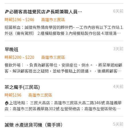
基礎 HTML、Canva/PS。
🍕必勝客高雄覺民店🍕長期兼職人員$196-$246，另享外送獎金💰
6天前
時薪$196 ~ $246
高雄市三民區
招募新血：誠徵有熱情肯學習的夥伴們~ —工作內容有以下工作站 1.
外送（需有駕照） 2.櫃檯點餐取餐 3.內場餐點製作包裝 4.環境清
潔、協助理貨 5.麵糰製作 會視上班時段安排學習 —相關福利 1.公司
提供勞健保、團保、三節禮券、生日禮物等福利 2.外送享一趟10/14
早晚班
3天前
元津貼補助 3.就職滿一年，既可享有年假代金 4.一切遵守勞工安全
規範 5.公開升遷管道，表現良好可以提供升遷 #餐飲業是個體力
時薪$200 ~ $220
高雄市三民區
活，請做好心理準備😆 #給班時間彈性，上3-8小時皆可（門市會依
餐飲外場： ．負責為顧客帶位、安排座位、倒水。 ．將菜單遞給顧
業績需求與學習表現排班），一個禮拜最少要給2-3天 #適合學生賺
客、解決顧客提出之疑問，並給予餐點上的建議。 ．後續將顧客點
零花錢或需兼職工作者 #需長期（至少1年起），且國定連假，或重
餐訊息通知廚房做餐，或可進行簡易餐飲之料理，如：烤土司或調
大節日（母親節跨年過年等）需配合上班 #錄取者需自費做一般+供
配飲料等。 ．於顧客用餐完畢後，負責收拾碗盤與清理環境。 ．並
茶之魔手(三民區)
4天前
膳體檢(約$1000-1200) #薪資每半個月10號/25號各領一次，帳戶薪
負責結帳、收銀等工作。 餐飲內場： ．擔任廚師的助手，處理烹飪
轉，需準備國泰銀行帳戶 以上條件接受者歡迎應徵😃
前與烹飪中之準備工作與其他餐廳相關事務。 ．負責洗、剝、削、
時薪$196
高雄市三民區
切各種食材。 ．負責清理工作環境、設備和餐具。 ．準備不同餐點
🏠上班地點： 三民大昌店：高雄市三民區大昌二路346號 高雄義華
所需要的食材。 ．協助測量食材的容量與重量。 ．負責擺盤、打包
店：高雄市三民區義華路302號 左營榮總店：高雄市左營區榮佑路
外帶服務。
47號 （工作內容） 1.負責櫃枱點餐, 出餐之工作。 2.負責飲料調製
工作。 3.清理環境及設備。 4.外送服務。 5.對餐飲服務工作有熱
誠徵 水產送貨司機（需手排）
5天前
忱，具備高度親和力 6.個性積極主動、有責任感、適應力強、抗壓