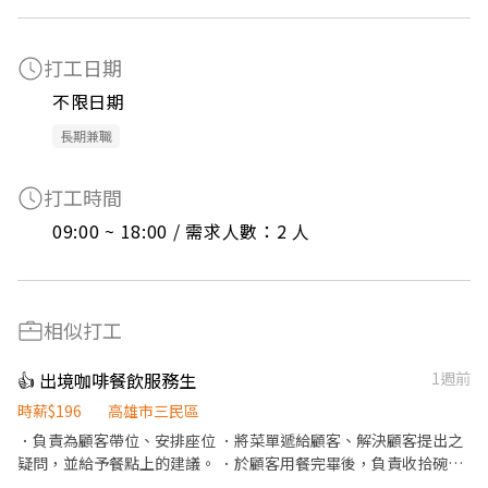
打工日期
不限日期
長期兼職
打工時間
09:00 ~ 18:00 / 需求人數：2 人
相似打工
👍 出境咖啡餐飲服務生
1週前
時薪$196
高雄市三民區
．負責為顧客帶位、安排座位 ．將菜單遞給顧客、解決顧客提出之
疑問，並給予餐點上的建議。 ．於顧客用餐完畢後，負責收拾碗盤
與清理環境。 ．並負責結帳、收銀等工作。 ．負責清理工作環境、