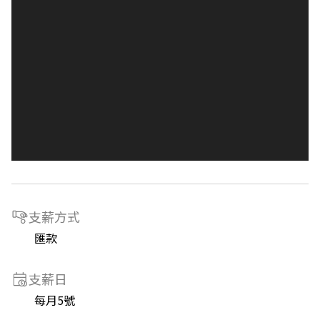
支薪方式
匯款
支薪日
每月5號