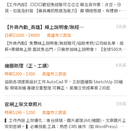
【工作內容】 💥💥💥歡迎免經驗可👏👏👏 🟦出貨作業：点货，分
貨、包裝及封裝 【需具備的態度及能力】 🟥 積極態度，有禮貌，細
心、勤勞、手腳俐落、體能佳者 【工作時間 】 ⏰9:00 -18:00 ✨中
午休息1 小時 🔔【休假制度】 排休制，兼職約排班22～ 22 天🔔 依
【外商內勤_高雄】線上說明會/無經驗可/協助考照/公司給名單/底薪+業績無上限
3天前
個人能力排班
日薪$1600 ~ $4000
高雄市三民區
【外商內勤】免費線上說明會/無經驗可/協助考照/公司給名單、底
薪+業績無上限 面試免出門，只需參加線上說明會！ 【全球500大外
商內勤職缺】 ⦁ 日班，週一至週五 ⦁ 固定週休六日 ⦁ 底薪＋高額獎金
制度，全台業務800位，年薪破百萬超過30% ⸻ 【工作內容】 ⦁
繪圖助理（正、工讀）
6天前
透過電話聯繫客戶並推廣產品 ⦁ 公司提供完整客戶名單，無需自行
開發 ⦁ 無需外出拜訪，工作單純穩定 ✔ 完整教育訓練制度 ✔ 專人帶
時薪$200 ~ $300
高雄市三民區
領，上手快速 ✔ 想穩定發展或挑戰高收入都適合 ⸻ 【薪資福
協助各項建築設計工作 AutoCad 平、立剖面繪製 SketchUp 3D繪
利】 ⦁ 保障底薪＋每月高額獎金（無上限） ⦁ 新人達標獎金每月
製 現場測繪 基礎文書整理 可轉正。 能獨立完成專案 230起
5,000 元（前6個月） ⦁ 年終獎金（保2個月）＋三節獎金 ⦁ 見紅休＋
特休＋有薪病假／生理假／颱風假 ⦁ 員工年度健康檢查 ❄︎ 不用風吹
官網上架文章照片
3天前
日曬，在室內就能工作 ❄︎ 每天在辦公室吹冷氣，還有零食可以吃
⸻ 【工作地點】 ⦁ 台北車站周邊 ⦁ 板橋江子翠站 ⸻ 想挑戰
時薪$196 ~ $200
高雄市三民區
百萬年薪嗎？ 歡迎立即線上應徵，後續將由顧問與您聯繫！ 【聯絡
▍工作內容 上架優化：後台排版、圖片處理(Alt/縮圖)、文章圖片上
資訊】 ConBiz-Jeff 電話: (02)6604-2806
架到官網。 ▍必備技能 工具：熟悉 CMS 操作（如 WordPress）、