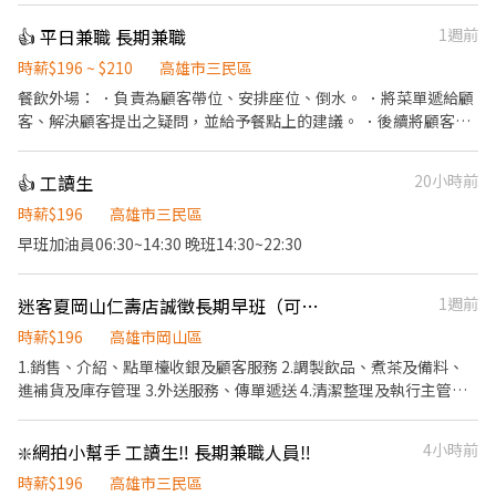
設備和餐具。 ．準備不同餐點所需要的食材。 ．協助測量食材的容
👍 平日兼職 長期兼職
1週前
量與重量。 ．負責擺盤、打包外帶服務。
時薪$196 ~ $210
高雄市三民區
餐飲外場： ．負責為顧客帶位、安排座位、倒水。 ．將菜單遞給顧
客、解決顧客提出之疑問，並給予餐點上的建議。 ．後續將顧客點
餐訊息通知廚房做餐，或可進行簡易餐飲之料理，如：烤土司或調
配飲料等。 ．於顧客用餐完畢後，負責收拾碗盤與清理環境。 ．並
👍 工讀生
20小時前
負責結帳、收銀等工作。 餐飲內場： ．擔任廚師的助手，處理烹飪
前與烹飪中之準備工作與其他餐廳相關事務。 ．負責洗、剝、削、
時薪$196
高雄市三民區
切各種食材。 ．負責清理工作環境、設備和餐具。 ．準備不同餐點
早班加油員06:30~14:30 晚班14:30~22:30
所需要的食材。 ．協助測量食材的容量與重量。 ．負責擺盤、打包
外帶服務。
迷客夏岡山仁壽店誠徵長期早班（可彈性調整時間）（可轉正）
1週前
時薪$196
高雄市岡山區
1.銷售、介紹、點單檯收銀及顧客服務 2.調製飲品、煮茶及備料、
進補貨及庫存管理 3.外送服務、傳單遞送 4.清潔整理及執行主管交
辦事務
❇️網拍小幫手 工讀生‼️ 長期兼職人員‼️
4小時前
時薪$196
高雄市三民區