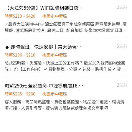
✅靜電服 ✅免二面，書審過了就上班 ✅無經驗可 ✅快速安排上班 ✅
手 ✅ 免費機車停車位 ✅ 免2面，寫履歷表書審即可 ✅ 學歷不限、免
【大江旁5分鐘】WIFI設備組裝日夜班／SMT／倉管｜冷氣房｜免無塵衣
2天前
固定班別不輪班 ✅可日領 可周領 ✅免費機車停車位 ✅免費供餐 🎀應
經驗、免塵衣 ▬▬▬▎工作介紹 ▎▬▬▬ ▶ 工作地點：中壢區工
徵方式: ☎加入好友，截圖詢問~ ✅0925-751371-洪小姐 ✅賴：
業區 ▶ 工作內容：拉鍊用品-操作機台、檢驗、出貨包裝... ▶ 休假
時薪$210 ~ $420
桃園市中壢區
@731kjelp ★✜✜✜✜✜✜✜✜✜✜亦可洽詢其他職缺唷
制度：周休二日 (六/日) ▶ 工作時間&薪資待遇： 【日班】 06:30-
✅靠近大江購物中心✅錦宏氣密窗同地址全新廠區 靜電服免無塵 . 環
✜✜✜✜✜✜✜✜✜✜
15:00➜ (時薪238+早班津貼) 薪$39K~$50K元 【中班】 14:30-
境優 . 冷氣廠房非常涼 . 周休二日 . 配合加班 .快樂賺大錢 固定日班、
23:00➜ (時薪238+中班津貼) 薪$39K~$51K元 【夜班】 22:30-
歡迎新手、豪華免費場內午餐、免費飲料牛奶咖啡零食櫃，可以日
07:00➜ (時薪238+夜班津貼) 薪$39K~$52K元 🤩以上配合加班可月
週領 【工作地點】：高鐵站前西路三段 (大江五分鐘) 【工作內
🔥 即時報班｜快速安排｜當天領現金 🔥
5天前
賺5萬以上🤩 ❤️加班費優於勞基法❤️ 加好友 @453pfnzz，快速報名
容】：無線Wifi機製造、電子產品組包裝、品檢、測試 【工作條
件】：加班多、久站久坐走動自由、長期可轉正 【休息時間】：有
時薪$196 ~ $210
桃園市中壢區
吃飯時間 . 間休時間 好彈性 【休假方式】：周休二日 【日班】
想找高時薪、免經驗、快速上工的工作嗎？ 歡迎加入我們的物流團
08:30~17:30 【夜班】20:30~05:30 【薪資】時薪210 (加班費以210
隊！ 📦【工作內容】 ✔ 貨物整理、分類 ✔ 包裝、貼標作業 ✔ 貨品
為計算基礎，加班機會多)，夜班津貼450/8H，夜點費200 福 利➡️
點收與理貨 ✔ 協助貨物搬運及環境整理 💰【薪資待遇】 🌙 小夜班
勞健保、勞退；中秋禮盒 、端午禮盒、尾牙餐聚、介紹獎金 轉正機
｜18:00～貨量結束 👉 時薪 196元 🌃 夜班｜00:30～貨量結束 👉 時
時薪250元 全家超商-中壢導航店16:00-20:30
2天前
會➡️3~6個月評估轉正，轉正後保證年薪14個月，績效獎金、體檢
薪 210元 💵 隔日下班即可領現金！ ✨【工作優勢】 ✅ 無經驗可，新
補助、健身獎金、學習獎金，獎金用不完 --------------------------
手也能快速上手 ✅ 工作內容簡單易學 ✅ 彈性報班，自由安排時間 ✅
時薪$235 ~ $260
桃園市中壢區
---------------------------------------------------------------------
快速媒合、立即上工 ✅ 現金領薪，不用等待發薪日 加入詢問並報班
客人服務、商品清點整理、貨物包裝搬運、物品送件跑腿、環境清
上班地點➡️桃園市大園區高鐵站前西路(大江購物中心5分鐘) 工作內
快速上工！ 立即加入官方賴 @xinxu 🔥 即時報班｜快速安排｜當天
潔打掃、人員引導等，提供勞力服務或處理各項交辦事項
容➡️負責SMT 物料上料及設備生產操作 上班時間➡️08:30-17:30(中
領現金 🔥
午休息一小時)。 薪資待遇➡️時薪210(加班費另計，加班機會多)，
平均約42000~51000。 休假制度➡️週休二日(休六日)。 福 利➡️勞健
保、勞退、公司免費供餐、任職滿6個月(中秋禮盒、端午禮盒、尾