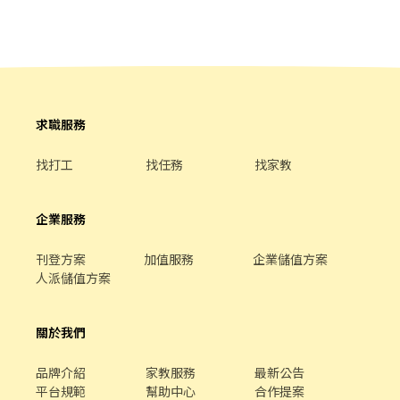
牙餐聚) 轉正機會➡️轉正後享公司績效獎金、體檢補助、健身獎金、
學習獎金，獎金用不完 ---------------------------------------------
----------------------------------------------------------- 上班地點
➡️桃園市大園區高鐵站前西路3段66號(大江購物中心附近) 工作內容
➡️ 1.負責原物料,半成品等庫存的控管 2.負責收料及發料等庫存異動
3.配合生產線排程進行領料及備料 4.定期盤點並確保帳料一致 上班
時間➡️08:30-17:30。(中午休息一小時) 薪資待遇➡️時薪210(加班費
求職服務
另計，加班機會多) 休假制度➡️週休六日。 福 利➡️勞健保、勞退、
公司免費供餐 ✨快速一對一應徵詢問，訊息24H內回覆，求職免擔
找打工
找任務
找家教
心免害羞✨ ☑️【電洽☎0916-839-330，找Tina面試】 ☑️【賴】
@508kcmvl【請留下姓名✚電話✚職缺名稱or截圖】 ☑️一鍵加好友
https://lin.ee/YEJU4eS
企業服務
刊登方案
加值服務
企業儲值方案
人派儲值方案
關於我們
品牌介紹
家教服務
最新公告
平台規範
幫助中心
合作提案