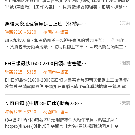
⚡️工作地點 桃園市中壢區吉林北路5-2號 (總廠) 桃園市中壢區東園路
名】 📌 白天固定場次｜每週四 14:00–16:00 ・桃園市中壢區培英
名及電話
⋯⋯⋯⋯⋯⋯⋯⋯⋯⋯⋯⋯⋯ 鼎倫國際優質福利歡迎您的加入 👍不
13號 (東園廠) 【工作內容】 • 負責 散熱器的組裝、包裝、檢驗、
路169號(台灣大車隊-桃園分公司) ⠀ 📌 晚上固定場次｜每週三
欠薪、不拖薪、沒有手續費 👍滿三個月享三節禮品、生日禮金 👍業
點焊及機台操作。 • 需配合搬運作業，搬運重量約 15～20 公斤，
19:00–21:00 ・新北市三重區重新路五段609巷10號8樓之3 (湯城園
界唯一 #鼎倫音樂節 鼎倫員工聚餐摸彩活動 #免經驗可 #學歷不拘 #
採 兩人協力搬運，以確保安全。 【上班時間】 早班 08:00-17:00 需
區) ━━━━━━━━━━━━━━━━━━ 💬 想了解更多細節？
黑貓大夜班理貨員1-日上班（休禮拜六）
2天前
不扣手續費 #不亂扣 #高錄取
配合彈性加班 中班 16:00-24:00 需配合彈性加班 【休假制度】： 周
加官方帳號，小編線上為你解答 👉 https://lin.ee/WrEcMQq 📝官
休六日 【薪資制度】 : 早班 205/H+25/H 績效獎金 =230/H 中班
時薪$210 ~ $220
桃園市中壢區
網資訊 👉 https://www.55688dd.net
205/H+40/H 績效獎金 =245/H 【休息時間】 早班 ⟶ 12:00-
加入和毅人資，和黑貓團隊一起迎接夜晚的活力時光！ 工作內容：
13:00 / 上下午各休息 10 分鐘 中班⟶ 用餐30分鐘 【用餐說明】 : 皆
• 負責包裹分類與擺放 • 協助貨物上下車 • 區域內簡易清潔工作
自理(有冰箱/微波爐)或和廠區購買餐卷需當下自行付清 ►►►公司
• 保持現場物品整齊 沒有經驗沒關係，我們用心帶你一起上手！歡
額外福利◄◄◄ 1.提供預支服務(周領、日領) 2.免費停車位 --------
迎你的加入！
EH日領最快1600 2300日領✅書審週一三上工🎀供餐/冷氣房平鎮電腦零
2週前
-------------------------------------------------- 此專案聯繫人-陳
小姐 (請主動加入我加速面試進度) 【主動詢問】請主動告知：姓名
時薪$215 ~ $315
桃園市中壢區
+手機+區域 1. 快速安排請我: https://lin.ee/Nfdix8m 2. 馬上安排請
EH日領最快$1600-2300高日領 ✅書審完每週兩天報到上工🎀供餐/
加 id : @418zmslz (記得一定要加小老鼠唷~有需要了解細節也可直
冷氣房 平鎮電腦零件 平鎮知名電腦大廠 ❣️每年職缺搶瘋 平鎮區 電腦
接留言唷~)
零件組裝 包裝 測試 大廠❣️ 💎【工作內容】SMT機台操作/組包/IPQC
💎【上班時間】 日班 08:00～17:00 // 加班配合廠區時間 夜班 20:00
🌞可日領 ((中壢-8H周休))時薪238元-服飾零件大廠作業員-享特休+六日加班2倍薪
2天前
～05:00（8月3日報到）報到完，當天下夜班~ 💎【上班地點】平鎮
大全聯附近 💎【休假】週休二日❤8HR見紅休 😍上班還能擁有家庭
時薪$239 ~ $290
桃園市中壢區
日🥰 💎【用餐】免費供餐，加班供2餐 💎【薪資待遇】日班時薪
((中壢-8H周休))時薪238元 服飾零件大廠作業員 ⭐點選加萊：
$215/H、夜班時薪$235/H 👍日領我最快👍 日領我最快👍 😚日班日
https://lin.ee/j8HhyQT ❤️留言【大名+電話+截職缺圖片】❤️
領金額$1600😚 😚夜班日領金額$1700😚 💰💰全勤獎金$1000💰💰
▬▬▬▎重點說明 ▎▬▬▬ ✅ 日領/周領 ~都OK ✅ 工作簡單~好上