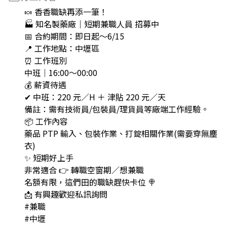
🍬 香香職缺再添一筆！
🏭 知名製藥廠｜短期兼職人員 招募中
📅 合約期間：即日起～6/15
📍 工作地點：中壢區
⏰ 工作班別
中班｜16:00～00:00
💰 薪資待遇
✔ 中班：220 元／H ＋ 津貼 220 元／天
備註：需有技術員/包裝員/理貨員等廠端工作經驗。
📦 工作內容
藥品 PTP 輸入、包裝作業、打錠相關作業(需要穿無塵
衣)
✨ 短期好上手
非常適合 👉 轉職空窗期／想兼職
名額有限，這們田的職缺趕快卡位 🍭
📩 有興趣歡迎私訊詢問
#兼職
#中壢