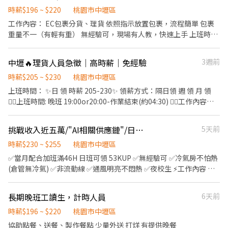
班請註明「新人」，可先安排 1～2 小時體驗。 ・適合對象：性格
19:10 🌙 夜班｜19:00－07:10 📅 做二休二（固定班別） 🍱 中午休
20:00~05:30(可彈性加班2h) 薪資:60000~95000 工作內容： 組裝、
時薪$196 ~ $220
桃園市中壢區
開朗、喜歡小孩、體力耐力佳者。 ・可跨場次排班者優先（一週能
息60分鐘，用餐自理 ━━━━━━━━━━━━━━ 🎁 福利制度
包裝、測試、操作機台 ☝️用餐方式:免費 ☝️休假說明:週休六日 #提供
工作內容： EC包裹分貨、理貨 依照指示放置包裹，流程簡單 包裹
配合 3 天以上尤佳）。 ・布偶裝、道具、飲水公司全部提供，自己
✅ 勞保、健保、勞退6%提撥 ✅ 三節禮金（依公司規定） ✅ 工作穩
住宿 #免費供餐 #蘆竹 #南崁 #大園 #免費交通車 #日領全薪 #高額週
重量不一（有輕有重） 無經驗可，現場有人教，快速上手 上班時段
不用準備任何東西，也不用先付任何費用。 ・全台皆有團隊：桃城
定、長期職缺 ✅ 日領／週領制度 ✅ 免經驗可，完整教育訓練 📌 應
領一萬 #轉他人帳戶 #現金 ⚡️⚡️⚡️名額有限 截圖✚ ʟɪɴᴇ 報名 ⚡️⚡️⚡️ 安心
（可選班） ⭕ 全夜班 20:00－05:00 （依開線可能提前18：00或
義演團服務範圍涵蓋全台灣。除了北北基桃，中彰雲嘉南、高屏亦
徵條件 ✔ 可接受久站作業 ✔ 可配合搬運物料 ✔ 可配合加班 ✔無塵
求職請找💼徐小姐 點擊快速✚好友： https://lin.ee/JefzYJo
19：00彈性上下班，皆依法計薪） 時薪 ：215元 激勵獎金： 滿
有據點，歡迎各地夥伴加入或介紹朋友！ 📝 面試怎麼進行 面試就在
衣 ✔顯微鏡 📩 想加入半導體產業、挑戰高薪嗎？ 歡迎立即私訊報名
中壢🔥理貨人員急徵｜高時薪｜免經驗
3週前
168小時 +2000元 想賺多一點，選這班最划算 ❗️❗️兼職報班時薪：220
夜市現場，只需要配合 1 個小時，不用整場，當天就能看到實際工
或預約面試，名額有限，額滿為止！
工作優點： 免經驗、錄取率高、彈性上班 加班費依法計算（1.34 /
時薪$205 ~ $230
桃園市中壢區
作的樣子，覺得合適再繼續排班，不勉強。
1.67） 國定假日雙倍薪 享勞保、健保、三節禮品 正.職休假制度：
上班時間： ✨日 領 時薪 205-230✨ 領薪方式：隔日領 週 領 月 領
月休8天 部分班別固定休六日 可配合排班 兼職者則依當日需求名額
👉🏻上班時間: 晚班 19:00or20:00-作業結束(約04:30) 👉🏻工作內容：
報班 工作地點： 中壢區新生路二段378號
簡單工作內容 輸送帶理貨 👉🏻工作休假:固定休周六 另一天排班 聯絡
方式： 電話：0955002267 林先生 ✅依勞基法給加班費 ✅勞保、健
挑戰收入近五萬/"AI相關供應鏈"/日中夜班皆有快來報名!!!
5天前
保、團保 #免經驗可 #學歷不拘 #兼職 #周休二日 #不扣手續費 #學歷
不拘 #不亂扣
時薪$230 ~ $255
桃園市中壢區
✅當月配合加班滿46H 日班可領 53KUP ✅無經驗可 ✅冷氣房不怕熱
(倉管無冷氣) ✅非流動線 ✅通風明亮不悶熱 ✅夜校生 ⚡️工作內容 散
熱器組裝、包裝、檢驗、機台操作 須配合搬重15-20公斤左右 (可兩
個人一起搬) ⚡️上班時間 早班 08:00-17:00 *需配合加班，每次加班
長期晚班工讀生，計時人員
6天前
約3小時 中班16:00-24:00 (7 . 5H) 夜班 00:00-08:00 ⚡️休假制度 周休
六、日見紅休 ⚡️薪資制度 : 早班：205/H + 25/H 績效獎金 = 230/H 中
時薪$196 ~ $220
桃園市中壢區
班：205/H + 40/H 績效獎金 = 245/H(需先於早班受訓1-2周) 夜班：
協助點餐、送餐、製作餐點 少量外送 打烊 有提供晚餐