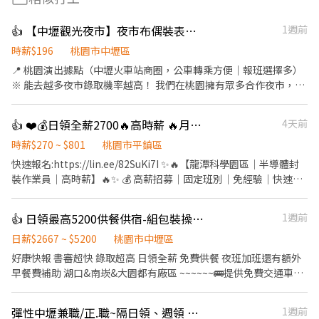
👍 【中壢觀光夜市】夜市布偶裝表演｜時薪196｜自主報班・無經驗可
1週前
時薪$196
桃園市中壢區
📍 桃園演出據點（中壢火車站商圈，公車轉乘方便｜報班選擇多）
※ 能去越多夜市錄取機率越高！ 我們在桃園擁有眾多合作夜市，您
可以根據交通便利性與個人喜好自行挑選： 🔥 時薪 196 元場地：
・中壢觀光夜市（桃園市中壢區）、八德興仁夜市 其他桃園地區
👍 ❤️💰日領全薪2700🔥高時薪 🔥月休 15天🔥休假多多🔥表現良好可轉正
4天前
夜市時薪250元 🚇 交通：中壢火車站商圈，公車轉乘方便，下課下
班順路上工。 班表上沒有列出的夜市或場地也能報名嗎？當然可
時薪$270 ~ $801
桃園市平鎮區
以！ 只要您有想去的夜市、商圈或適合演出的地點，歡迎主動洽
快速報名:https://lin.ee/82SuKi7I ✨🔥【龍潭科學園區｜半導體封
詢，我們都可以為您協調排班，讓您在最熟悉、最方便的地方工
裝作業員｜高時薪】🔥✨ 💰 高薪招募｜固定班別｜免經驗｜快速上
作。 🌟 工作亮點：傳遞幸福與正能量 ・自主報班制：上班時間與地
工 💵 薪資待遇（含津貼） ☀️ 日班 時薪270元 🌙 夜班 時薪300元 🔥
點由您決定，依每週行程、體力狀況靈活報名，享受真正的「工作
配合加班，高薪不是夢！ ✅ 日班最高約 60,000元 ✅ 夜班最高約
👍 日領最高5200供餐供宿-組包裝操作機台
1週前
自由」。 ・新手友善機制：擔心體力不支？沒關係！新人可先報名
67,000元 💵 可日領2,700元 💵 可週領1,700元／天
1～2 小時嘗試看看，確認適應後再開始長期排班。 ・天天有場次：
━━━━━━━━━━━━━━ 📍 工作地點 桃園市龍潭區｜龍園五
日薪$2667 ~ $5200
桃園市中壢區
週一至週日每天都有場次可報名，多點任您挑選，想賺錢、想運動
路（龍潭科學園區） 🚗 楊梅愛買 約8分鐘 🚗 龍潭大池 約10分鐘 🚗
好康快報 書審超快 錄取超高 日領全薪 免費供餐 夜班加班還有額外
隨時都有機會。 ・邊賺錢邊健身：適合愛活動、想瘦身的夥伴。穿
平鎮工業區、烏樹林 約10分鐘 ━━━━━━━━━━━━━━ 🛠
早餐費補助 湖口&南崁&大園都有廠區 ~~~~~~🚌提供免費交通車🚌
著可愛布偶裝與民眾互動，成就感滿分。 ・大方展現自我：只要您
工作內容 ✔ 客製化半導體微型模組封裝 ✔ 機台操作、上下料 ✔ 產
~~~~~~~ 日班210 中班240 夜班260 加班多 可彈性 ❣️ 先搶先贏 ❣️ 趕
覺得可愛，跳舞、揮手、搞怪、拍照互動都大受歡迎。 📋 招募說明
品組裝、檢驗、包裝 ✔ 完成主管交辦事項
快報名❣️截圖加瀨 【冷氣房上班】【週休六日、見紅休】 🌞日班
・合作模式：歡迎短期體驗、長期穩定合作。 ・新手試作：初次報
彈性中壢兼職/正.職~隔日領、週領 （全夜EC包裹理貨員）
1週前
━━━━━━━━━━━━━━ ⏰ 上班時間 ☀️ 日班｜07:00－
08:00~17:30(可彈性加班2h) 中班 14:30~12:00 🌛夜班