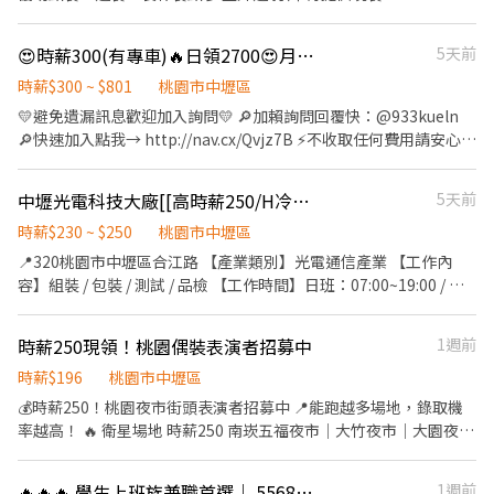
205/H + 50/H 績效獎金 = 255/H (需先於早班受訓1-2周) *加班費基
值為205/H計算 ⚡️休息時間 早班 ⟶ 12:00-13:00 / 上下午各休息 10
😍時薪300(有專車)🔥日領2700😍月休15天✅高錄取率/名額有限快快卡位
5天前
分鐘(10.-10.10/15.-15.10) 中夜班 ⟶ 用餐30分鐘 ⚡️工作地點 《各
廠區都在附近，以總廠為主》 桃園市中壢區吉林北路5-2號 (總廠)
時薪$300 ~ $801
桃園市中壢區
桃園市中壢區松江北路11號 (製二廠) 桃園市中壢區自強四路8-1號
💛避免遺漏訊息歡迎加入詢問💛 🔎加賴詢問回覆快：@933kueln
(自強廠) 桃園市中壢區東園路13號 (東園廠) ⚡️應徵方式⚡️ 線上投遞履
🔎快速加入點我→ http://nav.cx/Qvjz7B ⚡不收取任何費用請安心詢
歷，將有專人聯絡安排 加入官方通訊帳號應徵：ID：@609repyd
問⚡ ▬▬▬▬🔺立即應徵🔺▬▬▬▬ 🔥龍潭高時薪電子廠🔥
請提供：姓名＋聯絡電話＋「工作職務名稱」
✅錄取率超高 ✅冷氣房環境乾淨 ✅可日週領 ✅免費機車位 ✅提供汽
中壢光電科技大廠[[高時薪250/H冷氣廠房做二休二]]免費停車位AA-411
5天前
車位500一個月 🚗 免費專車接送 ☑️中壢-吉林路和長春五路路口
☑️八德-桃園市八德區和平路1125巷 ▬▬▬▬【職務介紹】
時薪$230 ~ $250
桃園市中壢區
▬▬▬▬ ⭐工作地點：龍潭區龍園五路 ⭐工作內容：半導體大廠
📍320桃園市中壢區合江路 【產業類別】光電通信產業 【工作內
作業員 ▪️品檢：6H目檢看顯微鏡 其餘時間拆包裝/拿治具/作帳/點
容】組裝 / 包裝 / 測試 / 品檢 【工作時間】日班：07:00~19:00 / 夜
數量 ▪️線邊倉事務員： 須具備文書處理能力 負責生產線生產發料
班：19:00~07:00 【薪資待遇】日班：230/H / 夜班：250/H 【休假
與倉庫對點原物料清單 定期帳務處理、盤點、帳務調整 ⭐休假制
制度】做二休二 【休息時間】用餐時間1小時，間休3次各20分鐘
時薪250現領！桃園偶裝表演者招募中
1週前
度：做二休二 ⭐用餐制度：餐廳80或自理 ⭐工作時間/薪資待遇(含津
【用餐說明】自理，廠內有微波爐、冰箱、販賣機 【工作條件】全
貼)： ▶️日班 07:00~19:10 $270/H ➜ 月休15天大約 $40,500 ➜ 月
套無塵衣作業、久站/走動/久坐依單位分配、配合體檢 【停車位】
時薪$196
桃園市中壢區
休11天大約 $60,700 ▶️夜班 19:00~07:10 $300/H ➜ 月休15天大
免費機車停車位 ⭕產線做光通元件、光通模組、晶元製造 ⭕產品非
💰時薪250！桃園夜市街頭表演者招募中 📍能跑越多場地，錄取機
約 $45,000 ➜ 月休11天大約 $67,440 ⭕可日領2700
常小又輕，不需要搬重 ⭕無塵室環境、冷氣廠房，須接受可穿全套
率越高！ 🔥 衛星場地 時薪250 南崁五福夜市｜大竹夜市｜大園夜市
▬▬▬▬🔺立即應徵🔺▬▬▬▬ 💛避免遺漏訊息歡迎加入詢問
無塵衣作業
｜菓林夜市 大溪夜市｜楊梅夜市｜埔心夜市｜新坡夜市 新屋夜市｜
💛 🔎加賴詢問回覆快：@933kueln 🔎快速加入點我→
璟都好夜市 ⭐ 主場 時薪196 八德興仁夜市｜中壢觀光夜市 桃園人潮
http://nav.cx/Qvjz7B ⚡不收取任何費用請安心詢問⚡
🔥🔥🔥 學生上班族兼職首選｜ 55688代駕-中壢
1週前