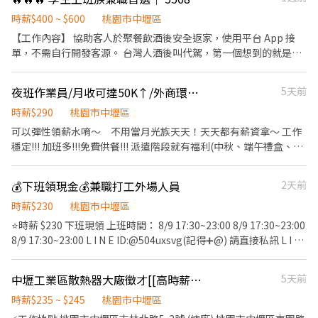
最穩的兩個主場，班最多、天天有場次， 新手最好練功、最快上手
的地方。 🚇 交通超方便 中壢觀光夜市走中壢車站幾分鐘就到， 八
時薪$400 ~ $600
桃園市中壢區
德、南崁、大竹、大園騎車都在 20 分鐘內， 機車好停，跑完直接
【工作內容】 協助客人於聚餐飲酒後安全返家，使用平台 App 接
回家不用趕末班。 班表上沒有列出的夜市或場地也能報名嗎？ 當然
單，不需自行開發客源。 台灣人酒後叫代駕，第一個想到的就是
可以！桃園、新竹只要你跑得到的 夜市、商圈、活動、市集，都歡
55688代駕台灣第一品牌幫你帶單，你只需要專心服務、安心賺
迎提出來， 談得下來的場地我們就直接開班給你跑。 🌟 工作亮點
錢。 服務範圍涵蓋全台灣!，不限定出勤地點，走到哪接到哪。 ⠀
夜班作業員/月收可達50K↑/外商環境、工作穩定訂單多/周休日班/可日周領
5天前
・自主報班制－班表自己挑，想跑幾天跑幾天 ・新手友善機制－第
【收入待遇】 ・每趟平均收入 NT$850，時薪換算 $400 起跳，高峰
一次上場有人帶，不會丟你一個人 ・天天有場次－不用等，明天就
期可達 $500以上 ・今年度兼職月收 3萬以上夥伴佔近 七成!!! ⠀ 【工
時薪$290
桃園市中壢區
能開始賺 ・邊賺錢邊健身－跳一場等於健身房一小時 ・大方展現自
作時間】 彈性排班，自由配合個人生活節奏！ ・基本門檻：每週上
可以彈性領薪水唷～ 不用當月光族天天！天天都有薪資拿～ 工作
我－舞台是你的，越敢玩收得越多 📋 招募說明 ・合作模式：接案合
線至少 2 天、每天至少 3 小時 ・必上線時段：每週五晚上（把握週
穩定!!! 加班多!!!免費供餐!!! 派遣階段就有福利(中秋、端午禮盒、年
作，日結／週結可談 ・新手試作：第一次上場請在報班時註明「新
末前夕黃金接單期！） 下班後兼差、假日多跑幾單、退休後維持收
終聚餐)!!! 實際工作地點位於: 桃園市大園區高鐵站前西路三段 鄰近
人」， 時段抓 1～2 小時，先熟悉場地和流程 ・適合對象：能配
入，都非常適合。 ⠀ 【應徵條件】 ・需具備合法有效汽機車駕照 ・
momo北區物流中心、近中壢市區 【組包裝作業員】 #工作內容 1.
合夜間時段 不怕在人群面前表現的你 ・全台皆有團隊：北中南都
💰下班領現金💰兼職打工外場人員
2天前
平時有開車習慣，熟悉基本道路駕駛 ・能操作手機 App 與導航軟體
依照SOP進行電子產品組裝、檢驗、包裝等作業。 2.填寫生產報表
有據點， 搬家或回鄉也能繼續跑，不用重新應徵 有興趣直接留言
・無需代駕經驗，學生、上班族、退休人士皆可 ・三個月內核發的
以追蹤生產產出 【工作薪資】 (1.)時薪210， (2.)下夜班後享: 夜班
時薪$230
桃園市中壢區
或私訊，會有專人跟你說明面試流程。
良民證(全部期間)&無肇事紀錄證明 ・中國信託帳戶(數位戶可)
津貼450/日，夜點費200/日(當日工時須滿6H)。 **常態配合加班內
⭐️時薪 $230 下班現領 上班時間： 8/9 17:30~23:00 8/9 17:30~23:00
━━━━━━━━━━━━━━━━━━ ⠀ 【加入費用】 購買制服
部平均實領薪約可達50K以上** 【工作時間】 20:30-05:30 *需先至
8/9 17:30~23:00 L I N E ID:@504uxsvg(記得➕@) 請直接私訊 L I N
／無任何開通費、入會費、月費 ⠀ 【加入流程】 ① 參加說明會（含
日班受訓 【休假】 周休六日；見紅休
E ID:@504uxsvg(記得➕@) 請直接私訊 L I N E ID:@504uxsvg(記得
面試與資料繳交，文件申請中者可先來） ② 實習培訓與考核 ③ 購
__________________________________________________ *
➕@) 請直接私訊 工作地點：南方莊園宴會廳 (桃園市中壢區樹籽路
買制服、辦理入隊，最快當晚上線 中秋連假將至，年底尾牙、春酒
中壢工業區散熱器大廠徵才[[高時薪245/H 周休六日]]AA-418
5天前
此為派遣職缺,有機會轉正 / 轉正薪資福利優渥~ *名額有限快來應徵
８號) 工作內容：外場服務生端盤收盤 ⭐️自由報班，沒有天數限制，
旺季接踵而來，現在加入正好卡位，越早熟悉流程旺季越好賺。
報名 ★★★★★★★★ 求職窗口 ★★★★★★★★ 加L.I.N.E快速回
上多少領多少 L I N E ID:@504uxsvg(記得➕@) 請直接私訊 手機號
時薪$235 ~ $245
桃園市中壢區
━━━━━━━━━━━━━━━━━━ ⠀ 【說明會場次/須先報
覆 ID : @609repyd 加入後請先傳訊告知您所要應徵的職務並留下姓
碼：0966889686 https://lin.ee/p5sJ6dz (點連結可快速加入)