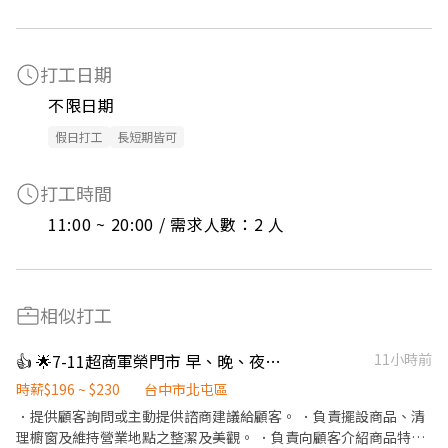
打工日期
不限日期
假日打工
長短期皆可
打工時間
11:00 ~ 20:00 / 需求人數：2 人
相似打工
👍 🌟7-11超商軍榮門市 早、晚、夜班工讀、兼職夥伴(長期）
11小時前
時薪$196 ~ $230
台中市北屯區
．提供顧客詢問或主動提供諮商建議給顧客。 ．負責擺設商品、清
理櫥窗及維持營業地點之整潔及美觀。 ．負責向顧客介紹商品特