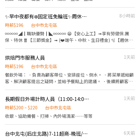
確實整理、清潔與消毒工作環境及工具 ✔ 具團隊合作精神，願意互
相支援、共同成長 ✔ 可長期配合者佳 加分條件 ⭐ ✔ 具兩項以上專業
✨早中夜都有❄️固定班免輪班✨周休二日💗可申請預支💗免輪班🌞快速上工🌞三節獎金
8小時前
技能者優先錄取 ✔ 熟悉光固操作者佳 ✔ 具銷售、諮詢或顧客管理經
驗者佳
時薪$196
台中市北屯區
∞∞∞◢┃職缺優勢┃◣∞∞∞ 😁【安心上工】➟享有勞健保.團
保、特休 🧧【三節獎金】➟ (❤️端午、中秋、生日禮金) 🫧【週休二
日】➟平日安心賺錢 ，假日開心休假 👛➟提供預支薪水 ∞∞∞◢┃
職缺介紹┃◣∞∞∞ 📍工作地點:台中市潭子區祥和路.號 工作內容:
烘焙門市服務人員
1天前
✨電子零件焊接、組裝、測試、包裝作業 ✨產品檢驗作業 ✨試產前
置作業掌握 ✨操作生產設備、維持生產順暢、切換產品製程、進行
時薪$196
台中市北屯區
新機種試 ⏰上班時間: ⏰日班08:00~17:10 ，薪資31,000元 ⏰小夜
餐飲外場： ．負責為顧客帶位、安排座位、倒水。 ．將菜單遞給顧
班15:50-00:30，薪資31,000元/月 +(小夜班津貼:30元/HR) ⏰大夜
客、解決顧客提出之疑問，並給予餐點上的建議。 ．後續將顧客點
班23:50-08:30，薪資 31,000元/月+(大夜班津貼:48元/HR) 📌大小
餐訊息通知廚房做餐，或可進行簡易餐飲之料理，如：烤土司或調
夜班均需在新夜班實習 13:00~21:30 小夜班培育獎金滿一個月：
配飲料等。 ．於顧客用餐完畢後，負責收拾碗盤與清理環境。 ．並
長期假日外場計時人員（11:00-14:00/17:00-21:30可彈性）
1天前
$2000、滿二個月：$4000、滿三個月：$5000 大夜班培育獎金滿一
負責結帳、收銀等工作。 餐飲內場： ．擔任廚師的助手，處理烹飪
個月：$3000、滿二個月：$6000、滿三個月：$8000 💰久任獎金:滿
前與烹飪中之準備工作與其他餐廳相關事務。 ．負責洗、剝、削、
時薪$200 ~ $220
台中市北屯區
1個月1000元/次、滿3個月3000元/次、滿6個月3000元/次 ※【須
切各種食材。 ．負責清理工作環境、設備和餐具。 ．準備不同餐點
收銀、協助備餐、打掃、內外場清潔⋯⋯等等
配合產線加班】 ∞∞∞◢┃詢問預約┃◣∞∞∞ ✅服務專員➠文文
所需要的食材。 ．協助測量食材的容量與重量。 ．負責擺盤、打包
小姐 ✅手機➠0932-733-893 ✅L.I.N.E.➠@826jcnfy(要加@唷)
外帶服務。 排班彈性
✅【快速加入】➠https://lin.ee/RDrxb6W
台中北屯(后庄北路)7-11超商-晚班/大夜人員(正也可）
6天前