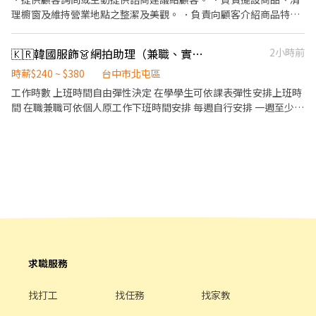
保險制度：勞保、健保、團保(意外險)、職災保險、退休金提撥6%
理櫥窗及維持營業地點之整潔及美觀。 ．負責向顧客介紹商品特
2.休假制度：特休假、育嬰假、陪產假、家庭照顧假、生理假等等
徵、品質與價格及示範操作方法，以協助顧客選擇。 ．負責在顧客
3.健康相關：年度員工健檢(不含新進人員體檢) 4.其他：上班免費享
成交後之包裝、收款、交付商品、開發票或收據。 ．負責在當天結
🇰🇷韓國服飾👗網拍助理（兼職、實習、彈性上班、辦公室、免搬重）
2小時前
用冰淇淋、員工折扣、生日福利、三節禮金(品)、福委會福利
束營業前，統計銷售情形、盤點貨品存量及撰寫當日業務報表。
時薪$240 ~ $380
台中市北屯區
工作時數 上班時間自由彈性決定 在學學生可依課表彈性安排上班時
間 在職兼職可依個人原工作下班時間安排 每週自行安排 一週至少安
排3天 每天最少2H工時 工作內容 1.電腦進行平台商品上架 2.協助包
裝進出貨 3.協助商品穿搭拍攝 4.市場調查及分析 5.美編修圖 6.粉絲
頁小編 7.其他主管交辦事項
求職服務
找打工
找任務
找家教