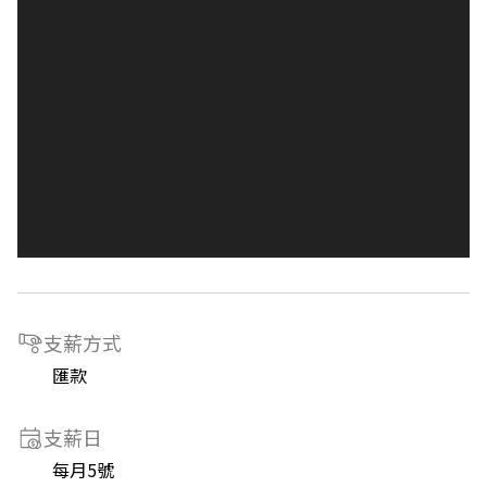
支薪方式
匯款
支薪日
每月5號