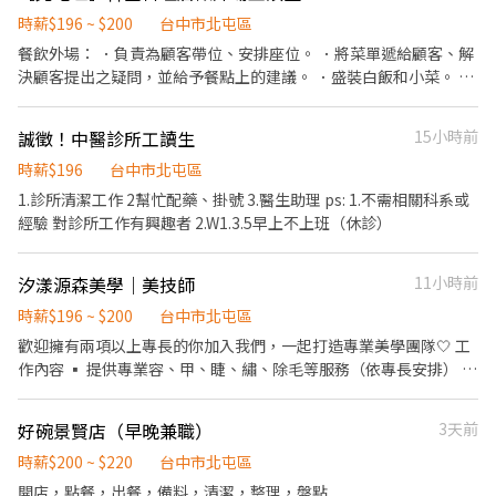
畢後，負責收拾碗盤與清理環境。 ．並負責結帳、收銀等工作。 餐
能力 3）需配合一次產品說明會 📩 應徵方式請註明：產品/店點/姓
飲內場： ．擔任廚師的助手，處理烹飪前與烹飪中之準備工作與其
時薪$196 ~ $200
台中市北屯區
名+電話 準備好履歷+近照3張 EMAIL 至
他餐廳相關事務。 ．負責洗、切各種食材。 ．負責清理工作環境、
餐飲外場： ．負責為顧客帶位、安排座位。 ．將菜單遞給顧客、解
chuan_hung@trendyoung.com.tw ⚠️請註明：產品/店點/姓名
設備和餐具。 ．準備不同餐點所需要的食材。 ．協助測量食材的容
決顧客提出之疑問，並給予餐點上的建議。 ．盛裝白飯和小菜。 ．
+電話⚠️ ⚠️【錄取後會提供資料給廠商，無法因私事臨時請假】
量與重量。 ．負責擺盤、外帶服務。
於顧客用餐完畢後，負責收拾碗盤與清理環境。 ．並負責結帳、收
⚠️【備註】 ﹡本活動由品牌方主辦，請勿前往門市洽詢，以免造成
銀等工作。 ．負責清理工作環境、設備和餐具。 本店固定一二公
困擾，感謝理解！ ﹡履歷眾多，我們將優先聯繫合適人選，未通知
誠徵！中醫診所工讀生
15小時前
休。 上班時間為週三~五：17：00-21：00。 週六日：11：30-
者也敬請見諒。 ﹡請直接投遞履歷，無須私訊詢問名額，我們會主
14：30，17：00-21：00。 以上上班時間為排班制。
時薪$196
台中市北屯區
動聯繫適合的你。 ﹡於活動期間發生客訴情形，經確認屬實，將可
1.診所清潔工作 2幫忙配藥、掛號 3.醫生助理 ps: 1.不需相關科系或
能影響您的後續工作安排。 ﹡曾與傳揚合作過的夥伴將優先錄取，
經驗 對診所工作有興趣者 2.W1.3.5早上不上班（休診）
歡迎直接與人資聯繫！ 歡迎您加入傳揚行銷公司的夥伴行列~~
汐漾源森美學｜美技師
11小時前
時薪$196 ~ $200
台中市北屯區
歡迎擁有兩項以上專長的你加入我們，一起打造專業美學團隊🤍 工
作內容 ▪ 提供專業容、甲、睫、繡、除毛等服務（依專長安排） ▪
協助顧客肌膚需求諮詢 ▪ 提供專業建議，提升顧客服務體驗 ▪ 維
持工作區域、設備及工具整潔與消毒 ▪ 協助店務及品牌日常營運 ▪
好碗景賢店（早晚兼職）
3天前
與團隊共同提升服務品質與顧客滿意度 我們希望你具備 ✔ 一年以上
相關工作經驗，可獨立服務顧客 ✔ 工作態度積極、細心、有責任感
時薪$200 ~ $220
台中市北屯區
✔ 具良好溝通能力，親切有禮 ✔ 熟悉自身專業技術及服務流程 ✔ 能
開店，點餐，出餐，備料，清潔，整理，盤點