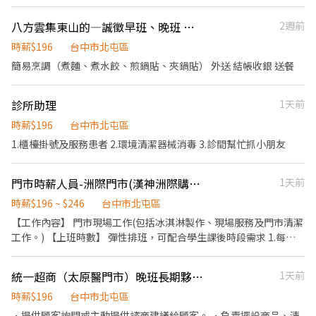
八方雲集東山的—誠徵早班、晚班 工作人員
2週前
時薪$196
台中市北屯區
簡易烹調（煮麵、煮水餃、煎鍋貼、夾鍋貼） 外送 結帳收銀 送餐
診所助理
1天前
時薪$196
台中市北屯區
1.櫃檯掛號及服務患者 2.環境清潔器械消毒 3.診間幫忙抓小朋友
門市時薪人員-洲際門市(漢神洲際購物廣場)
1天前
時薪$196 ~ $246
台中市北屯區
【工作內容】 門市現場工作(包括冰淇淋製作、現場服務及門市清潔
工作。) 【上班時數】 彈性排班，可配合學生課後時段需求 1.每週
最少配合排班20小時，依各門市營業需求進行排班工時規劃。 2.國
定假日及例假日需能配合上班。 【培訓規劃】 我們透過每個階段的
統一超商（太原醫門市）晚班長期夥伴（暑期工讀勿擾）
1天前
學習訓練，來創造顧客無與倫比的冰淇淋體驗 1.新進學習訓練(教室
課程/實作課程訓練) 2.晉升訓練(時薪娛樂經理培訓課程) 【福利】
時薪$196
台中市北屯區
我們會依公司的經營成果，規劃員工福利讓夥伴和公司一起成長 1.
．提供顧客詢問或主動提供諮商建議給顧客。 ．負責擺設商品、清