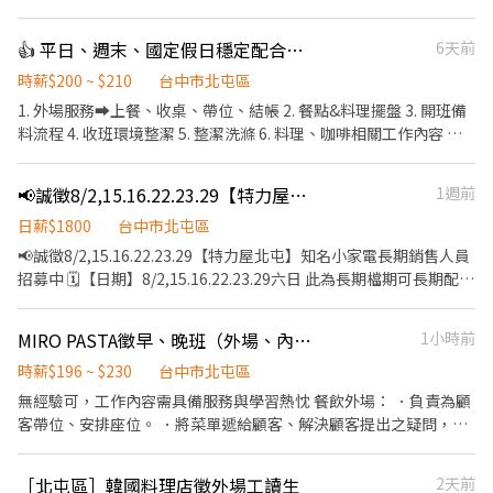
徵、品質與價格及示範操作方法，以協助顧客選擇。 ．負責在顧客
成交後之包裝、收款、交付商品、開發票或收據。 ．負責在當天結
👍 平日、週末、國定假日穩定配合工讀
6天前
束營業前，統計銷售情形、盤點貨品存量及撰寫當日業務報表。
時薪$200 ~ $210
台中市北屯區
1. 外場服務➡️上餐、收桌、帶位、結帳 2. 餐點&料理擺盤 3. 開班備
料流程 4. 收班環境整潔 5. 整潔洗滌 6. 料理、咖啡相關工作內容 🔅
關於深刻，我們想打造分工合作、打破內外場壁壘的工作環境，愉
快的上班氛圍、用心製作餐點以及友善良好的服務態度 🌟即使是經
📢誠徵8/2,15.16.22.23.29【特力屋北屯】知名小家電長期銷售人員招
1週前
驗缺乏，但秉持著熱忱向學的態度，每一個場域都能成為您的舞
台！
日薪$1800
台中市北屯區
📢誠徵8/2,15.16.22.23.29【特力屋北屯】知名小家電長期銷售人員
招募中 🗓【日期】8/2,15.16.22.23.29六日 此為長期檔期可長期配合
🕒【時間】 星期六：12:30-21:00（含提前30分鐘準備） 休息時
間：13:00-14:00 星期日：10:30-19:00（含提前30分鐘準備） 休息
MIRO PASTA徵早、晚班（外場、內場廚助）長期工讀夥伴
1小時前
時間：13:00-14:00 🏠【地點】 特力屋北屯 臺中市北屯區平興里北
屯路407-1號 💰【薪資】日薪 $1700+$100（無客訴獎金） 隔月15
時薪$196 ~ $230
台中市北屯區
日匯款（遇假日順延至上班日) 👕【服裝】 提供：店家圍裙 請自備
無經驗可，工作內容需具備服務與學習熱忱 餐飲外場： ．負責為顧
純黑色上衣，黑色長褲、乾淨白布鞋、長頭髮需綁馬尾 💼【工作內
客帶位、安排座位。 ．將菜單遞給顧客、解決顧客提出之疑問，並
容】 1）負責小家電系列產品銷售推廣 2）須配合賣場規定補貨，協
給予餐點上的建議。 ．後續將顧客點餐訊息通知廚房做餐，或可進
助拉排面 3）統整顧客消費回饋，銷售紀錄填寫 ✅【條件要求】 1）
行簡易餐飲之料理，如：甜點製作或調配飲料等。 ．於顧客用餐完
［北屯區］韓國料理店徵外場工讀生
2天前
有小家店銷售經驗優先錄取 2）可積極主動接觸消費者銷售及介紹