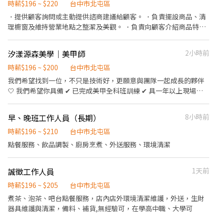
時薪$196 ~ $220
台中市北屯區
．提供顧客詢問或主動提供諮商建議給顧客。 ．負責擺設商品、清
理櫥窗及維持營業地點之整潔及美觀。 ．負責向顧客介紹商品特
徵、品質與價格及示範操作方法，以協助顧客選擇。 ．負責在顧客
成交後之包裝、收款、交付商品、開發票或收據。 ．負責在當天結
汐漾源森美學｜美甲師
2小時前
束營業前，統計銷售情形、盤點貨品存量及撰寫當日業務報表。
時薪$196 ~ $200
台中市北屯區
我們希望找到一位，不只是技術好，更願意與團隊一起成長的夥伴
🤍 我們希望你具備 ✔ 已完成美甲全科班訓練 ✔ 具一年以上現場經
驗，可獨立服務顧客 ✔ 細心、負責任，重視服務品質 ✔ 親切有禮，
具良好溝通能力 ✔ 能依顧客需求提供專業款式建議 ✔ 熟悉美甲施
早、晚班工作人員（長期）
8小時前
作、基礎修護及上色流程 ✔ 能確實整理、清潔與消毒工作環境及工
具 ✔ 樂於協助店務，具團隊合作精神，願意與夥伴共同成長，而非
時薪$196 ~ $210
台中市北屯區
各自為政
點餐服務、飲品調製、廚房烹煮、外送服務、環境清潔
誠徵工作人員
1天前
時薪$196 ~ $205
台中市北屯區
煮茶、泡茶、吧台點餐服務，店內店外環境清潔維護，外送，生財
器具維護與清潔，備料、補貨,無經驗可，在學高中職、大學可