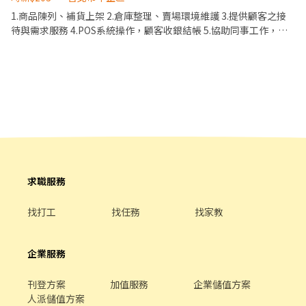
班費按每分鐘計算 ⭕企業魅力 ▪「以人為本」注重團隊合作及交
1.商品陳列、補貨上架 2.倉庫整理、賣場環境維護 3.提供顧客之接
流，採納同仁的意見，提升參與感 ▪除學習到日本商業禮儀、衛生
待與需求服務 4.POS系統操作，顧客收銀結帳 5.協助同事工作，完
知識及專業的烹飪技巧，還可接觸店鋪的經營管理，例如：成本控
成主管交辦事項 6.依分店營運狀況配合排班
管及數據分析等專業知識 ▪升遷快速且制度完善，依努力及成果將
有升遷加薪的機會 ▪享有完善的福利制度，加班費為5分鐘為單位
計算，重視員工的辛勤付出 ▪計畫拓展全台灣，讓更多人有機會品
嚐美味平價壽司，致力成為頂尖品牌
求職服務
找打工
找任務
找家教
企業服務
刊登方案
加值服務
企業儲值方案
人派儲值方案