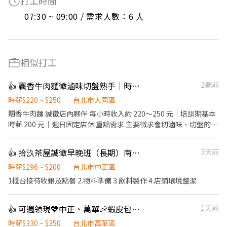
打工時間
07:30 ~ 09:00 / 需求人數：6 人
相似打工
👍 飄香牛肉麵徵滷味切盤熟手｜時薪最高250｜週日固定休
2週前
時薪$220 ~ $250
台北市大同區
飄香牛肉麵 誠徵店內夥伴 每小時收入約 220～250 元｜培訓期基本
時薪 200 元｜週日固定店休 重點需求 主要徵求會切滷味、切盤的熟
手。 需能掌握切盤速度、份量穩定、出餐節奏，餐期可配合現場分
工。 有牛肉麵店、小吃店、滷味攤、麵店相關經驗者優先。 工作內
👍 拾汣茶屋誠徵早晚班（長期）南陽/三重
3天前
容 主要工作包含： 切滷味、切菜、煮麵、出餐、POS 收銀結帳、備
料、環境整理。 早班人員需協助開店。 工作區域 餐期採一人負責一
時薪$196 ~ $200
台北市中正區
區，主要區域為： 煮麵區、滷味切盤區 薪資待遇 培訓期基本時薪
1櫃台接待收銀及點餐 2.物料準備 3.飲料製作 4.店鋪環境整潔
200 元。 通過基本訓練、適合店內工作節奏後，依工作能力、出勤
穩定度、餐期速度、配合度，以及是否能獨立負責工作區域，核定
👍 可週領現💖中正、萬華🦐蝦皮包裏外送員/免經驗 💰時薪330~350
1天前
基本時薪、營運績效獎勵金及排班配合獎勵金。 每小時收入約 220
～250 元，實際收入依工作表現、出勤狀況、排班配合及店內考核
時薪$330 ~ $350
台北市萬華區