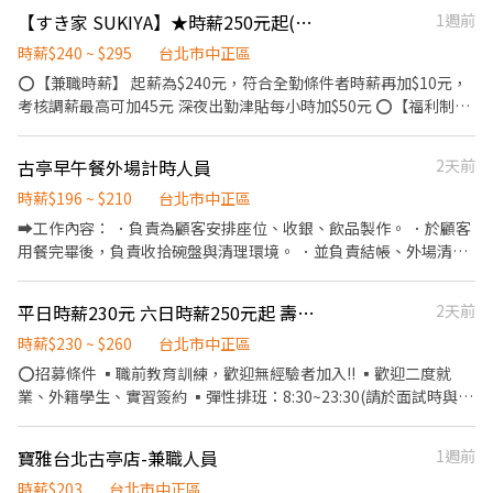
節福利、生日禮金、夜班出勤津貼 ★提供員工制服及工作鞋 ★年度
【すき家 SUKIYA】★時薪250元起(含全勤)★東門店
1週前
健檢 ★勞保、健保，6％勞退提撥 ⭕【工作說明】 《內場》:餐點製
作、食材備料、進貨盤點 《外場》:接待服務顧客、收銀結帳、環境
時薪$240 ~ $295
台北市中正區
整潔 ★開朗活潑有笑容 ★ＳＯＰ專業流程 ★無經驗可 ★提供完善
⭕【兼職時薪】 起薪為$240元，符合全勤條件者時薪再加$10元，
職前教育訓練 ⭕【經營理念】 我們是日本第一的速食連鎖ZENSHO
考核調薪最高可加45元 深夜出勤津貼每小時加$50元 ⭕【福利制
集團，我們的理念是"消滅世界的飢餓和貧困"，目標是成為全球第
度】 ★每季一次考核調薪機會 ★享有特休累積 ★免費員工餐 ★三
一的連鎖餐飲集團。 我們堅持使用安全及高品質的食材，當場現點
節福利、生日禮金、夜班出勤津貼 ★提供員工制服及工作鞋 ★年度
古亭早午餐外場計時人員
2天前
現作提供美味可口的日本國民美食-牛丼/咖哩，並以舒適衛生的用
健檢 ★勞保、健保，6％勞退提撥 ⭕【工作說明】 《內場》:餐點製
餐環境、熱情用心的服務態度、平實親民的誠懇價格，強調食品安
作、食材備料、進貨盤點 《外場》:接待服務顧客、收銀結帳、環境
時薪$196 ~ $210
台北市中正區
全，顧客安心。不論是單獨一人、與家人一起、朋友一起，皆可享
整潔 ★開朗活潑有笑容 ★ＳＯＰ專業流程 ★無經驗可 ★提供完善
➡️工作內容： ．負責為顧客安排座位、收銀、飲品製作。 ．於顧客
受用餐的樂趣。
職前教育訓練 ⭕【經營理念】 我們是日本第一的速食連鎖ZENSHO
用餐完畢後，負責收拾碗盤與清理環境。 ．並負責結帳、外場清潔
集團，我們的理念是"消滅世界的飢餓和貧困"，目標是成為全球第
等工作。 ➡️薪資： 可獨立作業後 平日時薪:200 假日時薪:210 ➡️排
一的連鎖餐飲集團。 我們堅持使用安全及高品質的食材，當場現點
班： 平日 08:30～17:30 中間休息1小時 17:00或17:30～20:30 假日
平日時薪230元 六日時薪250元起 壽司郎台北館前路店 開早閉店兼職
2天前
現作提供美味可口的日本國民美食-牛丼/咖哩，並以舒適衛生的用
07:30～14:00 09:30～15:00 15:00～20:30
餐環境、熱情用心的服務態度、平實親民的誠懇價格，強調食品安
時薪$230 ~ $260
台北市中正區
全，顧客安心。不論是單獨一人、與家人一起、朋友一起，皆可享
⭕招募條件 ▪職前教育訓練，歡迎無經驗者加入!! ▪歡迎二度就
受用餐的樂趣。
業、外籍學生、實習簽約 ▪彈性排班：8:30~23:30(請於面試時與主
管確認班表) ⭕工作內容 ▪外場 帶客入座→介紹、服務→商品提供
→食材補充→確認結帳金額→收銀結帳 等 ▪內場 商品進貨、準備、
寶雅台北古亭店-兼職人員
1週前
整理→料理製作→提供餐點→餐具清洗→庫存盤點、出貨 等 ⭕獎金
福利 ▪生日禮券 ▪不定期活動競賽獎金 ▪一年4次考核及調薪 ▪加
時薪$203
台北市中正區