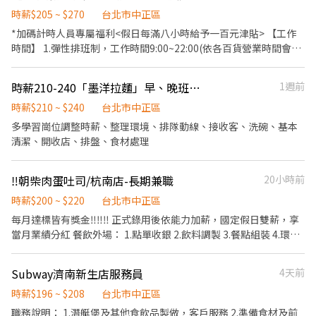
到、維持隊伍秩序。 5.出入口人員：門禁管理、規則說明、驗票。
時薪$205 ~ $270
台北市中正區
薪資發放： 次月10日匯款（非中國信託銀行會有15元匯款手續費產
*加碼計時人員專屬福利<假日每滿八小時給予一百元津貼> 【工作
生） 資格要求： 1. 具備良好溝通與臨場應對能力。 2. 喜愛與人群互
時間】 1.彈性排班制，工作時間9:00~22:00(依各百貨營業時間會有
動、具備服務熱忱。 3. 能嚴守服務時間出勤，並遵守管理要點及相
調整) 2.每日排班4~8小時，詳細排班可以與主管詳談 *內場* 1、負
關規定。
責洗、剝、削、切各種食材，以完成烹飪的前置工作 2、協助廚師
時薪210-240「墨洋拉麵」早、晚班人員
1週前
測量食材的容量與重量 3、分切流程作業 4、食材分裝分包 *外場*
1、餐桌佈置及整潔服務 2、顧客接待及座位安排 3、回覆顧客點餐
時薪$210 ~ $240
台北市中正區
需求與提供建議 4、提供顧客桌邊服務 5、內場廚房支援備料 6、整
多學習崗位調整時薪、整理環境、排隊動線、接收客、洗碗、基本
潔門市環境與餐具保養
清潔、開收店、排盤、食材處理
‼️朝柴肉蛋吐司/杭南店-長期兼職
20小時前
時薪$200 ~ $220
台北市中正區
每月達標皆有獎金‼️‼️‼️ 正式錄用後依能力加薪，國定假日雙薪，享
當月業績分紅 餐飲外場： 1.點單收銀 2.飲料調製 3.餐點組裝 4.環境
清潔 餐飲內場： 1.內場煎台 2.餐點組裝 3.環境清潔
Subway濟南新生店服務員
4天前
時薪$196 ~ $208
台北市中正區
職務說明： 1.潛艇堡及其他食飲品製做，客戶服務 2.準備食材及前