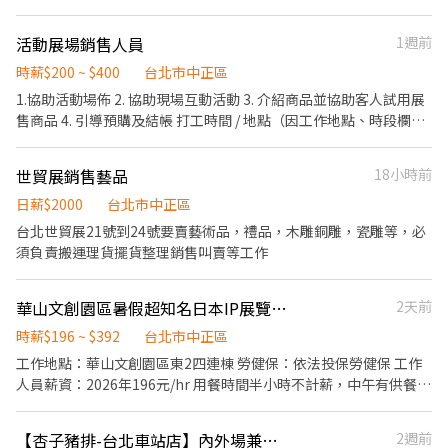
活動後檢討會議(10hr) 9/19(六) : 11:30-19:30 活動、活動後檢討會
聚眾宣傳招攬/手機操作引導/贈品發放與補充/報名作業/ /場地維護
薪330」
（時薪 × 每日工時 × 每月工作天數）+ 激勵津貼 實際試算：($240
議(8hr) 9/20(日) : 11:30-19:30 活動 (8hr) 【供餐內容】 活動週五
與清理等活動相關事項 【工作內容】 人員掌控、即時狀況回報、客
× 8小時 × 20–22天) + 津貼 $3,000 = 每月約 $41,400 – $45,240 元
活動展場銷售人員
1週前
午餐+晚餐 活動週六日 晚餐(午餐餐補$100) 【薪資】 時薪：
訴妥善處理、活動物資整理 【教育訓練 日期地點】 9/11(五)15:00-
**依當月實際上班天數計算 . ②若配合加班-收入可達約 $50,000 –
$210/H、教育訓練：$200/H 匯款日 : 10/20(二) (錄取後提供：身分
19:00、於臺北教育訓練，地點:臺北市大安區 (4hr) ※詳細地址入取
時薪$200 ~ $400
台北市中正區
$57,000 元左右（依實際加班時數計算） 加班費計算公式： 前 2 小
證正反面影本、存摺封面影本) 【工作服裝】 上衣 : 提供活動T恤 長
後通知 【活動時間】 需能配合提前或延後，休息有計薪。 9/18(五)
1.協助活動場佈 2. 協助現場互動活動 3. 介紹商品並協助客人試用展
時：時薪 $240 × 1.34 × 加班時數 第 3–4 小時：時薪 $240 × 1.67
褲 : 暫定自備淺藍色素款無破洞牛仔褲 鞋子 : 暫定自備白色素款乾淨
: 09:30-19:30 驗收、活動、活動後檢討會議(10hr) 9/19(六) : 11:30-
售商品 4. 引導預購及結帳 打工時間 / 地點（因工作地點、時段欄位
× 加班時數 . <以上試算仍須扣除勞健保自負額，請以實際領薪情形
休閒鞋 (錄取後需提供衣物、鞋子照片審核) 【人員要求】 需活潑外
19:30 活動、活動後檢討會議(8hr) 9/20(日) : 11:30-19:30 活動
有限，故詳列在這裡）： ＊ 2026/11/29 4:00-10:00 大佳河濱公
為主。> . 【應徵方式】（名額有限，搶先卡位！） 聯絡窗口：瑞星
向有聚眾經驗、主動積極、熟悉通訊/社群軟體、智慧手機操作、不
(8hr) 【供餐內容】 活動週五 午餐+晚餐 活動週六日 晚餐(午餐餐補
園 / 需求人數：2 人 ＊ 2026/12/17、12/18 12:00-20:00 花博爭豔
管理顧問 — Linda 琳達 賴官方帳號：@214fivqq（記得加 @ 才可
遲到早退、基本外語能力佳。
世貿展銷售藝品
18小時前
$100) 【薪資】 時薪：$250~$300/H、教育訓練：$200/H 匯款日 :
館 / 需求人數：5 人 ＊ 2026/12/19 10:00-18:00 花博爭豔館 / 需求
以搜尋到喔！） 聯絡電話：(02) 6636-2428 分機 208
10/20(二) (錄取後提供：身分證正反面影本、存摺封面影本) 【工作
人數：5 人 ＊ 2026/10月-12月 每周末 14:00-22:00 經銷店門市
日薪$2000
台北市中正區
服裝】 上衣 : 提供活動T恤 長褲 : 暫定自備淺藍色素款無破洞牛仔褲
（全國、燦坤、三創北部...） / 需求人數：2 人
台北世貿展21號到24號要賣藝術品，禮品，木雕銅雕，瓷雕等，必
鞋子 : 暫定自備白色素款乾淨休閒鞋 (錄取後需提供衣物、鞋子照片
須負責搬運理貨擺貨整理銷售叫賣等工作
審核) 【人員要求】 需活潑外向有聚眾經驗、主動積極、熟悉通訊/
社群軟體、智慧型手機操作、不遲到早退、基本外語能力佳。 *需有
督導經驗，善於人員掌控、即時狀況回報、客訴處理。
華山文創園區暑假超知名日本IP展覽 工作人員
2天前
時薪$196 ~ $392
台北市中正區
工作地點：華山文創園區東2四連棟 勞健保：依法投保勞健保 工作
人員薪資：2026年196元/hr 用餐時間半小時不計薪，中午有供餐
工作時間： ・8/14-9/27：10:45-19:15 工作內容︰ 1.戶外裝置展品
維護。 2.場內人員：秩序維持、維護展品安全。 3.機動人員：展場
【杏子豬排-台北車站店】內外場兼職人員#時薪$205~$270#加碼假日津貼
2週前
行政事務、協助各崗位換班交接。 4.外場引導人員：引導民眾報