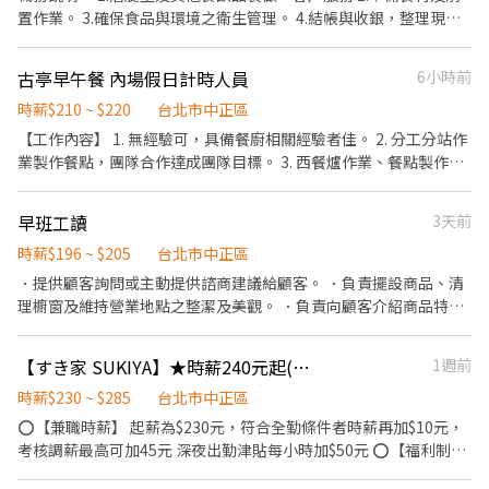
置作業。 3.確保食品與環境之衛生管理。 4.結帳與收銀，整理現金
收據。 5.維護工作環境。 6.其他日常業務。
古亭早午餐 內場假日計時人員
6小時前
時薪$210 ~ $220
台北市中正區
【工作內容】 1. 無經驗可，具備餐廚相關經驗者佳。 2. 分工分站作
業製作餐點，團隊合作達成團隊目標。 3. 西餐爐作業、餐點製作擺
盤、食材準備、餐具清潔、飲品製作。 4. 維護設備整潔與環境整
潔。 【福利】 1. 上班日基本茶類+美式咖啡內用無限供應 2. 供餐
早班工讀
3天前
【具備條件】 1. 對餐飲業有熱誠，喜歡烹飪。 2. 自我要求高。 3. 喜
歡團隊合作，喜歡與同事和睦相處。 4. 接受學習正面思考，積極解
時薪$196 ~ $205
台北市中正區
決問題。 【工作時間】 假日 0900-15:00 15:30-19:30 0800-
．提供顧客詢問或主動提供諮商建議給顧客。 ．負責擺設商品、清
17:00（中間排休1小時）
理櫥窗及維持營業地點之整潔及美觀。 ．負責向顧客介紹商品特
徵、品質與價格及示範操作方法，以協助顧客選擇。 ．負責在顧客
成交後之包裝、收款、交付商品、開發票或收據。 ．負責在當天結
【すき家 SUKIYA】★時薪240元起(含全勤)★北車K區店
1週前
束營業前，統計銷售情形、盤點貨品存量及撰寫當日業務報表。
時薪$230 ~ $285
台北市中正區
⭕【兼職時薪】 起薪為$230元，符合全勤條件者時薪再加$10元，
考核調薪最高可加45元 深夜出勤津貼每小時加$50元 ⭕【福利制
度】 ★每季一次考核調薪機會 ★享有特休累積 ★免費員工餐 ★三