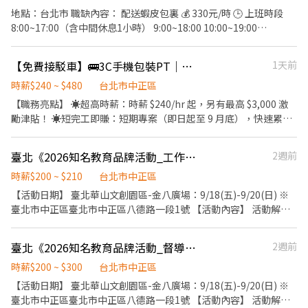
結果核發。 可穩定獨立站區、滷味切盤熟練、配合度佳者，每小時
地點：台北市 職缺內容： 配送蝦皮包裏 💰 330元/時 🕒 上班時段
收入可達約 250 元。 工作要求 希望你出勤穩定、動作快、態度正
8:00~17:00（含中間休息1小時） 9:00~18:00 10:00~19:00
常，能配合現場分工。 到職後會有基本訓練與簡易考核，主要看出
11:00~20:00 12:00~21:00 13:00~22:00 另有夜班津貼唷!!! ✅ 提供勞
勤、態度、速度、責任感與配合度。 未達基本工作要求者，會依實
保＋健保 ✅人到就能上班 ✅要有駕照、自備安卓手機、機車能裝車
際狀況調整工作內容、工作區域或排班安排；如經評估不適合店內
【免費接駁車】🚌3C手機包裝PT｜高薪$240起+津貼3000｜無經驗可・休六日
1天前
架 想要輕鬆賺、穩定上班？ 這份工作超適合你！更何況 時薪超高
工作需求，將依店內規定及相關法令辦理後續事項。 福利 生日禮金
啦! ━━━━━━━━━━━━━━━━━ ✅ 領薪彈性：每月15號
時薪$240 ~ $480
台北市中正區
節日獎金 過年獎金 以上依店內規定及營運狀況發放。 其他 週日固
準時發薪（可匯款/領現），亦可配合【每週領薪】，週週有錢花！
【職務亮點】 ☀超高時薪：時薪 $240/hr 起，另有最高 $3,000 激
定店休。 聯絡方式 電話：0953-757-171 地址：台北市大同區寧夏
✅ 距離超近：保障配送範圍在鄰近門市 3 公里內，包裹距離超近，
勵津貼！ ☀短完工即賺：短期專案（即日起至 9 月底），快速累積
路 12 號 1 樓
不用跨縣市奔波！ ✅ 輕鬆上手：免經驗沒關係！APP自動排好流暢
一筆資金！ ☀無經驗可：工作內容好上手、流程簡單，現場有專人
路線，不排斥看導航、有駕照就能做！ ✅ 免收費用：求職絕無仲介
帶領！ ☀生活平衡：固定週一至週五，週休二日、國定假日照常
臺北《2026知名教育品牌活動_工作人員_$200~$210/H_共5名》
2週前
費！無任何前後期費用，有問就有機會！
休！ . 【工作內容】 商品理貨：商品及配件之揀貨、盤點與整理。
━━━━━━━━━━━━━━━━━ ⚠️ 【上工前的兩大硬性小紅
包裝出貨：出貨商品包裝、貼標籤與品質初審。 現場配合：配合現
時薪$200 ~ $210
台北市中正區
線】 ━━━━━━━━━━━━━━━━━ 為了讓配送系統順暢破
場主管任務分配與區域維護。 異常回報：即時回報作業異常狀況並
【活動日期】 臺北華山文創園區-金八廣場：9/18(五)-9/20(日) ※
關，請確認符合以下兩點喔： 1. 必須自備「安卓 (Android) 手
協助處理。 . 【上班時間與專案期】 專案期間：2026/09/01 ～
臺北市中正區臺北市中正區八德路一段1號 【活動內容】 活動解說/
機」：因為外送系統目前僅支援安卓系統（用空機或分享網路也可
2026/09/18 工作時間：週一至週五10:00-19:00 休假制度：週休六
聚眾宣傳招攬/手機操作引導/贈品發放與補充/報名作業/ 場地維護與
以唷！）。 2. 需配合安裝機車專用貨架與大菜籃（公司會協助指
日、國定假日休 . 【上班地點與接駁資訊】 工作地點為瑞芳物流共
清理等活動相關事項 【工作內容】 活動解說/聚眾宣傳招攬/手機操
引）。 ━━━━━━━━━━━━━━━━━ 📩 【火速卡位應徵流
臺北《2026知名教育品牌活動_督導_$250~$300/H_共1名》
2週前
和國。為了通勤更便利，公司貼心安排了往返接駁車！ 集合時間：
作引導/贈品發放與補充/報名作業/ 引導與協助體驗/場地維護與清理
程】 ➊ 點擊填寫廠商制式履歷（1分鐘完成，快速安排送審）： 👉
每日上午 08:50（請準時報到） 集合地點：台北車站東三門 . 【薪資
【教育訓練 日期地點】 9/11(五)17:00-19:00、於臺北教育訓練，地
時薪$200 ~ $300
台北市中正區
https://reurl.cc/V292KN 🔒 【隱私防線】個資僅供廠商審核，敏感
與福利】 薪資計算：時薪 $240 元 + 激勵津貼最高 $3,000 元 發薪日
點:臺北市大安區(2hr) ※詳細地址入取後通知 【活動時間】 需能配
【活動日期】 臺北華山文創園區-金八廣場：9/18(五)-9/20(日) ※
欄位（身分證/詳細地址）錄取前皆可先不填！ ➋加入留言： 👉
期：每月 10 號直接匯入本人指定銀行帳戶 . 【薪資試算說明】（依
合提前或延後，休息有計薪。 9/18(五) : 09:30-19:30 驗收、活動、
臺北市中正區臺北市中正區八德路一段1號 【活動內容】 活動解說/
https://lin.ee/OBnhVN5 💥 私訊留下 ⌜姓名+電話 +應徵蝦皮外送時
勞基法計算） ①不加班薪資-收入可達 41K - 45K/月 計算公式：