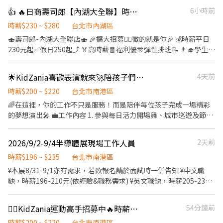
薪為 $ 196 💰 過00:00 + $ 55 夜班津貼 .˚⊹ ⁺‧ 【 休假制度】 ‧⁺ ⊹˚.
沒經驗可👉👉👉app自動排好配送路線，不怕路不熟 ⚠️有經驗可
👍 🔥日商壽司郎【內湖大全聯】時薪230元起-兼職人員🙆‍♀️六日250元起💰
6小時前
📌 採排休制（無固定休） 🗓️ 周一至週日皆需排班 🚫 周六、周日可
👉👉👉至門市自行取貨配送，沒有傳統宅配人事問題 📌 工作內
排休不可固定休 .˚⊹ ⁺‧ 【上班地點】 ‧⁺ ⊹˚. 👉士林區 台北士林店
容： ↪︎ 騎機車(自備或公司車)將包裏從門市配送至買家地點(範圍
時薪$230 ~ $280
台北市內湖區
📍台北市士林區中山北路五段602號 👉內湖區 台北西湖店📍台北市
3km內) 在我們這裡的夥伴收入大概長這樣： 🛵 隨便送送（熟悉路
🍣壽司郎-內湖大全聯店🍣 🎉擴大招募🙆‍♀️徵的就是你🎉 💰時薪平日
內湖區內湖路一段283號 台北舊宗二店📍台北市內湖區舊宗路一段
線中）：$40,000 ~ $60,000 元 / 月 🛵 乖乖聽話送（穩定出勤）：
230元起✅️假日250起⤴️ 🏅高時薪🧧福利優🎊彈性排班📝 👨‍🎓學生打
275號 👉大安區 羅斯福店📍台北市大安區羅斯福路二段45號 台北麟
$60,000 ~ $80,000 元 / 月 🔥 拼命努力送（挑戰極限）：$80,000 ~
工👩‍🎓二度就業🎈假日兼職⭐️ 🏍機車免費停車🛵上班好方便🎉 ✨️✨️
光店📍台北市大安區和平東路三段406巷8號 台北復興二店📍台北市
$180,000 元 + 額外加碼獎金！ ━━━━━━━━━━━━━━━━
暑期學生打工搶先徵才中✨️✨️ ⭕招募條件 ✅️良好職前教育訓練，無
大安區復興南路二段273號 台北光復店📍台北市大安區光復南路286
🌟KidZania喜歡表演就來🚀陪孩子們勇敢站上舞台💃 時薪220！
4天前
✅ 領薪彈性：每月15號準時發薪（可匯款/領現），亦可配合【每週
經驗者也可以加入！！！ ✅️歡迎開學打工、假日兼職、二度就業、
號 👉中山區 台北長春店📍台北市中山區長春路172號 台北南京五店
領薪】，週週有錢花！ ━━━━━━━━━━━━━━━━━ 📍
外籍學生、實習簽約。 ✅️彈性排班：08:30~23:00(請於面試時與店
時薪$200 ~ $220
台北市南港區
📍台北市中山區南京東路三段210之1號 👉中正區 林森二店📍台北
【熱門開缺地點 ── 趕快卡位】
長確認班表) ✅️不管是平日早班、週末假日班、放學後打烊班皆有職
🌈在這裡，你的工作不只是服務！而是陪伴每位孩子完成一場精彩
市中正區林森南路1號 台北濟南店📍台北市中正區濟南路二段66號
━━━━━━━━━━━━━━━━━ 台北市、新北市各行政區皆
缺，歡迎直接投遞履歷！ ⭕工作內容 ▪外場🎈 帶客入座→介紹、
的夢想演出🎤 💼工作內容 1. 參與每日活力開場舞、城市巡遊及節慶
台北館前店📍台北市中正區館前路8號 台北公園店📍台北市中正區
有缺額（文山、林口、板橋、永和、中和、新店、三重、新莊、樹
服務→飲料提供→餐具清洗→桌邊結帳→收銀結帳......等。 ▪內場🍣
特別演出，帶動全場歡樂氣氛💃🏻🕺🏻💃🏻🕺🏻 2. 穿上制服一秒入
公園路30-1號 台北南昌店📍台北市中正區南昌路一段149號 👉松山
林、土城、淡水、信義、大同、萬華、松山、中山、內湖...等） 點
商品進貨、準備、整理→餐點製作→提供餐點→餐具清洗→環境整
戲！引導孩子化身為醫生🧑🏻‍⚕️、飛行員👩🏻‍✈️、消防員🧑🏻‍🚒等，用你
區 台北民生店📍台北市松山區民生東路三段135號 台北民權店📍台
擊立即應徵，私訊告知小編你想送哪一區，馬上幫你保留就近站
2026/9/2-9/4半導體展現場工作人員
2天前
理維護......等。 ▪洗碗區🫧 餐具清洗、環境整理整頓、環境清洗......
生動的肢體、聲音與表情解說職業情境，創造 100% 沉浸式體驗。
北市松山區民權東路三段128號 台北南京二店📍台北市松山區南京
點！ ━━━━━━━━━━━━━━━━━ 📩 【火速卡位應徵流
等。 ✨️在職教育訓練完善，無經驗者也OK✨️ ⭕獎金福利 ▪生日禮
3.與孩子互動、協助活動進行，並靈活應對現場狀況，讓每位孩子
時薪$196 ~ $235
台北市南港區
東路五段162號 台北南京六店📍台北市松山區南京東路四段57號 👉
程】 ➊ 點擊填寫廠商制式履歷（1分鐘完成，快速安排送審）： 👉
券！ ▪員工用餐優惠！ ▪不定期活動競賽獎金！ ▪一年4次考核及
都能開心、安全地完成體驗🍀 🕰️上班時間 1. 需配合7:00-21:30排班
信義區 忠孝四店📍台北市信義區忠孝東路五段522號 台北101店📍
¥本展8/31-9/1亦有需求，若欲報名請於面試時一併告知 ¥中文職
https://reurl.cc/V292KN 🔒 【隱私防線】個資僅供廠商審核，敏感
調薪！ ▪加班費5分鐘為單位計算！ ▪介紹親朋好友入職，期滿可
2. 一個月至少排50小時，一週至少排3天的班，一天至少排4小時
台北市信義區市府路45號 台北夢廣場店📍台北市信義區松高路11號
缺，時薪196-210元(依經驗&職務需求) ¥英文職缺，時薪205-235
欄位（身分證/詳細地址）錄取前皆可先不填！ ➋加入留言： 👉
獲得3,000～5,000元獎金！ ⭕基本保障 ①加班費(以5分鐘為單位計
（彈性排班！詳細時段可以面談的時候再討論唷！很free的！） 🚀
👉文山區 台北興隆店📍台北市文山區興隆路三段54號 台北指南店
元(依英文/經驗&職務需求)；英文職缺語文要求：多益550分以上
https://lin.ee/OBnhVN5 私訊留下 ⌜姓名+電話 +應徵蝦皮外送」💥
算) ②勞保、健保、意外險 ③每月提撥勞工退休新制6% ④特休按照
我們再找這樣的你！ 1. 戲劇、舞蹈、演藝相關科系，或有 1 年以上
📍台北市文山區指南路二段67號 台北木新店📍台北市文山區木新路
(接受全民英檢/雅思/托福同等程度) 1.工作地點：南港展館一/二館
勞基法規定 ⑤颱風天出勤津貼 ⑥員工用餐折扣 ⑦提供員工制服 ⑧
⛹🏻KidZania運動高手招募中🔥時薪最高220！無經驗也歡迎🙌🏻
54分鐘前
展演／社團表演經驗者大大歡迎🔥 2. 擅長主持、帶氣氛，如果你有
三段174號 台北動物園三店📍台北市文山區新光路二段30號 .˚⊹ ⁺‧
2.工作時間：07:30-17:00(依職務崗位不同)，後續排班時告知 3.教
任職一年後提供免費健檢
雜耍、魔術或特殊才藝更是大加分！！ 3. 擁有一顆熱愛孩子的心，
【超級亮點】 ‧⁺ ⊹˚. 💼 勞保・勞退・團保 ⛽ 汽機車油資補貼 🔧 汽
育訓練：8/30下午(約2-2.5小時/依實際時間計薪/時薪196) 4.經驗要
時薪$200 ~ $220
台北市南港區