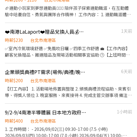
能用幽默感與創意帶著孩子們一起體驗中學習。
機車修繕補貼 🤝 推薦好友獎金 $600/人 📆 國定假日上班享雙倍薪資
求：展覽活動經驗佳、接待應對態度積極 5.工作內容：換證/引導/門
🏈運動小玩家到夢想運動員⛹🏻‍♂️ 陪伴孩子探索運動職涯，在互動體
💥 .˚⊹ ⁺‧ 【 想聯繫我】 ‧⁺ ⊹˚. ☝️ 點選【立即應徵】我會速度回覆
禁/會議/機動等 6.服儀要求：上身大會統一制服、下身全黑褲、全黑
驗中培養自信、勇氣與團隊合作精神！ 工作內容： 1. 運動職涯體驗
你！ ✌️ 或加入 🅻🅸🅽🅴：https://lin.ee/8rsUSDv 🤟 留言「姓名＋
包鞋，儀容面容整潔 7.其它說明：本展供餐、午休0.5小時不計薪、
帶領：帶領2-17孩子體驗籃球🏀、棒球⚾️等運動職涯，協助完成課
電話＋截圖職缺」就能聯繫上～ 若想參考其他職缺，可以到我的
依法計加班費，2026/10/5發薪 8.保險說明：依法辦理勞保&退/二
程與任務。 2. 活動互動：引導孩子進行敏捷訓練、折返跑、手眼協
Threads，看更多更多的職缺喔♬ My Threads：tsaipei_ruby
❤️南港LaLaport❤️贈品兌換人員💰時薪230元
1天前
代健保、勞保自付額由公司負擔 ¥統一採<視訊面談>，預約面談時
調等體驗，觀察兒童參與狀況，確保活動安全順利🌟。 3. 專業運動
https://reurl.cc/7b2vad 別害羞❌別害怕❌找工作聯繫我⭕
間採<私訊約定>，請留意訊息
引導：以活潑有趣的方式介紹運動知識📋，培養孩子們對運動的興
時薪$230
台北市南港區
趣與自信😎。 4. 安全維護：檢查場館設備確保符合安全標準‼️ ⏰ 上
✅室內冷氣環境舒適 ✅免風吹日曬 ✅四季工作舒適 💼【工作內容】
班時間 1. 需配合 08:30-21:30 排班。 2. 一個月至少排班 50 小時，
顧客兌換贈品、搬運贈品及現場活動相關事宜協助 🕒【上班時間】
一週至少排3天，一天至少 4 小時。（彈性排班！詳細時段可於面談
早班:10:30-18:30 晚班:13:00-22:00 假日晚班:13:30-22:30 全
時討論唷！） 🔍我們在找這樣的你 ✔️歡迎體育、運動、休閒、教育
班:10:30-22:30 (自行排班，配合度越高錄取率越高) 💰【薪資】時薪
企業頒獎典禮PT需求(場佈/典禮/晚宴組)
6天前
相關科系，或熱愛運動的夥伴加入！無經驗也歡迎唷！ ✔️ 喜歡小朋
230元 ✅休息時間支薪 ✅依法規給予加班費 🍽️【餐費補助】全班補
友，充滿活力與親和力 🤸🏻‍♂️ ✔️ 對運動有熱忱，願意學習並分享運動
助200元，其他時段補助100元 📌【上班地點】南港LaLaport 📢立
時薪$200
台北市南港區
知識 ✔️ 樂於團隊合作，具良好溝通能力與臨場應變能力 ✨
刻報名 搜尋芮可官方賴：『@recjob』 並回覆以下訊息，將有專員
【打工內容】 1. 活動場地佈置與整理 2. 頒獎典禮流程協助、來賓引
與您聯繫 ------- 1、應徵職務：南港LaLaport贈品兌換人員 2、姓
導、得獎人領位 3. 晚宴服務、來賓接待 4. 完成主管交辦事項 備注：
名： 3、電話： 4、生日： 5、學歷： 6、簡述工作經驗： 7、8月及
B班與C班為同一批PT（B班可視為C班行前教育訓練），兩班都能
9月可排班日期： 8、附上照片一張：
配合者優先錄取；C班另需招募8名僅配合9/8當天的夥伴 服裝儀
9/2-9/4南港半導體展 日本地方政府館展場口譯 【需日文精通】
1小時前
容：黑襯衫、黑褲、黑包鞋 工作時間 B班：9/7(一) 11:00-19:00 C
時薪$400
台北市南港區
班：9/8(二) 08:00-16:00 D班：9/8(二) 15:00-21:00
1. 工作時間： - 2026/09/02(三) 09:30-17:00 (7.5 小時)
2026/09/03(四) 10:00-17:00 (7.0 小時) 2026/09/04(五) 10:00-