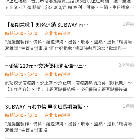
📍上班地點：台北市南港區經貿二路168號 🕘上班時間：週一至週
五 8:50-17:30 薪資：$32,000/月 🍱 福利：供餐、三節、生日禮金、
旅遊補助、尾牙、年終獎勵 ✨ 適合想累積辦公室經驗的夜校在校
生！ 工作單純穩定、固定日班，下班後可直接安排晚上課程～ 【工
【長期兼職 】知名連鎖 SUBWAY 南港中信 - 早晚班
1週前
作內容】 ✔ 部門行政庶務協助 ✔ 文件整理與資料歸檔 ✔ 協助主管
交辦事項 ✔ 辦公室內勤支援作業 【我們希望你】 📌 細心、有責任
時薪$200 ~ $220
台北市南港區
感 📌 基本文書操作OK 📌 願意學習、配合度佳
*潛艇堡製作、備料、麵包烘烤、出餐、收銀、盤點、進貨 *環境清
潔維護 *主管交辦事項 *同仁好相處 *排班時數可洽談 *邀請您一同
加入我們!
～起薪220元～交通便利環境佳～三商餐飲「虎記餃子南港店」～內外場夥伴～
2小時前
時薪$220 ~ $240
台北市南港區
虎記餃子南港店、汐止店 ～汐止店、南港店熱情招募（限長期）～
【工作內容】 外場： 1.顧客點餐結帳、收送餐點 2.顧客點餐後確認
3.顧客用餐期間的各項服務 4.環境清潔 5.離峰時的清潔維護 6.收場
時的清潔工作 7.開場時的準備工作 內場： 1.餐點製作 2.料理前的各
SUBWAY 南港中信 早晚班長期兼職 （無經驗可）- 8月中開幕
1週前
項準備工作 3.環境清潔 4.離峰時的清潔維護 5.食材保存期限管理 6.
開場準備工作、打烊清潔工作 【上班地點】 南港店:台北市南港區經
時薪$200 ~ $220
台北市南港區
貿二路131號B1(南港Lalaport) 汐止店:新北市汐止區新台五路一段
*潛艇堡製作、備料、麵包烘烤、出餐、收銀、盤點、進貨 *環境清
95號B1 (iFG遠雄廣場) 【其他】 1.排班時間：9:00-22:00之間安排
潔維護 *主管交辦事項
4-8小時 2.上班時間（區段）可討論，排班彈性 3.餐飲從業人員需自