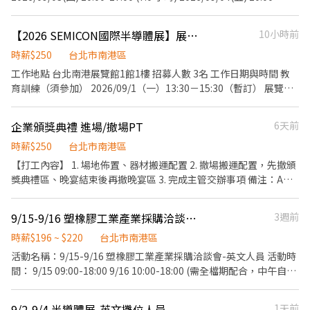
16:00 (6.0 小時) - ※午餐時段(11:00-14:00) 採輪流休息至少 30 分
鐘。 ※除了午餐時段之外，上午與下午各有輪流休息至少 15 分
【2026 SEMICON國際半導體展】展場接待工讀生
10小時前
鐘。 ※公司免費供應午餐與飲料，無需自行排隊購買。 - 2. 工作地
點： - 台灣國際半導體展 (Semicon Taiwan) 台北南港展覽館 1 館
時薪$250
台北市南港區
或 2 館 - 3. 報酬： - ・時薪：400 元 (休息時間亦照常計薪，3 天共
工作地點 台北南港展覽館1館1樓 招募人數 3名 工作日期與時間 教
計 20.5 小時 ＝ 8,200 元) ・期滿完工獎金：1,800 元 - ※本獎金包
育訓練（須參加） 2026/09/1（一）13:30－15:30（暫訂） 展覽期
含「展前自主研讀參展單位資料」之準備補貼。 ※須完成以下【全
間 2026/09/02（三）09:30－17:00（含1小時休息）
套專案任務】方可全額領取： 1. 展前完成參展單位資料之自主研讀
2026/09/03（四）09:30－17:00（含1小時休息）
企業頒獎典禮 進場/撤場PT
6天前
與預習 2. 全程參與3天展期勤務（無遲到早退欠勤） 3. 會期結束後1
2026/09/04（五）09:30－17:00（含1小時休息） ※ 中午休息時間
週內提交A4約1-2頁之「展覽觀察報告」（提供簡易格式） - ★【最
將依現場主管安排，採彈性分流用餐及休息。 工作內容 展位來賓接
時薪$250
台北市南港區
高總計可領：10,000 元】 - 4. 工作內容： - 展場口譯與攤位協助 (日
待與引導 茶水、咖啡服務 客戶資料蒐集與 Excel 整理 協助活動接待
【打工內容】 1. 場地佈置、器材搬運配置 2. 撤場搬運配置，先撤頒
文 ⇔ 中文) ・展場攤位留守、接待、諮詢、基本產品介紹 ・名片交
及贈品發放 維持展位整潔與補充備品 完成主管交辦事項 我們希望你
獎典禮區、晚宴結束後再撤晚宴區 3. 完成主管交辦事項 備注：A班
換、發放 DM、簡單了解顧客背景與需求 ・陪同日本參展者或貴賓
具備 具親和力，喜歡與人互動 積極主動、活潑大方、責任感佳 配合
與E班為同一批PT，兩班都能配合者優先錄取 服裝儀容：黑衣、黑
參觀展場並與其他參展者交流 ・協助攤位進場作業、核對物品清
度高、守時、細心 英文溝通能力佳（建議多益 TOEIC 650 分以上或
褲 工作時間 A班：9/7(一) 08:00-12:00 E班：9/8(二) 18:00-21:00
單、物品搬運、歸位與擺設 ・活動期間庶務工作：展場簡易清潔、
9/15-9/16 塑橡膠工業產業採購洽談會-英文人員
3週前
具同等英文溝通能力） 熟悉 Excel 基本操作尤佳 有展覽、活動或服
整理與維護 ・其他主管交辦事項 - 5. 注意事項： - ・須具備良好日
務業經驗者加分 服裝規定(展覽期間) 白色襯衫 黑色西裝褲或黑色及
時薪$196 ~ $220
台北市南港區
語溝通能力 (日文檢定 N1 或同等日語水準) ・須具備良好華語溝通
膝裙 黑色包鞋或皮鞋 錄取方式 初步履歷審核後，將安排線上第二階
活動名稱：9/15-9/16 塑橡膠工業產業採購洽談會-英文人員 活動時
能力 (華語文能力測驗流利精通級或同等華語水準) ・須 09/02-
段面試。 歡迎喜歡與人互動、具服務熱忱及英文溝通能力的你加入
間： 9/15 09:00-18:00 9/16 10:00-18:00 (需全檔期配合，中午自行
09/04 全程皆可配合者。 ・工作須長時間站立，請評估自身體力狀
我們，一起完成國際半導體展的重要接待任務！
用餐60分鐘計薪不供餐；活動時間及崗位依照現場為主) 工作內容：
況。 ・會英文者尤佳，歡迎於自我推薦時說明！ ・如有長髮者，煩
協助買主廠商報到，服務諮詢、門口管制、動線引導、確認買主場
請自備髮飾綁好，以利活動進行。 - ・著裝要求 (商務休閒風 Smart
9/2-9/4 半導體展-英文攤位人員
1天前