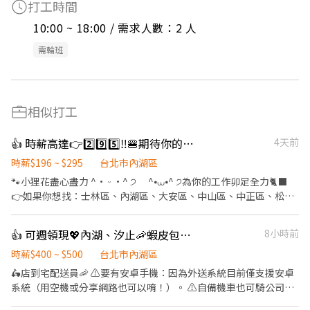
打工時間
10:00 ~ 18:00 / 需求人數：2 人
需輪班
相似打工
👍 時薪高達👉2️⃣9️⃣5️⃣‼️🍔期待你的「麥」力演出🍟餐飲服務員
4天前
時薪$196 ~ $295
台北市內湖區
🐾小狸花盡心盡力 ^• ᵕ •^ ੭ ^⦁⩊⦁^ ੭為你的工作卯足全力🐈‍⬛
👉如果你想找：士林區、內湖區、大安區、中山區、中正區、松山
區、信義區、文山區的職缺請繼續看下去 👉如果你有其他地區或其
他職缺想參考，也可以私訊我唷 .˚⊹ ⁺‧ 【工作內容】 ‧⁺ ⊹˚. 🍎 顧
👍 可週領現💖內湖、汐止🦐蝦皮包裏外送員/免經驗平均50～80K，公司車
8小時前
客服務 🍌 炸物製餐 🍑 廚具、環境清潔維護 🫐 主管交辦事宜 🍉 內外
場都會接觸唷 .˚⊹ ⁺‧ 【工作時間】 ‧⁺ ⊹˚. ☀️ 早班：07:00 - 14:00
時薪$400 ~ $500
台北市內湖區
🌙 晚班：16:00 - 23:00 ⭐ 夜班：21:00 - 02:00 ⚠️每間店有缺的時段
🛵店到宅配送員🦐 ⚠️要有安卓手機：因為外送系統目前僅支援安卓
不同，應徵時請告知我要應徵哪一區或哪間店 .˚⊹ ⁺‧ 【薪資制度】
系統（用空機或分享網路也可以唷！）。 ⚠️自備機車也可騎公司電
‧⁺ ⊹˚. 💰 在上述時段內，時薪為 $ 225 ~ 240 🪙 若非以上時段，時
動三輪車 ⚠️保障貨量，免搶單 ⚠️如自備機車需能配合裝機車貨架 ⚠️