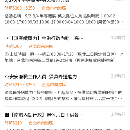
次情況、登記候補，協助洽談並記錄、回收問卷、統整洽談會資
Casual)： 【上半身】請穿著素雅乾淨之有領上衣 (襯衫或 Polo 衫
料、機動支援現場事務等 活動地點：南港展覽館一館(台北市南港區
時薪$200 ~ $250
台北市南港區
皆可)、罩衫或針織衫。請避免無袖、過於暴露或過於休閒的 T 恤。
經貿二路1號) 活動服裝：黑色正式服裝(白色襯衫+黑褲+黑西裝外套
【下半身】請穿著休閒長褲、西裝褲或及膝裙 (考量展場活動與物品
活動名稱：9/2-9/4 半導體展-英文攤位人員 活動時間： 09/02
+黑皮鞋/黑娃娃鞋) 活動薪資：職訓196/HR；活動NT220/HR 活動
搬運方便，強烈建議以長褲為主)。請避免短褲、破洞牛仔褲。 【鞋
10:00-17:00 09/03 10:00-17:00 09/04 10:00-16:00 (用餐休息30分
人數：28人 匯款日期：活動結束隔月15號，遇例假日順延(10/15 由
款規定】因需長時間站立與走動，請穿著舒適的包鞋或一般運動
鐘，自行用餐不計薪補津貼；活動時間及崗位依照現場為主) 工作內
凱基銀行匯款) 須具備良好英文溝通能力，檢附相關英文檢定為佳!
鞋。嚴禁穿著任何露出腳趾的鞋款 (即使是具設計感的時尚涼鞋、拖
容：攤位接待及推廣，攤位清潔維護、產品搬運排列及整理、協助
📌【無業績壓力】金融行政內勤｜高中畢可✨穩定長期
3小時前
意者，請寄簡歷及數張照片至bfhrs5b32@gmail.com，或和 温小
鞋、穆勒鞋等也一律禁止)。 - ・稅務與保險說明： 本公司依法開立
攤位進行、機動支援等 活動地點：南港展覽館二館(台北市南港區經
姐聯繫02-27201610 分機213
扣繳憑單 (若無特殊需求將不另行發放紙本，每年 5 月申報個人所得
貿二路2號) 活動服裝：白色素T+深色無破洞牛仔褲+運動包鞋 活動
時薪$200
台北市南港區
稅時，稅務相關系統皆會有相關所得紀錄)。 公司會為員工投保勞保
薪資：NT250/HR 活動人數：1人 匯款日期：活動結束隔月15號，
🕐 上班時間：週一～週五 08:30–17:30（周休二日國定假日休） 📍
與提繳勞工退休金 (相關費用由公司負擔)；因屬短期勤務，無須轉
遇例假日順延(10/15由凱基銀行匯款) 須具備良好英文溝通能力，檢
地點：台北市南港區三重路19-2號4樓（近南港展覽館捷運站） 💵
移健保投保單位。 - 6. 支薪方式/支薪日： - ・匯款：展期結束後 4
附相關英文檢定為佳! 意者，請寄簡歷及數張照片至
薪資：32,000 【你會做的事】 🔹 登入系統查詢可疑金流，追蹤資
週內匯款 - 7. 應徵： - -意者直接於本平台完成應徵
bfhrs5b32@gmail.com，或和 陳小姐聯繫02-27201610 分機214
金流向 🔹 回報查詢結果給警政署（透過系統或傳真） 🔹 案件資料
茶安安兼職工作人員_須具外送能力
2小時前
0966-517-026
建檔與整理 【我們希望你】 💻 細心、負責，喜歡處理資料與行政作
業 📊 會用Excel更棒（不會也沒關係～會教！） 🌟 穩定好工作、上
時薪$210 ~ $250
台北市南港區
班環境安靜、節奏不快～ 想找一份不用業績壓力、準時下班的穩定
須具備外送能力 * 接待顧客、介紹商品，提供親切專業的服務 * 依
工作？ 趕快投履歷吧！🙌 入職準備文件以下，可接受再投遞履歷 良
標準作業流程（SOP）調製各式茶飲，確保每杯飲品品質一致 * 負
民證（三個月內） 聯徵評分（一個月內） 勞工身體健檢報告（六個
責煮茶、備料、原物料整理及庫存管理 * 協助櫃檯點餐、收銀及外
月內）
送訂單處理 * 維護店內環境、設備及工作區域整潔 * 與夥伴合作，
🏢【南港內勤行政】週休六日＋供餐🍱 夜校生可｜純辦公室工作
3小時前
共同維持門市營運順暢 我們希望你 * 喜歡與人互動，具服務熱忱。
* 做事細心、有責任感、願意學習 * 能配合排班
時薪$210
台北市南港區