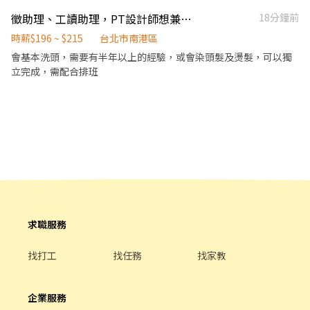
費餐飲體檢（一般+供膳） 關於虎記餃子
徵助理、工讀助理，PT設計師想兼職也歡迎
18分鐘前
https://tigerdumpling.net/ ，另有其他職務職缺，歡迎詢問 【品
牌網站】https://tigerdumpling.net 【優質福利】 *基本保障：勞
時薪$196 ~ $215
台北市南港區
保、健保、勞退提撥 *獎金福利：三節禮金(禮券)、生日餐券 *好康
會基本洗頭，需要有半年以上的經驗，或會染頭髮及燙髮，可以獨
福利：員工餐點、旅遊補助、尾牙聚餐活動 *關懷照顧：在職團體保
立完成，需配合排班
險、免費年度健康檢查、團體紓壓活動、員工諮商與輔導 更多資訊
請點 https://www.mfb.com.tw/
求職服務
找打工
找任務
找家教
企業服務