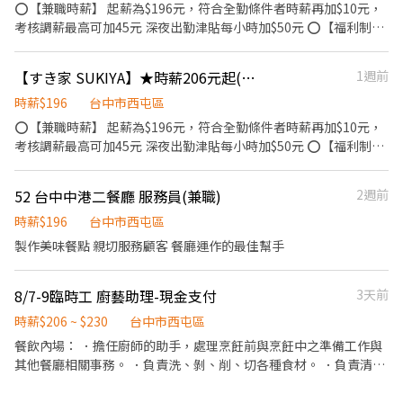
⭕【兼職時薪】 起薪為$196元，符合全勤條件者時薪再加$10元，
考核調薪最高可加45元 深夜出勤津貼每小時加$50元 ⭕【福利制
度】 ★每季一次考核調薪機會 ★享有特休累積 ★免費員工餐 ★三
節福利、生日禮金、夜班出勤津貼 ★提供員工制服及工作鞋 ★年度
【すき家 SUKIYA】★時薪206元起(含全勤)★西屯澄清店
1週前
健檢 ★勞保、健保，6％勞退提撥 ⭕【工作說明】 《內場》:餐點製
作、食材備料、進貨盤點 《外場》:接待服務顧客、收銀結帳、環境
時薪$196
台中市西屯區
整潔 用最快速的速度提供美味的牛丼！ 用最有元氣的服務使顧客露
⭕【兼職時薪】 起薪為$196元，符合全勤條件者時薪再加$10元，
出滿意的笑容！ ★開朗活潑有笑容 ★ＳＯＰ專業流程 ★無經驗可
考核調薪最高可加45元 深夜出勤津貼每小時加$50元 ⭕【福利制
★提供完善職前教育訓練 ⭕【經營理念】 我們是日本第一的速食連
度】 ★每季一次考核調薪機會 ★享有特休累積 ★免費員工餐 ★三
鎖ZENSHO集團，我們的理念是"消滅世界的飢餓和貧困"，目標是
節福利、生日禮金、夜班出勤津貼 ★提供員工制服及工作鞋 ★年度
52 台中中港二餐廳 服務員(兼職)
2週前
成為全球第一的連鎖餐飲集團。 我們堅持使用安全及高品質的食
健檢 ★勞保、健保，6％勞退提撥 ⭕【工作說明】 《內場》:餐點製
材，當場現點現作提供美味可口的日本國民美食-牛丼/咖哩，並以
作、食材備料、進貨盤點 《外場》:接待服務顧客、收銀結帳、環境
時薪$196
台中市西屯區
舒適衛生的用餐環境、熱情用心的服務態度、平實親民的誠懇價
整潔 用最快速的速度提供美味的牛丼！ 用最有元氣的服務使顧客露
製作美味餐點 親切服務顧客 餐廳運作的最佳幫手
格，強調食品安全，顧客安心。不論是單獨一人、與家人一起、朋
出滿意的笑容！ ★開朗活潑有笑容 ★ＳＯＰ專業流程 ★無經驗可
友一起，皆可享受用餐的樂趣。
★提供完善職前教育訓練 ⭕【經營理念】 我們是日本第一的速食連
8/7-9臨時工 廚藝助理-現金支付
3天前
鎖ZENSHO集團，我們的理念是"消滅世界的飢餓和貧困"，目標是
成為全球第一的連鎖餐飲集團。 我們堅持使用安全及高品質的食
時薪$206 ~ $230
台中市西屯區
材，當場現點現作提供美味可口的日本國民美食-牛丼/咖哩，並以
餐飲內場： ．擔任廚師的助手，處理烹飪前與烹飪中之準備工作與
舒適衛生的用餐環境、熱情用心的服務態度、平實親民的誠懇價
其他餐廳相關事務。 ．負責洗、剝、削、切各種食材。 ．負責清理
格，強調食品安全，顧客安心。不論是單獨一人、與家人一起、朋
工作環境、設備和餐具。 ．準備不同餐點所需要的食材。 ．協助測
友一起，皆可享受用餐的樂趣。
量食材的容量與重量。 ．負責擺盤、打包外帶服務。 主要負責洗滌