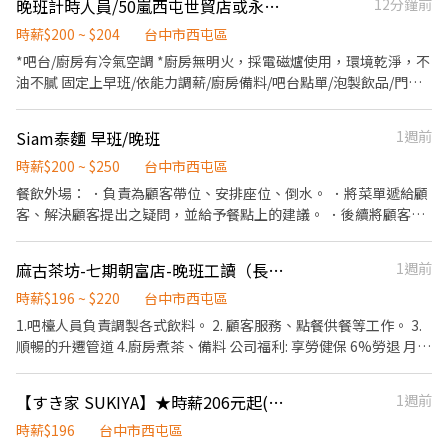
晚班計時人員/50嵐西屯世貿店或永安店（需長期）
12分鐘前
時薪$200 ~ $204
台中市西屯區
*吧台/廚房有冷氣空調 *廚房無明火，採電磁爐使用，環境乾淨，不
油不膩 固定上早班/依能力調薪/廚房備料/吧台點單/泡製飲品/門市
清潔⋯（逐步教學）/人員好相處，管理不會情緒化/依能力調薪*月
休8-10天
Siam泰麵 早班/晚班
1週前
時薪$200 ~ $250
台中市西屯區
餐飲外場： ．負責為顧客帶位、安排座位、倒水。 ．將菜單遞給顧
客、解決顧客提出之疑問，並給予餐點上的建議。 ．後續將顧客點
餐訊息通知廚房做餐，或可進行簡易餐飲之料理，如：烤土司或調
配飲料等。 ．於顧客用餐完畢後，負責收拾碗盤與清理環境。 ．並
麻古茶坊-七期朝富店-晚班工讀（長期學成可轉正）
1週前
負責結帳、收銀等工作。 餐飲內場： ．擔任廚師的助手，處理烹飪
前與烹飪中之準備工作與其他餐廳相關事務。 ．負責洗、剝、削、
時薪$196 ~ $220
台中市西屯區
切各種食材。 ．負責清理工作環境、設備和餐具。 ．準備不同餐點
1.吧檯人員負責調製各式飲料。 2. 顧客服務、點餐供餐等工作。 3.
所需要的食材。 ．協助測量食材的容量與重量。 ．負責擺盤、打包
順暢的升遷管道 4.廚房煮茶、備料 公司福利: 享勞健保 6%勞退 月休
外帶服務。
8～10天 ◆ 員工紅利 ◆ 年終獎金 ◆ 員工團保 ◆ 績效獎金，完整的
教育訓練 ◆ 員工購物優惠 每月15號 發薪（匯款）
【すき家 SUKIYA】★時薪206元起(含全勤)★逢甲河南店
1週前
時薪$196
台中市西屯區