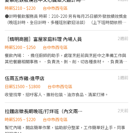
健檢 ★勞保、健保，6％勞退提撥 ⭕【工作說明】 《內場》:餐點製
作、食材備料、進貨盤點 《外場》:接待服務顧客、收銀結帳、環境
時薪$210 ~ $220
台中市西屯區
整潔 用最快速的速度提供美味的牛丼！ 用最有元氣的服務使顧客露
●計時餐飲服務員 時薪：210-220 另有每月25日額外發放績效獎金
出滿意的笑容！ ★開朗活潑有笑容 ★ＳＯＰ專業流程 ★無經驗可
（晚班計時、全日計時、多種班別歡迎洽談） （上下班時間依照現
★提供完善職前教育訓練 ⭕【經營理念】 我們是日本第一的速食連
場實際狀況而定） 工作內容：西餐禮儀、桌邊服務流程、收撤餐、
鎖ZENSHO集團，我們的理念是"消滅世界的飢餓和貧困"，目標是
後勤清潔。 福利：三節及生日禮金、勞健退保兼具、出國旅遊補
［精明商圈］富屋家庭料理 內場人員
2週前
成為全球第一的連鎖餐飲集團。 我們堅持使用安全及高品質的食
助、國定假日雙薪、供午晚餐、、、等等。歡迎洽談。
材，當場現點現作提供美味可口的日本國民美食-牛丼/咖哩，並以
時薪$200 ~ $250
台中市西屯區
舒適衛生的用餐環境、熱情用心的服務態度、平實親民的誠懇價
餐飲內場： ．擔任廚師的助手，處理烹飪前與烹飪中之準備工作與
格，強調食品安全，顧客安心。不論是單獨一人、與家人一起、朋
其他餐廳相關事務。 ．負責洗、剝、削、切各種食材。 ．負責清理
友一起，皆可享受用餐的樂趣。
工作環境、設備和餐具。 ．準備不同餐點所需要的食材。 ．協助測
量食材的容量與重量。 ．負責擺盤、打包外帶服務。
伍兩五炸雞-逢甲店
1週前
日薪$1500 ~ $1800
台中市西屯區
收營找零、招呼客人、撒粉包裝、油炸食品、清潔打掃。
拉麵店徵長期晚班/打烊班（內文兩時段可選）
2天前
時薪$205 ~ $220
台中市西屯區
幫忙內場，開店簡單作業，協助部分整潔，工作簡單好上手，同事