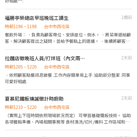
好相處^^.
福勝亭榮總店早班晚班工讀生
2週前
時薪$196 ~ $198
台中市西屯區
餐飲外場： ．負責為顧客帶位、安排座位、倒水。 ．將菜單遞給顧
客、解決顧客提出之疑問，並給予餐點上的建議。 ．後續將顧客點
餐訊息通知廚房做餐，或可進行簡易餐飲之料理。 ．於顧客用餐完
畢後，負責收拾碗盤與清理環境。 ．並負責結帳、收銀等工作。 餐
拉麵店徵晚班人員/打烊班（內文兩時段可選）
2天前
飲內場： ．擔任廚師的助手，處理烹飪前與烹飪中之準備工作與其
他餐廳相關事務。 ．負責洗、剝、削、切各種食材。 ．負責清理工
時薪$205 ~ $220
台中市西屯區
作環境、設備和餐具。 ．準備不同餐點所需要的食材。 ．協助測量
．依照顧客點餐訊息做餐 .工作內容簡單易上手 .協助部分整潔 .同事
食材的容量與重量。 ．負責擺盤、打包外帶服務。
可愛好相處.
夏慕尼鐵板燒誠徵計時廚助
2天前
時薪$210 ~ $220
台中市西屯區
（實際上下班時間依照現場狀況而定） 可學習基礎鐵板技術。 協助
各項餐點準備、內場相關事務等 食材清洗/切片/備料 工作區域和設
備的清潔以及保養 對廚藝料理有興趣者。