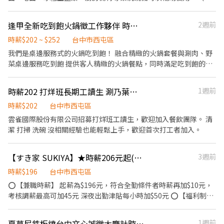
房不大、工作簡單）
逢甲全新吃到飽火鍋徵工作夥伴 時薪252-202
2週前
時薪$202 ~ $252
台中市西屯區
我們是桌邊服務式的火鍋吃到飽！ 融合精緻的火鍋套餐與涮肉、野
菜桌邊服務吃到飽 提供客人精緻的火鍋餐點，同時滿足吃到飽的需
求 這樣新型態的全新火鍋品牌，邀請您共同來參與 成為我們的一分
子，為顧客提供最佳的餐飲服務！ 如果你是具備火鍋餐飲經驗的老
時薪202 打烊班長期工讀生 涮乃葉台中福科店
1週前
手 我們提供您最高$252的時薪 如果您是餐飲新手 我們也提供最低
202元起的時薪 我們的制度、福利與待遇～ 1、人性化的彈性排班
時薪$202
台中市西屯區
2、國定假日雙倍薪 3、特休假 4、勞保健保與勞退 5、員工團保 6、
雲雀國際股份有限公司招募打烊班工讀生，歡迎加入餐飲團隊。 清
定期聚餐 7、漂亮的員工制服 8、信任制的管理制度 目前我們需求
潔 打掃 洗碗 沒相關經驗也能輕鬆上手，歡迎首次打工者加入。
～ 1、具備服務熱誠的外場人員 2、重視品質與食安的內場人員 3、
有責任感的工作夥伴 有興趣的夥伴，請直接投遞履歷 我們會盡快安
【すき家 SUKIYA】★時薪206元起(含全勤)★西屯市政誠品480店
3週前
排您面試 謝謝
時薪$196
台中市西屯區
⭕【兼職時薪】 起薪為$196元，符合全勤條件者時薪再加$10元，
考核調薪最高可加45元 深夜出勤津貼每小時加$50元 ⭕【福利制
度】 ★每季一次考核調薪機會 ★享有特休累積 ★免費員工餐 ★三
節福利、生日禮金、夜班出勤津貼 ★提供員工制服及工作鞋 ★年度
夏慕尼鉄板燒台中文心誠徵大廳計時服務員
1週前