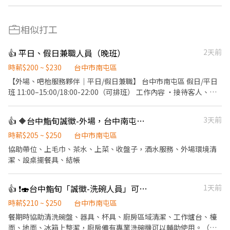
相似打工
👍 平日、假日兼職人員（晚班）
2天前
時薪$200 ~ $230
台中市南屯區
【外場、吧枱服務夥伴｜平日/假日兼職】 台中市南屯區 假日/平日
班 11:00–15:00/18:00-22:00（可排班） 工作內容 ・接待客人、協
助點餐、送餐與餐點介紹 ・外場桌面整理、送餐、調飲 ・依狀況學
習外場相關工作，不會一次要求全會 ・責任心>能力 ・能力及出勤
👍 🔶台中鮨旬誠徵-外場，台中南屯壽司店誠徵-外場服務人員🔶長短期皆可
3天前
良好，可配合時數 福利： 除基本勞健保外，另有供餐、飲料/調飲
提供，並有不定期聚餐
時薪$205 ~ $250
台中市南屯區
協助帶位、上毛巾、茶水、上菜、收盤子，酒水服務、外場環境清
潔、設桌擺餐具、結帳
👍 ❗️🍣台中鮨旬「誠徵-洗碗人員」可長期配合者為優先考量。（週日、週一店休）
1天前
時薪$210 ~ $250
台中市南屯區
餐期時協助清洗碗盤、器具、杯具、廚房區域清潔、工作爐台、檯
面、地面、冰箱上整潔，廚房備有專業洗碗機可以輔助使用。（廚