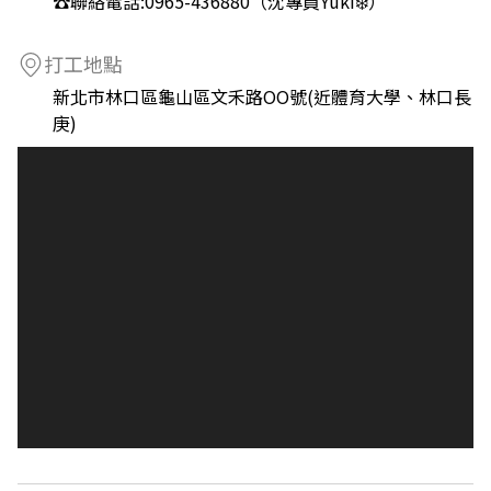
☎️聯絡電話:0965-436880（沈專員Yuki❄️）
打工地點
新北市林口區龜山區文禾路OO號(近體育大學、林口長
庚)