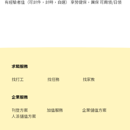
工八路(近醒吾科大) ▬▬▬▬▬▬▬▬▬▬▬▬ 諮詢專線:03-438-
有經驗者佳（可計件，計時，自選） 享勞健保，團保 可周領/日領
紀，中山路站】 ---------------------------------------- 📌 工作內
5235#12 (曾小姐) 🅻🅸🅽🅴: 0906-163-268 曾曾 另有更多優質職缺
容 ▪️機台操作 ▪️包裝作業 ▪️產品測試 ▪️顯微鏡檢驗 💚【求職條
📞歡迎來電報名 ✨ 免費諮詢｜更多職缺歡迎洽詢
件】：.需穿全套無塵衣+手指套+戴手套.需半年內體檢正本，或是報
到一週內補上 (做滿一個月體檢補助650元) -------------------------
------------- 💵立即詢問·安心上班·免抽成💵 ✨ 招募專員｜樂活-
林小姐 💚 搜尋：0906873068
求職服務
找打工
找任務
找家教
企業服務
刊登方案
加值服務
企業儲值方案
人派儲值方案