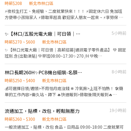
時薪$208
新北市林口區
⚡夜校生打工、免經驗、二度就業快來！！！ ⚡固定休六日 免加班
方便帶小孩陪家人 ⚡錄取率超高 歡迎家人朋友一起來 ~ ⚡享勞保 勞
退 團保 健保 三節福利 ⚡可隔日領 周領 手頭緊不擔心 ⚡近林口outel
騎車10分鐘 ⚡冷氣廠房 冷氣吹到爽 ✮工作地點 : 新北市林口區南勢
✨【林口/五股光電大廠｜可日領｜高薪招募】
5小時前
六鄰 建議有騎車 附近沒大眾運輸可到達 ✮工作內容 : 高級水果 裝箱
檢驗 貼標 理貨 出貨 (會久站走動 偶爾搬重) ✮工作時間 :
時薪$270 ~ $600
新北市林口區
09:00~18:00 (用餐60分鐘 / 免加班) ✮休假方式 : 固定休六日或是排
✨【林口光電大廠｜可日領｜高薪招募|通訊電子零件產品】 💚 固定
休八天假 ✮薪資待遇 : 時薪 200 排休額外多津貼1500$$ ✮用餐方式 :
班別.含(出勤津貼) 💚早班08:00~17:30✨270 /H 💚晚
自理 (有微波爐) 可以外出買 ☎手機：0907-101-915詹小姐 或加入
班:20:30~05:30✨300/H ✨長期穩定職缺．具轉正制度．加班機會多
好友搜尋 [0907101915] 請留言全名+電話+職缺截圖哦 專人為您服
-------------------------------------- 需配合加班，加班費另計加班
林口長期260H✨PCB機台組裝-名額稀少 要搶要快✨
8小時前
務呦~
可達【✔️$55K~100K】 -------------------------------------- ✔️ 做
五休二|輪組休|排休 ✔️ 免經驗可 ✔️ 工作穩定、錄取快 ✔️餐費補貼
時薪$250 ~ $400
新北市林口區
【美食街餐廳用餐，每餐80公司補助40，上下午間休10分鐘休息1
💰可選擇日領/週領>不用怕月底沒錢 ❄ 冷氣房>上班不怕熱！ 🛠簡
小時】 ✔️免學歷 ✔️免輪班 ✔️冷氣廠房 ✔️免費健身房 ✔️免費交通車 -
單的工作內容>需久站、蹲下 🔥快速報到>錄取後隔天報到🔥
------------------------------------- 📍 💚【工作地點】：林口工四
━━━━━薪資━━━━━ 💰時薪 💲260元 ⭕平日需配合加班(加
路➡️(近醒吾科大.林口三井outlet) 💚【工作地點】：五股五工六路
班費另計) 8H領👉2080 / 12H領👉3120 ━━━━━工作時間
流通加工，貼標，改包，輕鬆無壓力
19小時前
➡️(近宏匯廣場) 📍日班交通車 💚【中和，景安站，遠東世紀】【台
━━━━━ 📅固定休假：周休二日 🕘【上班時間】 週一～週五
北線，民權西路站】 💚【土城/三峽線，復興路/大勇街/永寧站】 💚
08:00～17:00 (需配合加班) ━━━━━工作內容━━━━━ ➊鎖機
時薪$260 ~ $300
新北市林口區
【龍華線，龍華科大站】【光啟線，光啟高中站】 💚【新莊/泰山
台螺絲.設備組裝 ➋物料管理人員 ✅可日領/周領 📍工作地點：林口
一般流通加工，貼標，改包 食品，日用品 09:00-18:00 二度就業可
線，丹鳳站，文程廣場站】 📍夜班交通車 💚【中和夜班，遠東世