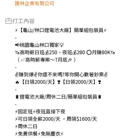
匯林企業有限公司
打工內容
⚡【龜山/林口鋰電池大廠】簡單組包裝員⚡
-
📢桃園龜山林口獨家💡
🦄高時薪日班💰250、夜班💰280 ⭕️月賺80K🦄
（ ✅高時薪專案～7月底🎉 ）
-
✌️賺到爆✌️你還不來嗎?等你開心數著鈔票✌️
🔥【日領2000/天】❣️【日領2000/天】❣️
-
🔋鋰電池大廠/周休二日/簡單組包裝員🔋
-
⚡️固定班⚡️夜班直接下夜
⚡️可日領全薪2000/天 ，周領$1600/天
⚡️周休二日
⚡️免費供餐⚡免無塵衣⚡️