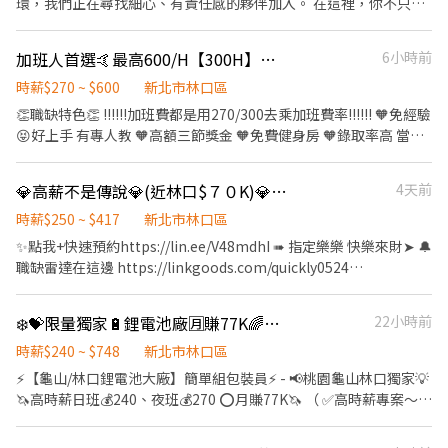
環，我們正在尋找細心、有責任感的夥伴加入。 在這裡，你不只是
08:30~17:30 薪資：270/H~450/H 月約：$47,520~$81,000 夜班：
一個包貨員。為了讓你徹底了解我們的商品與運作邏輯，初期將以
20:30~05:30 薪資：300/H~500/H 月約：$52,800~$100,000 ▶️休
「現場進出貨與流程熟悉」為主；當你練就一身紮實的基本功後，
加班人首選🤙最高600/H【300H】🤙五股科技廠免輪班✅錄取快速🚌新手友善
6小時前
假制度：做五休二(非六日) ▶️休息時間：間休10分、用餐60分 ▶️工
我們將逐步培訓你參與「客服與行政」作業，讓你的職涯技能持續
作重點：每月10日發薪、久站久坐、全套無塵衣(冷氣超冷不怕
升級！ 【你的主要任務：階段性成長】 📦 第一階段：倉儲理貨與品
時薪$270 ~ $600
新北市林口區
熱!)、顯微鏡(電腦螢幕)、訂單量加班 - 【💛南希陪你找工作｜安心
質把關（打好基本功） 精準出貨：負責日常進出貨作業、揀貨與包
👏職缺特色👏 !!!!!!加班費都是用270/300去乘加班費率!!!!!! 🧡免經驗
又放心】 💬快速應徵：https://reurl.cc/aX4gWZ ✨手動加ʟɪɴᴇ：
貨，確保商品準確送達客戶手中。 品質控管：執行產品品管檢查。
😝好上手 有專人教 🧡高額三節獎金 🧡免費健身房 🧡錄取率高 當天
@646QHBNC (大小寫皆可) 📩加入後請留言：姓名｜電話｜出生年
（⚠️ 小提醒：此職務需配合搬運部分貨品，歡迎當作日常活動筋
即可知曉結果😇 🧡美食街用餐補助 超佛~(每餐$42) 👉班別/薪資(加
月日｜居住地｜職缺截圖 ☎️ 吳’s｜02-2208-6000 #2003 - 【免費
骨！） 庫存掌握：協助訂單備貨統計、定期的庫存管理與盤點作
班費直接用時薪加乘) : ☀️日班:08:30-17:30 💲270/H 8H領👉2160
交通車接駁路線】【五股-日班】 台北線｜07:45民權西路站(摩斯)
💎高薪不是傳說💎(近林口$７０K)💎週休六日💎免費供餐💎周領$10000
4天前
業。 💻 第二階段：行政營運與客服支援（技能再升級） 數據與表
☀️午班:15:00-24:00 💲280/H 8H領👉2240 🌚夜班:20:30-05:30
單：協助訂單管理與簡易報表、表單製作。 客服與行政：熟悉現場
💲300/H 8H領👉2400 (需再早班實習3-7天) ⭐上午下午各10分鐘
時薪$250 ~ $417
新北市林口區
作業後，將視情況安排執行客服回覆與行政相關支援。 團隊協作：
中午休1小時 🏝️休假制度:排休8-10天 👉工作內容: 操作機台/組裝/
✨點我+快速預約https://lin.ee/V48mdhI ➠ 指定樂樂 快樂來財➤ 🔔
其他主管交辦事項，與團隊一起解決營運上的大小事。 【我們在找
包裝/測試/顯微鏡作業 🔹需穿全套無塵衣+手指套+戴手套 🔹需配合
職缺雷達在這邊 https://linkgoods.com/quickly0524
這樣的你】 細心負責：面對繁雜的訂單與商品，能保持耐心與細緻
加班(加班費另計) 🔹需半年內體檢正本(可後補)可申請補助650元 🔶
━━━━━【安心求職 ♥ 免服務費】━━━━━ 🔔請洽專線
度。 靈活彈性：願意配合現場實際情況，彈性調配每日的工作優先
工作地點: ➊林口工四路 (近醒吾科大.林口三井outlet) ➋五股五工六
☎️0965-083880 樂樂 ✉️ ID:@588wdhkl 一定要加@】 ☑️手機號碼
順序。 願意學習：不排斥體力活，且對電商後台行政、客服作業有
❄️💝限量獨家🔋鋰電池廠🈷️賺77K🌈日領全薪🙌簡單組包裝員🍱免費供餐⛱️直接下夜🍭
22小時前
路 🔹免費交通車接送【中和.台北.土城.三峽.迴龍】 🔹有員工機車停
搜尋可直接加好友 ➖➖➖➖➖➖➖➖➖➖➖➖➖➖➖ 【水冷第一把交椅】
學習熱忱。 【公司官網】 https://www.jessica94daily.com (歡迎
車場 請截圖+賴聯絡: 0906163268(曾小姐) 另有更多優質職缺🥰歡
AI散熱王✨獨家開缺 高時薪⭐日班250H｜周領高達$10000 ❤️周休二
時薪$240 ~ $748
新北市林口區
先至官網逛逛，了解我們正在熱賣的優質商品！)
迎私訊洽詢
日❤️簡單上手 ❤️無經驗可❤️免學經歷 ❤️免費供餐❤️高錄取率
⚡【龜山/林口鋰電池大廠】簡單組包裝員⚡ - 📢桃園龜山林口獨家💡
━━━━━━━━━━━━━━━━━━━━ 【工作地點】：龜山
🦄高時薪日班💰240、夜班💰270 ⭕️月賺77K🦄 （ ✅高時薪專案～9
區頂湖三街 【產業類別】：電腦散熱片、電競水冷散熱器 【休息時
月底🎉 ） - ✌️賺到爆✌️你還不來嗎?等你開心數著鈔票✌️ 🔥【日領
間】：用餐40分，上下午各10分 【上班時間/薪資結構】-含津貼及
1920/天】❣️ - 🔋鋰電池大廠/周休二日/簡單組包裝員🔋 - ⚡️固定班⚡️