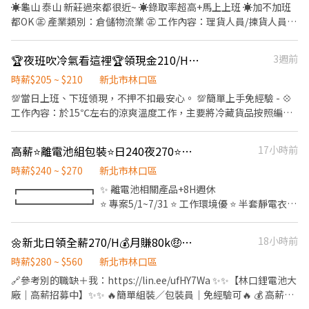
13:30(1小時.休息時間不支薪） 💰 時薪 NT$200 Ps. ✔️ 上班時間依
☀️龜山 泰山 新莊過來都很近~ ☀️錄取率超高+馬上上班 ☀️加不加班
現場狀況而定，必要時會縮短時數.提前下班或延後 ✔️ 基本上不會，
都OK ㊣ 產業類別：倉儲物流業 ㊣ 工作內容：理貨人員/揀貨人員/
除非有特定狀況。 📌 小提醒： 🚫 活動中不滑手機，專心陪伴小朋
貼標上架/進貨 (超級簡單) ❤️上班時間： 早班 08:00-17:00 晚班
友！ ⌚ 請準時報到，不遲到不早退 😊 保持笑容與禮貌，遇事主動協
09:30-18:30 小夜班 16:00-01:00 大夜班 00:30-09:00 ❤️薪資福利：
🏆夜班吹冷氣看這裡🏆領現金210/H🏆近林口長庚🏆冷藏理貨員B2
3週前
助 💡 若第一次參與，會簡單教學＋分工安排 📢 喜歡孩子、有責任
早晚班時薪260，平均領薪45760起 小夜班時薪280，平均領薪
感的你，千萬別錯過！ 有幼教經驗及參加過其他活動優先錄取！！
49280起 大夜班時薪300，平均領薪52800起 ❤️休假方式：排休8-
時薪$205 ~ $210
新北市林口區
職缺還在都是有缺 麻煩先投履歷 謝謝🙏
11天(依紅字天數排休，其中3-4天可自排) ❤️工作條件：走動式工
💯當日上班、下班領現，不押不扣最安心。 💯簡單上手免經驗 - 💠
作、搬重(不超過20公斤) ❤️工作地點：文信路(體育大學2分鐘)
工作內容：於15℃左右的涼爽溫度工作，主要將冷藏貨品按照編號
............24hr內賴快速回覆............... ☎️☎️ 加好友搜尋: @969mzhdi《截
分類堆疊於籠車，免經驗輕鬆上手 💠工作地點：桃園市龜山區頂湖
圖or 告知-姓名+手機+區域+68》 手機直撥(專線): 02-66042845
一街22號(近國立體大、近大崗國中；聯華食品旁) 💠福利：勞保 (
高薪⭐️離電池組包裝⭐️日240夜270⭐️直接下夜⭐️免費供餐⭐️可週領5000
17小時前
一定要保，扣勞保費 $20/天) 💠工作時間&薪水:(周一19:00開線) -
2️⃣ 全班 ⏰19:30 - 05:00 ✔️ 下班領現$205/H - 3️⃣ 大夜⏰00:30 -
時薪$240 ~ $270
新北市林口區
05:00 ✔️ 下班領現$210/H - ⚠️需配合現場理貨作業結束⚠️
┏━━━━━━━┓ ✨ 離電池相關產品+8H週休
⭐️⭐️⭐️⭐️⬇️⬇️ 應徵方式看這邊⬇️⬇️ ⭐️⭐️⭐️⭐️ 1️⃣☎️【潔西專員】
┗━━━━━━━┛ ⭐️ 專案5/1~7/31 ⭐️ 工作環境優 ⭐️ 半套靜電衣 ⭐️
0906811333 / 官方 ʟɪɴᴇ ID ➤ @lisin888 （力信公司） 2️⃣線上應徵
週領$5000 ⭐️ 免費供餐 ⭐️ 長期可轉正 ⭐️ 有站有坐；久坐居多 ⭐️ 免費
https://lin.ee/jfRTCbq ☝️截圖職缺內容+ʟɪɴᴇ 詢問最快速
汽機車停車場 ━━━━━【職缺介紹】━━━━━ ✅工作地點：龜
🌼新北日領全薪270/H💰月賺80k🤑✔️免費停車場✔️周休二日✔️固定班
18小時前
山區文禾路 (近林口體育大學) ✅工作內容：組裝、包裝、測試、點
膠、焊錫 ✅工作時間： 日班 08:30~17:30 夜班 20:00~05:00 ✅薪資
時薪$280 ~ $560
新北市林口區
待遇： 日班 $240/H 約$44,240~64,400 (含加班津貼) 夜班 $270/H
🔗參考別的職缺＋我：https://lin.ee/ufHY7Wa ✨✨【林口鋰電池大
約$49,530~72,200 (含加班津貼) ✅休假制度：週休六日 ✅休息時
廠｜高薪招募中】✨✨ 🔥簡單組裝／包裝員｜免經驗可🔥 💰 高薪輕
間：用餐60分；上下午10分；加班用餐30分