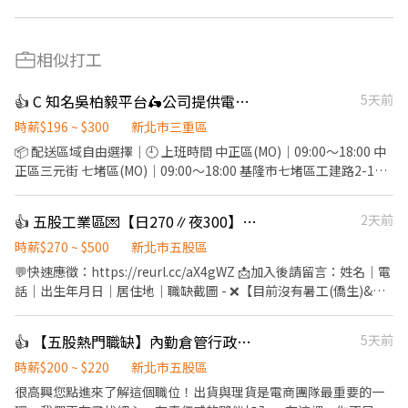
相似打工
👍 C 知名吳柏毅平台🛵公司提供電動機車、保底+獎金
5天前
時薪$196 ~ $300
新北市三重區
📦 配送區域自由選擇｜🕘 上班時間 中正區(MO)｜09:00～18:00 中
正區三元街 七堵區(MO)｜09:00～18:00 基隆市七堵區工建路2-1號
2樓 (急缺) 板橋區(MO)｜08:00～17:00 土城區永豐路2654-1號 土城
區(PC)｜08:00～17:00 板橋區大觀路一段28巷118號 (急缺) 中正區
👍 五股工業區💌【日270∥夜300】高錄取率⸝公司供餐⸝免學經歷⸝快速上班⸝周借支
2天前
(PC)｜08:00～17:00 三重區環河南路228號 三重區(PC)｜09:00～
18:00 三重區環河南路228號 蘆洲區(PC))｜08:00～17:00 三重區環
時薪$270 ~ $500
新北市五股區
河南路228號 ) 大安區(PC))｜信義區松德路257號 永和區(PC)｜ 中
💬快速應徵：https://reurl.cc/aX4gWZ 📩加入後請留言：姓名｜電
和區圓通路435巷3-15號 💰 制度： 35K 加上各種激勵獎金、全勤獎
話｜出生年月日｜居住地｜職缺截圖 - ❌【目前沒有暑工(僑生)&長
金 送件也有累計件數獎金 平均輕鬆月收 50K以上 💵 獎金多・訂單
期學生】❌ 荷包省省✅員工餐廳40/餐,有OK超商 貼心周領✅急用錢
多・收入穩！ 準時發薪 ✅ 每月15號帳上見 💳 ✨ 我們在找這樣的
供週借支 速戰速決✅夜班快速下夜(依學習狀況) 高錄取率✅快速上
👍 【五股熱門職缺】內勤倉管行政｜工作環境佳｜時薪200-220｜可現領週領
5天前
你： 想穩定賺高薪 動作快、時間觀念好 想多接多賺、越跑越順！ ⚡
班免等待 人人有機會✅免學經歷,專人教學 穩定有保障✅長期穩定皆
高薪直送你的口袋！ 👉 名額有限，快來加入我們吧！
可轉正 轉正福利多✅享年終、調薪、尾牙、員旅等.. - ▶️工作內容：
時薪$200 ~ $220
新北市五股區
光纖通訊；組包裝、測試、機台操作等.... ▶️工作地點：五股區五工
很高興您點進來了解這個職位！出貨與理貨是電商團隊最重要的一
六路**號➜近五股工業區、新莊副都新 ▶️工作時間： 日班：