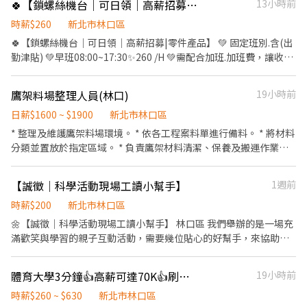
🍀【鎖螺絲機台｜可日領｜高薪招募|零件產品】
13小時前
加班- ➡️日班08:00~17:00 時薪250H 薪約$44,000~$70,000 ➖➖➖☀️
夜班直接下夜 ⚡️可日領全薪1920/天 ，周領$1500/天 ⚡️周休二日 ⚡️免
錯過會想哭，先報名止痛☀️➖➖➖ ⭕️享有勞、健保、團保勞退6％⭕️
費供餐⚡免無塵衣⚡️ ⚡️公司汽機車停車場 ✨近體育大學3分鐘 ✨近林
時薪$260
新北市林口區
☎️快速來電預約：0965-083880 ➤ 樂樂專員 官方@:@588wdhkl ➤
口長庚5分鐘 ✅享勞健保、勞退6% ✅滿三個月享三節禮品 - ▬▬▬
🍀【鎖螺絲機台｜可日領｜高薪招募|零件產品】 💚 固定班別.含(出
記得要加@ ☑️手機號碼搜尋可直接加好友
✍職務介紹✍▬▬▬ ⚜️工作地點：龜山區文禾路oo號 - ⚜️工作內
勤津貼) 💚早班08:00~17:30✨260 /H 💚需配合加班.加班費，讓收入
➖➖➖➖➖➖➖➖➖➖➖➖➖➖➖ ⭕️免費諮詢、仲介費、服務費 ⭕️享有勞
容：電腦平板手機鋰電池、組裝、簡易目檢 - ⚜️工作時間：(固定班)
up✨up✨ 💚長期職缺．伙食優良．冷氣廠房 ✨長期穩定職缺．加班
健保、團保勞退6％ ✔️實體門市經營、正規公司 ✔️高錄取、非詐
☀️日班08:30~17:30 🌙夜班20:00~05:00 - ⚜️薪資待遇：(含津貼/加
機會多 -------------------------------------- 📍工作地點 林口區工
騙、拒絕騙個資
鷹架料場整理人員(林口)
19小時前
班費) ☀️日班時薪$240 (加班時薪322-614) → 月收
八路 -------------------------------------- 📌 工作內容 1.組裝機台
$42,240~$68,608起 🌙夜班時薪$270 (加班時薪362-721) → 月收
(鎖螺絲) 2.物料人員撿貨出貨 --------------------------------------
日薪$1600 ~ $1900
新北市林口區
$47,520~$77,168起 - ⚜️休假制度：周休二日 - ⚜️用餐制度：免費供
✔️休假制度：周休二日，見紅休 ✔️提供預支，日領/周領(配合銀行
* 整理及維護鷹架料場環境。 * 依各工程案料單進行備料。 * 將材料
餐 (用餐60分鐘)間休上下各10分鐘 📅休假制度 週休二日（需配合加
不扣手續費)⭐ ✔️有組裝＆鎖螺絲經驗優先✅ ------------------------
分類並置放於指定區域。 * 負責鷹架材料清潔、保養及搬運作業。 *
班） - 📢名額有限｜額滿即止 歡迎報名+1快速上工 - ⚡【報名方式】
-------------- 💵立即詢問·安心上班·免抽成💵 ✨ 招募專員｜樂
配合主管交辦事項。
⚡ ╔═════ஓ๑♡๑ஓ ═════╗ 賴：job0965436880 加入後
活-林小姐 💚 搜尋：0906873068
留言：姓名、電話、居住區域、職缺截圖 ☎️聯絡電話:0965-
【誠徵｜科學活動現場工讀小幫手】
1週前
436880（沈專員Yuki❄️）
時薪$200
新北市林口區
🌼【誠徵｜科學活動現場工讀小幫手】 林口區 我們舉辦的是一場充
滿歡笑與學習的親子互動活動，需要幾位貼心的好幫手，來協助活
動順利進行。 👶 工作內容： ✔️ 引導孩子與家長參與遊戲 ✔️ 協助道
具使用與簡單說明 ✔️ 維持現場秩序、陪同孩子體驗 📍 活動地點：
體育大學3分鐘👍高薪可達70K👍刷條碼貼標籤👍可日領周領
19小時前
林口區竹林山寺鶴齡交誼中心 📍 活動地址：新北市林口區竹林路
323號 📆 日期與時間：8/15(六） 8:00-17:00 休息時間：12:30-
時薪$260 ~ $630
新北市林口區