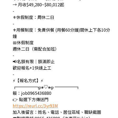
→ 月收$49,280~$80,012起
-
⚜️休假制度：周休二日
-
⚜️用餐制度：免費供餐 (用餐60分鐘)間休上下各10分
鐘
📅休假制度
週休二日（需配合加班）
-
📢名額有限｜額滿即止
歡迎報名+1快速上工
-
⚡【報名方式】⚡
╔═════ஓ๑♡๑ஓ ═════╗
賴：job0965436880
👉 點選下方傳送門
https://reurl.cc/3yr93M
加入後留言：姓名、電話、居住區域、職缺截圖