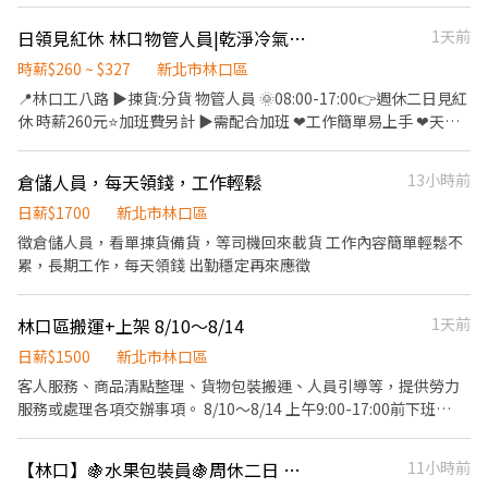
鬆賺 ☀️ 日班時薪 $240｜月賺約 43K～70K+ 🌙 夜班時薪 $270｜月
賺約 48K～80K+ ⚡ 工作優勢 ✔ 固定班別（免輪班） ✔ 日領全薪 ✔
日領見紅休 林口物管人員|乾淨冷氣廠房|線上書審
1天前
周休二日 ✔ 免費供餐 ✔ 免穿無塵衣 ✔ 汽機車免費停車 ✔ 表現佳有
轉正機會 🎁 完整福利 ✔ 勞保／健保／勞退6% ✔ 任職滿3個月享三
時薪$260 ~ $327
新北市林口區
節禮品 📍 工作地點 林口 文禾路（近體育大學3分鐘／林口長庚5分
📍林口工八路 ▶揀貨:分貨 物管人員 🌞08:00-17:00👉週休二日見紅
鐘） 🛠 工作內容 電腦、平板、手機鋰電池 ➡ 組裝作業／簡單目檢
休 時薪260元⭐加班費另計 ▶需配合加班 ❤工作簡單易上手 ❤天天
➡ 操作簡單好上手 ⏰ 上班時間（固定班） ☀️ 日班｜08:30～17:30
領薪免行政費 ❤乾淨冷氣廠房 意者投履歷、電洽:蔡小姐 📞0902-
🌙 夜班｜20:30～05:30 🍱 用餐時間60分鐘 ☕ 上下班各間休10分鐘
328-212 ☎️03-4385235*14
倉儲人員，每天領錢，工作輕鬆
13小時前
📌 快速報名面試｜請聯絡黃小姐 📱電話：0965-589-880 📱 瀨 ID：
@521qbdxk 🔗 官方瀨傳送門：https://lin.ee/ufHY7Wa
日薪$1700
新北市林口區
徵倉儲人員，看單揀貨備貨，等司機回來載貨 工作內容簡單輕鬆不
累，長期工作，每天領錢 出勤穩定再來應徵
林口區搬運+上架 8/10～8/14
1天前
日薪$1500
新北市林口區
客人服務、商品清點整理、貨物包裝搬運、人員引導等，提供勞力
服務或處理各項交辦事項。 8/10～8/14 上午9:00-17:00前下班
$1500 中間有午休～ 有提供午餐 工作內容：上架檔案+搬運 地址：
新北市林口區仁愛路一段 2號
【林口】🍇水果包裝員🍇周休二日 免加班🍇天天領1600🍇周周領5000
11小時前