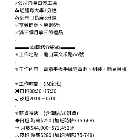
⚡️公司汽機車停車場
🛵近體育大學3分鐘
🛵近林口長庚5分鐘
✅享勞健保、勞退6%
✅滿三個月享三節禮品
-
▬▬▬✍職務介紹✍▬▬▬
⚜️工作地點：龜山區文禾路oo號
-
⚜️工作內容：電腦平板手機鋰電池、組裝、簡易目檢
-
⚜️工作時間：(固定班)
☀️日班08:30~17:30
🌙夜班20:00~05:00
-
⚜️薪資待遇：(含津貼/加班費)
☀️日班:時薪$250 (加班時薪335-668)
→ 月收$44,000~$71,452起
🌙夜班:時薪$280 (加班時薪375-748)