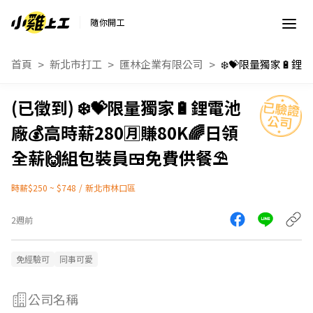
隨你開工
首頁
新北市打工
匯林企業有限公司
❄️💝限量獨家🔋鋰電池
廠💰高時薪280🈷️賺80K🌈日領
全薪🙌組包裝員🍱免費供餐⛱️
時薪$250 ~ $748
/
新北市林口區
2週前
免經驗可
同事可愛
公司名稱