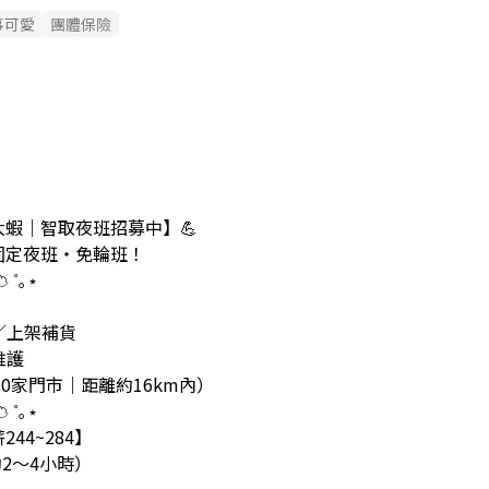
事可愛
團體保險
大蝦｜智取夜班招募中】💪
固定夜班・免輪班！
 ˚｡⋆
／上架補貨
維護
10家門市｜距離約16km內）
 ˚｡⋆
44~284】
0（約2～4小時）