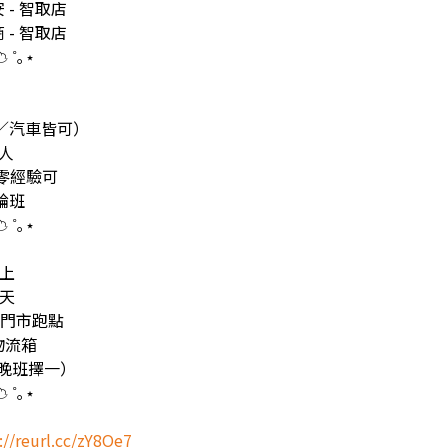
- 智取店
- 智取店
 ˚｡⋆
車／汽車皆可）
 人
｜零經驗可
輪班
 ˚｡⋆
以上
1天
內門市跑點
g物流箱
/晚班擇一）
 ˚｡⋆
://reurl.cc/zY8Oe7