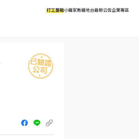
打工兼職
小雞家教
雞地台
最新公告
企業專區
募