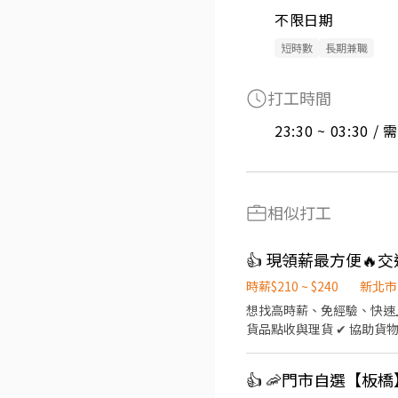
不限日期
短時數
長期兼職
打工時間
23:30 ~ 03:30 
相似打工
👍 現領薪最方便🔥
時薪$210 ~ $240
新北市
想找高時薪、免經驗、快速上
貨品點收與理貨 ✔ 協助貨物
可，新手也能快速上手 ✅ 
入詢問並報班快速上工！ 立即