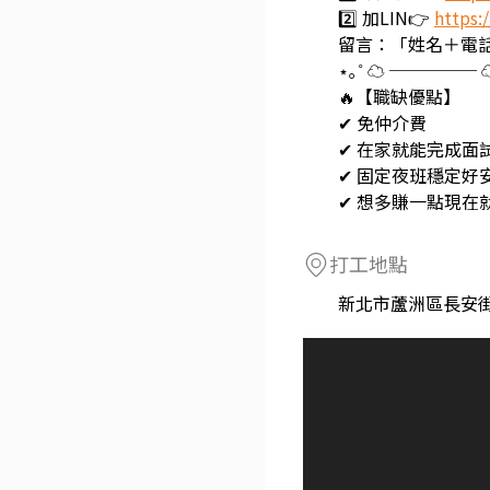
2️⃣ 加LIN👉
https:
留言：「姓名＋電
⋆｡˚ ☁️ ───── ☁️
🔥【職缺優點】
✔ 免仲介費
✔ 在家就能完成面
✔ 固定夜班穩定好
✔ 想多賺一點現在
打工地點
新北市蘆洲區長安街