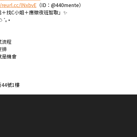
//reurl.cc/lNxbvE
（ID：@440mente）
話＋找C小姐＋應徵夜班智取」✨
 ˚｡⋆
試流程
安排
就是機會
44號1樓