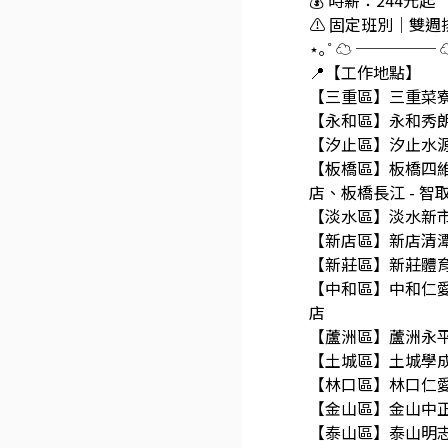
💰 時薪：244元起
⚠️ 固定班別｜雙
⋆｡˚ ☁️ ───── ☁️
📍【工作地點】
【三重區】三重菜寮 
【永和區】永和秀朗 
【汐止區】汐止水源 
【板橋區】板橋四維 
店、板橋長江 - 智
【淡水區】淡水新市 
【新店區】新店清潭 
【新莊區】新莊體育 
【中和區】中和仁愛 
店
【蘆洲區】蘆洲永平 
【土城區】土城學成 
【林口區】林口仁愛 
【金山區】金山中正 
【泰山區】泰山明志 