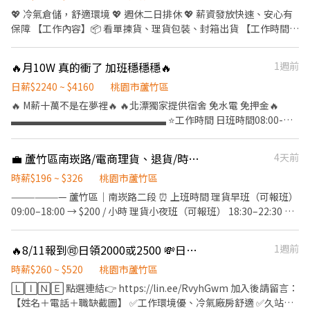
💖 冷氣倉儲，舒適環境 💖 週休二日排休 💖 薪資發放快速、安心有
保障 【工作內容】📦 看單揀貨、理貨包裝、封箱出貨 【工作時間】
🕘 早班 09:00-18:00 【工作地點】📍 南崁路二段 【用餐制度】🍴 自
理，可外出 【薪資計算】💰 時薪200-220元 【領薪方式】💵 可日
🔥月10W 真的衝了 加班穩穩穩🔥
1週前
領、週領、或隔月5號領薪 【休假制度】 A班：休六日 B班：休一二
C班：休三四 D班：休五六 ✨ 表現佳 → 調薪機會高 ✨ 提供機車位 ✨
日薪$2240 ~ $4160
桃園市蘆竹區
環境舒適、工作簡單好上手 📲 截圖此職缺 + 姓名 🔍 搜尋ID：0978-
🔥 M薪十萬不是在夢裡🔥 🔥北漂獨家提供宿舍 免水電 免押金🔥
838-339 🌼 人資部-涂小姐
▃▃▃▃▃▃▃▃▃▃▃▃▃▃▃▃ ⭐️工作時間 日班時間08:00-
20:00時薪210 中班時間:14:30-12:00時薪240 夜班時間20:00-08:00
時薪260 ⭐️ 日班加班穩拿80k 夜班加班穩拿100k
💼 蘆竹區南崁路/電商理貨、退貨/時薪200/固定早班/空調倉/民生用品
4天前
▃▃▃▃▃▃▃▃▃▃▃▃▃▃▃▃ ⭐️可現金 日領全薪 周領最高1
萬 ⭐️穩定加班 供住宿 免伙食 ⭐️休假:周休二日(多班可選) ⭐️工作地點:
時薪$196 ~ $326
桃園市蘆竹區
大園 蘆竹 湖口 ⭐️交通車地點:桃園 中壢 內壢 平鎮.
——————— 蘆竹區｜南崁路二段 ⏰ 上班時間 理貨早班（可報班）
▃▃▃▃▃▃▃▃▃▃▃▃▃▃▃▃ #提供住宿 #高額週領一萬 #現
09:00–18:00 → $200 / 小時 理貨小夜班（可報班） 18:30–22:30 →
金 #桃園 #八德 #大湳 #日領現金 #立即上工
$220 / 小時 📅 休假方式 退貨人員:排休六日(常溫) 💼【工作內容】
▃▃▃▃▃▃▃▃▃▃▃▃▃▃▃▃ 加上我的官方：tseng0411 電
1.收取退回倉庫的商品負責退貨商品點收 2.商品外觀檢驗及異常回
🔥8/11報到🉑️日領2000或2500 💸日210中240夜260加班多🍱供餐
1週前
話：0906825976 專員：威先生 https://lin.ee/5eFUoLO
報。 3.條碼掃描（PDA）及資料核對 4.配合現場作業及主管交辦事
項 理貨B班:固定休一二（空調） 理貨C班:固定休三四（空調） 💼 工
時薪$260 ~ $520
桃園市蘆竹區
作內容 QC / 揀貨 / 刷條碼 🍱 用餐：外出自理 ——————— 洽詢專
🄻🄸🄽🄴 點選連結👉 https://lin.ee/RvyhGwm 加入後請留言：
線： 0978.838.389 楊小姐 (可加好友洽詢)
【姓名＋電話＋職缺截圖】 ✅工作環境優、冷氣廠房舒適 ✅久站久