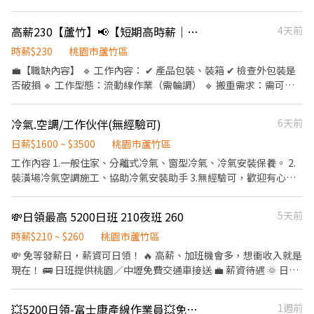
坐都有 ✅固定班免輪班 ✅不限學歷、書審即可 ✅免費供餐、用餐選
擇多樣化 🕵️工作內容-SMT生產線設備操作、產品組裝／測試／檢驗
高薪230【蘆竹】📢【短期高時薪｜洗衣精球包裝員｜可週領】📢
4天前
📆休假制度-周休二日 💰發薪制度-每月10號發薪(薪資可以達6萬~8
萬) ☑️日班-08:00~17:30 (加班18:00~20:00) ☑️夜班-20:00~ 05:30(加
時薪$230
桃園市蘆竹區
班06:00~08:00) 🍱午餐用餐-12:00~13:30 ⭐⭐⭐日領金額⭐⭐⭐ 💸日
💼【職缺內容】 🔹 工作內容： ✔ 產品包裝、裝箱 ✔ 檢查外包裝是
班8H 1500 💸日班12H 2000 💸夜班8H 1800 💸夜班12H 2500 🍱中
否破損 🔹 工作型態：流動線作業（需輪調） 🔹 搬重需求：需可搬
餐餐廳刷卡用餐，也有全家/拉亞漢堡，公司補助90元，超過90元請
重 （約4公斤洗衣精／洗衣膠囊較輕） 👉 無法搬重者不適合
自付 🍱宵夜餐免費，夜班有加班者(06:00~08:00)，給予早餐補助40
━━━━━━━━━━━━━━ ⏰【工作時間】 常日班 08:00－
冷氣.空調/工作伙伴(無經驗可)
6天前
元
17:00 ━━━━━━━━━━━━━━ 💰【薪資待遇】 時薪220 +
專案津貼10元 = 💵 230元/時 🍱 餐費扣50元/天 💵 支薪方式：可週
日薪$1600 ~ $3500
桃園市蘆竹區
領全薪 ━━━━━━━━━━━━━━ 📅【休假制度】 週休二日
工作內容 1.一般住家、分離式冷氣、窗型冷氣、冷氣安裝保養。 2.
🍱【用餐方式】 統一訂便當 🚗【交通資訊】 ✔ 廠區內有機車停車位
裝潢場冷氣空調施工、協助冷氣安裝助手 3.無經驗可，歡迎有心學
✔ 廠外路邊停車格充足 ━━━━━━━━━━━━━━ ⚠️【應徵前
習工作伙伴加入。 工作地點：桃園、蘆竹 工作伙食：供中餐飲料
須知】 請確認可接受以下規定再投遞： ✔ 需穿著員工制服（上衣）
💸日領最高 5200日班 210夜班 260
5天前
及安全鞋（公司提供） ✔ 不可留長指甲、塗指甲油 ✔ 不可配戴手
錶、戒指、耳環、項鍊等飾品 ━━━━━━━━━━━━━━ 📌 短
時薪$210 ~ $260
桃園市蘆竹區
期約2個月，名額有限，額滿為止！ 📩 有興趣歡迎立即私訊／報名
💸 免等發薪日，薪資可日領！ 🔥 高薪、加班機會多，想衝收入就是
🔽🔽如何應徵?🔽🔽🔽 應徵方式👉趕快點連結留言報名喔！
現在！ 🚌 日班提供桃園／中壢免費交通車接送 💼 薪資待遇 🌞 日班
https://lin.ee/L61OXnF 或加 @nhy5896h ♡截圖職缺文♡私訊留
210 H 💰 平日最高2240 元 💰 週六最高3780 元 💰 週日最高4200 元
下 ⌜姓名✚電話 指名安小姐
🌙 夜班260H 💰 平日最高約 2770 元 💰 週六最高約 4690 元 💰 週日
💥5200日領-富士康產線作業員💥免費供餐💥提供住宿可日領
1週前