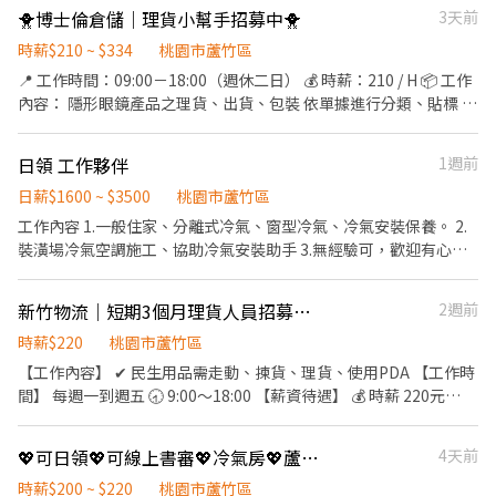
260/時 平日：2080-2770元、週六:3300-4690、週日：4160-5200
🐥博士倫倉儲｜理貨小幫手招募中🐥
3天前
時薪260 日領:平日2770週六4680週日5200 🔥月平均:60940-
元 日班 08:00–17:30（加班至20:00） 夜班 20:00–05:30（加班至
104600 (夜班隔天下夜) 🔥可日領全薪 週領上限業界最高一萬 進入
08:00） 🔺桃園、中壢有免費交通車 🔺免費供餐、免無塵服 🔺提供
時薪$210 ~ $334
桃園市蘆竹區
百大企業 訂單加班長期穩定 宿舍超溫馨 一卡皮箱可入住 🔥工作地
員工宿舍免押金免水電 🔺提供日領、週領 🔺書審報名 🔺無經驗可 --
📍 工作時間：09:00－18:00（週休二日） 💰 時薪：210 / H 📦 工作
點：大園 蘆竹 湖口 🔥交通車地點：桃園 中壢 內壢 平鎮 ▃▃▃▃▃
--------------------------- 🌸聯絡方式 電話:0980865986 盧小姐 🌟
內容： 隱形眼鏡產品之理貨、出貨、包裝 依單據進行分類、貼標 倉
報名資訊 ▃▃▃▃▃ 🔥賴 ID：0906855976 🔥手機：0906855976
加賴詢問更多職缺: 🔺ID:0980865986 🔺ID:@475jrwew
庫環境乾淨、作業流程固定 簡單易上手，提供教育訓練 🍱 午餐自理
紀先生 🔥https://lin.ee/r2EHPZ7🔥
（可協助代訂便當） 🎯 長期穩定工作，固定班別，不須輪班 👤 需
日領 工作夥伴
1週前
求條件： 踏實肯做、配合度高 能搬運中輕量物品 有倉儲作業經驗佳
日薪$1600 ~ $3500
（無經驗也可） 📍 工作地點：博士倫倉儲中心（可提供實際地址）
桃園市蘆竹區
工作內容 1.一般住家、分離式冷氣、窗型冷氣、冷氣安裝保養。 2.
裝潢場冷氣空調施工、協助冷氣安裝助手 3.無經驗可，歡迎有心學
習工作伙伴加入。 工作地點：桃園、蘆竹 工作伙食：供中餐飲料
新竹物流｜短期3個月理貨人員招募（長興B倉）
2週前
時薪$220
桃園市蘆竹區
【工作內容】 ✔ 民生用品需走動、揀貨、理貨、使用PDA 【工作時
間】 每週一到週五 🕣 9:00～18:00 【薪資待遇】 💰 時薪 220元
【需求人數】 👥 1名 【工作性質】 ✔ 短期派遣 ✔ 穩定班別 ⚠️會使
用PDA優先錄取 ⚠️可接受偶搬重物（約20kg) ⚠️可接受常溫環境
💖可日領💖可線上書審💖冷氣房💖蘆竹區！時薪200-220！
4天前
（約30度）
時薪$200 ~ $220
桃園市蘆竹區