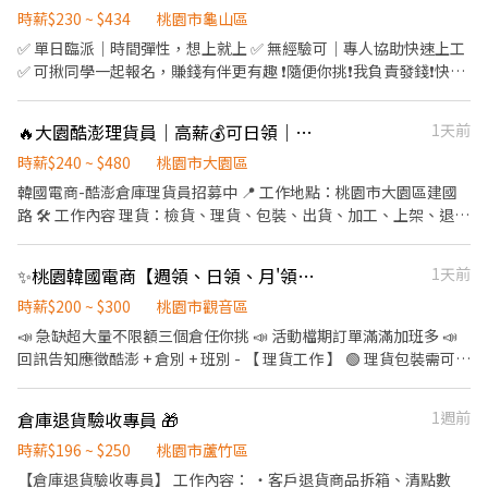
09:00－18:00➡️ NT$230 午班｜13:00－20:00、14:00－23:00➡️
時薪$230 ~ $434
桃園市龜山區
NT$230 晚班｜17:30－22:30➡️ NT$260 夜班｜21:00－06:00、
✅ 單日臨派｜時間彈性，想上就上 ✅ 無經驗可｜專人協助快速上工
23:00－08:00、00:00－08:00➡️ NT$260 📍桃園市龜山區頂湖二街
✅ 可揪同學一起報名，賺錢有伴更有趣 ❗️隨便你挑❗️我負責發錢❗️快找
66巷 ------------------------------ 🔥快來把財神接回家🔥 𝑳𝒊𝒏𝒆 𝒊𝒅
同學一起來⚡ ❤️多時段讓你選❤️ ------------------------------------
📲：@174fxrus (要加@) DAISY 電話📞：0912126817 張小姐 加入
------ 龜山 🕒 上班時段 (休息時間不記薪) 💸時薪260💸專區 晚短班:
🔥大園酷澎理貨員｜高薪💰可日領｜免費供餐🍱｜快速上工🚀酷MH
1天前
後請截圖職缺文➡️私訊留下 ⌜姓名✚電話⌟ 謝謝❤️ #搞笑專員陪你抬
17:30－22:30 夜班: 00:00－08:00 夜11班:23:00－08:00 晚9班：
槓 #免諮詢費
21:00－06:00 ~~~~~~~~~~~~~~~~~~~~~~~~~~~~~~ 💸時薪230💸
時薪$240 ~ $480
桃園市大園區
專區 早9班：09:00 － 18:00 早8班：08:00 －17:00 午13班：13:00
韓國電商-酷澎倉庫理貨員招募中 📍 工作地點：桃園市大園區建國
－20:00 午14班：14:00－23:00 工作內容: 簡單分貨＋包裹整理 工作
路 🛠 工作內容 理貨：檢貨、理貨、包裝、出貨、加工、上架、退貨
地點： 📍地址: 桃園市龜山區頂湖二街
⏰ 工作時間 日班：08:00–17:00 晚班：18:00–03:00 💰 薪資待遇 日
━━━━━━━━━━━━━━━━━━━━━ ⚡酷財神系列⚡單日
班時薪 210元 晚班時薪 240元 另有堆高機津貼 20元 （需通過訓
✨桃園韓國電商【週領、日領、月'領、現金、匯款】【假日班皆有】交通車🩷
1天前
津貼加碼250~600💸 🕒 上班時段 ▪ 早班：08:00 - 17:00｜時薪
練） 📅 休假制度 排休制，每月 8–10 天 🎁 工作福利 1.免費供餐 2.
$210 ▪ 晚班：18:00 - 03:00｜時薪 $240 地址: 桃1📍桃園市大園區
廠區配備大電風扇，環境不悶熱 3.多條免費交通車路線，通勤免煩
時薪$200 ~ $300
桃園市觀音區
建國路 桃3📍桃園市大園區中山南路 桃4📍桃園市觀音區玉林路一段
惱 📲 應徵方式 加 官方ID ➜ @446nvivi ☎ 聯絡人：艾瑞克 0968-
📣 急缺超大量不限額三個倉任你挑 📣 活動檔期訂單滿滿加班多 📣
桃5📍桃園市觀音區寶倉街 桃6📍桃園市大園區航翔路 RC8📍桃園市
932-939 📩 報名格式：【姓名＋電話＋職缺截圖】
回訊告知應徵酷澎 + 倉別 + 班別 - 【 理貨工作 】 🟢 理貨包裝需可接
楊梅區環東路 桃9📍桃園市大園區建國路 桃17📍桃園市大園區開和
受久站 / 久走 / 搬重 🟢 以下薪資須另扣保險 / 手續費 🟢 pda撿貨、
路 ━━━━━━━━━━━━━━━━━━━━━ ❤️𝑳𝒊𝒏𝒆 𝑰𝑫：
理貨、包裝 🟢早/晚班提供交通車接駁 交通車路線 (
【@317tpzqd】明熙-Blue專員 加入後請留下您的姓名+電話+職缺
倉庫退貨驗收專員 🎁
1週前
https://reurl.cc/rErN4Z ) 🟢【 臨時工 】任何倉都沒有提供交通車
截圖 以便專員快速替你登記報班🙏 1對1專人為您服務😁 真心不騙
服務 - 【 上班地點 】 🔔 桃園 1 倉 : 大園建國路 (5F) ( 周休、假日早
時薪$196 ~ $250
桃園市蘆竹區
⭕️免費諮詢 ❌無收取仲介費
班 ) 🔔 桃園 3 倉 : 大園中山南路 ( 假日班 ) 🔔 桃園 4 倉 : 觀音區玉林
【倉庫退貨驗收專員】 工作內容： ・客戶退貨商品拆箱、清點數