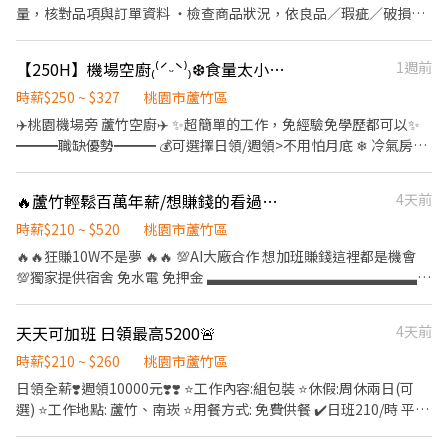
路 🔔 桃園 5 倉：觀音寶倉街 ( 可周休、假日班 ) 🔔 桃園 6 倉：大園
量，核對品項與訂單資料 ・檢查商品狀況，依良品／瑕疵／破損分
航翔路 🔔 桃園 7 倉：楊梅環東路 🔔 桃園 9 倉：大園區建國路 (3'F)
類處理 ・退貨資料建檔登錄系統 ・異常狀況（少件、破損、錯品）
🔔 桃園 10 倉：觀音區玉林路一段 🔔 桃園 12 倉：楊梅區環東路 (7
主動回報主管 ・倉庫環境整理維護 應徵條件： ・不限學歷經驗，到
【250H】機場空廚₍⁽ˊᵕˋ⁾₎❆食量太小別來🙋‍♀️24H免費供餐冷氣房 多種班別
1週前
倉樓下) 🔔 桃園 17 倉：大園區開和路 ( 限排休 ) 🔔 桃園 RC8：楊梅
職有人帶訓，新手可放心應徵 ・個性細心、有耐心，能配合久站、
區環東路 (4'F) ( 後面有寫缺長派才有缺，沒標註的都是無缺額 ) - ((
搬運貨物 ・會基本手機及電腦操作 ・有倉儲、超商、超市理貨經驗
時薪$250 ~ $327
桃園市蘆竹區
堆高機需有證照及回訓證明 )) - 【 休假方式 】 周一至周日排休，一
者優先
✈️桃園機場旁 蘆竹空廚✈️ ✨超簡單的工作，免經驗免學歷都可以✨
個月排休 8 ~ 10 天，單位報到當天由主管分配 - 【 工作時間 】 早班
━━━職缺優勢━━━ 💰可選擇日領/週領>不用怕月底 ❄ 冷氣房>
08 : 00 - 17 : 00 排休 $ 210 周休 $ 200 晚班 18 : 00 - 03 : 00 排休 $
上班不怕熱！ 🛠簡單的工作內容>需久站，免學歷、免經驗 🍱免費
240 周休 $ 230 ( 假日班固定上六日 ) - ♦️ 用餐：免費供餐 ♦️ 冰箱、
24H員工餐>上班前/下班後都能去吃吃到飽！ ━━工作介紹━━ 📍
微波爐、外出用餐、有上鎖置物櫃 - ▶ —————【應徵方式】
🔥蘆竹輕鬆百萬年薪/想賺錢的看過來/免費供餐/免費交通車🔥
4天前
地點： 桃園市蘆竹區海山路 ✈️ 工作內容： ▸冷熱配：製作冷食OR熱
————— ◀ ⭐ 點選立即應徵或線上詢問此職缺 ⭐ 也可以加賴官方詢
食，擺放到餐盒裡面 ▸排餐：將包裝好的食物組裝成套餐 冷食熱食
時薪$210 ~ $520
桃園市蘆竹區
問 ⭐ 官方帳號 : https://lin.ee/jVYoe5J ★ 加入後請幫我留姓名 / 電
一放、餐盒一蓋 基本上就是讓飛機餐順利出社會~ 📅 休假制度： 排
🔥🔥狂賺10W不是夢 🔥🔥 💯AI大廠合作 想加班賺錢這裡都是機會
話 / 截圖職缺文 ★
休制 月休8-11天 ⏰ 上班時間： ☀️07:00-15:30 ☀️08:00-16:30 ☀️
💯獨家提供宿舍 免水電 免押金 ▃▃▃▃▃▃▃▃▃▃▃▃▃▃▃▃
14:00-22:30 💰薪資：時薪 250-327元 ━━工作需求━━ 1.需良民
🔥工作內容：簡易組包裝 輕鬆日領5200 🔥工作時間：日班時間：
證 2.供膳體檢 ━━應徵專線━━ 專員 🐰曾小姐 Joyce🍒 聯絡電話
08：00-20：00(時薪210)🔥日班加班穩拿八W🔥 夜班時間：
天天可加班 日領最高5200🚨
4天前
0906163268 (也可賴搜尋)
20：00-08：00(時薪260)🔥夜班加班穩拿十W🔥
▃▃▃▃▃▃▃▃▃▃▃▃▃▃▃▃ 🔥可現金 日領全薪 周領最高1
時薪$210 ~ $260
桃園市蘆竹區
萬🔥 穩定加班 供住宿 免伙食 🔥休假：周休二日(多班可選) A班固定
日領全薪❣️週領10000元❣️❣️ ⭐️工作內容:組包裝 ⭐️休假:周休兩日(可
休周二-周三 B班固定休週三-周四 C班固定休週五-週六
選) ⭐️工作地點: 蘆竹、南崁 ⭐️用餐方式: 免費供餐 ✔️日班210/時 平
▃▃▃▃▃▃▃▃▃▃▃▃▃▃▃▃ 🔥薪資結構： 🔥日班時薪210
日：1680-2240元、週六:2660-3780、週日：3360-4200元 ✔️夜班
日領:平日2240週六3780週日4200 🔥月平均:49280-81200 🔥夜班