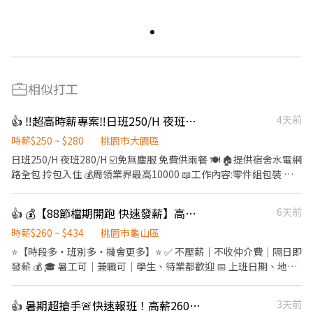
相似打工
👍 ‼️超高時薪專案‼️日班250/H 夜班280/H
4天前
時薪$250 ~ $280
桃園市大園區
日班250/H 夜班280/H ☑️️免無塵服 免費供兩餐 🍽️ 🏠提供宿舍水電網
路全包 拎包入住 💰周領業界最高10000 📖工作內容:零件組包裝 測
試 操作機台 ⚠️【立即報名】 手機號碼:0981757569 賴ID:
0981757569 點擊看更多職缺:https://lin.ee/l3OtdcS 加賴截圖職缺
👍 💰【88節檔期開跑 快速發薪】高時薪＋龜山多班別⭐日領2000~3000
6天前
內文 留下名字+電話 盧先生馬上為您服務 👉 找工作，找我比較快
👌
時薪$260 ~ $434
桃園市龜山區
⭐【時段多・班別多・機會更多】⭐ ✅ 不壓薪｜不收仲介費｜隔日即
發薪 💰 🎓 暑工可｜兼職可｜學生、待業都歡迎 📅 上班日期、地
點、時段自己選 →自由排班，想上就上、想休就休，工作更有彈
性！ ---- 🌝長時段工作： 自由報班 日期任選，穩定上班~ 🌈友善兼
👍 暑期超搶手🚨快速報班！高薪260🔥日領現賺💸多時段任選！
3天前
職時段： 彈性工時，輕鬆安排生活與工作~ 早班｜08:00-17:00、