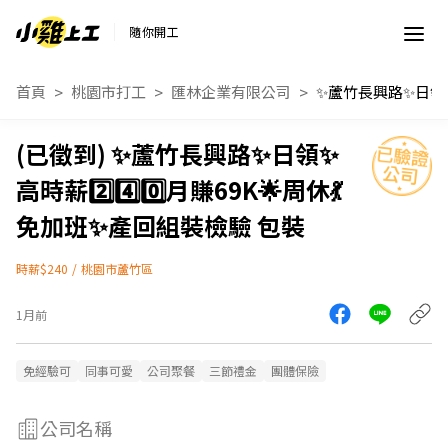
隨你開工
首頁
桃園市打工
匯林企業有限公司
✨蘆竹長興路✨日領✨
高時薪2️⃣4️⃣0️⃣月賺69K🌟周休💃
免加班✨產回組裝檢驗 包裝
時薪$240
/
桃園市蘆竹區
1月前
免經驗可
同事可愛
公司聚餐
三節禮金
團體保險
公司名稱