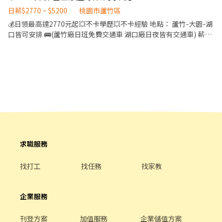
最高約 5200 元 🔥 ✨ 工作時間 🌞 日班08:00－17:30（加班至
20:00） 🌙 夜班20:00－05:30（加班至 08:00） 🎁 福利待遇 ✅ 加班
日薪$2770 ~ $5200
桃園市蘆竹區
機會多 ✅ 提供宿舍 ✅ 廠區免費供餐 ✅ 日班免費交通車接送 📢 另徵
💰日領最高達2770元起💥不卡學歷💥不卡經驗 地點： 蘆竹-大園-湖
安檢人員，歡迎洽詢！ 💬【快速應徵】 ☎️ 盧先生:0981-757-569 📱
口皆可安排 🚌(蘆竹廠日班免費交通車 湖口廠日夜皆有交通車) 薪
ID：0981757569 🔗 點擊了解更多職缺： https://lin.ee/l3OtdcS
資： ⭐️日班 08:00~17:30 → 時薪210元 配合加班輕鬆
56,000~90,000 ⭐️夜班 20:00~05:30 → 時薪260元 配合加班輕鬆
65,000~100,000 📣休假：周休二日見紅休 👉工作內容簡單好上
手： 👉組裝、包裝、測試 👉無經驗OK！快速上手 🏚️提供乾淨舒適
住宿（免押金 水電 網路 瓦斯全包） 🍽️每天免費供應兩餐＋吃飯時
間1.5小時，吃飽休息好再上班！ ‼️餐食交通全包，多賺一筆生活費
‼️穩定大廠 長期做安心有保障 #提供住宿 #免費供餐 #蘆竹 #大園 #免
費交通車 #日領全薪 #週領一萬 -------------------------------------
-------------------------- 🌟名額有限，先報先安排！ 🌟黎先生：
0977755859 🌟賴ID：0977755859 🌟其他職缺
求職服務
➡️https://lin.ee/nJSXuS7
找打工
找任務
找家教
企業服務
刊登方案
加值服務
企業儲值方案