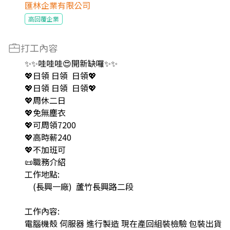
匯林企業有限公司
高回覆企業
打工內容
✨✨哇哇哇😍開新缺囉✨✨
💖日領 日領 日領💖
💖日領 日領 日領💖
💖周休二日
💖免無塵衣
💖可周領7200
💖高時薪240
💖不加班可
📜職務介紹
工作地點:
(長興一廠) 蘆竹長興路二段
工作內容:
電腦機殼 伺服器 進行製造 現在產回組裝檢驗 包裝出貨