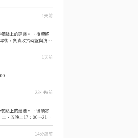
1天前
餐點上的建議。 ．後續將
完畢後，負責收拾碗盤與清理
作與其他餐廳相關事務。 ．
 ．協助測量食材的容量與
1天前
1:00
23小時前
餐點上的建議。 ．後續將
、五晚上17：00～21：
（收完為止） 試作前三天時薪
14分鐘前