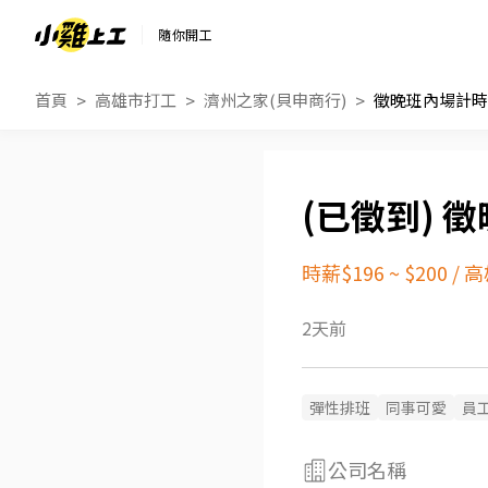
隨你開工
首頁
高雄市打工
濟州之家(貝申商行)
徵晚班內場計時
徵
時薪$196 ~ $200
/
高
2天前
彈性排班
同事可愛
員
公司名稱