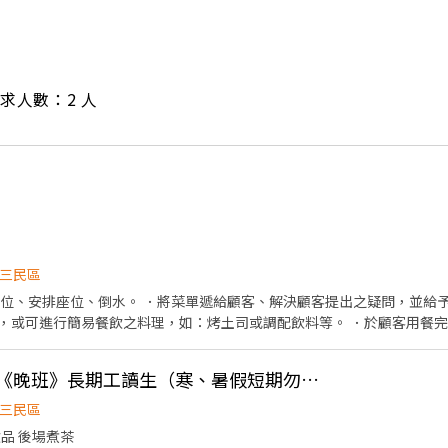
/ 需求人數：2 人
三民區
帶位、安排座位、倒水。 ．將菜單遞給顧客、解決顧客提出之疑問，並給予
，或可進行簡易餐飲之料理，如：烤土司或調配飲料等。 ．於顧客用餐
銀等工作。 餐飲內場： ．擔任廚師的助手，處理烹飪前與烹飪中之準備工
材。 ．負責清理工作環境、設備和餐具。 ．準備不同餐點所需要的食材。
👍 迷客夏高雄鼎中店《晚班》長期工讀生（寒、暑假短期勿投）
外帶服務。
三民區
飲品 後場煮茶