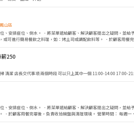
鳳山區
帶位、安排座位、倒水。 ．將菜單遞給顧客、解決顧客提出之疑問，並給予
，或可進行簡易餐飲之料理，如：烤土司或調配飲料等。 ．於顧客用餐
銀等工作。 餐飲內場： ．擔任廚師的助手，處理烹飪前與烹飪中之準備工
材。 ．負責清理工作環境、設備和餐具。 ．準備不同餐點所需要的食材。
薪250
外帶服務。
當天工作內容：收送餐點 打掃 清潔 店長交代事項 兩個時段 可以只上其中一個 11:00-14:00 17:00-2
帶位、安排座位、倒水。 ．將菜單遞給顧客、解決顧客提出之疑問，並給予
 ．於顧客用餐完畢後，負責收拾碗盤與清理環境。 營業時間： 每週一、二
中午11：00～14：00（收完為止） 每週六、日晚上17：00～21：30
為210元