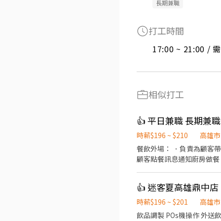
長期兼職
打工時間
17:00 ~ 21:00 
相似打工
👍 平日兼職 長期兼職
時薪$196 ~ $210
高雄市
餐飲外場： ．負責為顧客
顧客點餐訊息通知廚房做餐
環境。 ．並負責結帳、收
負責洗、剝、削、切各種食
重量。 ．負責擺盤、打包
時薪$196 ~ $201
高雄市
飲品調製 POs機操作 外送