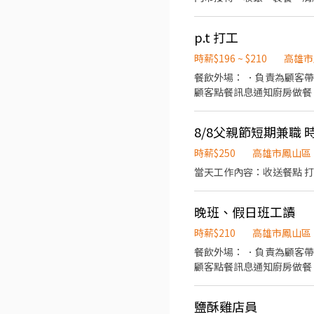
p.t 打工
時薪$196 ~ $210
高雄市
餐飲外場： ．負責為顧客
顧客點餐訊息通知廚房做餐
環境。 ．並負責結帳、收
負責洗、剝、削、切各種食
8/8父親節短期兼職 時
重量。 ．負責擺盤、打包
時薪$250
高雄市鳳山區
晚班、假日班工讀
時薪$210
高雄市鳳山區
餐飲外場： ．負責為顧客
顧客點餐訊息通知廚房做餐。
30（收完為止） 每週六、日
為200元 正式開始上班時薪
鹽酥雞店員