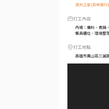
濟州之家(貝申商行
打工內容
內場：備料、煮鍋
餐具櫃位、環境整
打工地點
高雄市鳳山區三誠路