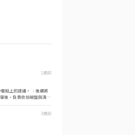
1週前
餐點上的建議。 ．後續將
完畢後，負責收拾碗盤與清理
作與其他餐廳相關事務。 ．
 ．協助測量食材的容量與
3週前