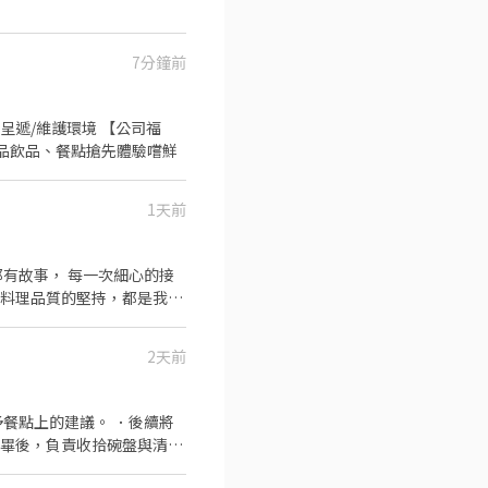
7分鐘前
呈遞/維護環境 【公司福
•新品飲品、餐點搶先體驗嚐鮮
1天前
與料理品質的堅持，都是我們
2天前
例假日與國定假日 可全日排班者
餐點上的建議。 ．後續將
完畢後，負責收拾碗盤與清理
作與其他餐廳相關事務。 ．