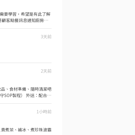
清理環境。 ．並負責結帳、
 ．負責洗、剝、削、切各
3天前
量與重量。 ．負責擺盤、打
2天前
飲品、食材準備、隨時清潔吧
SOP製程） 外送：配合店
1小時前
負責煮茶、補冰、煮珍珠波霸