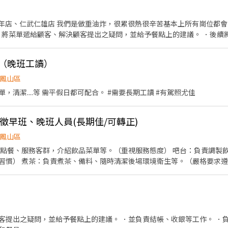
辛苦基本上所有崗位都會需要學習，希望是有此了解
理，如：將食材切為適口的大小。 ．於顧客用餐完畢後，負責收拾碗盤與
 ．擔任廚師的助手，處理烹飪前與烹飪中之準備工作與其他餐廳相關事務。
年 （晚班工讀）
環境、設備和餐具。 ．準備不同餐點所需要的食材。 ．協助測量食材的容
鳳山區
清潔....等 需平假日都可配合。 #需要長期工讀 #有駕照尤佳
誠徵早班、晚班人員(長期佳/可轉正)
鳳山區
、點餐、服務客群，介紹飲品菜單等。（重視服務態度） 吧台：負責調製
習慣） 煮茶：負責煮茶、備料、隨時清潔後場環境衛生等。（嚴格要求遵守
工安全）
客提出之疑問，並給予餐點上的建議。 ．並負責結帳、收銀等工作。 ．