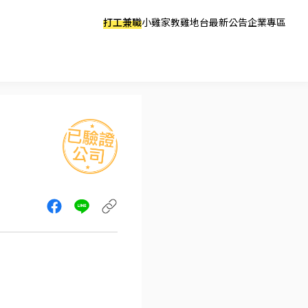
打工兼職
小雞家教
雞地台
最新公告
企業專區