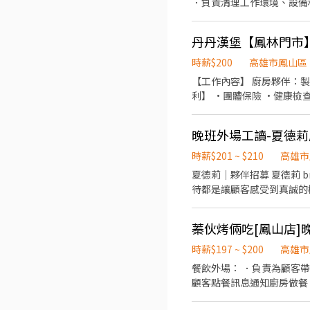
．負責清理工作環境、設備
丹丹漢堡【鳳林門市】 
時薪$200
高雄市鳳山區
【工作內容】 廚房夥伴：製
利】 •團體保險 •健康檢
晚班外場工讀-夏德
時薪$201 ~ $210
高雄市
夏德莉｜夥伴招募 夏德莉 brunch • pasta｜加入我們的夥伴團隊 在 夏德莉，我們相信每一份料理都有故事， 每一次細心的接
待都是讓顧客感受到真誠的
品牌的核心。 如果你也喜歡熱情服務、美味料理、溫暖的氛圍 那麼夏德莉就是讓你一起成長的地方。 ⸻ 我們正在找… 有熱
情、肯學、不怕動手的夥伴 工作內容包括 ・餐點製作 ・原料製作 ・清潔閉店 （所有工作皆有完整教學流程，不用擔心沒經驗）
蓁伙烤倆吃[鳳山店]晚
⸻ 加入我們，你會得到 ・友善的工作環境 ・與熱愛料理及服務的團隊一起學習 ・一起把真誠與美味分享給每位客人 ・ 更多
成長與進步的機會 【員工福利】 ＊依法投保 勞保、健保、勞退 ＊員工餐飲優惠 ⸻ 【工作時間與排班】 ・依營業時間排班，
時薪$197 ~ $200
高雄市
時段彈性可協調 ・晚日：17
餐飲外場： ．負責為顧客
優先 ⸻ 【薪酬制度】 ・兼職人員：時薪 $201–$210含 $5 出勤獎勵） ・依工作表現與能力，設有 調薪考核制度 ・國定假日
顧客點餐訊息通知廚房做餐
出勤，時薪加倍
環境。 ．並負責結帳、收