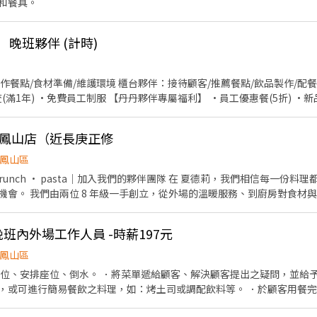
和餐具。
晚班夥伴 (計時)
作餐點/食材準備/維護環境 櫃台夥伴：接待顧客/推薦餐點/飲品製作/配餐
查(滿1年) •免費員工制服 【丹丹夥伴專屬福利】 •員工優惠餐(5折) 
莉鳳山店（近長庚正修
鳳山區
機會。 我們由兩位 8 年級一手創立，從外場的溫暖服務、到廚房對食材
班內外場工作人員 -時薪197元
鳳山區
:30-21:00，安排 3–3.5小時 ・可依工作能力與個人狀況調整班表 ・
帶位、安排座位、倒水。 ．將菜單遞給顧客、解決顧客提出之疑問，並給予
，或可進行簡易餐飲之料理，如：烤土司或調配飲料等。 ．於顧客用餐
銀等工作。 餐飲內場： ．擔任廚師的助手，處理烹飪前與烹飪中之準備工