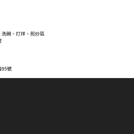
)
、洗碗、打烊、煎炒區
理
95號