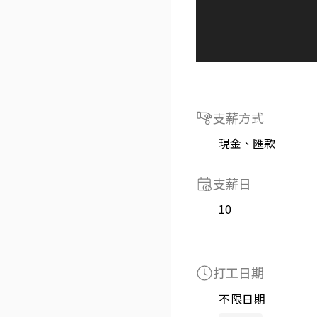
支薪方式
現金、匯款
支薪日
10
打工日期
不限日期