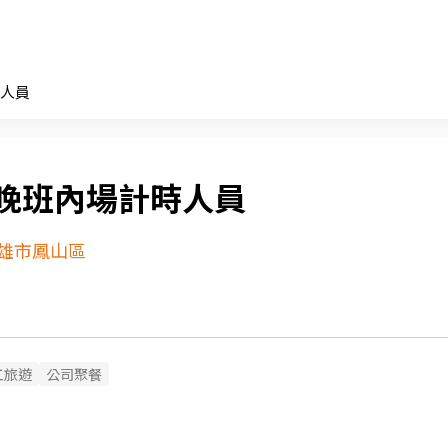
人員
晚班內場計時人員
雄市鳳山區
工旅遊
公司聚餐