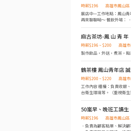
時薪$196
高雄市鳳山區
展店中—工作地點：鳳山青年店、仁武仁雄店 我們是做重油炸，很累很熱很
再來聊聊呦～ 餐飲外場： ．將菜單遞給顧客、解決顧客提出之疑問，並給予餐點上的建議。 ．後續將顧客點餐訊息通知廚房做
餐，或可進行簡易餐飲之料
收銀等工作。 餐飲內場：
麻古茶坊-鳳 山 青 
種食材。 ．負責清理工作
包外帶服務。
時薪$196 ~ $200
高雄市
製作飲品，外送，煮茶，點單，
鶴茶樓 鳳山青年店 
時薪$200 ~ $220
高雄市
工作內容 櫃檯：負責收銀
台衛生環境等。（重視衛生
內提供外送服務。（重視員
50嵐早、晚班工讀生
時薪$196
高雄市鳳山區
．負責為顧客點單、解決顧