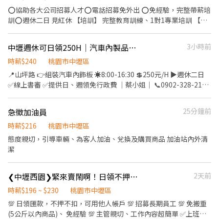
環境、清潔維護作業 3. 智取店為無人商店，有跑點需求(少數區域除
寫生產報表以追蹤生產產出 【倉管】 1. 負責原物料、半成品等庫存
⭕️協助各大公司招募人才⭕️電話招募免外出 ⭕️免經驗，完整帶薪培
外) 早班、全天班兼職人員每日工作門店會分在3-5間門市排班 晚班
的控管 2. 負責收料及發料等庫存異動 3. 配合生產線排程進行領料及
訓⭕️週休二日 見紅休 【培訓】 完整教育訓練、1對1專業培訓 【環
兼職人員每日工作門店會分在1-3間門市排班 (多數區域為2間以內)
備料 4. 定期盤並確保帳料一致 5. 負責倉儲相關進出貨盤點及運輸和
境】 久坐辦公室，輕鬆愉快聽音樂 【餐點】提供免費零食點心、咖
4. 須配合蝦皮店到店工作內容調整 5. 偶爾須配合鄰近有人店門市支
分配等作業 【品保】 1、IQC 進料檢驗及資料紀錄表單填寫及系統
啡 【感受】工作氣氛好，同事夥伴好相處 【獎勵】積分達成獎勵，
援 門市人員上班時間 : 早班:全11:00-19:30、兼職10:30-17:00、
中壢週休可日領250H｜汽車內製品組裝工業🚗名額有限❤️‍🔥
3小時前
輸入 2、物料檢驗報表製作 3、對物料庫存品進行定期抽檢 4、需會
享有40分鐘有薪舒壓 【升遷】透明化升遷制度,依狀況調薪及升遷
11:00-17:30 午班:兼職15:00~19:00 晚班:全14:15-22:45、兼職
看2D圖面及電子料Marking 5、有PCBA檢驗相關經驗佳 6、需支援
【福利】不定時聚餐、年度國內外員工旅遊 ✦ 到職即可享勞健保、
時薪$240
桃園市中壢區
16:15-22:45、18:45-22:45 智取店上班時間: 早班時
廠內其他QC工作，如: IPQC, FQC, OQC ❤️上班時間： 日班 08:30-
勞退6％、三節禮品（金） ▬▬▬ ▶|職缺說明|◀ ▬▬▬ ➡️工作地
📍山坪路 👉組裝汽車內飾板 ☀️8:00-16:30 💲250元/H ▶️週休二日
薪:07:00~12:00、0730-1230、0800-1300、0830-1330(早班4個時
17:30 需配合加班 夜班20:30-05:30 需配合加班 ❤️工作地點:桃園市
點：桃園市桃園區德華街32號 ➡️上班時間：08:30~17:30 ➡️休息時
✅線上書審 ✅提供日、週領免行政費 ｜蔡小姐｜ 📞0902-328-212
段任選) 午班時薪:15:00~19:00 晚班時薪:1730~2130、
大園區高鐵站前西路3段號(大江3分鐘) ❤️薪資福利： 日班時薪$210
間：用餐70分鐘，上下間休10分鐘 ➡️休假制度：週休二日(見紅休)
☎️03-4385235*14
1800~2200、1830~2230(晚班3個時段任選) 夜班時薪:23:30–03:30
日班薪$36960~49000(加班滿44小時,如周六加班更高) 夜班薪
➡️工作內容： (1)招募相關流程(電話說明職務、安排面試) (2)線上官
全天班時薪:0700-1330 & 1730-0000，兩頭班 【工-作-地-點】 中
$51260~63340(加班滿44小時,如周六加班更高) 夜班津貼450/日(當
急徵加油員
25分鐘前
網回覆問題 (3)求職平台刊登職缺上架 (4)員工問題處理/關係維護
壢實踐 - 智取店 桃園市中壢區實踐路28號1樓 中壢至善 - 智取店 桃
日工時須滿8H)，夜點費200(當時工時須滿6H ❤️休假方式：周休六
(5)每月招募績效達成 (6)主管交代事項處理 ✔️薪資待遇:➞【時薪
時薪$216
桃園市中壢區
園市中壢區中山東路三段220號1樓 中壢內壢 - 智取店 桃園市中壢區
日 見紅休 🎈員工福利🎈 ✅勞保、團保、勞退 ✅免繳福利金0.5% ✅
$210】起薪$36,960～ ✔️過培訓期含獎金【薪優9萬】 ｜業績獎金
復華街77號1樓 中壢龍平 - 智取店 桃園市中壢區中正五路186號1樓
態度親切，引導車輛、為客人加油、兌換及購買商品 加油站內外清
可周領 用錢沒煩惱 可日領 可周領 日領最高可達1920起 ❣️【快速預
｜年終獎金｜生日禮金｜ ｜員工旅遊｜部門聚餐｜年度特休｜
中壢復強 - 智取店 桃園市中壢區復華街191號與193號1樓 中壢自強
潔
約✚找康彼斯柔伊】❣️ ☑️【線上投遞履歷，將立即與您聯絡】
▬▬▬ ▶｜快速應徵｜◀ ▬▬▬ 【加好友報名】@718dcrid 周小
- 智取店 桃園市中壢區莊敬路122號1樓 中壢元智 - 智取店 桃園市中
☑️【請電洽☎0911608280，找柔伊面試】 ☑️【LIN】
姊立即回覆 【點擊快速✚好友】https://lin.ee/nsf2q2B 【請留下
壢區興仁路二段67巷41號1樓 中壢興仁 - 智取店 桃園市中壢區榮安
@661pongj【請留下 姓名✚電話✚職缺名稱】
姓名✚電話✚職缺截圖】 【或電洽☎】0955028592 周’s 諮詢
❮中壢西園❯緊來賣鬧啊！日領不押扣！知名藥妝理貨/工作輕鬆
2天前
一街167號1樓 中壢中正 - 智取店 桃園市中壢區中正路四段127號1
樓 中壢中北 - 智取店 桃園市中壢區中北路二段402之1號1樓 中壢中
時薪$196 ~ $230
桃園市中壢區
園 - 智取店 桃園市中壢區中園路28之5號與28之6號1樓 中壢健行 -
💯 日領匯款，不押不扣，可用他人帳戶 💯 招募長期員工 💯 免搬重
智取店 桃園市中壢區健行路218號1樓 中壢華美 - 智取店 桃園市中
(5公斤以內商品)、 免經驗 💯 主管親切、工作內容超簡單 ✅上班地