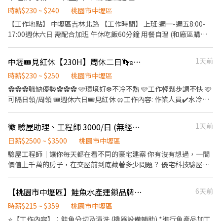
作簡單好上手 👍 💥 書審作業好方便 ⭐全球最大的養殖鮭魚的供應
👨‍👨‍👧‍👦
商，挪威上市公司⭐ 📍工作地點 桃園市中壢區自強一路 💰 薪資待遇
時薪$230 ~ $240
桃園市中壢區
時薪 $215 加班費依勞基法計算 🎁 福利 ✔ 中午免費供餐 ✔ 加班超過
【工作地點】 中壢區吉林北路 【工作時間】 上班:週一-週五8:00-
19:00免費晚餐 ⏰ 上班時間 日班 08:00－17:00 / 或 08:30－
17:00週休六日 需配合加班 午休吃飯60分鐘 用餐自理 (和廠區購買
17:30（多為此班別） 📌需配合加班 17:00－19:00／20:00 📦 工作
餐卷) 上下午各有10分鐘間休 ★趕訂單量，需要配合加班時，會先
內容 ▪ 鮭魚分切 （機器設備輔助） ▪ 清洗處理 ▪ 包裝作業 ▪.工
休30分鐘吃飯。 【工作內容】 A.燃電製一: 氬銲將金屬加熱熔化形
中壢🎟️見紅休【230H】周休二日👣ʚ全球知名熱能散熱產業ɞ
1天前
作需食品服 ✨只要做滿3個月，體檢補助$500 ✨【福利制度】 ✨.享
成熔池進行焊接作業 B.燃電製三: 工作內容簡單 沒有技術性 1. 鎳膏
醫療保險：勞保、健保、退休金提撥、團保 ⭐可預支 ⭐免費供餐 ⭐
塗佈與排爐作業。 (鎳膏塗料將兩塊金屬黏在一起) 2.測漏與巡牙檢
時薪$230 ~ $250
桃園市中壢區
加班免費提供便當唷~ ⭐有汽機車停車場
查作業。 (做檢查的動作 類似品檢) 3.產品檢查與研磨修飾作業。 4.
✿✿✿職缺優勢✿✿✿ 🩷環境好❆不冷不熱 🩷工作輕鬆步調不快 🩷
其他主管交辦事項。 C.燃電生管 是倉管職如有堆高機或起重機證照
可隔日領/周領 🎟️週休六日🎟️見紅休 🥨工作內容: 作業人員✔️水冷片
更佳 不加班、無空調、負重10-20公斤有起重機和堆高機協助搬重
組立、測漏、點膠 ✔️外觀檢查與研磨修飾作業 貨物人員✔️包膜、包
D. 燃電製二: 組裝、檢驗、擦拭、打鎳膏、點銲等【工作地點】 中
裝、拉貨 製作人員✔️目檢、檢查外觀和組裝 🛖桃園市中壢區吉林北
徵 驗屋助理、工程師 3000/日 (無經驗可培訓）
1天前
壢區吉林北路 【工作時間】 上班:週一-週五8:00-17:00週休六日 需
路 🌞早班 08:00-17:00💲230 🌝午班 16:00-00:30💲245 🌚夜班
配合加班 午休吃飯60分鐘 用餐自理 (和廠區購買餐卷) 上下午各有
00:00-08:30💲255 (含津貼) ⊹⊹⊹🎟️首選家庭工作都齊全🎟️⊹⊹⊹
日薪$2500 ~ $3500
桃園市中壢區
10分鐘間休 ★趕訂單量，需要配合加班時，會先休30分鐘吃飯。
🅻🅸🅽🅴: 0906-163-268 曾曾 另有更多優質職缺📞歡迎來電報名
驗屋工程師｜讓你每天都在看不同的豪宅建案 你有沒有想過，一間
【工作內容】 A.燃電製一: 氬銲將金屬加熱熔化形成熔池進行焊接作
價值上千萬的房子，在交屋前到底藏著多少問題？ 優宅科技驗屋，
業 B.燃電製三: 工作內容簡單 沒有技術性 1. 鎳膏塗佈與排爐作業。
是一群專業驗屋師組成的團隊。我們每天穿梭在新成屋、豪宅、大
(鎳膏塗料將兩塊金屬黏在一起) 2.測漏與巡牙檢查作業。 (做檢查的
樓與商業空間之間，利用專業儀器找出肉眼看不見的缺失，替客戶
動作 類似品檢) 3.產品檢查與研磨修飾作業。 4.其他主管交辦事項。
【桃園市中壢區】鮭魚水產連鎖品牌/機器設備處理鮭魚/高時薪215~359元/週休二日/無經驗可/美 - RM
6天前
把關人生中最重要的資產。 如果你喜歡研究問題、對工程技術有興
C.燃電生管 是倉管職如有堆高機或起重機證照更佳 不加班、無空
趣、不喜歡整天坐辦公室，歡迎加入我們。 你會做什麼？ ✔ 使用熱
時薪$215 ~ $359
桃園市中壢區
調、負重10-20公斤有起重機和堆高機協助搬重 D. 燃電製二: 組裝、
像儀、水平儀、含水率計等專業設備進行房屋檢測 ✔ 檢查房屋結
⭐【工作內容】：鮭魚分切及清洗 (機器設備輔助) *進行魚產品加工
檢驗、擦拭、打鎳膏、點銲等 面試當日馬上知道是否錄取，隔日上