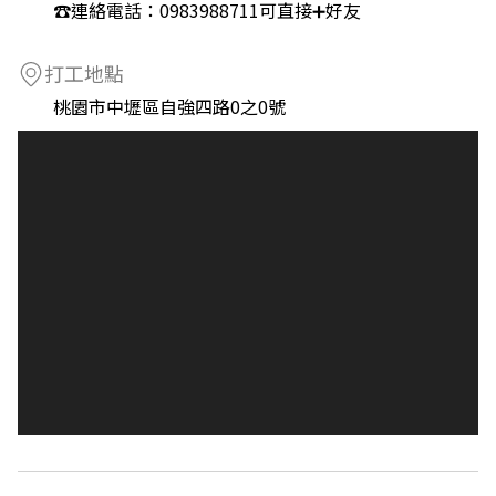
☎️連絡電話：0983988711可直接➕好友
打工地點
桃園市中壢區自強四路0之0號