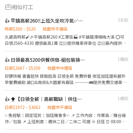
相似打工
👍 平鎮高薪260‼️上班久坐吹冷氣✅日領週領通通有
2天前
時薪$260 ~ $520
桃園市平鎮區
久違高時薪🧨🎉平鎮高薪260 #工業區🏭 #平鎮龍潭楊梅大溪 ⭕️可
日領2560-4330 週領最高1萬 👏🏻提供機車停車位 👏🏻廠內提供冰
箱、微波爐、蒸飯箱 🔜快速安排報到 工作免輪班 『工作內容』 ➡️
組裝、測試產品、包裝 ➡️冷氣房涼涼上班 『上班地點』 ➡️平鎮區工
👍 日領最高5200供餐供宿-組包裝操作機台
1週前
業十路 『班別自己選』選完就固定囉~~ ①《週休二日》 〃日班
08:00~17:15 $220/h 〃夜班 22:00~07:15 $250/h ②《做二休二》
日薪$2667 ~ $5200
桃園市中壢區
〃日班07:00~19:00 $230/h 〃夜班19:00~07:00 $260/h 暫時滿額 ❌
好康快報 書審超快 錄取超高 日領全薪 免費供餐 夜班加班還有額外
無提供暑期打工❌無提供暑期打工 ﹌﹌﹌﹌﹌﹌﹌﹌﹌﹌﹌﹌﹌﹌
早餐費補助 湖口&南崁&大園都有廠區 ~~~~~~🚌提供免費交通車🚌
﹌ ᴸᴵᴺᴱ ᴵᴰ ➞ @976lgyne (點網址即可加入) 日領高薪🔜包子推薦給你
~~~~~~~ 日班210 中班240 夜班260 加班多 可彈性 ❣️ 先搶先贏 ❣️ 趕
💖 加入後 提供『職缺截圖+姓名+電話』 快速幫你安排上工✌
快報名❣️截圖加瀨 【冷氣房上班】【週休六日、見紅休】 🌞日班
👍 🐥【日領全薪｜高薪職缺｜供住宿｜平鎮】🐥
1週前
https://lin.ee/CcskdiH
08:00~17:30(可彈性加班2h) 中班 14:30~12:00 🌛夜班
20:00~05:30(可彈性加班2h) 薪資:60000~95000 工作內容： 組裝、
日薪$1972 ~ $3662
桃園市平鎮區
包裝、測試、操作機台 ☝️用餐方式:免費 ☝️休假說明:週休六日 #提供
✨免經驗｜固定班別｜加班機會多✨ 📌 工作內容：作業員／機台操
住宿 #免費供餐 #蘆竹 #南崁 #大園 #免費交通車 #日領全薪 #高額週
作／包裝 📌 上班制度：週休二日／二休二 可選 🌞 日班 ⏰ 08:00－
領一萬 #轉他人帳戶 #現金 ⚡️⚡️⚡️名額有限 截圖✚ ʟɪɴᴇ 報名 ⚡️⚡️⚡️ 安心
17:15（8H） 💰 時薪約 220 元 🌙 夜班 ⏰ 22:00－07:15（8H） 💰
求職請找💼徐小姐 點擊快速✚好友： https://lin.ee/JefzYJo