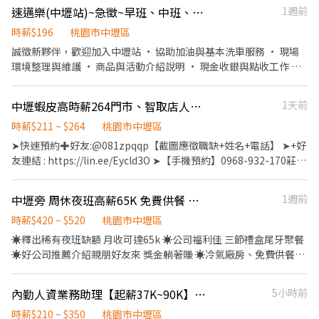
時薪約 250 元 🔥 二休二班別也有缺！ 日班／夜班皆可安排 🌞二休
速邁樂(中壢站)~急徵~早班、中班、時段班 長期♾️時薪制服務員
1週前
二班日班 ⏰ 07:00－19:00（12H） 💰 時薪約 230 元 🌙二休二班夜
班 ⏰ 19:00－07:00（12H） 💰 時薪約 260 元 加班費另計，收入更
時薪$196
桃園市中壢區
穩定！ 💰額外獎金最高4200 💰 ✅ 免經驗可 ✅ 可立即上工 ✅ 冷氣廠
誠徵新夥伴，歡迎加入中壢站 • 協助加油與基本洗車服務 • 現場
房 ✅ 提供制服 ✅ 提供住宿 ✅ 穩定長期工作 #提供住宿 #平鎮 #中壢
環境整理與維護 • 商品與活動介紹說明 • 現金收銀與點收工作 我
#桃園 #八德 #日領全薪 #高額週領一萬 #轉他人帳戶 #現金 ⚡️⚡️⚡️名額
們給你的： • 彈性排班，可配合個人時間 • 明確友善的工作指導
有限 截圖✚ ʟɪɴᴇ 報名 ⚡️⚡️⚡️ 安心求職請找💼徐小姐 點擊快速✚好
不論有無經驗，歡迎有熱誠加入速邁樂團隊的你一起加入~ 早班：
中壢蝦皮高時薪264門市、智取店人員/書審/無經驗可/學生可-KO
1天前
友： https://lin.ee/JefzYJo
0700-1500 中班：1500-2300 時段班：1500-2100
時薪$211 ~ $264
桃園市中壢區
➤快速預約✚好友:@081zpqqp【截圖應徵職缺+姓名+電話】 ➤+好
友連結 : https://lin.ee/Eycld3O ➤【手機預約】0968-932-170莊先
生 無經驗、學生歡迎加、書審免二試錄取率高 更歡迎對零售業門市
有興趣的您加入，未來我們將依表現、績效能力另行提供儲備訓練
中壢旁 周休夜班高薪65K 免費供餐 美商電子 WS
1週前
✈ 門市人員薪資待遇 : 全-月30000元起 / 兼職-時211元 ✈ 無人智取
店人員薪資待遇 : 兼職-(早班)時:224元、晚班時:244(含晚班獎金
時薪$420 ~ $520
桃園市中壢區
20/H)、夜班時:264(含夜班獎金40/H) ✈ 休假福利 : 排休制 門市人員
☀️釋出稀有夜班缺額 月收可達65k ☀️公司福利佳 三節禮盒尾牙聚餐
工作內容如下： 1. 協助區經理執行門市營運、維護 2. 負責包裹收
☀️好公司推薦介紹親朋好友來 獎金躺著賺 ☀️冷氣廠房、免費供餐
寄、搬運、盤點、理貨等 3. 負責商品銷售、上架排面、進貨、補貨
(精美餐盒市值200) ☀️免費汽機車位 ☀️周休六日見紅休☀️休息時間
4. 提供顧客接待、收銀結帳等服務 5. 維持門市作業區環境、清潔維
超彈性 ☀️免經驗日班可達49k夜班65k ㊣ 產業類別：電子通訊／電
內勤人資業務助理【起薪37K~90K】週休二日►獎金無上限►國內外員工旅遊
5小時前
護作業 6. 配合調店、門市支援 智取店人員工作內容如下： 1. 協助門
腦週邊批發業 ㊣ 工作內容： 【作業員】 1. 負責SMT 物料上料及設
市營運：包裹收寄、搬運、盤點、理貨、上架等 2. 維持門市作業區
備生產操作 2. 依照SOP進行電子產品組裝、檢驗、包裝等作業 3. 填
時薪$210 ~ $350
桃園市中壢區