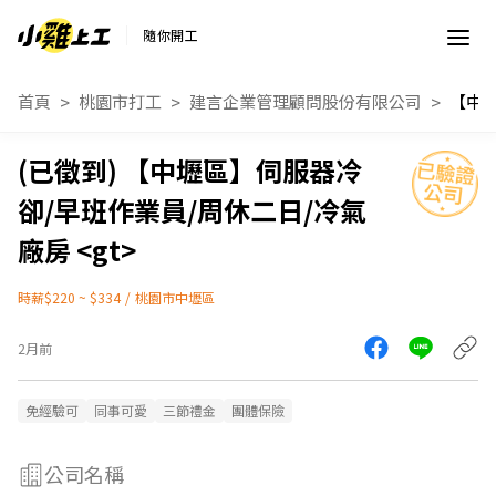
隨你開工
首頁
桃園市打工
建言企業管理顧問股份有限公司
【中壢區】伺服器冷
卻/早班作業員/周休二日/冷氣
廠房 <gt>
時薪$220 ~ $334
/
桃園市中壢區
2月前
免經驗可
同事可愛
三節禮金
團體保險
公司名稱