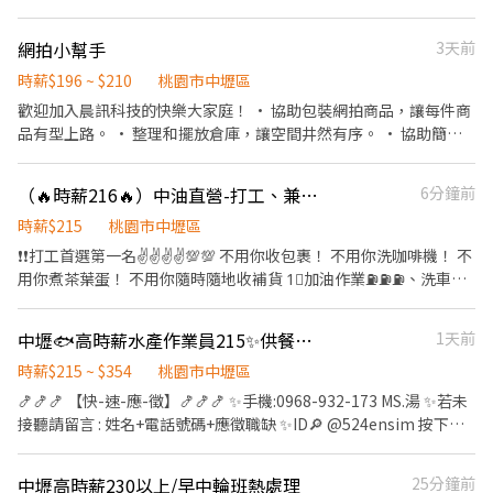
壢區華美三路357號1樓 中壢普義 - 智取店 桃園市中壢區普義路229
點 桃園市中壢區西園路105號 ✅上班時間（固定休禮拜日，另一日
號1樓 中壢榮安 - 智取店 桃園市中壢區榮安十三街252號1樓 中壢天
與現場主管排休） ♥A班理貨：10:00-16:30 (額滿) ♥A班堆高機：
祥 - 智取店 桃園市中壢區天祥三街9號1樓 中壢新興 - 智取店 桃園市
網拍小幫手
3天前
09:00-17:30 ♥B班理貨：12:00-18:30 ♥B班堆高機：12:30-21:00
中壢區新興路261號 中壢元化 - 智取店 桃園市中壢區元化路103號1
(額滿) （A班：中途休一小時，不供餐不計薪、廠區有販賣機） （B
時薪$196 ~ $210
桃園市中壢區
樓 中壢公園店 桃園市中壢區公園路二段133號1樓 中壢慈惠店 桃園
班：中途休30分鐘，不供餐不計薪、廠區有販賣機） ✅時薪： A班
歡迎加入晨訊科技的快樂大家庭！ • 協助包裝網拍商品，讓每件商
市中壢區慈惠三街39號1樓 中壢義民店 桃園市中壢區義民路二段
理貨-(額滿) B班理貨-日、週＄１９６月：２００ (需配合周出勤五
品有型上路。 • 整理和擺放倉庫，讓空間井然有序。 • 協助簡單
141號1樓 中壢松勇店 桃園市中壢區松勇路198號1樓 中壢莊敬店 桃
天) 堆高機A班-日、週、月＄２３０ 電拖車A班-(額滿) ✅須備體檢報
的商品點收和數量核對。 • 幫忙出貨時的小流程，一起動手不無
園市中壢區莊敬路838巷1號1樓 中壢新中二店 桃園市中壢區新中北
告（可穩定後再補上，且公司補助） ✅加班津貼、團保、勞健保、
聊。 我們給你的： • 彈性排班，輕鬆安排上班時間。 • 友善工作
路187號1樓 中壢龍昌店 桃園市中壢區龍昌路246-1號1樓 中壢復華
（🔥時薪216🔥）中油直營-打工、兼職首選中工二站徵早、中、晚班
6分鐘前
久任獎金 ✅堆高機人員須持有一年內回訓證照 ----------------------
環境，氣氛和樂沒壓力。 • 團隊互助新手也OK。 沒經驗也完全沒
店 桃園市中壢區復華11街56號1樓 中壢福州二店 桃園市中壢區福州
----------------- ███【快速應徵】 ███ 搜尋官方帳號：
關係，放心來試一試吧！
時薪$215
桃園市中壢區
一街246號1樓 中壢龍岡二店 桃園市中壢區龍岡路三段237號1樓 中
@474inhfw 建華人力-小茹，要加小老鼠喔～
壢榮民二店 桃園市中壢區榮民路27-1號1樓 中壢榮民店 桃園市中壢
❗️❗️打工首選第一名✌️✌️✌️✌️💯💯 不用你收包裹！ 不用你洗咖啡機！ 不
區榮民南路880號一樓 中壢成章店 桃園市中壢區成章一街170號 中
用你煮茶葉蛋！ 不用你隨時隨地收補貨 1⃣️加油作業⛽️⛽️⛽️、洗車服
壢新中店 桃園市中壢區新中北路二段215號 中壢龍和店 桃園市中壢
務作業🚗🚗🚙🚙 2⃣️推銷多角化商品（有獎金制度 ）🎖🎖 3⃣️時薪216
區龍和一街225號 中壢民族店 桃園市中壢區民族路五段88號 中壢三
元，一例一休輪休排班制📆📆彈性排班 4⃣️遵守站上交代事務、聽從
中壢🐟高時薪水產作業員215✨供餐✨免經驗✨周休✨書審通過即錄取✨ 可日週領-U
1天前
光店 桃園市中壢區三光路9號 中壢龍岡店 桃園市中壢區龍岡路二段
值班站長安排👀 5⃣️歡迎二度就業者應徵👊👊👊 6⃣️享勞健保、國定假
128號 中壢弘揚店 桃園市中壢區弘揚路5號 中壢福州店 桃園市中壢
日出勤加倍✅ 7⃣️無經驗可✅ 8️⃣做滿③年即有考取儲備幹部資格成為
時薪$215 ~ $354
桃園市中壢區
區福州路158號 中壢環中店 桃園市中壢區環中東路193號 中壢中山
油人👍👨‍💼🧑‍💼 🌞早班時間為7:00:12:00 🌛中班時間為12:00-17:00
🍤🍤🍤 【快-速-應-徵】🍤🍤🍤 ✨手機:0968-932-173 MS.湯 ✨若未
店 桃園市中壢區中山路296號 -以上地址皆可應徵- ❤️❤️獨家福利，
🌛晚班時間為17:00-24:00 薪資試算🤫🤫 1天最多10hr💪 上滿8小後
接聽請留言 : 姓名+電話號碼+應徵職缺 ✨ID🔎 @524ensim 按下歡
名額有限＿為您找到最符合需求的天使職缺。❤️❤️
的2小時加班計算📝📝 一天日薪2000元upupup💵💵💵💵‼️‼️ 🌙🌙🌙
迎聊聊掃瞄 : https://lin.ee/MqHuuDE 📌➡ 職務介紹 ⬅書審 即可報
🌙🌙大夜班有另外的夜間加給！ 💵💵💵保障每月最低96hr⏰以上
到!!! 🔅想找 穩定日班工作看這裡！ 💥食品水產大廠招募作業員 💥工
中壢高時薪230以上/早中輪班熱處理
25分鐘前
🧑‍🔧👩🏼‍🔧 💪💪歡迎洽詢，加入我們的大家庭👨‍👨‍👧‍👦👨‍👨‍👧‍👦