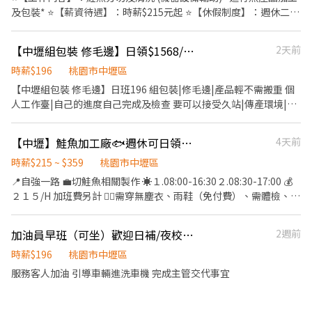
構、防水、水電、門窗、地磚、天花板等施工品質 ✔ 依照公司 SOP
及包裝* ⭐【薪資待遇】：時薪$215元起 ⭐【休假制度】：週休二日
工
執行驗屋流程，記錄缺失並製作專業報告 ✔ 協助客戶驗收房屋，提
⭐【上班時間】：08:30~17:30 (些許天數會安排 08:00~17:00)
供專業建議與問題說明 ✔ 與建商、工班及相關單位進行現場溝通與
⭐【加班時間】：17:00~20:00 (平日加班會到19:00或20:00，若加
【中壢組包裝 修毛邊】日領$1568/週休福利佳、工作簡單
2天前
協調 ✔ 參與專業培訓，學習水電、配線、配管及各項工程知識 我們
班到19:00後會免費提供便當，吃飯半小時) ⭐【休息時間】：用餐
希望你具備 ✓ 喜歡動手研究事情 ✓ 不怕與人溝通 ✓ 細心、有責任感
45分鐘、間休15分鐘 (15:00~15:15) ⭐【工作地點】：桃園市中壢區
時薪$196
桃園市中壢區
✓ 願意持續學習專業技術 ✓ 有汽車駕照（公司提供公務車） ※ 無驗
自強一路11-3號 ⭐【注意事項】：需久站、需有供膳體檢報告、書
【中壢組包裝 修毛邊】日班196 組包裝|修毛邊|產品輕不需搬重 個
屋經驗可，公司提供完整培訓制度。 加入優宅，你能獲得 🔹 完整驗
審過即可報到 ⭐【法定項目／福利】：三節禮品或禮金、結婚生育
人工作臺|自己的進度自己完成及檢查 要可以接受久站|傳產環境|橡
屋培訓課程 🔹 學習水電、土建、裝修等跨領域技能 🔹 接觸各類住
禮金、喪儀慰問金(到職滿一個月即可享有)
膠味道 管理超級彈性|現場有飲料販賣機 還有什麼都有賣的福利社
宅、豪宅與商業空間專案 🔹 公司提供專業設備及公務車 🔹 與一群
公司提供自助餐 愛吃雞腿 愛吃麵隨意點 (早餐5元/餐、中餐19元/
熱愛技術、持續成長的夥伴一起工作 為什麼這份工作特別？ 一般人
【中壢】鮭魚加工廠🐟週休可日領｜低溫廠房
4天前
餐、晚餐19元/餐、夜餐免費) 穿自己的便服上班,每2H就可休息一次
看到的是新房子， 而你看到的是施工品質。 一般人買的是房子， 而
上廁所 抽菸 去福利社 休息時間充足 (需配合訂單狀況)有機會加班1-
時薪$215 ~ $359
桃園市中壢區
你守護的是客戶數百萬甚至上千萬的資產。 每一次驗屋，都是一場
4H 日班時間:07:50-16:40 (8H) 用餐50分鐘 間休時間:每2H休息一次
📍自強一路 💼切鮭魚相關製作 ☀️１.08:00-16:30２.08:30-17:00 💰
找出問題、解決問題的專業挑戰。 如果你想學一技之長，而不是做
10分鐘 加班用餐30分鐘 日領規則: 每個月第一天固定不能申請需扣
２１５/H 加班費另計 👉🏻需穿無塵衣、雨鞋（免付費）、需體檢、需
一份容易被取代的工作， 歡迎加入優宅科技驗屋
勞健保，第二天薪資隔日中午匯款 日班時薪正工時196 加班用
配合加班 ✅免費供餐 ✅無經驗可 ✅提供日、週領(免行政費) 🅿️提供
196*1.334及1.667 平日8H日領1568元 ▶詢問應徵請截圖加入好友
機車停車位 ｜蔡小姐｜ 📞0902-328-212 ☎️03-4385235*14
加油員早班（可坐）歡迎日補/夜校生（8月開始上工）
2週前
❤️紫玲小姐 ❤️請加賴@zz168168(記得加@)
https://lin.ee/Ki9Xgq9 (或點選網址直接加入)
時薪$196
桃園市中壢區
服務客人加油 引導車輛進洗車機 完成主管交代事宜