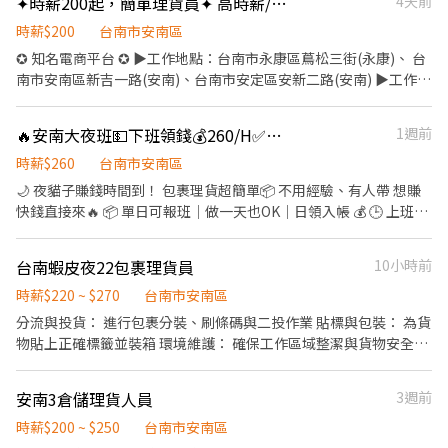
✦時薪200起，簡單理貨員✦ 高時薪/工作簡單/固定班/無經驗可/SHN/D
4天前
協助機台停止、貼感應器貼紙等識別等安全元件。 ⚙️支援現場的簡
單維修、組裝與設備整理。 ⚙️確實紀錄每次測試與維護狀況，回報
時薪$200
台南市安南區
工程主管。 【職位特色】 🈴穩定長期，室內工作，無風吹日曬，環
✪ 知名電商平台 ✪ ▶︎工作地點：台南市永康區蔦松三街(永康)、 台
境乾淨明亮。 🈴提供完整訓練課程，無經驗者也能快速上手。 🈴工
南市安南區新吉一路(安南)、台南市安定區安新二路(安南) ▶︎工作內
作節奏穩定、流程清楚，適合細心、肯學習的你 🈴有技術累積與升
容：貨品整理，撿貨、分貨、理貨 ▶︎上班時間： 固定早班：07:00
遷空間，未來可培養為維修、技術員 【我們希望你】 🉐動手能力
～16:00/08:00～17:00，時薪$200～$225 固定中班：16:00～
🔥安南大夜班💵下班領錢💰260/H✅可單日報班
1週前
佳，對設備結構、組裝、調整有興趣🉐願意學習、配合團隊作業有
01:00/17:00～02:00，時薪$215～$260 固定晚班：20:00～05:00，
責任感與安全意識 🉐有相關技術背景或倉儲經驗佳，無經驗亦可
時薪$215～$255 固定大夜班：22:00～07:00/23:00～08:00，時薪
時薪$260
台南市安南區
【待遇與福利】 起薪：NT$（2000）日（依能力與經驗調整） 💯公
$230～295 ❗❗不定期加碼津貼、激勵獎金❗❗ ▶︎福利制度： ➜三節禮
🌙 夜貓子賺錢時間到！ 包裹理貨超簡單📦 不用經驗、有人帶 想賺
司提供制服與完善的教育訓練 💯穩定班表
券 ➜結婚禮金 ➜獎助學金 ➜員工機車停車場 ––––––––––––––––––
快錢直接來🔥 📦 單日可報班｜做一天也OK｜日領入帳 💰 🕒 上班時
––––––––––––––––––––––––––––––––––––––––––––––––– ☛
間：02:00 - 08:30 💰 薪資待遇：$260/H 📦 工作內容： 網購包裹理
面試找楊專員，好工作推給您♥️ ☛截圖加賴詢問：＠
貨、分貨（簡單好上手） 📍 上班地點： 台南市安南區安新五路 👉
台南蝦皮夜22包裹理貨員
10小時前
hopehr103（記得加＠喔~）電話詢問0968-623-170 ☛直接投遞履
現在就找 Lisa 報名，給自己一個加薪的機會！ ❤️
歷
▬▬▬▬▬▬▬▬▬【快速報名】▬▬▬▬▬▬▬▬▬ 找工作的你
時薪$220 ~ $270
台南市安南區
別害羞💕 👉職缺截圖+留言私訊 ❤️𝑳𝒊𝒏𝒆 𝑰𝑫：【0965330514 】明
分流與投貨： 進行包裹分裝、刷條碼與二投作業 貼標與包裝： 為貨
熙-Lisa 麗莎專員 1對1專人為您服務☺️ 你認真上班❤️我快馬加鞭安
物貼上正確標籤並裝箱 環境維護： 確保工作區域整潔與貨物安全擺
排~~~~
放 倉庫地址： 台南市安南區新吉一路118號
安南3倉儲理貨人員
3週前
時薪$200 ~ $250
台南市安南區