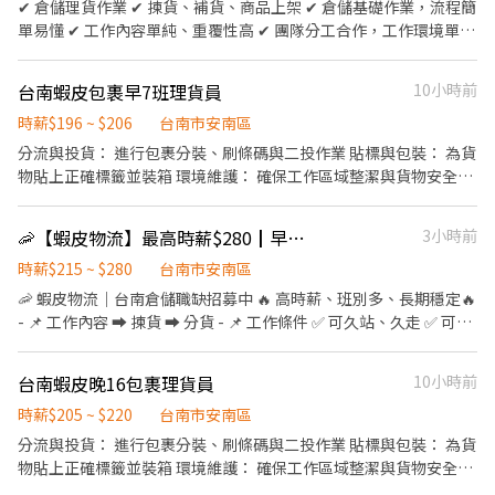
✔ 倉儲理貨作業 ✔ 揀貨、補貨、商品上架 ✔ 倉儲基礎作業，流程簡
單易懂 ✔ 工作內容單純、重覆性高 ✔ 團隊分工合作，工作環境單純
穩定
台南蝦皮包裹早7班理貨員
10小時前
時薪$196 ~ $206
台南市安南區
分流與投貨： 進行包裹分裝、刷條碼與二投作業 貼標與包裝： 為貨
物貼上正確標籤並裝箱 環境維護： 確保工作區域整潔與貨物安全擺
放 倉庫地址： 台南市安南區新吉一路118號
🦐【蝦皮物流】最高時薪$280┃早晚夜班任選🦐
3小時前
時薪$215 ~ $280
台南市安南區
🦐 蝦皮物流｜台南倉儲職缺招募中 🔥 高時薪、班別多、長期穩定🔥
- 📌 工作內容 ➡️ 揀貨 ➡️ 分貨 - 📌 工作條件 ✅ 可久站、久走 ✅ 可搬
重 10–15KG - 📍 安南一倉 ➡️地址：台南市安南區新吉一路118號 ➡️
可報到日：每週二、四（排休） ➡️班別 / 時薪 🔸【早班】07:00－
台南蝦皮晚16包裹理貨員
10小時前
16:00 💰 $200 + $15 = $215/H 起 🔸【晚班】16:00－01:00 💰 $215
+ $35 = $250/H 起 🔸【夜班】22:00－07:00 💰 $230 + $50 = $280/H
時薪$205 ~ $220
台南市安南區
起 ══════════════════ 📍 安南三倉 ➡️地址：
分流與投貨： 進行包裹分裝、刷條碼與二投作業 貼標與包裝： 為貨
台南市安定區安新二路688號 ➡️可報到日：每週一、四（排休） ➡️
物貼上正確標籤並裝箱 環境維護： 確保工作區域整潔與貨物安全擺
班別 / 時薪 🔸【早班】08:00－17:00 💰 $200 + $15 = $215/H 起
放 倉庫地址： 台南市安南區新吉一路118號