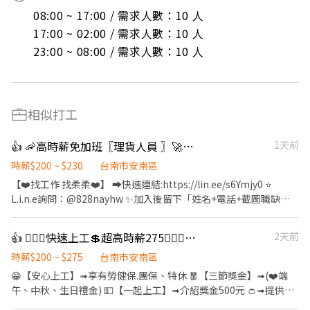
08:00 ~ 17:00 / 需求人數：10 人

17:00 ~ 02:00 / 需求人數：10 人

23:00 ~ 08:00 / 需求人數：10 人
相似打工
👍 🦐高時薪免加班〖理貨人員 〗🚀無經驗可🌼可隔日領【Z】
1天前
時薪$200 ~ $230
台南市安南區
【❤️找工作 找柔柔❤️】 ➡️快速連結:https://lin.ee/s6Ymjy0 ⭐️
L.i.n.e詢問：@828nayhw ✨加入後留下「姓名+電話+截圖職缺
文」 ☎️電話：0960-793-455 ——————⭐️職缺福利⭐️—————— ➪
勞健保、勞退、團保、特休 ➪三節禮金 ➪ X體檢 ➪ X學歷 ➪ X加班 ➪
👍 🙆🏻‍♀️快速上工💲超高時薪275🙋🏻‍♀️學生、上班族💵 可隔日領🔥長期包裹整理
2天前
不定時檔期津貼 ➪薪資可週預支/隔日領 ➪ 堆高機手津貼
—————————————————— 《 工作地點》 台南市安南區新吉
時薪$200 ~ $275
台南市安南區
一路 —————————————————— 《 工作時間&薪資》 ❤️排休
😁【安心上工】➟享有勞健保.團保、特休 🧧【三節獎金】➟(❤️端
制 ❤️固定班 ➡️ 早7：07:00-16:00 ⭐時薪 $200 檔期津貼$10 ➡️ 晚
午、中秋、生日禮金) 💵【一起上工】➟介紹獎金500元 👛➟提供預
4：16:00-01:00 ⭐時薪 $215 檔期津貼$30 ➡️ 夜十：22:00-07:00⭐
支薪水及隔日領，警示戶可協調 ∞∞∞◢┃職缺介紹┃◣∞∞∞ 📍