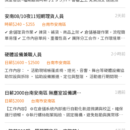
【上班時間 / 薪資待遇】 🟡 安南一早班：07:00-16:00〔 215～235/
【職缺重點】 ▹內容: 撿貨、理貨、貼標籤作業 ▹地點: 安南新吉工業
H 含津貼 〕 安南三早班：08:00-17:00 ▶️ 薪約 $37,840 配合加班
區 ▹休息: 輪休60分 ▹休假: 排休8-10天 自排假2天 ▹發薪: 每月10號發
安南08/10夜11短期理貨人員
2天前
$48,000 ᴜᴘ 🟠 安南一晚班：16:00-01:00〔 245～265/ H 含津貼 〕
薪⭐可借支⭐ - 【薪資時間】 ▸早班 08:00-17:00➪ 配合加班約領
安南三晚班：17:00-02:00 ▶️ 薪約 $43,120 配合加班 $56,000 ᴜᴘ ⚫️
【$５０K】 ▸晚班 17:00-02:00➪ 配合加班約領【$６４K】 ▸大夜班
時薪$240 ~ $255
台南市安南區
安南一大夜：22:00-07:00〔 270～290 / H 含津貼 〕 安南三大夜：
22:00-07:00 / 23:00-08:00➪ 配合加班約領【$7６K】 ‼️ 另有【周休
✔ 倉儲理貨作業 ✔ 揀貨、補貨、商品上架 ✔ 倉儲基礎作業，流程簡
00:00-09:00 ▶️薪約 $47,520 配合加班 $60,000
六日】大夜班缺額 ⭕加班依照勞基法 - ✉ 快速應徵連結：
單易懂 ✔ 工作內容單純、重覆性高 ✔ 團隊分工合作，工作環境單純
https://lin.ee/HNelm1U (截圖此篇內文給我)
穩定
硬體設備兼職人員
2小時前
日薪$1600 ~ $2500
台南市安南區
工作內容： • 活動現場帳篷桌椅、燈光、音響、舞台等硬體設備協
助架設與拆除 • 協助設備搬運、定位與整理 • 活動進行期間現場
支援與待命 • 配合活動需求支援不同場地（校園、戶外、室內活
動） • 與現場工作人員互相配合，確保活動順利完成 工作時間：
日薪2000台南安南區 無塵室設備調整人員/機台技術助理｜穩定長期、無經驗可
1週前
• 依活動檔期排班（可長期配合者優先） • 平日／假日皆有案件，
時間彈性可協調 薪資說明： • 時薪／日薪制（依經驗與工作內容調
日薪$2000
台南市安南區
整） • 表現良好者可穩定長期配合 其他說明： • 無經驗可，現場
【工作內容】 ⚙️在倉儲系統內部進行自動化軌道微調與校正，確保
會教 • 需能配合搬運設備、戶外工作 • 有相關經驗者佳，但非必
運行順暢。 ⚙️執行螺絲鬆緊點檢、固定機構，避免鬆動與異常移
要
位。 ⚙️協助自動倉系統的測試與調整，根據結果進行優化設定。 ⚙️
處理機台內部小型結構調整，提升設備整體穩定性。 ⚙️使用擋車版