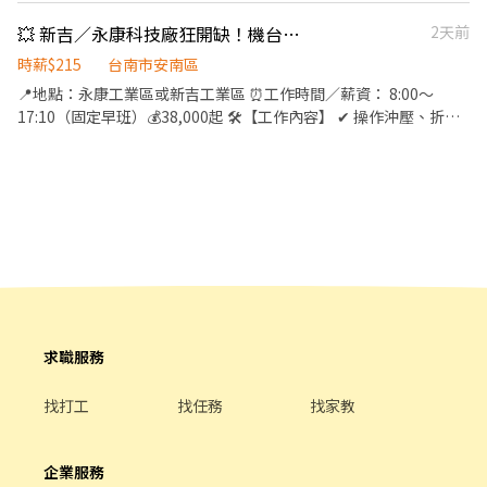
🔸【早班短時數】08:00－12:00 💰 $200 + $15 = $215/H 起 🔸【晚
💥 新吉／永康科技廠狂開缺！機台操作員｜週休六日｜快速錄取上工🔥
2天前
班】17:00－02:00 💰 $215 + $35 = $250/H 起 🔸【大夜班】23:00－
08:00（有週休） 💰 $230 + $50 = $280/H 起
時薪$215
台南市安南區
══════════════════ 📍 永康倉 ➡️地址：台南市
📍地點：永康工業區或新吉工業區 ⏰工作時間／薪資： 8:00～
永康區蔦松三街117號 ➡️可報到日：每週三（排休） ➡️班別 / 時薪
17:10（固定早班）💰38,000起 🛠️【工作內容】 ✔ 操作沖壓、折
🔸【早班】07:00－16:00 💰 $200 + $10 = $210/H 起 🔸【早班短時
彎、沖孔等板金加工機台 ✔ 依照生產需求更換模具 ✔ 完成主管交辦
數】11:00－15:00 💰 $200 + $15 = $215/H 起 🔸【夜班】22:00－
事項 ✨ 工作內容單純，有相關經驗佳，無經驗可學習 📄工期說明：
07:00 💰 $230 + $40 = $270/H 起 🔸【夜班短時數】24:00－04:00 💰
三個月一簽，表現良好有機會續簽（可配合彈性加班） ✨工作優
$230 + $40 = $270/H 起 - 📩 請點選【立即應徵】➡ 快速預約面試
點： 免經驗可、不用輪班、週休六日見紅休 📩 應徵方式 ★如有興
趣請聯絡：首誠－洪小姐 ☎️ 市話：06-2040501 #30 🟩 ＬＩＮＥ：
@350pqpka（記得加@） 👉 傳訊後請丟一個貼圖，我才會看到你
喔！ 🕘 面試時間：週一～週四 10:00～16:00 📍 面試地點：台南市
永康區永大路三段249號 ⏰ 營業時間：08:30～17:30（午休12:00～
13:00）
求職服務
找打工
找任務
找家教
企業服務