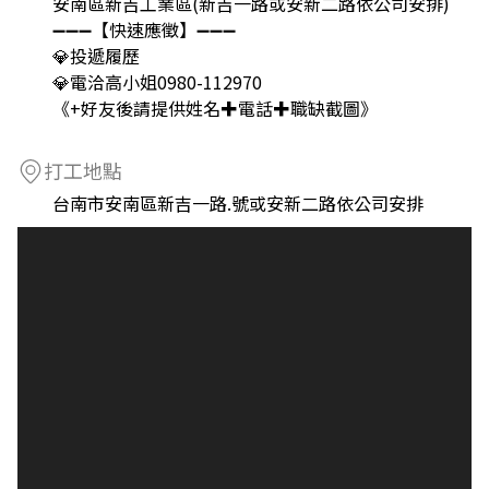
安南區新吉工業區(新吉一路或安新二路依公司安排)
➖➖➖【快速應徵】➖➖➖
💎投遞履歷
💎電洽高小姐0980-112970
《+好友後請提供姓名✚電話✚職缺截圖》
打工地點
台南市安南區新吉一路.號或安新二路依公司安排