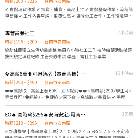
市話：04-22062202 ❌無兼職 ❌無兼職 ❌無兼職
時薪$200 ~ $215
台南市安南區
✔ 倉儲理貨作業 ✔ 揀貨、補貨、商品上架 ✔ 倉儲基礎作業，流程簡
單易懂 ✔ 工作內容單純、重覆性高 ✔ 團隊分工合作，工作環境單純
穩定
專管員兼社工
7小時前
時薪$196 ~ $200
台南市安南區
協助住民獨立生活功能訓練 每周八小時社工工作 按時給藥活動帶領
按照規定填寫紀錄 主管交辦事項 學歷：需社工系畢業
💎高薪6萬⬆️可週領💰【電商貼標】彈性加班▸班別多▸免經驗高錄取
15小時前
時薪$290 ~ $450
台南市安南區
❤️❤️高錄取｜高薪上看 60K｜立即報到❤️❤️ ⚡高時薪$290⚡學生可⚡
等當兵可⚡免經驗⚡️ ✅免健檢 ✅直下夜 ✅高錄取 ✅書審快 ✔ 學歷經
驗不重要 現場都有專人會教 ✔ 免費機車位 停車免煩惱 ✔ 每月10號
發薪 / 週週領4000 ✔ 不定時津貼 & 加碼鈔香✨ ⭐️快速預約面試+好
EO🔥 高時薪$295🔥安南安定⸝電商理貨員【固定班不輪班⸝速速上工】
1天前
友➔ https://lin.ee/2etEKAh 【工作地點】 安南原倉 - 台南市安南
區新吉一路 (新吉工業區) 安南三倉－台南市安定區安新二路(近新吉
時薪$210 ~ $295
台南市安南區
工業區) 【工作內容】倉儲進出貨、訂單物流管理、理貨、貼標、刷
⭐ 加班機會┃高薪專案┃早$２１０晚$２４５ 夜$２７５ ⭐ 不定時
條碼、撿貨 【休息時間】用餐1小時 【休假制度】月排休8-10天
獎金發放+檔期最高時薪 $２９５/H ⭐ 書審上工 免費預支 速速預約 -