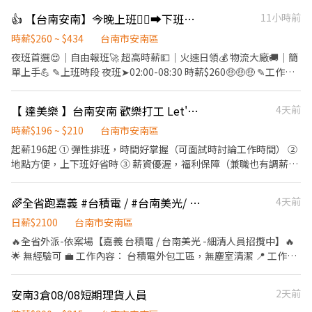
時薪 $230 檔期津貼$45
工作地點:台南市安南區新吉一路.號 💼工作內容:包裹進出貨作業、
👍 【台南安南】今晚上班🏃‍♀️‍➡️下班入帳💵 鈔票澎到滿出來🔥空閒賺荷包💴 知名物流🚚
11小時前
————————————————————————————————— 《工
撿貨、分貨、理貨 ⏰上班時間: 📆排休制 ⭐長期早班:早七07:00-
作內容》 ◾負責倉儲物流理貨作業（撿貨、分貨、理貨） ◾異常包
16:00或早八08:00-17:00，休息一小時，時薪200元，檔期津貼10
時薪$260 ~ $434
台南市安南區
裹、每日作業異常排除 ◾包裹條碼掃描
元/時 ⭐長期晚四:16:00-01:00，休息一小時，時薪215元，檔期津貼
夜班首選😍｜自由報班🚀 超高時薪💵｜火速日領💰 物流大廠🚚｜簡
30元/時 ⭐長期夜十:22:00~07:00，休息一小時，時薪230元，檔期
單上手💪 ✎上班時段 夜班➤02:00-08:30 時薪$260🤑🤑🤑 ✎工作內
津貼45元/時 ⭐不定期檔期津貼!!! ∞∞∞◢┃詢問預約┃◣∞∞∞ ✅
容 網購包貨理貨、分貨➡️簡單學習快速上手👍 💖另徵💖堆高機操作
服務專員➠文文小姐 ✅手機➠0932-733-893
人員(須備證照) ✎上班地點 ｜台南倉｜台南市安南區安新五路 ✔可
【 達美樂 】台南安南 歡樂打工 Let's Go
4天前
✅L.I.N.E.➠@826jcnfy(要加@唷) ✅【快速加入】
單日報班-超彈性！ ✔優渥時薪$260起-荷包不空🥇 ✔快速入帳-月底
➠https://lin.ee/RDrxb6W
不怕不怕💯 ✔把握機會找工作 找Rannie❤️ ➖➖➖➖➖【應徵方式】
時薪$196 ~ $210
台南市安南區
➖➖➖➖➖ 工作職缺找 ➠ 明熙-Rannie專員🫶 🅛🅘🅝🅔 🅘🅓 ❇
起薪196起 ① 彈性排班，時間好掌握（可面試時討論工作時間） ②
0911382057 ①私訊截圖應徵 ②留下「姓名+電話」讓我方便稱呼
地點方便，上下班好省時 ③ 薪資優渥，福利保障（兼職也有調薪制
您，謝謝❣️ 📣名額有限！心動不如馬上行動💓
度） ④ 新手天堂，專職專員帶領
🌈全省跑嘉義 #台積電 / #台南美光/ 細清人員 #日報酬2100需配合外派
4天前
日薪$2100
台南市安南區
🔥全省外派-依案場【嘉義 台積電 / 台南美光 -細清人員招攬中】🔥
🌟 無經驗可 💼 工作內容： 台積電外包工區，無塵室清潔 📍 工作地
點：(依公司案廠安排) 台南市安南區科技一路36號(美光) 嘉義縣太
保市嘉58鄉道612號（嘉義科學園區台積電) ⏰ 工作時間： 08:00-
安南3倉08/08短期理貨人員
2天前
17:00,工作時間約8小時 💰 薪資待遇： 日報酬2100元 📞 聯絡方式：