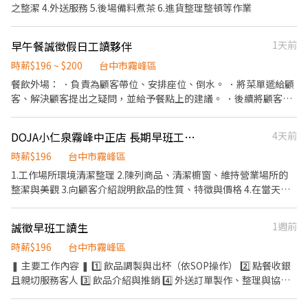
▼══════ ✅【休假制度】周休二日 ✅【職缺優點】免經驗可.
之整潔 4.外送服務 5.後場備料煮茶 6.進貨整理整頓等作業
冷氣廠區.免穿無塵衣 ✅【廠區面試】可以到廠區面試很安心 ✅【用
餐方式】免費供餐.加班也會免費提供餐點 ✅【安心就業】享有勞健
早午餐誠徵假日工讀夥伴
1天前
保.團保.特休.勞退 ✅【發薪日期】每月12號 - ❤️請先按 【 我 要 應
徵 】 投遞履歷➡快速接洽面試 - ╔~~♥~~♥~~⭐️【 應徵方式 】
時薪$196 ~ $200
台中市霧峰區
⭐️~~♥~~♥~~╗ ↓↓找嘉嘉 工作攏低嘉↓↓ ☎️連絡電
餐飲外場： ．負責為顧客帶位、安排座位、倒水。 ．將菜單遞給顧
話:0933670253 ☎️加賴詢問:@927wcdri 陳嘉嘉 ➡️火速找嘉嘉
客、解決顧客提出之疑問，並給予餐點上的建議。 ．後續將顧客點
https://lin.ee/Y30dLdb ╚~~♥~~♥~~⭐️【 快速找工作 】
餐訊息通知廚房做餐，或可進行簡易餐飲之料理，如：烤土司或調
⭐️~~♥~~♥~~╝
配飲料等。 ．於顧客用餐完畢後，負責收拾碗盤與清理環境。 ．並
DOJA小仁泉霧峰中正店 長期早班工讀（請來店洽詢）
4天前
負責結帳、收銀等工作。 餐飲內場： ．擔任廚師的助手，處理烹飪
前與烹飪中之準備工作與其他餐廳相關事務。 ．負責洗、剝、削、
時薪$196
台中市霧峰區
切各種食材。 ．負責清理工作環境、設備和餐具。 ．準備不同餐點
1.工作場所環境清潔整理 2.陳列商品、清潔櫥窗、維持營業場所的
所需要的食材。 ．協助測量食材的容量與重量。 ．負責擺盤、打包
整潔與美觀 3.向顧客介紹說明飲品的性質、特徵與價格 4.在當天結
外帶服務。
束營業前，統計銷售情形、盤點庫存量 5.不須烹飪或煮茶(操作簡單)
6.需搬重物理貨(固定1.3.5進貨) 7.早班10:00-17:00 一個月排班約8
誠徵早班工讀生
1週前
天（假日需排班） 工作內容單純容易上手 需親切開朗不怕生、認真
負責 可以主動來店投遞履歷！
時薪$196
台中市霧峰區
❚ 主要工作內容 ❚ 1️⃣ 飲品調製與出杯（依SOP操作） 2️⃣ 點餐收銀
且親切服務客人 3️⃣ 飲品介紹與推銷 4️⃣ 外送訂單製作、整理與協助
配送 5️⃣ 珍珠、茶品及配料備料 6️⃣ 吧台與工作區清潔維護 7️⃣ 協助每