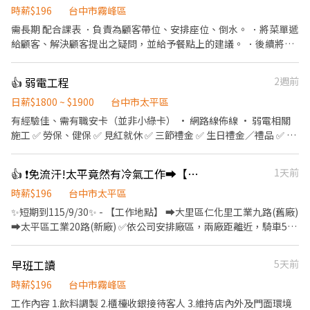
時薪$196
台中市霧峰區
需長期 配合課表 ．負責為顧客帶位、安排座位、倒水。 ．將菜單遞
給顧客、解決顧客提出之疑問，並給予餐點上的建議。 ．後續將顧
客點餐訊息通知廚房做餐，或可進行簡易餐飲之料理，如：烤土司
或調配飲料等。 ．於顧客用餐完畢後，負責收拾碗盤與清理環境。
👍 弱電工程
2週前
．並負責結帳、收銀等工作。 餐飲內場： ．擔任廚師的助手，處理
烹飪前與烹飪中之準備工作與其他餐廳相關事務。 ．負責洗、剝、
日薪$1800 ~ $1900
台中市太平區
削、切各種食材。 ．負責清理工作環境、設備和餐具。 ．準備不同
有經驗佳、需有職安卡（並非小綠卡） • 網路線佈線 • 弱電相關
餐點所需要的食材。 ．協助測量食材的容量與重量。 ．負責擺盤、
施工 ✅ 勞保、健保 ✅ 見紅就休 ✅ 三節禮金 ✅ 生日禮金／禮品 ✅ 工
打包外帶服務。
作量較少時可提早下班，不扣薪 ✅中餐公司負責
👍 ❗免流汗!太平竟然有冷氣工作➡️【作業員】✅周休六日✅快速上班-第
1天前
時薪$196
台中市太平區
✨短期到115/9/30✨ - 【工作地點】 ➡️大里區仁化里工業九路(舊廠)
➡️太平區工業20路(新廠) ✅依公司安排廠區，兩廠距離近，騎車5分
鐘內會到 - ══════▼【時間和薪資】▼══════ 【常日
班】08:00-17:00/中午1小時.早上下午各休10分鐘 ➡️薪資31500元
早班工讀
5天前
➡️配合加班，薪資平均約36K~38K - ══════▼【工作內容】
▼══════ ✨電動推桿產品✨ - 【作業員】➡️常日班 ✅機台操
時薪$196
台中市霧峰區
作✅產品加工組立✅包裝檢驗 - ══════▼【職缺重點】
工作內容 1.飲料調製 2.櫃檯收銀接待客人 3.維持店內外及門面環境