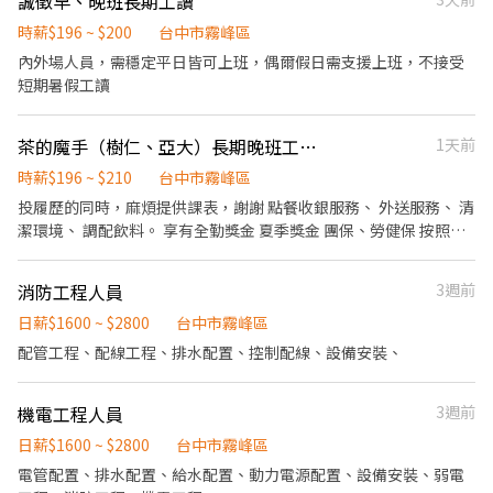
誠徵早、晚班長期工讀
時薪$196 ~ $200
台中市霧峰區
內外場人員，需穩定平日皆可上班，偶爾假日需支援上班，不接受
短期暑假工讀
茶的魔手（樹仁、亞大）長期晚班工讀生，需有駕照
1天前
時薪$196 ~ $210
台中市霧峰區
投履歷的同時，麻煩提供課表，謝謝 點餐收銀服務、 外送服務、 清
潔環境、 調配飲料。 享有全勤獎金 夏季獎金 團保、勞健保 按照課
表排班！
消防工程人員
3週前
日薪$1600 ~ $2800
台中市霧峰區
配管工程、配線工程、排水配置、控制配線、設備安裝、
機電工程人員
3週前
日薪$1600 ~ $2800
台中市霧峰區
電管配置、排水配置、給水配置、動力電源配置、設備安裝、弱電