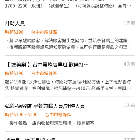
1700~2200（晚班） （歡迎學生） （可視課表調整時間） ▲每日
調茶｀備料 ▲櫃檯接待收銀｀電話接聽 ▲盤點貨品 填寫庫存表 ▲
環境清潔 外送協助
計時人員
1天前
時薪$196
台中市霧峰區
．將菜單遞給顧客、解決顧客提出之疑問，並給予餐點上的建議。
．後續將顧客點餐訊息通知廚房做餐，或可進行簡易餐飲之料理，
如：調配飲料等。 ．負責結帳、收銀等工作。 ．負責洗、剝、削、
切各種食材。 ．負責清理工作環境、設備和餐具。 ．準備不同餐點
【 達美樂 】台中霧峰店早班 歡樂打工 Let's Go
4天前
所需要的食材。 ．協助測量食材的容量與重量。 ．負責擺盤、打包
外帶服務。
時薪$196
台中市霧峰區
起薪196 起 ① 彈性排班，時間好掌握 ② 地點方便，上下班好省時
③ 薪資優渥，福利保障，通訊補貼一趟10元 ④ 新手天堂，專職專
員帶領 工作內容：外送、點餐、結帳、派報、協助餐點製作
弘爺-德羿店 早餐兼職人員/計時人員
1天前
時薪$196 ~ $200
台中市霧峰區
．製作餐點 ．店內收拾與清理環境 ．接待顧客
3天前