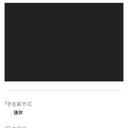
支薪方式
匯款