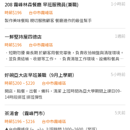
日開店／收店作業 8️⃣ 電話接聽與官方社群訊息回覆 9️⃣ 發送宣傳單
208 霧峰林森餐廳 早班服務員(兼職)
1小時前
協助推廣 🔟 完成主管交辦 💰 薪資待遇 時薪 $196（依能力調整）
⚠️❚ 重要提醒 ❚ 🔸️ 對餐飲服務有高度熱忱 🔸 有相關工作經驗者佳
時薪$196
台中市霧峰區
（無亦可） 🔸 細心、負責任、動作俐落 🔸 具備良好服務態度與耐
製作美味餐點 親切服務顧客 餐廳運作的最佳幫手
心 🔸 願意學習並遵守標準流程 🔸 需具備機車駕照 🔸️ 無誠勿試 📄 應
徵時請自備簡易履歷
一鮮堅持屋四德店
1週前
時薪$196
台中市霧峰區
．短期勿擾 需長期 於顧客用餐完畢後，負責收拾碗盤與清理環境。
．並負責結帳、收銀等工作。 ．負責清理工作環境、設備和餐具。
．負責擺盤、打包外帶服務。
好碗亞大店早班兼職（9月上學期）
5小時前
時薪$200 ~ $220
台中市霧峰區
開店，點餐，出餐，備料，清潔 上班時間為亞大學期間上課日09-
14時段排班 排班彈性
茶湯會 （霧峰門市）
5天前
時薪$196 ~ $216
台中市霧峰區
▲台中霧峰店 (¬◡¬)✧ 上班時間 1000~1600（早班）