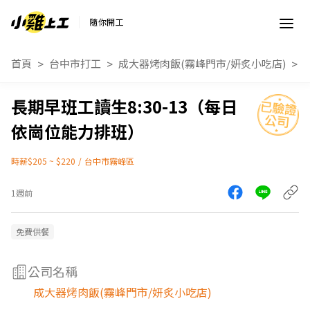
隨你開工
首頁
台中市打工
成大器烤肉飯(霧峰門市/妍炙小吃店)
長期早班工讀生8:30-13（每日
依崗位能力排班）
時薪$205 ~ $220
/
台中市霧峰區
1週前
免費供餐
公司名稱
成大器烤肉飯(霧峰門市/妍炙小吃店)