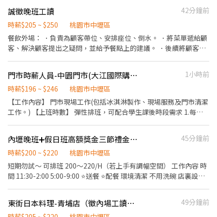
誠徵晚班工讀
42分鐘前
時薪$205 ~ $250
桃園市中壢區
餐飲外場： ．負責為顧客帶位、安排座位、倒水。 ．將菜單遞給顧
客、解決顧客提出之疑問，並給予餐點上的建議。 ．後續將顧客點
餐訊息通知廚房做餐，或可進行簡易餐飲之料理，如：烤土司或調
配飲料等。 ．於顧客用餐完畢後，負責收拾碗盤與清理環境。 ．並
門市時薪人員-中園門市(大江國際購物中心)
1小時前
負責結帳、收銀等工作。 餐飲內場： ．擔任廚師的助手，處理烹飪
前與烹飪中之準備工作與其他餐廳相關事務。 ．負責洗、剝、削、
時薪$196 ~ $246
桃園市中壢區
切各種食材。 ．負責清理工作環境、設備和餐具。 ．準備不同餐點
【工作內容】 門市現場工作(包括冰淇淋製作、現場服務及門市清潔
所需要的食材。 ．協助測量食材的容量與重量。 ．負責擺盤、打包
工作。) 【上班時數】 彈性排班，可配合學生課後時段需求 1.每週
外帶服務。
最少配合排班20小時，依各門市營業需求進行排班工時規劃。 2.國
定假日及例假日需能配合上班。 【培訓規劃】 我們透過每個階段的
內壢晚班➕假日班高額獎金三節禮金牛肉麵
45分鐘前
學習訓練，來創造顧客無與倫比的冰淇淋體驗 1.新進學習訓練(教室
課程/實作課程訓練) 2.晉升訓練(時薪娛樂經理培訓課程) 【福利】
時薪$200 ~ $220
桃園市中壢區
我們會依公司的經營成果，規劃員工福利讓夥伴和公司一起成長 1.
短期勿試～ 可排班 200～220/H（若上手有調幅空間） 工作內容 時
保險制度：勞保、健保、團保(意外險)、職災保險、退休金提撥6%
間 11:30-2:00 5:00-9:00 ⭐️送餐 ⭐️配餐 環境清潔 不用洗碗 店裏設備
2.休假制度：特休假、育嬰假、陪產假、家庭照顧假、生理假等等
有洗碗機 簡單事重複做 ～可享三節禮金～ 沒有炒、炸、、煎等油膩
3.健康相關：年度員工健檢(不含新進人員體檢) 4.其他：上班免費享
味～ 舒服的環境空間 🔊操作簡單、有教學、無經驗也容易上手 ⚡️歡
東街日本料理-青埔店（徵內場工讀早、晚班）
49分鐘前
用冰淇淋、員工折扣、生日福利、三節禮金(品)、福委會福利
迎加入我們
時薪$205 ~ $220
桃園市中壢區