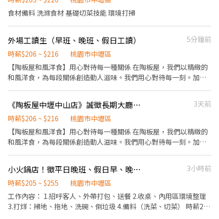
食材備料 洗滌食材 基礎切菜技能 環境打掃
外場工讀生（早班、晚班、假日工讀）
5分鐘前
時薪$206 ~ $216
桃園市中壢區
【陶板屋和風洋食】用心對待每一種關係 在陶板屋，我們以精緻的
和風洋食，為每段關係創造動人滋味。我們用心對待每一刻。加入
陶板屋，感受用心對待與你的關係。 【工作內容】大廳計時人員 負
責為顧客帶位、安排座位、倒水。 將菜單遞給顧客、解決顧客提出
《陶板屋中壢中山店》誠徵長期大廳計時
3天前
之疑問，並給予餐點上的建議。 後續將顧客點餐訊息通知廚房做
餐，進行組合、送餐、收撤餐等桌邊服務。 於顧客用餐完畢後，負
時薪$206 ~ $216
桃園市中壢區
責收拾碗盤與清理環境。 負責清理工作環境、設備和餐具。 負責打
【陶板屋和風洋食】用心對待每一種關係 在陶板屋，我們以精緻的
包外帶服務。 【工作時段】(依營運需求彈性排班,工作時間面試詳
和風洋食，為每段關係創造動人滋味。我們用心對待每一刻。加入
洽) 【福利亮點】 1.入職即享有：集團用餐八折優惠 2.薪資最優勢：
陶板屋，感受用心對待與你的關係。 【工作內容】大廳計時人員 負
月績效獎金、年終獎金 3.同仁最滿意：國內外旅遊、免費供餐、三
責為顧客帶位、安排座位、倒水。 將菜單遞給顧客、解決顧客提出
小火鍋店！徵平日晚班、假日早、晚班人員
3小時前
節禮券 4.培訓最專業：系統化培訓課程、線上學習平台
之疑問，並給予餐點上的建議。 後續將顧客點餐訊息通知廚房做
餐，進行組合、送餐、收撤餐等桌邊服務。 於顧客用餐完畢後，負
時薪$205 ~ $255
桃園市中壢區
責收拾碗盤與清理環境。 負責清理工作環境、設備和餐具。 負責打
工作內容： 1.招呼客人、外帶打包、送餐 2.收桌、內用區環境整理
包外帶服務。 【工作時段】(依營運需求彈性排班,工作時間面試詳
3.打烊：掃地、拖地、洗碗、倒垃圾 4.備料（洗菜、切菜） 時薪205
洽) 【福利亮點】 1.入職即享有：集團用餐八折優惠 2.薪資最優勢：
起 依能力調薪～255 無經驗可，細心 手腳俐落佳，學得快調薪快 短