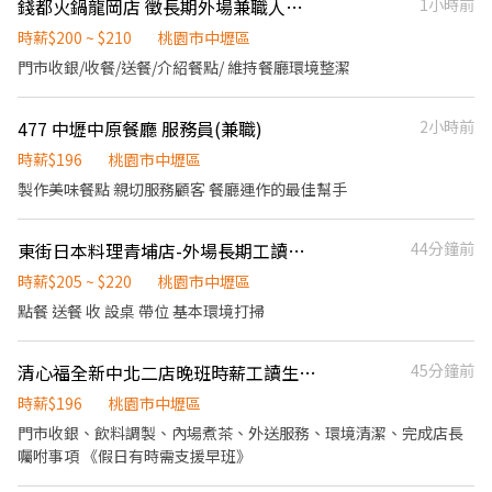
錢都火鍋龍岡店 徵長期外場兼職人員 早班/晚班
1小時前
作環境、才會有快樂的工作品質，讓每位同仁感到舒服愉快，一直
都是我們的目標。 外場 1. 桌邊服務(代烤)、解決顧客疑問、給予餐
時薪$200 ~ $210
桃園市中壢區
點建議。 2. 紀錄客戶資訊，喜好與需求 3. 開店前的準備工作 4. 顧客
門市收銀/收餐/送餐/介紹餐點/ 維持餐廳環境整潔
餐畢後之環境清潔。 5. 其他主管交辦事項 工作環境 簡單的說歡樂的
工作氣氛不只是建立在我們與客人的互動，同事間的互相幫助與關
477 中壢中原餐廳 服務員(兼職)
2小時前
心也是相當必要的一件事情。 透過新人培訓計畫與在職教育訓練，
我們的目標是創造一個專業、自信且快樂的整體工作環境。
時薪$196
桃園市中壢區
製作美味餐點 親切服務顧客 餐廳運作的最佳幫手
東街日本料理青埔店-外場長期工讀（早 晚 假日都可會優先考慮）
44分鐘前
時薪$205 ~ $220
桃園市中壢區
點餐 送餐 收 設桌 帶位 基本環境打掃
清心福全新中北二店晚班時薪工讀生（需有駕照（短期勿試
45分鐘前
時薪$196
桃園市中壢區
門市收銀、飲料調製、內場煮茶、外送服務、環境清潔、完成店長
囑咐事項 《假日有時需支援早班》