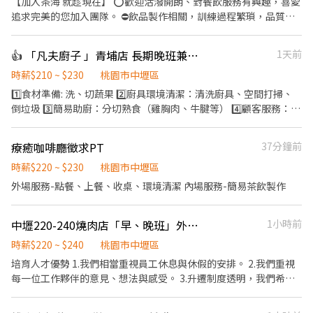
【加入茶海 就趁現在】 ⭕️歡迎活潑開朗、對餐飲服務有興趣，喜愛
追求完美的您加入團隊。 ⛔️飲品製作相關，訓練過程繁瑣，品質控
管嚴謹，短期勿試。 【調配飲品】 根據顧客需求，在吧台迅速調配
多種飲品 【備料作業】 負責冷熱飲的原料準備，確保供應充足 【收
👍 「凡夫廚子 」青埔店 長期晚班兼職人員
1天前
銀處理】 進行顧客結帳，維持現金收據整齊與準確 【環境清潔】 清
洗餐具與吧台設備，保持工作區域整潔 【產品說明】 為顧客提供飲
時薪$210 ~ $230
桃園市中壢區
品資訊與建議，協助選擇
1️⃣食材準備: 洗、切蔬果 2️⃣廚具環境清潔：清洗廚具、空間打掃、
倒垃圾 3️⃣簡易助廚：分切熟食（雞胸肉、牛腱等） 4️⃣顧客服務：點
餐夾菜、打包餐盒、結帳 ☑️福利：免費供餐、不定期點心飲料 ☑️基
本勞健保 ☑️因淡旺季人力需求不同，淡季每週最少一至兩個班次，
療癒咖啡廳徵求PT
37分鐘前
旺季最多一週五個班次。淡季（12-2月） ☑️每班次排班3個小時，
每週可排班3～5天之間 ☑️班表月排制 ☑️排班時間基本為1630-2030
時薪$220 ~ $230
桃園市中壢區
之間安排三小時，若有業務需求才會增加排班時長。 注意事項⚠️ 1.
外場服務-點餐、上餐、收桌、環境清潔 內場服務-簡易茶飲製作
夏季時餐飲內場空間會些許悶熱 2.此職缺偶爾需搬重物 3.工作為快
節奏且需團隊配合
中壢220-240燒肉店「早、晚班」外場服務人員
1小時前
時薪$220 ~ $240
桃園市中壢區
培育人才優勢 1.我們相當重視員工休息與休假的安排。 2.我們重視
每一位工作夥伴的意見、想法與感受。 3.升遷制度透明，我們希望
每一位同仁學到的不只是外場的服務或內場的專業，更多的是管理
相關的專業，讓同仁職涯規劃上更有目標。 5.我們相信有舒適的工