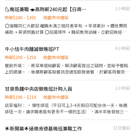
月績效獎金、年終獎金 3.同仁最滿意：國內外旅遊、免費供餐、三
期❌、會遲到、無故缺席的不要來浪費時間🙏🏻
🌜晚班兼職 🍣高時薪240元起【日商壽司郎】桃園青埔IKEA店
1小時前
節禮券 4.培訓最專業：系統化培訓課程、線上學習平台
時薪$240 ~ $265
桃園市中壢區
⭕復職同仁大歡迎 離職未滿三個月者享有: ▪年資累計 ▪體檢費用
補助 ▪薪資照舊計算 ⭕招募條件 ▪職前教育訓練，👏歡迎無經驗
者加入!! ▪歡迎學生打工、二度就業、上班族兼職 ▪彈性排班：
8:30~23:30(請於面試時與主管確認班表) ⭕工作內容 ▪外場 帶客入
牛小恬牛肉麵誠徵晚班PT
4小時前
座→介紹、現場服務→商品提供→食材補充→簡單飲料製作→ 確認
結帳金額→收銀結帳→客席收桌整理→物品收納→清潔整理環境維
時薪$200 ~ $250
桃園市中壢區
護 等 ▪內場 商品進貨、準備、整理→料理製作→提供餐點→餐具清
餐飲外場： ．將菜單遞給顧客、解決顧客提出之疑問，並給予餐點
洗→庫存盤點、出貨 等 ⭕獎金福利 ▪生日禮券 ▪不定期活動競賽
上的建議。 ．後續將顧客點餐訊息通知廚房做餐 ．於顧客用餐完畢
獎金 ▪💹一年4次考核及調薪 ▪💵加班費5分鐘為單位計算 ⭕企業
後，負責收拾碗盤與清理環境。 ．並負責結帳、收銀等工作。 餐飲
魅力 ▪「以人為本」注重團隊合作及交流，採納同仁的意見，提升
內場： ．擔任廚師的助手，處理烹飪前與烹飪中之準備工作與其他
甘泉魚麵中央店徵晚班計時人員
1小時前
參與感 ▪除學習到日本商業禮儀、衛生知識及專業的烹飪技巧，還
餐廳相關事務。 ．負責洗、剝、削、切各種食材。 ．負責清理工作
可接觸店鋪的經營管理，例如：成本控管及數據分析等專業知識 ▪
時薪$196 ~ $214
桃園市中壢區
環境、設備和餐具。 ．負責擺盤、打包外帶服務。 ·晚餐供一餐
升遷快速且制度完善，依努力及成果將有升遷加薪的機會 ▪享有完
店家福利： • 彈性排班（平日可上3-4天假日可配合休一天，每週
善的福利制度，加班費為5分鐘為單位計算，重視員工的辛勤付出
排班一次，讓求職者能有更多不一樣的生活） •滿半年後發放三節
▪計畫拓展全台灣，讓更多人有機會品嚐美味平價壽司，致力成為
獎金（年資越久金額越高） •免費供餐 •完整的教育學習無經驗非
頂尖品牌 ⭕基本保障 ①加班費(以5分鐘為單位計算) ②勞保、健
常歡迎 ·國定假日時薪雙倍 ·生日津貼 工作內容： 1. 送餐及聯繫
保、意外險 ③每月提撥勞工退休新制6% ④特休／年假按照勞基法
🌟新開幕🌟過嶺肯德基晚班兼職工作
31分鐘前
內外場之工作。 2. 負責客人帶位，點餐等工作。 3. 於客人用餐完畢
規定 ⑤颱風天出勤津貼補助 ⑥員工店內用餐折扣 ⑦提供員工制服