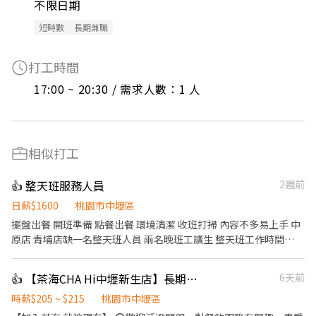
不限日期
短時數
長期兼職
打工時間
17:00 ~ 20:30 / 需求人數：1 人
相似打工
👍 整天班服務人員
2週前
日薪$1600
桃園市中壢區
擺盤出餐 開班準備 點餐出餐 環境清潔 收班打掃 內容不多易上手 中
原店 青埔店缺一名整天班人員 兩名晚班工讀生 整天班工作時間
10:30-14:00，17:00-21:30 晚班工作時間 17:30-21:30
👍 【茶海CHA Hi中壢新生店】長期早晚班兼職人員(假日班）
6天前
時薪$205 ~ $215
桃園市中壢區