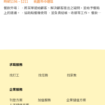
後，負責收拾碗盤與清理環境。 4. 進行製作料理，如：燙麵、調
時薪$196 ~ $211
桃園市中壢區
⑧任職一年後提供免費健檢 ⭕其它 【實習相關】 歡迎餐飲相關科
理、飲料。 5. 負責結帳、收銀之工作。 （工作崗位分為四個階段：
餐飲外場： ．將菜單遞給顧客、解決顧客提出之疑問，並給予餐點
系實習生 福利制度完善，提供加班費 時薪制契約，薪資以該任職店
燙麵，走餐，吧台，調理，每學習新的崗位評鑑通過即可加薪） //
上的建議。 ．協助點餐機使用 ．並負責結帳、收銀等工作。 餐飲內
鋪時薪為主
適用期為兩個月，適用期時薪為196，通過崗位評鑑後即升為時薪
場： .漢堡炸雞製作 .產品品質確認 ‼️訓練期間都會有專人帶訓！不用
200、後續會依照學習狀況學習態度加薪。
害怕被放鳥 🌟全新開幕肯德基，環境舒適 ‼️兼職打工彈性排班 🌟歡
迎夥伴加入 🉑升遷管道透明，內部成長課程
求職服務
找打工
找任務
找家教
企業服務
刊登方案
加值服務
企業儲值方案
人派儲值方案