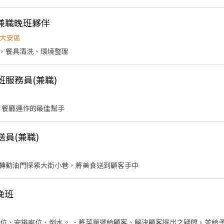
天班即有供ㄧ餐 ．不定期員工聚餐 ．零食櫃定期補充餅
強力兼職晚班夥伴
大安區
，餐具清洗、環境整理
班服務員(兼職)
 餐廳運作的最佳幫手
送員(兼職)
轉動油門探索大街小巷，將美食送到顧客手中
晚班
帶位、安排座位、倒水。 ．將菜單遞給顧客、解決顧客提出之疑問，並給予