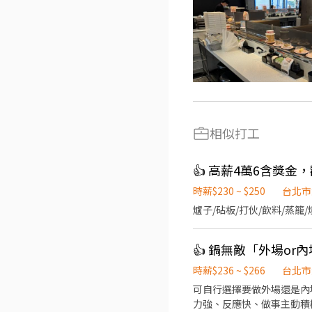
相似打工
👍 高薪4萬6含獎
時薪$230 ~ $250
台北市
爐子/砧板/打伙/飲料/蒸籠/
👍 鍋無敵「外場or
時薪$236 ~ $266
台北市
可自行選擇要做外場還是內場PT 投履歷時請先
力強、反應快、做事主動積極 時薪$246起（徵此職