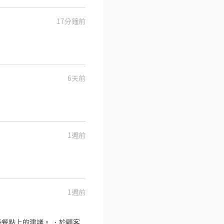
17分鐘前
6天前
1週前
1週前
餐點上的建議。 ．於顧客