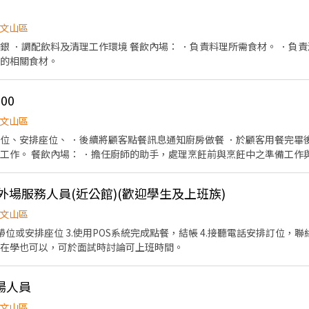
文山區
餐飲內場： ．負責料理所需食材。 ．負責清理工作環境、設備和餐
要的相關食材。
00
文山區
帶位、安排座位、 ．後續將顧客點餐訊息通知廚房做餐 ．於顧客用餐完畢
等工作。 餐飲內場： ．擔任廚師的助手，處理烹飪前與烹飪中之準備工作
具。 ．準備不同餐點所需要的食材。 ．協助測量食材的容量與重量。
外場服務人員(近公館)(歡迎學生及上班族)
文山區
位或安排座位 3.使用POS系統完成點餐，結帳 4.接聽電話安排訂位，聯絡事宜。 排班
 22:00 無經驗可，在學也可以，可於面試時討論可上班時間。
場人員
文山區