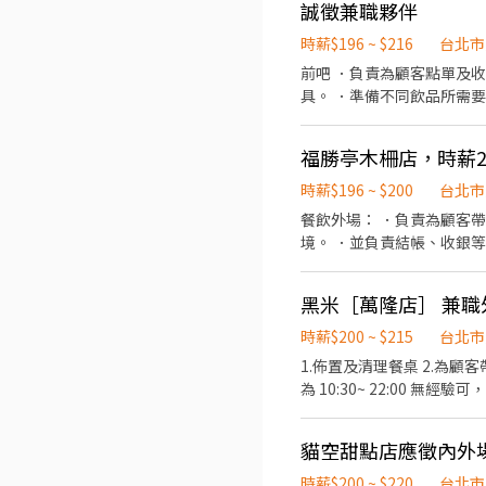
誠徵兼職夥伴
時薪$196 ~ $216
台北市
前吧 ．負責為顧客點單及收銀 ．調配飲料及清理工作環境 
具。 ．準備不同飲品所需
福勝亭木柵店，時薪2
時薪$196 ~ $200
台北市
餐飲外場： ．負責為顧客
境。 ．並負責結帳、收銀
責清理工作環境、設備和餐
黑米［萬隆店］ 兼職
時薪$200 ~ $215
台北市
1.佈置及清理餐桌 2.為顧客帶
為 10:30~
貓空甜點店應徵內外
時薪$200 ~ $220
台北市