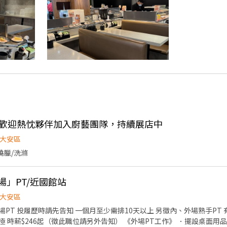
金，歡迎熱忱夥伴加入廚藝團隊，持續展店中
大安區
燒臘/洗滌
內場」PT/近國館站
大安區
告知 一個月至少需排10天以上 另徵內、外場熟手PT 有半年以上餐飲經驗 學習能
位請另外告知） 《外場PT工作》 ．擺設桌面用品餐具 ．幫客人帶位、送餐