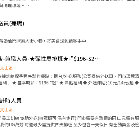
與清理環境。 ．
送員(兼職)
轉動油門探索大街小巷，將美食送到顧客手中
🍕必勝客🍕文山木新店-兼職人員-★彈性周排班★-"$196-$206"-
文山區
用餐折扣：每月任職滿50小時，即享有乙次員工折扣優惠85折簡
職計時人員
牌禮卷 讓生日更有溫度 你過節我
，每年職福會提供你旅遊津貼 好好享受幸福人生 ◎ 詳細工作
文山區
駕照可 偶有步行) 門市需要有熱情的同仁 急需有服務熱忱的夥伴加入 只要您自
認活潑開朗服務好 歡迎加入我們UG萬芳 每週最少需提供四天排班 至少包含一天假日 有全勤