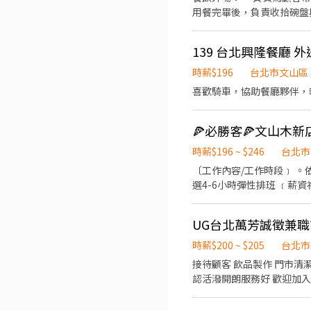
用餐完畢後，負責收拾碗盤
139 台北興隆餐廳 外
時薪$196
台北市文山區
喜歡騎車，協助餐廳夥伴，
時薪$196 ~ $246
台北市
〔工作內容/工作時段﹞ 。依據訓練標準程序製作餐點；櫃台/外送服務(公司提供外送車、門市環境清潔維護 。可於各班別中任
選4-6小時彈性排班 ﹝薪資福利﹞ ★ 基本時薪：$196 "起" ★ 津貼福利 ◆ 外送津貼$10元/14元/趟 ◆ 考核：每通過一站別考核即
可為自己加薪($2/時 ◆ 值班津貼：每小時40元(晉升幹部後 ◆ 健檢：任職滿一年起，公司提供年度健檢照顧你的健康 ◆ 保險：
除勞、健、勞退外，公司更為你投保團保維護你的安全 ◆ 員工
UG台北萬芳誠徵兼
訊，除了自用也能分享給親友共享唷 ◆ 生日/節慶禮卷： 你生日我慶祝，生日當月我們提供你品
共歡，重要節慶我們提供你福利禮券 好好與家人歡慶 你旅遊我贊助
時薪$200 ~ $205
台北市
時間於面試時告知
接待顧客 飲品製作 門市清潔 員工訓練 協助外送(無