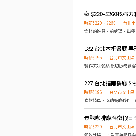
．環境清潔打掃 《內場PT工作》 ．食材清洗與分裝 ．餐點的擺盤出餐 ．操作洗碗機洗餐具 「無經驗可，認真學一個月能學完」
「誠徵長期者（半年以上），做滿3個月再加薪」 《員工福利》 ．排整
👍 $220-$260找
乾、飲料
時薪$220 ~ $260
台北市
食材的進貨，前處理、出餐
182 台北木柵餐廳 早
時薪$196
台北市文山區
製作美味餐點 親切服務顧客
227 台北指南餐廳 外
時薪$196
台北市文山區
喜歡騎車，協助餐廳夥伴，
景觀咖啡廳應徵假日
時薪$230
台北市文山區
餐飲外場： ．負責為顧客