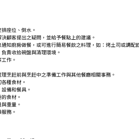
安排座位、倒水。
解決顧客提出之疑問，並給予餐點上的建議。
息通知廚房做餐，或可進行簡易餐飲之料理，如：烤土司或調配
，負責收拾碗盤與清理環境。
等工作。
處理烹飪前與烹飪中之準備工作與其他餐廳相關事務。
切各種食材。
、設備和餐具。
要的食材。
量與重量。
帶服務。