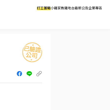
打工兼職
小雞家教
雞地台
最新公告
企業專區