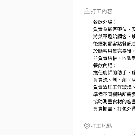
打工內容
餐飲外場：
負責為顧客帶位、
將菜單遞給顧客、
後續將顧客點餐訊
於顧客用餐完畢後
並負責結帳、收銀
餐飲內場：
擔任廚師的助手，
負責洗、剝、削、
負責清理工作環境
準備不同餐點所需
協助測量食材的容
負責擺盤、打包外
打工地點